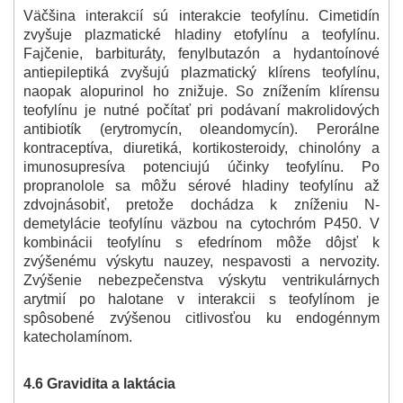
Väčšina interakcií sú interakcie teofylínu. Cimetidín
zvyšuje plazmatické hladiny etofylínu a teofylínu.
Fajčenie, barbituráty, fenylbutazón a hydantoínové
antiepileptiká zvyšujú plazmatický klírens teofylínu,
naopak alopurinol ho znižuje. So znížením klírensu
teofylínu je nutné počítať pri podávaní makrolidových
antibiotík (erytromycín, oleandomycín). Perorálne
kontraceptíva, diuretiká, kortikosteroidy, chinolóny a
imunosupresíva potenciujú účinky teofylínu. Po
propranolole sa môžu sérové hladiny teofylínu až
zdvojnásobiť, pretože dochádza k zníženiu N-
demetylácie teofylínu väzbou na cytochróm P450. V
kombinácii teofylínu s efedrínom môže dôjsť k
zvýšenému výskytu nauzey, nespavosti a nervozity.
Zvýšenie nebezpečenstva výskytu ventrikulárnych
arytmií po halotane v interakcii s teofylínom je
spôsobené zvýšenou citlivosťou ku endogénnym
katecholamínom.
4.6 Gravidita a laktácia