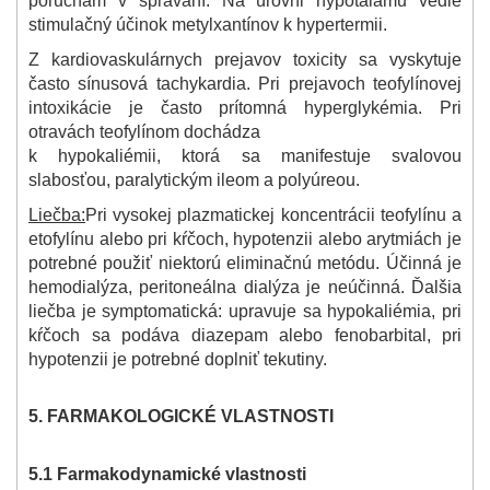
poruchám v správaní. Na úrovni hypotalamu vedie
stimulačný účinok metylxantínov k hypertermii.
Z kardiovaskulárnych prejavov toxicity sa vyskytuje
často sínusová tachykardia. Pri prejavoch teofylínovej
intoxikácie je často prítomná hyperglykémia. Pri
otravách teofylínom dochádza
k hypokaliémii, ktorá sa manifestuje svalovou
slabosťou, paralytickým ileom a polyúreou.
Liečba:
Pri vysokej plazmatickej koncentrácii teofylínu a
etofylínu alebo pri kŕčoch, hypotenzii alebo arytmiách je
potrebné použiť niektorú eliminačnú metódu. Účinná je
hemodialýza, peritoneálna dialýza je neúčinná. Ďalšia
liečba je symptomatická: upravuje sa hypokaliémia, pri
kŕčoch sa podáva diazepam alebo fenobarbital, pri
hypotenzii je potrebné doplniť tekutiny.
5. FARMAKOLOGICKÉ VLASTNOSTI
5.1 Farmakodynamické vlastnosti