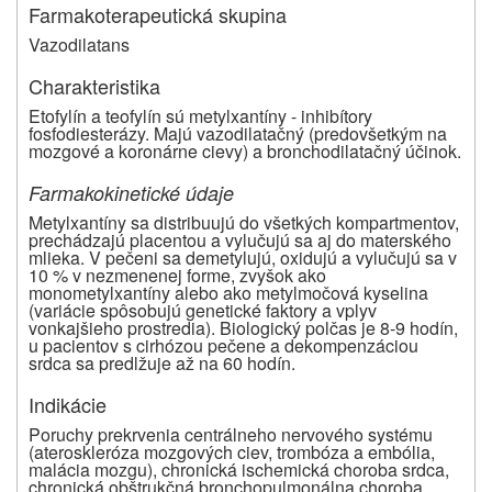
Farmakoterapeutická skupina
Vazodilatans
Charakteristika
Etofylín a teofylín sú metylxantíny - inhibítory
fosfodiesterázy. Majú vazodilatačný (predovšetkým na
mozgové a koronárne cievy) a bronchodilatačný účinok.
Farmakokinetické údaje
Metylxantíny sa distribuujú do všetkých kompartmentov,
prechádzajú placentou a vylučujú sa aj do materského
mlieka. V pečeni sa demetylujú, oxidujú a vylučujú sa v
10 % v nezmenenej forme, zvyšok ako
monometylxantíny alebo ako metylmočová kyselina
(variácie spôsobujú genetické faktory a vplyv
vonkajšieho prostredia). Biologický polčas je 8-9 hodín,
u pacientov s cirhózou pečene a dekompenzáciou
srdca sa predlžuje až na 60 hodín.
Indikácie
Poruchy prekrvenia centrálneho nervového systému
(ateroskleróza mozgových ciev, trombóza a embólia,
malácia mozgu), chronická ischemická choroba srdca,
chronická obštrukčná bronchopulmonálna choroba,