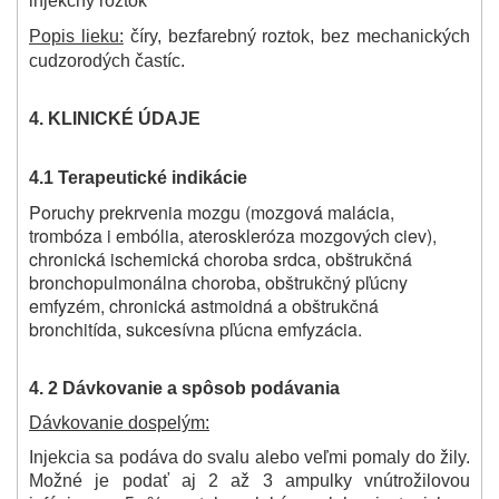
injekčný roztok
Popis lieku:
číry, bezfarebný roztok, bez mechanických
cudzorodých častíc.
4. KLINICKÉ ÚDAJE
4.1 Terapeutické indikácie
Poruchy prekrvenia mozgu (mozgová malácia,
trombóza i embólia, ateroskleróza mozgových ciev),
chronická ischemická choroba srdca, obštrukčná
bronchopulmonálna choroba, obštrukčný pľúcny
emfyzém, chronická astmoidná a obštrukčná
bronchitída, sukcesívna pľúcna emfyzácia.
4. 2 Dávkovanie a spôsob podávania
Dávkovanie dospelým:
Injekcia sa podáva do svalu alebo veľmi pomaly do žily.
Možné je podať aj 2 až 3 ampulky vnútrožilovou