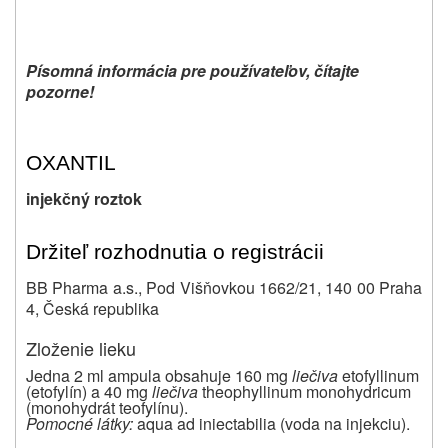
Písomná informácia pre používateľov, čítajte
pozorne!
OXANTIL
injekčný roztok
Držiteľ rozhodnutia o registrácii
BB Pharma a.s., Pod Višňovkou 1662/21, 140 00 Praha
4, Česká republika
Zloženie lieku
Jedna 2 ml ampula obsahuje 160 mg
liečiva
etofyllinum
(etofylín) a 40 mg
liečiva
theophyllinum monohydricum
(monohydrát teofylínu).
Pomocné látky:
aqua ad iniectabilia (voda na injekciu).