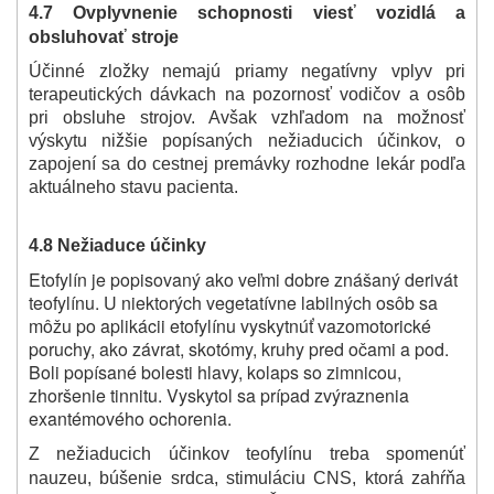
4.7 Ovplyvnenie schopnosti viesť vozidlá a
obsluhovať stroje
Účinné zložky nemajú priamy negatívny vplyv pri
terapeutických dávkach na pozornosť vodičov a osôb
pri obsluhe strojov. Avšak vzhľadom na možnosť
výskytu nižšie popísaných nežiaducich účinkov, o
zapojení sa do cestnej premávky rozhodne lekár podľa
aktuálneho stavu pacienta.
4.8 Nežiaduce účinky
Etofylín je popisovaný ako veľmi dobre znášaný derivát
teofylínu. U niektorých vegetatívne labilných osôb sa
môžu po aplikácii etofylínu vyskytnúť vazomotorické
poruchy, ako závrat, skotómy, kruhy pred očami a pod.
Boli popísané bolesti hlavy, kolaps so zimnicou,
zhoršenie tinnitu. Vyskytol sa prípad zvýraznenia
exantémového ochorenia.
Z nežiaducich účinkov teofylínu treba spomenúť
nauzeu, búšenie srdca, stimuláciu CNS, ktorá zahŕňa