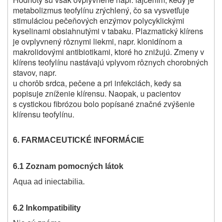
metabolizmus teofylínu zrýchlený, čo sa vysvetľuje
stimuláciou pečeňových enzýmov polycyklickými
kyselinami obsiahnutými v tabaku. Plazmatický klírens
je ovplyvnený rôznymi liekmi, napr. klonidínom a
makrolidovými antibiotikami, ktoré ho znižujú. Zmeny v
klírens teofylínu nastávajú vplyvom rôznych chorobných
stavov, napr.
u chorôb srdca, pečene a pri infekciách, kedy sa
popisuje zníženie klírensu. Naopak, u pacientov
s cystickou fibrózou bolo popísané značné zvýšenie
klírensu teofylínu.
6. FARMACEUTICKÉ INFORMÁCIE
6.1 Zoznam pomocných látok
Aqua ad iniectabilia.
6.2 Inkompatibility