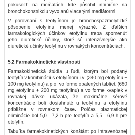
pokusoch na morčatách, kde pôsobil inhibične na
bronchokonstrikciu vyvolanú viacerými mediátormi.
V porovnaní s teofylínom je bronchospazmolytické
pôsobenie etofylínu menej výrazné. Z ďalších
farmakologických účinkov etofylínu treba spomenúť
jeho diuretické účinky, ktoré sú intenzívnejšie ako
diuretické účinky teofylínu v rovnakých koncentráciách.
5.2 Farmakokinetické vlastnosti
Farmakokinetická štúdia u ľudí, ktorým bol podaný
teofylín v kombinácii s etofylínom i.v. (340 mg etofylínu +
100 mg teofylínu) a p.o. vo forme obalených tabliet, (680
mg etofylínu + 200 mg teofylínu) a vo forme kvapiek v
rovnakej dávke ukázala, že maximálne sérové
koncentrácie boli dosiahnuté u teofylínu a etofylínu
približne v rovnakom čase. Polčas plazmatickej
eliminácie bol 5,0 - 7,2 h pre teofylín a 5,5 - 6,9 h pre
etofylín.
Tabuľka farmakokinetických konštánt po intravenóznej