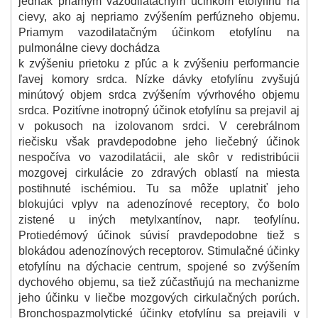
jednak priamym vazodilatačným účinkom etofylínu na
cievy, ako aj nepriamo zvýšením perfúzneho objemu.
Priamym vazodilatačným účinkom etofylínu na
pulmonálne cievy dochádza
k zvýšeniu prietoku z pľúc a k zvýšeniu performancie
ľavej komory srdca. Nízke dávky etofylínu zvyšujú
minútový objem srdca zvýšením vývrhového objemu
srdca. Pozitívne inotropný účinok etofylínu sa prejavil aj
v pokusoch na izolovanom srdci. V cerebrálnom
riečisku však pravdepodobne jeho liečebný účinok
nespočíva vo vazodilatácii, ale skôr v redistribúcii
mozgovej cirkulácie zo zdravých oblastí na miesta
postihnuté ischémiou. Tu sa môže uplatniť jeho
blokujúci vplyv na adenozínové receptory, čo bolo
zistené u iných metylxantínov, napr. teofylínu.
Protiedémový účinok súvisí pravdepodobne tiež s
blokádou adenozínových receptorov. Stimulačné účinky
etofylínu na dýchacie centrum, spojené so zvýšením
dychového objemu, sa tiež zúčastňujú na mechanizme
jeho účinku v liečbe mozgových cirkulačných porúch.
Bronchospazmolytické účinky etofylínu sa prejavili v