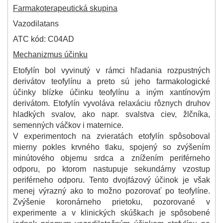
Farmakoterapeutická skupina
Vazodilatans
ATC kód: C04AD
Mechanizmus účinku
Etofylín bol vyvinutý v rámci hľadania rozpustných
derivátov teofylínu a preto sú jeho farmakologické
účinky blízke účinku teofylínu a iným xantínovým
derivátom. Etofylín vyvoláva relaxáciu rôznych druhov
hladkých svalov, ako napr. svalstva ciev, žlčníka,
semenných váčkov i maternice.
V experimentoch na zvieratách etofylín spôsoboval
mierny pokles krvného tlaku, spojený so zvýšením
minútového objemu srdca a znížením periférneho
odporu, po ktorom nastupuje sekundárny vzostup
periférneho odporu. Tento dvojfázový účinok je však
menej výrazný ako to možno pozorovať po teofylíne.
Zvýšenie koronárneho prietoku, pozorované v
experimente a v klinických skúškach je spôsobené