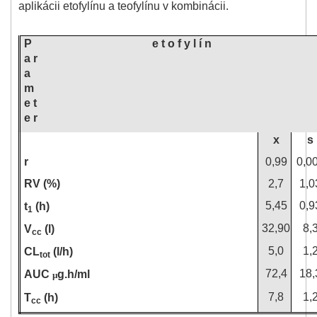
aplikácii etofylínu a teofylínu v kombinácii.
P
e t o f y l í n
a r
a
m
e t
e r
x
s
r
0,99
0,0
RV (%)
2,7
1,0
5,45
0,9
t
(h)
1
32,90
8,
V
(l)
cc
5,0
1,
CL
(l/h)
tot
72,4
18,
AUC
g.h/ml
µ
7,8
1,
T
(h)
cc