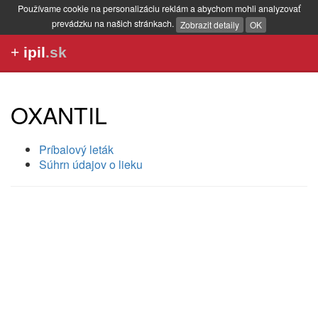
Používame cookie na personalizáciu reklám a abychom mohli analyzovať
prevádzku na našich stránkach.
Zobrazit detaily
OK
+
ipil
.sk
OXANTIL
Príbalový leták
Súhrn údajov o lieku