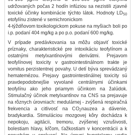
udržovaných počas 2 hodín infúziou sa nezistili zjavné
toxické účinky kombinácie týchto látok. Hodnoty LD
50
etofylínu zistené v semichronickom
4-týždňovom toxikologickom pokuse na myšiach boli po
i.p. podaní 404 mg/kg a po p.o. podaní 600 mg/kg.
V prípade predávkovania sa môžu objaviť toxické
príznaky, charakteristické pre intoxikáciu teofylínom a
ostatnými metylxantínovými derivátmi. Prejavom
teofylínovej toxicity v gastrointestinálnom trakte je
vomitus perzistentnej povahy. U detí býva sprevádzaný
hematemézou. Prejavy gastrointestinálnej toxicity sú
pravdepodobnejšie vyvolané centrálnymi účinkami
teofylínu ako jeho priamym účinkom na žalúdok.
Stimulačný účinok metylxantínov na CNS sa prejavuje
na rôznych úrovniach: medulárnej - zvýšená respiračná
frekvencia a citlivosť na CO
nauzea a dávenie,
2
bradykardia. Stimuláciou mozgovej kôry dochádza k
nepokoju, agitácii, tremoru, zvýšenej vzrušivosti,
bolestiam hlavy, kŕčom, ťažkostiam v koncentrácii a k