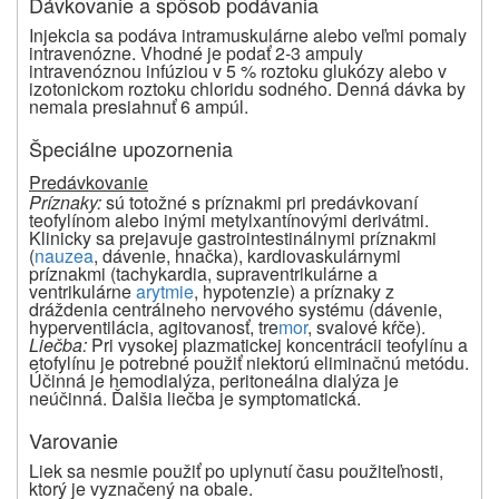
Dávkovanie a spôsob podávania
Injekcia sa podáva intramuskulárne alebo veľmi pomaly
intravenózne. Vhodné je podať 2-3 ampuly
intravenóznou infúziou v 5 % roztoku glukózy alebo v
izotonickom roztoku chloridu sodného. Denná dávka by
nemala presiahnuť 6 ampúl.
Špeciálne upozornenia
Predávkovanie
Príznaky:
sú totožné s príznakmi pri predávkovaní
teofylínom alebo inými metylxantínovými derivátmi.
Klinicky sa prejavuje gastrointestinálnymi príznakmi
(
nauzea
, dávenie, hnačka), kardiovaskulárnymi
príznakmi (tachykardia, supraventrikulárne a
ventrikulárne
arytmie
, hypotenzie) a príznaky z
dráždenia centrálneho nervového systému (dávenie,
hyperventilácia, agitovanosť, tre
mor
, svalové kŕče).
Liečba:
Pri vysokej plazmatickej koncentrácii teofylínu a
etofylínu je potrebné použiť niektorú eliminačnú metódu.
Účinná je hemodialýza, peritoneálna dialýza je
neúčinná. Ďalšia liečba je symptomatická.
Varovanie
Liek sa nesmie použiť po uplynutí času použiteľnosti,
ktorý je vyznačený na obale.