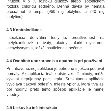
infúziou v 5 % roztoku glukózy alebo izotonickom
roztoku chloridu sodného. Denná dávka by nemala
presiahnuť 6 ampúl (960 mg etofylínu a 240 mg
teofylínu).
4.3 Kontraindikácie
Intoxikácia derivátmi teofylínu, precitlivenosť na
metylxantínové deriváty, akútny infarkt myokardu,
tachydysrytmia, ťažká insuficiencia pečene.
4.4 Osobitné upozornenia a opatrenia pri používaní
Pri intravenóznej apliklácii je potrebné injekciu podávať
pomaly. Ak aplikácia trvá kratšie ako 2 minúty, môže
vyvolať nepríjemný pocit tepla. Subkutánna aplikácia
vyvoláva tlakovú bolesť v mieste vpichu, ktorá trvá asi
pol hodiny, preto tento spôsob aplikácie je menej
vhodný.
4.5 Liekové a iné interakcie