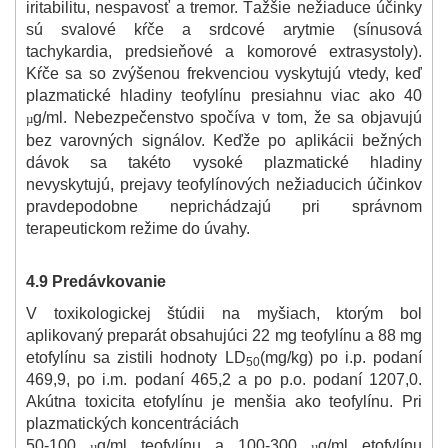
iritabilitu, nespavosť a tremor. Ťažšie nežiaduce účinky
sú svalové kŕče a srdcové arytmie (sínusová
tachykardia, predsieňové a komorové extrasystoly).
Kŕče sa so zvýšenou frekvenciou vyskytujú vtedy, keď
plazmatické hladiny teofylínu presiahnu viac ako 40
g/ml. Nebezpečenstvo spočíva v tom, že sa objavujú
µ
bez varovných signálov. Keďže po aplikácii bežných
dávok sa takéto vysoké plazmatické hladiny
nevyskytujú, prejavy teofylínových nežiaducich účinkov
pravdepodobne neprichádzajú pri správnom
terapeutickom režime do úvahy.
4.9 Predávkovanie
V toxikologickej štúdii na myšiach, ktorým bol
aplikovaný preparát obsahujúci 22 mg teofylínu a 88 mg
etofylínu sa zistili hodnoty LD
(mg/kg) po i.p. podaní
50
469,9, po i.m. podaní 465,2 a po p.o. podaní 1207,0.
Akútna toxicita etofylínu je menšia ako teofylínu. Pri
plazmatických koncentráciách
50-100
g/ml teofylínu a 100-300
g/ml etofylínu
µ
µ