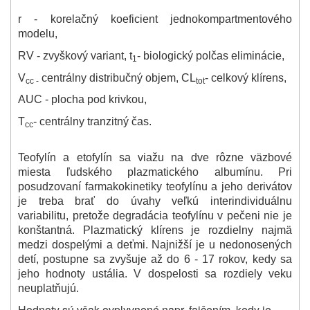
r - korelačný koeficient jednokompartmentového
modelu,
RV - zvyškový variant, t
- biologický polčas eliminácie,
1
V
centrálny distribučný objem, CL
- celkový klírens,
cc -
tot
AUC - plocha pod krivkou,
T
- centrálny tranzitný čas.
cc
Teofylín a etofylín sa viažu na dve rôzne väzbové
miesta ľudského plazmatického albumínu. Pri
posudzovaní farmakokinetiky teofylínu a jeho derivátov
je treba brať do úvahy veľkú interindividuálnu
variabilitu, pretože degradácia teofylínu v pečeni nie je
konštantná. Plazmatický klírens je rozdielny najmä
medzi dospelými a deťmi. Najnižší je u nedonosených
detí, postupne sa zvyšuje až do 6 - 17 rokov, kedy sa
jeho hodnoty ustália. V dospelosti sa rozdiely veku
neuplatňujú.
Hodnoty sú však ovplyvnené napr. fajčením, kedy je