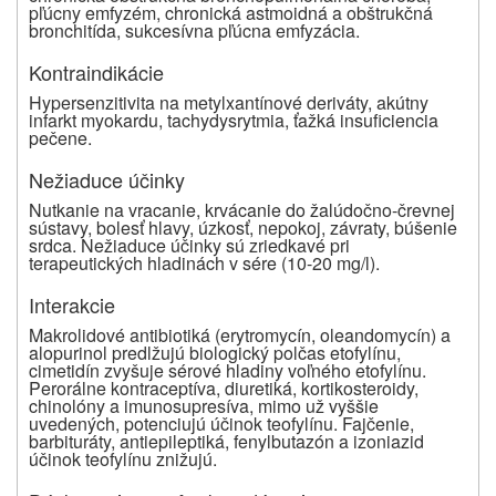
pľúcny emfyzém, chronická astmoidná a obštrukčná
bronchitída, sukcesívna pľúcna emfyzácia.
Kontraindikácie
Hypersenzitivita na metylxantínové deriváty, akútny
infarkt myokardu, tachydysrytmia, ťažká insuficiencia
pečene.
Nežiaduce účinky
Nutkanie na vracanie, krvácanie do žalúdočno-črevnej
sústavy, bolesť hlavy, úzkosť, nepokoj, závraty, búšenie
srdca. Nežiaduce účinky sú zriedkavé pri
terapeutických hladinách v sére (10-20 mg/l).
Interakcie
Makrolidové antibiotiká (erytromycín, oleandomycín) a
alopurinol predlžujú biologický polčas etofylínu,
cimetidín zvyšuje sérové hladiny voľného etofylínu.
Perorálne kontraceptíva, diuretiká, kortikosteroidy,
chinolóny a imunosupresíva, mimo už vyššie
uvedených, potenciujú účinok teofylínu. Fajčenie,
barbituráty, antiepileptiká, fenylbutazón a izoniazid
účinok teofylínu znižujú.