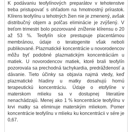
K podávaniu teofylínových preparátov v tehotenstve
treba pristupovať s ohľadom na hmotnostný prírastok.
Klírens teofylínu u tehotných žien nie je zmenený, avšak
distribučný objem a polčas eliminácie je zvýšený. V
treťom trimestri bolo pozorované zníženie klírensu o 20
až 53 %. Teofylín síce prestupuje placentárnou
membránou, údaje o teratogenite však neboli
publikované. Plazmatické koncentrácie u novorodencov
môžu byť podobné plazmatickým koncentráciám u
matiek. U novorodencov matiek, ktoré brali teofylín
pozorovala sa prechodná tachykardia, predráždenosť a
dávanie. Tieto účinky sa objavia najmä vtedy, keď
plazmatické hladiny u matky dosahujú hornú
terapeutickú koncentráciu. Údaje o etofylíne v
materskom mlieku sa v dostupnej literatúre
nenachádzajú. Menej ako 1 % koncentrácie teofylínu v
krvi matky sa eliminuje materským mliekom. Pomer
koncentrácie teofylínu v mlieku ku koncentrácii v sére je
0,67.