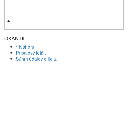
4
OXANTIL
^ Nahoru
Príbalový leták
Súhrn údajov o lieku