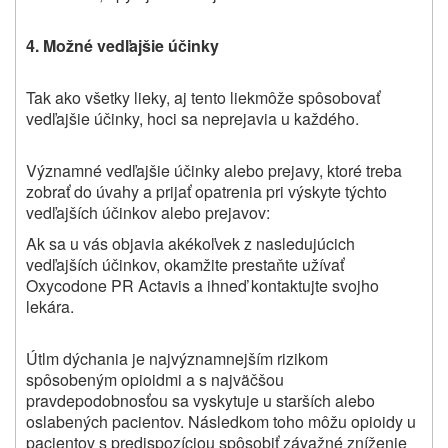
4.
Možné vedľajšie účinky
Tak ako všetky lieky, aj
tento liek
môže spôsobovať
vedľajšie účinky, hoci sa neprejavia u každého.
Významné vedľajšie účinky alebo prejavy, ktoré treba
zobrať do úvahy a prijať opatrenia pri výskyte týchto
vedľajších účinkov alebo prejavov:
Ak sa u vás objavia akékoľvek z nasledujúcich
vedľajších účinkov, okamžite prestaňte užívať
Oxycodone PR Actavis a ihneď kontaktujte svojho
lekára.
Útlm dýchania je najvýznamnejším rizikom
spôsobeným opioidmi a s najväčšou
pravdepodobnosťou sa vyskytuje u starších alebo
oslabených pacientov. Následkom toho môžu opioidy u
pacientov s predispozíciou spôsobiť závažné zníženie