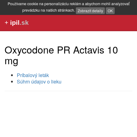
Používame cookie na personalizáciu reklám a abychom mohli analyzovať
prevádzku na našich stránkach.
Zobrazit detaily
OK
+
ipil
.sk
Oxycodone PR Actavis 10
mg
Príbalový leták
Súhrn údajov o lieku