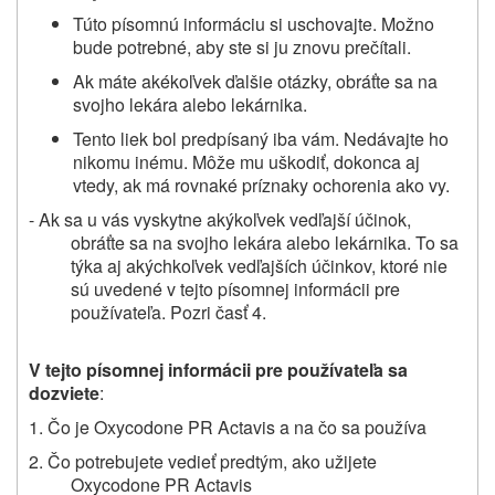
Túto písomnú informáciu si uschovajte. Možno
bude potrebné, aby ste si ju znovu prečítali.
Ak máte akékoľvek ďalšie otázky, obráťte sa na
svojho lekára alebo lekárnika.
Tento liek bol predpísaný
iba vám
. Nedávajte ho
nikomu inému. Môže mu uškodiť, dokonca aj
vtedy, ak má rovnaké príznaky
ochorenia
ako vy.
- Ak sa u vás vyskytne akýkoľvek vedľajší účinok,
obráťte sa na svojho lekára
alebo
lekárnika. To sa
týka aj akýchkoľvek vedľajších účinkov, ktoré nie
sú uvedené v tejto písomnej informácii pre
používateľa. Pozri časť 4.
V tejto písomnej informácii pre používateľa sa
dozviete
:
1. Čo je Oxycodone PR Actavis a na čo sa používa
2.
Čo potrebujete vedieť predtým,
ako užijete
Oxycodone PR Actavis