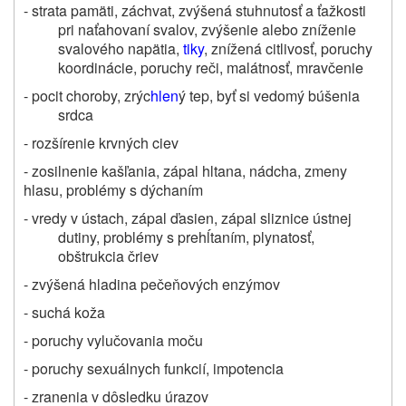
- strata pamäti, záchvat, zvýšená stuhnutosť a ťažkosti
pri naťahovaní svalov, zvýšenie alebo zníženie
svalového napätia,
tiky
, znížená citlivosť, poruchy
koordinácie, poruchy reči, malátnosť, mravčenie
- pocit choroby, zrýc
hlen
ý tep, byť si vedomý búšenia
srdca
- rozšírenie krvných ciev
- zosilnenie kašľania, zápal hltana, nádcha, zmeny
hlasu, problémy s dýchaním
- vredy v ústach, zápal ďasien, zápal sliznice ústnej
dutiny, problémy s prehĺtaním, plynatosť,
obštrukcia čriev
- zvýšená hladina pečeňových enzýmov
- suchá koža
- poruchy vylučovania moču
- poruchy sexuálnych funkcií, impotencia
- zranenia v dôsledku úrazov