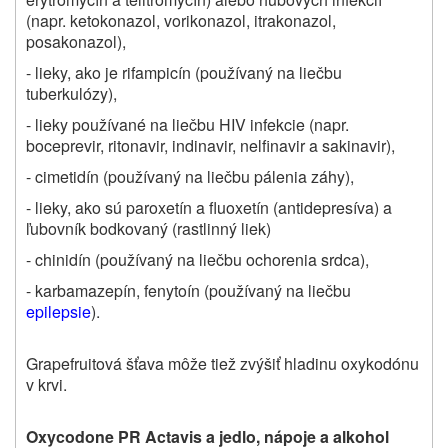
(napr. ketokonazol, vorikonazol, itrakonazol,
posakonazol),
- lieky, ako je rifampicín (používaný na liečbu
tuberkulózy),
- lieky používané na liečbu HIV infekcie (napr.
boceprevir, ritonavir, indinavir, nelfinavir a sakinavir),
- cimetidín (používaný na liečbu pálenia záhy),
- lieky, ako sú paroxetín a fluoxetín (antidepresíva) a
ľubovník bodkovaný (rastlinný liek)
- chinidín (používaný na liečbu ochorenia srdca),
- karbamazepín, fenytoín (používaný na liečbu
epilepsie
).
Grapefruitová šťava môže tiež zvýšiť hladinu oxykodónu
v krvi.
Oxycodone PR Actavis a jedlo, nápoje a alkohol