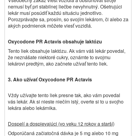
Všeobecný zákaz viesť vozidlá a obsluhovať stroje
nemusí byť pri stabilnej liečbe nevyhnutný. Ošetrujúci
lekár musí posúdiť každú situáciu jednotlivo.
Porozprávajte sa, prosím, so svojím lekárom, či alebo za
akých podmienok môžete viesť vozidlá.
Oxycodone PR Actavis obsahuje laktózu
Tento liek obsahuje laktózu. Ak vám váš lekár povedal,
že neznášate niektoré cukry, oznámte to svojmu
lekárovi predtým, ako začnete užívať tento liek.
3. Ako užívať Oxycodone PR Actavis
Vždy užívajte tento liek presne tak, ako vám povedal
vás lekár. Ak si nieste niečím istý, overte si to u svojho
lekára alebo lekárnika.
Dospelí a dospievajúci (vo veku 12 rokov a starší)
Odporúčaná začiatočná dávka je 5 mg alebo 10 mg