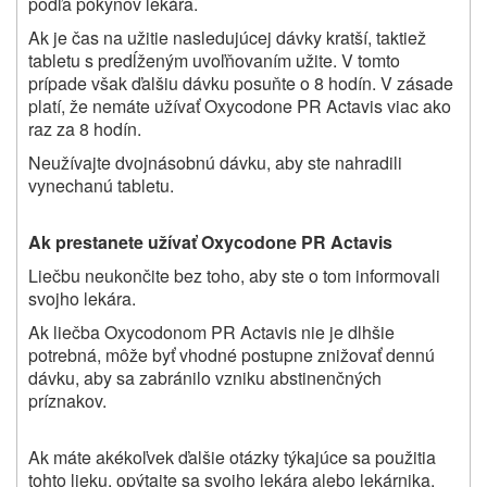
podľa pokynov lekára.
Ak je čas na užitie nasledujúcej dávky kratší, taktiež
tabletu s predĺženým uvoľňovaním užite. V tomto
prípade však ďalšiu dávku posuňte o 8 hodín. V zásade
platí, že nemáte užívať Oxycodone PR Actavis viac ako
raz za 8 hodín.
Neužívajte dvojnásobnú dávku, aby ste nahradili
vynechanú tabletu.
Ak prestanete užívať Oxycodone PR Actavis
Liečbu neukončite bez toho, aby ste o tom informovali
svojho lekára.
Ak liečba Oxycodonom PR Actavis nie je dlhšie
potrebná,
môže byť vhodné postupne znižovať dennú
dávku, aby sa zabránilo vzniku abstinenčných
príznakov.
Ak máte akékoľvek ďalšie otázky týkajúce sa použitia
tohto lieku, opýtajte sa svojho lekára alebo lekárnika.