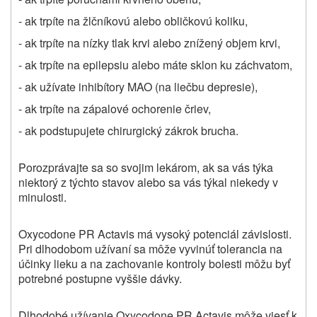
- ak trpíte na žlčníkovú alebo obličkovú koliku,
- ak trpíte na nízky tlak krvi alebo znížený objem krvi,
- ak trpíte na epilepsiu alebo máte sklon ku záchvatom,
- ak užívate inhibítory MAO (na liečbu depresie),
- ak trpíte na zápalové ochorenie čriev,
- ak podstupujete chirurgický zákrok brucha.
Porozprávajte sa so svojim lekárom, ak sa vás týka
niektorý z týchto stavov alebo sa vás týkal niekedy v
minulosti.
Oxycodone PR Actavis má vysoký potenciál závislosti.
Pri dlhodobom užívaní sa môže vyvinúť tolerancia na
účinky lieku a na zachovanie kontroly bolesti môžu byť
potrebné postupne vyššie dávky.
Dlhodobé užívanie Oxycodone PR Actavis môže viesť k