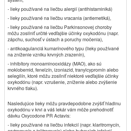
- lieky používané na liečbu alergií (antihistaminiká)
- lieky používané na liečbu vracania (antiemetiká),
- lieky používané na liečbu Parkinsonovej choroby
môžu zosilniť určité vedľajšie účinky oxykodónu (napr.
zápchu, suchosť v ústach a poruchy močenia),
- antikoagulanciá kumarínového typu (lieky používané
na zníženie vzniku krvných zrazenín),
- inhibítory monoaminooxidázy (MAO), ako sú
moklobemid, fenelzín, izoniazid, tranylcypromín alebo
selegilín, ktoré môžu zosilniť niektoré vedľajšie účinky
oxykodónu (napr. vzrušenie, zníženie alebo zvýšenie
krvného tlaku).
Nasledujúce lieky môžu pravdepodobne zvýšiť hladinu
oxykodónu v krvi a váš lekár vám môže prehodnotiť
dávku Oxycodone PR Actavis:
- lieky používané na liečbu infekcií (napr. klaritromycín,
erytromycín a telitromycín) alebo hubových infekcií