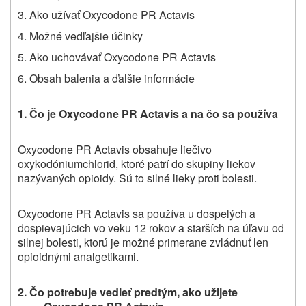
3. Ako užívať Oxycodone PR Actavis
4. Možné vedľajšie účinky
5. Ako uchovávať Oxycodone PR Actavis
6.
Obsah balenia a ďalšie
informácie
1.
Čo je Oxycodone PR Actavis a na čo sa používa
Oxycodone PR Actavis obsahuje liečivo
oxykodóniumchlorid, ktoré patrí do skupiny liekov
nazývaných opioidy. Sú to silné lieky proti bolesti.
Oxycodone PR Actavis sa používa u dospelých a
dospievajúcich vo veku 12 rokov a starších na úľavu od
silnej bolesti, ktorú je možné primerane zvládnuť len
opioidnými analgetikami.
2.
Čo potrebuje vedieť predtým, ako užijete