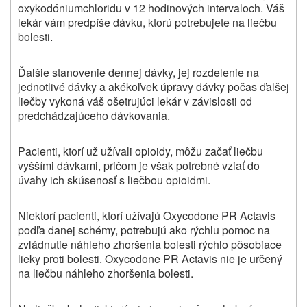
oxykodóniumchloridu v 12 hodinových intervaloch. Váš
lekár vám predpíše dávku, ktorú potrebujete na liečbu
bolesti.
Ďalšie stanovenie dennej dávky, jej rozdelenie na
jednotlivé dávky a akékoľvek úpravy dávky počas ďalšej
liečby vykoná váš ošetrujúci lekár v závislosti od
predchádzajúceho dávkovania.
Pacienti, ktorí už užívali opioidy, môžu začať liečbu
vyššími dávkami, pričom je však potrebné vziať do
úvahy ich skúsenosť s liečbou opioidmi.
Niektorí pacienti, ktorí užívajú Oxycodone PR Actavis
podľa danej schémy, potrebujú ako rýchlu pomoc na
zvládnutie náhleho zhoršenia bolesti rýchlo pôsobiace
lieky proti bolesti. Oxycodone PR Actavis nie je určený
na liečbu náhleho zhoršenia bolesti.