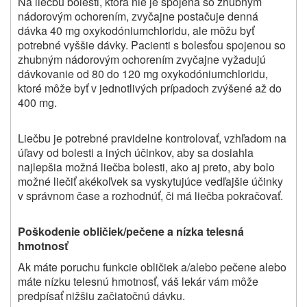
Na liečbu bolesti, ktorá nie je spojená so zhubným
nádorovým ochorením, zvyčajne postačuje denná
dávka 40 mg oxykodóniumchloridu, ale môžu byť
potrebné vyššie dávky. Pacienti s bolesťou spojenou so
zhubným nádorovým ochorením zvyčajne vyžadujú
dávkovanie od 80 do 120 mg oxykodóniumchloridu,
ktoré môže byť v jednotlivých prípadoch zvýšené až do
400 mg.
Liečbu je potrebné pravidelne kontrolovať, vzhľadom na
úľavy od bolesti a iných účinkov, aby sa dosiahla
najlepšia možná liečba bolesti, ako aj preto, aby bolo
možné liečiť akékoľvek sa vyskytujúce vedľajšie účinky
v správnom čase a rozhodnúť, či má liečba pokračovať.
Poškodenie obličiek/pečene a nízka telesná
hmotnosť
Ak máte poruchu funkcie obličiek a/alebo pečene alebo
máte nízku telesnú hmotnosť, váš lekár vám môže
predpísať nižšiu začiatočnú dávku.