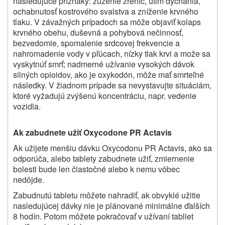
nasledujúce príznaky: zúženie zreníc, útlm dýchania,
ochabnutosť kostrového svalstva a zníženie krvného
tlaku. V závažných prípadoch sa môže objaviť kolaps
krvného obehu, duševná a pohybová nečinnosť,
bezvedomie, spomalenie srdcovej frekvencie a
nahromadenie vody v pľúcach, nízky tlak krvi a može sa
vyskytnúť smrť; nadmerné užívanie vysokých dávok
silných opioidov, ako je oxykodón, môže mať smrteľné
následky. V žiadnom prípade sa nevystavujte situáciám,
ktoré vyžadujú zvýšenú koncentráciu, napr. vedenie
vozidla.
Ak zabudnete užiť Oxycodone PR Actavis
Ak užijete menšiu dávku Oxycodonu PR Actavis, ako sa
odporúča, alebo tablety zabudnete užiť, zmiernenie
bolesti bude len čiastočné alebo k nemu vôbec
nedôjde.
Zabudnutú tabletu môžete nahradiť, ak obvyklé užitie
nasledujúcej dávky nie je plánované minimálne ďalších
8 hodín. Potom môžete pokračovať v užívaní tabliet