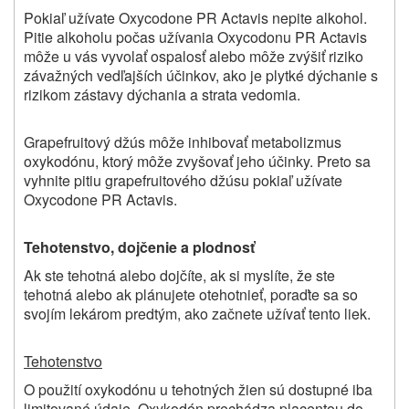
Pokiaľ užívate Oxycodone PR Actavis nepite alkohol.
Pitie alkoholu počas užívania Oxycodonu PR Actavis
môže u vás vyvolať ospalosť alebo môže zvýšiť riziko
závažných vedľajších účinkov, ako je plytké dýchanie s
rizikom zástavy dýchania a strata vedomia.
Grapefruitový džús môže inhibovať metabolizmus
oxykodónu, ktorý môže zvyšovať jeho účinky. Preto sa
vyhnite pitiu grapefruitového džúsu pokiaľ užívate
Oxycodone PR Actavis.
Tehotenstvo, dojčenie a
plodnosť
Ak ste tehotná alebo dojčíte, ak si myslíte, že ste
tehotná alebo ak plánujete otehotnieť, poraďte sa so
svojím lekárom predtým, ako začnete užívať tento liek.
Tehotenstvo
O použití oxykodónu u tehotných žien sú dostupné iba
limitované údaje. Oxykodón prechádza placentou do