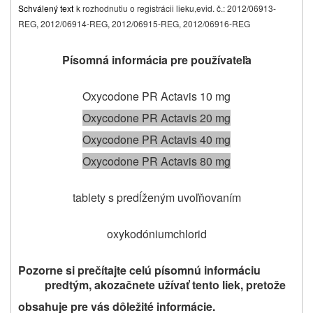
Schválený text
k rozhodnutiu o registrácii lieku,
evid. č.: 2012/06913-
REG, 2012/06914-REG, 2012/06915-REG, 2012/06916-REG
Písomná informácia pre používateľa
Oxycodone PR Actavis 10 mg
Oxycodone PR Actavis 20 mg
Oxycodone PR Actavis 40 mg
Oxycodone PR Actavis 80 mg
tablety s predĺženým uvoľňovaním
oxykodóniumchlorid
Pozorne si prečítajte celú písomnú informáciu
predtým, ako
začnete užívať tento liek
, pretože
obsahuje pre vás dôležité informácie
.