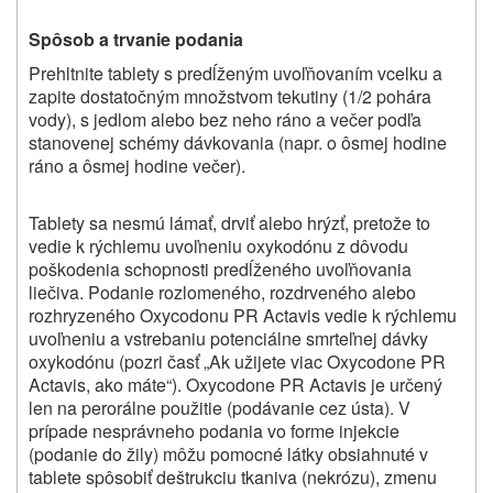
Spôsob a trvanie podania
Prehltnite tablety s predĺženým uvoľňovaním vcelku a
zapite dostatočným množstvom tekutiny (1/2 pohára
vody), s jedlom alebo bez neho ráno a večer podľa
stanovenej schémy dávkovania (napr. o ôsmej hodine
ráno a ôsmej hodine večer).
Tablety sa nesmú lámať, drviť alebo hrýzť, pretože to
vedie k rýchlemu uvoľneniu oxykodónu z dôvodu
poškodenia schopnosti predĺženého uvoľňovania
liečiva. Podanie rozlomeného, rozdrveného alebo
rozhryzeného Oxycodonu PR Actavis vedie k rýchlemu
uvoľneniu a vstrebaniu potenciálne smrteľnej dávky
oxykodónu (pozri časť „Ak užijete viac Oxycodone PR
Actavis, ako máte“). Oxycodone PR Actavis je určený
len na perorálne použitie (podávanie cez ústa). V
prípade nesprávneho podania vo forme injekcie
(podanie do žily) môžu pomocné látky obsiahnuté v
tablete spôsobiť deštrukciu tkaniva (nekrózu), zmenu