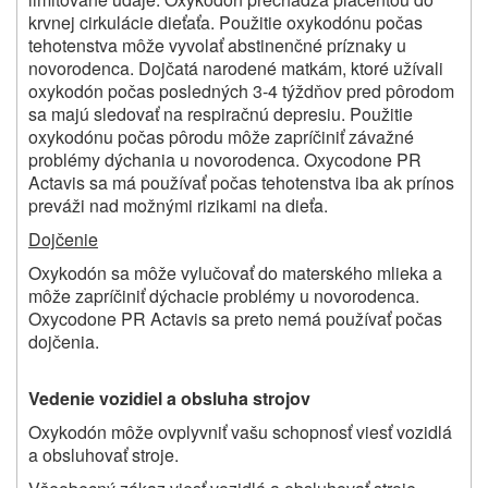
krvnej cirkulácie dieťaťa. Použitie oxykodónu počas
tehotenstva môže vyvolať abstinenčné príznaky u
novorodenca. Dojčatá narodené matkám, ktoré užívali
oxykodón počas posledných 3-4 týždňov pred pôrodom
sa majú sledovať na respiračnú depresiu. Použitie
oxykodónu počas pôrodu môže zapríčiniť závažné
problémy dýchania u novorodenca. Oxycodone PR
Actavis sa má používať počas tehotenstva iba ak prínos
preváži nad možnými rizikami na dieťa.
Dojčenie
Oxykodón sa môže vylučovať do materského mlieka a
môže zapríčiniť dýchacie problémy u novorodenca.
Oxycodone PR Actavis sa preto nemá používať počas
dojčenia.
Vedenie vozidiel a obsluha strojov
Oxykodón môže ovplyvniť vašu schopnosť viesť vozidlá
a obsluhovať stroje.