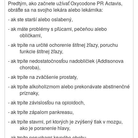
Predtým, ako začnete užívať Oxycodone PR Actavis,
obráťte sa na svojho lekára alebo lekárnika:
- ak ste starší alebo oslabený,
- ak máte problémy s pľúcami, pečeňou alebo
obličkami,
- ak trpíte na určité ochorenie štítnej žľazy, poruchu
funkcie štítnej žľazy,
- ak trpíte nedostatočnosťou nadobličiek (Addisonova
choroba),
- ak trpíte na zväčšenie prostaty,
- ak trpíte alkoholizmom alebo prekonávate abstinenčné
príznaky,
- ak trpíte závislosťou na opioidoch,
- ak trpíte zápalom pankreasu,
- ak trpíte stavmi, pri ktorých je zvýšený tlak v mozgu,
ako je poranenie hlavy,
- ak trpíte poruchami krvného obehu,