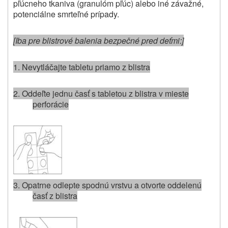
pľúcneho tkaniva (granulóm pľúc) alebo iné závažné,
potenciálne smrteľné prípady.
[Iba pre blistrové balenia bezpečné pred deťmi:]
1. Nevytláčajte tabletu priamo z blistra
2. Oddeľte jednu časť s tabletou z blistra v mieste
perforácie
3. Opatrne odlepte spodnú vrstvu a otvorte oddelenú
časť z blistra