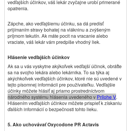
vedľajších účinkov, váš lekár zvyčajne urobí primerané
opatrenia.
Zápche, ako vedľajšiemu účinku, sa dá predísť
prijímaním stravy bohatej na vlákninu a zvýšeným
príjmom tekutín. Ak máte pocit na vracanie alebo
vraciate, váš lekár vám predpíše vhodný liek.
Hlásenie vedľajších účinkov
Ak sa u vás vyskytne akýkoľvek vedľajší účinok, obráťte
sa na svojho lekára alebo lekárnika. To sa týka aj
akýchkoľvek vedľajších účinkov, ktoré nie sú uvedené v
tejto písomnej informácii pre používateľku.
Vedľajšie
účinky môžete hlásiť aj priamo prostredníctvom
národného systému hlásenia uvedeného v
P
rílohe V
.
Hlásením vedľajších účinkov môžete prispieť k získaniu
ďalších informácií o bezpečnosti tohto lieku.
5.
Ako uchovávať Oxycodone PR Actavis