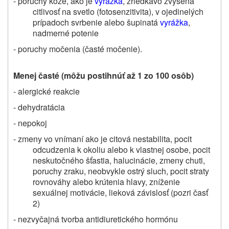
- poruchy kože, ako je
vyrážka
, zriedkavo zvýšená
citlivosť na svetlo (fotosenzitivita), v ojedinelých
prípadoch svrbenie alebo šupinatá
vyrážka
,
nadmerné potenie
- poruchy močenia (časté močenie).
Menej časté (môžu postihnúť až 1 zo 100 osôb)
- alergické reakcie
- dehydratácia
- nepokoj
- zmeny vo vnímaní ako je citová nestabilita, pocit
odcudzenia k okoliu alebo k vlastnej osobe, pocit
neskutočného šťastia, halucinácie, zmeny chuti,
poruchy zraku, neobvykle ostrý sluch, pocit straty
rovnováhy alebo krútenia hlavy, zníženie
sexuálnej motivácie, lieková závislosť (pozri časť
2)
- nezvyčajná tvorba antidiuretického hormónu