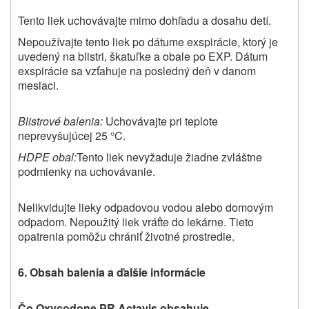
Tento liek uchovávajte mimo dohľadu a dosahu detí.
Nepoužívajte tento liek po dátume exspirácie, ktorý je
uvedený na blistri, škatuľke a obale po EXP. Dátum
exspirácie sa vzťahuje na posledný deň v danom
mesiaci.
Blistrové balenia:
Uchovávajte pri teplote
neprevyšujúcej 25 °C.
HDPE obal:
Tento liek nevyžaduje žiadne zvláštne
podmienky na uchovávanie.
Nelikvidujte lieky odpadovou vodou alebo domovým
odpadom. Nepoužitý liek vráťte do lekárne. Tieto
opatrenia pomôžu chrániť životné prostredie.
6.
Obsah balenia a ďalšie informácie
Čo Oxycodone PR Actavis obsahuje