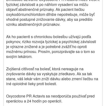
fyzickej závislosti a po náhlom vysadení sa môžu
objaviť abstinenčné príznaky. Ak pacient liečbu
oxykodóniumchloridom dlhšie nepotrebuje, môže byť
vhodné postupné znižovanie dávky, aby sa predišlo
vzniku abstinenčných príznakov.
Ak ho pacienti s chronickou bolesťou užívajú podľa
pokynov, riziko rozvoja fyzickej a psychickej závislosti
je výrazne znížené a je potrebné zvážiť ho oproti
možnému prínosu. Prosím, porozprávajte sa o tom so
svojim lekárom.
Zvýšená citlivosť na bolesť, ktorá nereaguje na
zvyšovanie dávky sa vyskytuje zriedkavo. Ak sa tak
stane, váš lekár vám zníži dávku alebo zmení liečbu na
iné opioidné lieky proti bolesti.
Oxycodone PR Actavis sa neodporúča používať pred
operáciou a 24 hodín po operácii.