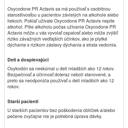
Oxycodone PR Actavis sa má používať s osobitnou
starostlivosťou u pacientov závislých na alkohole alebo
liekoch. Pokiaľ užívate Oxycodone PR Actavis nepite
alkohol. Pitie alkoholu počas užívania Oxycodone PR
Actavis môže u vás vyvolať ospalosť alebo môže zvýšiť
riziko závažných vedľajších účinkov, ako je plytké
dýchanie s rizikom zástavy dýchania a strata vedomia.
Deti a dospievajúci
Oxykodón sa neskúmal u detí mladších ako 12 rokov.
Bezpečnosť a účinnosť doteraz neboli stanovené, a
preto sa neodporúča používať u detí mladších ako 12
rokov.
Starší pacienti
U starších pacientov bez poškodenia obličiek a/alebo
pečene zvyčajne nie je potrebná úprava dávky.