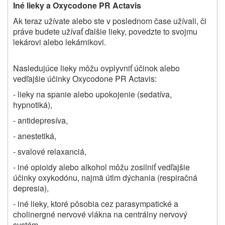
Iné lieky a Oxycodone PR Actavis
Ak teraz užívate alebo ste v poslednom čase užívali, či
práve budete užívať ďalšie lieky, povedzte to svojmu
lekárovi alebo lekárnikovi.
Nasledujúce lieky môžu ovplyvniť účinok alebo
vedľajšie účinky Oxycodone PR Actavis:
- lieky na spanie alebo upokojenie (sedatíva,
hypnotiká),
- antidepresíva,
- anestetiká,
- svalové relaxanciá,
- iné opioidy alebo alkohol môžu zosilniť vedľajšie
účinky oxykodónu, najmä útlm dýchania (respiračná
depresia),
- iné lieky, ktoré pôsobia cez parasympatické a
cholinergné nervové vlákna na centrálny nervový
systém,