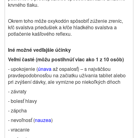
krvného tlaku.
Okrem toho môže oxykodón spôsobiť zúženie zreníc,
kŕč svalstva priedušiek a kŕče hladkého svalstva a
potlačenie kašľového reflexu.
Iné možné vedľajšie účinky
Veľmi časté (môžu postihnúť viac ako 1 z 10 osôb)
- upokojenie (
únava
až ospalosť) – s najväčšou
pravdepodobnosťou na začiatku užívania tabliet alebo
pri zvýšení dávky, ale vymizne po niekoľkých dňoch
- závraty
- bolesť hlavy
- zápcha
- nevoľnosť (
nauzea
)
- vracanie