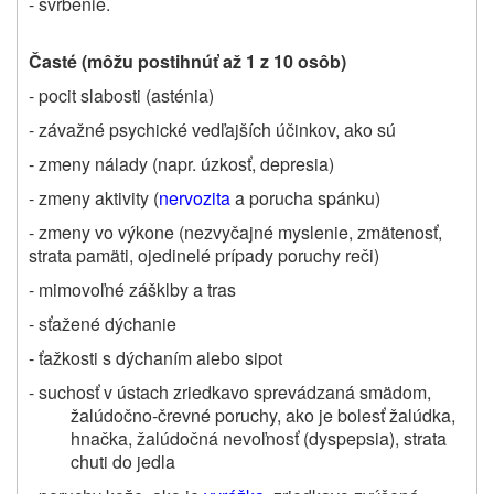
- svrbenie.
Časté (môžu postihnúť až 1 z 10 osôb)
- pocit slabosti (asténia)
- závažné psychické vedľajších účinkov, ako sú
- zmeny nálady (napr. úzkosť, depresia)
- zmeny aktivity (
nervozita
a porucha spánku)
- zmeny vo výkone (nezvyčajné myslenie, zmätenosť,
strata pamäti, ojedinelé prípady poruchy reči)
- mimovoľné zášklby a tras
- sťažené dýchanie
- ťažkosti s dýchaním alebo sipot
- suchosť v ústach zriedkavo sprevádzaná smädom,
žalúdočno-črevné poruchy, ako je bolesť žalúdka,
hnačka, žalúdočná nevoľnosť (dyspepsia), strata
chuti do jedla