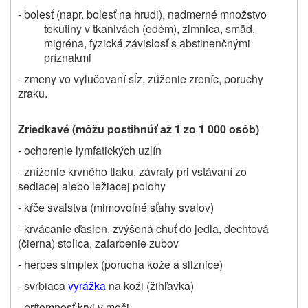
- bolesť (napr. bolesť na hrudi), nadmerné množstvo
tekutiny v tkanivách (edém), zimnica, smäd,
migréna, fyzická závislosť s abstinenčnými
príznakmi
- zmeny vo vylučovaní sĺz, zúženie zreníc, poruchy
zraku.
Zriedkavé (môžu postihnúť až 1 zo 1 000 osôb)
- ochorenie lymfatických uzlín
- zníženie krvného tlaku, závraty pri vstávaní zo
sediacej alebo ležiacej polohy
- kŕče svalstva (mimovoľné sťahy svalov)
- krvácanie ďasien, zvýšená chuť do jedla, dechtová
(čierna) stolica, zafarbenie zubov
- herpes simplex (porucha kože a sliznice)
- svrbiaca
vyrážka
na koži (žihľavka)
- prítomnosť krvi v moči