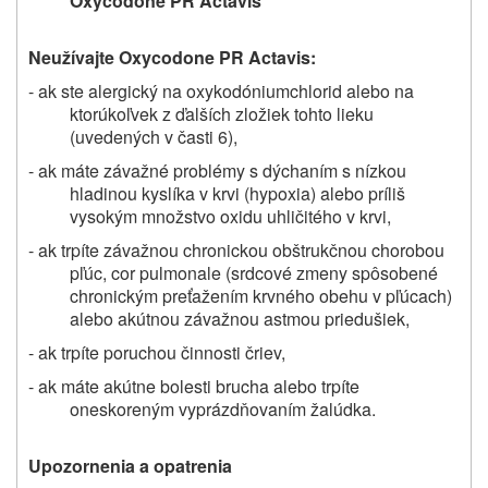
Oxycodone PR Actavis
Neužívajte Oxycodone PR Actavis:
- ak ste alergický na oxykodóniumchlorid alebo na
ktorúkoľvek z ďalších zložiek tohto lieku
(uvedených v časti 6),
- ak máte závažné problémy s dýchaním s nízkou
hladinou kyslíka v krvi (hypoxia) alebo príliš
vysokým množstvo oxidu uhličitého v krvi,
- ak trpíte závažnou chronickou obštrukčnou chorobou
pľúc, cor pulmonale (srdcové zmeny spôsobené
chronickým preťažením krvného obehu v pľúcach)
alebo akútnou závažnou astmou priedušiek,
- ak trpíte poruchou činnosti čriev,
- ak máte akútne bolesti brucha alebo trpíte
oneskoreným vyprázdňovaním žalúdka.
Upozornenia a opatrenia