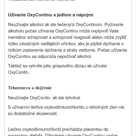
Užívanie OxyContinu s jedlom a nápojmi
Neužívajte alkohol ak ste liečený/á OxyContinom. Požívanie
alkoholu počas užívania OxyContinu môže ovplyvniť Vaše
mentálne schopnosti a schopnosť reagovať alebo môže zvýšiť
riziko závažných vedľajších účinkov, ako je plytké dýchanie s
rizikom zastavenia dýchania a straty vedomia. Počas užívania
OxyContinu sa odporúča nepožívať alkohol.
Taktiež sa vyhnite pitiu grepového džúsu ak užívate
OxyContin.
Tehotensvo a dojčenie
Neužívajte OxyContin, ak ste tehotná.
S užívaním liečiva oxykodóniumchloridu u tehotných žien nie
sú dostatočné skúsenosti.
Liečivo oxykodóniumchlorid prechádza placentou do
organizmu dieťaťa. Dlhodobé užívanie OxyContinu počas