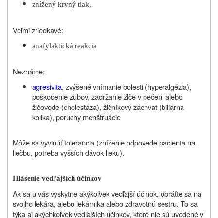
znížený krvný tlak,
Veľmi zriedkavé:
anafylaktická reakcia
Neznáme:
agresivita
, zvýšené vnímanie bolesti (hyperalgézia),
poškodenie zubov, zadržanie žlče v pečeni alebo
žlčovode (cholestáza), žlčníkový záchvat (biliárna
kolika), poruchy menštruácie
Môže sa vyvinúť tolerancia (zníženie odpovede pacienta na
liečbu, potreba vyšších dávok lieku).
Hlásenie vedľajších účinkov
Ak sa u vás vyskytne akýkoľvek vedľajší účinok, obráťte sa na
svojho lekára, alebo lekárnika alebo zdravotnú sestru. To sa
týka aj akýchkoľvek vedľajších účinkov, ktoré nie sú uvedené v