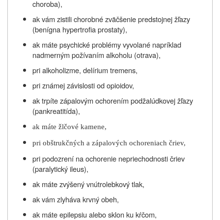
choroba),
ak vám zistili chorobné
zväčšenie predstojnej žľazy
(benígna hypertrofia prostaty),
ak máte psychické problémy vyvolané napríklad
nadmerným požívaním alkoholu (otrava),
pri alkoholizme, delírium tremens,
pri známej závislosti od opioidov,
ak trpíte zápalovým ochorením podžalúdkovej žľazy
(pankreatitída),
ak máte žlčové kamene,
pri obštrukčných a zápalových ochoreniach čriev,
pri podozrení na
ochorenie nepriechodnosti
čriev
(paralytický ileus),
ak máte zvýšený vnútrolebkový tlak,
ak vám zlyháva krvný obeh,
ak máte epilepsiu alebo sklon ku kŕčom,