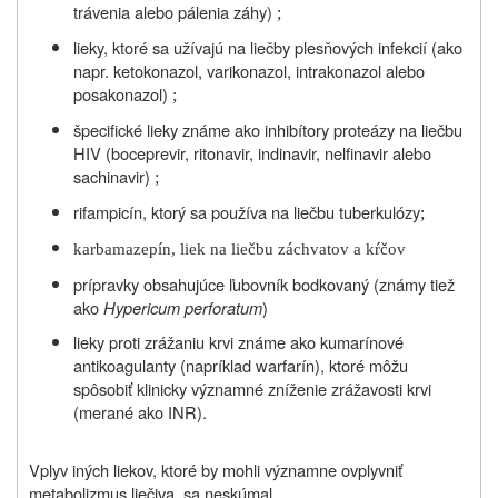
trávenia alebo pálenia záhy)
;
lieky, ktoré sa užívajú na liečby plesňových infekcií (ako
napr. ketokonazol, varikonazol, intrakonazol alebo
posakonazol)
;
špecifické lieky známe ako inhibítory proteázy na liečbu
HIV (boceprevir, ritonavir, indinavir, nelfinavir alebo
sachinavir)
;
rifampicín, ktorý sa používa na liečbu tuberkulózy
;
karbamazepín, liek na liečbu záchvatov a kŕčov
prípravky obsahujúce
ľubovník bodkovaný (známy tiež
ako
Hypericum perforatum
)
lieky proti zrážaniu krvi známe ako kumarínové
antikoagulanty (napríklad warfarín), ktoré môžu
spôsobiť klinicky významné zníženie zrážavosti krvi
(merané ako INR).
Vplyv iných liekov, ktoré by mohli významne ovplyvniť
metabolizmus liečiva, sa neskúmal.