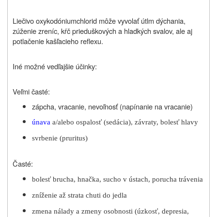
Liečivo oxykodóniumchlorid môže vyvolať útlm dýchania,
zúženie zreníc, kŕč prieduškových a hladkých svalov, ale aj
potlačenie kašľacieho reflexu.
Iné možné vedľajšie účinky:
Veľmi časté:
zápcha, vracanie, nevoľnosť (napínanie na vracanie)
únava
a/alebo ospalosť (sedácia), závraty, bolesť hlavy
svrbenie (pruritus)
Časté:
bolesť brucha, hnačka, sucho v ústach, porucha trávenia
zníženie až strata chuti do jedla
zmena nálady a zmeny osobnosti (úzkosť, depresia,