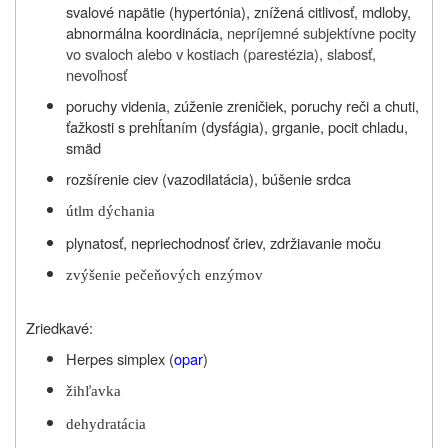
svalové napätie (hypertónia), znížená citlivosť, mdloby,
abnormálna koordinácia,
nepríjemné subjektívne pocity
vo svaloch alebo v kostiach (parestézia), slabosť,
nevoľnosť
poruchy videnia, zúženie zreničiek, poruchy reči a chuti,
ťažkosti s prehĺtaním (dysfágia), grganie, pocit chladu,
smäd
rozšírenie ciev (vazodilatácia), búšenie srdca
útlm dýchania
plynatosť, nepriechodnosť čriev, zdržiavanie moču
zvýšenie pečeňových enzýmov
Zriedkavé:
Herpes simplex (
opar
)
žihľavka
dehydratácia