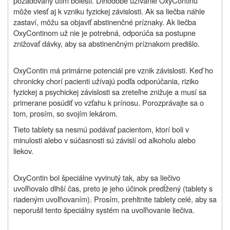
požadovaný útlm bolesti. Dlhodobé užívanie OxyContinu
môže viesť aj k vzniku fyzickej závislosti. Ak sa liečba náhle
zastaví, môžu sa objaviť abstinenčné príznaky. Ak liečba
OxyContinom už nie je potrebná, odporúča sa postupne
znižovať dávky, aby sa abstinenčným príznakom predišlo.
OxyContin má primárne potenciál pre vznik závislosti. Keď ho
chronicky chorí pacienti užívajú podľa odporúčania, riziko
fyzickej a psychickej závislosti sa zreteľne znižuje a musí sa
primerane posúdiť vo vzťahu k prínosu. Porozprávajte sa o
tom, prosím, so svojím lekárom.
Tieto tablety sa nesmú podávať pacientom, ktorí boli v
minulosti alebo v súčasnosti sú závislí od alkoholu alebo
liekov.
OxyContin bol špeciálne vyvinutý tak, aby sa liečivo
uvoľňovalo dlhší čas, preto je jeho účinok predĺžený (tablety s
riadeným uvoľňovaním). Prosím, prehltnite tablety celé, aby sa
neporušil tento špeciálny systém na uvoľňovanie liečiva.