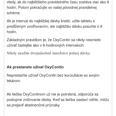
vtedy, ak do najbližšieho pravidelného času zostáva viac ako 8
hodín. Potom pokračujte vo vašej pôvodnej pravidelnej
schéme.
Ak je interval do najbližšej dávky kratší, užite tabletu s
predĺženým uvoľňovaním, ale najbližšiu dávku posuňte o 8
hodín.
Základným pravidlom je, že OxyContin sa nikdy nesmiete
užívať častejšie ako v 8-hodinových intervaloch.
Nikdy neužite dvojnásobné množstvo jednej dávky.
Ak prestanete užívať OxyContin
Neprestaňte užívať OxyContin bez konzultácie so svojím
lekárom.
Ak liečba OxyContinom už nie je potrebná, odporúča sa
postupné znižovanie dávky. Keď sa liečba zastaví náhle, môžu
sa prejaviť abstinenčné príznaky.