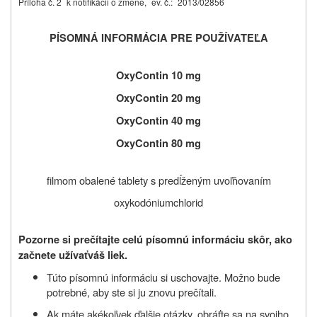
Príloha č. 2
k notifikácii o zmene,
ev. č.:
2013/02856
PÍSOMNÁ INFORMÁCIA PRE POUŽÍVATEĽA
OxyContin 10 mg
OxyContin
20 mg
OxyContin
40 mg
OxyContin
80 mg
filmom obalené tablety s predĺženým uvoľňovaním
oxykodóniumchlorid
Pozorne si prečítajte celú písomnú informáciu skôr, ako
začnete užívať
váš liek.
Túto písomnú informáciu si uschovajte. Možno bude
potrebné, aby ste si ju znovu prečítali.
Ak máte akékoľvek ďalšie otázky, obráťte sa na svojho