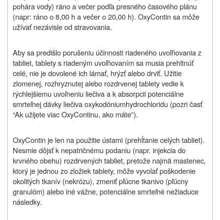
pohára vody) ráno a večer podľa presného časového plánu
(napr: ráno o 8,00 h a večer o 20,00 h). OxyContin sa môže
užívať nezávisle od stravovania.
Aby sa predišlo porušeniu účinnosti riadeného uvoľňovania z
tabliet, tablety s riadeným uvoľňovaním sa musia prehltnúť
celé, nie je dovolené ich lámať, hrýzť alebo drviť. Užitie
zlomenej, rozhryznutej alebo rozdrvenej tablety vedie k
rýchlejšiemu uvoľneniu liečiva a k absorpcii potenciálne
smrteľnej dávky liečiva oxykodóniumhydrochloridu (pozri časť
“Ak užijete viac OxyContinu, ako máte”).
OxyContin je len na použitie ústami (prehĺtanie celých tabliet).
Nesmie dôjsť k nepatričnému podaniu (napr. injekcia do
krvného obehu) rozdrvených tabliet, pretože najmä mastenec,
ktorý je jednou zo zložiek tablety, môže vyvolať poškodenie
okolitých tkanív (nekrózu), zmeniť pľúcne tkanivo (pľúcny
granulóm) alebo iné vážne, potenciálne smrteľné nežiaduce
následky.