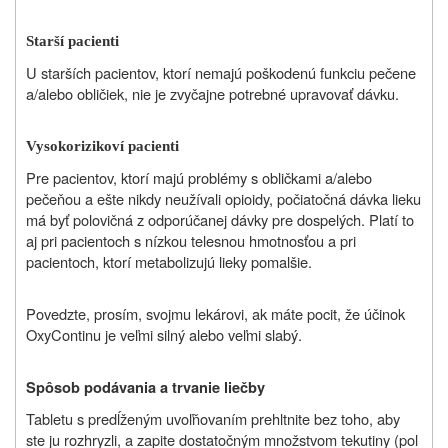
Starší pacienti
U starších pacientov, ktorí nemajú poškodenú funkciu pečene
a/alebo obličiek, nie je zvyčajne potrebné upravovať dávku.
Vysokorizikoví pacienti
Pre pacientov, ktorí majú problémy s obličkami a/alebo
pečeňou a ešte nikdy neužívali opioidy, počiatočná dávka lieku
má byť polovičná z odporúčanej dávky pre dospelých. Platí to
aj pri pacientoch s nízkou telesnou hmotnosťou a pri
pacientoch, ktorí metabolizujú lieky pomalšie.
Povedzte, prosím, svojmu lekárovi, ak máte pocit, že účinok
OxyContinu je veľmi silný alebo veľmi slabý.
Spôsob podávania a trvanie liečby
Tabletu s predĺženým uvoľňovaním prehltnite bez toho, aby
ste ju rozhryzli, a zapite dostatočným množstvom tekutiny (pol