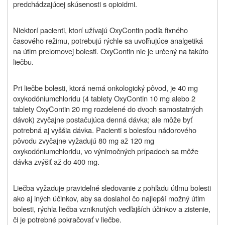
predchádzajúcej skúsenosti s opioidmi.
Niektorí pacienti, ktorí užívajú OxyContin podľa fixného
časového režimu, potrebujú rýchle sa uvoľňujúce analgetiká
na útlm prelomovej bolesti. OxyContin nie je určený na takúto
liečbu.
Pri liečbe bolesti, ktorá nemá onkologický pôvod, je 40 mg
oxykodóniumchloridu (4 tablety OxyContin 10 mg alebo 2
tablety OxyContin 20 mg rozdelené do dvoch samostatných
dávok) zvyčajne postačujúca denná dávka; ale môže byť
potrebná aj vyššia dávka. Pacienti s bolesťou nádorového
pôvodu zvyčajne vyžadujú 80 mg až 120 mg
oxykodóniumchloridu, vo výnimočných prípadoch sa môže
dávka zvýšiť až do 400 mg.
Liečba vyžaduje pravidelné sledovanie z pohľadu útlmu bolesti
ako aj iných účinkov, aby sa dosiahol čo najlepší možný útlm
bolesti, rýchla liečba vzniknutých vedľajších účinkov a zistenie,
či je potrebné pokračovať v liečbe.