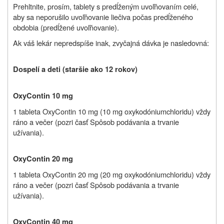
Prehltnite, prosím, tablety s predĺženým uvoľňovaním celé,
aby sa neporušilo uvoľňovanie liečiva počas predĺženého
obdobia (predĺžené uvoľňovanie).
Ak váš lekár nepredspíše inak, zvyčajná dávka je nasledovná:
Dospelí a deti (staršie ako 12 rokov)
OxyContin 10 mg
1 tableta
OxyContin 10 mg (10 mg
oxykodóniumchloridu
) vždy
ráno a večer (pozri časť Spôsob podávania a trvanie
užívania).
OxyContin 20 mg
1 tableta
OxyContin 20 mg (20 mg
oxykodóniumchloridu
) vždy
ráno a večer (pozri časť Spôsob podávania a trvanie
užívania).
OxyContin 40 mg