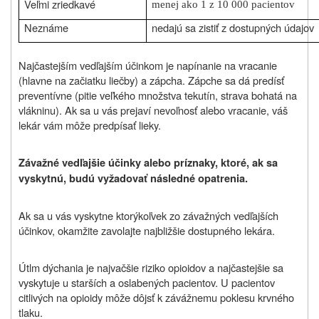
Veľmi zriedkavé
menej ako 1 z 10 000 pacientov
Neznáme
nedajú sa zistiť z dostupných údajov
Najčastejším vedľajším účinkom je napínanie na vracanie
(hlavne na začiatku liečby) a zápcha. Zápche sa dá predísť
preventívne (pitie veľkého množstva tekutín, strava bohatá na
vlákninu). Ak sa u vás prejaví nevoľnosť alebo vracanie, váš
lekár vám môže predpísať lieky.
Závažné vedľajšie účinky alebo príznaky, ktoré, ak sa
vyskytnú, budú vyžadovať následné opatrenia.
Ak sa u vás vyskytne ktorýkoľvek zo závažných vedľajších
účinkov, okamžite zavolajte najbližšie dostupného lekára.
Útlm dýchania je najvačšie riziko opioidov a najčastejšie sa
vyskytuje u starších a oslabených pacientov. U pacientov
citlivých na opioidy môže dôjsť k závážnemu poklesu krvného
tlaku.