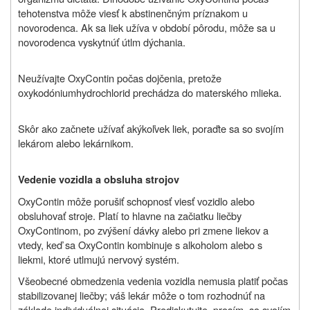
tehotenstva môže viesť k abstinenčným príznakom u
novorodenca. Ak sa liek užíva v období pôrodu, môže sa u
novorodenca vyskytnúť útlm dýchania.
Neužívajte OxyContin počas dojčenia, pretože
oxykodóniumhydrochlorid prechádza do materského mlieka.
Skôr ako začnete užívať akýkoľvek liek, poraďte sa so svojím
lekárom alebo lekárnikom.
Vedenie vozidla a obsluha strojov
OxyContin môže porušiť schopnosť viesť vozidlo alebo
obsluhovať stroje. Platí to hlavne na začiatku liečby
OxyContinom, po zvýšení dávky alebo pri zmene liekov a
vtedy, keď sa OxyContin kombinuje s alkoholom alebo s
liekmi, ktoré utlmujú nervový systém.
Všeobecné obmedzenia vedenia vozidla nemusia platiť počas
stabilizovanej liečby; váš lekár môže o tom rozhodnúť na
základe individuálnej situácie. Prediskutujte, prosím, so svojím