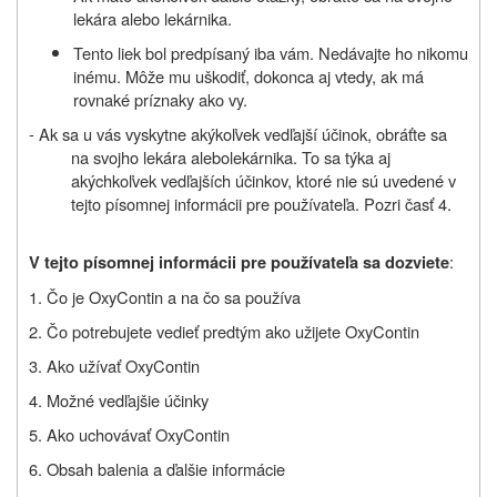
lekára alebo lekárnika.
Tento liek bol predpísaný iba vám. Nedávajte ho nikomu
inému. Môže mu uškodiť, dokonca aj vtedy, ak má
rovnaké príznaky ako vy.
- Ak sa u vás vyskytne akýkoľvek vedľajší účinok, obráťte sa
na svojho lekára
alebo
lekárnika. To sa týka aj
akýchkoľvek vedľajších účinkov, ktoré nie sú uvedené v
tejto písomnej informácii pre používateľa.
Pozri časť 4.
:
V tejto písomnej informácii pre používateľa sa dozviete
1. Čo je OxyContin a na čo sa používa
2. Čo potrebujete vedieť predtým ako užijete OxyContin
3. Ako užívať OxyContin
4. Možné vedľajšie účinky
5. Ako uchovávať OxyContin
6.
Obsah balenia a ď
alšie informácie