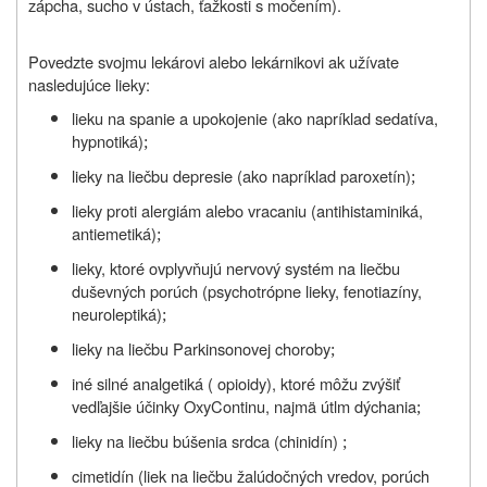
zápcha, sucho v ústach, ťažkosti s močením).
Povedzte svojmu lekárovi alebo lekárnikovi ak užívate
nasledujúce lieky:
lieku na spanie a upokojenie (ako napríklad sedatíva,
hypnotiká)
;
lieky na liečbu depresie (ako napríklad paroxetín)
;
lieky proti alergiám alebo vracaniu (antihistaminiká,
antiemetiká)
;
lieky, ktoré ovplyvňujú nervový systém na liečbu
duševných porúch (psychotrópne lieky, fenotiazíny,
neuroleptiká)
;
lieky na liečbu Parkinsonovej choroby
;
iné silné analgetiká ( opioidy), ktoré môžu zvýšiť
vedľajšie účinky OxyContinu, najmä útlm dýchania
;
lieky na liečbu búšenia srdca (chinidín)
;
cimetidín (liek na liečbu žalúdočných vredov, porúch