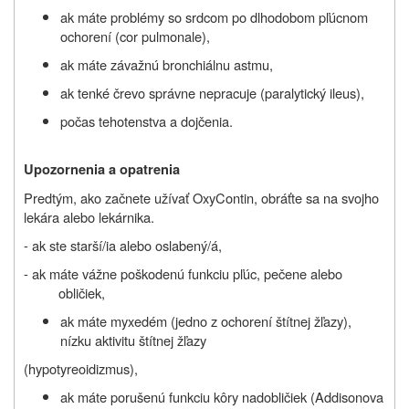
ak
máte problémy so srdcom po dlhodobom pľúcnom
ochorení (cor pulmonale),
ak
máte
závažnú
bronchiálnu astmu,
ak
tenké črevo správne nepracuje (paralytický ileus),
počas tehotenstva a dojčenia.
Upozornenia a opatrenia
Predtým, ako začnete užívať
OxyContin
, obráťte sa na svojho
lekára alebo lekárnika.
- ak ste starší/ia alebo oslabený/á,
- ak máte vážne poškodenú funkciu pľúc, pečene alebo
obličiek,
ak máte myxedém (jedno z ochorení štítnej žľazy),
nízku aktivitu štítnej žľazy
(hypotyreoidizmus),
ak máte porušenú funkciu kôry nadobličiek (Addisonova