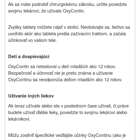
Ak sa máte podrobiť chirurgickému zákroku, určite povedzte
svojmu lekárovi, že užívate OxyContin.
Zvyšky tablety môžete nájsť v stolici. Neobávajte sa, liečivo sa
uvoľnilo skôr ako tableta prešla zažívacím traktom, a začala
účinkovať vo vašom tele.
Deti a dospievajúci
OxyContin sa netestoval u detí mladších ako 12 rokov.
Bezpečnosť a účinnosť nie je preto známa a užívanie
OxyContinu sa neodporúča deťom mladším ako 12 rokov.
Užívanie iných liekov
Ak teraz
užívate
alebo ste v poslednom čase
užívali
, či práve
budete užívať ďalšie lieky, povedzte to svojmu lekárovi alebo
lekárnikovi.
Môžu zosilniť špecifické vedľajšie účinky OxyContinu (ako je