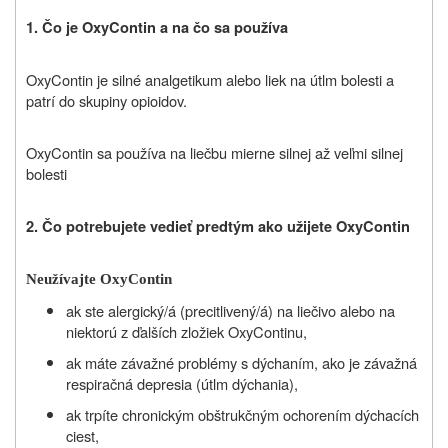
1.
Čo je OxyContin a na čo sa používa
OxyContin je silné analgetikum alebo liek na útlm bolesti a
patrí do skupiny opioidov.
OxyContin sa používa na liečbu mierne silnej až veľmi silnej
bolesti
2.
Čo potrebujete vedieť predtým ako užijete OxyContin
Neužívajte OxyContin
ak ste alergický/á (precitlivený/á) na liečivo alebo na
niektorú z ďalších zložiek OxyContinu,
ak máte závažné problémy s dýchaním, ako je závažná
respiračná depresia (útlm dýchania),
ak
trpíte
chronickým obštrukčným ochorením dýchacích
ciest,