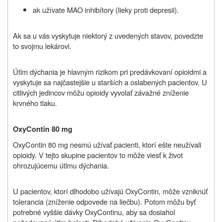
ak užívate MAO inhibítory
(lieky proti depresii)
.
Ak sa u vás vyskytuje niektorý z uvedených stavov, povedzte
to svojmu lekárovi.
Útlm dýchania je hlavným rizikom pri predávkovaní opioidmi a
vyskytuje sa najčastejšie u starších a oslabených pacientov. U
citlivých jedincov môžu opioidy vyvolať závažné zníženie
krvného tlaku.
OxyContin 80 mg
OxyContin 80 mg nesmú užívať pacienti, ktorí ešte neužívali
opioidy. V tejto skupine pacientov to môže viesť k život
ohrozujúcemu útlmu dýchania.
U pacientov, ktorí dlhodobo užívajú OxyContin, môže vzniknúť
tolerancia (zníženie odpovede na liečbu). Potom môžu byť
potrebné vyššie dávky OxyContinu, aby sa dosiahol