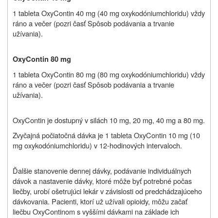
1 tableta
OxyContin 40 mg (40 mg
oxykodóniumchloridu
) vždy
ráno a večer (pozri časť Spôsob podávania a trvanie
užívania).
OxyContin 80 mg
1 tableta
OxyContin 80 mg (80 mg
oxykodóniumchloridu
) vždy
ráno a večer (pozri časť Spôsob podávania a trvanie
užívania).
OxyContin je dostupný v silách 10 mg, 20 mg, 40 mg a 80 mg.
Zvyčajná počiatočná dávka je 1 tableta OxyContin 10 mg (10
mg oxykodóniumchloridu) v 12-hodinových intervaloch.
Ďalšie stanovenie dennej dávky, podávanie individuálnych
dávok a nastavenie dávky, ktoré môže byť potrebné počas
liečby, urobí ošetrujúci lekár v závislosti od predchádzajúceho
dávkovania. Pacienti, ktorí už užívali opioidy, môžu začať
liečbu OxyContinom s vyššími dávkami na základe ich