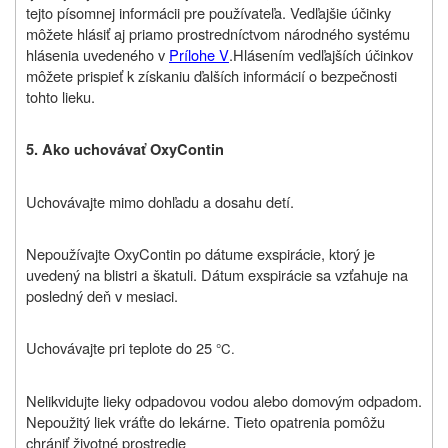
tejto písomnej informácii pre používateľa. Vedľajšie účinky
môžete hlásiť aj priamo prostredníctvom národného systému
hlásenia uvedeného v
Prílohe V
.
Hlásením vedľajších účinkov
môžete prispieť k získaniu ďalších informácií o bezpečnosti
tohto lieku
.
5.
Ako uchovávať OxyContin
Uchovávajte mimo dohľadu a dosahu detí.
Nepoužívajte OxyContin po dátume exspirácie, ktorý je
uvedený na blistri a škatuli. Dátum exspirácie sa vzťahuje na
posledný deň v mesiaci.
Uchovávajte pri teplote do 25
°C.
Nelikvidujte lieky odpadovou vodou alebo domovým odpadom.
Nepoužitý liek vráťte do lekárne.
Tieto opatrenia pomôžu
chrániť životné prostredie