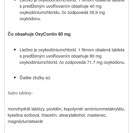
s predĺženým uvoľňovaním obsahuje 40 mg
oxykodóniumchloridu, čo zodpovedá 35,9 mg
oxykódonu.
Čo obsahuje OxyContin 80 mg
Liečivo je oxykodóniumchlorid. 1 filmom obalená tableta
s predĺženým uvoľňovaním obsahuje 80 mg
oxykodóniumchlorid, čo zodpovedá 71,7 mg oxykódonu.
Ďalšie zložky sú:
Jadro tablety:
monohydrát laktózy, povidón, kopolymér amóniummetakrylátu,
kyselina sorbová, triacetín, stearylalkohol, mastenec,
magnéziumstearát