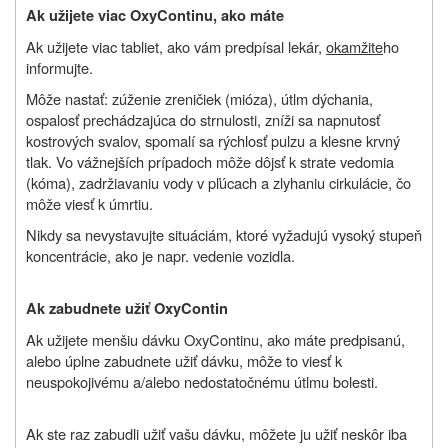
Ak užijete viac OxyContinu, ako máte
Ak užijete viac tabliet, ako vám predpísal lekár,
okamžite
ho
informujte.
Môže nastať: zúženie zreničiek (mióza), útlm dýchania,
ospalosť prechádzajúca do strnulosti, zníži sa napnutosť
kostrových svalov, spomalí sa rýchlosť pulzu a klesne krvný
tlak. Vo vážnejších prípadoch môže dôjsť k strate vedomia
(kóma), zadržiavaniu vody v pľúcach a zlyhaniu cirkulácie, čo
môže viesť k úmrtiu.
Nikdy sa nevystavujte situáciám, ktoré vyžadujú vysoký stupeň
koncentrácie, ako je napr. vedenie vozidla.
Ak zabudnete užiť OxyContin
Ak užijete menšiu dávku OxyContinu, ako máte predpisanú,
alebo úplne zabudnete užiť dávku, môže to viesť k
neuspokojivému a/alebo nedostatočnému útlmu bolesti.
Ak ste raz zabudli užiť vašu dávku, môžete ju užiť neskôr iba