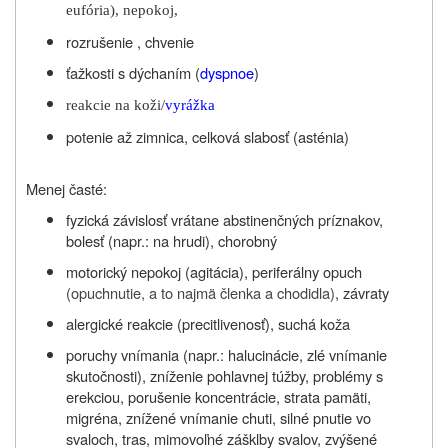
eufória), nepokoj,
rozrušenie , chvenie
ťažkosti s dýchaním (
dyspnoe
)
reakcie na koži/
vyrážka
potenie až zimnica, celková slabosť (asténia)
Menej časté:
fyzická závislosť vrátane abstinenčných príznakov,
bolesť (napr.: na hrudi), chorobný
motorický nepokoj (agitácia), periferálny opuch
(opuchnutie, a to najmä členka a chodidla)
, závraty
alergické reakcie (precitlivenosť), suchá koža
poruchy vnímania (napr.: halucinácie, zlé vnímanie
skutočnosti), zníženie pohlavnej túžby, problémy s
erekciou, porušenie koncentrácie, strata pamäti,
migréna, znížené vnímanie chuti, silné pnutie vo
svaloch, tras, mimovoľné zášklby svalov, zvýšené