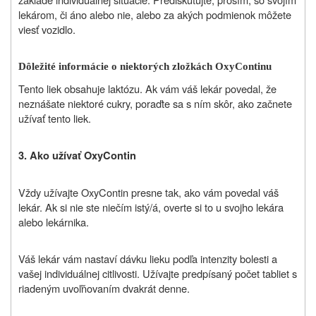
lekárom, či áno alebo nie, alebo za akých podmienok môžete
viesť vozidlo.
Dôležité informácie o niektorých zložkách OxyContinu
Tento liek obsahuje laktózu. Ak vám váš lekár povedal, že
neznášate niektoré cukry, poraďte sa s ním skôr, ako začnete
užívať tento liek.
3. Ako užívať OxyContin
Vždy užívajte OxyContin presne tak, ako vám povedal váš
lekár. Ak si nie ste niečím istý/á, overte si to u svojho lekára
alebo lekárnika.
Váš lekár vám nastaví dávku lieku podľa intenzity bolesti a
vašej individuálnej citlivosti. Užívajte predpísaný počet tabliet s
riadeným uvoľňovaním dvakrát denne.