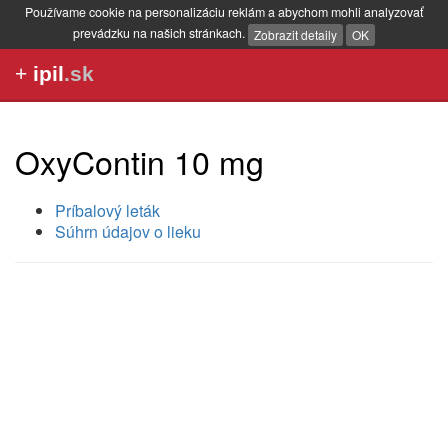
Používame cookie na personalizáciu reklám a abychom mohli analyzovať
prevádzku na našich stránkach.
Zobrazit detaily
OK
+
ipil
.sk
OxyContin 10 mg
Príbalový leták
Súhrn údajov o lieku