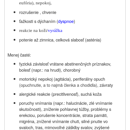
eufória), nepokoj,
rozrušenie , chvenie
ťažkosti s dýchaním (
dyspnoe
)
reakcie na koži/
vyrážka
potenie až zimnica, celková slabosť (asténia)
Menej časté:
fyzická závislosť vrátane abstinenčných príznakov,
bolesť (napr.: na hrudi), chorobný
motorický nepokoj (agitácia), periferálny opuch
(opuchnutie, a to najmä členka a chodidla)
, závraty
alergické reakcie (precitlivenosť), suchá koža
poruchy vnímania (napr.: halucinácie, zlé vnímanie
skutočnosti), zníženie pohlavnej túžby, problémy s
erekciou, porušenie koncentrácie, strata pamäti,
migréna, znížené vnímanie chuti, silné pnutie vo
svaloch, tras, mimovoľné zášklby svalov, zvýšené