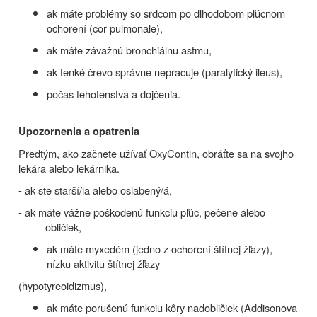
ak
máte problémy so srdcom po dlhodobom pľúcnom
ochorení (cor pulmonale),
ak
máte
závažnú
bronchiálnu astmu,
ak
tenké črevo správne nepracuje (paralytický ileus),
počas tehotenstva a dojčenia.
Upozornenia a opatrenia
Predtým, ako začnete užívať
OxyContin
, obráťte sa na svojho
lekára alebo lekárnika.
- ak ste starší/ia alebo oslabený/á,
- ak máte vážne poškodenú funkciu pľúc, pečene alebo
obličiek,
ak máte myxedém (jedno z ochorení štítnej žľazy),
nízku aktivitu štítnej žľazy
(hypotyreoidizmus),
ak máte porušenú funkciu kôry nadobličiek (Addisonova