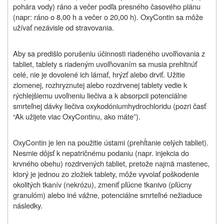
pohára vody) ráno a večer podľa presného časového plánu
(napr: ráno o 8,00 h a večer o 20,00 h). OxyContin sa môže
užívať nezávisle od stravovania.
Aby sa predišlo porušeniu účinnosti riadeného uvoľňovania z
tabliet, tablety s riadeným uvoľňovaním sa musia prehltnúť
celé, nie je dovolené ich lámať, hrýzť alebo drviť. Užitie
zlomenej, rozhryznutej alebo rozdrvenej tablety vedie k
rýchlejšiemu uvoľneniu liečiva a k absorpcii potenciálne
smrteľnej dávky liečiva oxykodóniumhydrochloridu (pozri časť
“Ak užijete viac OxyContinu, ako máte”).
OxyContin je len na použitie ústami (prehĺtanie celých tabliet).
Nesmie dôjsť k nepatričnému podaniu (napr. injekcia do
krvného obehu) rozdrvených tabliet, pretože najmä mastenec,
ktorý je jednou zo zložiek tablety, môže vyvolať poškodenie
okolitých tkanív (nekrózu), zmeniť pľúcne tkanivo (pľúcny
granulóm) alebo iné vážne, potenciálne smrteľné nežiaduce
následky.