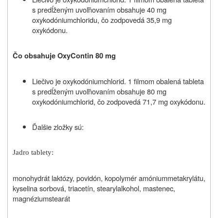
s predĺženým uvoľňovaním obsahuje 40 mg
oxykodóniumchloridu, čo zodpovedá 35,9 mg
oxykódonu.
Čo obsahuje OxyContin 80 mg
Liečivo je oxykodóniumchlorid. 1 filmom obalená tableta
s predĺženým uvoľňovaním obsahuje 80 mg
oxykodóniumchlorid, čo zodpovedá 71,7 mg oxykódonu.
Ďalšie zložky sú:
Jadro tablety:
monohydrát laktózy, povidón, kopolymér amóniummetakrylátu,
kyselina sorbová, triacetín, stearylalkohol, mastenec,
magnéziumstearát