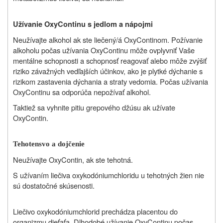
Užívanie OxyContinu s jedlom a nápojmi
Neužívajte alkohol ak ste liečený/á OxyContinom. Požívanie
alkoholu počas užívania OxyContinu môže ovplyvniť Vaše
mentálne schopnosti a schopnosť reagovať alebo môže zvýšiť
riziko závažných vedľajších účinkov, ako je plytké dýchanie s
rizikom zastavenia dýchania a straty vedomia. Počas užívania
OxyContinu sa odporúča nepožívať alkohol.
Taktiež sa vyhnite pitiu grepového džúsu ak užívate
OxyContin.
Tehotensvo a dojčenie
Neužívajte OxyContin, ak ste tehotná.
S užívaním liečiva oxykodóniumchloridu u tehotných žien nie
sú dostatočné skúsenosti.
Liečivo oxykodóniumchlorid prechádza placentou do
organizmu dieťaťa. Dlhodobé užívanie OxyContinu počas