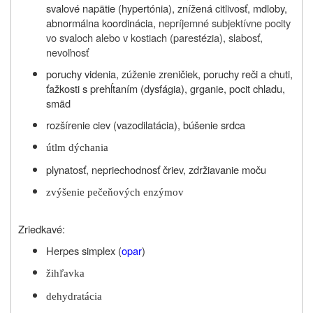
svalové napätie (hypertónia), znížená citlivosť, mdloby,
abnormálna koordinácia,
nepríjemné subjektívne pocity
vo svaloch alebo v kostiach (parestézia), slabosť,
nevoľnosť
poruchy videnia, zúženie zreničiek, poruchy reči a chuti,
ťažkosti s prehĺtaním (dysfágia), grganie, pocit chladu,
smäd
rozšírenie ciev (vazodilatácia), búšenie srdca
útlm dýchania
plynatosť, nepriechodnosť čriev, zdržiavanie moču
zvýšenie pečeňových enzýmov
Zriedkavé:
Herpes simplex (
opar
)
žihľavka
dehydratácia