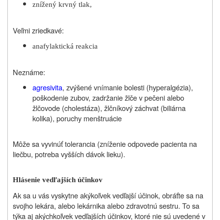
znížený krvný tlak,
Veľmi zriedkavé:
anafylaktická reakcia
Neznáme:
agresivita
, zvýšené vnímanie bolesti (hyperalgézia),
poškodenie zubov, zadržanie žlče v pečeni alebo
žlčovode (cholestáza), žlčníkový záchvat (biliárna
kolika), poruchy menštruácie
Môže sa vyvinúť tolerancia (zníženie odpovede pacienta na
liečbu, potreba vyšších dávok lieku).
Hlásenie vedľajších účinkov
Ak sa u vás vyskytne akýkoľvek vedľajší účinok, obráťte sa na
svojho lekára, alebo lekárnika alebo zdravotnú sestru. To sa
týka aj akýchkoľvek vedľajších účinkov, ktoré nie sú uvedené v