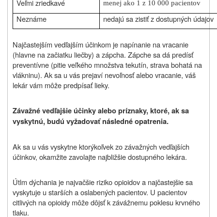
Veľmi zriedkavé
menej ako 1 z 10 000 pacientov
Neznáme
nedajú sa zistiť z dostupných údajov
Najčastejším vedľajším účinkom je napínanie na vracanie
(hlavne na začiatku liečby) a zápcha. Zápche sa dá predísť
preventívne (pitie veľkého množstva tekutín, strava bohatá na
vlákninu). Ak sa u vás prejaví nevoľnosť alebo vracanie, váš
lekár vám môže predpísať lieky.
Závažné vedľajšie účinky alebo príznaky, ktoré, ak sa
vyskytnú, budú vyžadovať následné opatrenia.
Ak sa u vás vyskytne ktorýkoľvek zo závažných vedľajších
účinkov, okamžite zavolajte najbližšie dostupného lekára.
Útlm dýchania je najvačšie riziko opioidov a najčastejšie sa
vyskytuje u starších a oslabených pacientov. U pacientov
citlivých na opioidy môže dôjsť k závážnemu poklesu krvného
tlaku.