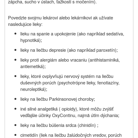
zápcha, sucho v ústach, ťažkosti s močením).
Povedzte svojmu lekárovi alebo lekárnikovi ak užívate
nasledujúce lieky:
lieku na spanie a upokojenie (ako napríklad sedatíva,
hypnotiká)
;
lieky na liečbu depresie (ako napríklad paroxetín)
;
lieky proti alergiám alebo vracaniu (antihistaminiká,
antiemetiká)
;
lieky, ktoré ovplyvňujú nervový systém na liečbu
duševných porúch (psychotrópne lieky, fenotiazíny,
neuroleptiká)
;
lieky na liečbu Parkinsonovej choroby
;
iné silné analgetiká ( opioidy), ktoré môžu zvýšiť
vedľajšie účinky OxyContinu, najmä útlm dýchania
;
lieky na liečbu búšenia srdca (chinidín)
;
cimetidín (liek na liečbu žalúdočných vredov, porúch