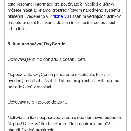
tejto písomnej informácii pre používateľa. Vedľajšie účinky
môžete hlásiť aj priamo prostredníctvom národného systému
hlásenia uvedeného v
Prílohe V
.
Hlásením vedľajších účinkov
môžete prispieť k získaniu ďalších informácií o bezpečnosti
tohto lieku
.
5.
Ako uchovávať OxyContin
Uchovávajte mimo dohľadu a dosahu detí.
Nepoužívajte OxyContin po dátume exspirácie, ktorý je
uvedený na blistri a škatuli. Dátum exspirácie sa vzťahuje na
posledný deň v mesiaci.
Uchovávajte pri teplote do 25
°C.
Nelikvidujte lieky odpadovou vodou alebo domovým odpadom.
Nepoužitý liek vráťte do lekárne.
Tieto opatrenia pomôžu
chrániť životné prostredie