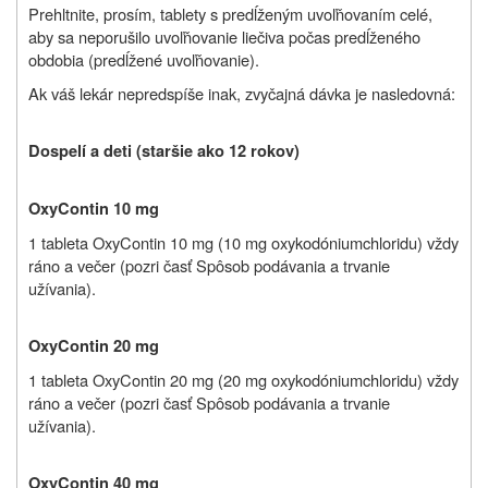
Prehltnite, prosím, tablety s predĺženým uvoľňovaním celé,
aby sa neporušilo uvoľňovanie liečiva počas predĺženého
obdobia (predĺžené uvoľňovanie).
Ak váš lekár nepredspíše inak, zvyčajná dávka je nasledovná:
Dospelí a deti (staršie ako 12 rokov)
OxyContin 10 mg
1 tableta
OxyContin 10 mg (10 mg
oxykodóniumchloridu
) vždy
ráno a večer (pozri časť Spôsob podávania a trvanie
užívania).
OxyContin 20 mg
1 tableta
OxyContin 20 mg (20 mg
oxykodóniumchloridu
) vždy
ráno a večer (pozri časť Spôsob podávania a trvanie
užívania).
OxyContin 40 mg