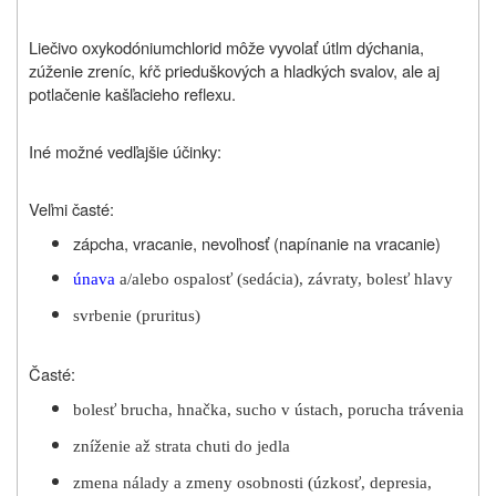
Liečivo oxykodóniumchlorid môže vyvolať útlm dýchania,
zúženie zreníc, kŕč prieduškových a hladkých svalov, ale aj
potlačenie kašľacieho reflexu.
Iné možné vedľajšie účinky:
Veľmi časté:
zápcha, vracanie, nevoľnosť (napínanie na vracanie)
únava
a/alebo ospalosť (sedácia), závraty, bolesť hlavy
svrbenie (pruritus)
Časté:
bolesť brucha, hnačka, sucho v ústach, porucha trávenia
zníženie až strata chuti do jedla
zmena nálady a zmeny osobnosti (úzkosť, depresia,