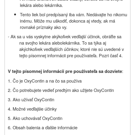
lekára alebo lekárnika.
Tento liek bol predpísaný iba vám. Nedávajte ho nikomu
inému. Môže mu uškodiť, dokonca aj vtedy, ak má
rovnaké príznaky ako vy.
- Ak sa u vás vyskytne akýkoľvek vedľajší účinok, obráťte sa
na svojho lekára
alebo
lekárnika. To sa týka aj
akýchkoľvek vedľajších účinkov, ktoré nie sú uvedené v
tejto písomnej informácii pre používateľa.
Pozri časť 4.
:
V tejto písomnej informácii pre používateľa sa dozviete
1. Čo je OxyContin a na čo sa používa
2. Čo potrebujete vedieť predtým ako užijete OxyContin
3. Ako užívať OxyContin
4. Možné vedľajšie účinky
5. Ako uchovávať OxyContin
6.
Obsah balenia a ď
alšie informácie