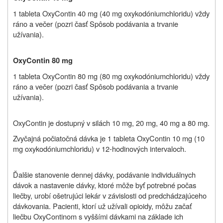
1 tableta
OxyContin 40 mg (40 mg
oxykodóniumchloridu
) vždy
ráno a večer (pozri časť Spôsob podávania a trvanie
užívania).
OxyContin 80 mg
1 tableta
OxyContin 80 mg (80 mg
oxykodóniumchloridu
) vždy
ráno a večer (pozri časť Spôsob podávania a trvanie
užívania).
OxyContin je dostupný v silách 10 mg, 20 mg, 40 mg a 80 mg.
Zvyčajná počiatočná dávka je 1 tableta OxyContin 10 mg (10
mg oxykodóniumchloridu) v 12-hodinových intervaloch.
Ďalšie stanovenie dennej dávky, podávanie individuálnych
dávok a nastavenie dávky, ktoré môže byť potrebné počas
liečby, urobí ošetrujúci lekár v závislosti od predchádzajúceho
dávkovania. Pacienti, ktorí už užívali opioidy, môžu začať
liečbu OxyContinom s vyššími dávkami na základe ich