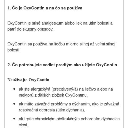
1.
Čo je OxyContin a na čo sa používa
OxyContin je silné analgetikum alebo liek na útlm bolesti a
patrí do skupiny opioidov.
OxyContin sa používa na liečbu mierne silnej až veľmi silnej
bolesti
2.
Čo potrebujete vedieť predtým ako užijete OxyContin
Neužívajte OxyContin
ak ste alergický/á (precitlivený/á) na liečivo alebo na
niektorú z ďalších zložiek OxyContinu,
ak máte závažné problémy s dýchaním, ako je závažná
respiračná depresia (útlm dýchania),
ak
trpíte
chronickým obštrukčným ochorením dýchacích
ciest,