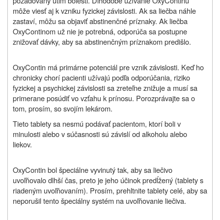
požadovaný útlm bolesti. Dlhodobé užívanie OxyContinu
môže viesť aj k vzniku fyzickej závislosti. Ak sa liečba náhle
zastaví, môžu sa objaviť abstinenčné príznaky. Ak liečba
OxyContinom už nie je potrebná, odporúča sa postupne
znižovať dávky, aby sa abstinenčným príznakom predišlo.
OxyContin má primárne potenciál pre vznik závislosti. Keď ho
chronicky chorí pacienti užívajú podľa odporúčania, riziko
fyzickej a psychickej závislosti sa zreteľne znižuje a musí sa
primerane posúdiť vo vzťahu k prínosu. Porozprávajte sa o
tom, prosím, so svojím lekárom.
Tieto tablety sa nesmú podávať pacientom, ktorí boli v
minulosti alebo v súčasnosti sú závislí od alkoholu alebo
liekov.
OxyContin bol špeciálne vyvinutý tak, aby sa liečivo
uvoľňovalo dlhší čas, preto je jeho účinok predĺžený (tablety s
riadeným uvoľňovaním). Prosím, prehltnite tablety celé, aby sa
neporušil tento špeciálny systém na uvoľňovanie liečiva.