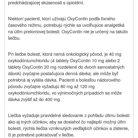
predchádzajúcej skúsenosti s opioidmi.
Niektorí pacienti, ktorí užívajú OxyContin podľa fixného
časového režimu, potrebujú rýchle sa uvoľňujúce analgetiká
na útlm prelomovej bolesti. OxyContin nie je určený na takúto
liečbu.
Pri liečbe bolesti, ktorá nemá onkologický pôvod, je 40 mg
oxykodóniumchloridu (4 tablety OxyContin 10 mg alebo 2
tablety OxyContin 20 mg rozdelené do dvoch samostatných
dávok) zvyčajne postačujúca denná dávka; ale môže byť
potrebná aj vyššia dávka. Pacienti s bolesťou nádorového
pôvodu zvyčajne vyžadujú 80 mg až 120 mg
oxykodóniumchloridu, vo výnimočných prípadoch sa môže
dávka zvýšiť až do 400 mg.
Liečba vyžaduje pravidelné sledovanie z pohľadu útlmu bolesti
ako aj iných účinkov, aby sa dosiahol čo najlepší možný útlm
bolesti, rýchla liečba vzniknutých vedľajších účinkov a zistenie,
či je potrebné pokračovať v liečbe.