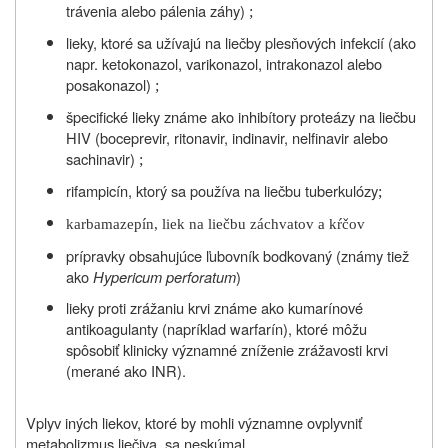
trávenia alebo pálenia záhy)
;
lieky, ktoré sa užívajú na liečby plesňových infekcií (ako
napr. ketokonazol, varikonazol, intrakonazol alebo
posakonazol)
;
špecifické lieky známe ako inhibítory proteázy na liečbu
HIV (boceprevir, ritonavir, indinavir, nelfinavir alebo
sachinavir)
;
rifampicín, ktorý sa používa na liečbu tuberkulózy
;
karbamazepín, liek na liečbu záchvatov a kŕčov
prípravky obsahujúce
ľubovník bodkovaný (známy tiež
ako
Hypericum perforatum
)
lieky proti zrážaniu krvi známe ako kumarínové
antikoagulanty (napríklad warfarín), ktoré môžu
spôsobiť klinicky významné zníženie zrážavosti krvi
(merané ako INR).
Vplyv iných liekov, ktoré by mohli významne ovplyvniť
metabolizmus liečiva, sa neskúmal.