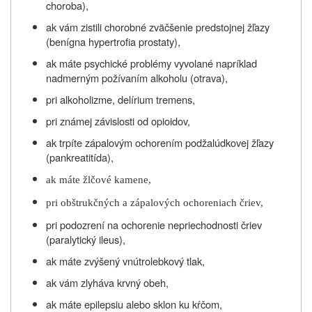
choroba),
ak vám zistili chorobné
zväčšenie predstojnej žľazy
(benígna hypertrofia prostaty),
ak máte psychické problémy vyvolané napríklad
nadmerným požívaním alkoholu (otrava),
pri alkoholizme, delírium tremens,
pri známej závislosti od opioidov,
ak trpíte zápalovým ochorením podžalúdkovej žľazy
(pankreatitída),
ak máte žlčové kamene,
pri obštrukčných a zápalových ochoreniach čriev,
pri podozrení na
ochorenie nepriechodnosti
čriev
(paralytický ileus),
ak máte zvýšený vnútrolebkový tlak,
ak vám zlyháva krvný obeh,
ak máte epilepsiu alebo sklon ku kŕčom,