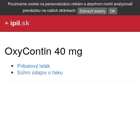
Používame cookie na personalizáciu reklám a abychom mohli analyzovať
prevádzku na našich stránkach.
Zobrazit detaily
OK
+
ipil
.sk
OxyContin 40 mg
Príbalový leták
Súhrn údajov o lieku