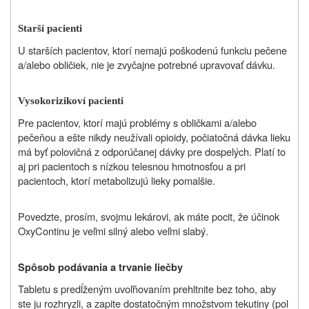
Starší pacienti
U starších pacientov, ktorí nemajú poškodenú funkciu pečene
a/alebo obličiek, nie je zvyčajne potrebné upravovať dávku.
Vysokorizikoví pacienti
Pre pacientov, ktorí majú problémy s obličkami a/alebo
pečeňou a ešte nikdy neužívali opioidy, počiatočná dávka lieku
má byť polovičná z odporúčanej dávky pre dospelých. Platí to
aj pri pacientoch s nízkou telesnou hmotnosťou a pri
pacientoch, ktorí metabolizujú lieky pomalšie.
Povedzte, prosím, svojmu lekárovi, ak máte pocit, že účinok
OxyContinu je veľmi silný alebo veľmi slabý.
Spôsob podávania a trvanie liečby
Tabletu s predĺženým uvoľňovaním prehltnite bez toho, aby
ste ju rozhryzli, a zapite dostatočným množstvom tekutiny (pol