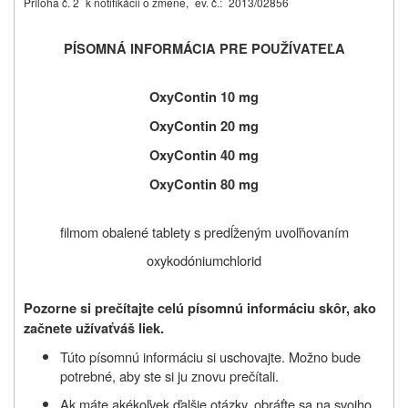
Príloha č. 2
k notifikácii o zmene,
ev. č.:
2013/02856
PÍSOMNÁ INFORMÁCIA PRE POUŽÍVATEĽA
OxyContin 10 mg
OxyContin
20 mg
OxyContin
40 mg
OxyContin
80 mg
filmom obalené tablety s predĺženým uvoľňovaním
oxykodóniumchlorid
Pozorne si prečítajte celú písomnú informáciu skôr, ako
začnete užívať
váš liek.
Túto písomnú informáciu si uschovajte. Možno bude
potrebné, aby ste si ju znovu prečítali.
Ak máte akékoľvek ďalšie otázky, obráťte sa na svojho