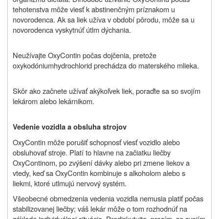
tehotenstva môže viesť k abstinenčným príznakom u
novorodenca. Ak sa liek užíva v období pôrodu, môže sa u
novorodenca vyskytnúť útlm dýchania.
Neužívajte OxyContin počas dojčenia, pretože
oxykodóniumhydrochlorid prechádza do materského mlieka.
Skôr ako začnete užívať akýkoľvek liek, poraďte sa so svojím
lekárom alebo lekárnikom.
Vedenie vozidla a obsluha strojov
OxyContin môže porušiť schopnosť viesť vozidlo alebo
obsluhovať stroje. Platí to hlavne na začiatku liečby
OxyContinom, po zvýšení dávky alebo pri zmene liekov a
vtedy, keď sa OxyContin kombinuje s alkoholom alebo s
liekmi, ktoré utlmujú nervový systém.
Všeobecné obmedzenia vedenia vozidla nemusia platiť počas
stabilizovanej liečby; váš lekár môže o tom rozhodnúť na
základe individuálnej situácie. Prediskutujte, prosím, so svojím