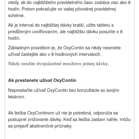
vtedy, ak do najbližšieho pravidelného času zostáva viac ako 8
hodín. Potom pokračujte vo vašej pôvodnej pravidelnej
schéme.
Ak je interval do najbližšej dávky kratší, užite tabletu s
predĺženým uvoľňovaním, ale najbližšiu dávku posuňte o 8
hodín.
Základným pravidlom je, že OxyContin sa nikdy nesmiete
užívať častejšie ako v 8-hodinových intervaloch.
Nikdy neužite dvojnásobné množstvo jednej dávky.
Ak prestanete užívať OxyContin
Neprestaňte užívať OxyContin bez konzultácie so svojím
lekárom.
Ak liečba OxyContinom už nie je potrebná, odporúča sa
postupné znižovanie dávky. Keď sa liečba zastaví náhle, môžu
sa prejaviť abstinenčné príznaky.