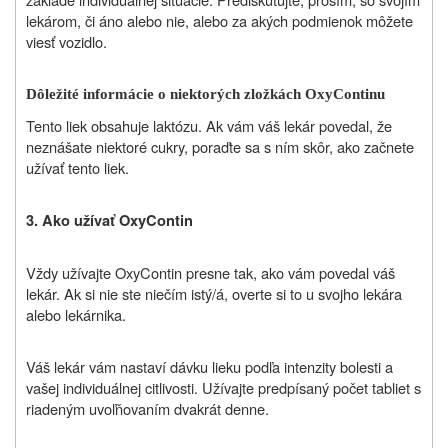
lekárom, či áno alebo nie, alebo za akých podmienok môžete
viesť vozidlo.
Dôležité informácie o niektorých zložkách OxyContinu
Tento liek obsahuje laktózu. Ak vám váš lekár povedal, že
neznášate niektoré cukry, poraďte sa s ním skôr, ako začnete
užívať tento liek.
3. Ako užívať OxyContin
Vždy užívajte OxyContin presne tak, ako vám povedal váš
lekár. Ak si nie ste niečím istý/á, overte si to u svojho lekára
alebo lekárnika.
Váš lekár vám nastaví dávku lieku podľa intenzity bolesti a
vašej individuálnej citlivosti. Užívajte predpísaný počet tabliet s
riadeným uvoľňovaním dvakrát denne.