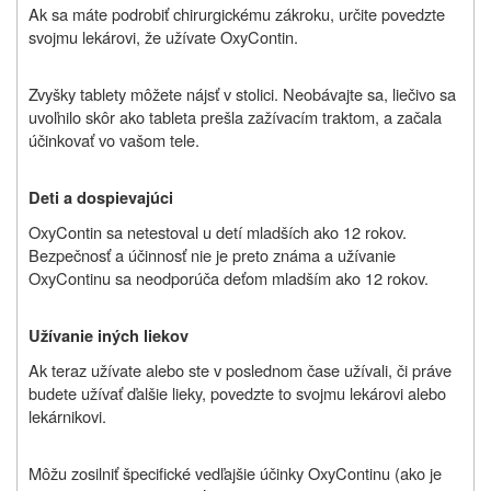
Ak sa máte podrobiť chirurgickému zákroku, určite povedzte
svojmu lekárovi, že užívate OxyContin.
Zvyšky tablety môžete nájsť v stolici. Neobávajte sa, liečivo sa
uvoľnilo skôr ako tableta prešla zažívacím traktom, a začala
účinkovať vo vašom tele.
Deti a dospievajúci
OxyContin sa netestoval u detí mladších ako 12 rokov.
Bezpečnosť a účinnosť nie je preto známa a užívanie
OxyContinu sa neodporúča deťom mladším ako 12 rokov.
Užívanie iných liekov
Ak teraz
užívate
alebo ste v poslednom čase
užívali
, či práve
budete užívať ďalšie lieky, povedzte to svojmu lekárovi alebo
lekárnikovi.
Môžu zosilniť špecifické vedľajšie účinky OxyContinu (ako je