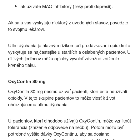
ak užívate MAO inhibítory
(lieky proti depresii)
.
Ak sa u vás vyskytuje niektorý z uvedených stavov, povedzte
to svojmu lekárovi.
Útlm dýchania je hlavným rizikom pri predávkovaní opioidmi a
vyskytuje sa najčastejšie u starších a oslabených pacientov. U
citlivých jedincov môžu opioidy vyvolať závažné zníženie
krvného tlaku.
OxyContin 80 mg
OxyContin 80 mg nesmú užívať pacienti, ktorí ešte neužívali
opioidy. V tejto skupine pacientov to môže viesť k život
ohrozujúcemu útlmu dýchania.
U pacientov, ktorí dlhodobo užívajú OxyContin, môže vzniknúť
tolerancia (zníženie odpovede na liečbu). Potom môžu byť
potrebné vyššie dávky OxyContinu, aby sa dosiahol