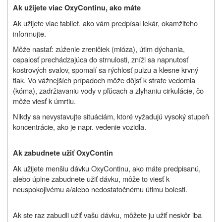
Ak užijete viac OxyContinu, ako máte
Ak užijete viac tabliet, ako vám predpísal lekár,
okamžite
ho
informujte.
Môže nastať: zúženie zreničiek (mióza), útlm dýchania,
ospalosť prechádzajúca do strnulosti, zníži sa napnutosť
kostrových svalov, spomalí sa rýchlosť pulzu a klesne krvný
tlak. Vo vážnejších prípadoch môže dôjsť k strate vedomia
(kóma), zadržiavaniu vody v pľúcach a zlyhaniu cirkulácie, čo
môže viesť k úmrtiu.
Nikdy sa nevystavujte situáciám, ktoré vyžadujú vysoký stupeň
koncentrácie, ako je napr. vedenie vozidla.
Ak zabudnete užiť OxyContin
Ak užijete menšiu dávku OxyContinu, ako máte predpisanú,
alebo úplne zabudnete užiť dávku, môže to viesť k
neuspokojivému a/alebo nedostatočnému útlmu bolesti.
Ak ste raz zabudli užiť vašu dávku, môžete ju užiť neskôr iba