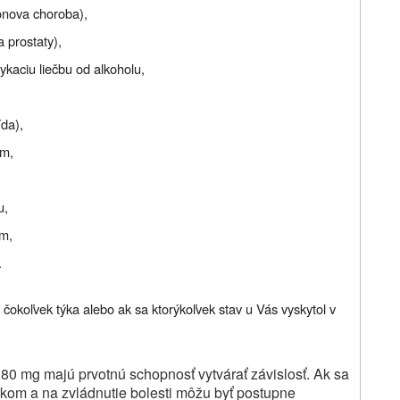
onova choroba),
 prostaty),
ykaciu liečbu od alkoholu,
ída),
om,
u,
om,
.
 čokoľvek týka alebo ak sa ktorýkoľvek stav u Vás vyskytol v
80 mg majú prvotnú schopnosť vytvárať závislosť. Ak sa
inkom a na zvládnutie bolesti môžu byť postupne