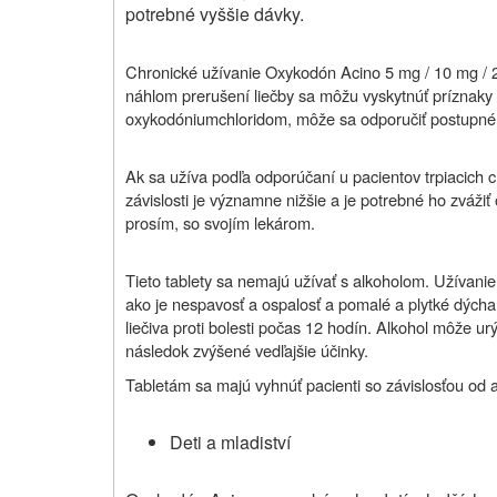
potrebné vyššie dávky.
Chronické užívanie
Oxykodón Acino 5 mg / 10 mg / 20
náhlom prerušení liečby sa môžu vyskytnúť príznaky 
oxykodóniumchloridom, môže sa odporučiť postupné 
Ak sa užíva podľa odporúčaní u pacientov trpiacich ch
závislosti je významne nižšie a je potrebné ho zváži
prosím, so svojím lekárom.
Tieto tablety sa nemajú užívať s alkoholom. Užívani
ako je nespavosť a ospalosť a pomalé a plytké dýcha
liečiva proti bolesti počas 12 hodín. Alkohol môže u
následok zvýšené vedľajšie účinky.
Tabletám sa majú vyhnúť pacienti so závislosťou od al
Deti a mladiství