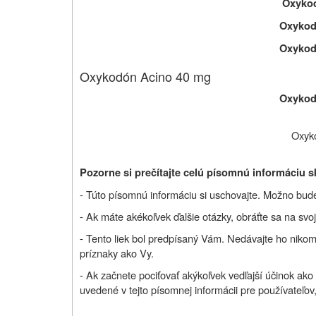
Oxyko
Oxykod
Oxykod
Oxykodón Acino 40 mg
Oxykod
Oxyk
Pozorne si prečítajte celú písomnú informáciu s
- Túto písomnú informáciu si uschovajte. Možno bude 
-
Ak máte akékoľvek ďalšie otázky, obráťte sa na svoj
-
Tento liek bol predpísaný Vám. Nedávajte ho niko
príznaky ako Vy.
-
Ak začnete pociťovať akýkoľvek vedľajší účinok ako 
uvedené v tejto písomnej informácii pre používateľov,