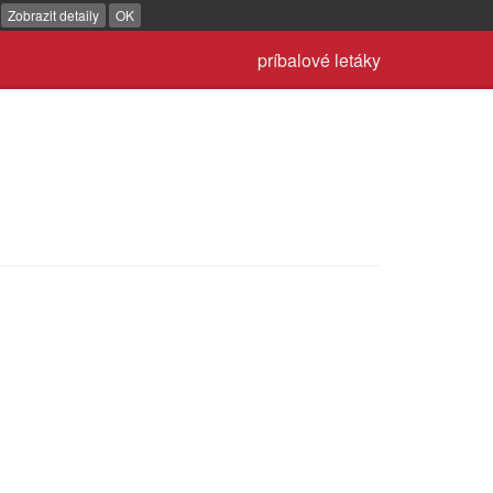
.
Zobrazit detaily
OK
príbalové letáky