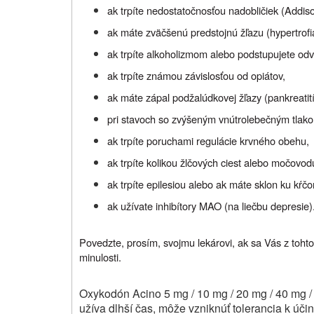
ak trpíte nedostatočnosťou nadobličiek (Addis
ak máte zväčšenú predstojnú žľazu (hypertrofia
ak trpíte alkoholizmom alebo podstupujete odv
ak trpíte známou závislosťou od opiátov,
ak máte zápal podžalúdkovej žľazy (pankreatit
pri stavoch so zvýšeným vnútrolebečným tlak
ak trpíte poruchami regulácie krvného obehu,
ak trpíte kolikou žlčových ciest alebo močovod
ak trpíte epilesiou alebo ak máte sklon ku kŕč
ak užívate inhibítory MAO (na liečbu depresie)
Povedzte, prosím, svojmu lekárovi, ak sa Vás z tohto
minulosti.
Oxykodón Acino 5 mg / 10 mg / 20 mg / 40 mg / 
užíva dlhší čas, môže vzniknúť tolerancia k úč