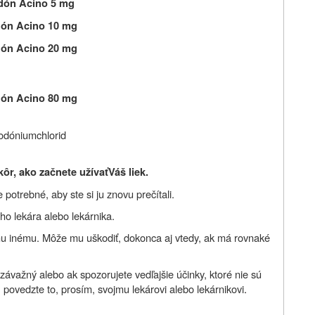
dón Acino 5 mg
ón Acino 10 mg
ón Acino 20 mg
ón Acino 80 mg
odóniumchlorid
kôr, ako začnete užívať
Váš liek.
potrebné, aby ste si ju znovu prečítali.
ho lekára alebo lekárnika.
mu inému. Môže mu uškodiť, dokonca aj vtedy, ak má rovnaké
závažný alebo ak spozorujete vedľajšie účinky, ktoré nie sú
 povedzte to, prosím, svojmu lekárovi alebo lekárnikovi
.