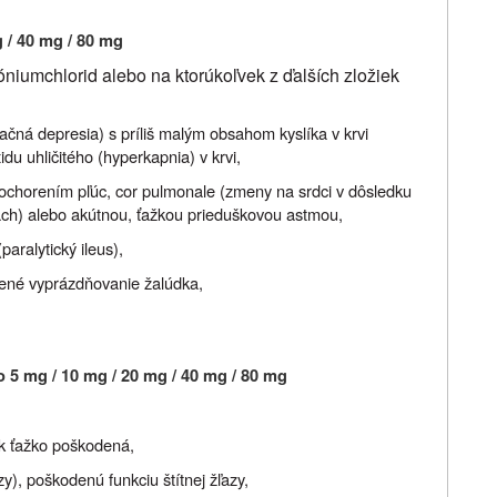
 / 40 mg / 80 mg
dóniumchlorid alebo na ktorúkoľvek z ďalších zložiek
čná depresia) s príliš malým obsahom kyslíka v krvi
du uhličitého (hyperkapnia) v krvi,
ochorením pľúc, cor pulmonale (zmeny na srdci v dôsledku
ach) alebo akútnou, ťažkou prieduškovou astmou,
paralytický ileus),
žené vyprázdňovanie žalúdka,
5 mg / 10 mg / 20 mg / 40 mg / 80 mg
ek ťažko poškodená,
y), poškodenú funkciu štítnej žľazy,