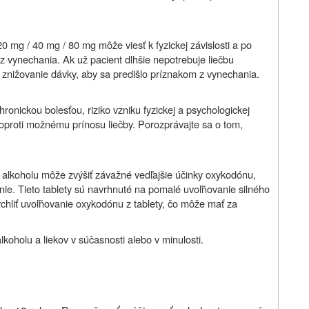
 mg / 40 mg / 80 mg môže viesť k fyzickej závislosti a po
z vynechania. Ak už pacient dlhšie nepotrebuje liečbu
znižovanie dávky, aby sa predišlo príznakom z vynechania.
ronickou bolesťou, riziko vzniku fyzickej a psychologickej
ť oproti možnému prínosu liečby. Porozprávajte sa o tom,
e alkoholu môže zvýšiť závažné vedľajšie účinky oxykodónu,
nie. Tieto tablety sú navrhnuté na pomalé uvoľňovanie silného
rýchliť uvoľňovanie oxykodónu z tablety, čo môže mať za
koholu a liekov v súčasnosti alebo v minulosti.