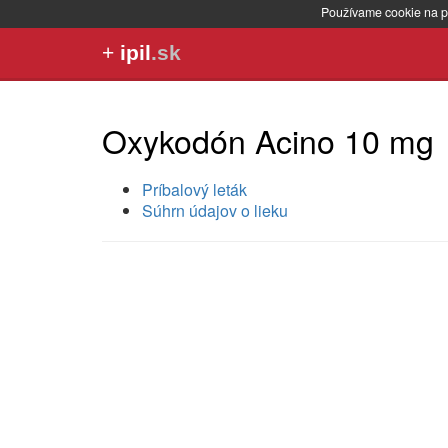
Používame cookie na p
+
ipil
.sk
Oxykodón Acino 10 mg
Príbalový leták
Súhrn údajov o lieku