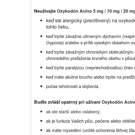
Neužívajte
Oxykodón Acino 5 mg / 10 mg / 20 mg
keď ste alergický (precitlivený) na oxyko
tohto lieku,
keď trpíte závažne utlmeným dýchaním (respira
(hypoxia) a/alebo s príliš vysokým obsahom oxi
keď trpíte závažným chronickým obštrukčným 
chronického preťaženia krvného obehu v pľúc
keď trpíte paralýzou (nepriechodnosťou) čriev (
keď máte akútne brucho alebo trpíte na predĺ
počas tehotnosti a dojčenia.
Buďte zvlášť opatrný pri užívaní
Oxykodón Acino 
ak ste starší alebo oslabený,
ak je funkcia Vašich pľúc, pečene alebo obliči
ak máte myxedém (určité ochorenia štítnej žľaz