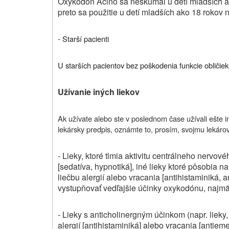
Oxykodón Acino sa neskúmal u detí mladších a
preto sa použitie u detí mladších ako 18 rokov
- Starší pacienti
U starších pacientov bez poškodenia funkcie obličie
Užívanie iných liekov
Ak užívate alebo ste v poslednom čase užívali ešte iné
lekársky predpis, oznámte to, prosím, svojmu lekárovi
- Lieky, ktoré tlmia aktivitu centrálneho nervov
[sedatíva, hypnotiká], iné lieky ktoré pôsobia na
liečbu alergií alebo vracania [antihistaminiká, 
vystupňovať vedľajšie účinky oxykodónu, najmä
- Lieky s anticholinergným účinkom (napr. lieky,
alergií [antihistaminiká] alebo vracania [antie