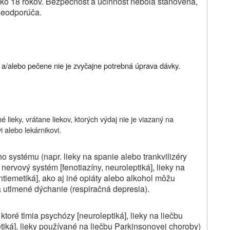
ko 18 rokov. Bezpečnosť a účinnosť nebola stanovená,
 neodporúča.
k a/alebo pečene nie je zvyčajne potrebná úprava dávky.
 lieky, vrátane liekov, ktorých výdaj nie je viazaný na
 alebo lekárnikovi.
ého systému (napr. lieky na spanie alebo trankvilizéry
 nervový systém [fenotiazíny, neuroleptiká], lieky na
antiemetiká], ako aj iné opiáty alebo alkohol môžu
 utlmené dýchanie (respiračná depresia).
 ktoré tlmia psychózy [neuroleptiká], lieky na liečbu
metiká], lieky používané na liečbu Parkinsonovej choroby)