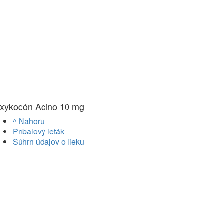
xykodón Acino 10 mg
^ Nahoru
Príbalový leták
Súhrn údajov o lieku