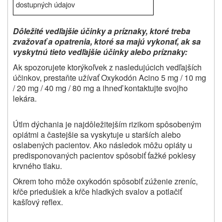
dostupných údajov
Dôležité vedľajšie účinky a príznaky, ktoré treba
zvažovať a opatrenia, ktoré sa majú vykonať, ak sa
vyskytnú tieto vedľajšie účinky alebo príznaky:
Ak spozorujete ktorýkoľvek z nasledujúcich vedľajších
účinkov, prestaňte užívať Oxykodón Acino 5 mg / 10 mg
/ 20 mg / 40 mg / 80 mg a ihneď kontaktujte svojho
lekára.
Útlm dýchania je najdôležitejším rizikom spôsobeným
opiátmi a častejšie sa vyskytuje u starších alebo
oslabených pacientov. Ako následok môžu opiáty u
predisponovaných pacientov spôsobiť ťažké poklesy
krvného tlaku.
Okrem toho môže oxykodón spôsobiť zúženie zreníc,
kŕče priedušiek a kŕče hladkých svalov a potlačiť
kašľový reflex.