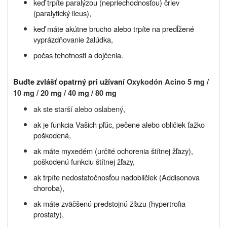
keď trpíte paralýzou (nepriechodnosťou) čriev
(paralytický ileus),
keď máte akútne brucho alebo trpíte na predĺžené
vyprázdňovanie žalúdka,
počas tehotnosti a dojčenia.
Buďte zvlášť opatrný pri užívaní
Oxykodón Acino 5 mg /
10 mg / 20 mg / 40 mg / 80 mg
ak ste starší alebo oslabený,
ak je funkcia Vašich pľúc, pečene alebo obličiek ťažko
poškodená,
ak máte myxedém (určité ochorenia štítnej žľazy),
poškodenú funkciu štítnej žľazy,
ak trpíte nedostatočnosťou nadobličiek (Addisonova
choroba),
ak máte zväčšenú predstojnú žľazu (hypertrofia
prostaty),