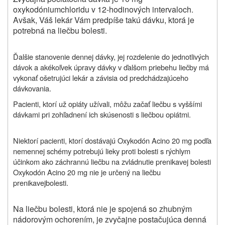
oxykodóniumchloridu v 12-hodinových intervaloch.
Avšak, Váš lekár Vám predpíše takú dávku, ktorá je
potrebná na liečbu bolesti.
Ďalšie stanovenie dennej dávky, jej rozdelenie do jednotlivých
dávok a akékoľvek úpravy dávky v ďalšom priebehu liečby má
vykonať ošetrujúci lekár a závisia od predchádzajúceho
dávkovania.
Pacienti, ktorí už opiáty užívali, môžu začať liečbu s vyššími
dávkami pri zohľadnení ich skúsenosti s liečbou opiátmi.
Niektorí pacienti, ktorí dostávajú
Oxykodón Acino 20 mg podľa
nemennej schémy potrebujú lieky proti bolesti s rýchlym
účinkom ako záchrannú liečbu na zvládnutie prenikavej bolesti
Oxykodón Acino 20 mg nie je určený na liečbu
prenikavej
bolesti.
Na liečbu bolesti, ktorá nie je spojená so zhubným
nádorovým ochorením, je zvyčajne postačujúca denná