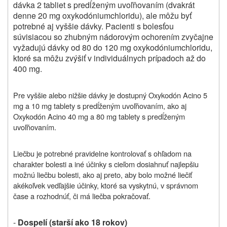
dávka 2 tabliet s predĺženým uvoľňovaním (dvakrát
denne 20 mg oxykodóniumchloridu), ale môžu byť
potrebné aj vyššie dávky. Pacienti s bolesťou
súvisiacou so zhubným nádorovým ochorením zvyčajne
vyžadujú dávky od 80 do 120 mg oxykodóniumchloridu,
ktoré sa môžu zvýšiť v individuálnych prípadoch až do
400 mg.
Pre vyššie alebo nižšie dávky je dostupný Oxykodón Acino 5
mg a 10 mg tablety s predĺženým uvoľňovaním, ako aj
Oxykodón Acino 40 mg a 80 mg tablety s predĺženým
uvoľňovaním.
Liečbu je potrebné pravidelne kontrolovať s ohľadom na
charakter bolesti a iné účinky s cieľom dosiahnuť najlepšiu
možnú liečbu bolesti, ako aj preto, aby bolo možné liečiť
akékoľvek vedľajšie účinky, ktoré sa vyskytnú, v správnom
čase a rozhodnúť, či má liečba pokračovať.
-
Dospelí (starší ako 18 rokov)