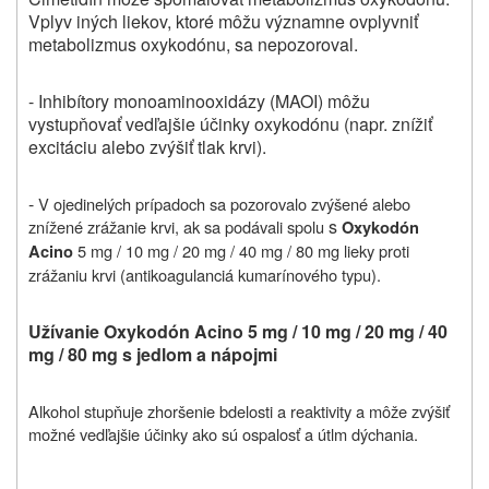
Vplyv iných liekov, ktoré môžu významne ovplyvniť
metabolizmus oxykodónu, sa nepozoroval.
- Inhibítory monoaminooxidázy (MAOI) môžu
vystupňovať vedľajšie účinky oxykodónu (napr. znížiť
excitáciu alebo zvýšiť tlak krvi).
-
V ojedinelých prípadoch sa pozorovalo zvýšené alebo
s
znížené zrážanie krvi, ak sa podávali spolu
Oxykodón
5 mg / 10 mg / 20 mg / 40 mg / 80 mg lieky proti
Acino
zrážaniu krvi (antikoagulanciá kumarínového typu).
Užívanie Oxykodón Acino 5 mg / 10 mg / 20 mg / 40
mg / 80 mg s jedlom a nápojmi
Alkohol stupňuje zhoršenie bdelosti a reaktivity a môže zvýšiť
možné vedľajšie účinky ako sú ospalosť a útlm dýchania.