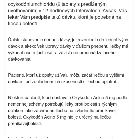
oxykodóniumchloridu (2 tablety s predĺženým
uvoľňovaním) v 12-hodinových intervaloch. Avšak, Váš
lekár Vám predpíše takú dávku, ktorá je potrebná na
liečbu bolesti.
Ďalšie stanovenie dennej dávky, jej rozdelenie do jednotlivých
dávok a akékoľvek úpravy dávky v ďalšom priebehu liečby má
vykonať ošetrujúci lekár a závisia od predchádzajúceho
dávkovania.
Pacienti, ktorí už opiáty užívali, môžu začať liečbu s vyššími
dávkami pri zohľadnení ich skúsenosti s liečbou opiátmi.
Niektorí pacienti, ktorí dostávajú
Oxykodón Acino 5 mg podľa
nemennej schémy potrebujú lieky proti bolesti s rýchlym
účinkom ako záchrannú liečbu na zvládnutie prenikavej
bolesti. Oxykodón Acino 5 mg nie je určený na liečbu
prenikavej
bolesti.