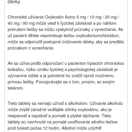
dávky.
Chronické užívanie
Oxykodón Acino 5 mg / 10 mg / 20 mg /
40 mg / 80 mg môže viesť k fyzickej závislosti a po náhlom
prerušení liečby sa môžu vyskytnúť príznaky z vynechania. Ak
už pacient dlhšie nepotrebuje liečbu oxykodóniumchloridom,
môže sa odporučiť postupné znižovanie dávky, aby sa predišlo
príznakom z vynechania.
Ak sa užíva podľa odporúčaní u pacientov trpiacich chronickou
bolesťou, riziko vzniku fyzickej a psychologickej závislosti je
významne nižšie a je potrebné ho zvážiť oproti možnému
prínosu liečby. Porozprávajte sa o tom, prosím, so svojím
lekárom.
Tieto tablety sa nemajú užívať s alkoholom. Užívanie alkoholu
môže zvýšiť závažné vedľajšie účinky oxykodónu, ako je
nespavosť a ospalosť a pomalé a plytké dýchanie. Tieto
tablety sú navrhnuté na pomalé uvoľňovanie silného liečiva
proti bolesti počas 12 hodín. Alkohol môže urýchliť