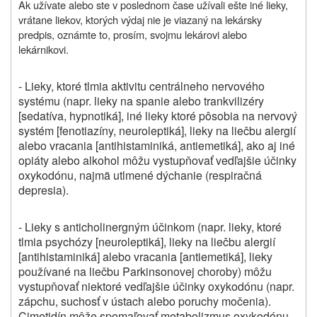
Ak užívate alebo ste v poslednom čase užívali ešte iné lieky,
vrátane liekov, ktorých výdaj nie je viazaný na lekársky
predpis, oznámte to, prosím, svojmu lekárovi alebo
lekárnikovi.
- Lieky, ktoré tlmia aktivitu centrálneho nervového
systému (napr. lieky na spanie alebo trankvilizéry
[sedatíva, hypnotiká], iné lieky ktoré pôsobia na nervový
systém [fenotiazíny, neuroleptiká], lieky na liečbu alergií
alebo vracania [antihistaminiká, antiemetiká], ako aj iné
opiáty alebo alkohol môžu vystupňovať vedľajšie účinky
oxykodónu, najmä utlmené dýchanie (respiračná
depresia).
- Lieky s anticholinergným účinkom (napr. lieky, ktoré
tlmia psychózy [neuroleptiká], lieky na liečbu alergií
[antihistaminiká] alebo vracania [antiemetiká], lieky
používané na liečbu Parkinsonovej choroby) môžu
vystupňovať niektoré vedľajšie účinky oxykodónu (napr.
zápchu, suchosť v ústach alebo poruchy močenia).
Cimetidín môže spomaľovať metabolizmus oxykodónu.