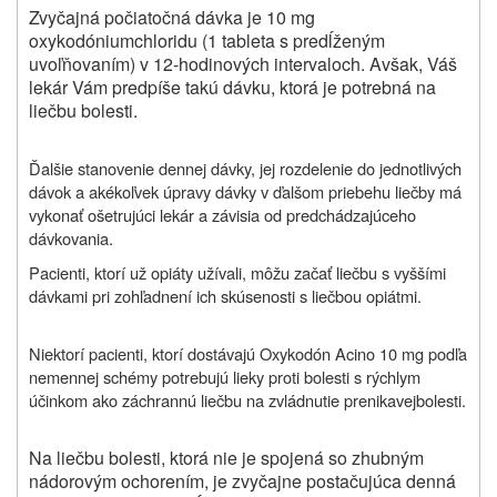
Zvyčajná počiatočná dávka je 10 mg
oxykodóniumchloridu (1 tableta s predĺženým
uvoľňovaním) v 12-hodinových intervaloch. Avšak, Váš
lekár Vám predpíše takú dávku, ktorá je potrebná na
liečbu bolesti.
Ďalšie stanovenie dennej dávky, jej rozdelenie do jednotlivých
dávok a akékoľvek úpravy dávky v ďalšom priebehu liečby má
vykonať ošetrujúci lekár a závisia od predchádzajúceho
dávkovania.
Pacienti, ktorí už opiáty užívali, môžu začať liečbu s vyššími
dávkami pri zohľadnení ich skúsenosti s liečbou opiátmi.
Niektorí pacienti, ktorí dostávajú
Oxykodón Acino 10 mg podľa
nemennej schémy potrebujú lieky proti bolesti s rýchlym
účinkom ako záchrannú liečbu na zvládnutie prenikavej
bolesti.
Na liečbu bolesti, ktorá nie je spojená so zhubným
nádorovým ochorením, je zvyčajne postačujúca denná