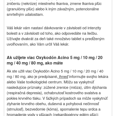
zničeniu (nekróze) miestneho tkaniva, zmene tkaniva pľúc
(granulómy pľúc) alebo k iným závažným, potencionálne
smrteľným udalostiam.
Váš lekár vám nastaví dávkovanie v závislosti od intenzity
bolesti a v závislosti od toho, ako odpovedáte na liečbu.
Užívajte dvakrát za deň také množstvo tabliet s predĺženým
uvoľňovaním, ako Vám určil Váš lekár.
Ak užijete viac Oxykodón Acino 5 mg / 10 mg / 20
mg / 40 mg / 80 mg, ako máte
Ak ste užili viac Oxykodón Acino 5 mg / 10 mg / 20 mg / 40
mg / 80 mg, ako je predpísané
, ihneď
informujte svojho lekára
alebo Vaše toxikologické centrum. Môžu sa vyskytnúť
nasledujúce príznaky: zúžené zrenice (mióza), útlm dýchania
(respiračná depresia), ochabnutosť kostrového svalstva a
pokles krvného tlaku. V ťažkých prípadoch sa môže vyskytnúť
zlyhanie krvného obehu, duševná a pohybová nečinnosť
(strnulosť), bezvedomie (kóma), spomalenie tepu srdca a
hromadenie vody v pľúcach (nekardiogénny edém pľúc);