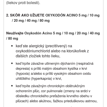
(liekov proti bolesti).
2. SKÔR AKO UŽIJETE
OXYKODÓN ACINO 5 mg / 10 mg
/ 20 mg / 40 mg / 80 mg
Neužívajte
Oxykodón Acino 5 mg / 10 mg / 20 mg / 40 mg
/ 80 mg
keď ste alergický (precitlivený) na
oxykodóniumchlorid alebo na ktorúkoľvek z
ďalších zložiek tohto lieku,
keď trpíte závažne utlmeným dýchaním (respiračná
depresia) s príliš malým obsahom kyslíka v krvi
(hypoxia) a/alebo s príliš vysokým obsahom oxidu
uhličitého (hyperkapnia) v krvi,
keď trpíte závažným chronickým obštrukčným
ochorením pľúc, cor pulmonale (zmeny na srdci v
dôsledku chronického preťaženia krvného obehu v
pľúcach) alebo akútnou, ťažkou prieduškovou astmou,