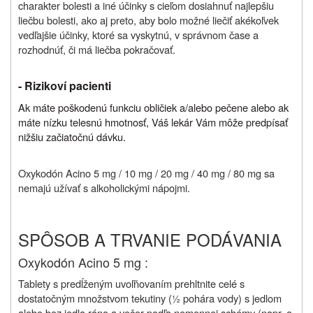
charakter bolesti a iné účinky s cieľom dosiahnuť najlepšiu
liečbu bolesti, ako aj preto, aby bolo možné liečiť akékoľvek
vedľajšie účinky, ktoré sa vyskytnú, v správnom čase a
rozhodnúť, či má liečba pokračovať.
- Rizikoví pacienti
Ak máte poškodenú funkciu obličiek a/alebo pečene alebo ak
máte nízku telesnú hmotnosť, Váš lekár Vám môže predpísať
nižšiu začiatočnú dávku.
Oxykodón Acino 5 mg / 10 mg / 20 mg / 40 mg / 80 mg sa
nemajú užívať s alkoholickými nápojmi.
SPÔSOB A TRVANIE PODÁVANIA
Oxykodón Acino 5 mg :
Tablety s predĺženým uvoľňovaním prehltnite celé s
dostatočným množstvom tekutiny (½ pohára vody) s jedlom
alebo bez jedla ráno a večer podľa nemennej schémy (napr. o