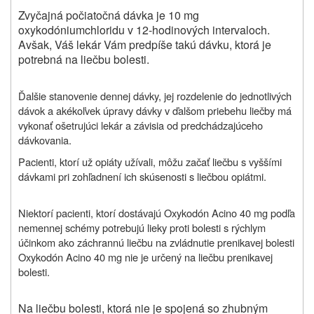
Zvyčajná počiatočná dávka je 10 mg
oxykodóniumchloridu v 12-hodinových intervaloch.
Avšak, Váš lekár Vám predpíše takú dávku, ktorá je
potrebná na liečbu bolesti.
Ďalšie stanovenie dennej dávky, jej rozdelenie do jednotlivých
dávok a akékoľvek úpravy dávky v ďalšom priebehu liečby má
vykonať ošetrujúci lekár a závisia od predchádzajúceho
dávkovania.
Pacienti, ktorí už opiáty užívali, môžu začať liečbu s vyššími
dávkami pri zohľadnení ich skúsenosti s liečbou opiátmi.
Niektorí pacienti, ktorí dostávajú
Oxykodón Acino 40 mg podľa
nemennej schémy potrebujú lieky proti bolesti s rýchlym
účinkom ako záchrannú liečbu na zvládnutie prenikavej bolesti
Oxykodón Acino 40 mg nie je určený na liečbu prenikavej
bolesti.
Na liečbu bolesti, ktorá nie je spojená so zhubným