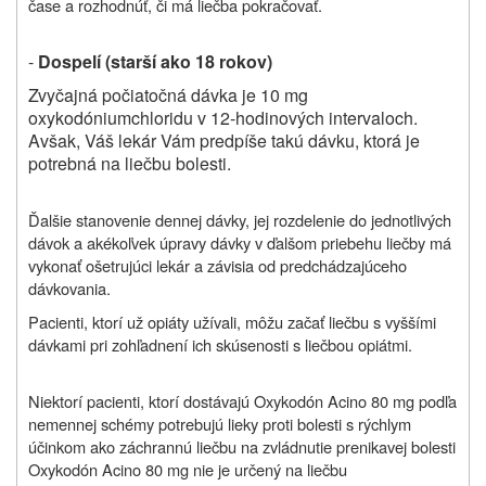
čase a rozhodnúť, či má liečba pokračovať.
-
Dospelí (starší ako 18 rokov)
Zvyčajná počiatočná dávka je 10 mg
oxykodóniumchloridu v 12-hodinových intervaloch.
Avšak, Váš lekár Vám predpíše takú dávku, ktorá je
potrebná na liečbu bolesti.
Ďalšie stanovenie dennej dávky, jej rozdelenie do jednotlivých
dávok a akékoľvek úpravy dávky v ďalšom priebehu liečby má
vykonať ošetrujúci lekár a závisia od predchádzajúceho
dávkovania.
Pacienti, ktorí už opiáty užívali, môžu začať liečbu s vyššími
dávkami pri zohľadnení ich skúsenosti s liečbou opiátmi.
Niektorí pacienti, ktorí dostávajú
Oxykodón Acino 80 mg podľa
nemennej schémy potrebujú lieky proti bolesti s rýchlym
účinkom ako záchrannú liečbu na zvládnutie prenikavej bolesti
Oxykodón Acino 80 mg nie je určený na liečbu