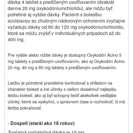
dávka 4 tabliet s predĺženým uvoľňovaním (dvakrát
denne 20 mg oxykodóniumchloridu), ale môžu byť
potrebné aj vyššie dávky. Pacienti s bolesťou
súvisiacou so zhubným nádorovým ochorením zvyčajne
vyžadujú dávky od 80 do 120 mg oxykodóniumchloridu,
ktoré sa môžu zvýšiť v individuálnych prípadoch až do
400 mg.
Pre vyššie alebo nižšie dávky je dostupný
Oxykodón Acino 5
mg tablety s predĺženým uvoľňovaním, ako aj Oxykodón Acino
20 mg, 40 mg a 80 mg tablety s predĺženým uvoľňovaním.
Liečbu je potrebné pravidelne kontrolovať s ohľadom na
charakter bolesti a iné účinky s cieľom dosiahnuť najlepšiu
liečbu bolesti, ako aj byť schopný liečiť akékoľvek vedľajšie
účinky, ktoré sa vyskytnú, v správnom čase a rozhodnúť, či má
liečba pokračovať.
-
Dospelí (starší ako 18 rokov)
Zvyčajná počiatočná dávka je 10 mg