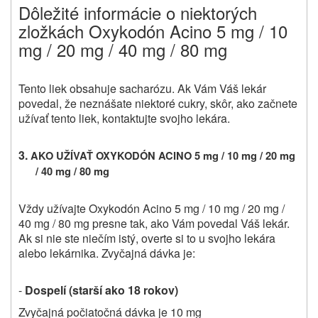
Dôležité informácie o niektorých
zložkách Oxykodón Acino 5 mg / 10
mg / 20 mg / 40 mg / 80 mg
Tento liek obsahuje sacharózu. Ak Vám Váš lekár
povedal, že neznášate niektoré cukry, skôr, ako začnete
užívať tento liek, kontaktujte svojho lekára.
3.
AKO UŽÍVAŤ OXYKODÓN ACINO 5 mg / 10 mg / 20 mg
/ 40 mg / 80 mg
Vždy užívajte Oxykodón Acino 5 mg / 10 mg / 20 mg /
40 mg / 80 mg presne tak, ako Vám povedal Váš lekár.
Ak si nie ste niečím istý, overte si to u svojho lekára
alebo lekárnika. Zvyčajná dávka je:
-
Dospelí (starší ako 18 rokov)
Zvyčajná počiatočná dávka je 10 mg