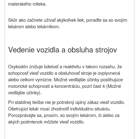
materského mlieka.
Skôr ako začnete užívať akýkoľvek liek, poraďte sa so svojím
lekárom alebo lekárnikom.
Vedenie vozidla a obsluha strojov
Oxykodón znižuje bdelosť a reaktivitu v takom rozsahu, že
schopnosť viesť vozidlo a obsluhovať stroje je ovplyvnená
alebo celkom vymizne. Možné vedľajšie účinky postihujúce
motorické schopnosti a koncentráciu, pozri čast 4 (Možné
vedľajšie účinky).
Pri stabilnej liečbe nie je potrebný úplný zákaz viesť vozidlo.
Ošetrujúci lekár musí zhodnotiť individuálnu situáciu.
Porozprávajte sa, prosím, so svojím lekárom, či alebo za
akých podmienok môžete viesť vozidlo.