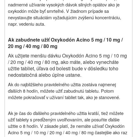
nadmerné užívanie vysokých dávok silných opiátov ako je
oxykodón môže byť smrteľné. V žiadnom prípade sa
nevystavujte situáciám vyžadujúcim zvýšenú koncentráciu,
napr. vedeniu auta.
Ak zabudnete užiť Oxykodón Acino 5 mg / 10 mg /
20 mg / 40 mg / 80 mg
Ak užijete menšiu dávku Oxykodón Acino 5 mg / 10 mg
/ 20 mg / 40 mg / 80 mg, ako máte, alebo vynecháte
užitie tabliet, úľava od bolesti bude v dôsledku toho
nedostatočná alebo úplne ustane.
Ak do najbližšieho pravidelného užitia zostáva najmenej
ďalších 8 hodín, môžete užiť zabudnutú tabletu. Potom
môžete pokračovať v užívaní tabliet tak, ako je stanovené.
Ak je čas do ďalšieho pravidelného užitia kratší, tiež môžete
užiť tablety s predĺženým uvoľňovaním, ale posuňte ďalšie
užitie o 8 hodín. V zásade platí, že nemáte užívať
Oxykodón
Acino 5 mg / 10 mg / 20 mg / 40 mg / 80 mg častejšie ako raz