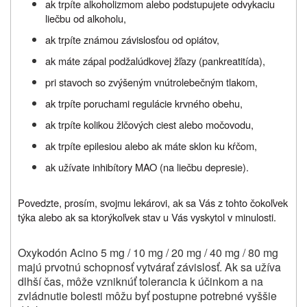
ak trpíte alkoholizmom alebo podstupujete odvykaciu
liečbu od alkoholu,
ak trpíte známou závislosťou od opiátov,
ak máte zápal podžalúdkovej žľazy (pankreatitída),
pri stavoch so zvýšeným vnútrolebečným tlakom,
ak trpíte poruchami regulácie krvného obehu,
ak trpíte kolikou žlčových ciest alebo močovodu,
ak trpíte epilesiou alebo ak máte sklon ku kŕčom,
ak užívate inhibítory MAO (na liečbu depresie).
Povedzte, prosím, svojmu lekárovi, ak sa Vás z tohto čokoľvek
týka alebo ak sa ktorýkoľvek stav u Vás vyskytol v minulosti.
Oxykodón Acino 5 mg / 10 mg / 20 mg / 40 mg / 80 mg
majú prvotnú schopnosť vytvárať závislosť. Ak sa užíva
dlhší čas, môže vzniknúť tolerancia k účinkom a na
zvládnutie bolesti môžu byť postupne potrebné vyššie