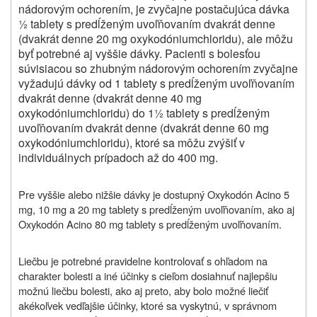
nádorovým ochorením, je zvyčajne postačujúca dávka
½ tablety s predĺženým uvoľňovaním dvakrát denne
(dvakrát denne 20 mg oxykodóniumchloridu), ale môžu
byť potrebné aj vyššie dávky. Pacienti s bolesťou
súvisiacou so zhubným nádorovým ochorením zvyčajne
vyžadujú dávky od 1 tablety s predĺženým uvoľňovaním
dvakrát denne (dvakrát denne 40 mg
oxykodóniumchloridu) do 1½ tablety s predĺženým
uvoľňovaním dvakrát denne (dvakrát denne 60 mg
oxykodóniumchloridu), ktoré sa môžu zvýšiť v
individuálnych prípadoch až do 400 mg.
Pre vyššie alebo nižšie dávky je dostupný Oxykodón Acino 5
mg, 10 mg a 20 mg tablety s predĺženým uvoľňovaním, ako aj
Oxykodón Acino 80 mg tablety s predĺženým uvoľňovaním.
Liečbu je potrebné pravidelne kontrolovať s ohľadom na
charakter bolesti a iné účinky s cieľom dosiahnuť najlepšiu
možnú liečbu bolesti, ako aj preto, aby bolo možné liečiť
akékoľvek vedľajšie účinky, ktoré sa vyskytnú, v správnom