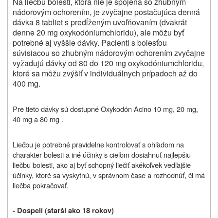
Na liečbu bolesti, ktorá nie je spojená so zhubným
nádorovým ochorením, je zvyčajne postačujúca denná
dávka 8 tabliet s predĺženým uvoľňovaním (dvakrát
denne 20 mg oxykodóniumchloridu), ale môžu byť
potrebné aj vyššie dávky. Pacienti s bolesťou
súvisiacou so zhubným nádorovým ochorením zvyčajne
vyžadujú dávky od 80 do 120 mg oxykodóniumchloridu,
ktoré sa môžu zvýšiť v individuálnych prípadoch až do
400 mg.
Pre tieto dávky sú dostupné
Oxykodón Acino 10 mg, 20 mg,
40 mg a 80 mg .
Liečbu je potrebné pravidelne kontrolovať s ohľadom na
charakter bolesti a iné účinky s cieľom dosiahnuť najlepšiu
liečbu bolesti, ako aj byť schopný liečiť akékoľvek vedľajšie
účinky, ktoré sa vyskytnú, v správnom čase a rozhodnúť, či má
liečba pokračovať.
- Dospelí (starší ako 18 rokov)