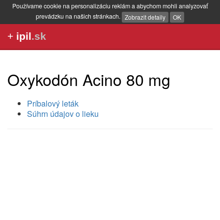
Používame cookie na personalizáciu reklám a abychom mohli analyzovať
prevádzku na našich stránkach.
Zobrazit detaily
OK
+
ipil
.sk
Oxykodón Acino 80 mg
Príbalový leták
Súhrn údajov o lieku