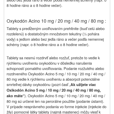
8 hodine ráno a o 8 hodine večer).
Oxykodón Acino 10 mg / 20 mg / 40 mg / 80 mg :
Tablety s predĺženým uvoľňovaním prehltnite (buď celú alebo
rozdelenú) s dostatočným množstvom tekutiny (½ pohára
vody) s jedlom alebo bez jedla ráno a večer podľa nemennej
schémy (napr. o 8 hodine ráno a o 8 hodine večer).
Tablety sa nesmú rozdrviť alebo rozžuť, pretože to vedie k
rýchlemu uvoľneniu oxykodónu v dôsledku narušenia
schopností pomalého uvoľňovania. Podanie rozžutého alebo
rozdrveného Oxykodón Acino 5 mg / 10 mg / 20 mg / 40 mg /
80 mg vedie k rýchlemu uvoľneniu a absorpcii potenciálne
smrteľnej dávky oxykodónu (pozri časť „
Ak užijete viac
Oxikodón Acino 5 mg / 10 mg / 20 mg / 40 mg / 80 mg,
). Oxykodón Acino 5 mg / 10 mg / 20 mg / 40 mg /
ako máte“
80 mg sú určené len na perorálne použitie (podanie ústami).
V prípade nesprávneho podania vo forme injekcie (injekcie do
žily) pomocné látky tablety (najmä mastenec) môžu viesť k