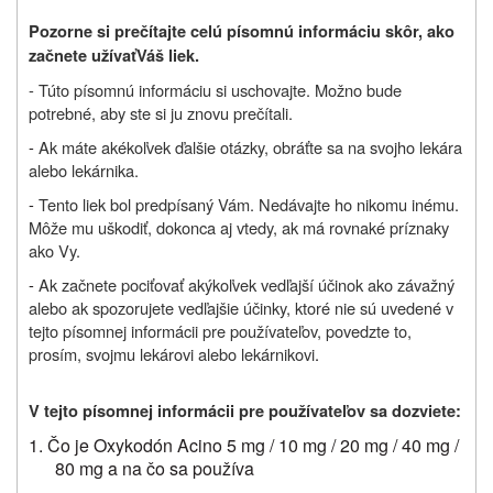
Pozorne si prečítajte celú písomnú informáciu skôr, ako
začnete užívať
Váš liek.
- Túto písomnú informáciu si uschovajte. Možno bude
potrebné, aby ste si ju znovu prečítali.
-
Ak máte akékoľvek ďalšie otázky, obráťte sa na svojho lekára
alebo lekárnika.
-
Tento liek bol predpísaný Vám. Nedávajte ho nikomu inému.
Môže mu uškodiť, dokonca aj vtedy, ak má rovnaké príznaky
ako Vy.
-
Ak začnete pociťovať akýkoľvek vedľajší účinok ako závažný
alebo ak spozorujete vedľajšie účinky, ktoré nie sú uvedené v
tejto písomnej informácii pre používateľov, povedzte to,
prosím, svojmu lekárovi alebo lekárnikovi
.
V tejto písomnej informácii pre používateľov sa dozviete:
1. Čo je Oxykodón Acino 5 mg / 10 mg / 20 mg / 40 mg /
80 mg a na čo sa používa