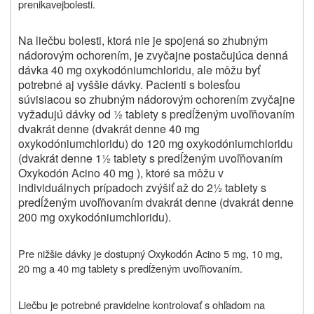
prenikavej
bolesti.
Na liečbu bolesti, ktorá nie je spojená so zhubným
nádorovým ochorením, je zvyčajne postačujúca denná
dávka 40 mg oxykodóniumchloridu, ale môžu byť
potrebné aj vyššie dávky. Pacienti s bolesťou
súvisiacou so zhubným nádorovým ochorením zvyčajne
vyžadujú dávky od ½ tablety s predĺženým uvoľňovaním
dvakrát denne (dvakrát denne 40 mg
oxykodóniumchloridu) do 120 mg oxykodóniumchloridu
(dvakrát denne 1½ tablety s predĺženým uvoľňovaním
Oxykodón Acino 40 mg ), ktoré sa môžu v
individuálnych prípadoch zvýšiť až do 2½ tablety s
predĺženým uvoľňovaním dvakrát denne (dvakrát denne
200 mg oxykodóniumchloridu).
Pre nižšie dávky je dostupný Oxykodón Acino 5 mg, 10 mg,
20 mg a 40 mg tablety s predĺženým uvoľňovaním.
Liečbu je potrebné pravidelne kontrolovať s ohľadom na