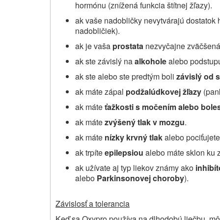
hormónu (znížená funkcia štítnej žľazy).
ak vaše nadobličky nevytvárajú dostatok
nadobličiek).
ak je vaša
prostata
nezvyčajne zväčšená
ak ste závislý na
alkohole
alebo podstupu
ak ste alebo ste predtým boli
závislý od s
ak máte zápal
podžalúdkovej žľazy
(pank
ak máte
ťažkosti s močením alebo boles
ak máte
zvýšený tlak v mozgu
.
ak máte
nízky krvný tlak
alebo pociťujete 
ak trpíte
epilepsiou
alebo máte sklon ku 
ak užívate aj typ liekov známy ako
inhibí
alebo
Parkinsonovej choroby
).
Závislosť a tolerancia
Keď sa Oxypro používa na dlhodobú liečbu, mô