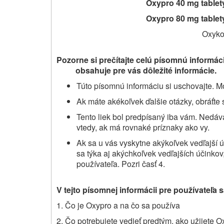
Oxypro 40 mg table
Oxypro 80 mg table
Oxyko
Pozorne si prečítajte celú písomnú informác
obsahuje pre vás dôležité informácie.
Túto písomnú informáciu si uschovajte. Mo
Ak máte akékoľvek ďalšie otázky, obráťte 
Tento liek bol predpísaný iba vám. Nedá
vtedy, ak má rovnaké príznaky ako vy.
Ak sa u vás vyskytne akýkoľvek vedľajší ú
sa týka aj akýchkoľvek vedľajších účinkov,
používateľa. Pozri časť 4.
V tejto písomnej informácii pre používateľa 
1. Čo je Oxypro a na čo sa používa
2. Čo potrebujete vedieť predtým, ako užijete O