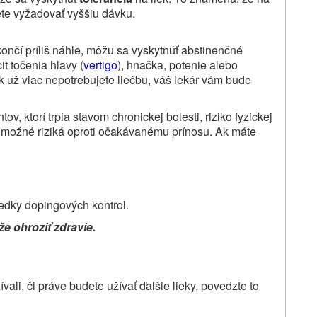
te vyžadovať vyššiu dávku.
končí príliš náhle, môžu sa vyskytnúť abstinenčné
it točenia hlavy (
vertigo
), hnačka, potenie alebo
Ak už viac nepotrebujete liečbu, váš lekár vám bude
v, ktorí trpia stavom chronickej bolesti, riziko fyzickej
ži možné riziká oproti očakávanému prínosu. Ak máte
edky dopingových kontrol.
e ohroziť zdravie.
ali, či práve budete užívať ďalšie lieky, povedzte to