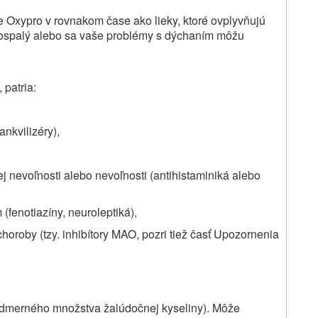
te Oxypro v rovnakom čase ako lieky, ktoré ovplyvňujú
i ospalý alebo sa vaše problémy s dýchaním môžu
 patria:
ankvilizéry),
ej nevoľnosti alebo nevoľnosti (antihistaminiká alebo
 (fenotiazíny, neuroleptiká),
horoby (tzy. inhibítory MAO, pozri tiež časť Upozornenia
admerného množstva žalúdočnej kyseliny). Môže