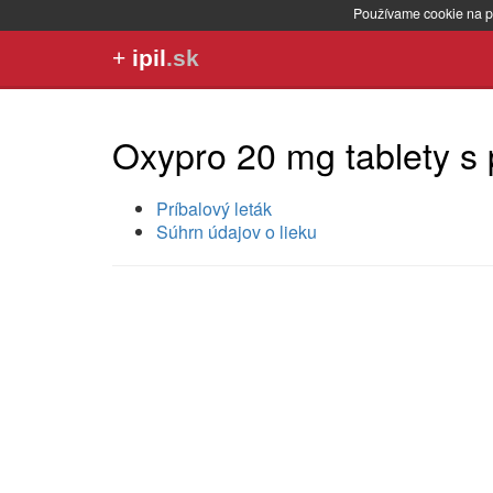
Používame cookie na p
+
ipil
.sk
Oxypro 20 mg tablety s
Príbalový leták
Súhrn údajov o lieku