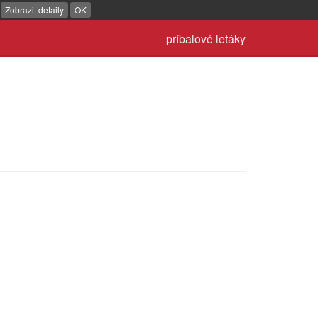
.
Zobrazit detaily
OK
príbalové letáky