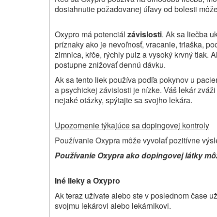
dosiahnutie požadovanej úľavy od bolesti môže
Oxypro má potenciál
závislosti
. Ak sa liečba u
príznaky ako je nevoľnosť, vracanie, triaška, poc
zimnica, kŕče, rýchly pulz a vysoký krvný tlak. 
postupne znižovať dennú dávku.
Ak sa tento liek používa podľa pokynov u paciento
a psychickej závislosti je nízke. Váš lekár zvá
nejaké otázky, spýtajte sa svojho lekára.
Upozornenie týkajúce sa dopingovej kontroly
Používanie Oxypra môže vyvolať pozitívne výsl
Používanie Oxypra ako dopingovej látky môž
Iné lieky a Oxypro
Ak teraz užívate alebo ste v poslednom čase užív
svojmu lekárovi alebo lekárnikovi.