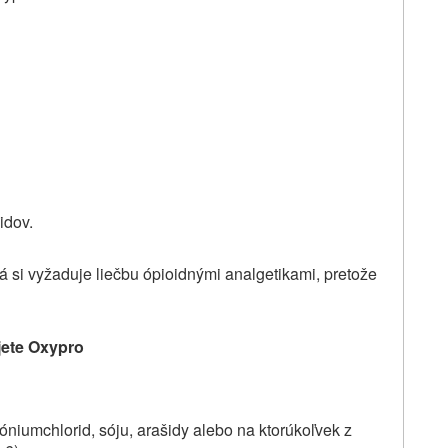
idov.
rá si vyžaduje liečbu ópioidnými analgetikami, pretože
jete Oxypro
niumchlorid, sóju, arašidy alebo na ktorúkoľvek z