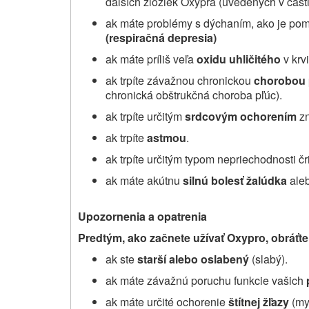
ďalších zložiek Oxypra (uvedených v časti
ak máte problémy s dýchaním, ako je pom
(respiračná depresia)
ak máte príliš veľa
oxidu uhličitého
v krvi
ak trpíte závažnou chronickou
chorobou 
chronická obštrukčná choroba pľúc).
ak trpíte určitým
srdcovým ochorením
zn
ak trpíte
astmou
.
ak trpíte určitým typom nepriechodnosti č
ak máte akútnu
silnú bolesť žalúdka
aleb
Upozornenia a opatrenia
Predtým, ako začnete užívať Oxypro, obráťte 
ak ste
starší alebo oslabený
(slabý).
ak máte závažnú poruchu funkcie vašich
ak máte určité ochorenie
štítnej žľazy
(my