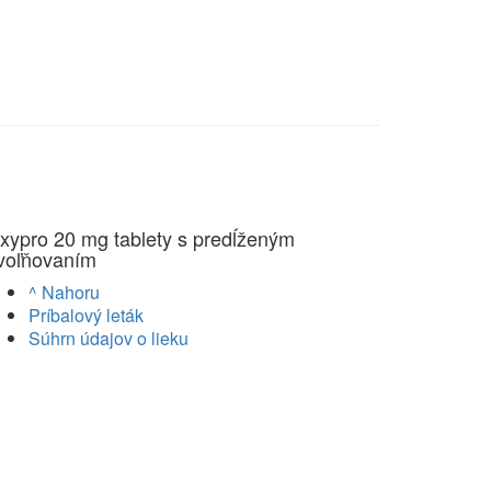
xypro 20 mg tablety s predĺženým
voľňovaním
^ Nahoru
Príbalový leták
Súhrn údajov o lieku