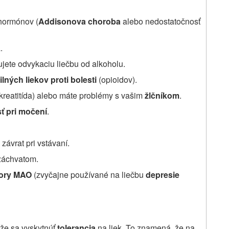
 hormónov (
Addisonova choroba
alebo nedostatočnosť
.
jete odvykaciu liečbu od alkoholu.
ilných liekov proti bolesti
(opioidov).
reatitída) alebo máte problémy s vašim
žlčníkom
.
ť pri močení
.
závrat pri vstávaní.
záchvatom.
tory MAO
(zvyčajne používané na liečbu
depresie
že sa vyskytnúť
tolerancia
na liek. To znamená, že na