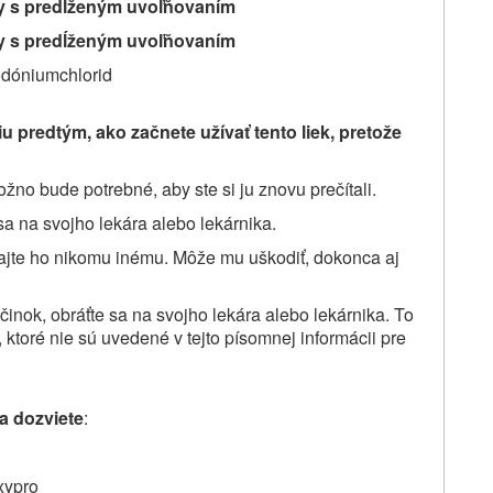
ty s predĺženým uvoľňovaním
ty s predĺženým uvoľňovaním
dóniumchlorid
iu predtým, ako začnete užívať
tento liek, pretože
žno bude potrebné, aby ste si ju znovu prečítali.
sa na svojho lekára alebo lekárnika.
vajte ho nikomu inému. Môže mu uškodiť, dokonca aj
činok, obráťte sa na svojho lekára alebo lekárnika. To
 ktoré nie sú uvedené v tejto písomnej informácii pre
sa dozviete
:
xypro