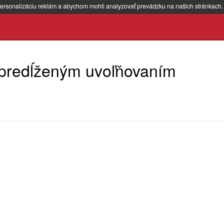
ersonalizáciu reklám a abychom mohli analyzovať prevádzku na našich stránkach
 predĺženým uvoľňovaním