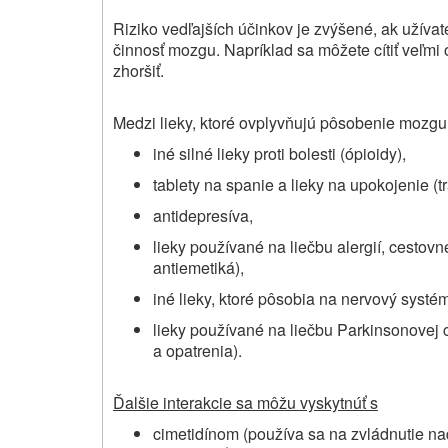
Riziko vedľajších účinkov je zvýšené, ak užíva
činnosť mozgu. Napríklad sa môžete cítiť veľm
zhoršiť.
Medzi lieky, ktoré ovplyvňujú pôsobenie mozgu,
iné silné lieky proti bolesti (ópioidy),
tablety na spanie a lieky na upokojenie (tr
antidepresíva,
lieky používané na liečbu alergií, cestovn
antiemetiká),
iné lieky, ktoré pôsobia na nervový systém
lieky používané na liečbu Parkinsonovej c
a opatrenia).
Ďalšie interakcie sa môžu vyskytnúť s
cimetidínom (používa sa na zvládnutie n