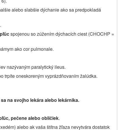
 6).
alšie alebo slabšie dýchanie ako sa predpokladá
.
pľúc
spojenou so zúžením dýchacích ciest (CHOCHP =
ámym ako cor pulmonale.
riev nazývaným paralytický ileus.
o trpíte oneskoreným vyprázdňovaním žalúdka.
sa na svojho lekára alebo lekárnika.
pľúc, pečene alebo obličiek
.
xedém) alebo ak vaša štítna žľaza nevytvára dostatok