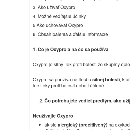
3. Ako užívať Oxypro
4. Možné vedľajšie účinky
5 Ako uchovávať Oxypro
6. Obsah balenia a ďalšie informácie
1. Čo je Oxypro a na čo sa používa
Oxypro je silný liek proti bolesti zo skupiny ópio
Oxypro sa používa na liečbu
silnej bolesti
, kto
iné lieky proti bolesti neboli účinné.
Čo potrebujete vedieť predtým, ako uži
Neužívajte Oxypro
ak ste
alergický (precitlivený)
na oxykodó