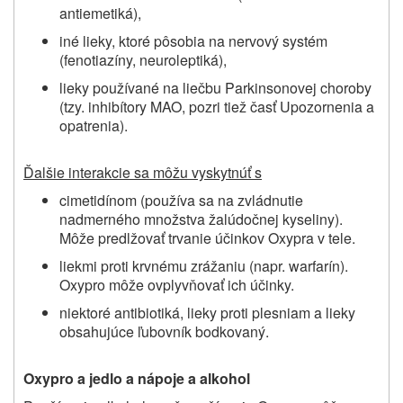
antiemetiká),
iné lieky, ktoré pôsobia na nervový systém
(fenotiazíny, neuroleptiká),
lieky používané na liečbu Parkinsonovej choroby
(tzy. inhibítory MAO, pozri tiež časť Upozornenia a
opatrenia).
Ďalšie interakcie sa môžu vyskytnúť s
cimetidínom (používa sa na zvládnutie
nadmerného množstva žalúdočnej kyseliny).
Môže predlžovať trvanie účinkov Oxypra v tele.
liekmi proti krvnému zrážaniu (napr. warfarín).
Oxypro môže ovplyvňovať ich účinky.
niektoré antibiotiká, lieky proti plesniam a lieky
obsahujúce ľubovník bodkovaný.
Oxypro a jedlo a nápoje a alkohol