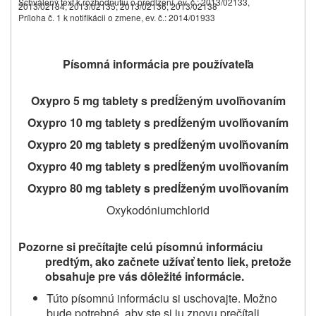
Schválený text k rozhodnutiu o predĺžení, ev. č.: 2013/02133,
2013/02134, 2013/02135, 2013/02136, 2013/02138
Príloha č. 1 k notifikácii o zmene, ev. č.: 2014/01933
Písomná informácia pre používateľa
Oxypro 5 mg tablety s predĺženým uvoľňovaním
Oxypro 10 mg tablety s predĺženým uvoľňovaním
Oxypro 20 mg tablety s predĺženým uvoľňovaním
Oxypro 40 mg tablety s predĺženým uvoľňovaním
Oxypro 80 mg tablety s predĺženým uvoľňovaním
Oxykodóniumchlorid
Pozorne si prečítajte celú písomnú informáciu
predtým, ako začnete užívať
tento liek, pretože
obsahuje pre vás dôležité informácie.
Túto písomnú informáciu si uschovajte. Možno
bude potrebné, aby ste si ju znovu prečítali.