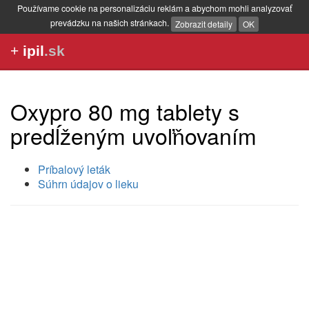
Používame cookie na personalizáciu reklám a abychom mohli analyzovať
prevádzku na našich stránkach.
Zobrazit detaily
OK
+
ipil
.sk
Oxypro 80 mg tablety s
predĺženým uvoľňovaním
Príbalový leták
Súhrn údajov o lieku