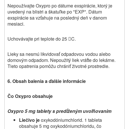
Nepoužívajte Oxypro po dátume exspirácie, ktorý je
uvedený na blistri a škatuľke po
"E
XP
"
. Dátum
exspirácie sa vzťahuje na posledný deň v danom
mesiaci.
Uchovávajte pri teplote do 25
C.

Lieky sa nesmú likvidovať odpadovou vodou alebo
domovým odpadom. Nepoužitý liek vráťte do lekárne.
Tieto opatrenia pomôžu chrániť životné prostredie.
6. Obsah balenia a ďalšie informácie
Čo Oxypro obsahuje
Oxypro 5 mg tablety s predĺženým uvoľňovaním
Liečivo je
oxykodóniumchlorid. 1 tableta
obsahuje 5 mg oxykodóniumchloridu, čo