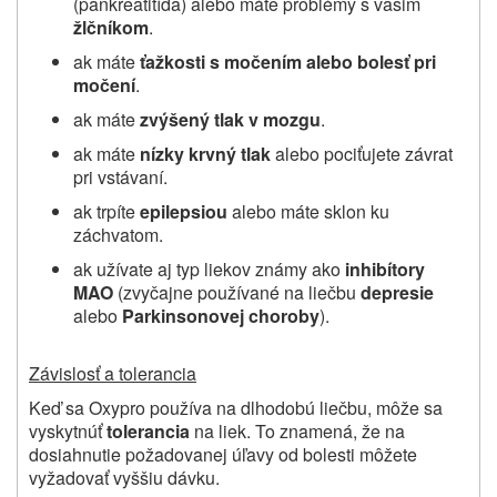
(pankreatitída) alebo máte problémy s vašim
žlčníkom
.
ak máte
ťažkosti s močením alebo bolesť pri
močení
.
ak máte
zvýšený tlak v mozgu
.
ak máte
nízky krvný tlak
alebo pociťujete závrat
pri vstávaní.
ak trpíte
epilepsiou
alebo máte sklon ku
záchvatom.
ak užívate aj typ liekov známy ako
inhibítory
MAO
(zvyčajne používané na liečbu
depresie
alebo
Parkinsonovej choroby
).
Závislosť a tolerancia
Keď sa Oxypro používa na dlhodobú liečbu, môže sa
vyskytnúť
tolerancia
na liek. To znamená, že na
dosiahnutie požadovanej úľavy od bolesti môžete
vyžadovať vyššiu dávku.