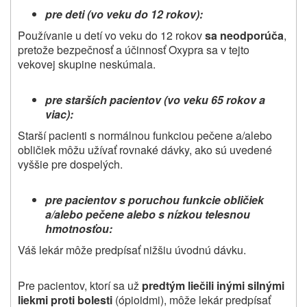
pre deti (vo veku do 12 rokov):
Používanie u detí vo veku do 12 rokov
sa neodporúča
,
pretože bezpečnosť a účinnosť Oxypra sa v tejto
vekovej skupine neskúmala.
pre starších pacientov (vo veku 65 rokov a
viac):
Starší pacienti s normálnou funkciou pečene a/alebo
obličiek môžu užívať rovnaké dávky, ako sú uvedené
vyššie pre dospelých.
pre pacientov s poruchou funkcie obličiek
a/alebo pečene alebo s nízkou telesnou
hmotnosťou:
Váš lekár môže predpísať nižšiu úvodnú dávku.
Pre pacientov, ktorí sa už
predtým
liečili inými
silnými
liekmi proti bolesti
(ópioidmi), môže lekár predpísať