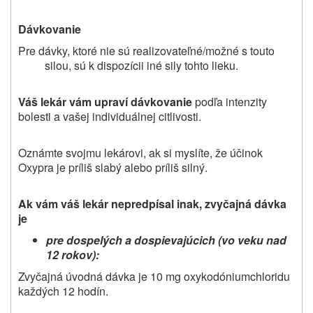
Dávkovanie
Pre dávky, ktoré nie sú realizovateľné/možné s touto
silou, sú k dispozícii iné sily tohto lieku.
Váš lekár vám upraví dávkovanie
podľa intenzity
bolesti a vašej individuálnej citlivosti.
Oznámte svojmu lekárovi, ak si myslíte, že účinok
Oxypra je príliš slabý alebo príliš silný.
Ak vám váš lekár nepredpísal inak, z
vyčajná dávka
je
pre dospelých a dospievajúcich (vo veku nad
12 rokov):
Zvyčajná úvodná dávka je 10 mg oxykodóniumchloridu
každých 12 hodín.