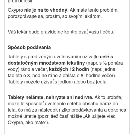
proti bolesti.
Oxypro
nie je na
to vhodný
. Ak máte tento problém,
porozprávajte sa, prosím, so svojím lekárom.
Váš lekár bude pravidelne kontrolovať vašu liečbu.
Spôsob podávania
Tablety s predĺženým uvoľňovaním užívajte
celé s
dostatočným množstvom tekutiny
(napr. s ½ pohára
vody) ráno a večer,
každých 12 hodín
(napr. jedna
tableta o 8. hodine ráno a ďalšia o 8. hodine večer).
Tablety môžete užívať s jedlom alebo bez jedla.
Tablety nelámte, nehryzte ani nedrvte.
Ak to urobíte,
môže to spôsobiť uvoľnenie celého obsahu naraz do
tela, čo má za následok riziko predávkovania a dokonca
možné úmrtie (pozri tiež časť nižšie „Ak užijete viac
Oxypra, ako máte“).