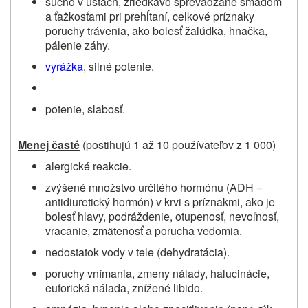
sucho v ústach, zriedkavo sprevádzané smädom
a ťažkosťami pri prehĺtaní, celkové príznaky
poruchy trávenia, ako bolesť žalúdka, hnačka,
pálenie záhy.
vyrážka
, silné potenie.
potenie, slabosť.
Menej časté
(postihujú 1 až 10 používateľov z 1 000)
alergické reakcie.
zvýšené množstvo určitého hormónu (ADH =
antidiuretický hormón) v krvi s príznakmi, ako je
bolesť hlavy, podráždenie, otupenosť, nevoľnosť,
vracanie, zmätenosť a porucha vedomia.
nedostatok vody v tele (dehydratácia).
poruchy vnímania, zmeny nálady, halucinácie,
euforická nálada, znížené libido.