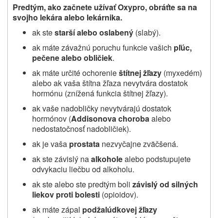
Predtým, ako začnete užívať Oxypro, obráťte sa na
svojho lekára alebo lekárnika.
ak ste
starší alebo oslabený
(slabý).
ak máte závažnú poruchu funkcie vašich
pľúc,
pečene alebo obličiek
.
ak máte určité ochorenie
štítnej žľazy
(myxedém)
alebo ak vaša štítna žľaza nevytvára dostatok
hormónu (znížená funkcia štítnej žľazy).
ak vaše nadobličky nevytvárajú dostatok
hormónov (
Addisonova choroba
alebo
nedostatočnosť nadobličiek).
ak je vaša
prostata
nezvyčajne zväčšená.
ak ste závislý na
alkohole
alebo podstupujete
odvykaciu liečbu od alkoholu.
ak ste alebo ste predtým boli
závislý od silných
liekov proti bolesti
(opioidov).
ak máte zápal
podžalúdkovej žľazy