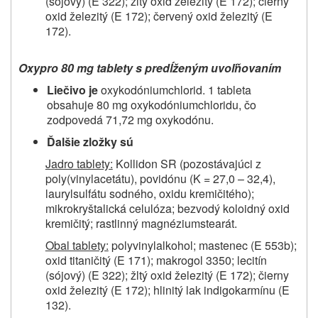
(sójový) (E 322); žltý oxid železitý (E 172); čierny
oxid železitý (E 172); červený oxid železitý (E
172).
Oxypro 80 mg tablety s predĺženým uvoľňovaním
Liečivo je
oxykodóniumchlorid. 1 tableta
obsahuje 80 mg oxykodóniumchloridu, čo
zodpovedá 71,72 mg oxykodónu.
Ďalšie zložky sú
Jadro tablety:
Kollidon SR (pozostávajúci z
poly(vinylacetátu), povidónu (K = 27,0 – 32,4),
laurylsulfátu sodného, oxidu kremičitého);
mikrokryštalická celulóza; bezvodý koloidný oxid
kremičitý; rastlinný magnéziumstearát.
Obal tablety:
polyvinylalkohol; mastenec (E 553b);
oxid titaničitý (E 171); makrogol 3350; lecitín
(sójový) (E 322); žltý oxid železitý (E 172); čierny
oxid železitý (E 172); hlinitý lak indigokarmínu (E
132).