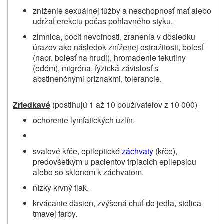
zníženie sexuálnej túžby a neschopnosť mať alebo
udržať erekciu počas pohlavného styku.
zimnica, pocit nevoľnosti, zranenia v dôsledku
úrazov ako následok zníženej ostražitosti, bolesť
(napr. bolesť na hrudi), hromadenie tekutiny
(edém), migréna, fyzická závislosť s
abstinenčnými príznakmi, tolerancie.
Zriedkavé
(postihujú 1 až 10 používateľov z 10 000)
ochorenie lymfatických uzlín.
svalové kŕče, epileptické
záchvaty
(kŕče),
predovšetkým u pacientov trpiacich epilepsiou
alebo so sklonom k záchvatom.
nízky krvný tlak.
krvácanie ďasien, zvýšená chuť do jedla, stolica
tmavej farby.