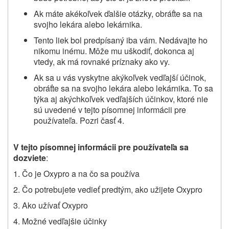
Ak máte akékoľvek ďalšie otázky, obráťte sa na
svojho lekára alebo lekárnika.
Tento liek bol predpísaný iba vám. Nedávajte ho
nikomu inému. Môže mu uškodiť, dokonca aj
vtedy, ak má rovnaké príznaky ako vy.
Ak sa u vás vyskytne akýkoľvek vedľajší účinok,
obráťte sa na svojho lekára alebo lekárnika. To sa
týka aj akýchkoľvek vedľajších účinkov, ktoré nie
sú uvedené v tejto písomnej informácii pre
používateľa. Pozri časť 4.
V tejto písomnej informácii pre používateľa sa
dozviete
:
1. Čo je Oxypro a na čo sa používa
2. Čo potrebujete vedieť predtým, ako užijete Oxypro
3. Ako užívať Oxypro
4. Možné vedľajšie účinky