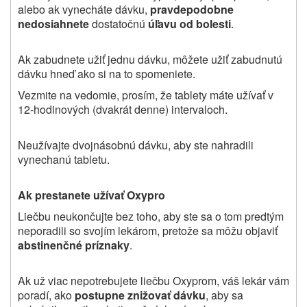
alebo ak vynecháte dávku,
pravdepodobne
nedosiahnete
dostatočnú
úľavu od bolesti
.
Ak zabudnete užiť jednu dávku, môžete užiť zabudnutú
dávku hneď ako si na to spomeniete.
Vezmite na vedomie, prosím, že tablety máte užívať v
12‑hodinových (dvakrát denne) intervaloch.
Neužívajte dvojnásobnú dávku, aby ste nahradili
vynechanú tabletu.
Ak prestanete užívať Oxypro
Liečbu neukončujte bez toho, aby ste sa o tom predtým
neporadili so svojím lekárom, pretože sa môžu objaviť
abstinenčné príznaky
.
Ak už viac nepotrebujete liečbu Oxyprom, váš lekár vám
poradí, ako
postupne znižovať dávku
, aby sa