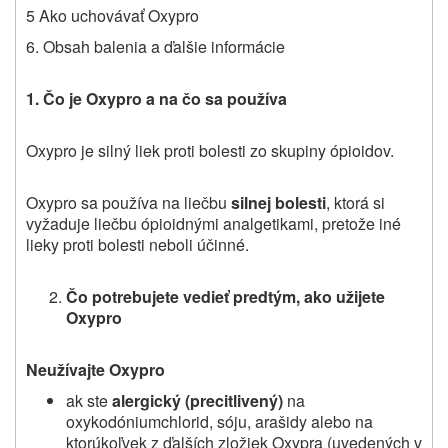
5 Ako uchovávať Oxypro
6. Obsah balenia a ďalšie informácie
1. Čo je Oxypro a na čo sa používa
Oxypro je silný liek proti bolesti zo skupiny ópioidov.
Oxypro sa používa na liečbu
silnej bolesti
, ktorá si
vyžaduje liečbu ópioidnými analgetikami, pretože iné
lieky proti bolesti neboli účinné.
Čo potrebujete vedieť predtým, ako užijete
Oxypro
Neužívajte Oxypro
ak ste
alergický (precitlivený)
na
oxykodóniumchlorid, sóju, arašidy alebo na
ktorúkoľvek z ďalších zložiek Oxypra (uvedených v