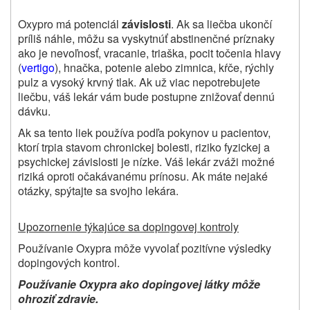
Oxypro má potenciál
závislosti
. Ak sa liečba ukončí
príliš náhle, môžu sa vyskytnúť abstinenčné príznaky
ako je nevoľnosť, vracanie, triaška, pocit točenia hlavy
(
vertigo
), hnačka, potenie alebo zimnica, kŕče, rýchly
pulz a vysoký krvný tlak. Ak už viac nepotrebujete
liečbu, váš lekár vám bude postupne znižovať dennú
dávku.
Ak sa tento liek používa podľa pokynov u pacientov,
ktorí trpia stavom chronickej bolesti, riziko fyzickej a
psychickej závislosti je nízke. Váš lekár zváži možné
riziká oproti očakávanému prínosu. Ak máte nejaké
otázky, spýtajte sa svojho lekára.
Upozornenie týkajúce sa dopingovej kontroly
Používanie Oxypra môže vyvolať pozitívne výsledky
dopingových kontrol.
Používanie Oxypra ako dopingovej látky môže
ohroziť zdravie.