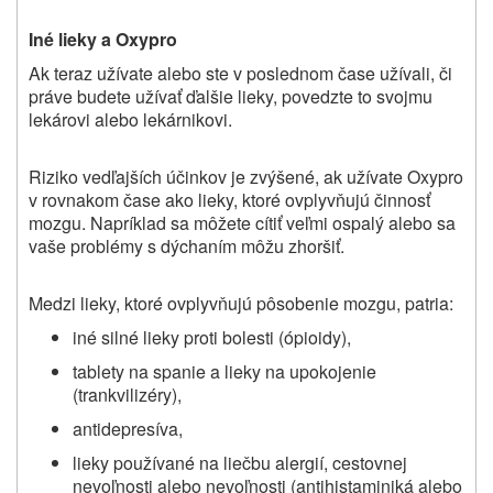
Iné lieky a Oxypro
Ak teraz užívate alebo ste v poslednom čase užívali, či
práve budete užívať ďalšie lieky, povedzte to svojmu
lekárovi alebo lekárnikovi.
Riziko vedľajších účinkov je zvýšené, ak užívate Oxypro
v rovnakom čase ako lieky, ktoré ovplyvňujú činnosť
mozgu. Napríklad sa môžete cítiť veľmi ospalý alebo sa
vaše problémy s dýchaním môžu zhoršiť.
Medzi lieky, ktoré ovplyvňujú pôsobenie mozgu, patria:
iné silné lieky proti bolesti (ópioidy),
tablety na spanie a lieky na upokojenie
(trankvilizéry),
antidepresíva,
lieky používané na liečbu alergií, cestovnej
nevoľnosti alebo nevoľnosti (antihistaminiká alebo