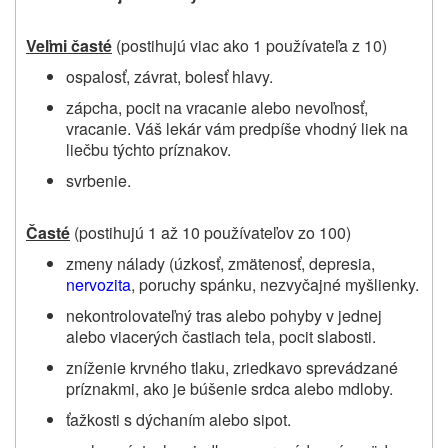
Veľmi časté
(postihujú viac ako 1 používateľa z 10)
ospalosť, závrat, bolesť hlavy.
zápcha, pocit na vracanie alebo nevoľnosť,
vracanie. Váš lekár vám predpíše vhodný liek na
liečbu týchto príznakov.
svrbenie.
Časté
(postihujú 1 až 10 používateľov zo 100)
zmeny nálady (úzkosť, zmätenosť, depresia,
nervozita
, poruchy spánku, nezvyčajné myšlienky.
nekontrolovateľný tras alebo pohyby v jednej
alebo viacerých častiach tela, pocit slabosti.
zníženie krvného tlaku, zriedkavo sprevádzané
príznakmi, ako je búšenie srdca alebo mdloby.
ťažkosti s dýchaním alebo sipot.