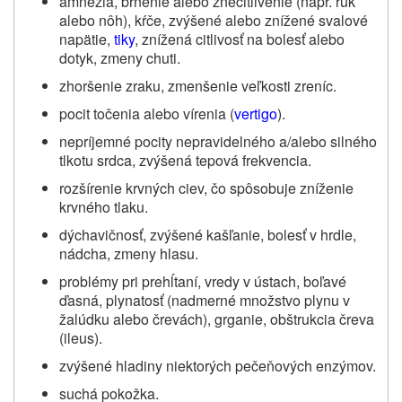
amnézia, brnenie alebo znecitlivenie (napr. rúk
alebo nôh), kŕče, zvýšené alebo znížené svalové
napätie,
tiky
, znížená citlivosť na bolesť alebo
dotyk, zmeny chuti.
zhoršenie zraku, zmenšenie veľkosti zreníc.
pocit točenia alebo vírenia (
vertigo
).
nepríjemné pocity nepravidelného a/alebo silného
tlkotu srdca, zvýšená tepová frekvencia.
rozšírenie krvných ciev, čo spôsobuje zníženie
krvného tlaku.
dýchavičnosť, zvýšené kašľanie, bolesť v hrdle,
nádcha, zmeny hlasu.
problémy pri prehĺtaní, vredy v ústach, boľavé
ďasná, plynatosť (nadmerné množstvo plynu v
žalúdku alebo črevách), grganie, obštrukcia čreva
(ileus).
zvýšené hladiny niektorých pečeňových enzýmov.
suchá pokožka.