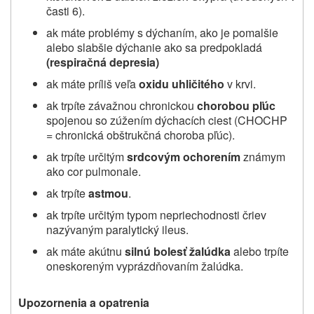
časti 6).
ak máte problémy s dýchaním, ako je pomalšie
alebo slabšie dýchanie ako sa predpokladá
(respiračná depresia)
ak máte príliš veľa
oxidu uhličitého
v krvi.
ak trpíte závažnou chronickou
chorobou pľúc
spojenou so zúžením dýchacích ciest (CHOCHP
= chronická obštrukčná choroba pľúc).
ak trpíte určitým
srdcovým ochorením
známym
ako cor pulmonale.
ak trpíte
astmou
.
ak trpíte určitým typom nepriechodnosti čriev
nazývaným paralytický ileus.
ak máte akútnu
silnú bolesť žalúdka
alebo trpíte
oneskoreným vyprázdňovaním žalúdka.
Upozornenia a opatrenia