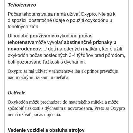
Tehotenstvo
Počas tehotenstva sa nemá užívať Oxypro. Nie sú k
dispozícii dostatočné údaje o použití oxykodónu u
tehotných žien.
Dlhodobé
používanie
oxykodónu
počas
tehotenstva
môže vyvolať
abstinenčné príznaky u
novorodencov
. U detí narodených matkám, ktoré užili
oxykodón počas posledných 3-4 týždňov pred pôrodom,
boli pozorované ťažkosti s dýchaním.
Oxypro sa má užívať v tehotenstve iba ak prínos prevažuje
nad možnými rizikami u dieťaťa.
Dojčenie
Oxykodón môže prechádzať do materského mlieka a môže
spôsobiť ťažkosti s dýchaním u novorodenca. Preto sa Oxypro
nemá užívať počas dojčenia.
Vedenie vozidiel a obsluha strojov