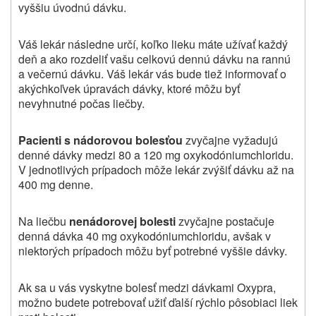
vyššiu úvodnú dávku.
Váš lekár následne určí, koľko lieku máte užívať každý
deň a ako rozdeliť vašu celkovú dennú dávku na rannú
a večernú dávku. Váš lekár vás bude tiež informovať o
akýchkoľvek úpravách dávky, ktoré môžu byť
nevyhnutné počas liečby.
Pacienti s nádorovou bolesťou
zvyčajne vyžadujú
denné dávky medzi 80 a 120 mg oxykodóniumchloridu.
V jednotlivých prípadoch môže lekár zvýšiť dávku až na
400 mg denne.
Na liečbu
nenádorovej bolesti
zvyčajne postačuje
denná dávka 40 mg oxykodóniumchloridu, avšak v
niektorých prípadoch môžu byť potrebné vyššie dávky.
Ak sa u vás vyskytne bolesť medzi dávkami Oxypra,
možno budete potrebovať užiť ďalší rýchlo pôsobiaci liek