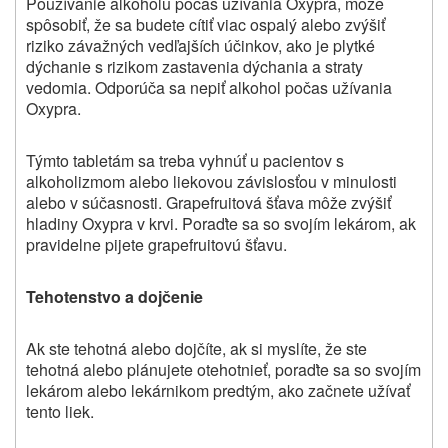
Používanie alkoholu počas užívania Oxypra, môže
spôsobiť, že sa budete cítiť viac ospalý alebo zvýšiť
riziko závažných vedľajších účinkov, ako je plytké
dýchanie s rizikom zastavenia dýchania a straty
vedomia. Odporúča sa nepiť alkohol počas užívania
Oxypra.
Týmto tabletám sa treba vyhnúť u pacientov s
alkoholizmom alebo liekovou závislosťou v minulosti
alebo v súčasnosti. Grapefruitová šťava môže zvýšiť
hladiny Oxypra v krvi. Poraďte sa so svojím lekárom, ak
pravidelne pijete grapefruitovú šťavu.
Tehotenstvo a dojčenie
Ak ste tehotná alebo dojčíte, ak si myslíte, že ste
tehotná alebo plánujete otehotnieť, poraďte sa so svojím
lekárom alebo lekárnikom predtým, ako začnete užívať
tento liek.