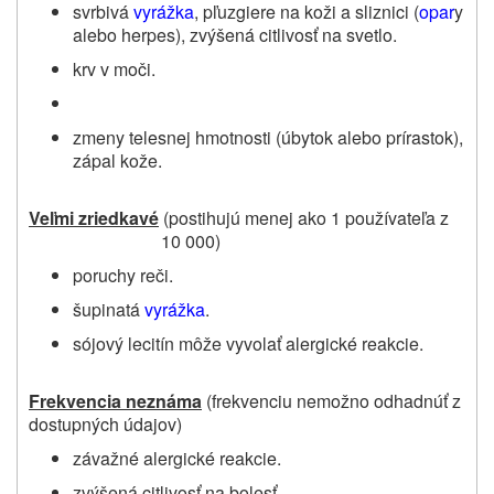
svrbivá
vyrážka
, pľuzgiere na koži a sliznici (
opar
y
alebo herpes), zvýšená citlivosť na svetlo.
krv v moči.
zmeny telesnej hmotnosti (úbytok alebo prírastok),
zápal kože.
Veľmi zriedkavé
(postihujú menej ako 1 používateľa z
10 000)
poruchy reči.
šupinatá
vyrážka
.
sójový lecitín môže vyvolať alergické reakcie.
Frekvencia neznáma
(frekvenciu nemožno odhadnúť z
dostupných údajov)
závažné alergické reakcie.
zvýšená citlivosť na bolesť.