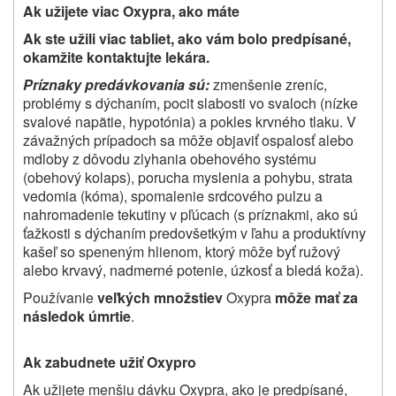
Ak užijete viac Oxypra, ako máte
Ak ste užili viac tabliet, ako vám bolo predpísané,
o
kamžite kontaktujte lekára.
Príznaky predávkovania sú:
zmenšenie zreníc,
problémy s dýchaním, pocit slabosti vo svaloch (nízke
svalové napätie, hypotónia) a pokles krvného tlaku. V
závažných prípadoch sa môže objaviť ospalosť alebo
mdloby z dôvodu zlyhania obehového systému
(obehový kolaps), porucha myslenia a pohybu, strata
vedomia (kóma), spomalenie srdcového pulzu a
nahromadenie tekutiny v pľúcach (s príznakmi, ako sú
ťažkosti s dýchaním predovšetkým v ľahu a produktívny
kašeľ so speneným hlienom, ktorý môže byť ružový
alebo krvavý, nadmerné potenie, úzkosť a bledá koža).
Používanie
veľkých množstiev
Oxypra
môže mať za
následok úmrtie
.
Ak zabudnete užiť Oxypro
Ak užijete menšiu dávku Oxypra, ako je predpísané,