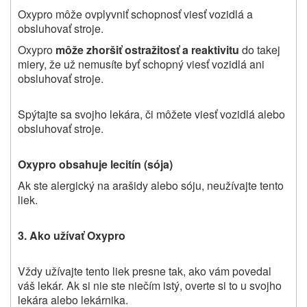
Oxypro môže ovplyvniť schopnosť viesť vozidlá a
obsluhovať stroje.
Oxypro
môže zhoršiť ostražitosť a reaktivitu
do takej
miery, že už nemusíte byť schopný viesť vozidlá ani
obsluhovať stroje.
Spýtajte sa svojho lekára, či môžete viesť vozidlá alebo
obsluhovať stroje.
Oxypro obsahuje lecitín (sója)
Ak ste alergický na arašidy alebo sóju, neužívajte tento
liek.
3. Ako užívať Oxypro
Vždy užívajte tento liek presne tak, ako vám povedal
váš lekár. Ak si nie ste niečím istý, overte si to u svojho
lekára alebo lekárnika.