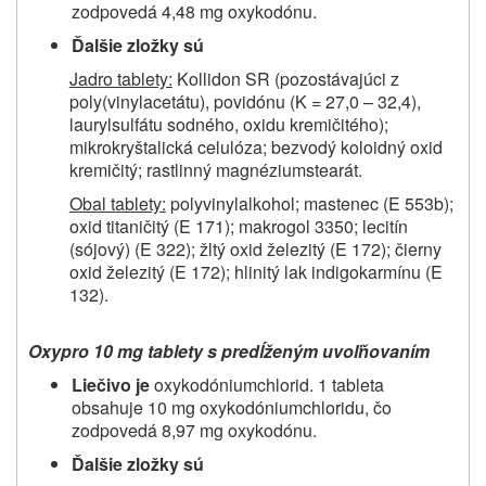
zodpovedá 4,48 mg oxykodónu.
Ďalšie zložky sú
Jadro tablety:
Kollidon SR (pozostávajúci z
poly(vinylacetátu), povidónu (K = 27,0 – 32,4),
laurylsulfátu sodného, oxidu kremičitého);
mikrokryštalická celulóza; bezvodý koloidný oxid
kremičitý; rastlinný magnéziumstearát.
Obal tablety:
polyvinylalkohol; mastenec (E 553b);
oxid titaničitý (E 171); makrogol 3350; lecitín
(sójový) (E 322); žltý oxid železitý (E 172); čierny
oxid železitý (E 172); hlinitý lak indigokarmínu (E
132).
Oxypro 10 mg tablety s predĺženým uvoľňovaním
Liečivo je
oxykodóniumchlorid. 1 tableta
obsahuje 10 mg oxykodóniumchloridu, čo
zodpovedá 8,97 mg oxykodónu.
Ďalšie zložky sú