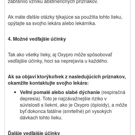
zabránilo vzniku abstinenčných príznakov.
Ak máte ďalšie otázky týkajúce sa použitia tohto lieku,
opýtajte sa svojho lekára alebo lekárnika.
4. Možné vedľajšie účinky
Tak ako všetky lieky, aj Oxypro môže spôsobovať
vedľajšie účinky, hoci sa neprejavia u každého.
Ak sa objaví ktorýkoľvek z nasledujúcich príznakov,
okamžite kontaktujte svojho lekára:
Veľmi pomalé alebo slabé dýchanie
(respiračná
depresia). Toto je najzávažnejšie riziko v
súvislosti s liekmi, ako je Oxypro (ópioidy), a môže
byť dokonca fatálne (
smrteľné)
pri vysokých
dávkach tohto lieku.
Ďalšie vedľajšie účinky