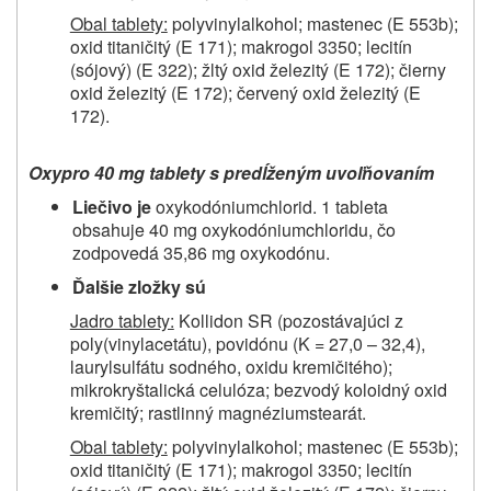
Obal tablety:
polyvinylalkohol; mastenec (E 553b);
oxid titaničitý (E 171); makrogol 3350; lecitín
(sójový) (E 322); žltý oxid železitý (E 172); čierny
oxid železitý (E 172); červený oxid železitý (E
172).
Oxypro 40 mg tablety s predĺženým uvoľňovaním
Liečivo je
oxykodóniumchlorid. 1 tableta
obsahuje 40 mg oxykodóniumchloridu, čo
zodpovedá 35,86 mg oxykodónu.
Ďalšie zložky sú
Jadro tablety:
Kollidon SR (pozostávajúci z
poly(vinylacetátu), povidónu (K = 27,0 – 32,4),
laurylsulfátu sodného, oxidu kremičitého);
mikrokryštalická celulóza; bezvodý koloidný oxid
kremičitý; rastlinný magnéziumstearát.
Obal tablety:
polyvinylalkohol; mastenec (E 553b);
oxid titaničitý (E 171); makrogol 3350; lecitín