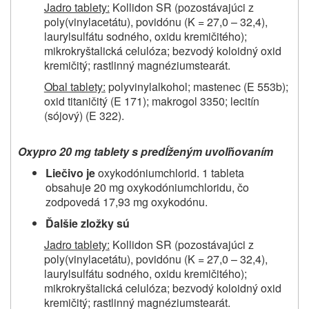
Jadro tablety:
Kollidon SR (pozostávajúci z
poly(vinylacetátu), povidónu (K = 27,0 – 32,4),
laurylsulfátu sodného, oxidu kremičitého);
mikrokryštalická celulóza; bezvodý koloidný oxid
kremičitý; rastlinný magnéziumstearát.
Obal tablety:
polyvinylalkohol; mastenec (E 553b);
oxid titaničitý (E 171); makrogol 3350; lecitín
(sójový) (E 322).
Oxypro 20 mg tablety s predĺženým uvoľňovaním
Liečivo je
oxykodóniumchlorid. 1 tableta
obsahuje 20 mg oxykodóniumchloridu, čo
zodpovedá 17,93 mg oxykodónu.
Ďalšie zložky sú
Jadro tablety:
Kollidon SR (pozostávajúci z
poly(vinylacetátu), povidónu (K = 27,0 – 32,4),
laurylsulfátu sodného, oxidu kremičitého);
mikrokryštalická celulóza; bezvodý koloidný oxid
kremičitý; rastlinný magnéziumstearát.