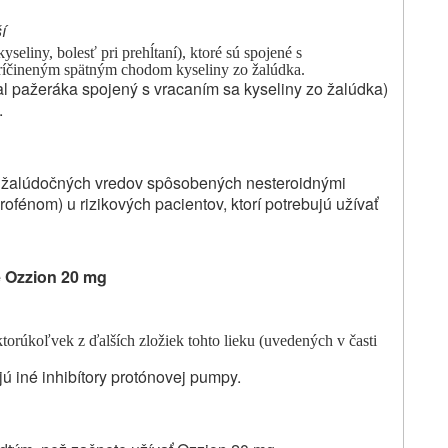
í
yseliny, bolesť pri prehĺtaní), ktoré sú spojené s
ríčineným spätným chodom kyseliny zo žalúdka.
pal pažeráka spojený s vracaním sa kyseliny zo žalúdka)
.
 žalúdočných vredov spôsobených nesteroidnými
ofénom) u rizikových pacientov, ktorí potrebujú užívať
te Ozzion 20 mg
 ktorúkoľvek z ďalších zložiek tohto lieku (uvedených
v
časti
ujú iné inhibítory protónovej pumpy.