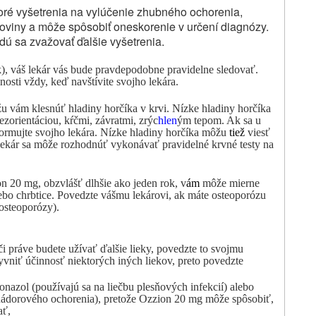
toré vyšetrenia na vylúčenie zhubného ochorenia,
koviny a môže spôsobiť oneskorenie v určení diagnózy.
dú sa zvažovať ďalšie vyšetrenia.
), váš lekár vás bude pravdepodobne pravidelne sledovať.
osti vždy, keď navštívite svojho lekára.
u vám klesnúť hladiny horčíka v krvi. Nízke hladiny horčíka
zorientáciou, kŕčmi, závratmi, zrýc
hlen
ým tepom. Ak sa u
formujte svojho lekára. Nízke hladiny horčíka môžu
tiež
viesť
lekár sa môže rozhodnúť vykonávať pravidelné krvné testy na
n 20 mg, obzvlášť dlhšie ako jeden rok, v
ám
môže mierne
lebo chrbtice. Povedzte vášmu lekárovi, ak máte osteoporózu
 osteoporózy).
či práve budete užívať ďalšie lieky, povedzte to svojmu
niť účinnosť niektorých iných liekov, preto povedzte
konazol (používajú sa na liečbu plesňových infekcií) alebo
 nádorového ochorenia), pretože
Ozzion
20 mg môže spôsobiť,
ať,