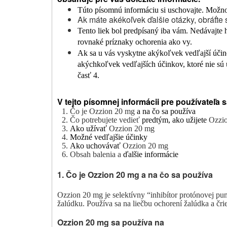
Túto písomnú informáciu si uschovajte.
Možno 
Ak máte akékoľvek ďalšie otázky, obráťte 
Tento liek bol predpísaný iba vám. Nedávajte
rovnaké príznaky ochorenia ako vy.
Ak sa u vás vyskytne akýkoľvek vedľajší účinok
akýchkoľvek vedľajších účinkov, ktoré nie sú 
časť 4.
V tejto písomnej informácii pre používateľa s
1. Čo je Ozzion 20 mg
a na čo sa používa
2. Čo potrebujete vedieť
predtým, ako užijete
Ozzi
3.
Ako užívať
Ozzion 20 mg
4.
Možné vedľajšie účinky
5.
Ako uchovávať
Ozzion 20 mg
6. Obsah balenia a
ďalšie informácie
1. Čo je Ozzion 20 mg a na čo sa používa
Ozzion 20 mg
je selektívny “inhibítor protónovej pu
žalúdku. Používa sa na liečbu ochorení žalúdka a čri
Ozzion
20 mg sa používa na