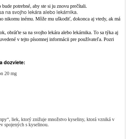
bude potrebné, aby ste si ju znovu prečítali.
sa na svojho lekára alebo lekárnika.
 ho nikomu inému. Môže mu uškodiť, dokonca aj vtedy, ak má
, obráťte sa na svojho lekára alebo lekárnika. To sa týka aj
uvedené v tejto písomnej informácii pre používateľa. Pozri
a dozviete:
on 20 mg
mpy“, liek, ktorý znižuje množstvo kyseliny, ktorá vzniká v
ev spojených s kyselinou.