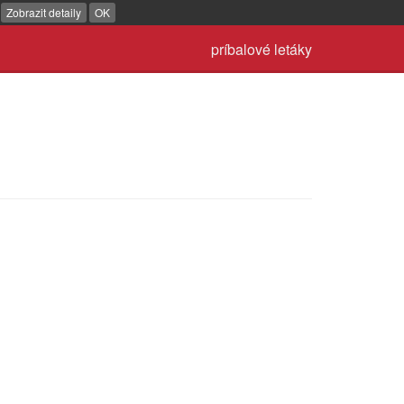
.
Zobrazit detaily
OK
príbalové letáky