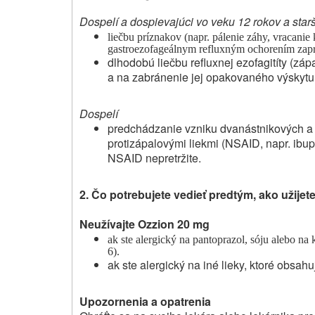
Dospelí a dospievajúci vo veku 12 rokov a starš
liečbu
príznakov (napr. pálenie záhy, vracanie k
gastroezofageálnym refluxným ochorením zap
dlhodobú liečbu refluxnej ezofagitíty (zá
a na zabránenie jej opakovaného výskytu
Dospelí
predchádzanie vzniku dvanástnikových a
protizápalovými liekmi (NSAID, napr. ibupr
NSAID nepretržite.
2. Čo potrebujete vedieť predtým, ako užije
Neužívajte Ozzion 20 mg
ak ste alergický na pantoprazol, sóju alebo na
6).
ak ste alergický na iné lieky, ktoré obsah
Upozornenia a opatrenia