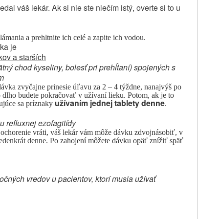
al váš lekár. Ak si nie ste niečím istý, overte si to u
lámania a prehltnite ich celé a zapite ich vodou.
ka je
kov a starších
tný chod kyseliny, bolesť pri prehĺtaní) spojených s
ím
dávka zvyčajne prinesie úľavu za 2 – 4 týždne, nanajvýš po
 dlho budete pokračovať v užívaní lieku. Potom, ak je to
užívaním jednej tablety denne
ujúce sa príznaky
.
 refluxnej ezofagitídy
 ochorenie vráti, váš lekár vám môže dávku zdvojnásobiť, v
jedenkrát denne. Po zahojení môžete dávku opäť znížiť späť
čných vredov u pacientov, ktorí musia užívať