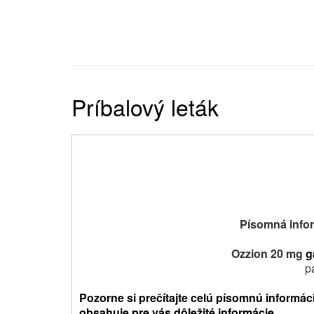
Príbalový leták
Písomná infor
Ozzion 20 mg
g
p
Pozorne si prečítajte celú písomnú informáci
obsahuje pre vás dôležité informácie.