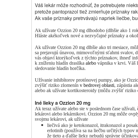
Váš lekár môže rozhodnúť, že potrebujete niek
pretože pantoprazol tiež zmierňuje príznaky ra
Ak vaše príznaky pretrvávajú napriek liečbe, bu
Ak užívate
Ozzion
20 mg dlhodobo (dlhšie ako 1 rok
Hláste akékoľvek nové a nezvyčajné príznaky a okoln
Ak užívate Ozzion 20 mg dlhšie ako tri mesiace, môž
sa prejavujú únavou, mimovoľnými sťahmi svalov, de
vás objaví ktorýkoľvek z týchto príznakov, ihneď in
k zníženiu hladín draslíka
alebo
vápnika v krvi. Váš 
sledovanie hladín horčíka.
Užívanie inhibítorov protónovej pumpy, ako je Ozzio
zvýšiť riziko zlomenín
v bedrovej oblasti
, zápästia a
alebo ak užívate kortikosteroidy (môžu zvýšiť riziko
Iné lieky a Ozzion 20 mg
Ak teraz užívate alebo ste v poslednom čase užívali, 
lekárovi alebo lekárnikovi.
Ozzion
20 mg môže ovplyv
svojmu lekárovi, ak užívate
liečivá ako je ketokonazol, itrakonazol a posa
erlotinib (používa sa na liečbu určitých typov
že tieto a ďalšie lieky nebudú správne účinkov