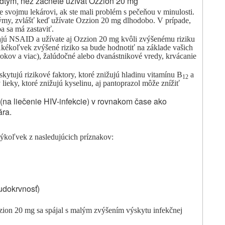
edtým, než začnete užívať Ozzion 20 mg
 svojmu lekárovi, ak ste mali problém s pečeňou v minulosti.
my, zvlášť keď užívate
Ozzion
20 mg
dlhodobo. V prípade,
a sa má zastaviť.
lajú NSAID a užívate aj
Ozzion
20 mg
kvôli zvýšenému riziku
kékoľvek zvýšené riziko sa bude hodnotiť na základe vašich
rokov a viac), žalúdočné alebo dvanástnikové vredy, krvácanie
skytujú rizikové faktory, ktoré znižujú hladinu vitamínu B
a
12
lieky, ktoré znižujú kyselinu, aj pantoprazol môže znížiť
r (na liečenie HIV-infekcie) v rovnakom čase ako
ára.
kýkoľvek z nasledujúcich príznakov:
hudokrvnosť)
zion
20 mg sa spájal s malým zvýšením výskytu infekčnej