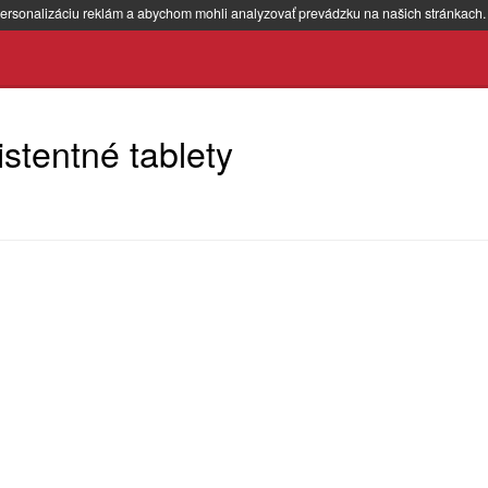
ersonalizáciu reklám a abychom mohli analyzovať prevádzku na našich stránkach
stentné tablety