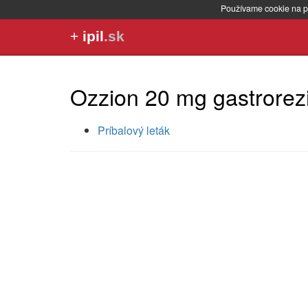
Používame cookie na p
+
ipil
.sk
Ozzion 20 mg gastrorezi
Príbalový leták