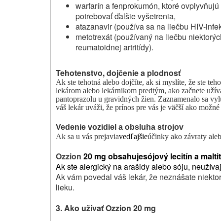
warfarín a fenprokumón, ktoré ovplyvňujú
potrebovať ďalšie vyšetrenia,
atazanavir (používa sa na liečbu HIV-infek
metotrexát (používaný na liečbu niektorýc
reumatoidnej artritídy).
Tehotenstvo, dojčenie a plodnosť
Ak ste tehotná alebo dojčíte, ak si myslíte, že ste te
lekárom alebo lekárnikom predtým, ako začnete užívať
pantoprazolu u gravidných žien. Zaznamenalo sa vylu
váš lekár
uváži, že prínos pre vás je väčší ako možné
Vedenie vozidiel a obsluha strojov
Ak sa u vás prejavia
vedľajšie
účinky ako závraty aleb
Ozzion
20 mg obsahuje
sójový lecitín a malti
Ak ste alergický na arašidy alebo sóju, neužívajt
Ak vám povedal váš lekár, že neznášate niektoré
lieku.
3. Ako užívať Ozzion 20 mg