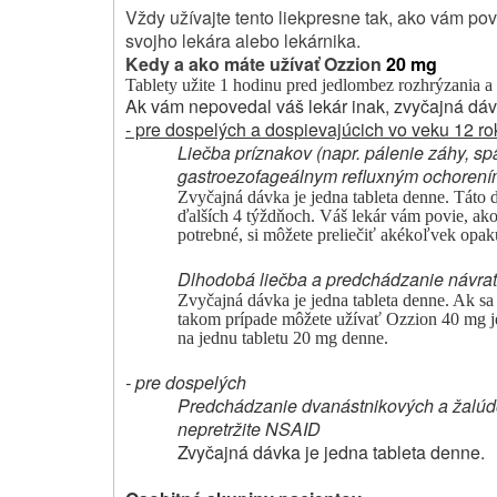
Vždy užívajte tento liek
presne tak, ako vám poved
svojho lekára alebo lekárnika.
Kedy a ako máte užívať Ozzion
20 mg
Tablety užite 1 hodinu pred jedlom
bez rozhrýzania a 
Ak vám nepovedal váš lekár inak, zvyčajná dáv
- pre dospelých a dospievajúcich vo veku 12 ro
Liečba príznakov (napr. pálenie záhy, spä
gastroezofageálnym refluxným ochoren
Zvyčajná dávka je jedna tableta denne. Táto 
ďalších 4 týždňoch. Váš lekár vám povie, ako
potrebné, si môžete preliečiť akékoľvek opak
Dlhodobá liečba a predchádzanie návratu
Zvyčajná dávka je jedna tableta denne. Ak sa
takom prípade môžete užívať
Ozzion
40 mg
na jednu tabletu 20 mg denne.
- pre dospelých
Predchádzanie dvanástnikových a žalúdo
nepretržite NSAID
Zvyčajná dávka je jedna tableta denne.