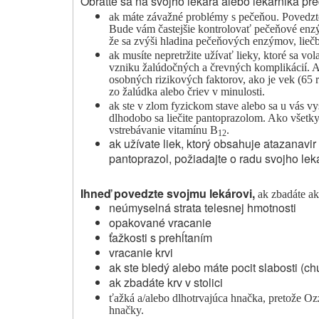
Obráťte sa na svojho lekára alebo lekárnika pr
ak máte závažné problémy s pečeňou. Povedzte
Bude vám častejšie kontrolovať pečeňové enzý
že sa zvýši hladina pečeňových enzýmov, liečb
ak musíte nepretržite užívať lieky, ktoré sa vo
vzniku žalúdočných a črevných komplikácií. A
osobných rizikových faktorov, ako je vek (65 
zo žalúdka alebo čriev v minulosti.
ak ste v zlom fyzickom stave alebo sa u vás vy
dlhodobo sa liečite pantoprazolom. Ako všetky 
vstrebávanie vitamínu B
.
12
ak užívate liek, ktorý obsahuje atazanavi
pantoprazol, požiadajte o radu svojho lek
Ihneď povedzte svojmu lekárovi,
ak zbadáte a
neúmyselná strata telesnej hmotnosti
opakované vracanie
ťažkosti s prehĺtaním
vracanie krvi
ak ste bledý alebo máte pocit slabosti (c
ak zbadáte krv v stolici
ťažká a/alebo dlhotrvajúca hnačka, pretože
Oz
hnačky.