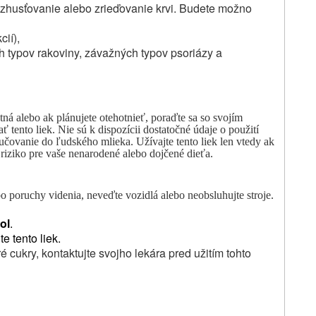
 zhusťovanie alebo zrieďovanie krvi. Budete možno
cií),
h typov rakoviny, závažných typov psoriázy a
hotná alebo ak plánujete otehotnieť, poraďte sa so svojím
 tento liek. Nie sú k dispozícii dostatočné údaje o použití
čovanie do ľudského mlieka. Užívajte tento liek len vtedy ak
 riziko pre vaše nenarodené alebo dojčené dieťa.
o poruchy videnia, neveďte vozidlá alebo neobsluhujte stroje.
tol
.
e tento liek.
 cukry, kontaktujte svojho lekára pred užitím tohto