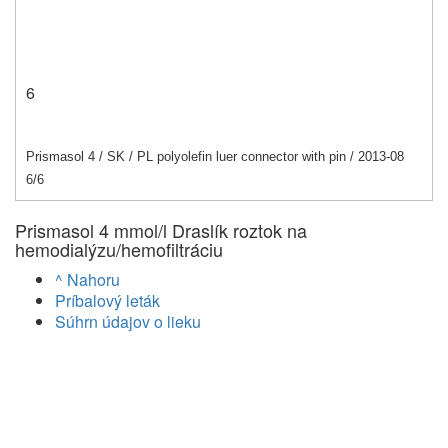
6
Prismasol 4 / SK / PL polyolefin luer connector with pin / 2013
-08
6
/
6
Prismasol 4 mmol/l Draslík roztok na
hemodialýzu/hemofiltráciu
^ Nahoru
Príbalový leták
Súhrn údajov o lieku