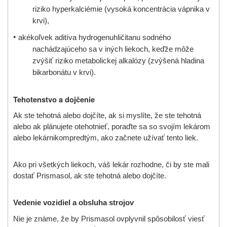
riziko hyperkalciémie (vysoká koncentrácia vápnika v
krvi),
•
akékoľvek aditíva hydrogenuhličitan
u
sodného
nachádzajúceho sa v iných liekoch, keďže môže
zvýšiť riziko metabolickej alkalózy (zvýšená hladina
bikarbonátu v krvi).
Tehotenstvo a dojčenie
Ak ste tehotná alebo dojčíte, ak si myslíte, že ste tehotná
alebo ak plánujete otehotnieť
, poraďte sa so svojím lekárom
alebo lekárnikom
predtým, ako začnete užívať tento liek
.
Ako pri všetkých liekoch, váš lekár rozhodne, či by ste mali
dostať Prismasol, ak ste tehotná alebo dojčíte.
Vedenie vozidiel a obsluha strojov
Nie je známe, že by Prismasol ovplyvnil spôsobilosť viesť