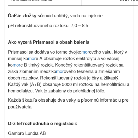
Ďalšie zložky sú:
oxid uhličitý, voda na injekcie
pH rekonštituovaného roztoku: 7,0 – 8,5
Ako vyzerá Prismasol a obsah balenia
Prismasol sa dodáva vo forme dvojko
mor
ového vaku, ktorý v
menšej ko
mor
e A obsahuje roztok elektrolytu a vo väčšej
ko
mor
e B tlmivý roztok. Konečný rekonštituovaný roztok sa
získa zlomením medziko
mor
ového tesnenia a zmiešaním
oboch roztokov. Rekonštituovaný roztok je číry a žltkastý.
Každý vak (A+B) obsahuje 5000 ml roztoku na hemofiltráciu a
hemodialýzu. Vak je zabalený do priehľadnej fólie.
Každá škatuľa obsahuje dva vaky a písomnú informáciu pre
používateľa.
Držiteľ rozhodnutia o registrácii:
Gambro Lundia AB