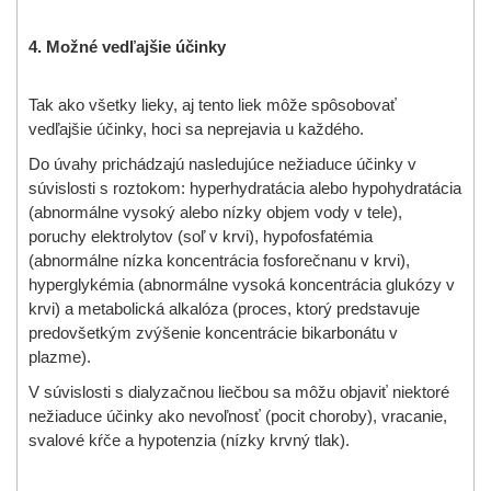
4.
Možné vedľajšie účinky
Tak ako všetky lieky, aj
tento liek
môže spôsobovať
vedľajšie účinky, hoci sa neprejavia u každého.
Do úvahy prichádzajú nasledujúce nežiaduce účinky v
súvislosti s roztokom: hyperhydratácia alebo hypohydratácia
(abnormálne vysoký alebo nízky objem vody v tele),
poruchy elektrolytov (soľ v krvi), hypofosfatémia
(abnormálne nízka koncentrácia fosforečnanu v krvi),
hyperglykémia (abnormálne vysoká koncentrácia glukózy v
krvi) a metabolická alkalóza (proces, ktorý predstavuje
predovšetkým zvýšenie koncentrácie bikarbonátu v
plazme).
V súvislosti s dialyzačnou liečbou sa môžu objaviť niektoré
nežiaduce účinky ako nevoľnosť (pocit choroby), vracanie,
svalové kŕče a hypotenzia (nízky krvný tlak).