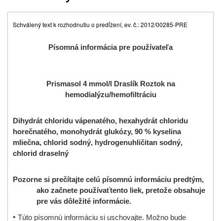
Schválený text k rozhodnutiu o predĺžení, ev. č.: 2012/00285-PRE
Písomná informácia pre používateľa
Prismasol 4 mmol/l Draslík Roztok na
hemodialýzu/hemofiltráciu
Dihydrát chloridu vápenatého
,
hexahydrát chloridu
horečnatého
, monohydrát glukózy, 90 % kyselina
mliečna, chlorid sodný, hydrogenuhličitan sodný,
chlorid draselný
Pozorne si prečítajte celú písomnú informáciu predtým,
ako začnete používať
tento liek, pretože obsahuje
pre vás dôležité informácie
.
•
Túto písomnú informáciu si uschovajte. Možno bude