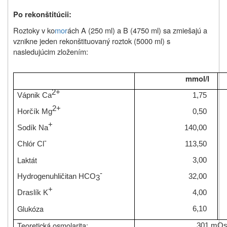
Po rekonštitúcii:
Roztoky v ko
mor
ách A (250 ml) a B (4750 ml) sa zmiešajú a
vznikne jeden rekonštituovaný roztok (5000 ml) s
nasledujúcim zložením:
mmol/l
2+
Vápnik Ca
1,75
2+
Horčík Mg
0,50
+
Sodík Na
140,00
-
Chlór Cl
113,50
Laktát
3,00
-
Hydrogenuhličitan HCO
32,00
3
+
Draslík K
4,00
Glukóza
6,10
Teoretická osmolarita:
301 mOs