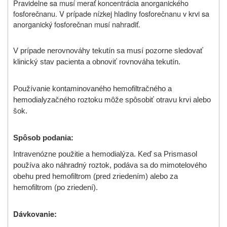
Pravidelne sa musí merať koncentrácia anorganického
fosforečnanu. V prípade nízkej hladiny fosforečnanu v krvi sa
anorganický fosforečnan musí nahradiť.
V prípade nerovnováhy tekutín sa musí pozorne sledovať
klinický stav pacienta a obnoviť rovnováha tekutín.
Používanie kontaminovaného hemofiltračného a
hemodialyzačného roztoku môže spôsobiť otravu krvi alebo
šok.
Spôsob podania:
Intravenózne použitie a hemodialýza. Keď sa Prismasol
používa ako náhradný roztok, podáva sa do mimotelového
obehu pred hemofiltrom (pred zriedením) alebo za
hemofiltrom (po zriedení).
Dávkovanie: