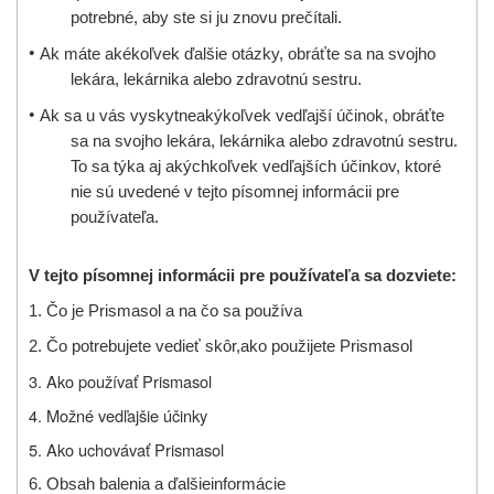
potrebné, aby ste si ju znovu prečítali.
•
Ak máte akékoľvek ďalšie otázky, obráťte sa na svojho
lekára, lekárnika
alebo zdravotnú sestru
.
•
Ak
sa u vás vyskytne
akýkoľvek vedľajší účinok
, obráťte
sa na svojho
lekára, lekárnika
alebo zdravotnú sestru
.
To sa týka aj akýchkoľvek vedľajších účinkov
, ktoré
nie sú uvedené v tejto písomnej informácii pre
používateľa
.
V tejto písomnej informácii pre používateľa sa dozviete:
1.
Čo je Prismasol a na čo sa používa
2. Čo potrebujete vedieť skôr,
ako použijete Prismasol
3. Ako používať Prismasol
4. Možné vedľajšie účinky
5. Ako uchovávať Prismasol
6.
Obsah balenia a ďalšie
informácie