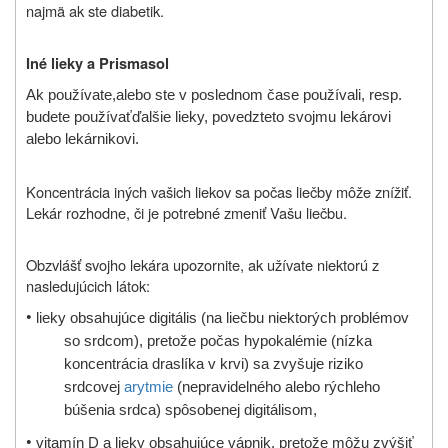
najmä ak ste diabetik.
Iné lieky a Prismasol
Ak
používate,
alebo ste v poslednom čase
používali, resp.
budete používať
ďalšie lieky, povedzte
to svojmu lekárovi
alebo lekárnikovi.
Koncentrácia iných vašich liekov sa počas liečby môže znížiť.
Lekár rozhodne, či je potrebné zmeniť Vašu liečbu.
Obzvlášť svojho lekára upozornite, ak užívate niektorú z
nasledujúcich látok:
•
lieky obsahujúce digitális (na liečbu niektorých problémov
so srdcom), pretože počas hypokalémie (nízka
koncentrácia draslíka v krvi) sa zvyšuje riziko
srdcovej
arytmie
(nepravidelného alebo rýchleho
búšenia srdca) spôsobenej digitálisom
,
•
vitamín D a lieky obsahujúce vápnik, pretože môžu zvýšiť