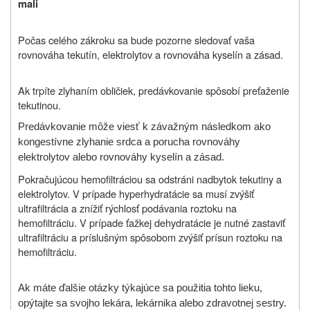
mali
Počas celého zákroku sa bude pozorne sledovať vaša
rovnováha tekutín, elektrolytov a rovnováha kyselín a zásad.
Ak trpíte zlyhaním obličiek, predávkovanie spôsobí preťaženie
tekutinou.
Predávkovanie môže viesť k závažným následkom ako
kongestívne zlyhanie srdca a porucha rovnováhy
elektrolytov alebo rovnováhy kyselín a zásad.
Pokračujúcou hemofiltráciou sa odstráni nadbytok tekutiny a
elektrolytov. V prípade hyperhydratácie sa musí zvýšiť
ultrafiltrácia a znížiť rýchlosť podávania roztoku na
hemofiltráciu. V prípade ťažkej dehydratácie je nutné zastaviť
ultrafiltráciu a príslušným spôsobom zvýšiť prísun roztoku na
hemofiltráciu.
Ak máte ďalšie otázky týkajúce sa použitia tohto lieku,
opýtajte sa svojho lekára, lekárnika alebo
zdravotnej sestry
.