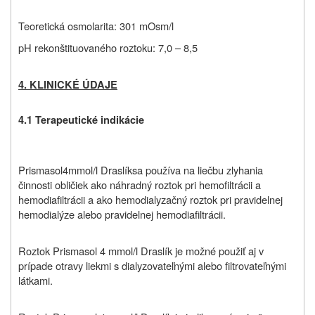
Teoretická osmolarita: 301 mOsm/l
pH rekonštituovaného roztoku: 7,0 – 8,5
4. KLINICKÉ ÚDAJE
4.1 Terapeutické indikácie
P
rismasol
4
mmol/l
D
raslík
sa používa na liečbu zlyhania
činnosti obličiek ako náhradný roztok pri hemofiltrácii a
hemodiafiltrácii a ako hemodialyzačný roztok pri pravidelnej
hemodialýze alebo pravidelnej hemodiafiltrácii.
Roztok Prismasol 4 mmol/l
D
raslík je možné použiť aj v
prípade otravy liekmi s dialyzovateľnými alebo filtrovateľnými
látkami.