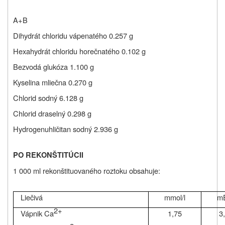
A+B
Dihydrát chloridu vápenatého
0.257 g
Hexahydrát chloridu horečnatého 0.102 g
Bezvodá glukóza 1.100 g
Kyselina mliečna
0.270 g
Chlorid sodný
6.128 g
Chlorid draselný
0.298 g
Hydrogenuhličitan sodný
2.936 g
PO REKONŠTITÚCII
1 000 ml rekonštituovaného roztoku obsahuje:
Liečivá
mmol/l
mE
2+
Vápnik Ca
1,75
3