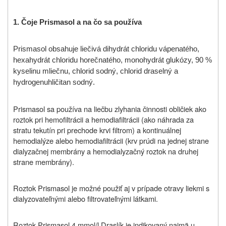
1.
Čo
je
Prismasol a
na
čo sa používa
Prismasol obsahuje liečivá
dihydrát chloridu vápenatého
,
hexahydrát chloridu horečnatého
, monohydrát glukózy, 90 %
kyselinu mliečnu, chlorid sodný, chlorid draselný a
hydrogenuhličitan sodný.
Prismasol sa používa na liečbu zlyhania činnosti obličiek ako
roztok pri hemofiltrácii a hemodiafiltrácii (ako náhrada za
stratu tekutín pri prechode krvi filtrom) a kontinuálnej
hemodialýze alebo hemodiafiltrácii (krv prúdi na jednej strane
dialyzačnej membrány a hemodialyzačný roztok na druhej
strane membrány).
Roztok Prismasol je možné použiť aj v prípade otravy liekmi s
dialyzovateľnými alebo filtrovateľnými látkami.
Roztok Prismasol 4 mmol/l Draslík je indikovaný najmä u