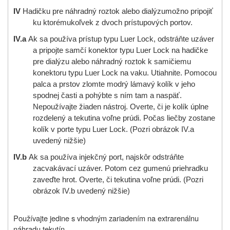
IV
Hadičku pre náhradný roztok alebo dial
ýzu
možno pripojiť
ku ktorémukoľvek z dvoch prístupových portov.
IV.a
Ak sa používa prístup typu Luer Lock, odstráňte uzáver
a pripojte samčí konektor typu Luer Lock na hadičke
pre dialýzu alebo náhradný roztok k samičiemu
konektoru typu Luer Lock na vaku. Utiahnite. Pomocou
palca a prstov zlomte modrý lámavý kolík v jeho
spodnej časti a pohýbte s ním tam a naspäť.
Nepoužívajte žiaden nástroj. Overte, či je kolík úplne
rozdelený a tekutina voľne prúdi. Počas liečby zostane
kolík v porte typu Luer Lock. (Pozri obrázok IV.a
uvedený nižšie)
IV.b
Ak sa používa injekčný port, najskôr odstráňte
zacvakávací uzáver. Potom cez gumenú priehradku
zaveďte hrot. Overte, či tekutina voľne prúdi. (Pozri
obrázok IV.b uvedený nižšie)
Používajte jedine s vhodným zariadením na extrarenálnu
náhradu tekutín.