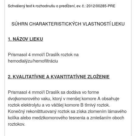
Schválený text k rozhodnutiu o predĺžení, ev. č.: 2012/00285-PRE
SÚHRN CHARAKTERISTICKÝCH VLASTNOSTÍ LIEKU
1. NÁZOV LIEKU
Prismasol 4 mmol/l
D
raslík roztok na
hemodialýzu/hemofiltráciu
2. KVALITATÍVNE A KVANTITATÍVNE ZLOŽENIE
Prismasol 4 mmol/l
D
raslík sa dodáva vo forme
dvojkomorového vaku, ktorý v menšej komore A obsahuje
roztok elektrolytu a vo väčšej komore B tlmivý roztok.
Konečný rekonštituovaný roztok sa získa zlomením lámavého
kolíka alebo medzikomorového tesnenia a zmiešaním oboch
roztokov.