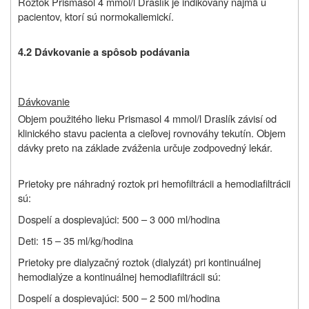
Roztok
P
rismasol 4 mmol/l
D
raslík je indikovaný najmä u
pacientov, ktorí sú normokaliemickí.
4.2 Dávkovanie a spôsob podávania
Dávkovanie
Objem použitého lieku Prismasol 4 mmol/l Draslík závisí od
klinického stavu pacienta a cieľovej rovnováhy tekutín. Objem
dávky preto na základe zváženia určuje zodpovedný lekár.
Prietoky pre náhradný roztok pri hemofiltrácii a hemodiafiltrácii
sú:
Dospelí a dospievajúci: 500 – 3 000 ml/hodina
Deti: 15 – 35 ml/kg/hodina
Prietoky pre dialyzačný roztok (dialyzát) pri kontinuálnej
hemodialýze a kontinuálnej hemodiafiltrácii sú:
Dospelí a dospievajúci: 500 – 2 500 ml/hodina