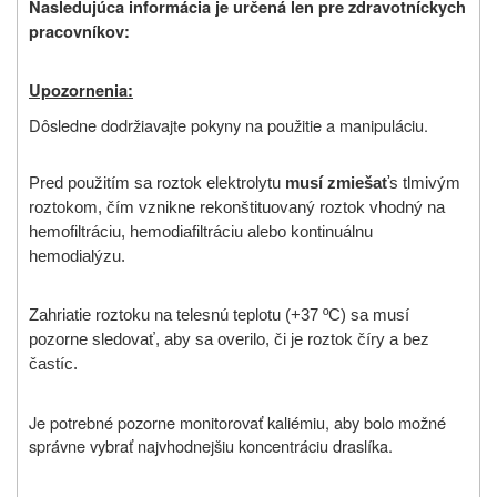
Nasledujúca informácia je určená len pre zdravotníckych
pracovníkov:
Upozornenia:
Dôsledne dodržiavajte pokyny na použitie a manipuláciu.
Pred použitím sa roztok elektrolytu
musí zmiešať
s tlmivým
roztokom, čím vznikne rekonštituovaný roztok vhodný na
hemofiltráciu, hemodiafiltráciu alebo kontinuálnu
hemodialýzu.
Zahriatie roztoku na telesnú teplotu
(+37 ºC
) sa musí
pozorne sledovať, aby sa overilo, či je roztok číry a bez
častíc.
Je potrebné pozorne monitorovať kaliémiu, aby bolo možné
správne vybrať najvhodnejšiu koncentráciu draslíka.