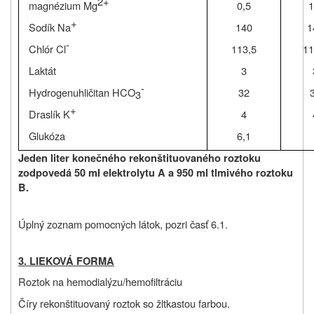
2+
magnézium Mg
0,5
1
+
Sodík Na
140
1
-
Chlór Cl
113,5
11
Laktát
3
-
Hydrogenuhličitan HCO
32
3
+
Draslík K
4
Glukóza
6,1
Jeden liter konečného rekonštituovaného roztoku
zodpovedá 50 ml elektrolytu A a 950 ml tlmivého roztoku
B.
Úplný zoznam pomocných látok, pozri časť 6.1
.
3. LIEKOVÁ FORMA
Roztok na hemodialýzu/hemofiltráciu
Číry rekonštituovaný roztok so žltkastou farbou.