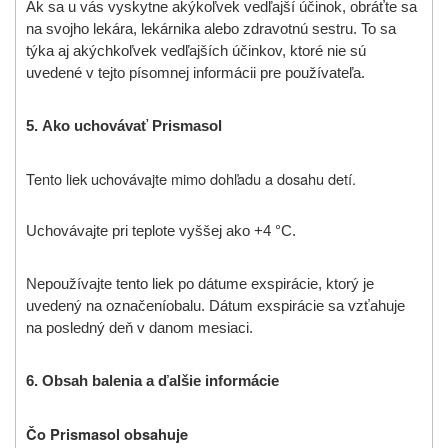
Ak sa u vás vyskytne akýkoľvek vedľajší účinok, obráťte sa
na svojho lekára, lekárnika alebo zdravotnú sestru. To sa
týka aj akýchkoľvek vedľajších účinkov, ktoré nie sú
uvedené v tejto písomnej informácii pre používateľa
.
5.
Ako uchovávať
Prismasol
Tento liek uchovávajte mimo dohľadu a dosahu detí.
Uchovávajte pri teplote vyššej ako +4 °C.
Nepoužívajte tento liek po dátume exspirácie, ktorý je
uvedený na
označení
obalu.
Dátum exspirácie sa vzťahuje
na posledný deň v danom mesiaci.
6.
Obsah balenia a ďalšie informácie
Čo Prismasol obsahuje