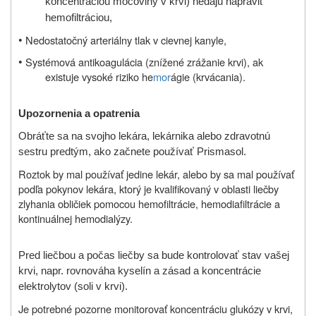
koncentráciou močoviny v krvi) nedajú napraviť
hemofiltráciou,
•
Nedostatočný arteriálny tlak v cievnej kanyle,
•
Systémová antikoagulácia (znížené zrážanie krvi), ak
existuje vysoké riziko he
mor
ágie (krvácania).
Upozornenia a opatrenia
Obráťte sa na svojho lekára, lekárnika alebo zdravotnú
sestru predtým, ako začnete používať
Prismasol.
Roztok by mal používať jedine lekár, alebo by sa mal používať
podľa pokynov lekára, ktorý je kvalifikovaný v oblasti liečby
zlyhania obličiek pomocou hemofiltrácie, hemodiafiltrácie a
kontinuálnej hemodialýzy.
Pred liečbou a počas liečby sa bude kontrolovať stav vašej
krvi, napr. rovnováha kyselín a zásad a koncentrácie
elektrolytov (soli v krvi).
Je potrebné pozorne monitorovať koncentráciu glukózy v krvi,