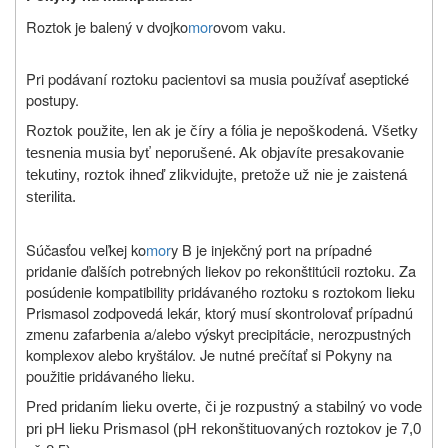
Roztok je balený v dvojko
mor
ovom vaku.
Pri podávaní roztoku pacientovi sa musia používať aseptické
postupy.
Roztok použite, len ak je číry a fólia je nepoškodená. Všetky
tesnenia musia byť neporušené. Ak objavíte presakovanie
tekutiny, roztok ihneď zlikvidujte, pretože už nie je zaistená
sterilita.
Súčasťou veľkej ko
mor
y B je injekčný port na prípadné
pridanie ďalších potrebných liekov po rekonštitúcii roztoku. Za
posúdenie kompatibility pridávaného roztoku s roztokom lieku
Prismasol zodpovedá lekár, ktorý musí skontrolovať prípadnú
zmenu zafarbenia a/alebo výskyt precipitácie, nerozpustných
komplexov alebo kryštálov. Je nutné prečítať si Pokyny na
použitie pridávaného lieku.
Pred pridaním lieku overte, či je rozpustný a stabilný vo vode
pri pH lieku Prismasol (pH rekonštituovaných roztokov je 7,0