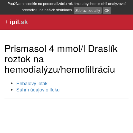
Používame cookie na personalizáciu reklám a abychom mohli analyzovať
prevádzku na našich stránkach.
Zobrazit detaily
OK
+
ipil
.sk
Prismasol 4 mmol/l Draslík
roztok na
hemodialýzu/hemofiltráciu
Príbalový leták
Súhrn údajov o lieku