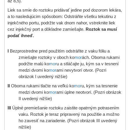
až 8,5).
Liek sa smie do roztoku pridávať jedine pod dozorom lekára,
a to nasledujúcim spôsobom: Odstráňte všetku tekutinu z
injekčného portu, podržte vak dnom nahor, vstreknite liek
cez injekčný port a dôkladne zamiešajte.
Roztok sa musí
podať ihneď.
I
Bezprostredne pred použitím odstráňte z vaku fóliu a
zmiešajte roztoky v oboch ko
mor
ách. Oboma rukami
podržte malú ko
mor
u a stláčajte ju, kým sa v tesnení
medzi dvomi ko
mor
ami nevytvorí otvor. (Pozri
obrázok I uvedený nižšie)
II
Oboma rukami tlačte na veľkú ko
mor
u, kým sa tesnenie
medzi dvomi ko
mor
ami úplne neotvorí. (Pozri obrázok
II uvedený nižšie)
III
Úplné premiešanie roztoku zaistite opatrným potrasením
vaku. Roztok je teraz pripravený na použitie a možno
ho zavesiť na zariadenie. (Pozri obrázok III uvedený
nižšie)