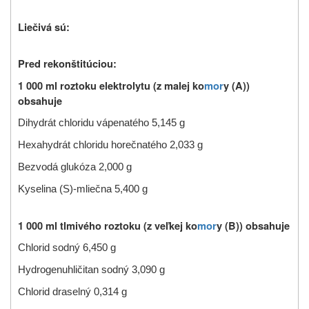
Liečivá sú:
Pred rekonštitúciou:
1 000 ml roztoku elektrolytu (z malej ko
mor
y (A))
obsahuje
Dihydrát chloridu vápenatého 5,145 g
Hexahydrát chloridu horečnatého 2,033 g
Bezvodá glukóza 2,000 g
Kyselina (S)-mliečna 5,400 g
1 000 ml tlmivého roztoku (z veľkej ko
mor
y (B)) obsahuje
Chlorid sodný 6,450 g
Hydrogenuhličitan sodný 3,090 g
Chlorid draselný 0,314 g