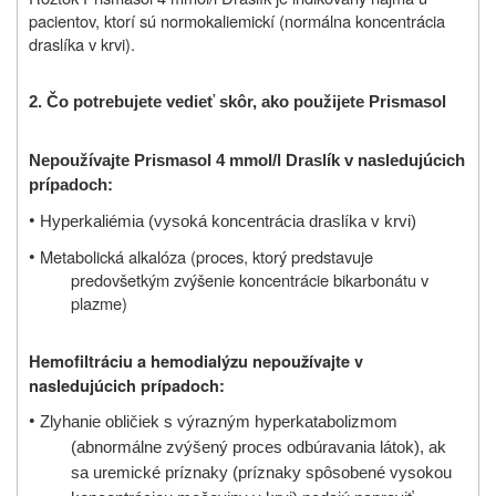
pacientov, ktorí sú normokaliemickí (normálna koncentrácia
draslíka v krvi).
2.
Čo potrebujete vedieť skôr, ako použijete Prismasol
Nepoužívajte Prismasol 4 mmol/l Draslík v nasledujúcich
prípadoch:
•
Hyperkaliémia (vysoká koncentrácia draslíka v krvi)
•
Metabolická alkalóza (proces, ktorý predstavuje
predovšetkým zvýšenie koncentrácie bikarbonátu v
plazme)
Hemofiltráciu a hemodialýzu nepoužívajte v
nasledujúcich prípadoch:
•
Zlyhanie obličiek s výrazným hyperkatabolizmom
(abnormálne zvýšený proces odbúravania látok), ak
sa uremické príznaky (príznaky spôsobené vysokou