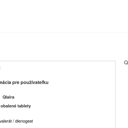
Q
E
mácia pre používateľku
Qlaira
 obalené tablety
valerát / dienogest