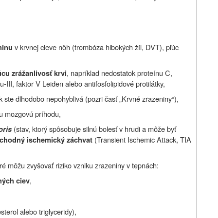
v krvnej cieve nôh (trombóza
hlbokých
žíl, DVT), pľúc
ninu
, napríklad nedostatok proteínu C,
u zrážanlivosť krvi
III, faktor V Leiden alebo antifosfolipidové protilátky,
k ste dlhodobo nepohyblivá (pozri časť „Krvné zrazeniny“),
vnu mozgovú príhodu,
(stav, ktorý spôsobuje silnú bolesť v hrudi a môže byť
oris
(Transient Ischemic Attack, TIA
chodný ischemický záchvat
ré môžu zvyšovať riziko vzniku zrazeniny v tepnách:
,
ných ciev
sterol alebo triglyceridy),