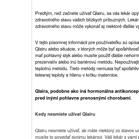
Predtým, než začnete užívať Qlairu, sa vás lekár op
zdravotného stavu vašich blízkych príbuzných. Lekár
zdravotného stavu môže vykonať aj niektoré ďalšie v
V tejto písomnej informácii pre používateľku sú opísa
Qlairu alebo situácie, v ktorých môže byť spoľahlivo
mať pohlavný styk alebo musíte použiť ďalšie nehorm
prezervatív alebo inú bariérovú metódu. Nepoužívaj
teplotnú metódu. Tieto metódy nemusia byť spoľahli
telesnej teploty a hlienu v krčku maternice.
Qlaira, podobne ako iná hormonálna antikoncepc
.
pred inými pohlavne prenosnými chorobami
Kedy nesmiete užívať Qlairu
Qlairu nesmiete užívať, ak máte niektorý zo stavov 
musíte to povedať svojmu lekárovi. Váš lekár s vami 