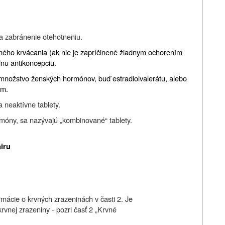
na zabránenie otehotneniu.
čného krvácania (ak nie je zapríčinené žiadnym ochorením
álnu antikoncepciu.
množstvo ženských hormónov, buď estradiolvalerátu, alebo
om.
a neaktívne tablety.
rmóny, sa nazývajú „kombinované“ tablety.
airu
ormácie o krvných zrazeninách v časti 2. Je
krvnej zrazeniny - pozri časť 2 „Krvné