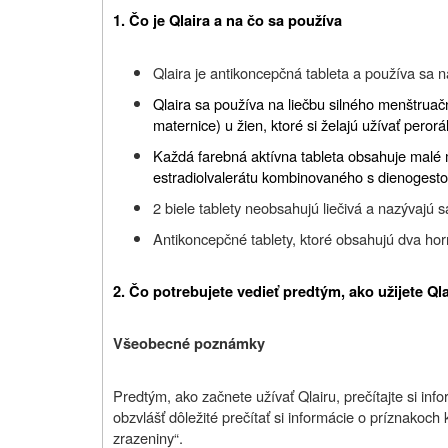
1. Čo je Qlaira a na čo sa používa
Qlaira je antikoncepčná tableta a používa sa 
Qlaira sa používa na liečbu silného menštrua
maternice) u žien, ktoré si želajú užívať peror
Každá farebná aktívna tableta obsahuje malé 
estradiolvalerátu kombinovaného s dienogest
2 biele tablety neobsahujú liečivá a nazývajú s
Antikoncepčné tablety, ktoré obsahujú dva ho
2.
Čo potrebujete vedieť predtým, ako užijete Ql
Všeobecné poznámky
Predtým, ako začnete užívať Qlairu, prečítajte si inf
obzvlášť dôležité prečítať si informácie o príznakoch 
zrazeniny“.