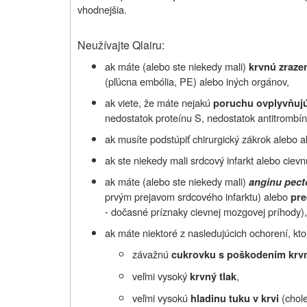
vhodnejšia.
Neužívajte Qlairu:
ak máte (alebo ste niekedy mali)
krvnú zraze
(pľúcna embólia, PE) alebo iných orgánov,
ak viete, že máte nejakú
poruchu ovplyvňujúc
nedostatok proteínu S, nedostatok antitrombínu‑
ak musíte podstúpiť chirurgický zákrok alebo a
ak ste niekedy mali srdcový infarkt alebo cie
ak máte (alebo ste niekedy mali)
anginu pect
prvým prejavom srdcového infarktu) alebo
pre
- dočasné príznaky cievnej mozgovej príhody),
ak máte niektoré z nasledujúcich ochorení, kto
závažnú
cukrovku s poškodením krv
veľmi vysoký
,
krvný tlak
veľmi vysokú
(chole
hladinu tuku v krvi