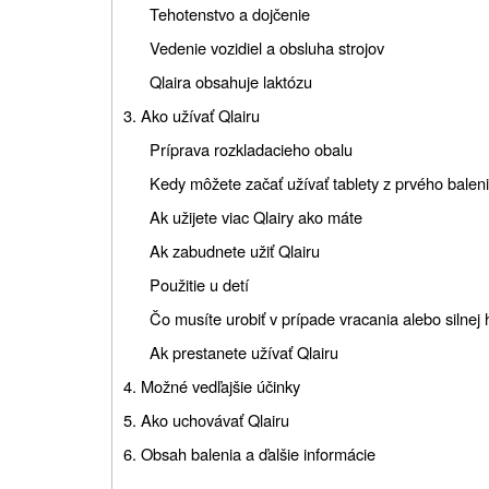
Tehotenstvo a dojčenie
Vedenie vozidiel a obsluha strojov
Qlaira obsahuje laktózu
3. Ako užívať Qlairu
Príprava rozkladacieho obalu
Kedy môžete začať užívať tablety z prvého balen
Ak užijete viac Qlairy ako máte
Ak zabudnete užiť Qlairu
Použitie u detí
Čo musíte urobiť v prípade vracania alebo silnej
Ak prestanete užívať Qlairu
4. Možné vedľajšie účinky
5. Ako uchovávať Qlairu
6. Obsah balenia a ďalšie informácie