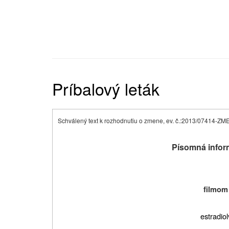
Príbalový leták
Schválený text k rozhodnutiu o zmene, ev. č.:
2013/07414-ZM
Písomná infor
filmom
estradiol