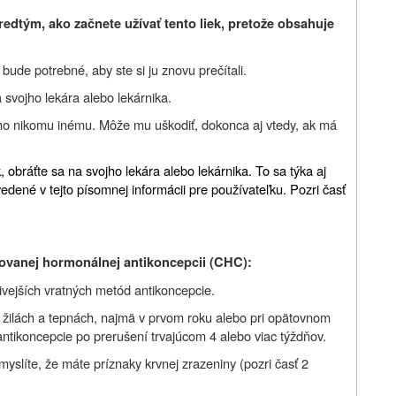
redtým, ako začnete užívať tento liek, pretože obsahuje
ude potrebné, aby ste si ju znovu prečítali.
 svojho lekára alebo lekárnika.
 ho nikomu inému. Môže mu uškodiť, dokonca aj vtedy, ak má
 obráťte sa na svojho lekára alebo lekárnika. To sa týka aj
vedené v tejto písomnej informácii pre používateľku. Pozri časť
novanej hormonálnej antikoncepcii (CHC):
ivejších vratných metód antikoncepcie.
 v žilách a tepnách, najmä v prvom roku alebo pri opätovnom
ntikoncepcie po prerušení trvajúcom 4 alebo viac týždňov.
myslíte, že máte príznaky krvnej zrazeniny (pozri časť 2