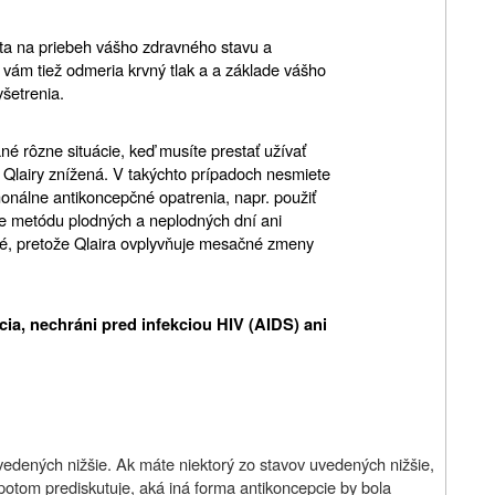
ýta na priebeh vášho zdravného stavu a
 vám tiež odmeria krvný tlak a a základe vášho
yšetrenia.
né rôzne situácie, keď musíte prestať užívať
sť Qlairy znížená. V takýchto prípadoch nesmiete
onálne antikoncepčné opatrenia, napr. použiť
te metódu plodných a neplodných dní ani
vé, pretože Qlaira ovplyvňuje mesačné zmeny
ia, nechráni pred infekciou HIV (AIDS) ani
uvedených nižšie. Ak máte niektorý zo stavov uvedených nižšie,
potom prediskutuje, aká iná forma antikoncepcie by bola