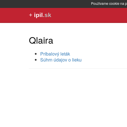
Používame cookie na p
+
ipil
.sk
Qlaira
Príbalový leták
Súhrn údajov o lieku