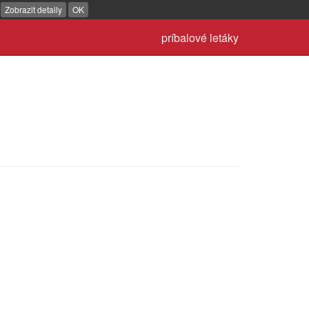
.
Zobrazit detaily
OK
príbalové letáky