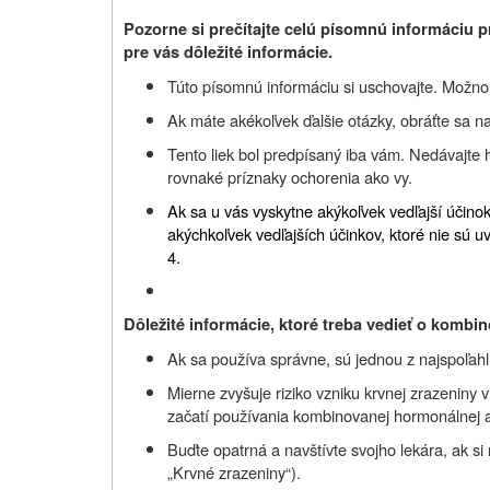
Pozorne si prečítajte celú písomnú informáciu p
pre vás dôležité informácie.
Túto písomnú informáciu si uschovajte. Možno b
Ak máte akékoľvek ďalšie otázky, obráťte sa na
Tento liek bol predpísaný iba vám. Nedávajte
rovnaké príznaky ochorenia ako vy.
Ak sa u vás vyskytne akýkoľvek vedľajší účinok,
akýchkoľvek vedľajších účinkov, ktoré nie sú u
4.
Dôležité informácie, ktoré treba vedieť o kombi
Ak sa používa správne, sú jednou z najspoľahl
Mierne zvyšuje riziko vzniku krvnej zrazeniny
začatí používania kombinovanej hormonálnej a
Buďte opatrná a navštívte svojho lekára, ak si 
„Krvné zrazeniny“).