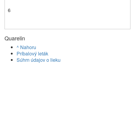
6
Quarelin
^ Nahoru
Príbalový leták
Súhrn údajov o lieku