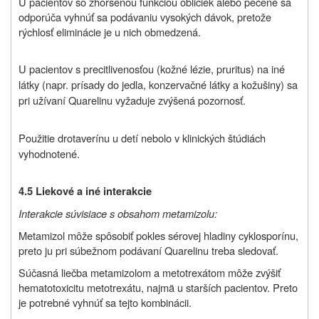
U pacientov so zhoršenou funkciou obličiek alebo pečene sa
odporúča vyhnúť sa podávaniu vysokých dávok, pretože
rýchlosť eliminácie je u nich obmedzená.
U pacientov s precitlivenosťou (kožné lézie, pruritus) na iné
látky (napr. prísady do jedla, konzervačné látky a kožušiny) sa
pri užívaní Quarelinu vyžaduje zvýšená pozornosť.
P
oužitie drotaverínu u detí nebolo v klinických štúdiách
vyhodnotené.
4.5 Liekové a iné interakcie
Interakcie súvisiace s obsahom metamizolu:
Metamizol môže spôsobiť pokles sérovej hladiny cyklosporínu,
preto ju pri súbežnom podávaní Quarelinu treba sledovať.
Súčasná liečba metamizolom a metotrexátom môže zvýšiť
hematotoxicitu metotrexátu, najmä u starších pacientov. Preto
je potrebné vyhnúť sa tejto kombinácii.