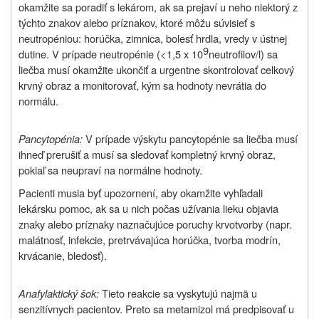
okamžite sa poradiť s lekárom, ak sa prejaví u neho niektorý z
týchto znakov alebo príznakov, ktoré môžu súvisieť s
neutropéniou: horúčka, zimnica, bolesť hrdla, vredy v ústnej
9
dutine. V prípade neutropénie (<1,5 x 10
neutrofilov/l) sa
liečba musí okamžite ukončiť a urgentne skontrolovať celkový
krvný obraz a monitorovať, kým sa hodnoty nevrátia do
normálu.
Pancytopénia:
V prípade výskytu pancytopénie sa liečba musí
ihneď prerušiť a musí sa sledovať kompletný krvný obraz,
pokiaľ sa neupraví na normálne hodnoty.
Pacienti musia byť upozornení, aby okamžite vyhľadali
lekársku pomoc, ak sa u nich počas užívania lieku objavia
znaky alebo príznaky naznačujúce poruchy krvotvorby (napr.
malátnosť, infekcie, pretrvávajúca horúčka, tvorba modrín,
krvácanie, bledosť).
Anafylaktický šok:
Tieto reakcie sa vyskytujú najmä u
senzitívnych pacientov. Preto sa metamizol má predpisovať u