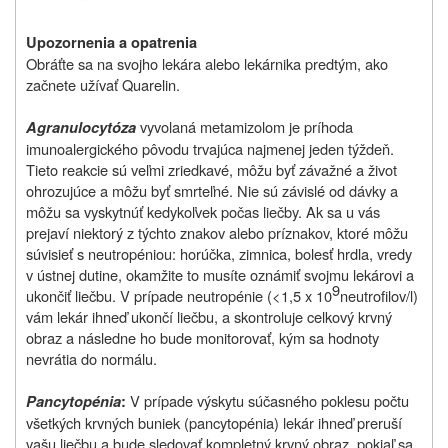
Upozornenia a opatrenia
Obráťte sa na svojho lekára alebo lekárnika predtým, ako
začnete užívať Quarelin.
vyvolaná metamizolom je príhoda
Agranulocytóza
imunoalergického pôvodu trvajúca najmenej jeden týždeň.
Tieto reakcie sú veľmi zriedkavé, môžu byť závažné a život
ohrozujúce a môžu byť smrteľné. Nie sú závislé od dávky a
môžu sa vyskytnúť kedykoľvek počas liečby. Ak sa u vás
prejaví niektorý z týchto znakov alebo príznakov, ktoré môžu
súvisieť s neutropéniou: horúčka, zimnica, bolesť hrdla, vredy
v ústnej dutine, okamžite to musíte oznámiť svojmu lekárovi a
9
ukončiť liečbu. V prípade neutropénie (<1,5 x 10
neutrofilov/l)
vám lekár ihneď ukončí liečbu, a skontroluje celkový krvný
obraz a následne ho bude monitorovať, kým sa hodnoty
nevrátia do normálu.
V prípade výskytu súčasného poklesu počtu
Pancytopénia
:
všetkých krvných buniek (pancytopénia) lekár ihneď preruší
vašu liečbu a bude sledovať kompletný krvný obraz, pokiaľ sa