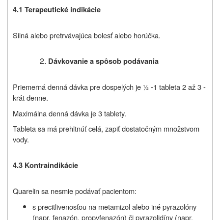
4.1 Terapeutické indikácie
Silná alebo pretrvávajúca bolesť alebo horúčka.
Dávkovanie a spôsob podávania
Priemerná denná dávka pre dospelých je ½ -1 tableta 2 až 3 -
krát denne.
Maximálna denná dávka je 3 tablety.
Tableta sa má prehltnúť celá, zapiť dostatočným množstvom
vody.
4.3 Kontraindikácie
Quarelin sa nesmie podávať pacientom:
s precitlivenosťou na metamizol alebo iné pyrazolóny
(napr. fenazón, propyfenazón) či pyrazolidíny (napr.