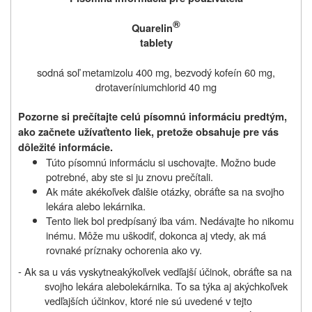
®
Quarelin
tablety
sodná soľ metamizolu 400 mg, bezvodý kofeín 60 mg,
drotaveríniumchlorid 40 mg
Pozorne si prečítajte celú písomnú informáciu predtým,
ako začnete užívať
tento liek, pretože obsahuje pre vás
dôležité informácie.
Túto písomnú informáciu si uschovajte. Možno bude
potrebné, aby ste si ju znovu prečítali.
Ak máte akékoľvek ďalšie otázky, obráťte sa na svojho
lekára alebo lekárnika.
Tento liek bol predpísaný
iba vám
. Nedávajte ho nikomu
inému. Môže mu uškodiť, dokonca aj vtedy, ak má
rovnaké príznaky
ochorenia
ako vy.
- Ak
sa u vás vyskytne
akýkoľvek vedľajší účinok
, obráťte sa na
svojho lekára
alebo
lekárnika. To sa týka aj akýchkoľvek
vedľajších účinkov
, ktoré nie sú uvedené v tejto