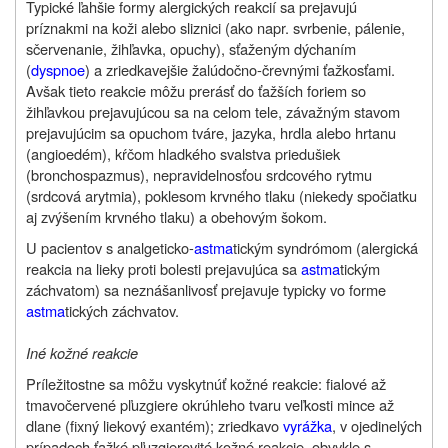
Typické ľahšie formy alergických reakcií sa prejavujú
príznakmi na koži alebo sliznici (ako napr. svrbenie, pálenie,
sčervenanie, žihľavka, opuchy), sťaženým dýchaním
(
dyspnoe
) a zriedkavejšie žalúdočno-črevnými ťažkosťami.
Avšak tieto reakcie môžu prerásť do ťažších foriem so
žihľavkou prejavujúcou sa na celom tele, závažným stavom
prejavujúcim sa opuchom tváre, jazyka, hrdla alebo hrtanu
(angioedém), kŕčom hladkého svalstva priedušiek
(bronchospazmus), nepravidelnosťou srdcového rytmu
(srdcová arytmia), poklesom krvného tlaku (niekedy spočiatku
aj zvýšením krvného tlaku) a obehovým šokom.
U pacientov s analgeticko-
astma
tickým syndrómom (alergická
reakcia na lieky proti bolesti prejavujúca sa
astma
tickým
záchvatom) sa neznášanlivosť prejavuje typicky vo forme
astma
tických záchvatov.
Iné kožné reakcie
Príležitostne sa môžu vyskytnúť kožné reakcie: fialové až
tmavočervené pľuzgiere okrúhleho tvaru veľkosti mince až
dlane (fixný liekový exantém); zriedkavo
vyrážka
, v ojedinelých
prípadoch ťažké pľuzgierovité kožné reakcie, obvykle s