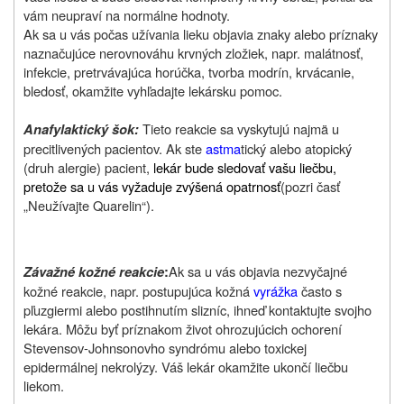
vám neupraví na normálne hodnoty.
Ak sa u vás počas užívania lieku objavia znaky alebo príznaky
naznačujúce nerovnováhu krvných zložiek, napr. malátnosť,
infekcie, pretrvávajúca horúčka, tvorba modrín, krvácanie,
bledosť, okamžite vyhľadajte lekársku pomoc.
Tieto reakcie sa vyskytujú najmä u
Anafylaktický šok:
precitlivených pacientov. Ak ste
astma
tický alebo atopický
(druh alergie) pacient,
lekár bude sledovať vašu liečbu,
pretože sa u vás vyžaduje zvýšená opatrnosť
(pozri časť
„Neužívajte Quarelin“).
Ak sa u vás objavia nezvyčajné
Závažné kožné reakcie
:
kožné reakcie, napr. postupujúca kožná
vyrážka
často s
pľuzgiermi alebo postihnutím slizníc, ihneď kontaktujte svojho
lekára. Môžu byť príznakom život ohrozujúcich ochorení
Stevensov-Johnsonovho syndrómu alebo toxickej
epidermálnej nekrolýzy. Váš lekár okamžite ukončí liečbu
liekom.