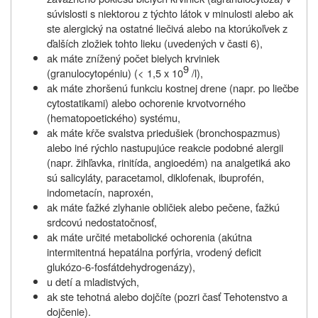
súvislosti s niektorou z týchto látok v minulosti alebo ak
ste alergický na ostatné liečivá alebo na ktorúkoľvek z
ďalších zložiek tohto lieku
(uvedených v časti 6)
,
ak máte znížený počet bielych krviniek
9
(granulocytopéniu) (
< 1,5 x 10
/l),
ak máte zhoršenú funkciu kostnej drene (napr. po liečbe
cytostatikami) alebo ochorenie krvotvorného
(hematopoetického) systému,
ak máte kŕče svalstva priedušiek (bronchospazmus)
alebo iné rýchlo nastupujúce reakcie podobné alergii
(napr. žihľavka, rinitída, angioedém) na analgetiká ako
sú salicyláty, paracetamol, diklofenak, ibuprofén,
indometacín, naproxén,
ak máte ťažké zlyhanie obličiek alebo pečene, ťažkú
srdcovú nedostatočnosť,
ak máte určité metabolické ochorenia (akútna
intermitentná hepatálna porfýria, vrodený deficit
glukózo-6-fosfátdehydrogenázy),
u detí a mladistvých,
ak ste tehotná alebo dojčíte (pozri časť Tehotenstvo a
dojčenie).