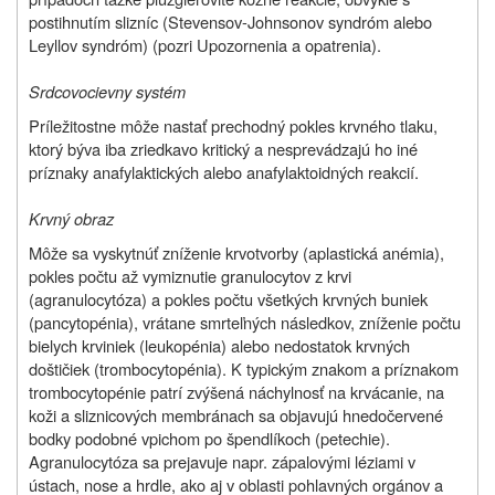
postihnutím slizníc (Stevensov-Johnsonov syndróm alebo
Leyllov syndróm) (pozri Upozornenia a opatrenia).
Srdcovocievny systém
Príležitostne môže nastať prechodný pokles krvného tlaku,
ktorý býva iba zriedkavo kritický a nesprevádzajú ho iné
príznaky anafylaktických alebo anafylaktoidných reakcií.
Krvný obraz
Môže sa vyskytnúť zníženie krvotvorby (aplastická anémia),
pokles počtu až vymiznutie granulocytov z krvi
(agranulocytóza) a pokles počtu všetkých krvných buniek
(pancytopénia), vrátane smrteľných následkov, zníženie počtu
bielych krviniek (leukopénia) alebo nedostatok krvných
doštičiek (trombocytopénia). K typickým znakom a príznakom
trombocytopénie patrí zvýšená náchylnosť na krvácanie, na
koži a sliznicových membránach sa objavujú hnedočervené
bodky podobné vpichom po špendlíkoch (petechie).
Agranulocytóza sa prejavuje napr. zápalovými léziami v
ústach, nose a hrdle, ako aj v oblasti pohlavných orgánov a