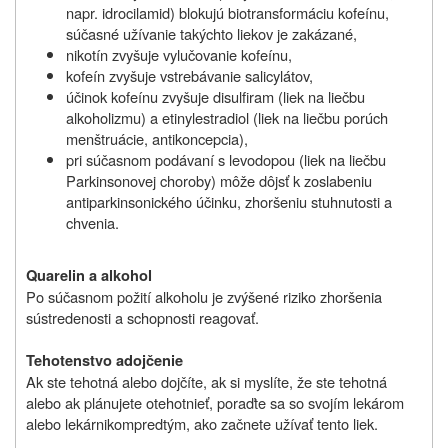
napr. idrocilamid) blokujú biotransformáciu kofeínu,
súčasné užívanie takýchto liekov je zakázané,
nikotín zvyšuje vylučovanie kofeínu,
kofeín zvyšuje vstrebávanie salicylátov,
účinok kofeínu zvyšuje disulfiram (liek na liečbu
alkoholizmu) a etinylestradiol (liek na liečbu porúch
menštruácie, antikoncepcia),
pri súčasnom podávaní s levodopou (liek na liečbu
Parkinsonovej choroby) môže dôjsť k zoslabeniu
antiparkinsonického účinku, zhoršeniu stuhnutosti a
chvenia.
Quarelin a alkohol
Po súčasnom požití alkoholu je zvýšené riziko zhoršenia
sústredenosti a schopnosti reagovať.
Tehotenstvo
a
dojčenie
Ak ste tehotná alebo dojčíte, ak si myslíte, že ste tehotná
alebo ak plánujete otehotnieť
, poraďte sa so svojím lekárom
alebo lekárnikom
predtým, ako začnete užívať tento liek
.