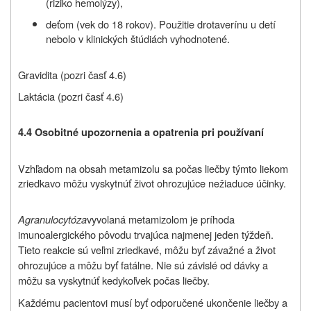
(riziko hemolýzy),
deťom (vek do 18 rokov).
P
oužitie drotaverínu u detí
nebolo v klinických štúdiách vyhodnotené.
Gravidita (pozri časť 4.6)
Laktácia (pozri časť 4.6)
4.4 Osobitné upozornenia a opatrenia pri používaní
Vzhľadom na obsah metamizolu sa počas liečby týmto liekom
zriedkavo môžu vyskytnúť život ohrozujúce nežiaduce účinky.
Agranulocytóza
vyvolaná metamizolom je príhoda
imunoalergického pôvodu trvajúca najmenej jeden týždeň.
Tieto reakcie sú veľmi zriedkavé, môžu byť závažné a život
ohrozujúce a môžu byť fatálne. Nie sú závislé od dávky a
môžu sa vyskytnúť kedykoľvek počas liečby.
Každému pacientovi musí byť odporučené ukončenie liečby a