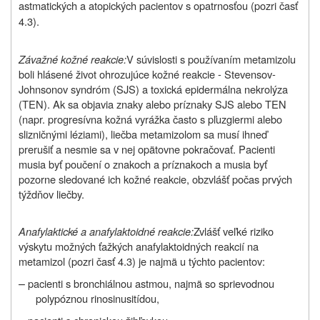
astmatických a atopických pacientov s opatrnosťou (pozri časť
4.3).
Závažné kožné reakcie:
V súvislosti s používaním metamizolu
boli hlásené život ohrozujúce kožné reakcie - Stevensov-
Johnsonov syndróm (SJS) a toxická epidermálna nekrolýza
(TEN). Ak sa objavia znaky alebo príznaky SJS alebo TEN
(napr. progresívna kožná vyrážka často s pľuzgiermi alebo
slizničnými léziami), liečba metamizolom sa musí ihneď
prerušiť a nesmie sa v nej opätovne pokračovať. Pacienti
musia byť poučení o znakoch a príznakoch a musia byť
pozorne sledované ich kožné reakcie, obzvlášť počas prvých
týždňov liečby.
Anafylaktické a anafylaktoidné reakcie:
Zvlášť veľké riziko
výskytu možných ťažkých anafylaktoidných reakcií na
metamizol (pozri časť 4.3) je najmä u týchto pacientov:
–
pacienti s bronchiálnou astmou, najmä so sprievodnou
polypóznou rinosinusitídou,