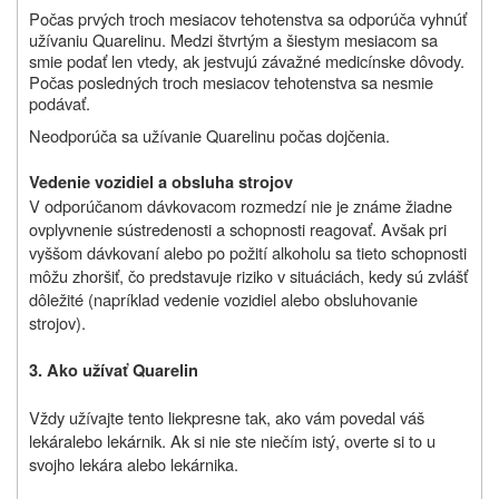
Počas prvých troch mesiacov tehotenstva sa odporúča vyhnúť
užívaniu Quarelinu. Medzi štvrtým a šiestym mesiacom sa
smie podať len vtedy, ak jestvujú závažné medicínske dôvody.
Počas posledných troch mesiacov tehotenstva sa nesmie
podávať.
Neodporúča sa užívanie Quarelinu počas dojčenia.
Vedenie vozidiel a obsluha strojov
V odporúčanom dávkovacom rozmedzí nie je známe žiadne
ovplyvnenie sústredenosti a schopnosti reagovať. Avšak pri
vyššom dávkovaní alebo po požití alkoholu sa tieto schopnosti
môžu zhoršiť, čo predstavuje riziko v situáciách, kedy sú zvlášť
dôležité (napríklad vedenie vozidiel alebo obsluhovanie
strojov).
3. Ako užívať Quarelin
Vždy užívajte
tento liek
presne tak, ako vám povedal váš
l
ekár
alebo lekárnik
. Ak si nie ste niečím istý, overte si to u
svojho lekára alebo lekárnika.