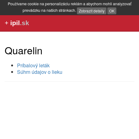
Používame cookie na personalizáciu reklám a abychom mohli analyzovať
prevádzku na našich stránkach.
Zobrazit detaily
OK
+
ipil
.sk
Quarelin
Príbalový leták
Súhrn údajov o lieku