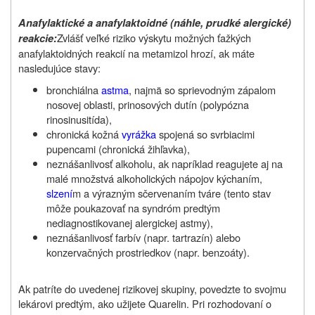
Anafylaktické a anafylaktoidné (náhle, prudké alergické)
Zvlášť veľké riziko výskytu možných ťažkých
reakcie:
anafylaktoidných reakcií na metamizol hrozí, ak máte
nasledujúce stavy:
bronchiálna
astma
, najmä so sprievodným zápalom
nosovej oblasti, prinosových dutín (polypózna
rinosinusitída),
chronická kožná
vyrážka
spojená so svrbiacimi
pupencami (chronická žihľavka),
neznášanlivosť alkoholu, ak napríklad reagujete aj na
malé množstvá alkoholických nápojov kýchaním,
slzení
m a výrazným sčervenaním tváre (tento stav
môže poukazovať na syndróm predtým
nediagnostikovanej alergickej astmy),
neznášanlivosť farbív (napr. tartrazín) alebo
konzervačných prostriedkov (napr. benzoáty).
Ak patríte do uvedenej rizikovej skupiny, povedzte to svojmu
lekárovi predtým, ako užijete Quarelin. Pri rozhodovaní o