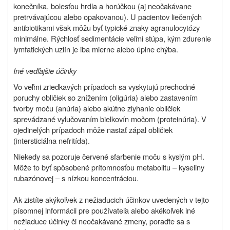
konečníka, bolesťou hrdla a horúčkou (aj neočakávane
pretrvávajúcou alebo opakovanou). U pacientov liečených
antibiotikami však môžu byť typické znaky agranulocytózy
minimálne. Rýchlosť sedimentácie veľmi stúpa, kým zdurenie
lymfatických uzlín je iba mierne alebo úplne chýba.
Iné vedľajšie účinky
Vo veľmi zriedkavých prípadoch sa vyskytujú prechodné
poruchy obličiek so znížením (oligúria) alebo zastavením
tvorby moču (anúria) alebo akútne zlyhanie obličiek
sprevádzané vylučovaním bielkovín močom (proteinúria). V
ojedinelých prípadoch môže nastať zápal obličiek
(intersticiálna nefritída).
Niekedy sa pozoruje červené sfarbenie moču s kyslým pH.
Môže to byť spôsobené prítomnosťou metabolitu – kyseliny
rubazónovej – s nízkou koncentráciou.
Ak zistíte akýkoľvek z nežiaducich účinkov uvedených v tejto
písomnej informácii pre používateľa alebo akékoľvek iné
nežiaduce účinky či neočakávané zmeny, poraďte sa s