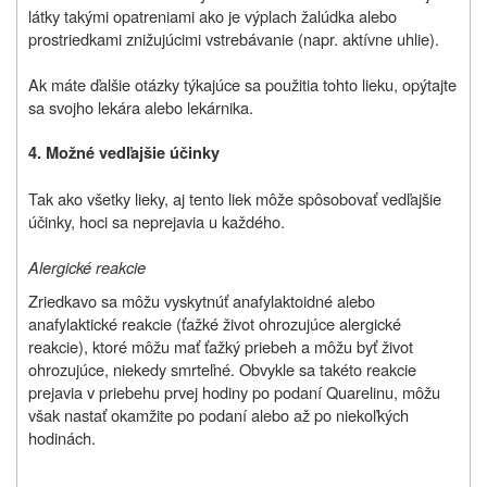
látky takými opatreniami ako je výplach žalúdka alebo
prostriedkami znižujúcimi vstrebávanie (napr. aktívne uhlie).
Ak máte ďalšie otázky týkajúce sa použitia tohto lieku, opýtajte
sa svojho lekára alebo lekárnika.
4. Možné vedľajšie účinky
Tak ako všetky lieky, aj tento liek môže spôsobovať vedľajšie
účinky, hoci sa neprejavia u každého.
Alergické reakcie
Zriedkavo sa môžu vyskytnúť anafylaktoidné alebo
anafylaktické reakcie (ťažké život ohrozujúce alergické
reakcie), ktoré môžu mať ťažký priebeh a môžu byť život
ohrozujúce, niekedy smrteľné. Obvykle sa takéto reakcie
prejavia v priebehu prvej hodiny po podaní Quarelinu, môžu
však nastať okamžite po podaní alebo až po niekoľkých
hodinách.