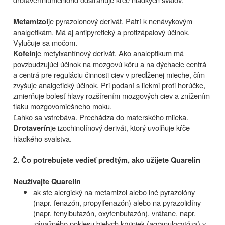
je pyrazolonový derivát. Patrí k nenávykovým
Metamizol
analgetikám. Má aj antipyretický a protizápalový účinok.
Vylučuje sa močom.
je metylxantínový derivát. Ako analeptikum má
Kofeín
povzbudzujúci účinok na mozgovú kôru a na dýchacie centrá
a centrá pre reguláciu činnosti ciev v predĺženej mieche, čím
zvyšuje analgetický účinok. Pri podaní s liekmi proti horúčke,
zmierňuje bolesť hlavy rozšírením mozgových ciev a znížením
tlaku mozgovomiešneho moku.
Ľahko sa vstrebáva. Prechádza do materského mlieka.
je izochinolínový derivát, ktorý uvoľňuje kŕče
Drotaverín
hladkého svalstva.
2.
Čo potrebujete vedieť predtým, ako užijete Quarelin
Neužívajte Quarelin
ak ste alergický
na metamizol alebo iné pyrazolóny
(napr. fenazón, propylfenazón) alebo na pyrazolidíny
(napr. fenylbutazón, oxyfenbutazón), vrátane, napr.
závažného poklesu bielych krviniek (agranulocytóza) v