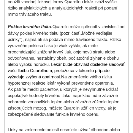
použití vhodnej liekovej formy Quarelinu lekár zváži vyššie
riziko anafylaktických a anafylaktoidných reakcií pri podaní
mimo tráviaceho traktu.
Quarelin môže spôsobiť v závislosti od
Pokles krvného tlaku:
dávky pokles krvného tlaku (pozri časť „Možné vedľajšie
účinky“), najmä ak sa podáva mimo tráviaceho traktu. Riziko
výrazného poklesu tlaku je však vyššie, ak máte
predchádzajúci znížený krvný tlak, objemovú stratu alebo
odvodňovanie, nestabilný obeh, počiatočné zlyhanie obehu
alebo vysokú horúčku.
L
ekár bude obzvlášť dôsledne sledovať
vašu liečbu Quarelinom, pretože sa v takomto prípade
vyžaduje zvýšená opatrnosť.
Na zmenšenie vášho rizika
hypotenznej reakcie lekár vykoná preventívne opatrenia.
Ak patríte medzi pacientov, u ktorých je nevyhnutné udržať
uspokojivé hodnoty krvného tlaku, napríklad máte závažné
ochorenie vencovitých tepien alebo závažné zúženie tepien
zásobujúcich mozog, môžete Quarelin užiť len vtedy, ak je
zabezpečené sledovanie funkcie krvného obehu.
Lieky na zmiernenie bolesti nesmiete užívať dlhodobo alebo