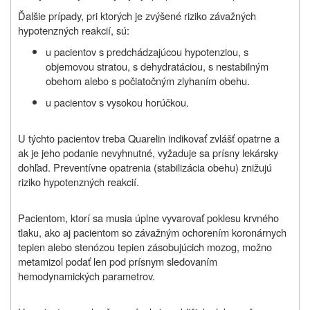
Ďalšie prípady, pri ktorých je zvýšené riziko závažných
hypotenzných reakcií, sú:
u pacientov s predchádzajúcou hypotenziou, s
objemovou stratou, s dehydratáciou, s nestabilným
obehom alebo s počiatočným zlyhaním obehu.
u pacientov s vysokou horúčkou.
U týchto pacientov treba Quarelin indikovať zvlášť opatrne a
ak je jeho podanie nevyhnutné, vyžaduje sa prísny lekársky
dohľad. Preventívne opatrenia (stabilizácia obehu) znižujú
riziko hypotenzných reakcií.
Pacientom, ktorí sa musia úplne vyvarovať poklesu krvného
tlaku, ako aj pacientom so závažným ochorením koronárnych
tepien alebo stenózou tepien zásobujúcich mozog, možno
metamizol podať len pod prísnym sledovaním
hemodynamických parametrov.