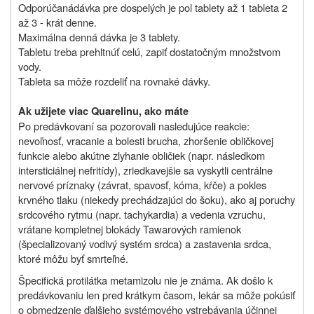
Odporúčaná
dávka
pre dospelých je pol tablety až 1 tableta 2
až 3 - krát denne.
Maximálna denná dávka je 3 tablety.
Tabletu treba prehltnúť celú, zapiť dostatočným množstvom
vody.
Tableta sa môže rozdeliť na rovnaké dávky.
Ak užijete viac Quarelinu, ako máte
Po predávkovaní sa pozorovali nasledujúce reakcie:
nevoľnosť, vracanie a bolesti brucha, zhoršenie obličkovej
funkcie alebo akútne zlyhanie obličiek (napr. následkom
intersticiálnej nefritídy), zriedkavejšie sa vyskytli centrálne
nervové príznaky (závrat, spavosť, kóma, kŕče) a pokles
krvného tlaku (niekedy prechádzajúci do šoku), ako aj poruchy
srdcového rytmu (napr. tachykardia) a vedenia vzruchu,
vrátane kompletnej blokády Tawarových ramienok
(špecializovaný vodivý systém srdca) a zastavenia srdca,
ktoré môžu byť smrteľné.
Špecifická protilátka metamizolu nie je známa. Ak došlo k
predávkovaniu len pred krátkym časom, lekár sa môže pokúsiť
o obmedzenie ďalšieho systémového vstrebávania účinnej