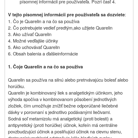
písomnej informácii pre používateľa. Pozri časť 4.
:
V tejto písomnej informácii pre používateľa sa dozviete
1. Čo je Quarelin a na čo sa používa
2.
Čo potrebujete vedieť predtým,
ako užijete Quarelin
3. Ako užívať Quarelin
4. Možné vedľajšie účinky
5. Ako uchovávať Quarelin
6.
Obsah balenia a ďalšie
informácie
1.
Čo
je
Quarelin a
na
čo sa používa
Quarelin sa používa na silnú alebo pretrvávajúcu bolesť alebo
horúčku.
Quarelin je kombinovaný liek s analgetickým účinkom, jeho
výhoda spočíva v kombinovanom pôsobení jednotlivých
zložiek, čím umožňuje znížiť bežne odporúčané liečebné
dávky v porovnaní s jednotlivo podávanými liečivami.
Sodná soľ metamizolu má analgetický (proti bolesti) a
antipyretický (proti horúčke) účinok, kofeín má centrálne
povzbudzujúci účinok a posilňujúci účinok na cievnu stenu,
drotaveríniumchlorid odstraňuje kŕče hladkých svalov.