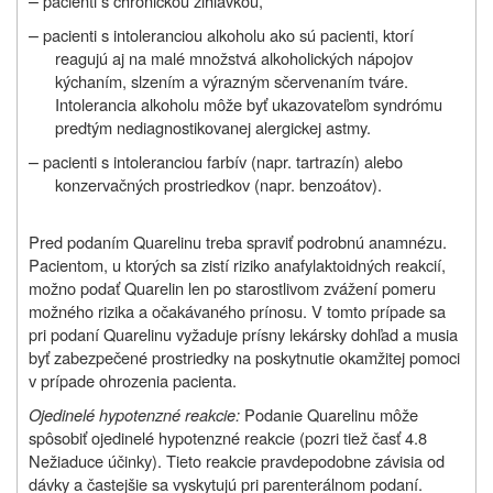
–
pacienti s chronickou žihľavkou,
–
pacienti s intoleranciou alkoholu ako sú pacienti, ktorí
reagujú aj na malé množstvá alkoholických nápojov
kýchaním, slzením a výrazným sčervenaním tváre.
Intolerancia alkoholu môže byť ukazovateľom syndrómu
predtým nediagnostikovanej alergickej astmy.
–
pacienti s intoleranciou farbív (napr. tartrazín) alebo
konzervačných prostriedkov (napr. benzoátov).
Pred podaním Quarelinu treba spraviť podrobnú anamnézu.
Pacientom, u ktorých sa zistí riziko anafylaktoidných reakcií,
možno podať Quarelin len po starostlivom zvážení pomeru
možného rizika a očakávaného prínosu. V tomto prípade sa
pri podaní Quarelinu vyžaduje prísny lekársky dohľad a musia
byť zabezpečené prostriedky na poskytnutie okamžitej pomoci
v prípade ohrozenia pacienta.
Ojedinelé hypotenzné reakcie:
Podanie Quarelinu môže
spôsobiť ojedinelé hypotenzné reakcie (pozri tiež časť 4.8
Nežiaduce účinky). Tieto reakcie pravdepodobne závisia od
dávky a častejšie sa vyskytujú pri parenterálnom podaní.