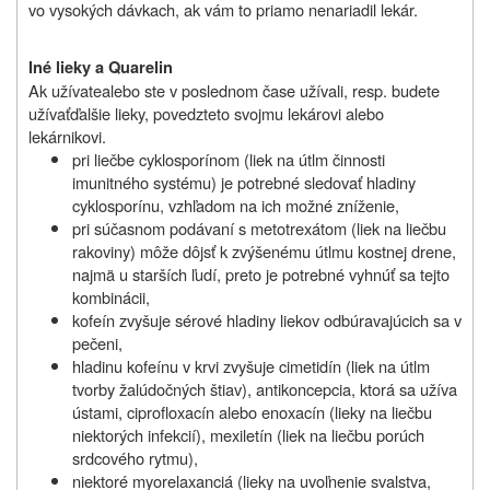
vo vysokých dávkach, ak vám to priamo nenariadil lekár.
Iné lieky a Quarelin
Ak
užívate
alebo ste v poslednom čase
užívali
, resp. budete
užívať
ďalšie lieky, povedzte
to svojmu lekárovi alebo
lekárnikovi.
pri liečbe cyklosporínom (liek na útlm činnosti
imunitného systému) je potrebné sledovať hladiny
cyklosporínu, vzhľadom na ich možné zníženie,
pri súčasnom podávaní s metotrexátom (liek na liečbu
rakoviny) môže dôjsť k zvýšenému útlmu kostnej drene,
najmä u starších ľudí, preto je potrebné vyhnúť sa tejto
kombinácii,
kofeín zvyšuje sérové hladiny liekov odbúravajúcich sa v
pečeni,
hladinu kofeínu v krvi zvyšuje cimetidín (liek na útlm
tvorby žalúdočných štiav), antikoncepcia, ktorá sa užíva
ústami, ciprofloxacín alebo enoxacín (lieky na liečbu
niektorých infekcií), mexiletín (liek na liečbu porúch
srdcového rytmu),
niektoré myorelaxanciá (lieky na uvoľnenie svalstva,