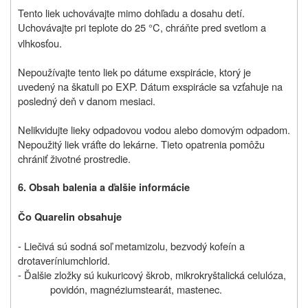
Tento liek uchovávajte mimo dohľadu a dosahu detí.
Uchovávajte pri teplote do 25
C, chráňte pred svetlom a
°
vlhkosťou.
Nepoužívajte tento liek po dátume exspirácie, ktorý je
uvedený na škatuli po EXP. Dátum exspirácie sa vzťahuje na
posledný deň v danom mesiaci.
Nelikvidujte lieky odpadovou vodou alebo domovým odpadom.
Nepoužitý liek vráťte do lekárne. Tieto opatrenia pomôžu
chrániť životné prostredie.
6. Obsah balenia a ďalšie informácie
Čo Quarelin obsahuje
- Liečivá sú
sodná soľ metamizolu, bezvodý kofeín a
drotaveríniumchlorid.
- Ďalšie zložky sú
kukuricový škrob, mikrokryštalická celulóza,
povidón, magnéziumstearát, mastenec.