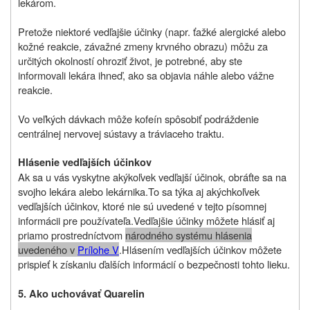
lekárom.
Pretože niektoré vedľajšie účinky (napr. ťažké alergické alebo
kožné reakcie, závažné zmeny krvného obrazu) môžu za
určitých okolností ohroziť život, je potrebné, aby ste
informovali lekára ihneď, ako sa objavia náhle alebo vážne
reakcie.
Vo veľkých dávkach môže kofeín spôsobiť podráždenie
centrálnej nervovej sústavy a tráviaceho traktu.
Hlásenie vedľajších účinkov
Ak sa u vás vyskytne akýkoľvek vedľajší účinok, obráťte sa na
svojho lekára alebo lekárnika.
To sa týka aj akýchkoľvek
vedľajších účinkov, ktoré nie sú uvedené v tejto písomnej
informácii pre používateľa.
Vedľajšie účinky môžete hlásiť aj
priamo prostredníctvom
národného systému hlásenia
uvedeného v
P
rílohe V
.
Hlásením vedľajších účinkov môžete
prispieť k získaniu ďalších informácií o bezpečnosti tohto lieku.
5. Ako uchovávať Quarelin