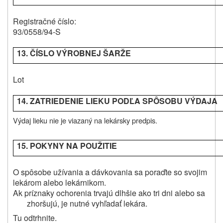
Registračné číslo:
93/0558/94-S
13. ČÍSLO VÝROBNEJ ŠARŽE
Lot
14. ZATRIEDENIE LIEKU PODĽA SPÔSOBU VÝDAJA
Výdaj lieku nie je viazaný na lekársky predpis.
15. POKYNY NA POUŽITIE
O spôsobe užívania a dávkovania sa poraďte so svojim
lekárom alebo lekárnikom.
Ak príznaky ochorenia trvajú dlhšie ako tri dni alebo sa
zhoršujú, je nutné vyhľadať lekára.
Tu odtrhnite.