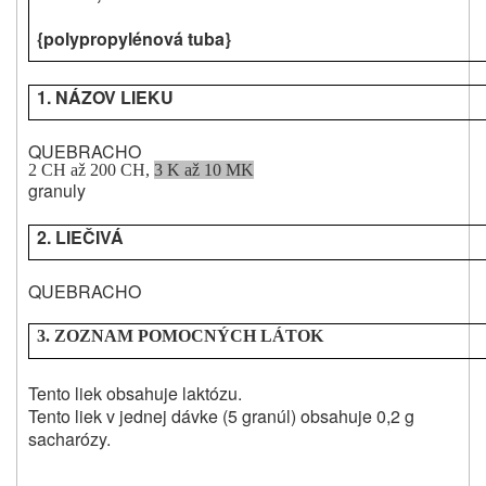
{polypropylénová tuba}
1. NÁZOV LIEKU
QUEBRACHO
2 CH až 200 CH,
3 K až 10 MK
granuly
2. LIEČIVÁ
QUEBRACHO
3. ZOZNAM POMOCNÝCH LÁTOK
Tento liek obsahuje laktózu.
Tento liek v jednej dávke (5 granúl) obsahuje 0,2 g
sacharózy.