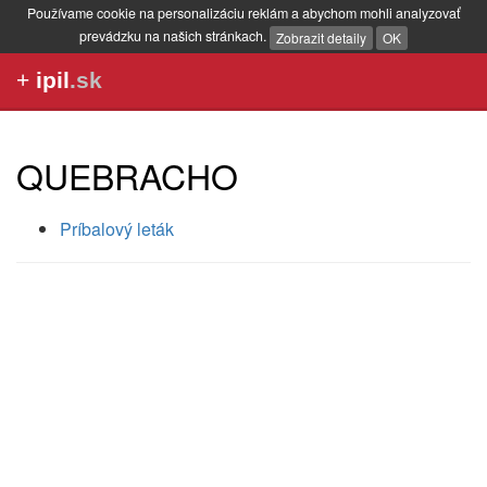
Používame cookie na personalizáciu reklám a abychom mohli analyzovať
prevádzku na našich stránkach.
Zobrazit detaily
OK
+
ipil
.sk
QUEBRACHO
Príbalový leták