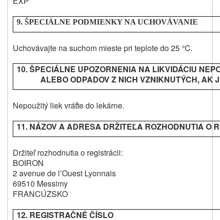
EXP
9. ŠPECIÁLNE PODMIENKY NA UCHOVÁVANIE
Uchovávajte na suchom mieste pri teplote do 25 °C.
10. ŠPECIÁLNE UPOZORNENIA NA LIKVIDÁCIU NEP
ALEBO ODPADOV Z NICH VZNIKNUTÝCH, AK 
Nepoužitý liek vráťte do lekárne.
11. NÁZOV A ADRESA DRŽITEĽA ROZHODNUTIA O R
Držiteľ rozhodnutia o registrácii:
BOIRON
2 avenue de l’Ouest Lyonnais
69510 Messimy
FRANCÚZSKO
12. REGISTRAČNÉ ČÍSLO