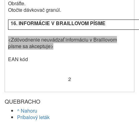
Obráťte.
Otočte dávkovač granúl.
16. INFORMÁCIE V BRAILLOVOM PÍSME
<Zdôvodnenie neuvádzať informáciu v Braillovom
písme sa akceptuje>
EAN kód
2
QUEBRACHO
^ Nahoru
Príbalový leták