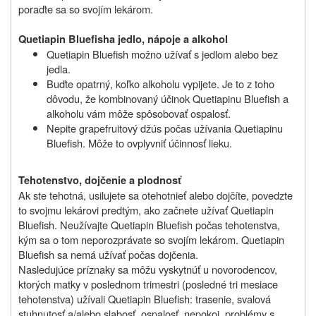
poraďte sa so svojím lekárom.
Quetiapin Bluefish
a jedlo, nápoje a alkohol
Quetiapin Bluefish možno užívať s jedlom alebo bez
jedla.
Buďte opatrný, koľko alkoholu vypijete. Je to z toho
dôvodu, že kombinovaný účinok Quetiapinu Bluefish a
alkoholu vám môže spôsobovať ospalosť.
Nepite grapefruitový džús počas užívania Quetiapinu
Bluefish. Môže to ovplyvniť účinnosť lieku.
Tehotenstvo, dojčenie a plodnosť
Ak ste tehotná, usilujete sa otehotnieť alebo dojčíte, povedzte
to svojmu lekárovi predtým, ako začnete užívať Quetiapin
Bluefish. Neužívajte Quetiapin Bluefish počas tehotenstva,
kým sa o tom neporozprávate so svojím lekárom. Quetiapin
Bluefish sa nemá užívať počas dojčenia.
Nasledujúce príznaky sa môžu vyskytnúť u novorodencov,
ktorých matky v poslednom trimestri (posledné tri mesiace
tehotenstva) užívali Quetiapin Bluefish: trasenie, svalová
stuhnutosť a/alebo slabosť, ospalosť, nepokoj, problémy s