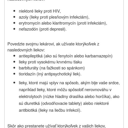
niektoré lieky proti HIV,
azoly (lieky proti plesňovým infekciám),
erytromycín alebo klaritromycín (proti infekciám),
nefazodón (proti depresii).
Povedzte svojmu lekárovi, ak užívate ktorýkoľvek z
nasledovných liekov:
antiepileptiká (ako sú fenytoín alebo karbamazepín)
lieky proti vysokému krvnému tlaku
barbituráty (na ťažkosti so spánkom)
tioridazín (iný antipsychotický liek).
lieky, ktoré majú vplyv na spôsob, akým bije vaše srdce,
napríklad lieky, ktoré môžu spôsobiť nerovnováhu v
elektrolytoch (nízke hladiny draslíka alebo horčíka), ako
sú diuretiká (odvodňovacie tablety) alebo niektoré
antibiotiká (lieky na liečbu infekcií).
Skôr ako prestanete užívať ktorýkoľvek z vašich liekov,