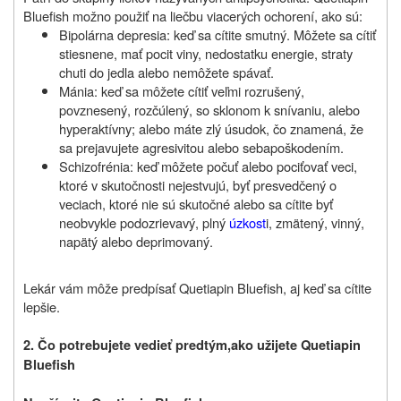
Bluefish možno použiť na liečbu viacerých ochorení, ako sú:
Bipolárna depresia: keď sa cítite smutný. Môžete sa cítiť
stiesnene, mať pocit viny, nedostatku energie, straty
chuti do jedla alebo nemôžete spávať.
Mánia: keď sa môžete cítiť veľmi rozrušený,
povznesený, rozčúlený, so sklonom k snívaniu, alebo
hyperaktívny; alebo máte zlý úsudok, čo znamená, že
sa prejavujete agresivitou alebo sebapoškodením.
Schizofrénia: keď môžete počuť alebo pociťovať veci,
ktoré v skutočnosti nejestvujú, byť presvedčený o
veciach, ktoré nie sú skutočné alebo sa cítite byť
neobvykle podozrievavý, plný
úzkost
i, zmätený, vinný,
napätý alebo deprimovaný.
Lekár vám môže predpísať Quetiapin Bluefish, aj keď sa cítite
lepšie.
2.
Čo potrebujete vedieť predtým,
ako užijete
Quetiapin
Bluefish