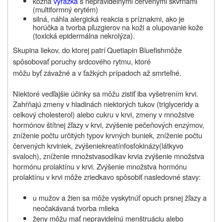
kožná
vyrážka
s nepravidelnými červenými škvrnami
(multiformný erytém)
silná, náhla alergická reakcia s príznakmi, ako je
horúčka a tvorba pľuzgierov na koži a olupovanie kože
(toxická epidermálna nekrolýza).
Skupina liekov, do ktorej patrí
Quetiapin Bluefish
môže
spôsobovať poruchy srdcového rytmu, ktoré
môžu byť závažné a v ťažkých prípadoch až smrteľné.
Niektoré vedľajšie účinky sa môžu zistiť iba vyšetrením krvi.
Zahŕňajú zmeny v hladinách niektorých tukov (triglyceridy a
celkový cholesterol) alebo cukru v krvi, zmeny v množstve
hormónov štítnej žľazy v krvi, zvýšenie pečeňových enzýmov,
zníženie počtu určitých typov krvných buniek, zníženie počtu
červených krviniek,
zvýšenie
kreatínfosfokinázy
(látky
vo
svaloch
),
zníženie množstva
sodíka
v krvi
a zvýšenie množstva
hormónu prolaktínu v krvi. Zvýšenie množstva hormónu
prolaktínu v krvi môže zriedkavo spôsobiť nasledovné stavy:
u mužov a žien sa môže vyskytnúť opuch prsnej žľazy a
neočakávaná tvorba mlieka
ženy môžu mať nepravidelnú menštruáciu alebo