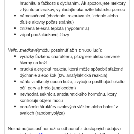
hrudníku a ťažkosti s dýchaním. Ak spozorujete niektorý
z týchto príznakov, vyhľadajte okamžite lekársku pomoc
námesačnosť (chodenie, rozprávanie, jedenie alebo
ďalšie aktivity počas spánku)
znížená telesná teplota (hypotermia)
zápal podžalúdkovej žľazy
Veľmi zriedkavé
(môžu postihnúť až 1 z 1000 ľudí):
vyrážky ťažkého charakteru, pľuzgiere alebo červené
škvrny na koži
prudká alergická reakcia, ktorá môže spôsobiť sťažené
dýchanie alebo šok (tzv. anafylaktická reakcia)
náhle vzniknutý opuch kože, zvyčajne postihujúci okolie
očí, pery a hrdlo (angioedém)
nevhodná sekrécia antidiuretického hormónu, ktorý
kontroluje objem moču
porušenie štruktúry svalových vlákien alebo bolesť v
svaloch (rabdomyolýza)
Neznáme
(častosť nemožno odhadnúť z dostupných údajov)