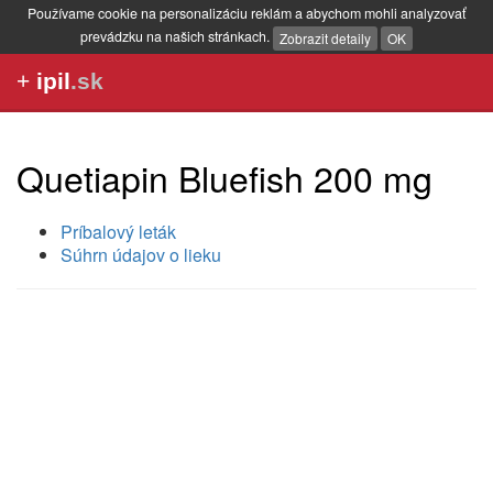
Používame cookie na personalizáciu reklám a abychom mohli analyzovať
prevádzku na našich stránkach.
Zobrazit detaily
OK
+
ipil
.sk
Quetiapin Bluefish 200 mg
Príbalový leták
Súhrn údajov o lieku