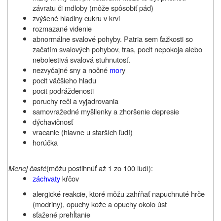
závratu či mdloby (môže spôsobiť pád)
zvýšené hladiny cukru v krvi
rozmazané videnie
abnormálne svalové pohyby. Patria sem ťažkosti so
začatím svalových pohybov, tras, pocit nepokoja alebo
nebolestivá svalová stuhnutosť.
nezvyčajné sny a nočné
mor
y
pocit väčšieho hladu
pocit podráždenosti
poruchy reči a vyjadrovania
samovražedné myšlienky a zhoršenie depresie
dýchavičnosť
vracanie (hlavne u starších ľudí)
horúčka
Menej časté
(môžu postihnúť až 1 zo 100 ľudí):
záchvaty
kŕčov
alergické reakcie, ktoré môžu zahŕňať napuchnuté hrče
(modriny), opuchy kože a opuchy okolo úst
sťažené prehĺtanie