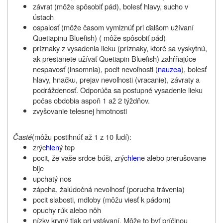
závrat (môže spôsobiť pád), bolesť hlavy, sucho v
ústach
ospalosť (môže časom vymiznúť pri ďalšom užívaní
Quetiapinu Bluefish) ( môže spôsobiť pád)
príznaky z vysadenia lieku (príznaky, ktoré sa vyskytnú,
ak prestanete užívať Quetiapin Bluefish) zahŕňajúce
nespavosť (insomnia), pocit nevoľnosti (
nauzea
), bolesť
hlavy, hnačku, prejav nevoľnosti (vracanie), závraty a
podráždenosť. Odporúča sa postupné vysadenie lieku
počas obdobia aspoň 1 až 2 týždňov.
zvyšovanie telesnej hmotnosti
Časté
(môžu postihnúť až 1 z 10 ľudí):
zrýc
hlen
ý tep
pocit, že vaše srdce búši, zrýc
hlen
e alebo prerušovane
bije
upchatý nos
zápcha, žalúdočná nevoľnosť (porucha trávenia)
pocit slabosti, mdloby (môžu viesť k pádom)
opuchy rúk alebo nôh
nízky krvný tlak pri vstávaní. Môže to byť príčinou