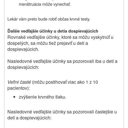
menštruácia môže vynechať.
Lekár vám preto bude robiť občas krvné testy.
Ďalšie vedľajšie účinky u detí
a dospievajúcich
Rovnaké vedľajšie účinky, ktoré sa môžu vyskytnúť u
dospelých, sa môžu tiež prejaviť u detí a
dospievajúcich.
Nasledovné vedľajšie účinky sa pozorovali iba u detí a
dospievajúcich:
Veľmi časté
(môžu postihovať viac ako 1 z 10
pacientov):
zvýšenie krvného tlaku.
Nasledovné vedľajšie účinky sa pozorovali častejšie u
detí a dospievajúcich: