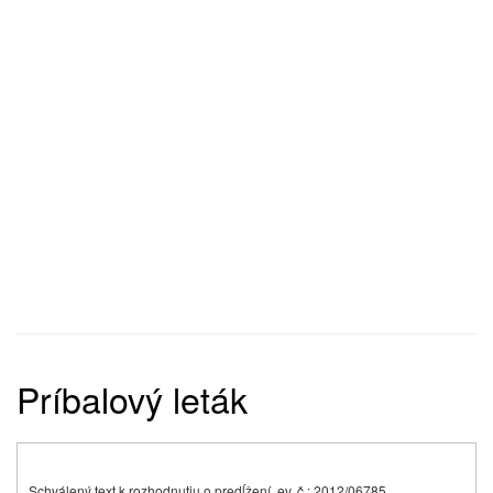
Príbalový leták
Schválený text k rozhodnutiu o predĺžení, ev. č.: 2012/06785,