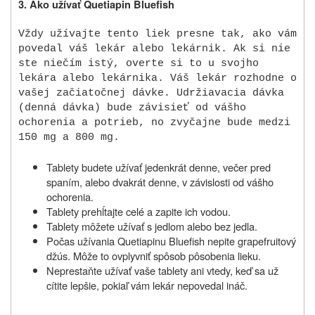
3. Ako užívať
Quetiapin Bluefish
Vždy užívajte tento liek presne tak, ako vám
povedal váš lekár alebo lekárnik. Ak si nie
ste niečím istý, overte si to u svojho
lekára alebo lekárnika. Váš lekár rozhodne o
vašej začiatočnej dávke. Udržiavacia dávka
(denná dávka) bude závisieť od vášho
ochorenia a potrieb, no zvyčajne bude medzi
150 mg a 800 mg.
Tablety budete užívať jedenkrát denne, večer pred
spaním, alebo dvakrát denne, v závislosti od vášho
ochorenia.
Tablety prehĺtajte celé a zapite ich vodou.
Tablety môžete užívať s jedlom alebo bez jedla.
Počas užívania Quetiapinu Bluefish nepite grapefruitový
džús. Môže to ovplyvniť spôsob pôsobenia lieku.
Neprestaňte užívať vaše tablety ani vtedy, keď sa už
cítite lepšie, pokiaľ vám lekár nepovedal ináč.