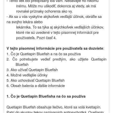
- Tento liek bol predpísaný iba vám. Nedávajte ho nikomu
inému. Môže mu uškodiť, dokonca aj vtedy, ak má
rovnaké príznaky ochorenia ako vy.
- Ak sa u vás vyskytne akýkoľvek vedľajší účinok, obráťte sa
na svojho lekára alebo
lekárnika. To sa týka aj akýchkoľvek vedľajších účinkov,
ktoré nie sú uvedené v tejto písomnej informácii pre
používateľa. Pozri časť 4.
:
V tejto písomnej informácie pre používateľa sa dozviete
1. Čo je Quetiapin Bluefish a na čo sa používa
2. Čo potrebujete vedieť predtým, ako užijete Quetiapin
Bluefish
3. Ako užívať Quetiapin Bluefish
4. Možné vedľajšie účinky
5. Ako uchovávať Quetiapin Bluefish
6. Obsah balenia a ďalšie informácie
1. Čo je
Quetiapin Bluefish
a na čo sa používa
Quetiapin Bluefish obsahuje liečivo, ktoré sa volá kvetiapín.
Patrí do skupiny liekov nazývaných antipsychotiká. Quetiapin