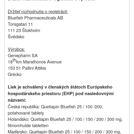
Držiteľ rozhodnutia o registrácii:
Bluefish Pharmaceuticals AB
Torsgatan 11
111 23 Štokholm
Švédsko
Výrobca:
Genepharm SA
th
18
km Marathonos Avenue
153 51 Pallini Attikis
Grécko
Liek je schválený v členských štátoch Európskeho
hospodárskeho priestoru (EHP) pod nasledovnými
názvami:
Česká republika: Quetiapin Bluefish 25 / 100 /200,
potahované tablety
Holandsko: Quetiapin Bluefish 25 / 100 / 150 / 200 / 300 mg,
filmomhulde tabletten
Maďarsko: Quetiapin Bluefish 25 / 100 / 150 / 200 / 300 mg,