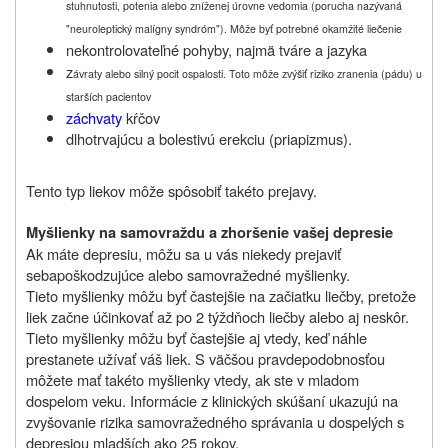
stuhnutosti, potenia alebo zníženej úrovne vedomia (porucha nazývaná
"neuroleptický malígny syndróm"). M
ôže byť potrebné okamžité liečenie
nekontrolovateľné pohyby, najmä tváre a jazyka
z
ávraty alebo silný pocit ospalosti. Toto môže zvýšiť riziko zranenia (pádu) u
starších pacientov
záchvaty
kŕčov
dlhotrvajúcu a bolestivú erekciu (priapizmus).
Tento typ liekov môže spôsobiť takéto prejavy.
Myšlienky na samovraždu a zhoršenie vašej depresie
Ak máte depresiu, môžu sa u vás niekedy prejaviť
sebapoškodzujúce alebo samovražedné myšlienky.
Tieto myšlienky môžu byť častejšie na začiatku
liečby, pretože
liek začne účinkovať až po 2 týždňoch liečby alebo aj neskôr.
Tieto myšlienky môžu byť častejšie aj vtedy, keď náhle
prestanete užívať váš liek.
S väčšou pravdepodobnosťou
môžete mať takéto myšlienky vtedy, ak ste v mladom
dospelom veku.
Informácie z klinických skúšaní ukazujú na
zvyšovanie rizika samovražedného správania u dospelých s
depresiou mladších ako 25 rokov.