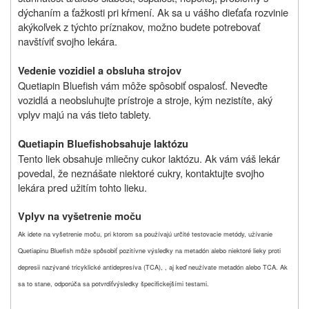
dýchaním a ťažkosti pri kŕmení. Ak sa u vášho dieťaťa rozvinie
akýkoľvek z týchto príznakov, možno budete potrebovať
navštíviť svojho lekára.
Vedenie vozidiel a obsluha strojov
Quetiapin Bluefish vám môže spôsobiť ospalosť. Neveďte
vozidlá a neobsluhujte prístroje a stroje, kým nezistíte, aký
vplyv majú na vás tieto tablety.
Quetiapin Bluefish
obsahuje laktózu
Tento liek obsahuje mliečny cukor laktózu.
Ak vám váš lekár
povedal, že neznášate niektoré cukry, kontaktujte svojho
lekára pred užitím tohto lieku.
Vplyv na vyšetrenie moču
Ak idete na vyšetrenie moču, pri ktorom sa používajú určité testovacie metódy, užívanie
Quetiapinu Bluefish môže spôsobiť pozitívne výsledky na metadón alebo niektoré lieky proti
depresii nazývané tricyklické antidepresíva (TCA), , aj keď neužívate metadón alebo TCA. Ak
sa to stane, o
dporúča sa potvrdiť
výsledky špecifickejšími testami.