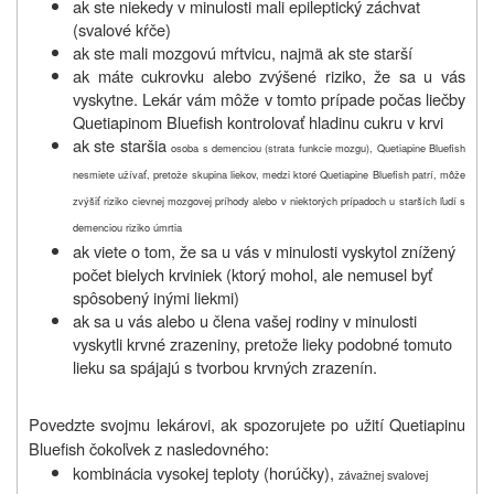
ak ste niekedy v minulosti mali epileptický záchvat
(svalové kŕče)
ak ste mali mozgovú mŕtvicu, najmä ak ste starší
ak máte cukrovku alebo zvýšené riziko, že sa u vás
vyskytne. Lekár vám môže v tomto prípade počas liečby
Quetiapinom Bluefish kontrolovať hladinu cukru v krvi
ak ste staršia
osoba s demenciou (strata funkcie mozgu), Quetiapine Bluefish
nesmiete užívať, pretože skupina liekov, medzi ktoré Quetiapine Bluefish patrí, môže
zvýšiť riziko cievnej mozgovej príhody alebo v niektorých prípadoch u starších ľudí s
demenciou riziko úmrtia
ak viete o tom, že sa u vás v minulosti vyskytol znížený
počet bielych krviniek (ktorý mohol, ale nemusel byť
spôsobený inými liekmi)
ak sa u vás alebo u člena vašej rodiny v minulosti
vyskytli krvné zrazeniny, pretože lieky podobné tomuto
lieku sa spájajú s tvorbou krvných zrazenín.
Povedzte svojmu lekárovi, ak spozorujete po užití Quetiapinu
Bluefish čokoľvek z nasledovného:
kombinácia vysokej teploty (horúčky),
závažnej svalovej