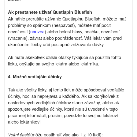
Ak prestanete užívať
Quetiapin Bluefish
Ak náhle prerušíte užívanie Quetiapinu Bluefish, môžete mať
problémy so spánkom (nespavosť), môžete mať pocit
nevoľnosti (
nauzea
) alebo bolesť hlavy, hnačku, nevoľnosť
(vracanie), závrat alebo podráždenosť. Váš lekár vám pred
ukončením liečby
určí postupné znižovanie
dávky.
Ak máte akékoľvek ďalšie otázky týkajúce sa použitia tohto
lieku, opýtajte sa svojho lekára alebo lekárnika.
4. Možné vedľajšie účinky
Tak ako všetky lieky, aj tento liek môže spôsobovať vedľajšie
účinky, hoci sa neprejavia u každého. Ak sa ktorýkoľvek z
nasledovných vedľajších účinkov stane závažný, alebo ak
spozorujete vedľajšie účinky, ktoré nie sú uvedené v tejto
písomnej informácii, prosím, povedzte to svojmu lekárovi
alebo lekárnikovi.
Veľmi časté
(môžu postihnúť viac ako 1 z 10 ľudí):