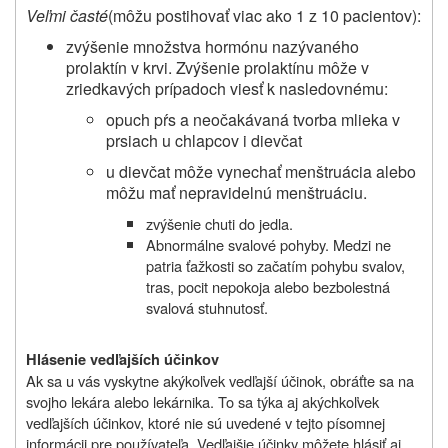
Veľmi časté
(môžu postihovať viac ako 1 z 10 pacientov):
zvýšenie množstva hormónu nazývaného
prolaktín v krvi. Zvýšenie prolaktínu môže v
zriedkavých prípadoch viesť k nasledovnému:
opuch pŕs a neočakávaná tvorba mlieka v
prsiach u chlapcov i dievčat
u dievčat môže vynechať menštruácia alebo
môžu mať nepravidelnú menštruáciu.
zvýšenie chuti do jedla.
Abnormálne svalové pohyby. Medzi ne
patria ťažkosti so začatím pohybu svalov,
tras, pocit nepokoja alebo bezbolestná
svalová stuhnutosť.
Hlásenie vedľajších účinkov
Ak sa u vás vyskytne akýkoľvek vedľajší účinok, obráťte sa na
svojho lekára alebo lekárnika. To sa týka aj akýchkoľvek
vedľajších účinkov, ktoré nie sú uvedené v tejto písomnej
informácii pre používateľa. Vedľajšie účinky môžete hlásiť aj