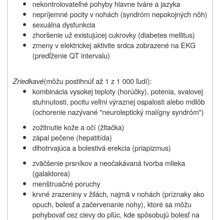
nekontrolovateľné pohyby hlavne tváre a jazyka
nepríjemné pocity v nohách (syndróm nepokojných nôh)
sexuálna dysfunkcia
zhoršenie
už existujúcej
cukrovky (diabetes mellitus)
zmeny v elektrickej aktivite srdca zobrazené na EKG
(predĺženie QT intervalu)
Zriedkavé
(môžu postihnúť až 1 z 1 000 ľudí):
kombinácia vysokej teploty (horúčky), potenia, svalovej
stuhnutosti, pocitu veľmi výraznej ospalosti alebo mdlôb
(ochorenie nazývané "neuroleptický malígny syndróm")
zožltnutie kože a očí (žltačka)
zápal pečene (hepatitída)
dlhotrvajúca a bolestivá erekcia (priapizmus)
zväčšenie prsníkov a neočakávaná tvorba mlieka
(galaktorea)
menštruačné poruchy
krvné zrazeniny v žilách, najmä v nohách (príznaky ako
opuch, bolesť a začervenanie nohy), ktoré sa môžu
pohybovať cez cievy do pľúc, kde spôsobujú bolesť na