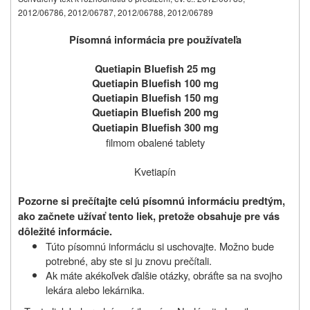
2012/06786, 2012/06787, 2012/06788, 2012/06789
Písomná informácia pre používateľa
Quetiapin Bluefish 25 mg
Quetiapin Bluefish 100 mg
Quetiapin Bluefish 150 mg
Quetiapin Bluefish 200 mg
Quetiapin Bluefish 300 mg
filmom obalené tablety
Kvetiapín
Pozorne si prečítajte celú písomnú informáciu predtým,
ako začnete užívať
tento liek, pretože obsahuje pre vás
dôležité informácie.
Túto písomnú informáciu si uschovajte. Možno bude
potrebné, aby ste si ju znovu prečítali.
Ak máte akékoľvek ďalšie otázky, obráťte sa na svojho
lekára alebo lekárnika.