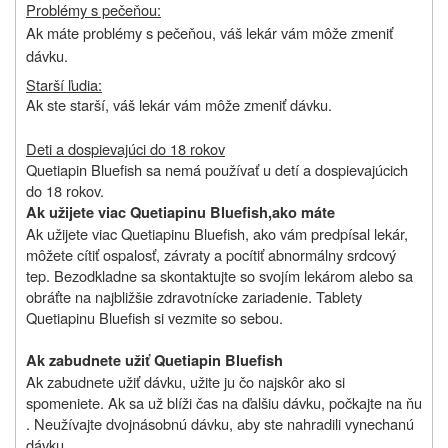
Problémy s pečeňou:
Ak máte problémy s pečeňou, váš lekár vám môže zmeniť
dávku.
Starší ľudia:
Ak ste starší, váš lekár vám môže zmeniť dávku.
Deti a dospievajúci do 18 rokov
Quetiapin Bluefish sa nemá používať u detí a dospievajúcich
do 18 rokov.
Ak užijete viac
Quetiapinu Bluefish,
ako máte
Ak užijete viac Quetiapinu Bluefish, ako vám predpísal lekár,
môžete cítiť ospalosť, závraty a pocítiť abnormálny srdcový
tep. Bezodkladne sa skontaktujte so svojím lekárom alebo sa
obráťte na najbližšie zdravotnícke zariadenie. Tablety
Quetiapinu Bluefish si vezmite so sebou.
Ak zabudnete užiť
Quetiapin Bluefish
Ak zabudnete užiť dávku, užite ju čo najskôr ako si
spomeniete. Ak sa už blíži čas na ďalšiu dávku, počkajte na ňu
. Neužívajte dvojnásobnú dávku, aby ste nahradili vynechanú
dávku.