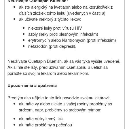
Neužívajte
Quetiapin Bluefish:
ak ste alergický na kvetiapín alebo na ktorúkoľvek z
ďalších zložiek tohto lieku (uvedených v časti 6)
ak užívate niektorý z týchto liekov:
niektoré lieky proti vírusu HIV
azoly (lieky proti plesňovým infekciám)
erytromycín alebo klaritromycín (proti infekciám)
nefazodón (proti depresii).
Neužívajte Quetiapin Bluefish, ak sa vás týka vyššie uvedené.
Ak si nie ste istý, pred užívaním Quetiapinu Bluefish sa
poraďte so svojím lekárom alebo lekárnikom.
Upozornenia a opatrenia
Predtým ako užijete tento liek povedzte svojmu lekárovi:
ak máte vy alebo niekto z vašej rodiny problémy so
srdcom, napr. problémy so srdcovým rytmom
ak máte nízky krvný tlak
ak máte problémy s pečeňou