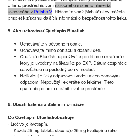
priamo prostredníctvom
národného systému hlásenia
uvedeného v
Prílohe V
. Hlásením vedľajších účinkov môžete
prispieť k získaniu ďalších informácií o bezpečnosti tohto lieku.
5. Ako uchovávať
Q
uetiapin
B
luefish
Uchovávajte v pôvodnom obale.
Uchovávajte mimo dohľadu a dosahu detí.
Quetiapin Bluefish nepoužívajte po dátume exspirácie,
ktorý je uvedený na škatuľke po EXP. Dátum exspirácie
sa vzťahuje na posledný deň v mesiaci.
Nelikvidujte lieky odpadovou vodou alebo domovým
odpadom. Nepoužitý liek vráťte do lekárne. Tieto
opatrenia pomôžu chrániť životné prostredie.
6. Obsah balenia a ďalšie informácie
Čo
Quetiapin Bluefish
obsahuje
- Liečivo je kvetiapín.
Každá 25 mg tableta obsahuje 25 mg kvetiapínu (ako