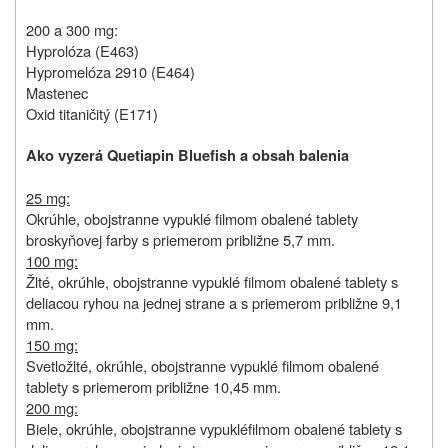
200 a 300 mg:
Hyprolóza (E463)
Hypromelóza 2910 (E464)
Mastenec
Oxid titaničitý (E171)
Ako vyzerá Quetiapin Bluefish a obsah balenia
25 mg:
Okrúhle, obojstranne vypuklé filmom obalené tablety
broskyňovej farby s priemerom približne 5,7 mm.
100 mg:
Žlté, okrúhle, obojstranne vypuklé filmom obalené tablety s
deliacou ryhou na jednej strane a s priemerom približne 9,1
mm.
150 mg:
Svetložlté, okrúhle, obojstranne vypuklé filmom obalené
tablety s priemerom približne 10,45 mm.
200 mg:
Biele, okrúhle,
obojstranne vypuklé
filmom obalené tablety s