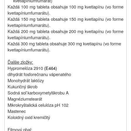
kvetiapíniumfumarát)
Každá 100 mg tableta obsahuje 100 mg kvetiapínu (vo forme
kvetiapíniumfumarátu).
Každá 150 mg tableta obsahuje 150 mg kvetiapínu (vo forme
kvetiapíniumfumarátu).
Každá 200 mg tableta obsahuje 200 mg kvetiapínu (vo forme
kvetiapíniumfumarátu).
Každá 300 mg tableta obsahuje 300 mg kvetiapínu (vo forme
kvetiapíniumfumarátu).
Ďalšie zložky:
Hypromelóza 2910
(E464)
dihydrát fosforečnanu vápenatého
Monohydrát laktózy
Kukuričný škrob
Sodná soľ karboxymetylškrobu A
Magnéziumstearát
Mikrokryštalická celulóza pH 102
Mastenec
Koloidný oxid kremičitý
Filmový obal: