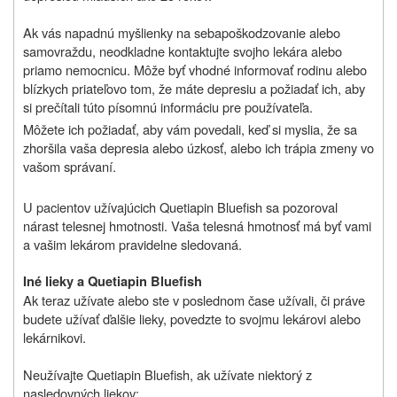
Ak vás napadnú myšlienky na sebapoškodzovanie alebo
samovraždu, neodkladne kontaktujte svojho lekára alebo
priamo nemocnicu.
Môže byť vhodné informovať rodinu alebo
blízkych priateľov
o tom, že máte depresiu a požiadať ich, aby
si prečítali túto písomnú informáciu pre používateľa.
Môžete ich požiadať, aby vám povedali, keď si myslia, že sa
zhoršila vaša depresia alebo úzkosť, alebo ich trápia zmeny vo
vašom správaní.
U pacientov užívajúcich Quetiapin Bluefish sa pozoroval
nárast telesnej hmotnosti. Vaša telesná hmotnosť má byť vami
a vašim lekárom pravidelne sledovaná.
Iné lieky a Quetiapin Bluefish
Ak teraz užívate alebo ste v poslednom čase užívali, či práve
budete užívať
ďalšie lieky, povedzte to svojmu lekárovi alebo
lekárnikovi.
Neužívajte Quetiapin Bluefish, ak užívate niektorý z
nasledovných liekov: