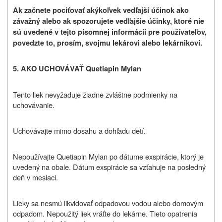
Ak začnete pociťovať akýkoľvek vedľajší účinok ako
závažný alebo ak spozorujete vedľajšie účinky, ktoré nie
sú uvedené v tejto písomnej informácii pre používateľov,
povedzte to, prosím, svojmu
lekárovi alebo lekárnikovi
.
5. AKO UCHOVÁVAŤ Quetiapin Mylan
Tento liek nevyžaduje žiadne zvláštne podmienky na
uchovávanie.
Uchovávajte mimo dosahu a dohľadu detí.
Nepoužívajte Quetiapin Mylan po dátume exspirácie, ktorý je
uvedený na obale. Dátum exspirácie sa vzťahuje na posledný
deň v mesiaci.
Lieky sa nesmú likvidovať odpadovou vodou alebo domovým
odpadom. Nepoužitý liek vráťte do lekárne. Tieto opatrenia