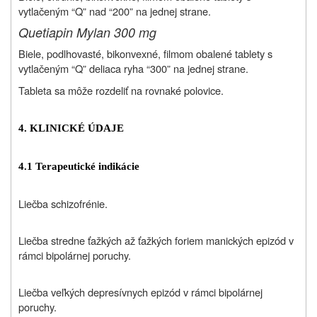
vytlačeným “Q” nad “200” na jednej strane.
Quetiapin Mylan 300 mg
Biele, podlhovasté, bikonvexné, filmom obalené tablety s
vytlačeným “Q” deliaca ryha “300” na jednej strane.
Tableta sa môže rozdeliť na rovnaké polovice.
4. KLINICKÉ ÚDAJE
4.1 Terapeutické indikácie
Liečba schizofrénie.
Liečba stredne ťažkých až ťažkých foriem manických epizód v
rámci bipolárnej poruchy.
Liečba veľkých depresívnych epizód v rámci bipolárnej
poruchy.