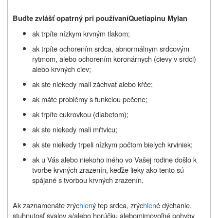
Buďte zvlášť
opatrný pri
používan
í
Quetiapinu Mylan
ak trpíte nízkym krvným tlakom;
ak trpíte ochorením srdca, abnormálnym srdcovým
rytmom, alebo ochorením koronárnych (cievy v srdci)
alebo krvných ciev;
ak ste niekedy mali záchvat alebo kŕče;
ak máte problémy s funkciou pečene;
ak trpíte cukrovkou (diabetom);
ak ste niekedy mali mŕtvicu;
ak ste niekedy trpeli nízkym počtom bielych krviniek;
ak u Vás alebo niekoho iného vo Vašej rodine došlo k
tvorbe krvných zrazenín, keďže lieky ako tento sú
spájané s tvorbou krvných zrazenín.
Ak zaznamenáte zrýc
hlen
ý tep srdca, zrýc
hlen
é dýchanie,
stuhnutosť svalov a/alebo horúčku
alebo
mimovoľné pohyby