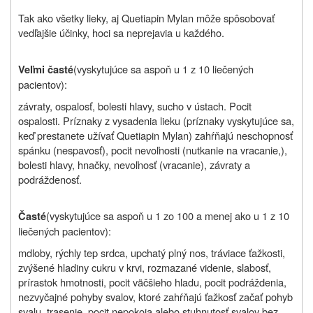
Tak ako všetky lieky, aj Quetiapin Mylan môže spôsobovať
vedľajšie účinky, hoci sa neprejavia u každého.
(vyskytujúce sa aspoň u 1 z 10 liečených
Veľmi časté
pacientov):
závraty, ospalosť, bolesti hlavy, sucho v ústach. Pocit
ospalosti. Príznaky z vysadenia lieku (príznaky vyskytujúce sa,
keď prestanete užívať Quetiapin Mylan) zahŕňajú neschopnosť
spánku (nespavosť), pocit nevoľnosti (nutkanie na vracanie,),
bolesti hlavy, hnačky, nevoľnosť (vracanie), závraty a
podráždenosť.
(vyskytujúce sa aspoň u 1 zo 100 a menej ako u 1 z 10
Časté
liečených pacientov):
mdloby, rýchly tep srdca, upchatý plný nos, tráviace ťažkosti,
zvýšené hladiny cukru v krvi, rozmazané videnie, slabosť,
prírastok hmotnosti, pocit väčšieho hladu, pocit podráždenia,
nezvyčajné pohyby svalov, ktoré zahŕňajú ťažkosť začať pohyb
svalu, trasenie, pocit nepokoja alebo stuhnutosť svalov bez