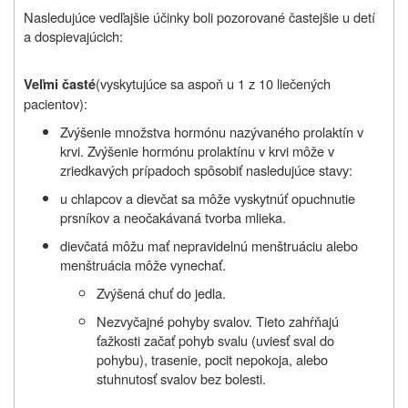
Nasledujúce vedľajšie účinky boli pozorované častejšie u detí
a dospievajúcich:
(vyskytujúce sa aspoň u 1 z 10 liečených
Veľmi časté
pacientov):
Zvýšenie množstva hormónu nazývaného prolaktín v
krvi. Zvýšenie hormónu prolaktínu v krvi môže v
zriedkavých prípadoch spôsobiť nasledujúce stavy:
u chlapcov a dievčat sa môže vyskytnúť opuchnutie
prsníkov a neočakávaná tvorba mlieka.
dievčatá môžu mať nepravidelnú menštruáciu alebo
menštruácia môže vynechať.
Zvýšená chuť do jedla.
Nezvyčajné pohyby svalov. Tieto zahŕňajú
ťažkosti začať pohyb svalu (uviesť sval do
pohybu), trasenie, pocit nepokoja, alebo
stuhnutosť svalov bez bolesti.