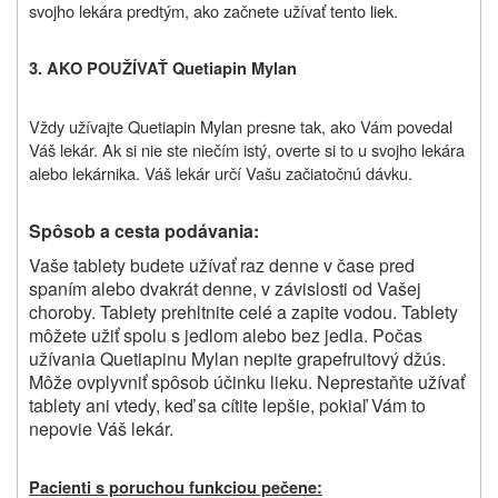
svojho lekára predtým, ako začnete užívať tento liek.
3. AKO POUŽÍVAŤ Quetiapin Mylan
Vždy užívajte Quetiapin Mylan presne tak, ako Vám povedal
Váš lekár. Ak si nie ste niečím istý, overte si to u svojho lekára
alebo lekárnika. Váš lekár určí Vašu začiatočnú dávku.
Spôsob a cesta podávania:
Vaše tablety budete užívať raz denne v čase pred
spaním alebo dvakrát denne, v závislosti od Vašej
choroby. Tablety prehltnite celé a zapite vodou. Tablety
môžete užiť spolu s jedlom alebo bez jedla. Počas
užívania Quetiapinu Mylan nepite grapefruitový džús.
Môže ovplyvniť spôsob účinku lieku. Neprestaňte užívať
tablety ani vtedy, keď sa cítite lepšie, pokiaľ Vám to
nepovie Váš lekár.
Pacienti s poruchou funkciou pečene: