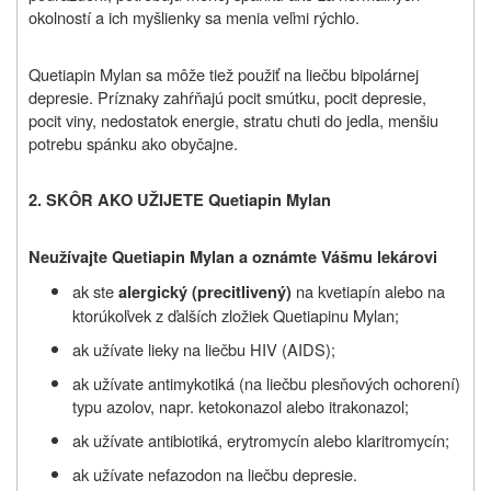
okolností a ich myšlienky sa menia veľmi rýchlo.
Quetiapin Mylan sa môže tiež použiť na liečbu bipolárnej
depresie. Príznaky zahŕňajú pocit smútku, pocit depresie,
pocit viny, nedostatok energie, stratu chuti do jedla, menšiu
potrebu spánku ako obyčajne.
2. SKÔR AKO UŽIJETE Quetiapin Mylan
Neužívajte Quetiapin Mylan a oznámte Vášmu lekárovi
ak ste
na kvetiapín alebo na
alergický (precitlivený)
ktorúkoľvek z ďalších zložiek Quetiapinu Mylan;
ak užívate lieky na liečbu HIV (AIDS);
ak užívate antimykotiká (na liečbu plesňových ochorení)
typu azolov, napr. ketokonazol alebo itrakonazol;
ak užívate antibiotiká, erytromycín alebo klaritromycín;
ak užívate nefazodon na liečbu depresie.