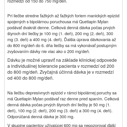
rozmedzí od 150 do 750 mg/deň.
Pri liečbe stredne ťažkých až ťažkých foriem manických epizód
spojených s bipolárnou poruchou
sa má Quetiapin Mylan
podávať dvakrát denne. Celková denná dávka počas prvých
štyroch dní liečby je 100 mg (1. deň), 200 mg (2. deň), 300
mg (3. deň) a 400 mg (4. deň). Ďalšia úprava dávkovania až
do 800 mg/deň do 6. dňa liečby sa má vykonávať postupným
zvyšovaním dávky nie viac ako o 200 mg/deň.
Dávku je možné upraviť na základe klinickej odpovede
a individuálnej tolerancie pacienta v rozmedzí od 200
do 800 mg/deň. Zvyčajná účinná dávka je v rozmedzí
od 400 do 800 mg/deň.
Na liečbu depresívnych epizód v rámci bipolárnej poruchy sa
má Quetiapin Mylan podávať raz denne pred spaním. Celková
denná dávka počas prvých štyroch dní liečby je 50 mg (1.
deň), 100 mg (2. deň), 200 mg (3. deň) a 300 mg (4. deň).
Odporúčaná denná dávka je 300 mg.
V skupine pacientov užívajúcej 600 mg sa nepozoroval ďalší