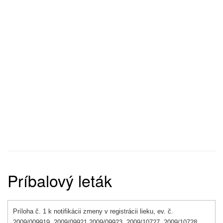
Príbalový leták
Príloha č. 1 k notifikácii zmeny v registrácii lieku, ev. č.
2009/009919, 2009/09921 2009/09923, 2009/10727, 2009/10728,