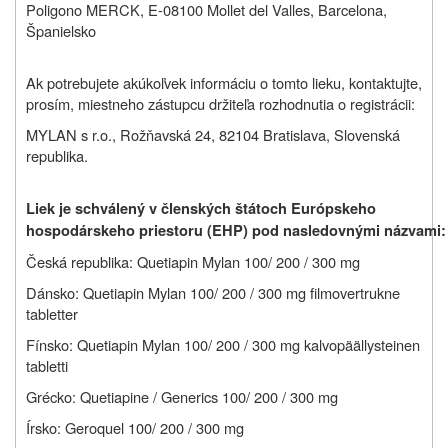
Poligono MERCK, E-08100 Mollet del Valles, Barcelona,
Španielsko
Ak potrebujete akúkoľvek informáciu o tomto lieku, kontaktujte,
prosím, miestneho zástupcu držiteľa rozhodnutia o registrácii:
MYLAN s r.o., Rožňavská 24, 82104 Bratislava, Slovenská
republika.
Liek je schválený v členských štátoch Európskeho
hospodárskeho priestoru (EHP) pod nasledovnými názvami:
Česká republika: Quetiapin Mylan 100/ 200 / 300 mg
Dánsko: Quetiapin Mylan 100/ 200 / 300 mg
filmovertrukne
tabletter
Fínsko: Quetiapin Mylan 100/ 200 / 300 mg
kalvopäällysteinen
tabletti
Grécko: Quetiapine / Generics 100/ 200 / 300 mg
Írsko: Geroquel 100/ 200 / 300 mg