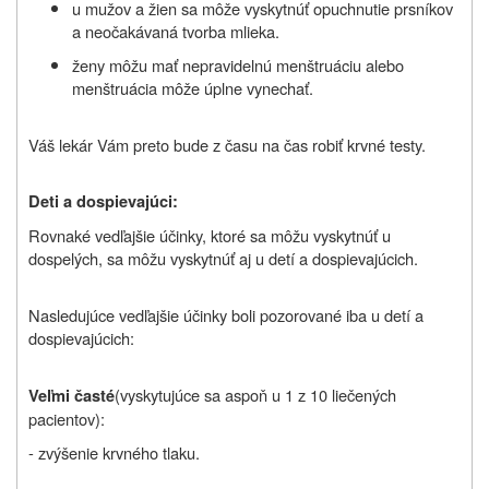
u mužov a žien sa môže vyskytnúť opuchnutie prsníkov
a neočakávaná tvorba mlieka.
ženy môžu mať nepravidelnú menštruáciu alebo
menštruácia môže úplne vynechať.
Váš lekár Vám preto bude z času na čas robiť krvné testy.
Deti a dospievajúci:
Rovnaké vedľajšie účinky, ktoré sa môžu vyskytnúť u
dospelých, sa môžu vyskytnúť aj u detí a dospievajúcich.
Nasledujúce vedľajšie účinky boli pozorované iba u detí a
dospievajúcich:
(vyskytujúce sa aspoň u 1 z 10 liečených
Veľmi časté
pacientov):
- zvýšenie krvného tlaku.