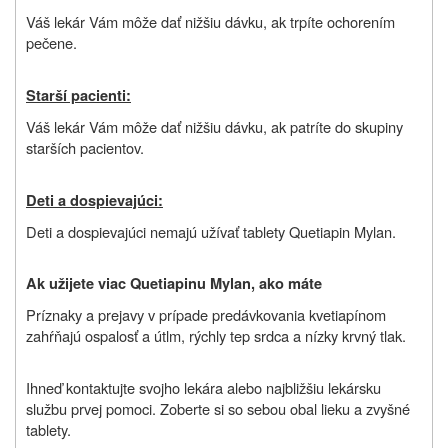
Váš lekár Vám môže dať nižšiu dávku, ak trpíte ochorením
pečene.
Starší pacienti:
Váš lekár Vám môže dať nižšiu dávku, ak patríte do skupiny
starších pacientov.
Deti a dospievajúci:
Deti a dospievajúci nemajú užívať tablety Quetiapin Mylan.
Ak užijete viac Quetiapinu Mylan, ako máte
Príznaky a prejavy v prípade predávkovania kvetiapínom
zahŕňajú ospalosť a útlm, rýchly tep srdca a nízky krvný tlak.
Ihneď kontaktujte svojho lekára alebo
najbližšiu lekársku
službu prvej pomoci. Zoberte si so sebou obal lieku a zvyšné
tablety.