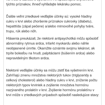
týchto príznakov, ihneď vyhľadajte lekársku pomoc.
Ďalšie veľmi zriedkavé vedľajšie účinky sú: vysoké hladiny
cukru v krvi alebo zhoršenie príznakov cukrovky (diabetu),
hepatitída (zápal pečene) a/alebo mimovoľné pohyby tváre,
trupu, rúk alebo nôh.
Hlásenia preukázali, že niektoré antipsychotiká môžu spôsobiť
abnormálny rytmus srdca, infarkt myokardu alebo náhle
neobjasnené úmrtie. Okamžite oznámte svojmu lekárovi, ak
trpíte bolesťou na hrudi, palpitáciami (búšením srdca) alebo
nepravidelným tlkotom srdca.
Niektoré vedľajšie účinky sa môžu zistiť iba vyšetrením krvi.
Zahŕňajú zmenu množstva niektorých tukov (triglyceridy a
celkový cholesterol) alebo hladiny cukru v krvi, zníženie počtu
niektorých typov krviniek a zvýšenie množstva hormónu
nazývaného prolaktín v krvi. Zvýšenie hormónu prolaktínu v
krvi môže v zriedkavých prípadoch spôsobiť nasledujúce stavy: