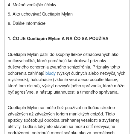
4. Možné vedľajšie účinky
5. Ako uchovávať Quetiapin Mylan
6. Ďalšie informácie
1. ČO JE Quetiapin Mylan A NA ČO SA POUŽÍVA
Quetiapin Mylan patrí do skupiny liekov označovaných ako
antipsychotiká, ktoré pomáhajú kontrolovať príznaky
duševného ochorenia zvaného schizofrénia. Príznaky tohto
ochorenia zahŕňajú
bludy
(výskyt čudných alebo nezvyčajných
myšlienok), halucinácie (videnie vecí alebo počutie hlasov,
ktoré tam nie sú), výskyt nezvyčajného správania, ktoré môže
byť agresívne, a nástup utiahnutosti a tlmeného správania.
Quetiapin Mylan sa môže tiež používať na liečbu stredne
závažných až závažných foriem manických epizód. Tieto
epizódy spôsobujú obdobia prehnanej veselosti a zvýšenej
aktivity. Ľudia s takýmto stavom sa môžu cítiť nezvyčajne
podráždení, potrebujú menej spánku ako za normálnych