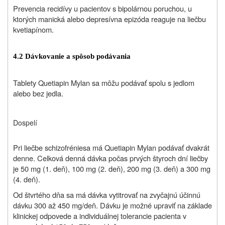
Prevencia recidívy u pacientov s bipolárnou poruchou, u
ktorých manická alebo depresívna epizóda reaguje na liečbu
kvetiapínom.
4.2 Dávkovanie a spôsob podávania
Tablety Quetiapin Mylan sa môžu podávať spolu s jedlom
alebo bez jedla.
Dospelí
Pri liečbe schizofrénie
sa má Quetiapin Mylan podávať dvakrát
denne. Celková denná dávka počas prvých štyroch dní liečby
je 50 mg (1. deň), 100 mg (2. deň), 200 mg (3. deň) a 300 mg
(4. deň).
Od štvrtého dňa sa má dávka vytitrovať na zvyčajnú účinnú
dávku 300 až 450 mg/deň.
Dávku je možné upraviť na základe
klinickej odpovede a individuálnej tolerancie pacienta v