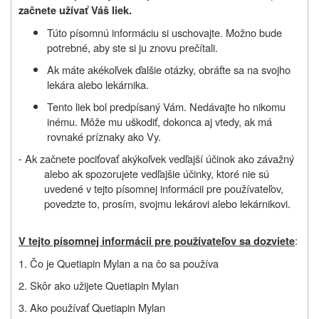
začnete užívať
Váš liek.
Túto písomnú informáciu si uschovajte. Možno bude
potrebné, aby ste si ju znovu prečítali.
Ak máte akékoľvek ďalšie otázky, obráťte sa na svojho
lekára alebo lekárnika.
Tento liek bol predpísaný Vám. Nedávajte ho nikomu
inému. Môže mu uškodiť, dokonca aj vtedy, ak má
rovnaké príznaky ako Vy.
- Ak začnete pociťovať akýkoľvek vedľajší účinok ako závažný
alebo ak spozorujete vedľajšie účinky, ktoré nie sú
uvedené v tejto písomnej informácii pre používateľov,
povedzte to, prosím, svojmu
lekárovi alebo lekárnikovi
.
:
V tejto písomnej informácii pre používateľov sa dozviete
1. Čo je Quetiapin Mylan a na čo sa používa
2. Skôr ako užijete Quetiapin Mylan
3. Ako používať Quetiapin Mylan