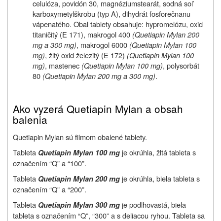
celulóza, povidón 30, magnéziumstearát, sodná soľ
karboxymetylškrobu (typ A), dihydrát fosforečnanu
vápenatého. Obal tablety obsahuje: hypromelózu, oxid
titaničitý (E 171), makrogol 400
(Quetiapin Mylan 200
mg a 300 mg)
, makrogol 6000
(Quetiapin Mylan 100
mg)
, žltý oxid železitý (E 172)
(Quetiapin Mylan 100
mg)
, mastenec
(Quetiapin Mylan 100 mg)
, polysorbát
80
(Quetiapin Mylan 200 mg a 300 mg)
.
Ako vyzerá Quetiapin Mylan a obsah
balenia
Quetiapin Mylan sú filmom obalené tablety.
Tableta
je okrúhla, žltá tableta s
Quetiapin Mylan 100 mg
označením “Q” a “100”.
Tableta
je okrúhla, biela tableta s
Quetiapin Mylan 200 mg
označením “Q” a “200”.
Tableta
je podlhovastá, biela
Quetiapin Mylan 300 mg
tableta s označením “Q”, “300” a s deliacou ryhou. Tableta sa