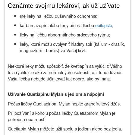
Oznámte svojmu lekárovi, ak už užívate
iné lieky na liečbu duševného ochorenia;
karbamazepín alebo fenytoín na liečbu
epilepsie
;
lieky na liečbu abnormálneho srdcového rytmu;
lieky, ktoré môžu ovplyvniť hladiny solí (kálium - draslík,
magnézium - horčík) vo Vašej krvi.
Niektoré lieky môžu spôsobiť, že kvetiapín sa vylúči z Vášho
tela rýchlejšie ako za normálnych okolností, a z toho dôvodu
Vaša liečba nebude účinkovať tak dobre, ako by mala.
Užívanie Quetiapinu Mylan s jedlom a nápojmi
Počas liečby Quetiapinom Mylan nepite grapefruitový džús.
Pri požívaní alkoholu počas liečby Quetiapinom Mylan je
potrebná opatrnosť.
Quetiapin Mylan môžete užiť spolu s jedlom alebo bez jedla.