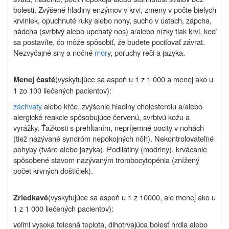
bolesti. Zvýšené hladiny enzýmov v krvi, zmeny v počte bielych
krviniek, opuchnuté ruky alebo nohy, sucho v ústach, zápcha,
nádcha (svrbivý alebo upchatý nos) a/alebo nízky tlak krvi, keď
sa postavíte, čo môže spôsobiť, že budete pociťovať závrat.
Nezvyčajné sny a nočné
mor
y, poruchy reči a jazyka.
(vyskytujúce sa aspoň u 1 z 1 000 a menej ako u
Menej časté
1 zo 100 liečených pacientov):
záchvaty
alebo kŕče, zvýšenie hladiny cholesterolu a/alebo
alergické reakcie spôsobujúce červenú, svrbivú kožu a
vyrážky. Ťažkosti s prehĺtaním, nepríjemné pocity v nohách
(tiež nazývané syndróm nepokojných nôh). Nekontrolovateľné
pohyby (tváre alebo jazyka). Podliatiny (modriny), krvácanie
spôsobené stavom nazývaným trombocytopénia (znížený
počet krvných doštičiek).
(vyskytujúce sa aspoň u 1 z 10000, ale menej ako u
Zriedkavé
1 z 1 000 liečených pacientov):
veľmi vysoká telesná teplota, dlhotrvajúca bolesť hrdla alebo