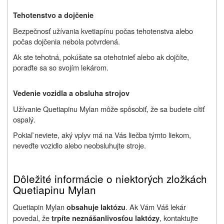
Tehotenstvo a dojčenie
Bezpečnosť užívania kvetiapínu počas tehotenstva alebo
počas dojčenia nebola potvrdená.
Ak ste tehotná, pokúšate sa otehotnieť alebo ak dojčíte,
poraďte sa so svojím lekárom.
Vedenie vozidla a obsluha strojov
Užívanie Quetiapinu Mylan môže spôsobiť, že sa budete cítiť
ospalý.
Pokiaľ neviete, aký vplyv má na Vás liečba týmto liekom,
neveďte vozidlo alebo neobsluhujte stroje.
Dôležité informácie o niektorých zložkách
Quetiapinu Mylan
Quetiapin Mylan
. Ak Vám Váš lekár
obsahuje laktózu
povedal, že
, kontaktujte
trpíte neznášanlivosťou laktózy