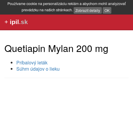
Používame cookie na personalizáciu reklám a abychom mohli analyzovať
prevádzku na našich stránkach.
Zobrazit detaily
OK
+
ipil
.sk
Quetiapin Mylan 200 mg
Príbalový leták
Súhrn údajov o lieku