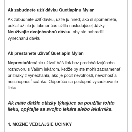
Ak zabudnete užiť dávku Quetiapinu Mylan
Ak zabudnete užiť dávku, užite ju hneď, ako si spomeniete,
pokiaľ už nie je takmer čas užitia nasledujúcej dávky.
, aby ste nahradili
Neužívajte dvojnásobnú dávku
vynechanú dávku.
Ak prestanete užívať Quetiapin Mylan
náhle užívať Váš liek bez predchádzajúceho
Neprestaňte
rozhovoru s Vaším lekárom, keďže by ste mohli zaznamenať
príznaky z vynechania, ako je pocit nevoľnosti, nevoľnosť a
neschopnosť spánku. Odporúča sa postupné vysadzovanie
lieku.
Ak máte ďalšie otázky týkajúce sa použitia tohto
lieku, opýtajte sa svojho lekára alebo lekárnika.
4. MOŽNÉ VEDĽAJŠIE ÚČINKY