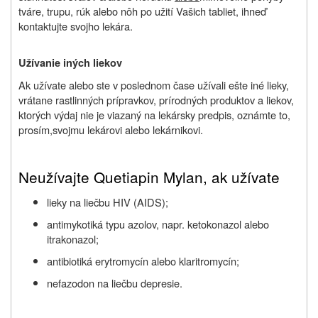
tváre, trupu, rúk alebo nôh po užití Vašich tabliet, ihneď
kontaktujte svojho lekára.
Užívanie iných liekov
Ak užívate alebo ste v poslednom čase užívali
ešte iné
lieky,
vrátane rastlinných prípravkov, prírodných produktov a liekov,
ktorých výdaj nie je viazaný na lekársky predpis, oznámte
to,
prosím,
svojmu lekárovi alebo lekárnikovi.
Neužívajte Quetiapin Mylan, ak užívate
lieky na liečbu HIV (AIDS);
antimykotiká typu azolov, napr. ketokonazol alebo
itrakonazol;
antibiotiká erytromycín alebo klaritromycín;
nefazodon na liečbu depresie.