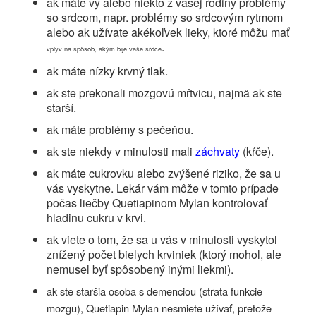
ak máte vy alebo niekto z vašej rodiny problémy
so srdcom, napr. problémy so srdcovým rytmom
alebo ak užívate akékoľvek lieky, ktoré môžu mať
.
vplyv na spôsob, akým bije vaše srdce
ak máte nízky krvný tlak.
ak ste prekonali mozgovú mŕtvicu, najmä ak ste
starší.
ak máte problémy s pečeňou.
ak ste niekdy v minulosti mali
záchvaty
(kŕče).
ak máte cukrovku alebo zvýšené riziko, že sa u
vás vyskytne. Lekár vám môže v tomto prípade
počas liečby Quetiapinom Mylan kontrolovať
hladinu cukru v krvi.
ak viete o tom, že sa u vás v minulosti vyskytol
znížený počet bielych krviniek (ktorý mohol, ale
nemusel byť spôsobený inými liekmi).
ak ste staršia osoba s demenciou (strata funkcie
mozgu), Quetiapin Mylan nesmiete užívať, pretože