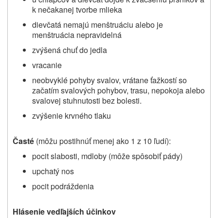
k nečakanej tvorbe mlieka
dievčatá nemajú menštruáciu alebo je
menštruácia nepravidelná
zvýšená chuť do jedla
vracanie
neobvyklé pohyby svalov, vrátane ťažkostí so
začatím svalových pohybov, trasu, nepokoja
alebo
svalovej stuhnutosti bez bolesti.
zvýšenie krvného tlaku
Časté
(môžu postihnúť menej ako 1 z 10 ľudí):
pocit slabosti, mdloby (môže spôsobiť pády)
upchatý nos
pocit podráždenia
Hlásenie vedľajších účinkov