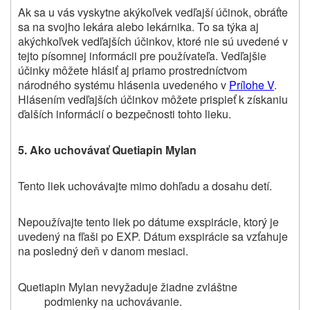
Ak sa u vás vyskytne akýkoľvek vedľajší účinok, obráťte
sa na svojho lekára alebo lekárnika. To sa týka aj
akýchkoľvek vedľajších účinkov, ktoré nie sú uvedené v
tejto písomnej informácii pre používateľa. Vedľajšie
účinky môžete hlásiť aj priamo prostredníctvom
národného systému hlásenia uvedeného v
Prílohe V
.
Hlásením vedľajších účinkov môžete prispieť k získaniu
ďalších informácií o bezpečnosti tohto lieku
.
5. Ako uchovávať Quetiapin Mylan
Tento liek uchovávajte mimo dohľadu a dosahu detí.
Nepoužívajte tento liek po dátume exspirácie, ktorý je
uvedený na fľaši po EXP. Dátum exspirácie sa vzťahuje
na posledný deň v danom mesiaci.
Quetiapin Mylan nevyžaduje žiadne zvláštne
podmienky na uchovávanie.