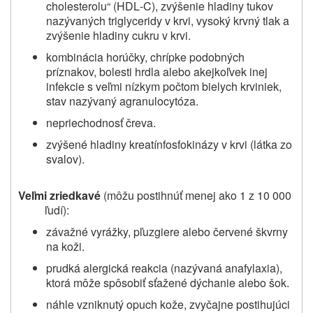
cholesterolu“
(HDL‑C), zvýšenie hladiny tukov
nazývaných triglyceridy v krvi, vysoký krvný tlak a
zvýšenie hladiny cukru v krvi.
kombinácia horúčky, chrípke podobných
príznakov, bolesti hrdla alebo akejkoľvek inej
infekcie s veľmi nízkym počtom bielych krviniek,
stav nazývaný agranulocytóza.
nepriechodnosť čreva.
zvýšené hladiny kreatínfosfokinázy v krvi (látka zo
svalov).
Veľmi zriedkavé
(môžu postihnúť menej ako 1 z 10 000
ľudí):
závažné vyrážky, pľuzgiere alebo červené škvrny
na koži.
prudká alergická reakcia (nazývaná anafylaxia),
ktorá môže spôsobiť sťažené dýchanie alebo šok.
náhle vzniknutý opuch kože, zvyčajne postihujúci