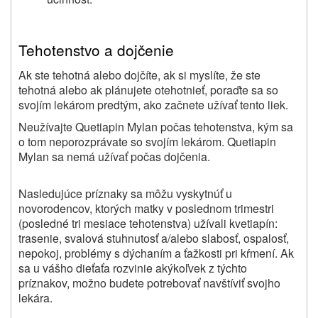
Tehotenstvo a dojčenie
Ak ste tehotná alebo dojčíte, ak si myslíte, že ste
tehotná alebo ak plánujete otehotnieť, poraďte sa so
svojím lekárom predtým, ako začnete užívať tento liek.
Neužívajte Quetiapin Mylan počas tehotenstva, kým sa
o tom neporozprávate so svojím lekárom. Quetiapin
Mylan sa nemá užívať počas dojčenia.
Nasledujúce príznaky sa môžu vyskytnúť u
novorodencov, ktorých matky v poslednom trimestri
(posledné tri mesiace tehotenstva) užívali kvetiapín:
trasenie, svalová stuhnutosť a/alebo slabosť, ospalosť,
nepokoj, problémy s dýchaním a ťažkosti pri kŕmení. Ak
sa u vášho dieťaťa rozvinie akýkoľvek z týchto
príznakov, možno budete potrebovať navštíviť svojho
lekára.