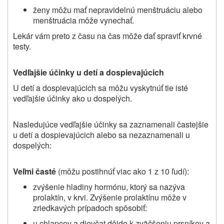
ženy môžu mať nepravidelnú menštruáciu alebo
menštruácia môže vynechať.
Lekár vám preto z času na čas môže dať spraviť krvné
testy.
Vedľajšie účinky u detí
a dospievajúcich
U detí a dospievajúcich sa môžu vyskytnúť tie isté
vedľajšie účinky ako u dospelých.
Nasledujúce vedľajšie účinky sa zaznamenali častejšie
u detí a dospievajúcich alebo sa nezaznamenali u
dospelých:
Veľmi časté
(môžu postihnúť viac ako 1 z 10 ľudí):
zvýšenie hladiny hormónu, ktorý sa nazýva
prolaktín, v krvi. Zvýšenie prolaktínu môže v
zriedkavých prípadoch spôsobiť:
u chlapcov a dievčat dôjde k zväčšeniu prsníkov a