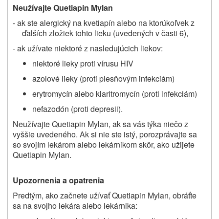
Neužívajte Quetiapin Mylan
- ak ste alergický na kvetiapín alebo na ktorúkoľvek z
ďalších zložiek tohto lieku (uvedených v časti 6),
- ak užívate niektoré z nasledujúcich liekov:
niektoré lieky proti vírusu HIV
azolové lieky (proti plesňovým infekciám)
erytromycín alebo klaritromycín (proti infekciám)
nefazodón (proti depresii).
Neužívajte
Quetiapin Mylan
, ak sa vás týka niečo z
vyššie uvedeného.
Ak si nie ste istý, porozprávajte sa
so svojím lekárom alebo lekárnikom skôr, ako užijete
Quetiapin Mylan.
Upozornenia a opatrenia
Predtým, ako začnete užívať Quetiapin Mylan, obráťte
sa na svojho lekára alebo lekárnika: