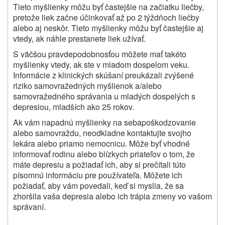
Tieto myšlienky môžu byť častejšie na začiatku
liečby,
pretože liek začne účinkovať až po 2 týždňoch liečby
alebo aj neskôr. Tieto myšlienky môžu byť častejšie aj
vtedy, ak náhle prestanete liek užívať.
S väčšou pravdepodobnosťou môžete mať takéto
myšlienky vtedy, ak ste v mladom dospelom veku.
Informácie z klinických skúšaní preukázali zvýšené
riziko samovražedných myšlienok a/alebo
samovražedného správania u mladých dospelých s
depresiou, mladších ako 25 rokov.
Ak vám napadnú myšlienky na sebapoškodzovanie
alebo samovraždu, neodkladne kontaktujte svojho
lekára alebo priamo nemocnicu. Môže byť vhodné
informovať rodinu alebo blízkych priateľov o tom, že
máte depresiu a požiadať ich, aby si prečítali túto
písomnú informáciu pre používateľa. Môžete ich
požiadať, aby vám povedali, keď si myslia, že sa
zhoršila vaša depresia alebo ich trápia zmeny vo vašom
správaní.