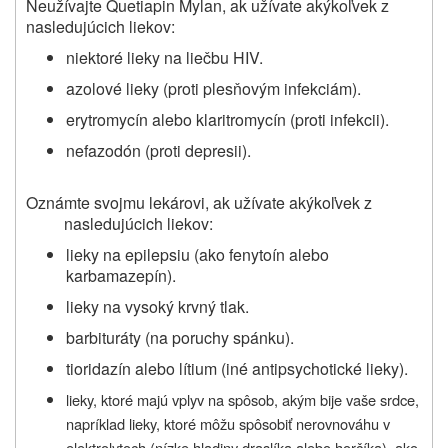
Neužívajte Quetiapin Mylan, ak užívate akýkoľvek z
nasledujúcich liekov:
niektoré lieky na liečbu HIV.
azolové lieky (proti plesňovým infekciám).
erytromycín alebo klaritromycín (proti infekcii).
nefazodón (proti depresii).
Oznámte svojmu lekárovi, ak užívate
akýkoľvek z
nasledujúcich liekov
:
lieky na epilepsiu (ako fenytoín alebo
karbamazepín).
lieky na vysoký krvný tlak.
barbituráty (na poruchy spánku).
tioridazín alebo lítium (iné antipsychotické lieky).
lieky, ktoré majú vplyv na spôsob, akým bije vaše srdce,
napríklad lieky, ktoré môžu spôsobiť nerovnováhu v
elektrolytoch (nízke hladiny draslíka alebo horčíka), ako