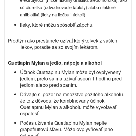
sú diuretiká (odvodňovacie tablety) alebo niektoré
antibiotiká (lieky na liečbu infekcií),
lieky, ktoré môžu spôsobiť zápchu.
Predtým ako prestanete užívať ktorýkoľvek z vašich
liekov, poraďte sa so svojím lekárom.
Quetiapin Mylan a jedlo, nápoje a alkohol
Účinok Quetiapinu Mylan môže byť ovplyvnený
jedlom, preto sa má užívať aspoň 1 hodinu pred
jedlom alebo pred spaním.
Dávajte si pozor na množstvo požitého alkoholu.
Je to z dôvodu, že kombinovaný účinok
Quetiapinu Mylan a alkoholu môže vyvolávať
ospalosť.
Počas užívania Quetiapinu Mylan nepite
grapefruitovú šťavu. Môže ovplyvňovať jeho
účinnosť.