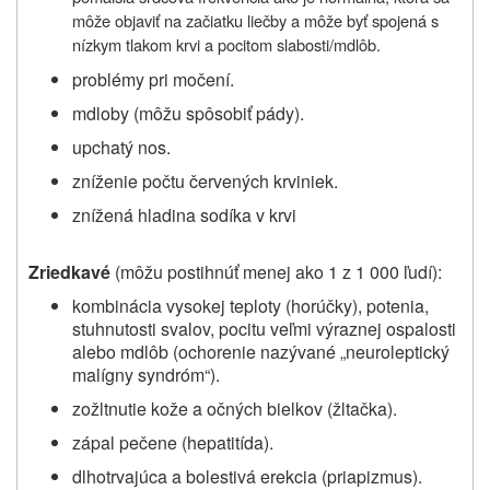
môže objaviť na začiatku liečby
a môže byť spojená s
nízkym tlakom krvi a pocitom slabosti/mdlôb.
problémy pri močení.
mdloby (môžu spôsobiť pády).
upchatý nos.
zníženie počtu červených krviniek.
znížená hladina sodíka v krvi
Zriedkavé
(môžu postihnúť menej ako 1 z 1 000 ľudí):
kombinácia vysokej teploty (horúčky), potenia,
stuhnutosti svalov, pocitu veľmi výraznej ospalosti
alebo mdlôb (ochorenie nazývané „neuroleptický
malígny syndróm“).
zožltnutie kože a očných bielkov (žltačka).
zápal pečene (hepatitída).
dlhotrvajúca a bolestivá erekcia (priapizmus).