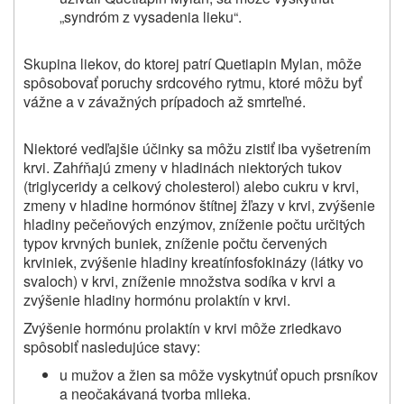
„syndróm z vysadenia lieku“.
Skupina liekov, do ktorej patrí Quetiapin Mylan, môže
spôsobovať poruchy srdcového rytmu, ktoré môžu byť
vážne a v závažných prípadoch až smrteľné.
Niektoré vedľajšie účinky sa môžu zistiť iba vyšetrením
krvi. Zahŕňajú zmeny v hladinách niektorých tukov
(triglyceridy a celkový cholesterol) alebo cukru v krvi,
zmeny v hladine hormónov štítnej žľazy v krvi, zvýšenie
hladiny pečeňových enzýmov, zníženie počtu určitých
typov krvných buniek, zníženie počtu červených
krviniek,
zvýšenie hladiny kreatínfosfokinázy (látky vo
svaloch) v krvi, zníženie množstva sodíka v krvi
a
zvýšenie hladiny hormónu prolaktín v krvi.
Zvýšenie hormónu prolaktín v krvi môže zriedkavo
spôsobiť nasledujúce stavy:
u mužov a žien sa môže vyskytnúť opuch prsníkov
a neočakávaná tvorba mlieka.