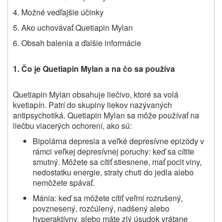
4. Možné vedľajšie účinky
5. Ako uchovávať
Quetiapin Mylan
6.
Obsah balenia a ďalšie
informácie
1. Čo je
Quetiapin Mylan
a na čo sa používa
Quetiapin Mylan obsahuje liečivo, ktoré sa volá
kvetiapín. Patrí do skupiny liekov nazývaných
antipsychotiká. Quetiapin Mylan sa môže používať na
liečbu viacerých ochorení, ako sú:
Bipolárna depresia a veľké depresívne epizódy v
rámci veľkej depresívnej poruchy: keď sa cítite
smutný. Môžete sa cítiť stiesnene, mať pocit viny,
nedostatku energie, straty chuti do jedla alebo
nemôžete spávať.
Mánia: keď sa môžete cítiť veľmi rozrušený,
povznesený, rozčúlený, nadšený alebo
hyperaktívny, alebo máte zlý úsudok vrátane