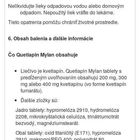
Nelikvidujte lieky odpadovou vodou alebo domovým
odpadom. Nepoužitý liek vráťte do lekárne.
Tieto opatrenia pomôžu chrániť životné prostredie.
6.
Obsah balenia a ďalšie informácie
Čo Quetiapin Mylan obsahuje
Liečivo je kvetiapín. Quetiapin Mylan tablety s
predĺženým uvoľňovaním obsahujú 200 mg, 300
mg alebo 400 mg kvetiapínu (vo forme kvetiapín
fumarátu).
Ďalšie zložky sú:
Jadro tablety: hypromelóza 2910, hydromelóza
2208, mikrokryštalická celulóza, trinátriumcitrát
bezvodý, magnéziumstearát.
Obal tablety: oxid titaničitý (E171), hypromelóza
2910, makrogol/PEG 400, polysorbát 80.