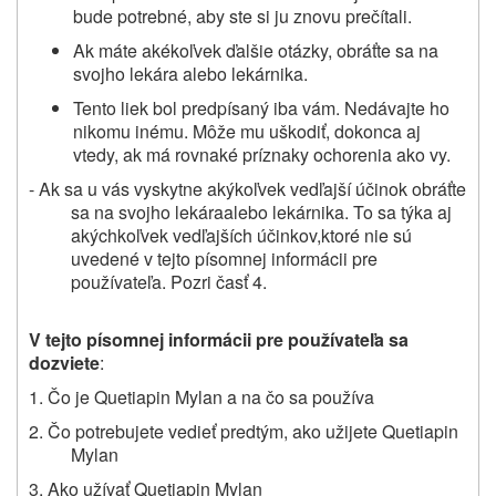
bude potrebné, aby ste si ju znovu prečítali.
Ak máte akékoľvek ďalšie otázky, obráťte sa na
svojho lekára alebo lekárnika.
Tento liek bol predpísaný iba vám. Nedávajte ho
nikomu inému. Môže mu uškodiť, dokonca aj
vtedy, ak má rovnaké príznaky ochorenia ako vy.
- Ak
sa u vás vyskytne
akýkoľvek vedľajší účinok
obráťte
sa na svojho lekára
alebo
lekárnika. To sa týka aj
akýchkoľvek vedľajších účinkov,
ktoré nie sú
uvedené v tejto písomnej informácii pre
používateľa. Pozri časť 4.
V tejto písomnej informácii pre používateľa sa
dozviete
:
1. Čo je
Quetiapin Mylan
a na čo sa používa
2.
Čo potrebujete vedieť
predtým, ako užijete
Quetiapin
Mylan
3. Ako užívať
Quetiapin Mylan