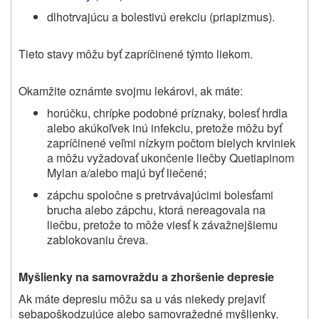
dlhotrvajúcu a bolestivú erekciu (priapizmus).
Tieto stavy môžu byť zapríčinené týmto liekom.
Okamžite oznámte svojmu lekárovi, ak máte:
horúčku, chrípke podobné príznaky, bolesť hrdla
alebo akúkoľvek inú infekciu, pretože môžu byť
zapríčinené veľmi nízkym počtom bielych krviniek
a môžu vyžadovať ukončenie liečby Quetiapinom
Mylan a/alebo majú byť liečené;
zápc
hu spoločne s pretrvávajúcimi bolesťami
brucha alebo zápchu, ktorá nereagovala na
liečbu, pretože to môže viesť k závažnejšiemu
zablokovaniu čreva.
Myšlienky na samovraždu a zhoršenie depresie
Ak máte depresiu môžu sa u vás niekedy prejaviť
sebapoškodzujúce alebo samovražedné myšlienky.