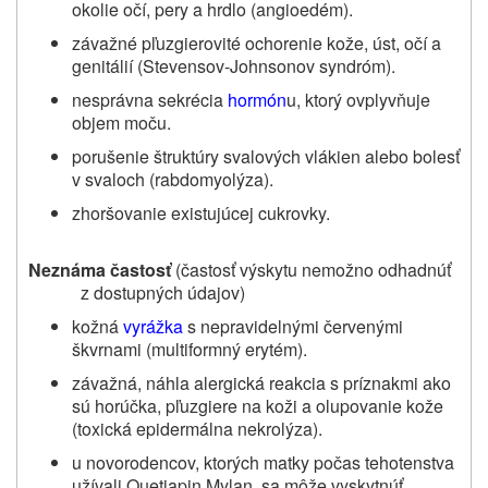
okolie očí, pery a hrdlo (angioedém).
závažné pľuzgierovité ochorenie kože, úst, očí a
genitálií (
Stevensov-Johnsonov syndróm).
nesprávna sekrécia
hormón
u, ktorý ovplyvňuje
objem moču.
porušenie štruktúry svalových vlákien alebo bolesť
v svaloch (rabdomyolýza).
zhoršovanie existujúcej cukrovky.
Neznáma častosť
(častosť výskytu nemožno odhadnúť
z dostupných údajov)
kožná
vyrážka
s nepravidelnými červenými
škvrnami (multiformný erytém).
závažná, náhla alergická reakcia s príznakmi ako
sú horúčka,
pľuzgiere
na koži a olupovanie kože
(toxická epidermálna nekrolýza).
u novorodencov, ktorých matky počas tehotenstva
užívali Quetiapin Mylan, sa môže vyskytnúť