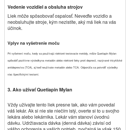
Vedenie vozidiel a obsluha strojov
Liek môže spôsobovať ospalosť. Neveďte vozidlo a
neobsluhujte stroje, kým nezistíte, aký má liek na vás
účinok.
Vplyv na vyšetrenie moču
Pri vyšetrení moču, kedy sa používajú niektoré testovacie metódy, môže Quetiapin Mylan
spôsobiť pozitívne výsledky
na metadón alebo niektoré lieky proti depresii, nazývané tricyklické
antidepresíva (TCA), aj keď neužívate metadón alebo TCA.
Odporúča sa potvrdiť
výsledky
viac špecifickými testami.
3. Ako užívať Quetiapin Mylan
Vždy užívajte tento liek presne tak, ako vám povedal
váš lekár. Ak si nie ste niečím istý, overte si to u svojho
lekára alebo lekárnika.
Lekár vám stanoví úvodnú
dávku. Udržiavacia dávka (denná dávka) závisí od
vášho ochorenia a vašich potrieb, zvyčajná je však 150