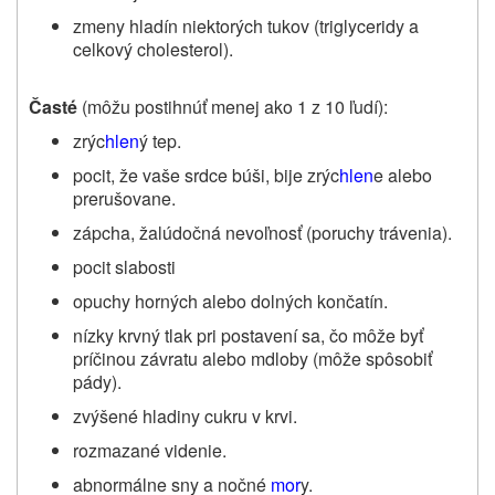
zmeny hladín niektorých tukov (triglyceridy a
celkový cholesterol).
Časté
(môžu postihnúť menej ako 1 z 10 ľudí):
zrýc
hlen
ý tep.
pocit, že vaše srdce búši, bije zrýc
hlen
e alebo
prerušovane.
zápcha, žalúdočná nevoľnosť (poruchy trávenia).
pocit slabosti
opuchy horných alebo dolných končatín.
nízky krvný tlak pri postavení sa, čo môže byť
príčinou závratu alebo mdloby (môže spôsobiť
pády).
zvýšené hladiny cukru v krvi.
rozmazané videnie.
abnormálne sny a nočné
mor
y.