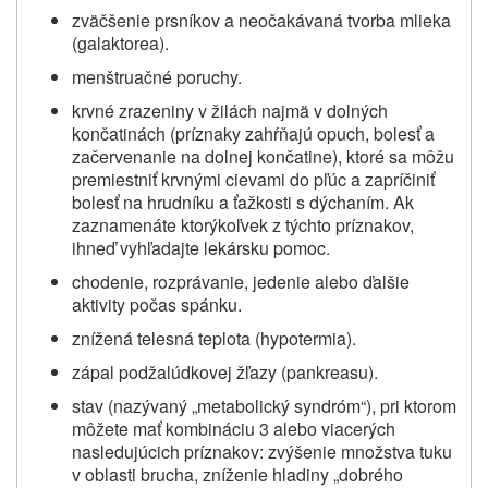
zväčšenie prsníkov a neočakávaná tvorba mlieka
(galaktorea).
menštruačné poruchy.
krvné zrazeniny v žilách najmä v dolných
končatinách (príznaky zahŕňajú opuch, bolesť a
začervenanie na dolnej končatine), ktoré sa môžu
premiestniť krvnými cievami do pľúc a zapríčiniť
bolesť na hrudníku a ťažkosti s dýchaním. Ak
zaznamenáte ktorýkoľvek z týchto príznakov,
ihneď vyhľadajte lekársku pomoc.
chodenie, rozprávanie, jedenie alebo ďalšie
aktivity počas spánku.
znížená telesná teplota (hypotermia).
zápal podžalúdkovej žľazy (pankreasu).
stav (nazývaný „metabolický syndróm“), pri ktorom
môžete mať kombináciu 3 alebo viacerých
nasledujúcich príznakov: zvýšenie množstva tuku
v oblasti brucha, zníženie hladiny „dobrého