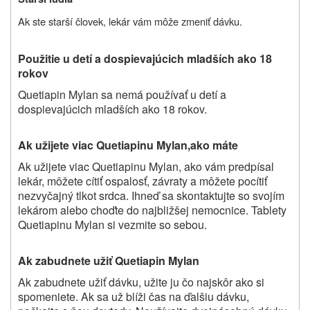
Ak ste starší človek, lekár vám môže zmeniť dávku.
Použitie u detí
a dospievajúcich mladších ako 18
rokov
Quetiapin Mylan sa nemá používať u detí a
dospievajúcich mladších ako 18 rokov.
Ak užijete viac Quetiapinu Mylan
,
ako máte
Ak užijete viac Quetiapinu Mylan, ako vám predpísal
lekár, môžete cítiť ospalosť, závraty a môžete pocítiť
nezvyčajný tlkot srdca. Ihneď sa skontaktujte so svojím
lekárom alebo choďte do najbližšej nemocnice. Tablety
Quetiapinu Mylan si vezmite so sebou.
Ak zabudnete užiť Quetiapin Mylan
Ak zabudnete užiť dávku, užite ju čo najskôr ako si
spomeniete. Ak sa už blíži čas na ďalšiu dávku,