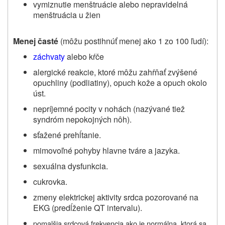
vymiznutie menštruácie alebo nepravidelná
menštruácia u žien
Menej časté
(môžu postihnúť menej ako 1 zo 100 ľudí):
záchvaty
alebo kŕče
alergické reakcie, ktoré môžu zahŕňať zvýšené
opuchliny (podliatiny), opuch kože a opuch okolo
úst.
nepríjemné pocity v nohách (nazývané tiež
syndróm nepokojných nôh).
sťažené prehĺtanie.
mimovoľné pohyby hlavne tváre a jazyka.
sexuálna dysfunkcia.
cukrovka.
zmeny elektrickej aktivity srdca pozorované na
EKG (predĺženie QT intervalu).
pomalšia srdcová frekvencia ako je normálna, ktorá
sa