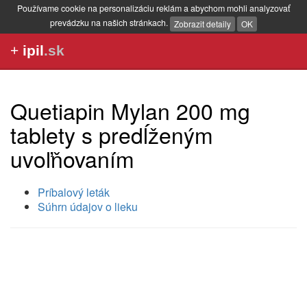
Používame cookie na personalizáciu reklám a abychom mohli analyzovať
prevádzku na našich stránkach.
Zobrazit detaily
OK
+
ipil
.sk
Quetiapin Mylan 200 mg
tablety s predĺženým
uvoľňovaním
Príbalový leták
Súhrn údajov o lieku