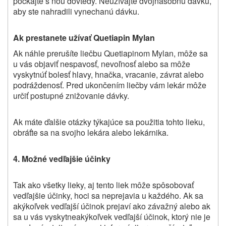
počkajte s ňou dovtedy. Neužívajte dvojnásobnú dávku,
aby ste nahradili vynechanú dávku.
Ak prestanete užívať Quetiapin Mylan
Ak náhle prerušíte liečbu Quetiapinom Mylan, môže sa
u vás objaviť nespavosť, nevoľnosť alebo sa môže
vyskytnúť bolesť hlavy, hnačka, vracanie, závrat alebo
podráždenosť. Pred ukončením liečby vám lekár môže
určiť postupné znižovanie dávky.
Ak máte ďalšie otázky týkajúce sa použitia tohto lieku,
obráťte sa na svojho lekára alebo lekárnika.
4. Možné vedľajšie účinky
Tak ako všetky lieky, aj tento liek môže spôsobovať
vedľajšie účinky, hoci sa neprejavia u každého.
Ak sa
akýkoľvek vedľajší účinok prejaví ako závažný alebo ak
sa u vás vyskytne
akýkoľvek vedľajší účinok, ktorý nie je