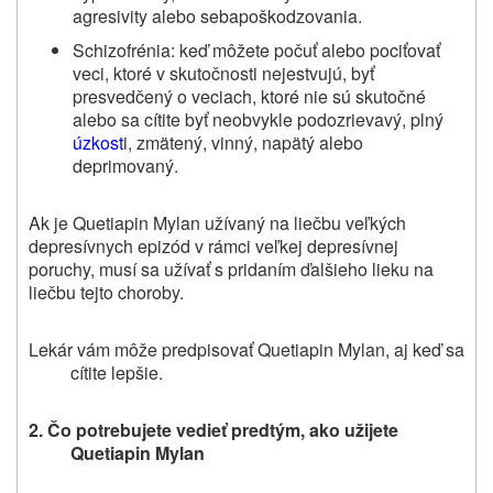
agresivity alebo sebapoškodzovania.
Schizofrénia: keď môžete počuť alebo pociťovať
veci, ktoré v skutočnosti nejestvujú, byť
presvedčený o veciach, ktoré nie sú skutočné
alebo sa cítite byť neobvykle podozrievavý, plný
úzkost
i, zmätený, vinný, napätý alebo
deprimovaný.
Ak je Quetiapin Mylan užívaný na liečbu veľkých
depresívnych epizód v rámci veľkej depresívnej
poruchy, musí sa užívať s pridaním ďalšieho lieku na
liečbu tejto choroby.
Lekár vám môže predpisovať Quetiapin Mylan, aj keď sa
cítite lepšie.
2.
Čo potrebujete vedieť
predtým
, ako užijete
Quetiapin Mylan