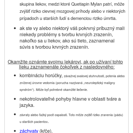
skupina liekov, medzi ktoré Quetiapin Mylan patrí, môže
zvýšiť riziko cievnej mozgovej príhody alebo v niektorých
prípadoch u starších ľudí s demenciou riziko úmrtia.
ak ste vy alebo niektorý váš pokrvný príbuzný mali
niekedy problémy s tvorbu krvných zrazenín,
nakoľko sa u liekov, ako sú tieto, zaznamenal
súvis s tvorbou krvných zrazenín.
Okamžite oznámte svojmu lekárovi, ak po užívaní tohto
lieku zaznamenáte čokoľvek z nasledovného:
kombináciu horúčky,
závažnej svalovej stuhnutosti, potenia alebo
zníženej úrovne vedomia (porucha nazývaná „neuroleptický malígny
syndróm“). M
ôže byť potrebné okamžité liečenie.
nekotrolovateľné pohyby hlavne v oblasti tváre a
jazyka.
závraty alebo ťažký pocit ospalosti. Toto môže zvýšiť riziko zranenia (pádu)
.
u starších pacientov
záchvaty
(kŕče).