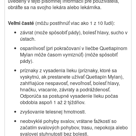
uvedený v tejto písomnej informácii pre používateľa,
obráťte sa na svojho lekára alebo lekárnika.
Veľmi časté
(môžu postihnúť viac ako 1 z 10 ľudí):
závrat (može spôsobiť pády), bolesť hlavy, sucho v
ústach.
ospanlivosť (pri pokračovaní v liečbe Quetiapinom
Mylan môže časom vymiznúť) (môže spôsobiť
pády).
príznaky z vysadenia lieku (príznaky, ktoré sa
vyskytnú, ak prestanete užívať Quetiapin Mylan),
zahŕňajúce nespavosť, nevoľnosť, bolesť hlavy,
hnačku, vracanie, závraty a podráždenosť.
Odporúča sa postupné vysadenie lieku počas
obdobia aspoň 1 až 2 týždňov.
zvyšovanie telesnej hmotnosti.
neobvyklé pohyby svalov, vrátane ťažkostí so
začatím svalových pohybov, trasu, nepokoja
alebo
svalovej stuhnutosti bez bolesti.