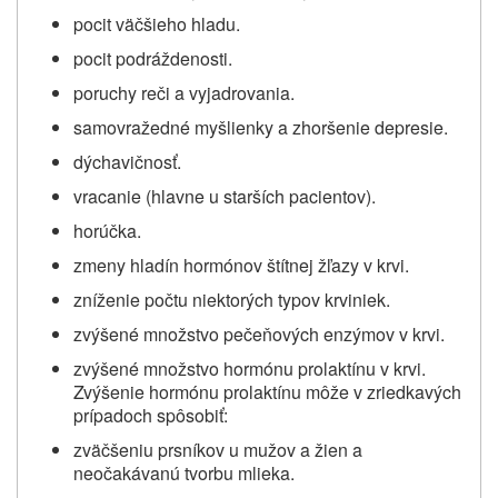
pocit väčšieho hladu.
pocit podráždenosti.
poruchy reči a vyjadrovania.
samovražedné myšlienky a zhoršenie depresie.
dýchavičnosť.
vracanie (hlavne u starších pacientov).
horúčka.
zmeny hladín hormónov štítnej žľazy v krvi.
zníženie počtu niektorých typov krviniek.
zvýšené množstvo pečeňových enzýmov v krvi.
zvýšené množstvo hormónu prolaktínu v krvi.
Zvýšenie hormónu prolaktínu môže v zriedkavých
prípadoch spôsobiť:
zväčšeniu prsníkov u mužov a žien a
neočakávanú tvorbu mlieka.