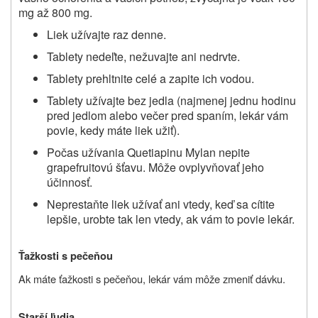
mg až 800 mg.
Liek užívajte raz denne.
Tablety nedeľte, nežuvajte ani nedrvte.
Tablety prehltnite celé a zapite ich vodou.
Tablety užívajte bez jedla (najmenej jednu hodinu
pred jedlom alebo večer pred spaním, lekár vám
povie, kedy máte liek užiť).
Počas užívania Quetiapinu Mylan nepite
grapefruitovú šťavu. Môže ovplyvňovať jeho
účinnosť.
Neprestaňte liek užívať ani vtedy, keď sa cítite
lepšie, urobte tak len vtedy, ak vám to povie lekár.
Ťažkosti s pečeňou
Ak máte ťažkosti s pečeňou, lekár vám môže zmeniť dávku.
Starší ľudia