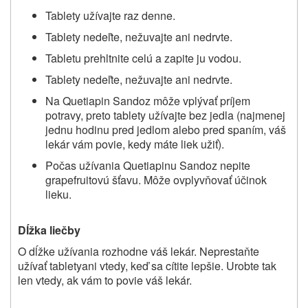
Tablety užívajte raz denne.
Tablety nedeľte, nežuvajte ani nedrvte.
Tabletu prehltnite celú a zapite ju vodou.
Tablety nedeľte, nežuvajte ani nedrvte.
Na Quetiapin
Sandoz
môže vplývať príjem
potravy, preto tablety užívajte bez jedla (najmenej
jednu hodinu pred jedlom alebo pred spaním, váš
lekár vám povie, kedy máte liek užiť).
Počas užívania Quetiapinu Sandoz nepite
grapefruitovú šťavu. Môže ovplyvňovať účinok
lieku.
Dĺžka liečby
O dĺžke užívania rozhodne váš lekár.
Neprestaňte
užívať
tablety
ani vtedy, keď sa cítite lepšie. Urobte tak
len vtedy, ak vám to povie váš lekár.