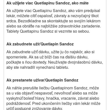
Ak užijete viac
Quetiapinu
Sandoz, ako máte
Ak užijete viac Quetiapinu Sandoz, ako vám predpísal
lekár, môžete cítiť ospalosť, závraty a nezvyčajný tlkot
srdca. Bezodkladne sa skontaktujte so svojím lekárom
alebo sa obráťte na najbližšie zdravotnícke zariadenie.
Tablety Quetiapinu Sandoz si vezmite so sebou.
Ak zabudnete uži
Quetiapin
Sandoz
ť
Ak zabudnete užiť dávku, užite ju čo najskôr, ako si
spomeniete. Ak sa už blíži čas na ďalšiu dávku,
počkajte s ňou dovtedy. Neužívajte dvojnásobnú dávku,
aby ste nahradili vynechanú tabletu.
Ak prestanete užíva
Quetiapin
Sandoz
ť
Ak náhle prerušíte liečbu Quetiapinom Sandoz, môže
sa u vás objaviť nespavosť, nevoľnosť alebo sa môže
vyskytnúť bolesť hlavy, hnačka, vracanie, závrat alebo
podráždenosť. Pred ukončením liečby vám lekár môže
určiť postupné znižovanie dávky.