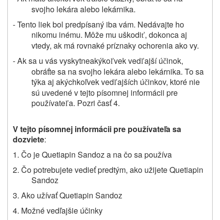
svojho lekára alebo lekárnika.
- Tento liek bol predpísaný iba vám. Nedávajte ho
nikomu inému. Môže mu uškodi
, dokonca aj
ť
vtedy, ak má rovnaké príznaky ochorenia ako vy.
- Ak sa u vás vyskytneakýko
vek ved
ajší ú
inok,
ľ
ľ
č
obráťte sa na svojho lekára alebo lekárnika. To sa
týka aj akýchkoľvek ved
ajších ú
inkov, ktoré nie
ľ
č
sú uvedené v tejto písomnej informácii pre
používate
a. Pozri časť 4.
ľ
V tejto písomnej informácii pre používateľa sa
dozviete
:
1. Čo je
Quetiapin Sandoz
a na čo sa používa
2. Čo potrebujete vedieť predtým, ako užijete
Quetiapin
Sandoz
3. Ako užívať
Quetiapin Sandoz
4. Možné vedľajšie účinky