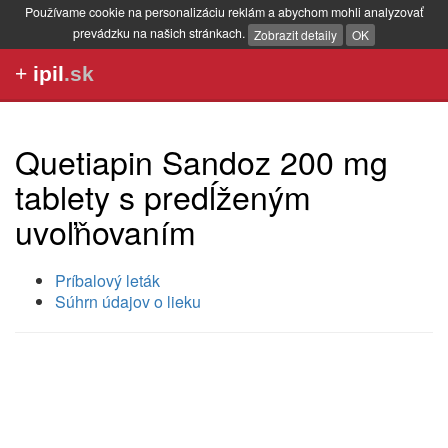
Používame cookie na personalizáciu reklám a abychom mohli analyzovať
prevádzku na našich stránkach.
Zobrazit detaily
OK
+
ipil
.sk
Quetiapin Sandoz 200 mg
tablety s predĺženým
uvoľňovaním
Príbalový leták
Súhrn údajov o lieku