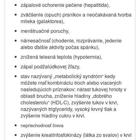
zápalové ochorenie pečene (hepatitída),
zväčšenie (opuch) prsníkov a neočakávaná tvorba
mlieka (galaktorea),
menštruačné poruchy,
námesačnosť (chodenie, rozprávanie, jedenie
alebo ďalšie aktivity počas spánku),
znížená telesná teplota (hypotermia),
zápal podžalúdkovej žľazy,
stav nazývaný „metabolický syndróm“ kedy
môžete mať kombináciu troch alebo viacerých
nasledujúcich príznakov
: nárast tukovej hmoty v
oblasti brucha, zníženie hladiny „dobrého
cholesterolu“ (HDL-C), zvýšenie tukov v krvi,
nazývaných triglyceridy, vysoký krvný tlak a
zvýšenie hladiny cukru v krvi.
nepriechodnosť čreva
zvýšenie kreatínfosfokinázy (látka zo svalov) v krvi