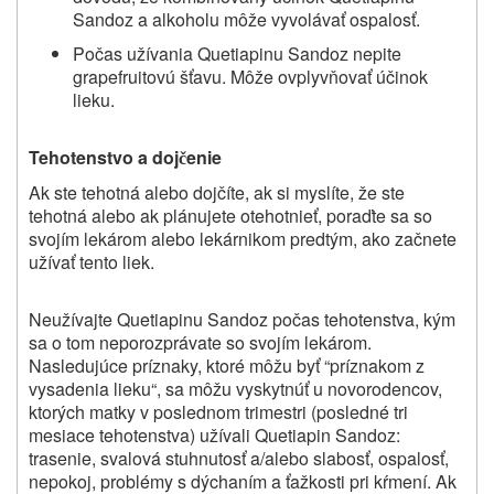
Sandoz a alkoholu môže vyvolávať ospalosť.
Počas užívania Quetiapinu Sandoz nepite
grapefruitovú šťavu. Môže ovplyvňovať účinok
lieku.
Tehotenstvo a doj
enie
č
Ak ste tehotná alebo dojčíte, ak si myslíte, že ste
tehotná alebo ak plánujete otehotnieť, poraďte sa so
svojím lekárom alebo lekárnikom predtým, ako začnete
užívať tento liek.
Neužívajte Quetiapinu Sandoz počas tehotenstva, kým
sa o tom neporozprávate so svojím lekárom.
Nasledujúce príznaky, ktoré môžu byť “príznakom z
vysadenia lieku“, sa môžu vyskytnúť u novorodencov,
ktorých matky v poslednom trimestri (posledné tri
mesiace tehotenstva) užívali
Quetiapin Sandoz
:
trasenie, svalová stuhnutosť a/alebo slabosť, ospalosť,
nepokoj, problémy s dýchaním a ťažkosti pri kŕmení. Ak