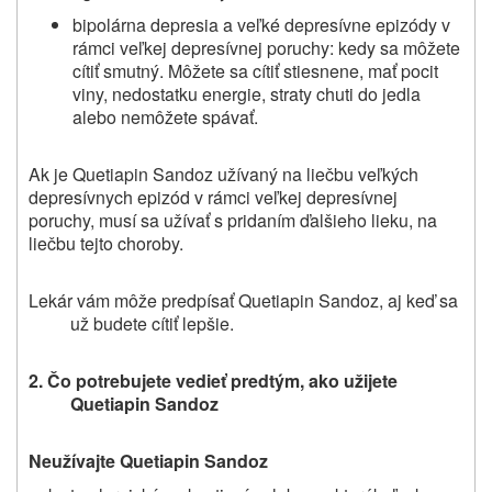
bipolárna depresia a veľké depresívne epizódy v
rámci veľkej depresívnej poruchy: kedy sa môžete
cítiť smutný. Môžete sa cítiť stiesnene, mať pocit
viny, nedostatku energie, straty chuti do jedla
alebo nemôžete spávať.
Ak je Quetiapin Sandoz užívaný na liečbu veľkých
depresívnych epizód v rámci veľkej depresívnej
poruchy, musí sa užívať s pridaním ďalšieho lieku, na
liečbu tejto choroby.
Lekár vám môže predpísať Quetiapin Sandoz, aj keď sa
už budete cítiť lepšie.
2. Čo potrebujete vedieť predtým, ako užijete
Quetiapin Sandoz
Neužívajte
Quetiapin Sandoz