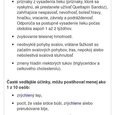
príznaky z vysadenia lieku (príznaky, ktoré sa
vyskytnú, ak prestanete užívať
Quetiapin Sandoz
),
zahŕňajúce nespavosť, nevoľnosť, bolesť hlavy,
hnačku, vracanie, závraty a podráždenosť.
Odporúča sa postupné vysadenie lieku počas
obdobia aspoň 1 až 2 týždňov.
zvyšovanie telesnej hmotnosti.
neobvyklé pohyby svalov, vrátane ťažkosti so
začatím svalových pohybov, tras, nepokoj alebo
nebolestivá svalová stuhnutosť
zmeny hladín niektorých tukov (triglyceridov a
celkového cholesterolu).
Časté vedľajšie účinky, môžu postihovať menej ako
1 z 10 osôb:
zrýc
hlen
ý tep,
pocit, že vaše srdce búši, zrýc
hlen
e alebo
prerušovane bije,