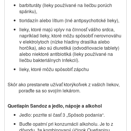
barbituráty (lieky používané na liečbu porúch
spánku),
tioridazín alebo lítium (iné antipsychotické lieky),
lieky, ktoré majú vplyv
na činnosť vášho srdca
,
napríklad lieky, ktoré môžu spôsobiť nerovnováhu
v elektrolytoch (nízke hladiny draslíka alebo
horčíka), ako sú diuretiká (odvodňovacie tablety)
alebo niektoré antibiotiká (lieky používané na
liečbu bakteriálnych infekcií).
lieky, ktoré môžu spôsobiť zápchu
Skôr ako prestanete užívať ktorýkoľvek z vašich liekov,
poraďte sa so svojím lekárom.
Quetiapin Sandoz a jedlo, nápoje a alkohol
Jedlo: pozrite si časť 3 „Spôsob podania“.
Buďte opatrní pri konzumácii alkoholu. Je to z
dôvodu, že kombinovaný účinok Quetiapinu