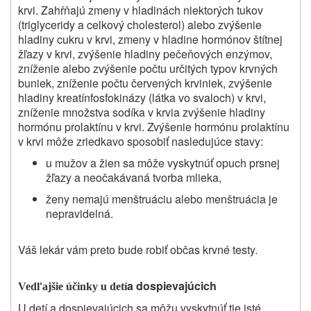
krvi. Zahŕňajú zmeny v hladinách niektorých tukov
(triglyceridy a celkový cholesterol) alebo zvýšenie
hladiny cukru v krvi, zmeny v hladine hormónov štítnej
žľazy v krvi, zvýšenie hladiny pečeňových enzýmov,
zníženie alebo zvýšenie počtu určitých typov krvných
buniek, zníženie počtu červených krviniek,
zvýšenie
hladiny kreatínfosfokinázy (látka vo svaloch) v krvi,
zníženie množstva sodíka v krvi
a zvýšenie hladiny
hormónu prolaktínu v krvi. Zvýšenie hormónu prolaktínu
v krvi môže zriedkavo sposobiť nasledujúce stavy:
u mužov a žien sa môže vyskytnúť opuch prsnej
žľazy a neočakávaná tvorba mlieka,
ženy
nemajú menštruáciu alebo menštruácia je
nepravidelná
.
Váš lekár vám preto bude robiť občas krvné testy.
a dospievajúcich
Vedľajšie účinky u detí
U detí a dospievajúcich sa môžu vyskytnúť tie isté