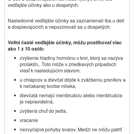
vedľajšie účinky ako u dospelých.
Nasledovné vedľajšie účinky sa zaznamenali iba u detí
a dospievajúcich a nepozorovali sa u dospelých:
Veľmi časté vedľajšie účinky, môžu postihovať viac
ako 1 z 10 osôb:
zvýšenie hladiny hormónu v krvi, ktorý sa nazýva
prolaktín,. Toto môže v zriedkavých prípadoch
viesť k nasledujúcim stavom:
u chlapcov a dievčat dôjde k zväčšeniu prsníkov a
k nečakanej tvorbe mlieka,
dievčatá nemajú menštruáciu alebo menštruácia
je nepravidelná,
zvýšená chuť do jedla,
vracanie
nezvyčajné pohyby svalov. Medzi ne môžu patriť