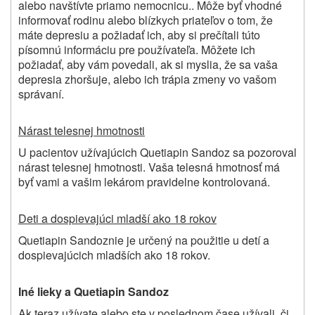
alebo navštívte priamo nemocnicu.. Môže byť vhodné
informovať rodinu alebo blízkych priateľov o tom, že
máte depresiu a požiadať ich, aby si prečítali túto
písomnú informáciu pre používateľa. Môžete ich
požiadať, aby vám povedali, ak si myslia, že sa vaša
depresia zhoršuje, alebo ich trápia zmeny vo vašom
správaní.
Nárast telesnej hmotnosti
U pacientov užívajúcich Quetiapin Sandoz sa pozoroval
nárast telesnej hmotnosti. Vaša telesná hmotnosť má
byť vami a vašim lekárom pravidelne kontrolovaná.
Deti a dospievajúci mladší ako 18 rokov
Quetiapin Sandoznie je určený na použitie u detí a
dospievajúcich mladších ako 18 rokov.
Iné lieky a Quetiapin Sandoz
Ak teraz užívate alebo ste v poslednom čase užívali, či