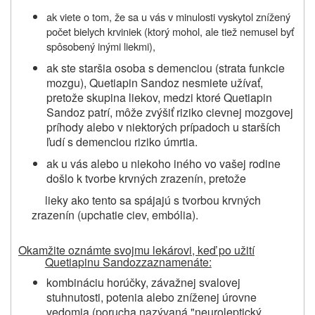
ak viete o tom, že sa u vás v minulosti vyskytol znížený
počet bielych krviniek (ktorý mohol, ale tiež nemusel byť
spôsobený inými liekmi),
ak ste staršia osoba s demenciou (strata funkcie
mozgu),
Quetiapin Sandoz
nesmiete užívať,
pretože skupina liekov, medzi ktoré
Quetiapin
Sandoz
patrí, môže zvýšiť riziko cievnej mozgovej
príhody alebo v niektorých prípadoch u starších
ľudí s demenciou riziko úmrtia.
ak u vás alebo u niekoho iného vo vašej rodine
došlo k tvorbe krvných zrazenín, pretože
lieky ako tento sa spájajú s tvorbou krvných
zrazenín
(upchatie ciev, embólia)
.
Okamžite oznámte svojmu lekárovi, keď po užití
Quetiapinu Sandoz
zaznamenáte:
kombináciu horúčky,
závažnej svalovej
stuhnutosti, potenia alebo zníženej úrovne
vedomia (porucha nazývaná "neuroleptický