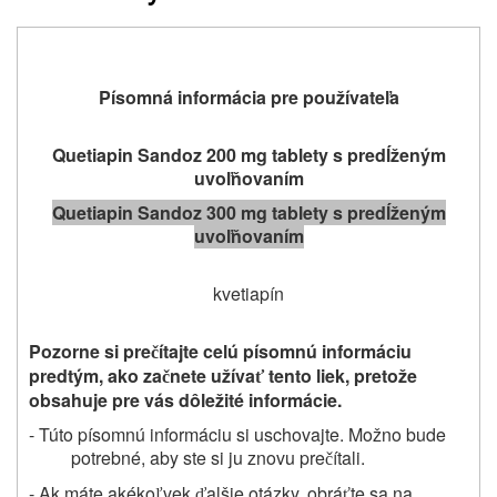
Písomná informácia pre používateľa
Quetiapin Sandoz 200 mg tablety s predĺženým
uvoľňovaním
Quetiapin Sandoz 300 mg tablety s predĺženým
uvoľňovaním
kvetiapín
Pozorne si pre
ítajte celú písomnú informáciu
č
predtým, ako za
nete užíva
tento liek, pretože
č
ť
obsahuje pre vás dôležité informácie.
- Túto písomnú informáciu si uschovajte. Možno bude
potrebné, aby ste si ju znovu pre
ítali.
č
- Ak máte akéko
vek
alšie otázky, obrá
te sa na
ľ
ď
ť