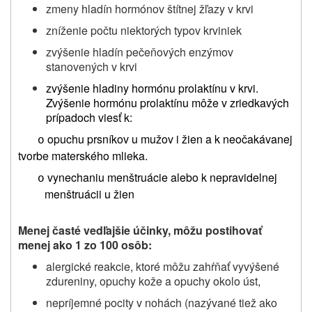
zmeny hladín hormónov štítnej žľazy v krvi
zníženie počtu niektorých typov krviniek
zvýšenie hladín pečeňových enzýmov
stanovených v krvi
zvýšenie hladiny hormónu prolaktínu v krvi.
Zvýšenie hormónu prolaktínu môže v zriedkavých
prípadoch viesť k:
opuchu prsníkov u mužov i žien a k neočakávanej
o
tvorbe materského mlieka.
vynechaniu menštruácie alebo k nepravidelnej
o
menštruácii u žien
Menej časté vedľajšie účinky, môžu postihovať
menej ako 1 zo 100 osôb:
alergické reakcie, ktoré môžu zahŕňať vyvýšené
zdureniny, opuchy kože a opuchy okolo úst,
nepríjemné pocity v nohách (nazývané tiež ako