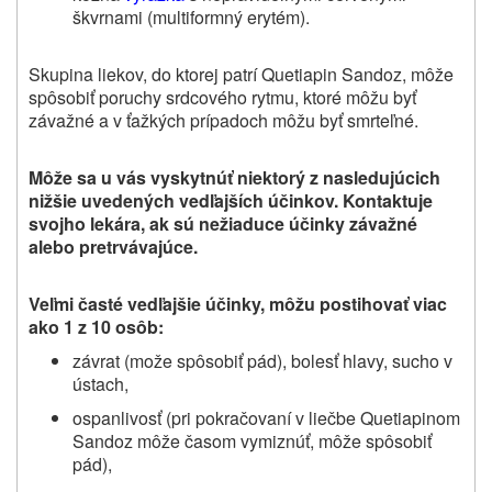
škvrnami (multiformný erytém).
Skupina liekov, do ktorej patrí Quetiapin Sandoz, môže
spôsobiť poruchy srdcového rytmu, ktoré môžu byť
závažné a v ťažkých prípadoch môžu byť smrteľné.
Môže sa u vás vyskytnúť niektorý z nasledujúcich
nižšie uvedených vedľajších účinkov. Kontaktuje
svojho lekára, ak sú nežiaduce účinky závažné
alebo pretrvávajúce.
Veľmi časté vedľajšie účinky, môžu postihovať viac
ako 1 z 10 osôb:
závrat (može spôsobiť pád), bolesť hlavy, sucho v
ústach,
ospanlivosť (pri pokračovaní v liečbe
Quetiapinom
Sandoz
môže časom vymiznúť, môže spôsobiť
pád),