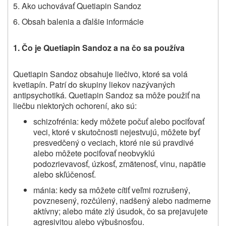
5. Ako uchovávať
Quetiapin Sandoz
6. Obsah balenia a ďalšie informácie
1. Čo je
Quetiapin Sandoz
a na čo sa používa
Quetiapin Sandoz
obsahuje liečivo, ktoré sa volá
kvetiapín. Patrí do skupiny liekov nazývaných
antipsychotiká.
Quetiapin Sandoz sa môže použiť na
liečbu niektorých ochorení, ako sú:
schizofrénia: kedy môžete počuť alebo pociťovať
veci, ktoré v skutočnosti nejestvujú, môžete byť
presvedčený o veciach, ktoré nie sú pravdivé
alebo
môžete pociťovať
neobvyklú
podozrievavosť, úzkosť, zmätenosť, vinu, napätie
alebo
skľúčenosť
.
mánia: kedy sa môžete cítiť veľmi rozrušený,
povznesený, rozčúlený, nadšený alebo nadmerne
aktívny; alebo máte zlý úsudok, čo sa prejavujete
agresivitou alebo výbušnosťou.