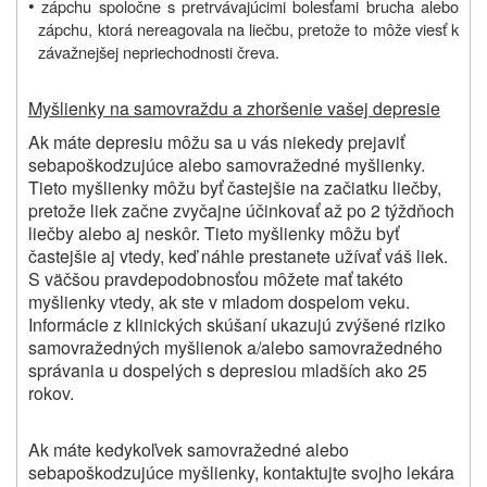
•
zápchu spoločne s pretrvávajúcimi bolesťami brucha alebo
zápchu, ktorá nereagovala na liečbu, pretože to môže viesť k
závažnejšej nepriechodnosti čreva.
Myšlienky na samovraždu a zhoršenie vašej depresie
Ak máte depresiu môžu sa u vás niekedy prejaviť
sebapoškodzujúce alebo samovražedné myšlienky.
Tieto myšlienky môžu byť častejšie na začiatku
liečby,
pretože liek začne zvyčajne účinkovať až po 2 týždňoch
liečby alebo aj neskôr. Tieto myšlienky môžu byť
častejšie aj vtedy, keď náhle prestanete užívať váš liek.
S väčšou pravdepodobnosťou môžete mať takéto
myšlienky vtedy, ak ste v mladom dospelom veku.
Informácie z klinických skúšaní ukazujú zvýšené riziko
samovražedných myšlienok a/alebo samovražedného
správania u dospelých s depresiou mladších ako 25
rokov.
Ak máte kedykoľvek samovražedné alebo
sebapoškodzujúce myšlienky, kontaktujte svojho lekára