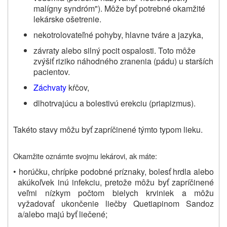
malígny syndróm"). Môže byť potrebné okamžité
lekárske ošetrenie.
nekotrolovateľné pohyby, hlavne tváre a jazyka,
z
ávraty alebo silný pocit ospalosti. Toto môže
zvýšiť riziko náhodného zranenia (pádu) u starších
pacientov
.
Záchvaty
kŕčov,
dlhotrvajúcu a bolestivú erekciu (priapizmus).
Takéto stavy môžu byť zapríčinené týmto typom lieku.
Okamžite oznámte svojmu lekárovi, ak máte:
•
horúčku, chrípke podobné príznaky, bolesť hrdla alebo
akúkoľvek inú infekciu, pretože môžu byť zapríčinené
veľmi nízkym počtom bielych krviniek a môžu
vyžadovať ukončenie liečby Quetiapinom Sandoz
a/alebo majú byť liečené;