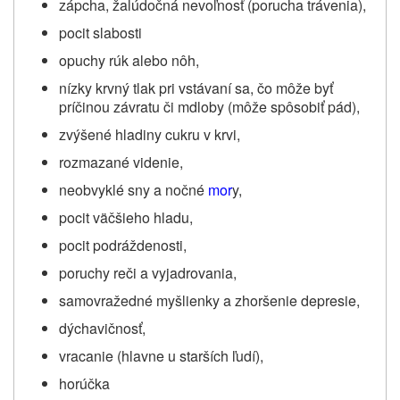
zápcha, žalúdočná nevoľnosť (porucha trávenia),
pocit slabosti
opuchy rúk alebo nôh,
nízky krvný tlak pri vstávaní sa, čo môže byť
príčinou závratu či mdloby (môže spôsobiť pád),
zvýšené hladiny cukru v krvi,
rozmazané videnie,
neobvyklé sny a nočné
mor
y,
pocit väčšieho hladu,
pocit podráždenosti,
poruchy reči a vyjadrovania,
samovražedné myšlienky a zhoršenie depresie,
dýchavičnosť,
vracanie (hlavne u starších ľudí),
horúčka