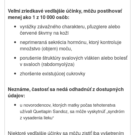
Veľmi zriedkavé vedľajšie účinky, môžu postihovať
menej ako 1 z 10 000 osôb:
vyrážky závažného charakteru, pľuzgiere alebo
červené škvrny na koži
neprimeraná sekrécia hormónu, ktorý kontroluje
množstvo (objem) moču,
porušenie štruktúry svalových vlákien alebo bolesť
v svaloch (rabdomyolýza)
zhoršenie existujúcej cukrovky
Neznáme, častosť sa nedá odhadnúť z dostupných
údajov:
u novorodencov, ktorých matky počas tehotenstva
užívali Quetiapin Sandoz, sa môže vyskytnúť „syndróm
z vysadenia lieku“
Niektoré vedľajšie účinky sa môžu zistiť iba vyšetrením