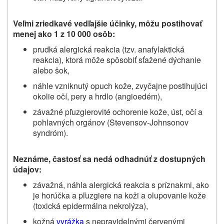
Veľmi zriedkavé vedľajšie účinky, môžu postihovať
menej ako 1 z 10 000 osôb:
prudká alergická reakcia (tzv. anafylaktická
reakcia), ktorá môže spôsobiť sťažené dýchanie
alebo šok,
náhle vzniknutý opuch kože, zvyčajne postihujúci
okolie očí, pery a hrdlo (angioedém),
závažné
pľuzgierovité
ochorenie kože, úst, očí a
pohlavných orgánov (Stevensov-Johnsonov
syndróm).
Neznáme, častosť sa nedá odhadnúť z dostupných
údajov:
závažná, náhla alergická reakcia s príznakmi, ako
je horúčka a pľuzgiere na koži a olupovanie kože
(toxická epidermálna nekrolýza),
kožná
vyrážka
s nepravidelnými červenými