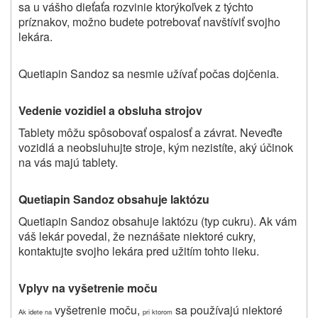
sa u vášho dieťaťa rozvinie ktorýkoľvek z týchto
príznakov, možno budete potrebovať navštíviť svojho
lekára.
Quetiapin Sandoz sa nesmie užívať počas dojčenia.
Vedenie vozidiel a obsluha strojov
Tablety môžu spôsobovať ospalosť a závrat. Neveďte
vozidlá a neobsluhujte stroje, kým nezistíte, aký účinok
na vás majú tablety.
Quetiapin
Sandoz obsahuje laktózu
Quetiapin Sandoz obsahuje laktózu (typ cukru).
Ak vám
váš lekár povedal, že neznášate niektoré cukry,
kontaktujte svojho lekára
pred užitím tohto lieku.
Vplyv na vyšetrenie moču
vyšetrenie moču,
sa používajú niektoré
Ak idete na
pri ktorom