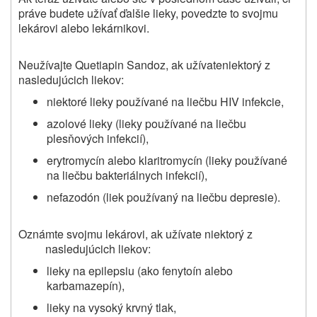
práve budete užívať ďalšie lieky, povedzte to svojmu
lekárovi alebo lekárnikovi.
Neužívajte Quetiapin Sandoz, ak užívate
niektorý z
nasledujúcich liekov:
niektoré lieky používané na liečbu HIV infekcie,
azolové lieky (lieky používané na liečbu
plesňových infekcií),
erytromycín alebo klaritromycín (lieky používané
na liečbu bakteriálnych infekcií),
nefazodón (liek používaný na liečbu depresie).
Oznámte svojmu lekárovi, ak užívate
niektorý z
nasledujúcich liekov
:
lieky na epilepsiu (ako fenytoín alebo
karbamazepín),
lieky na vysoký krvný tlak,