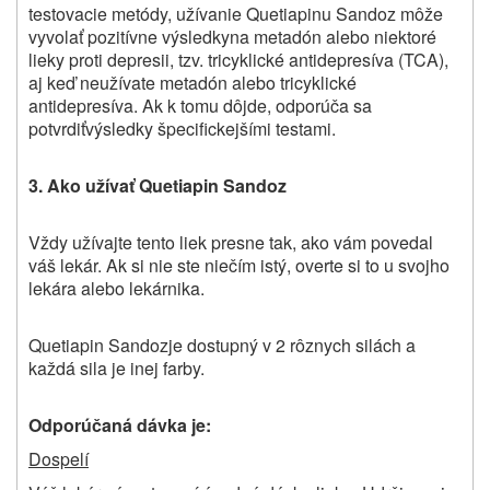
testovacie metódy, užívanie
Quetiapinu Sandoz môže
vyvolať pozitívne výsledky
na metadón alebo niektoré
lieky proti depresii, tzv. tricyklické antidepresíva (TCA),
aj keď neužívate metadón alebo tricyklické
antidepresíva.
Ak k tomu dôjde,
odporúča sa
potvrdiť
výsledky špecifickejšími testami.
3. Ako užívať
Quetiapin Sandoz
Vždy užívajte
tento liek
presne tak, ako vám povedal
váš lekár. Ak si nie ste niečím istý, overte si to u svojho
lekára alebo
lekárnika.
Quetiapin
Sandoz
je dostupný v 2 rôznych silách a
každá sila je inej farby.
Odporúčaná dávka je:
Dospelí