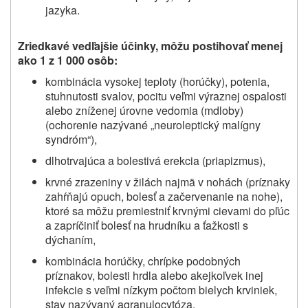
jazyka.
Zriedkavé vedľajšie účinky, môžu postihovať menej
ako 1 z 1 000 osôb:
kombinácia vysokej teploty (horúčky)
,
potenia,
stuhnutosti svalov, pocitu veľmi výraznej ospalosti
alebo zníženej úrovne vedomia (
mdloby)
(ochorenie nazývané „neuroleptický malígny
syndróm“),
dlhotrvajúca a bolestivá erekcia (priapizmus),
krvné zrazeniny v žilách najmä v nohách (príznaky
zahŕňajú opuch, bolesť a začervenanie na nohe),
ktoré sa môžu premiestniť krvnými cievami do pľúc
a zapríčiniť bolesť na hrudníku a ťažkosti s
dýchaním,
kombinácia horúčky, chrípke podobných
príznakov, bolesti hrdla alebo akejkoľvek inej
infekcie s veľmi nízkym počtom bielych krviniek,
stav nazývaný agranulocytóza.