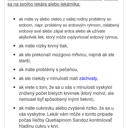
sa na svojho lekára alebo lekárnika:
ak máte vy alebo niekto z vašej rodiny problémy so
srdcom, napr. problémy so srdcovým rytmom, oslabený
srdcový sval alebo zápal srdca alebo ak užívate
akýkoľvek liek, ktorý môže ovplyvňovať srdcový rytmus,
ak máte nízky krvný tlak,
ak ste prekonali mozgovú mŕtvicu, najmä ak ste
starší,
ak máte problémy s pečeňou,
ak ste niekdy v minulosti mali
záchvaty
,
ak viete o tom, že sa u vás v minulosti vyskytol
znížený počet bielych krviniek (ktorý mohol, ale
nemusel byť spôsobený inými liekmi),
ak máte cukrovku alebo zvýšené riziko, že sa u
vás vyskytne. Lekár vám môže v tomto prípade
počas liečby
Quetiapinom Sandoz
kontrolovať
hladinu cukru v krvi.