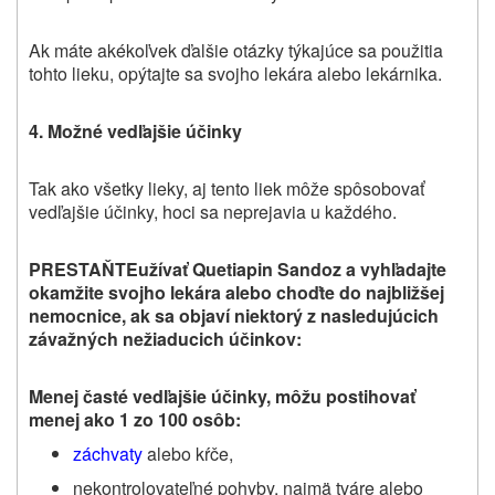
Ak máte akékoľvek ďalšie otázky týkajúce sa použitia
tohto lieku, opýtajte sa svojho lekára alebo lekárnika.
4. Možné vedľajšie účinky
Tak ako všetky lieky, aj tento liek môže spôsobovať
vedľajšie účinky, hoci sa neprejavia u každého.
PRESTAŇTE
užívať Quetiapin
Sandoz
a vyhľadajte
okamžite svojho lekára alebo choďte do najbližšej
nemocnice, ak sa objaví niektorý z nasledujúcich
závažných nežiaducich účinkov:
Menej časté vedľajšie účinky, môžu postihovať
menej ako 1 zo 100 osôb:
záchvaty
alebo kŕče,
nekontrolovateľné pohyby, najmä tváre alebo