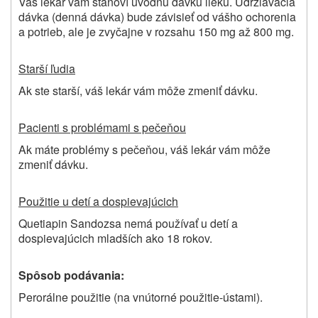
Váš lekár vám stanoví úvodnú dávku lieku. Udržiavacia
dávka (denná dávka) bude závisieť od vášho ochorenia
a potrieb, ale je zvyčajne v rozsahu 150 mg až 800 mg.
Starší ľudia
Ak ste starší, váš lekár vám môže zmeniť dávku.
Pacienti s problémami s pečeňou
Ak máte problémy s pečeňou, váš lekár vám môže
zmeniť dávku.
Použitie u detí a dospievajúcich
Quetiapin
Sandoz
sa nemá používať u detí a
dospievajúcich mladších ako 18 rokov.
Spôsob podávania:
Perorálne použitie (na vnútorné použitie-ústami).