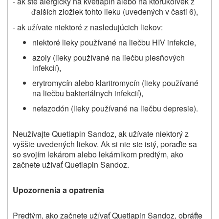
- ak ste
alergický
na kv
etiapín
alebo na ktorúkoľvek z
alších zložiek tohto lieku (uvedených v časti 6),
ď
- ak užívate niektoré z nasledujúcich liekov:
niektoré lieky používané na liečbu HIV infekcie,
azoly (lieky používané na liečbu plesňových
infekcií),
erytromycín alebo klaritromycín (lieky používané
na liečbu bakteriálnych infekcií),
nefazodón (lieky používané na liečbu depresie).
Neužívajte Quetiapin Sandoz, ak užívate niektorý z
vyššie uvedených liekov. Ak si nie ste istý, poraďte sa
so svojím lekárom alebo lekárnikom predtým, ako
začnete užívať Quetiapin Sandoz.
Upozornenia a opatrenia
Predtým, ako začnete užívať
Quetiapin Sandoz,
obráťte