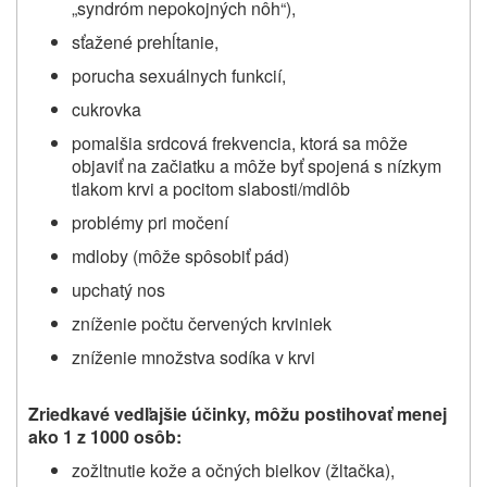
„syndróm nepokojných nôh“),
sťažené prehĺtanie,
porucha sexuálnych funkcií
,
cukrovka
pomalšia srdcová frekvencia, ktorá sa môže
objaviť na začiatku a môže byť spojená s nízkym
tlakom krvi a pocitom slabosti/mdlôb
problémy pri močení
mdloby (môže spôsobiť pád)
upchatý nos
zníženie počtu červených krviniek
zníženie množstva sodíka v krvi
Zriedkavé vedľajšie účinky, môžu postihovať menej
ako 1 z 1000 osôb:
zožltnutie kože a očných bielkov (žltačka),