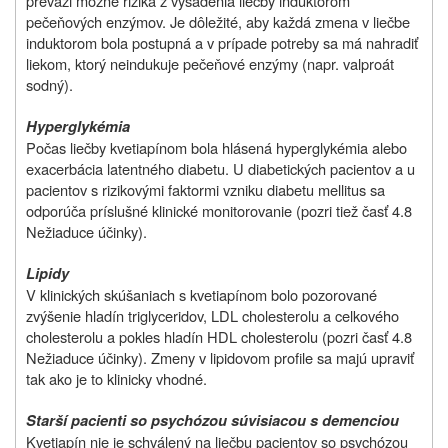
preváži možné riziká z vysadenia liečby induktorom
pečeňových enzýmov. Je dôležité, aby každá zmena v liečbe
induktorom bola postupná a v prípade potreby sa má nahradiť
liekom, ktorý neindukuje pečeňové enzýmy (napr. valproát
sodný).
Hyperglykémia
Počas liečby kvetiapínom bola hlásená hyperglykémia alebo
exacerbácia latentného diabetu. U diabetických pacientov a u
pacientov s rizikovými faktormi vzniku diabetu mellitus sa
odporúča príslušné klinické monitorovanie (pozri tiež časť 4.8
Nežiaduce účinky).
Lipidy
V klinických skúšaniach s kvetiapínom bolo pozorované
zvýšenie hladín triglyceridov, LDL cholesterolu a celkového
cholesterolu a pokles hladín HDL cholesterolu (pozri časť 4.8
Nežiaduce účinky). Zmeny v lipidovom profile sa majú upraviť
tak ako je to klinicky vhodné.
Starší pacienti so psychózou súvisiacou s demenciou
Kvetiapín nie je schválený na liečbu
pacientov so psychózou