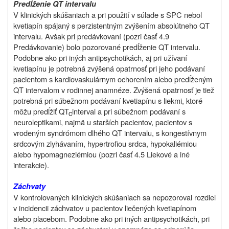
Predĺženie QT intervalu
V klinických skúšaniach a pri použití v súlade s SPC nebol
kvetiapín
spájaný s
perzistentným zvýšením absolútneho QT
intervalu. Avšak pri predávkovaní (pozri časť 4.9
Predávkovanie) bolo pozorované predĺženie QT intervalu.
Podobne ako pri iných antipsychotikách, aj pri užívaní
kvetiapínu je potrebná zvýšená opatrnosť pri jeho podávaní
pacientom s kardiovaskulárnym ochorením alebo predĺženým
QT intervalom v rodinnej anamnéze. Zvýšená opatrnosť je tiež
potrebná pri súbežnom podávaní kvetiapínu s liekmi, ktoré
môžu predĺžiť QT
interval a pri súbežnom podávaní s
c
neuroleptikami, najmä u starších pacientov, pacientov s
vrodeným syndrómom dlhého QT intervalu, s kongestívnym
srdcovým zlyhávaním, hypertrofiou srdca, hypokaliémiou
alebo hypomagneziémiou (pozri časť 4.5 Liekové a iné
interakcie).
Záchvaty
V kontrolovaných klinických skúšaniach sa nepozoroval rozdiel
v incidencii záchvatov u pacientov liečených kvetiapínom
alebo placebom. Podobne ako pri iných antipsychotikách, pri