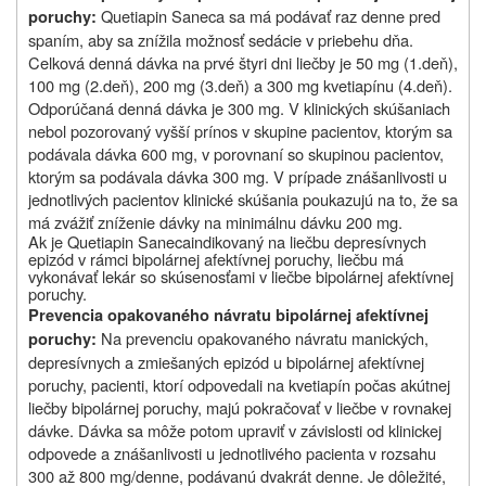
Quetiapin Saneca sa má podávať raz denne pred
poruchy:
spaním, aby sa znížila možnosť sedácie v priebehu dňa.
Celková denná dávka na prvé štyri dni liečby je 50 mg (1.deň),
100 mg (2.deň), 200 mg (3.deň) a 300 mg kvetiapínu (4.deň).
Odporúčaná denná dávka je 300 mg. V klinických skúšaniach
nebol pozorovaný vyšší prínos v skupine pacientov, ktorým sa
podávala dávka 600 mg, v porovnaní so skupinou pacientov,
ktorým sa podávala dávka 300 mg. V prípade znášanlivosti u
jednotlivých pacientov klinické skúšania poukazujú na to, že sa
má zvážiť zníženie dávky na minimálnu dávku 200 mg.
Ak je Quetiapin
Saneca
indikovaný na liečbu depresívnych
epizód v rámci bipolárnej afektívnej poruchy, liečbu má
vykonávať lekár
so skúsenosťami v liečbe bipolárnej afektívnej
poruchy.
Prevencia opakovaného návratu bipolárnej afektívnej
Na prevenciu opakovaného návratu manických,
poruchy:
depresívnych a zmiešaných epizód u bipolárnej afektívnej
poruchy, pacienti, ktorí odpovedali na kvetiapín počas akútnej
liečby bipolárnej poruchy, majú pokračovať v liečbe v rovnakej
dávke. Dávka sa môže potom upraviť v závislosti od klinickej
odpovede a znášanlivosti u jednotlivého pacienta v rozsahu
300 až 800 mg/denne, podávanú dvakrát denne. Je dôležité,