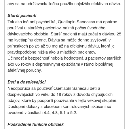
aby sa na udržiavaciu liečbu použila najnižšia efektívna dávka.
Starší pacienti
Tak ako iné antipsychotiká, Quetiapin Sanecasa má opatrne
používať u starších pacientov, najmä počas úvodného
dávkovacieho obdobia. Starší pacienti majú začať s dávkou 25
mg kvetiapínu denne. Dávka sa môže denne zvyšovať, v
prírastkoch po 25 až 50 mg až na efektívnu dávku, ktorá je
pravdepodobne nižšia ako u mladších pacientov.
Účinnosť a bezpečnosť nebola hodnotená u pacientov starších
ako 65 rokov s depresívnymi epizódami v rámci bipolárnej
afektívnej poruchy.
Deti a dospievajúci
Neodporúča sa používať Quetiapin Sanecau detí a
dospievajúcich vo veku do 18 rokov z dôvodu chýbajúcich
údajov, ktoré by podporili používanie v tejto vekovej skupine.
Dostupné dôkazy z placebom kontrolovaných skúšaní sú
uvedené v častiach 4.4, 4.8, 5.1 a 5.2.
Poškodenie funkcie obličiek