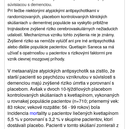
súvisiacou s demenciou.
Pri liečbe niektorými atypickými antipsychotikami v
randomizovaných, placebom kontrolovaných klinických
skúšaniach u dementnej populácie sa vyskytlo približne
trojnásobne zvýšené riziko cerebrovaskulárnych nežiaducich
udalostí. Mechanizmus vzniku tohto zvýšenia nie je známy.
Zvýšené riziko sa nemôže vylúčiť ani pre iné antipsychotiká
alebo ďalšie populácie pacientov.
Quetiapin Saneca sa
má
užívať s opatrnosťou u pacientov s rizikovými faktormi
pre
vznik cievnej mozgovej príhody.
V metaanalýze atypických antipsychotík sa zistilo, že
starší pacienti so psychózou vzniknutou v súvislosti s
demenciou majú zvýšené riziko úmrtia v porovnaní s
placebom. Avšak v dvoch 10-týždňových placebom
kontrolovaných skúšaniach s kvetiapínom, vykonaných
u rovnakej populácie pacientov (n=710; priemerný vek:
83 rokov; vekové rozpätie: 56 - 99 rokov) bola
incidencia
mor
tality u pacientov liečených kvetiapínom
5,5 % v porovnaní s 3,2 % v skupine pacientov, ktorí
dostávali placebo. Pacienti v tomto skúšaní zomierali z