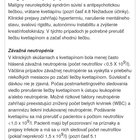
Malígny neuroleptický syndróm súvisí s antipsychotickou
liečbou, vrátane kvetiapínu (pozri časť 4.8 Nežiaduce účinky).
Klinické prejavy zahŕňajú hypertermiu, narušenie mentálneho
stavu, svalovú rigiditu, autonómnu instabilitu a zvýšenie
kreatínfosfokinázy. V týchto prípadoch je potrebné prerušiť
liečbu kvetiapínom a začať vhodnú liečbu.
Závažná neutropénia
V klinických skúšaniach s kvetiapínom bola menej často
9
hlásená závažná neutropénia (počet neutrofilov <0,5 X 10
/l).
Väčšina prípadov závažnej neutropénie sa vyskytla v priebehu
niekoľkých mesiacov po začatí liečby kvetiapínom. Súvislosť s
dávkou nie je zjavná. Počas postmarketingového sledovania
viedlo prerušenie liečby kvetiapínom k ústupu leukopénie
a/alebo neutropénie. Možné rizikové faktory neutropénie
zahŕňajú preexistujúci znížený počet bielych krviniek (WBC) a
anamnézu liekmi indukovanej neutropénie. Podávanie
kvetiapínu sa má prerušiť u pacientov s počtom neutrofilov
9
<1,0 x 10
/l. Pacienti majú byť pozorovaní na príznaky a
prejavy infekcie a má sa u nich sledovať počet neutrofilov
9
(pokiaľ neprekročí 1,5 x 10
/l) (pozri časť 5.1