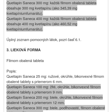
Quetiapin Saneca 300 mg: každá filmom obalená tableta
obsahuje 300 mg kvetiapínu (ako 345,39 mg
kvetiapíniumfumarátu).
Quetiapin Saneca 400 mg: každá filmom obalená tableta
obsahuje 400 mg kvetiapínu (ako 460,52 mg
kvetiapíniumfumarátu).
Úplný zoznam pomocných látok, pozri časť 6.1.
3. LIEKOVÁ FORMA
Filmom obalená tableta
Popis:
Quetiapin Saneca 25 mg: ružové, okrúhle, bikonvexné filmom
obalené tablety s priemerom 6 mm.
Quetiapin Saneca 100 mg: žlté, okrúhle, bikonvexné filmom
obalené tablety s priemerom 9 mm.
Quetiapin Saneca 200 mg: biele, okrúhle, bikonvexné filmom
obalené tablety s priemerom 12 mm.
Quetiapin Saneca 300 mg: biele, podlhovasté, filmom obalené