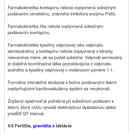
Farmakokinetika kvetiapínu nebola ovplyvnená súbežným
podávaním cimetidínu, známeho inhibítora enzýmu P450.
Farmakokinetika lítia nebola ovplyvnená súbežným
podávaním kvetiapínu.
Farmakokinetika kyseliny valproovej (ako valproátu
semisodného) a kvetiapínu nebola ovplyvnená v klinicky
relevantnej miere, ak sa podali súbežne. Valproát semisodný
je stabilná koordinačná látka pozostávajúca z valproátu
sodného a kyseliny valproovej v molárovom pomere 1:1.
Formálne interakčné skúšania s bežne podávanými liekmi
ovplyvňujúcimi kardiovaskulárny systém sa nevykonali.
Zvýšená opatrnosť je potrebná pri súbežnom podávaní s
liekmi, ktoré môžu vyvolať elektrolytovú dysbalanciu alebo
predĺžiť QT interval.
4.6 Fertilita,
gravidita
a laktácia