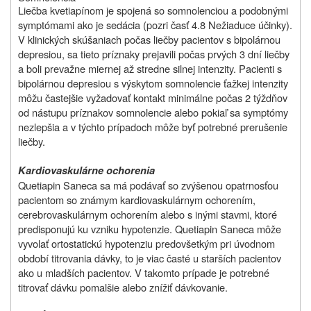
Liečba kvetiapínom je spojená so somnolenciou a podobnými
symptómami ako je sedácia (pozri časť 4.8 Nežiaduce účinky).
V klinických skúšaniach počas liečby pacientov s bipolárnou
depresiou, sa tieto príznaky prejavili počas prvých 3 dní liečby
a boli prevažne miernej až stredne silnej intenzity. Pacienti s
bipolárnou depresiou s výskytom somnolencie ťažkej intenzity
môžu častejšie vyžadovať kontakt minimálne počas 2 týždňov
od nástupu príznakov somnolencie alebo pokiaľ sa symptómy
nezlepšia a v týchto prípadoch môže byť potrebné prerušenie
liečby.
Kardiovaskulárne ochorenia
Quetiapin Saneca sa má podávať so zvýšenou opatrnosťou
pacientom so známym kardiovaskulárnym ochorením,
cerebrovaskulárnym ochorením alebo s inými stavmi, ktoré
predisponujú ku vzniku hypotenzie. Quetiapin Saneca môže
vyvolať ortostatickú hypotenziu predovšetkým pri úvodnom
období titrovania dávky, to je viac časté u starších pacientov
ako u mladších pacientov. V takomto prípade je potrebné
titrovať dávku pomalšie alebo znížiť dávkovanie.