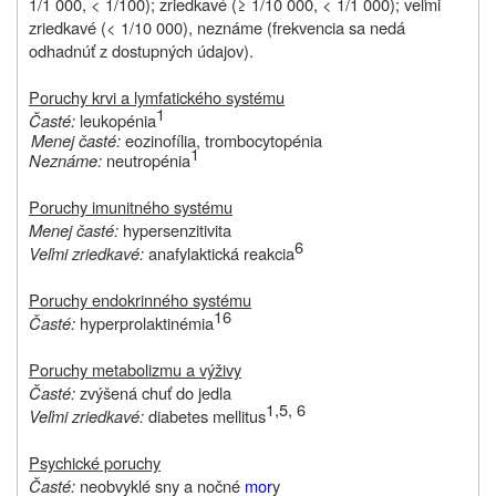
1/1 000, < 1/100); zriedkavé (≥ 1/10 000, < 1/1 000); veľmi
zriedkavé (< 1/10 000), neznáme (frekvencia sa nedá
odhadnúť z dostupných údajov).
Poruchy krvi a lymfatického systému
1
Časté:
leukopénia
Menej časté:
eozinofília, trombocytopénia
1
Neznáme:
neutropénia
Poruchy imunitného systému
Menej časté:
hypersenzitivita
6
Veľmi zriedkavé:
anafylaktická reakcia
Poruchy endokrinného systému
16
Časté:
hyperprolaktinémia
Poruchy metabolizmu a výživy
Časté:
zvýšená chuť do jedla
1,5, 6
Veľmi zriedkavé:
diabetes mellitus
Psychické poruchy
Časté:
neobvyklé sny a nočné
mor
y