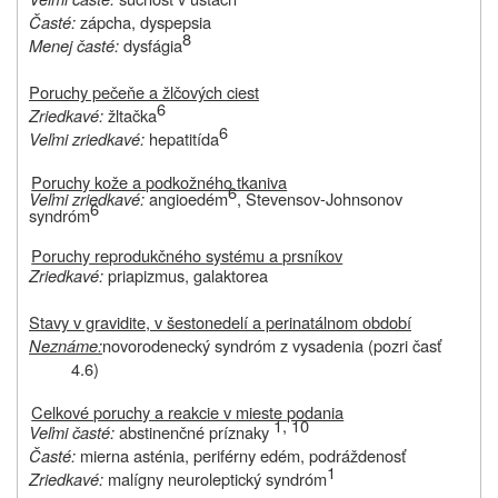
Časté:
zápcha, dyspepsia
8
Menej časté:
dysfágia
Poruchy pečeňe a žlčových ciest
6
Zriedkavé:
žltačka
6
Veľmi zriedkavé:
hepatitída
Poruchy kože a podkožného tkaniva
6
Veľmi zriedkavé:
angioedém
, Stevensov-Johnsonov
6
syndróm
Poruchy reprodukčného systému a prsníkov
Zriedkavé:
priapizmus, galaktorea
Stavy v gravidite, v šestonedelí a perinatálnom období
Neznáme:
novorodenecký syndróm z vysadenia (pozri časť
4.6)
Celkové poruchy a reakcie v mieste podania
1, 10
Veľmi časté:
abstinenčné príznaky
Časté:
mierna asténia, periférny edém, podráždenosť
1
Zriedkavé:
malígny neuroleptický syndróm