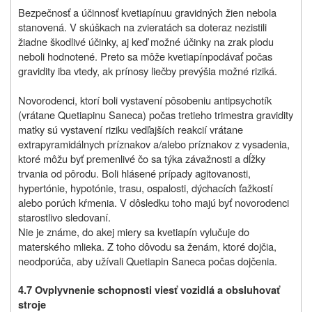
Bezpečnosť a účinnosť
kvetiapínu
u gravidných žien nebola
stanovená. V skúškach na zvieratách sa doteraz nezistili
žiadne škodlivé účinky, aj keď možné účinky na zrak plodu
neboli hodnotené. Preto sa môže kvetiapín
podávať počas
gravidity iba vtedy, ak prínosy liečby prevýšia možné riziká.
Novorodenci, ktorí boli vystavení pôsobeniu antipsychotík
(vrátane Quetiapinu Saneca) počas tretieho trimestra gravidity
matky sú vystavení riziku vedľajších reakcií vrátane
extrapyramidálnych príznakov a/alebo príznakov z vysadenia,
ktoré môžu byť premenlivé čo sa týka závažnosti a dĺžky
trvania od pôrodu. Boli hlásené prípady agitovanosti,
hypertónie, hypotónie, trasu, ospalosti, dýchacích ťažkostí
alebo porúch kŕmenia. V dôsledku toho majú byť novorodenci
starostlivo sledovaní.
Nie je známe, do akej miery sa kvetiapín vylučuje do
materského mlieka. Z toho dôvodu sa ženám, ktoré dojčia,
neodporúča, aby užívali Quetiapin Saneca počas dojčenia.
4.7 Ovplyvnenie schopnosti viesť vozidlá a obsluhovať
stroje