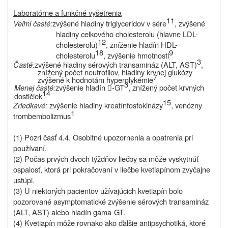
Laboratórne a funkčné vyšetrenia
11
Veľmi časté:
zvýšené hladiny triglyceridov v sére
, zvýšené
hladiny celkového cholesterolu (hlavne LDL-
12
cholesterolu)
, zníženie hladín HDL-
18
9
cholesterolu
, zvýšenie hmotnosti
3
Časté:
zvýšené hladiny sérových transamináz (ALT, AST)
,
znížený počet neutrofilov, hladiny krvnej glukózy
7
zvýšené k hodnotám hyperglykémie
3
Menej časté:
zvýšenie hladín
‑GT
, znížený počet krvných

14
dostičiek
15
Zriedkavé:
zvýšenie hladiny kreatínfosfokinázy
, venózny
1
trombembolizmus
(1) Pozri časť 4.4.
Osobitné upozornenia a opatrenia pri
používaní.
(2) Počas prvých dvoch týždňov liečby sa môže vyskytnúť
ospalosť, ktorá pri pokračovaní v liečbe kvetiapínom zvyčajne
ustúpi.
(3) U niektorých pacientov užívajúcich
kvetiapín
bolo
pozorované asymptomatické zvýšenie sérových transamináz
(ALT, AST) alebo hladín gama-GT.
(4) Kvetiapí
n
môže rovnako ako ďalšie antipsychotiká, ktoré