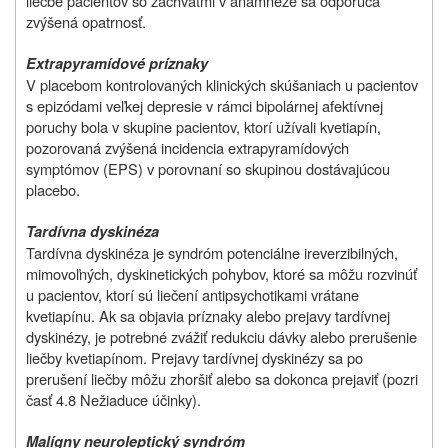
liečbe pacientov so záchvatmi v anamnéze sa odporúča
zvýšená opatrnosť.
Extrapyramídové príznaky
V placebom kontrolovaných klinických skúšaniach u pacientov
s epizódami veľkej depresie v rámci bipolárnej afektívnej
poruchy bola v skupine pacientov, ktorí užívali kvetiapín,
pozorovaná zvýšená incidencia extrapyramídových
symptómov (EPS) v porovnaní so skupinou dostávajúcou
placebo.
Tardívna dyskinéza
Tardívna dyskinéza je syndróm potenciálne ireverzibilných,
mimovoľných, dyskinetických pohybov, ktoré sa môžu rozvinúť
u pacientov, ktorí sú liečení antipsychotikami vrátane
kvetiapínu. Ak sa objavia príznaky alebo prejavy tardívnej
dyskinézy, je potrebné zvážiť redukciu dávky alebo prerušenie
liečby kvetiapínom. Prejavy tardívnej dyskinézy sa po
prerušení liečby môžu zhoršiť alebo sa dokonca prejaviť (pozri
časť 4.8 Nežiaduce účinky).
Malígny neuroleptický syndróm