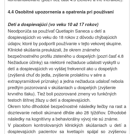
4.4 Osobitné upozornenia a opatrenia pri používaní
Deti a dospievajúci (vo veku 10 až 17 rokov)
Neodporúča sa používať Quetiapin Saneca u detí a
dospievajúcich vo veku do 18 rokov z dôvodu chýbajúcich
údajov, ktoré by podporili používanie v tejto vekovej skupine.
Klinické skúšania preukázali, že okrem známeho
bezpečnostného profilu zisteného u dospelých (pozri časť 4.8
Nežiaduce účinky) sa niektoré nežiaduce udalosti vyskytli u
detí a dospievajúcich vo vyššej frekvencii ako u dospelých
(zvýšená chuť do jedla, zvýšenie prolaktínu v sére a
extrapyramídové príznaky) a jedna nežiaduca udalosť nebola
predtým pozorovaná v skúšaniach u dospelých (zvýšenie
krvného tlaku). Tiež boli pozorované zmeny vo funkčných
testoch štítnej žľazy u detí a dospievajúcich.
Okrem toho dlhodobé bezpečnostné následky liečby na rast a
dozrievanie neboli skúmané dlhšie ako 28 týždňov. Dlhodobé
následky na kognitívny a behaviorálny vývoj nie sú známe.
V placebom kontrolovaných klinických skúšaniach u detí a
dospievajúcich pacientov sa kvetiapín spájal so zvýšenou