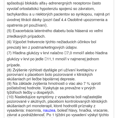
spôsobujú blokádu alfa
-adrenergných receptorov často
1
vyvolať ortostatickú hypotenziu spojenú so závratom,
tachykardiou a u niektorých pacientov so synkopou, najmä pri
úvodnej titrácii dávky (pozri časť 4.4
Osobitné upozornenia a
opatrenia pri používaní
).
(5) Exacerbácia latentného diabetu bola hlásená vo veľmi
zriedkavých prípadoch.
(6) Výpočet frekvencie týchto nežiaducich účinkov bol
prevzatý len z postmarketingových údajov.
(7)
Hladina glukózy v krvi nalačno
7,0 mmol/l alebo
hladina

glukózy v krvi
po jedle
11,1 mmol/l v najmenej jednom

prípade.
(8) Zvýšenie rýchlosti dysfágie pri užívaní kvetiapínu v
porovnaní s placebom bolo pozorované v klinických
skúšaniach pri liečbe bipolárnej depresie.
(9) Na základe zvýšenia hmotnosti o viac ako 7 % oproti
počiatočnej hodnote. Vyskytuje sa prevažne v prvých
týždňoch liečby u dospelých.
(10) Nasledujúce symptómy z vysadenia boli najčastejšie
pozorované v akútnych, placebom kontrolovaných klinických
skúšaniach pri monoterapii, ktoré hodnotili príznaky z
vysadenia: insomnia,
nauzea
, bolesť hlavy, hnačka, vracanie,
závrat a podráždenosť. Po 1 týždni po vysadení výskyt týchto