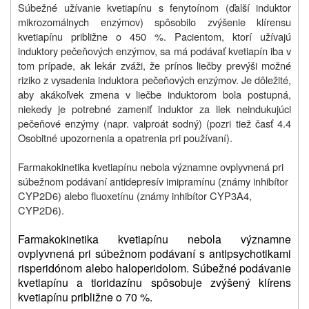
Súbežné užívanie kvetiapínu s fenytoínom (ďalší induktor
mikrozomálnych enzýmov) spôsobilo zvýšenie klírensu
kvetiapínu približne o 450 %. Pacientom, ktorí užívajú
induktory pečeňových enzýmov, sa má podávať kvetiapín iba v
tom prípade, ak lekár zváži, že prínos liečby prevýši možné
riziko z vysadenia induktora pečeňových enzýmov. Je dôležité,
aby akákoľvek zmena v liečbe induktorom bola postupná,
niekedy je potrebné zameniť induktor za liek neindukujúci
pečeňové enzýmy (napr. valproát sodný) (pozri tiež časť 4.4
Osobitné upozornenia a opatrenia pri používaní
).
Farmakokinetika kvetiapínu nebola významne ovplyvnená pri
súbežnom podávaní antidepresív imipramínu (známy inhibítor
CYP2D6) alebo fluoxetínu (známy inhibítor CYP3A4,
CYP2D6).
Farmakokinetika kvetiapínu nebola významne
ovplyvnená pri súbežnom podávaní s antipsychotikami
risperidónom alebo haloperidolom. Súbežné podávanie
kvetiapínu a tioridazínu spôsobuje zvýšený klírens
kvetiapínu približne o 70 %.