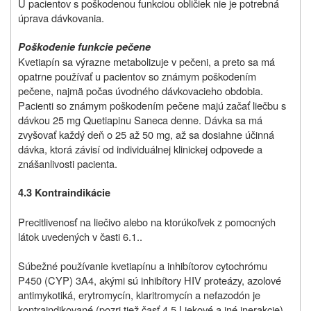
U pacientov s poškodenou funkciou obličiek nie je potrebná
úprava dávkovania.
Poškodenie funkcie pečene
Kvetiapín sa výrazne metabolizuje v pečeni, a preto sa má
opatrne používať u pacientov so známym poškodením
pečene, najmä počas úvodného dávkovacieho obdobia.
Pacienti so známym poškodením pečene majú začať liečbu s
dávkou 25 mg Quetiapinu Saneca denne. Dávka sa má
zvyšovať každý deň o 25 až 50 mg, až sa dosiahne účinná
dávka, ktorá závisí od individuálnej klinickej odpovede a
znášanlivosti pacienta.
4.3 Kontraindikácie
Precitlivenosť na liečivo alebo na ktorúkoľvek z pomocných
látok uvedených v časti 6.1..
Súbežné používanie kvetiapínu a inhibítorov cytochrómu
P450 (CYP) 3A4, akými sú inhibítory HIV proteázy, azolové
antimykotiká, erytromycín, klaritromycín a nefazodón je
kontraindikované (pozri tiež časť 4.5 Liekové a iné inerakcie).