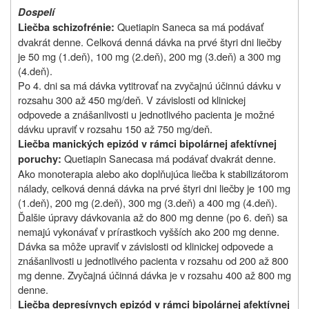
Dospelí
Quetiapin Saneca sa má podávať
Liečba schizofrénie:
dvakrát denne.
Celková denná dávka na prvé štyri dni liečby
je 50 mg (1.deň), 100 mg (2.deň), 200 mg (3.deň) a 300 mg
(4.deň).
Po 4. dni sa má dávka vytitrovať na zvyčajnú účinnú dávku v
rozsahu 300 až 450 mg/deň. V závislosti od klinickej
odpovede a znášanlivosti u jednotlivého pacienta je možné
dávku upraviť v rozsahu 150 až 750 mg/deň.
Liečba manických epizód v rámci bipolárnej afektívnej
Quetiapin
Saneca
sa má podávať dvakrát denne.
poruchy:
Ako monoterapia alebo ako doplňujúca liečba k stabilizátorom
nálady, celková denná dávka na prvé štyri dni liečby je 100 mg
(1.deň), 200 mg (2.deň), 300 mg (3.deň) a 400 mg (4.deň).
Ďalšie úpravy dávkovania až do 800 mg denne (po 6. deň) sa
nemajú vykonávať v prírastkoch vyšších ako 200 mg denne.
Dávka sa môže upraviť v závislosti od klinickej odpovede a
znášanlivosti u jednotlivého pacienta v rozsahu od 200 až 800
mg denne. Zvyčajná účinná dávka je v rozsahu 400 až 800 mg
denne.
Liečba depresívnych epizód v rámci bipolárnej afektívnej