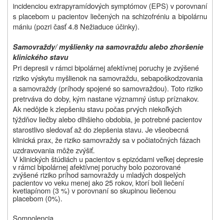
incidenciou extrapyramídových symptómov (EPS) v porovnaní
s placebom u pacientov liečených na schizofréniu a bipolárnu
mániu (pozri časť 4.8 Nežiaduce účinky).
Samovraždy/ myšlienky na samovraždu alebo zhoršenie
klinického stavu
Pri depresii v rámci bipolárnej afektívnej poruchy je zvýšené
riziko výskytu myšlienok na samovraždu, sebapoškodzovania
a samovraždy (príhody spojené so samovraždou). Toto riziko
pretrváva do doby, kým nastane významný ústup príznakov.
Ak nedôjde k zlepšeniu stavu počas prvých niekoľkých
týždňov liečby alebo dlhšieho obdobia, je potrebné pacientov
starostlivo sledovať až do zlepšenia stavu. Je všeobecná
klinická prax, že riziko samovraždy sa v počiatočných fázach
uzdravovania môže zvýšiť.
V klinických štúdiách u pacientov s
epizódami
veľkej
depresie
v rámci bipolárnej afektívnej poruchy bolo pozorované
zvýšené riziko príhod samovraždy u mladých dospelých
pacientov vo veku menej ako 25 rokov, ktorí boli liečení
kvetiapínom (3 %) v porovnaní so skupinou liečenou
placebom (0%).
Somnolencia