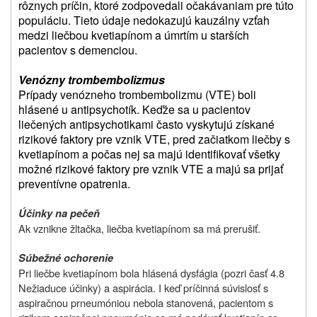
rôznych príčin, ktoré zodpovedali očakávaniam pre túto
populáciu. Tieto údaje nedokazujú kauzálny vzťah
medzi liečbou kvetiapínom a úmrtím u starších
pacientov s demenciou.
Venózny trombembolizmus
Prípady venózneho trombembolizmu (VTE) boli
hlásené u antipsychotík. Keďže sa u pacientov
liečených antipsychotikami často vyskytujú získané
rizikové faktory pre vznik VTE, pred začiatkom liečby s
kvetiapínom a počas nej sa majú identifikovať všetky
možné rizikové faktory pre vznik VTE a majú sa prijať
preventívne opatrenia.
Účinky na pečeň
Ak vznikne žltačka, liečba kvetiapínom sa má prerušiť.
Súbežné ochorenie
Pri liečbe kvetiapínom bola hlásená dysfágia
(pozri časť 4.8
Nežiaduce účinky) a aspirácia
. I keď príčinná súvislosť s
aspiračnou prneumóniou nebola stanovená, pacientom s