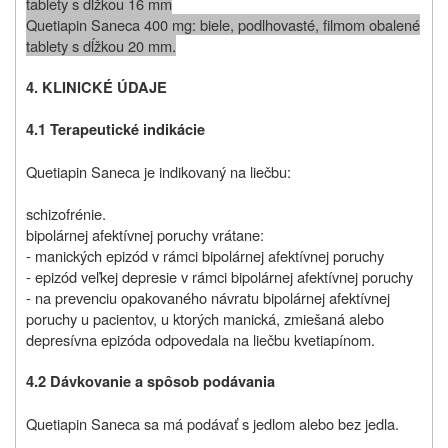
tablety s dĺžkou 16 mm
Quetiapin Saneca 400 mg: biele, podlhovasté, filmom obalené
tablety s dĺžkou 20 mm.
4. KLINICKÉ ÚDAJE
4.1 Terapeutické indikácie
Quetiapin Saneca je indikovaný na liečbu:
schizofrénie.
bipolárnej afektívnej poruchy vrátane:
- manických epizód v rámci bipolárnej afektívnej poruchy
- epizód veľkej depresie v rámci bipolárnej afektívnej poruchy
- na prevenciu opakovaného návratu bipolárnej afektívnej
poruchy u pacientov, u ktorých manická, zmiešaná alebo
depresívna epizóda odpovedala na liečbu kvetiapínom.
4.2 Dávkovanie a spôsob podávania
Quetiapin Saneca sa má podávať s jedlom alebo bez jedla.