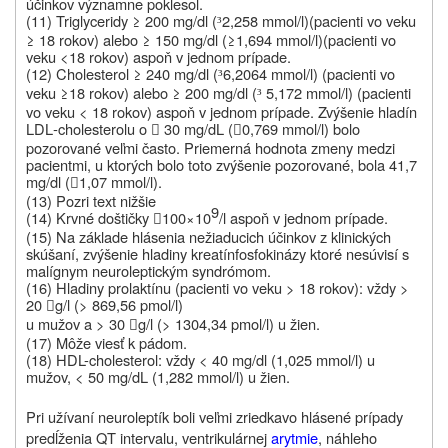
účinkov významne poklesol.
(11) Triglyceridy ≥ 200 mg/dl (
2,258 mmol/l)(pacienti vo veku
³
≥ 18 rokov) alebo ≥ 150 mg/dl (≥1,694 mmol/l)(pacienti vo
veku <18 rokov) aspoň v jednom prípade.
(12) Cholesterol ≥ 240 mg/dl (
6,2064 mmol/l) (pacienti vo
³
veku ≥18 rokov) alebo ≥ 200 mg/dl (
5,172 mmol/l) (pacienti
³
vo veku < 18 rokov) aspoň v jednom prípade. Zvýšenie hladín
LDL‑cholesterolu o
30 mg/dL (
0,769 mmol/l) bolo


pozorované veľmi často. Priemerná hodnota zmeny medzi
pacientmi, u ktorých bolo toto zvýšenie pozorované, bola 41,7
mg/dl (
1,07 mmol/l).

(13) Pozri text nižšie
9
(14) Krvné doštičky
100×10
/l aspoň v jednom prípade.

(15) Na základe hlásenia nežiaducich účinkov z klinických
skúšaní, zvýšenie hladiny kreatínfosfokinázy ktoré nesúvisí s
malígnym neuroleptickým syndrómom.
(16) Hladiny prolaktínu (pacienti vo veku > 18 rokov): vždy >
20
g/l (> 869,56 pmol/l)

u mužov a > 30
g/l (> 1304,34 pmol/l) u žien.

(17) Môže viesť k pádom.
(18) HDL-cholesterol: vždy < 40 mg/dl (1,025 mmol/l) u
mužov, < 50 mg/dL (1,282 mmol/l) u žien.
Pri užívaní neuroleptík boli veľmi zriedkavo hlásené prípady
predĺženia QT intervalu, ventrikulárnej
arytmie
, náhleho