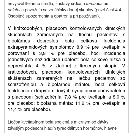
nevysvetliteľného úmrtia, zástavy srdca a
torsades de
pointes
a považujú sa za účinky danej skupiny (pozri časť 4.4.
Osobitné upozornenia a opatrenia pri používaní)
.
V krátkodobých, placebom kontrolovaných klinických
skúšaniach zameraných na liečbu pacientov s
bipolárnou depresiou bola celková incidencia
extrapyramídových symptómov 8,9 % pre kvetiapín v
porovnaní s 3,8 % pre placebo, hoci incidencia
jednotlivých nežiaducich udalostí bola celkovo nízka a
nepresiahla 4 % v žiadnej z liečených skupín. V
krátkodobých, placebom kontrolovaných klinických
skúšaniach zameraných na liečbu pacientov so
schizofréniou a bipolárnou mániou bola celková
incidencia extrapyramídových symptómov porovnateľná
s placebom (schizofrénia: 7,8 % pre kvetiapín a 8,0 %
pre placebo; bipolárna mánia: 11,2 % pre kvetiapín a
11,4 % pre placebo).
Liečba kvetiapínom bola spojená s miernym od dávky
závislým poklesom hladín tyreoidálnych hormónov, hlavne