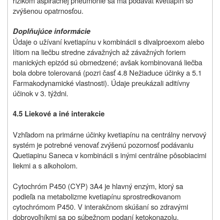
rizikom aspiračnej pneumónie sa má podávať kvetiapín so
zvýšenou opatrnosťou.
Doplňujúce informácie
Údaje o užívaní kvetiapínu v kombinácii s divalproexom alebo
lítiom na liečbu stredne závažných až závažných foriem
manických epizód sú obmedzené; avšak kombinovaná liečba
bola dobre tolerovaná (pozri časť 4.8 Nežiaduce účinky a 5.1
Farmakodynamické vlastnosti). Údaje preukázali aditívny
účinok v 3. týždni.
4.5 Liekové a iné interakcie
Vzhľadom na primárne účinky kvetiapínu na centrálny nervový
systém je potrebné venovať zvýšenú pozornosť podávaniu
Quetiapinu Saneca v kombinácii s inými centrálne pôsobiacimi
liekmi a s alkoholom.
Cytochróm P450 (CYP) 3A4 je hlavný enzým, ktorý sa
podieľa na metabolizme kvetiapínu sprostredkovanom
cytochrómom P450. V interakčnom skúšaní so zdravými
dobrovoľníkmi sa po súbežnom podaní ketokonazolu,