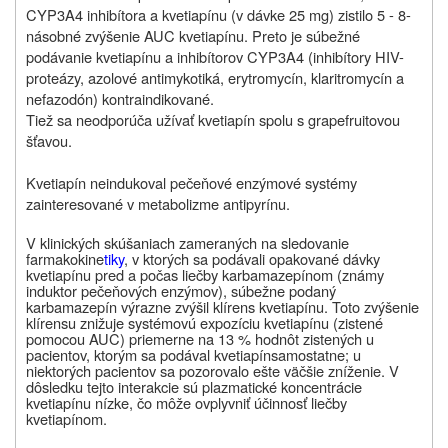
CYP3A4 inhibítora a kvetiapínu (v dávke 25 mg) zistilo 5 - 8-
násobné zvýšenie AUC kvetiapínu. Preto je súbežné
podávanie kvetiapínu a inhibítorov CYP3A4 (inhibítory HIV-
proteázy, azolové antimykotiká, erytromycín, klaritromycín a
nefazodón) kontraindikované.
Tiež sa neodporúča užívať kvetiapín spolu s grapefruitovou
šťavou.
Kvetiapín neindukoval pečeňové enzýmové systémy
zainteresované v metabolizme antipyrínu.
V klinických skúšaniach zameraných na sledovanie
farmakokine
tiky
, v ktorých sa podávali opakované dávky
kvetiapínu pred a počas liečby karbamazepínom (známy
induktor pečeňových enzýmov), súbežne podaný
karbamazepín výrazne zvýšil klírens kvetiapínu. Toto zvýšenie
klírensu znižuje systémovú expozíciu kvetiapínu (zistené
pomocou AUC) priemerne na 13 % hodnôt zistených u
pacientov, ktorým sa podával kvetiapín
samostatne; u
niektorých pacientov sa pozorovalo ešte väčšie zníženie. V
dôsledku tejto interakcie sú plazmatické koncentrácie
kvetiapínu nízke, čo môže ovplyvniť účinnosť liečby
kvetiapínom.