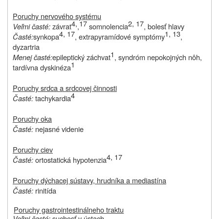
Poruchy nervového systému
4,
17
2, 17
Veľmi časté:
závrat
,
somnolencia
, bolesť hlavy
4, 17
1, 13
Časté:
synkopa
, extrapyramídové symptómy
,
dyzartria
1
Menej časté:
epileptický záchvat
, syndróm nepokojných nôh,
1
tardívna dyskinéza
Poruchy srdca a srdcovej činnosti
4
Časté:
tachykardia
Poruchy oka
Časté:
nejasné videnie
Poruchy ciev
4, 17
Časté:
ortostatická hypotenzia
Poruchy dýchacej sústavy, hrudníka a mediastína
Časté:
rinitída
Poruchy gastrointestinálneho traktu
Veľmi časté:
suchosť v ústach