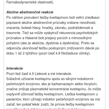
Farmakodynamické vlastnosti).
Akútne abstinenčné reakcie
Po náhlom prerušení liečby kvetiapínom boli veľmi zriedkavo
popísané akútne abstinenčné príznaky vrátane nevoľnosti,
vracania, bolesti hlavy, hnačky, závratu, podráždenosti a
insomnie. Tiež sa môže vyskytnúť rekurencia psychotických
príznakov a hlásené boli prejavy porúch s mimovoľnými
pohybmi (ako je akatízia, dystónia a dyskinéza). Preto sa
odporúča ukončovať liečbu postupným znižovaním dávok po
dobu 1 až 2 týždňov
(pozri časť 4.8 Nežiaduce účinky)
.
Interakcie
Pozri tiež časť 4.5 Liekové a iné interakcie.
Súbežné užívanie kvetiapínu spolu so silnými induktormi
pečeňových enzýmov, ako je karbamazepín alebo fenytoín,
značne znižuje plazmatické koncentrácie kvetiapínu, čo môže
ovplyvniť účinnosť liečby kvetiapínom. Liečba kvetiapínom u
pacientov, ktorí užívajú induktor pečeňových enzýmov sa má
začať, len pokiaľ lekár zváži, že prínos liečby kvetiapínom