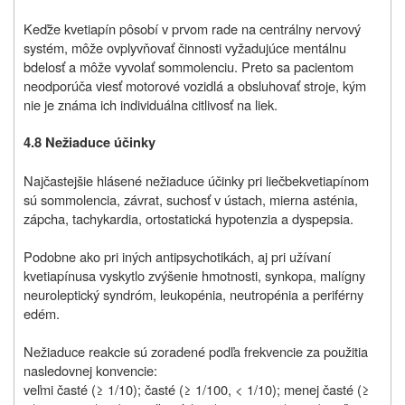
Keďže kvetiapín pôsobí
v prvom rade
na centrálny nervový
systém, môže ovplyvňovať činnosti vyžadujúce mentálnu
bdelosť a môže vyvolať sommolenciu. Preto sa pacientom
neodporúča viesť motorové vozidlá a obsluhovať stroje, kým
nie je známa ich individuálna citlivosť na liek.
4.8 Nežiaduce účinky
Najčastejšie hlásené nežiaduce účinky pri liečbe
kvetiapínom
sú sommolencia, závrat, suchosť v ústach, mierna asténia,
zápcha, tachykardia, ortostatická hypotenzia a dyspepsia.
Podobne ako pri iných antipsychotikách, aj pri užívaní
kvetiapínu
sa vyskytlo zvýšenie hmotnosti, synkopa, malígny
neuroleptický syndróm, leukopénia, neutropénia a periférny
edém.
Nežiaduce reakcie sú zoradené podľa frekvencie za použitia
nasledovnej konvencie:
veľmi časté
(≥ 1/10); časté (≥ 1/100, < 1/10); menej časté (≥