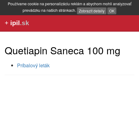
Používame cookie na personalizáciu reklám a abychom mohli analyzovať
prevádzku na našich stránkach.
Zobrazit detaily
OK
+
ipil
.sk
Quetiapin Saneca 100 mg
Príbalový leták