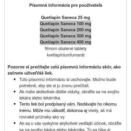
Písomná informácia pre používateľa
Quetiapin Saneca 25 mg
Quetiapin Saneca 100 mg
Quetiapin Saneca 200 mg
Quetiapin Saneca 300 mg
Quetiapin Saneca 400 mg
filmom obalené tablety
kvetiapíniumfumarát
Pozorne si prečítajte celú písomnú informáciu skôr, ako
začnete užívať
Váš liek.
Túto písomnú informáciu si uschovajte. Možno bude
potrebné, aby ste si ju znovu prečítali.
Ak máte akékoľvek ďalšie otázky, obráťte sa na svojho
lekára alebo lekárnika.
Tento liek bol predpísaný vám. Nedávajte ho nikomu
inému. Môže mu uškodiť, dokonca aj
vtedy, ak má
rovnaké príznaky ako vy.
Ak sa u vás vyskytne akýkoľvek vedľajší účinok, obráťte
sa na svojho lekára alebo lekárnika. To sa týka aj