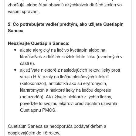
zhoršujú, alebo či sa obávajú akýchkoľvek ďalších zmien vo
vašom správaní.
2. Čo potrebujete vedieť predtým, ako užijete Quetiapin
Saneca
Neužívajte Quetiapin Saneca:
ak ste alergický na liečivo kvetiapín alebo na
ktorúkoľvek z ďalších zložiek tohto lieku (uvedených v
časti 6).
ak užívate niektoré z nasledujúcich liekov: lieky proti
vírusu HIV, azoly na liečbu plesňových infekcií
(ketokonazol), antibiotiká ako sú erytromycín,
klaritromycín a niektoré lieky na liečbu depresie
(nefazodón). Ak užívate niektoré z týchto liekov,
povedzte to svojmu lekárovi pred začatím užívania
Quetiapinu PMCS.
Quetiapin Saneca sa neodporúča podávať deťom a
dospievajúcim do 18 rokov.