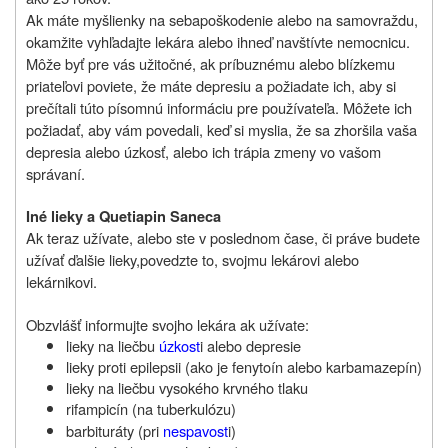
Ak máte myšlienky
na sebapoškodenie alebo na samovraždu,
okamžite vyhľadajte lekára alebo ihneď navštívte nemocnicu.
Môže byť pre vás užitočné, ak príbuznému alebo blízkemu
priateľovi poviete, že máte depresiu a požiadate ich, aby si
prečítali túto písomnú informáciu pre používateľa. Môžete ich
požiadať, aby vám povedali, keď si myslia, že sa zhoršila vaša
depresia alebo úzkosť, alebo ich trápia zmeny vo vašom
správaní.
Iné lieky a Quetiapin Saneca
Ak teraz užívate, alebo ste v poslednom čase, či práve budete
užívať ďalšie lieky,povedzte to, svojmu lekárovi alebo
lekárnikovi.
Obzvlášť informujte svojho lekára ak užívate:
lieky na liečbu
úzkost
i alebo depresie
lieky proti epilepsii (ako je fenytoín alebo karbamazepín)
lieky na liečbu vysokého krvného tlaku
rifampicín (na tuberkulózu)
barbituráty (pri
nespavost
i)