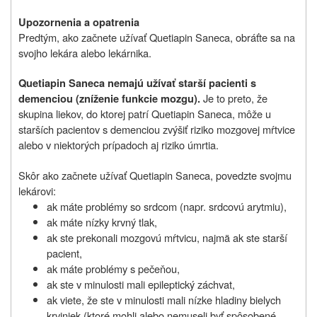
Upozornenia a opatrenia
Predtým, ako začnete užívať Quetiapin Saneca, obráťte sa na
svojho lekára alebo lekárnika.
Quetiapin Saneca nemajú užívať starší pacienti s
Je
to preto, že
demenciou (zníženie funkcie mozgu).
skupina liekov, do ktorej patrí Quetiapin Saneca, môže u
starších pacientov s demenciou zvýšiť riziko mozgovej mŕtvice
alebo v niektorých prípadoch aj riziko úmrtia.
Skôr ako začnete užívať Quetiapin Saneca, povedzte svojmu
lekárovi:
ak máte problémy so srdcom (napr. srdcovú arytmiu),
ak máte nízky krvný tlak,
ak ste prekonali mozgovú mŕtvicu, najmä ak ste starší
pacient,
ak máte problémy s pečeňou,
ak ste v minulosti mali epileptický záchvat,
ak viete, že ste v minulosti mali nízke hladiny bielych
krviniek (ktoré mohli alebo nemuseli byť spôsobené