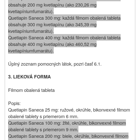
obsahuje 200 mg kvetiapínu (ako 230,26 mg
kvetiapíniumfumarátu).
Quetiapin Saneca 300 mg: každá filmom obalená tableta
obsahuje 300 mg kvetiapínu (ako 345,39 mg
kvetiapíniumfumarátu).
Quetiapin Saneca 400 mg: každá filmom obalená tableta
obsahuje 400 mg kvetiapínu (ako 460,52 mg
kvetiapíniumfumarátu).
Úplný zoznam pomocných látok, pozri časť 6.1.
3. LIEKOVÁ FORMA
Filmom obalená tableta
Popis:
Quetiapin Saneca 25 mg: ružové, okrúhle, bikonvexné filmom
obalené tablety s priemerom 6 mm.
Quetiapin Saneca 100 mg: žlté, okrúhle, bikonvexné filmom
obalené tablety s priemerom 9 mm.
Quetiapin Saneca 200 mg: biele, okrúhle, bikonvexné filmom