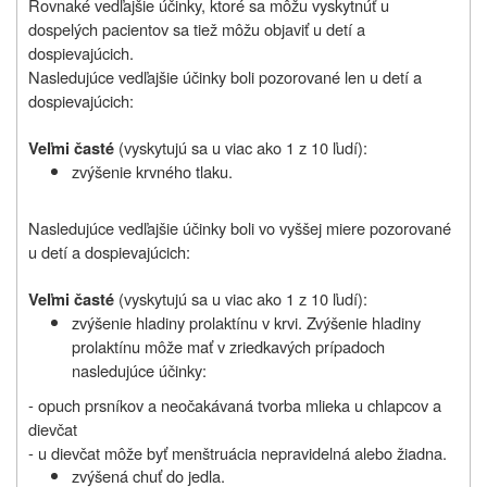
Rovnaké vedľajšie účinky, ktoré sa môžu vyskytnúť u
dospelých pacientov sa tiež môžu objaviť u detí a
dospievajúcich.
Nasledujúce vedľajšie účinky boli pozorované len u detí a
dospievajúcich:
(vyskytujú sa u viac ako 1 z 10 ľudí):
Veľmi časté
zvýšenie krvného tlaku.
Nasledujúce vedľajšie účinky boli vo vyššej miere pozorované
u detí a dospievajúcich:
(vyskytujú sa u viac ako 1 z 10 ľudí):
Veľmi časté
zvýšenie hladiny prolaktínu v krvi. Zvýšenie hladiny
prolaktínu môže mať v zriedkavých prípadoch
nasledujúce účinky:
-
opuch prsníkov a neočakávaná tvorba mlieka u chlapcov a
dievčat
- u dievčat môže byť menštruácia nepravidelná alebo žiadna.
zvýšená chuť do jedla.