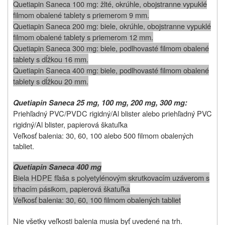
Quetiapin Saneca 100 mg: žlté, okrúhle, obojstranne vypuklé
filmom obalené tablety s priemerom 9 mm.
Quetiapin Saneca 200 mg: biele, okrúhle, obojstranne vypuklé
filmom obalené tablety s priemerom 12 mm.
Quetiapin Saneca 300 mg: biele, podlhovasté filmom obalené
tablety s dĺžkou 16 mm.
Quetiapin Saneca 400 mg: biele, podlhovasté filmom obalené
tablety s dĺžkou 20 mm.
Quetiapin Saneca 25 mg, 100 mg, 200 mg, 300 mg:
Priehľadný PVC/PVDC rigidný/Al blister alebo priehľadný PVC
rigidný/Al blister, papierová škatuľka
Veľkosť balenia: 30, 60, 100 alebo 500 filmom obalených
tabliet.
Quetiapin Saneca 400 mg
Biela HDPE fľaša s polyetylénovým skrutkovacím uzáverom s
trhacím pásikom, papierová škatuľka
Veľkosť balenia: 30, 60, 100 filmom obalených tabliet
Nie všetky veľkosti balenia musia byť uvedené na trh.