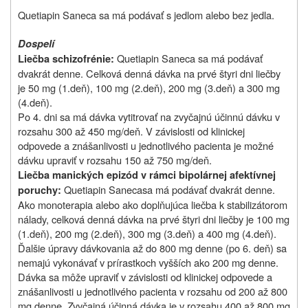
Quetiapin Saneca sa má podávať s jedlom alebo bez jedla.
Dospelí
Quetiapin Saneca sa má podávať
Liečba schizofrénie:
dvakrát denne.
Celková denná dávka na prvé štyri dni liečby
je 50 mg (1.deň), 100 mg (2.deň), 200 mg (3.deň) a 300 mg
(4.deň).
Po 4. dni sa má dávka vytitrovať na zvyčajnú účinnú dávku v
rozsahu 300 až 450 mg/deň. V závislosti od klinickej
odpovede a znášanlivosti u jednotlivého pacienta je možné
dávku upraviť v rozsahu 150 až 750 mg/deň.
Liečba manických epizód v rámci bipolárnej afektívnej
Quetiapin
Saneca
sa má podávať dvakrát denne.
poruchy:
Ako monoterapia alebo ako doplňujúca liečba k stabilizátorom
nálady, celková denná dávka na prvé štyri dni liečby je 100 mg
(1.deň), 200 mg (2.deň), 300 mg (3.deň) a 400 mg (4.deň).
Ďalšie úpravy dávkovania až do 800 mg denne (po 6. deň) sa
nemajú vykonávať v prírastkoch vyšších ako 200 mg denne.
Dávka sa môže upraviť v závislosti od klinickej odpovede a
znášanlivosti u jednotlivého pacienta v rozsahu od 200 až 800
mg denne. Zvyčajná účinná dávka je v rozsahu 400 až 800 mg