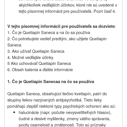
akýchkoľvek vedľajších účinkov, ktoré nie sú uvedené v
tejto písomnej informácii pre používateľa. Pozri časť 4.
:
V tejto písomnej informácii pre používateľa sa dozviete
1. Čo je Quetiapin Saneca a na čo sa používa
2. Čo potrebujete vedieť predtým, ako užijete Quetiapin
Saneca
3. Ako užívať Quetiapin Saneca
4. Možné vedľajšie účinky
5 Ako uchovávať Quetiapin Saneca
6. Obsah balenia a ďalšie informácie
1. Čo je Quetiapin Saneca
a na čo sa používa
Quetiapin Saneca, obsahujúci liečivo kvetiapín,
patrí do
skupiny liekov nazývaných antipsychotiká. Tieto lieky
pomáhajú zlepšiť niektoré typy psychických ochorení ako sú:
halucinácie (napr. počutie nevysvetliteľných hlasov),
čudné a desivé myšlienky, zmeny vášho správania,
pocity osamelosti a zmätenosti. Toto sú príznaky