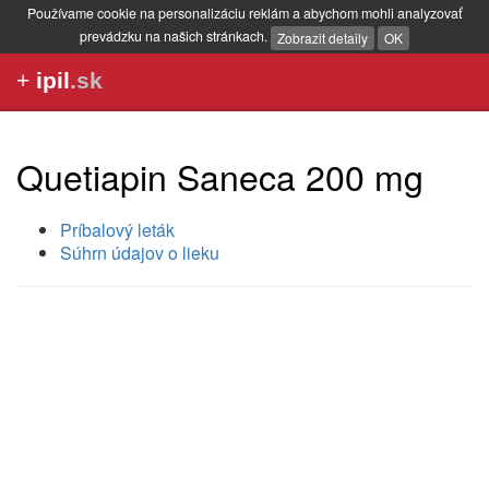
Používame cookie na personalizáciu reklám a abychom mohli analyzovať
prevádzku na našich stránkach.
Zobrazit detaily
OK
+
ipil
.sk
Quetiapin Saneca 200 mg
Príbalový leták
Súhrn údajov o lieku