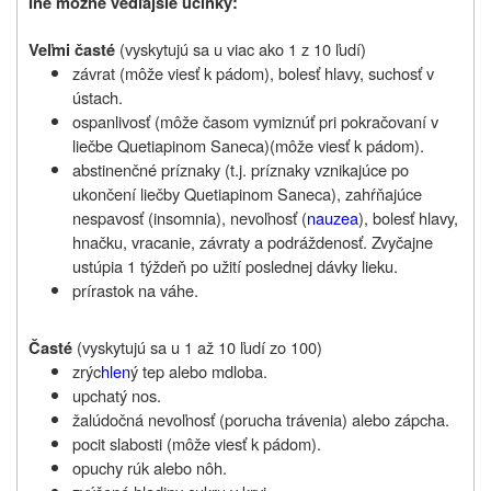
Iné možné vedľajšie účinky:
(vyskytujú sa u viac ako 1 z 10 ľudí)
Veľmi časté
závrat (môže viesť k pádom), bolesť hlavy, suchosť v
ústach.
ospanlivosť (môže časom vymiznúť pri pokračovaní v
liečbe Quetiapinom Saneca)(môže viesť k pádom).
abstinenčné príznaky (t.j. príznaky vznikajúce po
ukončení liečby Quetiapinom Saneca), zahŕňajúce
nespavosť (insomnia), nevoľnosť (
nauzea
), bolesť hlavy,
hnačku, vracanie, závraty a podráždenosť. Zvyčajne
ustúpia 1 týždeň po užití poslednej dávky lieku.
prírastok na váhe.
(vyskytujú sa u 1 až 10 ľudí zo 100)
Časté
zrýc
hlen
ý tep alebo mdloba.
upchatý nos.
žalúdočná nevoľnosť (porucha trávenia) alebo zápcha.
pocit slabosti (môže viesť k pádom).
opuchy rúk alebo nôh.