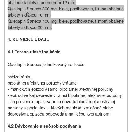
obalené tablety s priemerom 12 mm.
Quetiapin Saneca 300 mg: biele, podlhovasté, filmom obalené
tablety s dĺžkou 16 mm
Quetiapin Saneca 400 mg: biele, podlhovasté, filmom obalené
tablety s dĺžkou 20 mm.
4. KLINICKÉ ÚDAJE
4.1 Terapeutické indikácie
Quetiapin Saneca je indikovaný na liečbu:
schizofrénie.
bipolárnej afektívnej poruchy vrátane:
- manických epizód v rámci bipolárnej afektívnej poruchy
- epizód veľkej depresie v rámci bipolárnej afektívnej poruchy
- na prevenciu opakovaného návratu bipolárnej afektívnej
poruchy u pacientov, u ktorých manická, zmiešaná alebo
depresívna epizóda odpovedala na liečbu kvetiapínom.
4.2 Dávkovanie a spôsob podávania