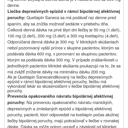
denne.
Liečba depresívnych epizód v rámci bipolárnej afektívnej
Quetiapin Saneca sa má podávať raz denne pred
poruchy:
spaním, aby sa znížila možnosť sedácie v priebehu dňa.
Celková denná dávka na prvé štyri dni liečby je 50 mg (1.deň),
100 mg (2.deň), 200 mg (3.deň) a 300 mg kvetiapínu (4.deň).
Odporúčaná denná dávka je 300 mg. V klinických skúšaniach
nebol pozorovaný vyšší prínos v skupine pacientov, ktorým sa
podávala dávka 600 mg, v porovnaní so skupinou pacientov,
ktorým sa podávala dávka 300 mg. V prípade znášanlivosti u
jednotlivých pacientov klinické skúšania poukazujú na to, že sa
má zvážiť zníženie dávky na minimálnu dávku 200 mg.
Ak je Quetiapin
Saneca
indikovaný na liečbu depresívnych
epizód v rámci bipolárnej afektívnej poruchy, liečbu má
vykonávať lekár
so skúsenosťami v liečbe bipolárnej afektívnej
poruchy.
Prevencia opakovaného návratu bipolárnej afektívnej
Na prevenciu opakovaného návratu manických,
poruchy:
depresívnych a zmiešaných epizód u bipolárnej afektívnej
poruchy, pacienti, ktorí odpovedali na kvetiapín počas akútnej
liečby bipolárnej poruchy, majú pokračovať v liečbe v rovnakej
dávke. Dávka sa môže potom upraviť v závislosti od klinickej