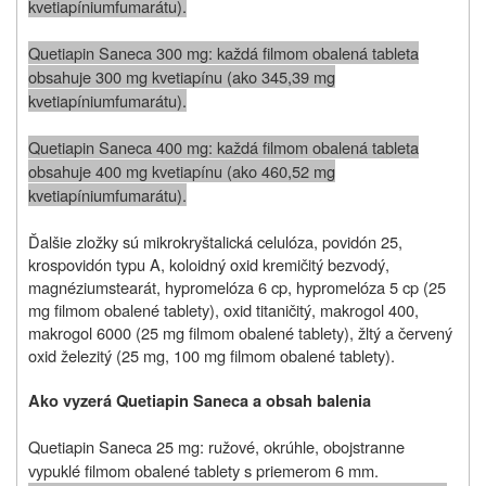
kvetiapíniumfumarátu).
Quetiapin Saneca 300 mg: každá filmom obalená tableta
obsahuje 300 mg kvetiapínu (ako 345,39 mg
kvetiapíniumfumarátu).
Quetiapin Saneca 400 mg: každá filmom obalená tableta
obsahuje 400 mg kvetiapínu (ako 460,52 mg
kvetiapíniumfumarátu).
Ďalšie zložky sú mikrokryštalická celulóza, povidón 25,
krospovidón typu A, koloidný oxid kremičitý bezvodý,
magnéziumstearát, hypromelóza 6 cp, hypromelóza 5 cp (25
mg filmom obalené tablety), oxid titaničitý, makrogol 400,
makrogol 6000 (25 mg filmom obalené tablety), žltý a červený
oxid železitý (25 mg, 100 mg filmom obalené tablety).
Ako vyzerá Quetiapin Saneca a obsah balenia
Quetiapin Saneca 25 mg: ružové, okrúhle, obojstranne
vypuklé filmom obalené tablety s priemerom 6 mm.