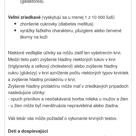
(galaktorea).
(vyskytujú sa u menej 1 z 10 000 ľudí)
Veľmi zriedkavé
zhoršenie cukrovky (diabetes mellitus)
vyrážky ťažkého charakteru, pľuzgiere alebo červené
škvrny na koži
Niektoré vedľajšie účinky sa môžu zistiť len vyšetrením krvi.
Medzi tieto patrí zvýšenie hladiny niektorých tukov v krvi
(triglyceridy a celkový cholesterol) alebo zvýšenie hladiny
cukru (glukózy) v krvi a
zníženie počtu niektorých typov krviniek
a zvýšenie hladiny prolaktínu v krvi.
Zvýšenie hladiny prolaktínu môže mať v zriedkavých prípadoch
nasledujúce účinky:
-
opuch prsníkov a neočakávaná tvorba mlieka u mužov a žien
- u žien môže byť menštruácia nepravidelná alebo žiadna.
Váš lekár vás môže požiadať o vykonanie krvných testov.
Deti a dospievajúci