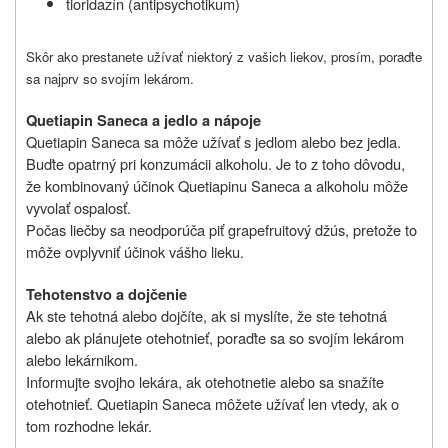
tioridazín (antipsychotikum)
Skôr ako prestanete užívať niektorý z vašich liekov, prosím, poraďte
sa najprv so svojím lekárom.
Quetiapin Saneca a jedlo a nápoje
Quetiapin Saneca sa môže užívať s jedlom alebo bez jedla.
Buďte opatrný pri konzumácii alkoholu. Je to z toho dôvodu,
že kombinovaný účinok Quetiapinu Saneca a alkoholu môže
vyvolať ospalosť.
Počas liečby sa neodporúča piť grapefruitový džús, pretože to
môže ovplyvniť účinok vášho lieku.
Tehotenstvo a dojčenie
Ak ste tehotná alebo dojčíte, ak si myslíte, že ste tehotná
alebo ak plánujete otehotnieť, poraďte sa so svojím lekárom
alebo lekárnikom.
Informujte svojho lekára, ak otehotnetie alebo sa snažíte
otehotnieť. Quetiapin Saneca môžete užívať len vtedy, ak o
tom rozhodne lekár.