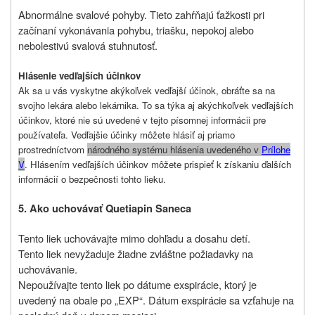
Abnormálne svalové pohyby. Tieto zahŕňajú ťažkosti pri
začínaní vykonávania pohybu, triašku, nepokoj alebo
nebolestivú svalová stuhnutosť.
Hlásenie vedľajších účinkov
Ak sa u vás vyskytne akýkoľvek vedľajší účinok, obráťte sa na
svojho lekára alebo lekárnika.
To sa týka aj akýchkoľvek vedľajších
účinkov, ktoré nie sú uvedené v tejto písomnej informácii pre
používateľa.
Vedľajšie účinky môžete hlásiť aj priamo
prostredníctvom
národného systému hlásenia uvedeného v
P
rílohe
V
.
Hlásením vedľajších účinkov môžete prispieť k získaniu ďalších
informácií o bezpečnosti tohto lieku.
5. Ako uchovávať Quetiapin Saneca
Tento liek uchovávajte mimo dohľadu a dosahu detí.
Tento liek nevyžaduje žiadne zvláštne požiadavky na
uchovávanie.
Nepoužívajte tento liek po dátume exspirácie, ktorý je
uvedený na obale po „EXP“. Dátum exspirácie sa vzťahuje na