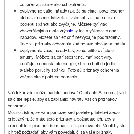
ochorenia známe ako schizofrénia.
ovplyvnenie vašej nálady tak, že sa cítite „povznesene“
alebo vzrušene. Môžete si
všimnúť, že máte nižšiu
potrebu spánku ako zvyčajne. Môžete byť viac
zhovorčivejší a máte zrýc
hlen
ý tok myšlienok alebo
nápadov. Môžete sa tiež cítiť nezvyčajne podráždený.
Toto sú príznaky ochorenia známe ako bipolárna mánia.
ovplyvnenie vašej nálady tak, že sa cítite byť stále
smutný. Môžete sa cítiť stiesnene, mať pocit viny,
pociťujete nedostatok energie, stratu chuti do jedla
a/alebo poruchy spánku. Toto sú príznaky ochorenia
známe ako bipolárna depresia.
Váš lekár vám môže naďalej podávať Quetiapin Saneca aj keď
sa cítite lepšie, aby sa zabránilo návratu vašich príznakov
ochorenia.
Možno zistíte, že vám pomôže, keď poviete priateľovi alebo
príbuzným, že máte tieto príznaky a požiadate ich, aby si
prečítali túto písomnú informáciu pre používateľa. Mohli by ste
ich tiež požiadať, aby vám povedali, či sa vaše príznaky