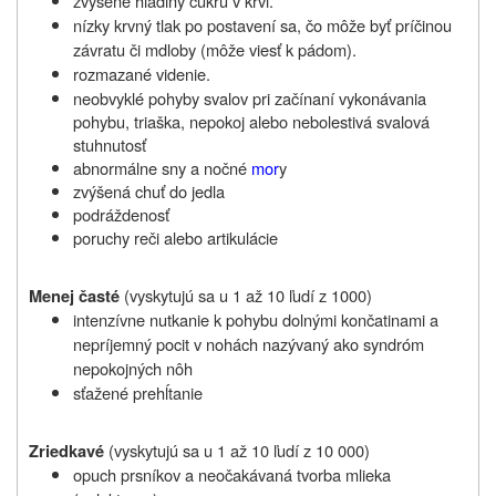
zvýšené hladiny cukru v krvi.
nízky krvný tlak po postavení sa, čo môže byť príčinou
závratu či mdloby (môže viesť k pádom).
rozmazané videnie.
neobvyklé pohyby svalov pri začínaní vykonávania
pohybu, triaška, nepokoj alebo nebolestivá svalová
stuhnutosť
abnormálne sny a nočné
mor
y
zvýšená chuť do jedla
podráždenosť
poruchy reči alebo artikulácie
(vyskytujú sa u 1 až 10 ľudí z 1000)
Menej časté
intenzívne nutkanie k pohybu dolnými končatinami a
nepríjemný pocit v nohách nazývaný ako syndróm
nepokojných nôh
sťažené prehĺtanie
(vyskytujú sa u 1 až 10 ľudí z 10 000)
Zriedkavé
opuch prsníkov a neočakávaná tvorba mlieka