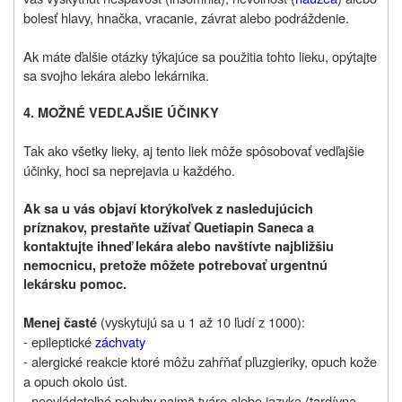
bolesť hlavy, hnačka, vracanie, závrat alebo podráždenie.
Ak máte ďalšie otázky týkajúce sa použitia tohto lieku, opýtajte
sa svojho lekára alebo lekárnika.
4. MOŽNÉ VEDĽAJŠIE ÚČINKY
Tak ako všetky lieky, aj tento liek môže spôsobovať vedľajšie
účinky, hoci sa neprejavia u každého.
Ak sa u vás objaví ktorýkoľvek z nasledujúcich
príznakov, prestaňte užívať Quetiapin Saneca a
kontaktujte ihneď lekára alebo navštívte najbližšiu
nemocnicu, pretože môžete potrebovať urgentnú
lekársku pomoc.
(vyskytujú sa u 1 až 10 ľudí z 1000):
Menej časté
- epileptické
záchvaty
- alergické reakcie
ktoré môžu zahŕňať pľuzgieriky, opuch kože
a opuch okolo úst.
- neovládateľné pohyby najmä tváre alebo jazyka (tardívna