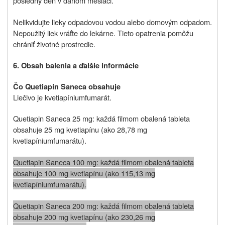
posledný deň v danom mesiaci.
Nelikvidujte lieky odpadovou vodou alebo domovým odpadom.
Nepoužitý liek vráťte do lekárne. Tieto opatrenia pomôžu
chrániť životné prostredie.
6. Obsah balenia a ďalšie informácie
Čo Quetiapin Saneca obsahuje
Liečivo je kvetiapíniumfumarát.
Quetiapin Saneca 25 mg: každá filmom obalená tableta
obsahuje 25 mg kvetiapínu (ako 28,78 mg
kvetiapíniumfumarátu).
Quetiapin Saneca 100 mg: každá filmom obalená tableta
obsahuje 100 mg kvetiapínu (ako 115,13 mg
kvetiapíniumfumarátu).
Quetiapin Saneca 200 mg: každá filmom obalená tableta
obsahuje 200 mg kvetiapínu (ako 230,26 mg