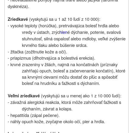
dyskinéza).
(vyskytujú sa u 1 až 10 ľudí z 10 000):
Zriedkavé
- vysoké teploty (horúčka),
pretrvávajúca bolesť hrdla alebo
vredy v ústach, zrýc
hlen
é dýchanie, potenie, svalová
stuhnutosť, silná ospalosť alebo mdloby, veľké zvýšenie
krvného tlaku alebo búšenie srdca.
- žltačka (zožltnutie kože a očí).
- priapizmus (dlhotrvajúca a bolestivá erekcia).
- krvné zrazeniny v žilách, najmä na končatinách (príznaky
zahŕňajú opuch, bolesť a začervenanie končatín), ktoré
sa krvnými cievami môžu dostať do pľúc a spôsobiť
bolesť na hrudníku a ťažkosti s dýchaním.
(vyskytujú sa u menej ako 1 z 10 000 ľudí):
Veľmi zriedkavé
- závažná alergická reakcia, ktorá
môže zahrňovať ťažkosti s
dýchaním, závrat a kolaps.
- hepatitída (zápal pečene).
- náhly opuch kože, zvyčajne okolo očí, pier a hrdla.