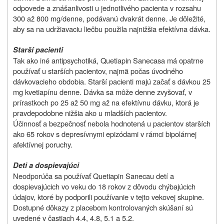
odpovede a znášanlivosti u jednotlivého pacienta v rozsahu
300 až 800 mg/denne, podávanú dvakrát denne. Je dôležité,
aby sa na udržiavaciu liečbu použila najnižšia efektívna dávka.
Starší pacienti
Tak ako iné antipsychotiká, Quetiapin Sanecasa má opatrne
používať u starších pacientov, najmä počas úvodného
dávkovacieho obdobia. Starší pacienti majú začať s dávkou 25
mg kvetiapínu denne. Dávka sa môže denne zvyšovať, v
prírastkoch po 25 až 50 mg až na efektívnu dávku, ktorá je
pravdepodobne nižšia ako u mladších pacientov.
Účinnosť a bezpečnosť nebola hodnotená u pacientov starších
ako 65 rokov s depresívnymi epizódami v rámci bipolárnej
afektívnej poruchy.
Deti a dospievajúci
Neodporúča sa používať Quetiapin Sanecau detí a
dospievajúcich vo veku do 18 rokov z dôvodu chýbajúcich
údajov, ktoré by podporili používanie v tejto vekovej skupine.
Dostupné dôkazy z placebom kontrolovaných skúšaní sú
uvedené v častiach 4.4, 4.8, 5.1 a 5.2.