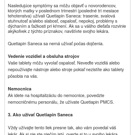
Nasledujúce symptómy sa môžu objaviť u novorodencov,
ktorých matky v poslednom trimestri (posledné tri mesiace
tehotenstva) užívali Quetiapin Saneca: trasenie, svalová
stuhnutosť a/alebo slabosť, ospalosť, nepokoj, problémy s
dýchaním a ťažkosti pri kŕmení. Ak sa u vášho dieťaťa rozvinie
akýkoľvek z týchto príznakov, navštívte svojho lekára.
Quetiapin Saneca sa nemá užívať počas dojčenia.
Vedenie vozidiel a obsluha strojov
Vaše tablety môžu vyvolať ospalosť. Neveďte vozidlá alebo
nepoužívajte nástroje alebo stroje pokiaľ nezistíte ako tablety
pôsobia na vás.
Nemocnica
Ak idete na hospitalizáciu do nemocnice, povedzte
nemocničnému personálu, že užívate Quetiapin PMCS.
3. Ako užívať Quetiapin Saneca
Vždy užívajte tento liek presne tak, ako vám povedal váš
lekár. Ak si nie ste niečím istý, overte si to u svojho lekára