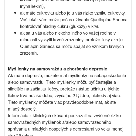
inými liekmi),
ak máte cukrovku alebo je u vás riziko vzniku cukrovky.
Váš lekár vám môže počas užívania Quetiapinu Saneca
kontrolovať hladiny cukru (glukózy) v krvi.
ak sa u vás alebo niekoho iného vo vašej rodine v
minulosti vyskytli krvné zrazeniny, pretože lieky ako je
Quetiapin Saneca sa môžu spájať so vznikom krvných
zrazenín.
Myšlienky na samovraždu a zhoršenie depresie
Ak máte depresiu, môžete mať myšlienky
na sebapoškodenie
alebo samovraždu. Tieto myšlienky môžu byť častejšie a
silnejšie na začiatku liečby, pretože nástup účinku u týchto
liekov trvá nejakú dobu, zvyčajne 2 týždne, niekedy aj viac.
Tieto myšlienky môžete viac pravdepodobne mať, ak ste
mladý dospelý.
Informácie z klinických skúšaní poukázali na zvýšené riziko
samovražedných myšlienok a/alebo samovražedného
správania u mladých dospelých s depresiami vo veku menej
ako 25 rokov.