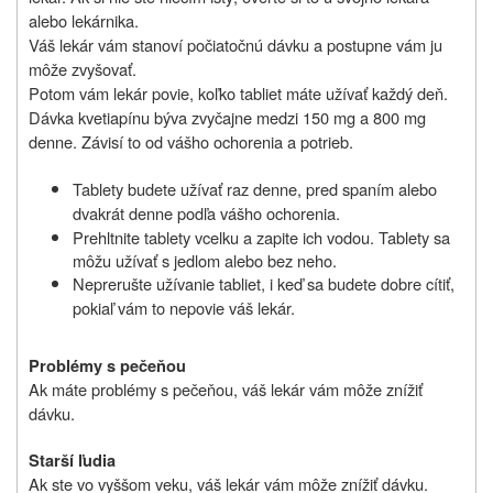
alebo lekárnika.
Váš lekár vám stanoví počiatočnú dávku a postupne vám ju
môže zvyšovať.
Potom vám lekár povie, koľko tabliet máte užívať každý deň.
Dávka kvetiapínu býva zvyčajne medzi 150 mg a 800 mg
denne. Závisí to od vášho ochorenia a potrieb.
Tablety budete užívať raz denne, pred spaním alebo
dvakrát denne podľa vášho ochorenia.
Prehltnite tablety vcelku a zapite ich vodou. Tablety sa
môžu užívať s jedlom alebo bez neho.
Neprerušte užívanie tabliet, i keď sa budete dobre cítiť,
pokiaľ vám to nepovie váš lekár.
Problémy s pečeňou
Ak máte problémy s pečeňou, váš lekár vám môže znížiť
dávku.
Starší ľudia
Ak ste vo vyššom veku, váš lekár vám môže znížiť dávku.