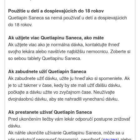
Použitie u detí a dospievajúcich do 18 rokov
Quetiapin Saneca sa nemá používať u detí a dospievajúcich
do 18 rokov.
Ak užijete viac Quetiapinu Saneca, ako máte
Ak užijete viac ako je normálna dávka, kontaktujte ihneď
svojho lekára alebo navštívte najbližšiu nemocnicu. Zoberte si
so sebou tablety Quetiapinu Saneca.
Ak zabudnete užiť Quetiapin Saneca
Ak zabudnete užiť dávku, užite ju hneď ako si spomeniete. Ak
je to už takmer v čase, kedy by ste mali užiť ďalšiu dávku,
počkajte a dávku užite vo zvyčajnom čase.
Neužívajte
dvojnásobnú dávku
, aby ste nahradili vynechanú dávku.
Ak prestanete užívať Quetiapin Saneca
Pred ukončením liečby vám lekár odporučí postupne znižovať
dávku.
Ak náhle ukončíte užívanie Quetiapinu Saneca, môže sa u
vás vyskytnúť nespavosť (insomnia), nevoľnosť (
nauzea
) alebo