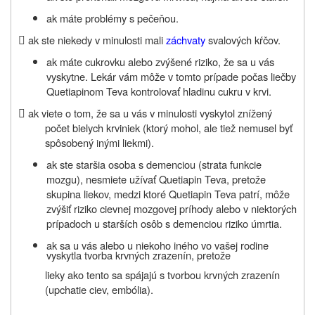
ak máte problémy s pečeňou.

ak ste niekedy v minulosti mali
záchvaty
svalových kŕčov.
ak máte cukrovku alebo zvýšené riziko, že sa u vás
vyskytne. Lekár vám môže v tomto prípade počas liečby
Quetiapinom Teva kontrolovať hladinu cukru v krvi.

ak viete o tom, že sa u vás v minulosti vyskytol znížený
počet bielych krviniek (ktorý mohol, ale tiež nemusel byť
spôsobený inými liekmi).
ak ste staršia osoba s demenciou (strata funkcie
mozgu), nesmiete užívať Quetiapin Teva, pretože
skupina liekov, medzi ktoré Quetiapin Teva patrí, môže
zvýšiť riziko cievnej mozgovej príhody alebo v niektorých
prípadoch u starších osôb s demenciou riziko úmrtia.
ak sa u vás alebo u niekoho iného vo vašej rodine
vyskytla tvorba krvných zrazenín, pretože
lieky ako tento sa spájajú s tvorbou krvných zrazenín
(upchatie ciev, embólia).