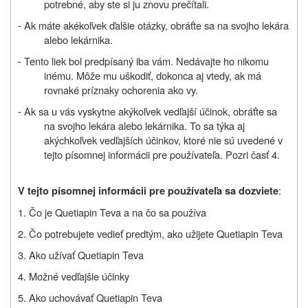
potrebné, aby ste si ju znovu prečítali.
- Ak máte akékoľvek ďalšie otázky, obráťte sa na svojho lekára
alebo lekárnika.
- Tento liek bol predpísaný iba vám. Nedávajte ho nikomu
inému. Môže mu uškodiť, dokonca aj vtedy, ak má
rovnaké príznaky ochorenia ako vy.
- Ak sa u vás vyskytne akýkoľvek vedľajší účinok, obráťte sa
na svojho lekára alebo lekárnika. To sa týka aj
akýchkoľvek vedľajších účinkov, ktoré nie sú uvedené v
tejto písomnej informácii pre používateľa. Pozri časť 4.
:
V tejto písomnej informácii pre používateľa sa dozviete
1. Čo je Quetiapin Teva a na čo sa používa
2. Čo potrebujete vedieť predtým, ako užijete Quetiapin Teva
3. Ako užívať Quetiapin Teva
4. Možné vedľajšie účinky
5. Ako uchovávať Quetiapin Teva