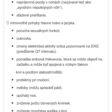
nepríjemné pocity v nohách (nazývané tiež ako
„syndróm nepokojných nôh“).
sťažené prehĺtanie.

mimovoľné pohyby hlavne tváre a jazyka.
porucha sexuálnych funkcií.
cukrovka.
zmeny elektrickej aktivity srdca pozorované na EKG
(predĺženie QT intervalu).
pomalšia srdcová frekvencia, ktorá sa môže objaviť na
začiatku a môže byť spojená s nízkym tlakom
krvi a pocitom slabosti/mdlôb.
problémy pri močení.
mdloby (môžu spôsobiť pád).
upchatý nos.
zníženie počtu červených krviniek.
zníženie množstva sodíka v krvi.