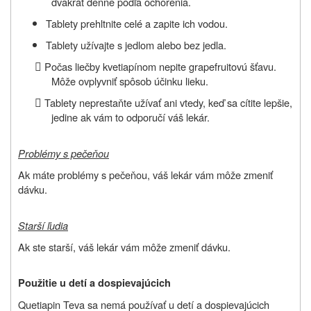
dvakrát denne podľa ochorenia.
Tablety prehltnite celé a zapite ich vodou.
Tablety užívajte s jedlom alebo bez jedla.

Počas liečby kvetiapínom nepite grapefruitovú šťavu.
Môže ovplyvniť spôsob účinku lieku.

Tablety neprestaňte užívať ani vtedy, keď sa cítite lepšie,
jedine ak vám to odporučí váš lekár.
Problémy s pečeňou
Ak máte problémy s pečeňou, váš lekár vám môže zmeniť
dávku.
Starší ľudia
Ak ste starší, váš lekár vám môže zmeniť dávku.
Použitie u detí a dospievajúcich
Quetiapin Teva sa nemá používať u detí a dospievajúcich