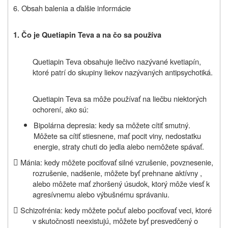
6. Obsah balenia a ďalšie informácie
1.
Čo je Quetiapin Teva a na čo sa používa
Quetiapin Teva obsahuje liečivo nazývané kvetiapín,
ktoré patrí do skupiny liekov nazývaných antipsychotiká.
Quetiapin Teva sa môže používať na liečbu niektorých
ochorení, ako sú:
Bipolárna depresia:
kedy sa môžete cítiť smutný
.
Môžete sa cítiť stiesnene, mať pocit viny, nedostatku
energie, straty chuti do jedla alebo nemôžete spávať.

Mánia: kedy môžete pociťovať silné vzrušenie, povznesenie,
rozrušenie, nadšenie, môžete byť prehnane aktívny ,
alebo môžete mať zhoršený úsudok, ktorý môže viesť k
agresívnemu alebo výbušnému správaniu.

Schizofrénia: kedy môžete počuť alebo pociťovať veci, ktoré
v skutočnosti neexistujú, môžete byť presvedčený o