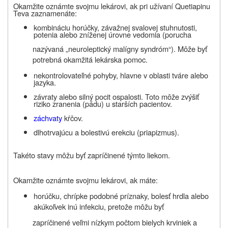
Okamžite oznámte svojmu lekárovi, ak pri užívaní Quetiapinu
Teva zaznamenáte:
kombináciu horúčky, závažnej svalovej stuhnutosti,
potenia alebo zníženej úrovne vedomia (porucha
nazývaná „neuroleptický malígny syndróm“). Môže byť
potrebná okamžitá lekárska pomoc.
nekontrolovateľné pohyby, hlavne v oblasti tváre alebo
jazyka.
závraty alebo silný pocit ospalosti. Toto môže zvýšiť
riziko zranenia (pádu) u starších pacientov.
záchvaty
kŕčov.
dlhotrvajúcu a bolestivú erekciu (priapizmus).
Takéto stavy môžu byť zapríčinené týmto liekom.
Okamžite oznámte svojmu lekárovi, ak máte:
horúčku, chrípke podobné príznaky, bolesť hrdla alebo
akúkoľvek inú infekciu, pretože môžu byť
zapríčinené veľmi nízkym počtom bielych krviniek a