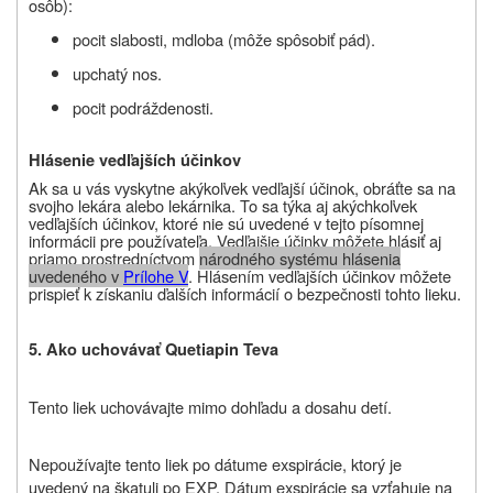
osôb):
pocit slabosti, mdloba (môže spôsobiť pád).
upchatý nos.
pocit podráždenosti.
Hlásenie vedľajších účinkov
Ak sa u vás vyskytne akýkoľvek vedľajší účinok, obráťte sa na
svojho lekára alebo lekárnika. To sa týka aj akýchkoľvek
vedľajších účinkov, ktoré nie sú uvedené v tejto písomnej
informácii pre používateľa. Vedľajšie účinky môžete hlásiť aj
priamo prostredníctvom
národného systému hlásenia
uvedeného v
Prílohe V
. Hlásením vedľajších účinkov môžete
prispieť k získaniu ďalších informácií o bezpečnosti tohto lieku.
5. Ako uchovávať Quetia
pin Teva
Tento liek uchovávajte mimo dohľadu a dosahu detí.
Nepoužívajte tento liek po dátume exspirácie, ktorý je
uvedený na škatuli po EXP. Dátum exspirácie sa vzťahuje na