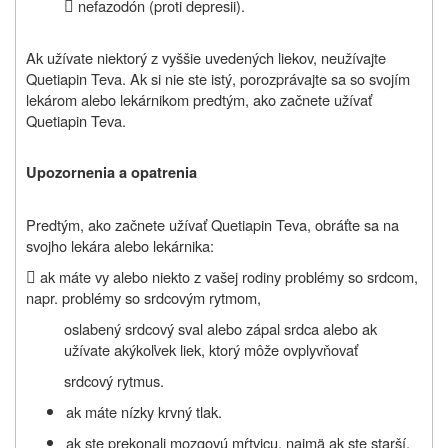

nefazodón (proti depresii).
Ak užívate niektorý z vyššie uvedených liekov, neužívajte
Quetiapin Teva. Ak si nie ste istý, porozprávajte sa so svojím
lekárom alebo lekárnikom predtým, ako začnete užívať
Quetiapin Teva.
Upozornenia a opatrenia
Predtým, ako začnete užívať Quetiapin Teva, obráťte sa na
svojho lekára alebo lekárnika:

ak máte vy alebo niekto z vašej rodiny problémy so srdcom,
napr. problémy so srdcovým rytmom,
oslabený srdcový sval alebo zápal srdca alebo ak
užívate akýkoľvek liek, ktorý môže ovplyvňovať
srdcový rytmus.
ak máte nízky krvný tlak.
ak ste prekonali mozgovú mŕtvicu, najmä ak ste starší.