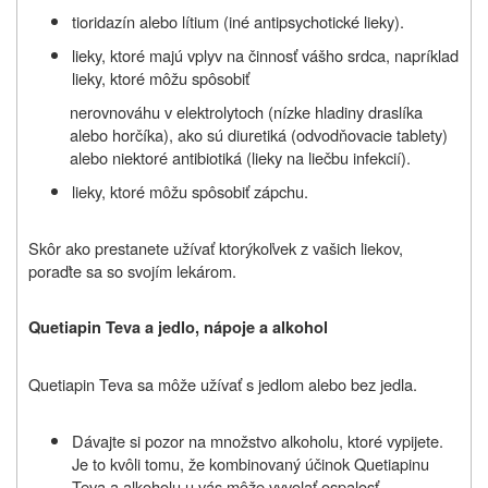
tioridazín alebo lítium (iné antipsychotické lieky).
lieky, ktoré majú vplyv na činnosť vášho srdca, napríklad
lieky, ktoré môžu spôsobiť
nerovnováhu v elektrolytoch (nízke hladiny draslíka
alebo horčíka), ako sú diuretiká (odvodňovacie tablety)
alebo niektoré antibiotiká (lieky na liečbu infekcií).
lieky, ktoré môžu spôsobiť zápchu.
Skôr ako prestanete užívať ktorýkoľvek z vašich liekov,
poraďte sa so svojím lekárom.
Quetiapin Teva a jedlo, nápoje a alkohol
Quetiapin Teva sa môže užívať s jedlom alebo bez jedla.
Dávajte si pozor na množstvo alkoholu, ktoré vypijete.
Je to kvôli tomu, že kombinovaný účinok Quetiapinu
Teva a alkoholu u vás môže vyvolať ospalosť.