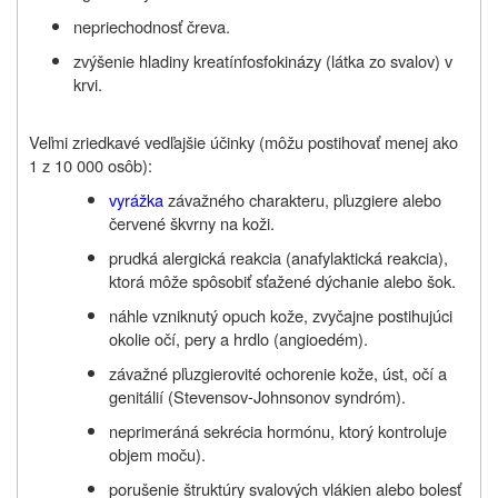
nepriechodnosť čreva.
zvýšenie hladiny kreatínfosfokinázy (látka zo svalov) v
krvi.
Veľmi zriedkavé vedľajšie účinky (môžu postihovať menej ako
1 z 10 000 osôb):
vyrážka
závažného charakteru, pľuzgiere alebo
červené škvrny na koži.
prudká alergická reakcia (anafylaktická reakcia),
ktorá môže spôsobiť sťažené dýchanie alebo šok.
náhle vzniknutý opuch kože, zvyčajne postihujúci
okolie očí, pery a hrdlo (angioedém).
závažné pľuzgierovité ochorenie kože, úst, očí a
genitálií (Stevensov-Johnsonov syndróm).
neprimeráná sekrécia hormónu, ktorý kontroluje
objem moču).
porušenie štruktúry svalových vlákien alebo bolesť