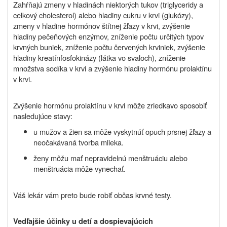
Zahŕňajú zmeny v hladinách niektorých tukov (triglyceridy a
celkový cholesterol) alebo hladiny cukru v krvi (glukózy),
zmeny v hladine hormónov štítnej žľazy v krvi, zvýšenie
hladiny pečeňových enzýmov, zníženie počtu určitých typov
krvných buniek, zníženie počtu červených krviniek, zvýšenie
hladiny kreatínfosfokinázy (látka vo svaloch), zníženie
množstva sodíka v krvi a zvýšenie hladiny hormónu prolaktínu
v krvi.
Zvýšenie hormónu prolaktínu v krvi môže zriedkavo sposobiť
nasledujúce stavy:
u mužov a žien sa môže vyskytnúť opuch prsnej žľazy a
neočakávaná tvorba mlieka.
ženy môžu mať nepravidelnú menštruáciu alebo
menštruácia môže vynechať.
Váš lekár vám preto bude robiť občas krvné testy.
Vedľajšie účinky u detí a dospievajúcich