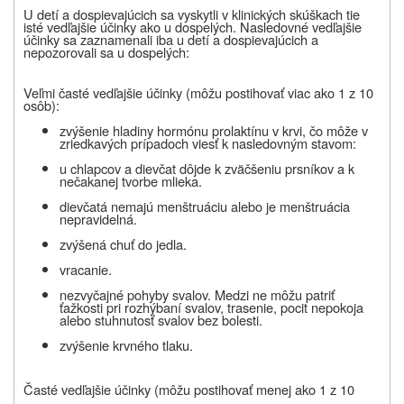
U detí a dospievajúcich sa vyskytli v klinických skúškach tie
isté vedľajšie účinky ako u dospelých. Nasledovné vedľajšie
účinky sa zaznamenali iba u detí a dospievajúcich a
nepozorovali sa u dospelých:
Veľmi časté vedľajšie účinky (môžu postihovať viac ako 1 z 10
osôb):
zvýšenie hladiny hormónu prolaktínu v krvi, čo môže v
zriedkavých prípadoch viesť k nasledovným stavom:
u chlapcov a dievčat dôjde k zväčšeniu prsníkov a k
nečakanej tvorbe mlieka.
dievčatá nemajú menštruáciu alebo je menštruácia
nepravidelná.
zvýšená chuť do jedla.
vracanie.
nezvyčajné pohyby svalov. Medzi ne môžu patriť
ťažkosti pri rozhýbaní svalov, trasenie, pocit nepokoja
alebo stuhnutosť svalov bez bolesti.
zvýšenie krvného tlaku.
Časté vedľajšie účinky (môžu postihovať menej ako 1 z 10