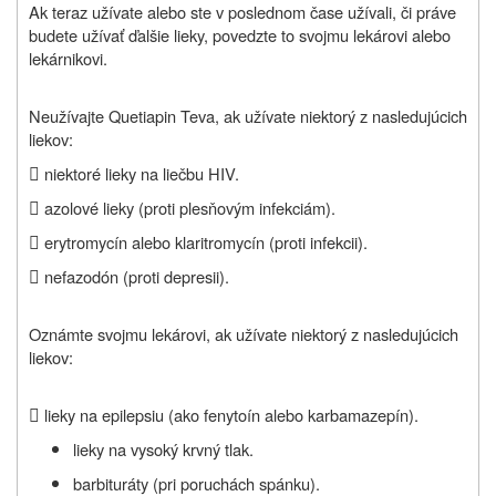
Ak teraz užívate alebo ste v poslednom čase užívali, či práve
budete užívať ďalšie lieky, povedzte to svojmu lekárovi alebo
lekárnikovi.
Neužívajte Quetiapin Teva, ak užívate niektorý z nasledujúcich
liekov:

niektoré lieky na liečbu HIV.

azolové lieky (proti plesňovým infekciám).

erytromycín alebo klaritromycín (proti infekcii).

nefazodón (proti depresii).
Oznámte svojmu lekárovi, ak užívate niektorý z nasledujúcich
liekov:

lieky na epilepsiu (ako fenytoín alebo karbamazepín).
lieky na vysoký krvný tlak.
barbituráty (pri poruchách spánku).