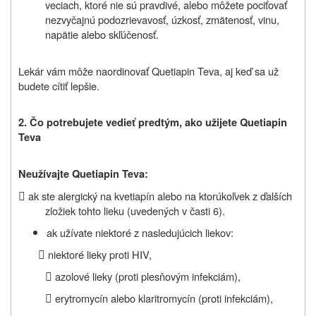
veciach, ktoré nie sú pravdivé, alebo môžete pociťovať
nezvyčajnú podozrievavosť, úzkosť, zmätenosť, vinu,
napätie alebo skľúčenosť.
Lekár vám môže naordinovať Quetiapin Teva, aj keď sa už
budete cítiť lepšie.
2. Čo potrebujete vedieť predtým, ako užijete Quetiapin
Teva
Neužívajte Quetiapin Teva:

ak ste alergický na kvetiapín alebo na ktorúkoľvek z ďalších
zložiek tohto lieku (uvedených v časti 6).
ak užívate niektoré z nasledujúcich liekov:

niektoré lieky proti HIV,

azolové lieky (proti plesňovým infekciám),

erytromycín alebo klaritromycín (proti infekciám),