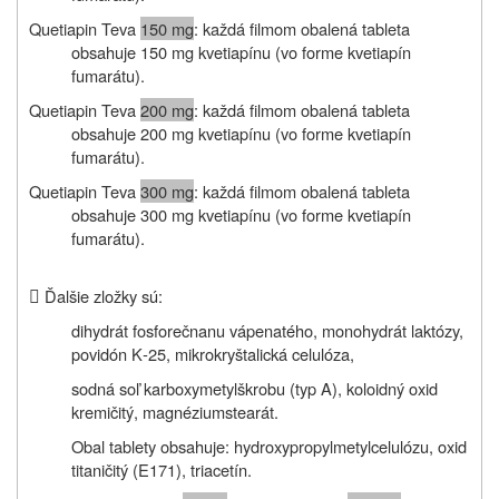
Quetiapin Teva
150 mg
: každá filmom obalená tableta
obsahuje 150 mg kvetiapínu (vo forme kvetiapín
fumarátu).
Quetiapin Teva
200 mg
: každá filmom obalená tableta
obsahuje 200 mg kvetiapínu (vo forme kvetiapín
fumarátu).
Quetiapin Teva
300 mg
: každá filmom obalená tableta
obsahuje 300 mg kvetiapínu (vo forme kvetiapín
fumarátu).

Ďalšie zložky sú:
dihydrát fosforečnanu vápenatého, monohydrát laktózy,
povidón K‑25, mikrokryštalická celulóza,
sodná soľ karboxymetylškrobu (typ A), koloidný oxid
kremičitý, magnéziumstearát.
Obal tablety obsahuje: hydroxypropylmetylcelulózu, oxid
titaničitý (E171), triacetín.