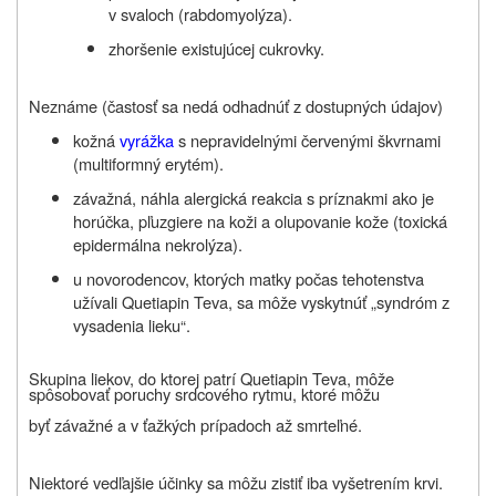
v svaloch (rabdomyolýza).
zhoršenie existujúcej cukrovky.
Neznáme (častosť sa nedá odhadnúť z dostupných údajov)
kožná
vyrážka
s nepravidelnými červenými škvrnami
(multiformný erytém).
závažná, náhla alergická reakcia s príznakmi ako je
horúčka, pľuzgiere na koži a olupovanie kože (toxická
epidermálna nekrolýza).
u novorodencov, ktorých matky počas tehotenstva
užívali Quetiapin Teva, sa môže vyskytnúť „syndróm z
vysadenia lieku“.
Skupina liekov, do ktorej patrí Quetiapin Teva, môže
spôsobovať poruchy srdcového rytmu, ktoré môžu
byť závažné a v ťažkých prípadoch až smrteľné.
Niektoré vedľajšie účinky sa môžu zistiť iba vyšetrením krvi.