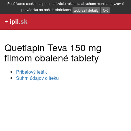
Používame cookie na personalizáciu reklám a abychom mohli analyzovať
prevádzku na našich stránkach.
Zobrazit detaily
OK
+
ipil
.sk
Quetiapin Teva 150 mg
filmom obalené tablety
Príbalový leták
Súhrn údajov o lieku