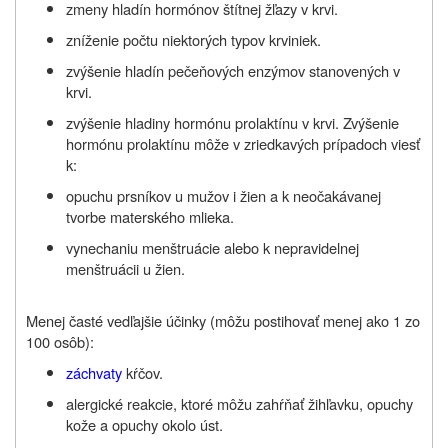
zmeny hladín hormónov štítnej žľazy v krvi.
zníženie počtu niektorých typov krviniek.
zvýšenie hladín pečeňových enzýmov stanovených v
krvi.
zvýšenie hladiny hormónu prolaktínu v krvi. Zvýšenie
hormónu prolaktínu môže v zriedkavých prípadoch viesť
k:
opuchu prsníkov u mužov i žien a k neočakávanej
tvorbe materského mlieka.
vynechaniu menštruácie alebo k nepravidelnej
menštruácii u žien.
Menej časté vedľajšie účinky (môžu postihovať menej ako 1 zo
100 osôb):
záchvaty
kŕčov.
alergické reakcie, ktoré môžu zahŕňať žihľavku, opuchy
kože a opuchy okolo úst.