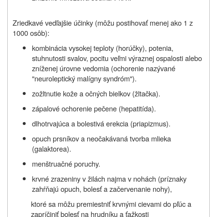
Zriedkavé vedľajšie účinky (môžu postihovať menej ako 1 z
1000 osôb):
kombinácia vysokej teploty (horúčky), potenia,
stuhnutosti svalov, pocitu veľmi výraznej ospalosti alebo
zníženej úrovne vedomia (ochorenie nazývané
"neuroleptický malígny syndróm").
zožltnutie kože a očných bielkov (žltačka).
zápalové ochorenie pečene (hepatitída).
dlhotrvajúca a bolestivá erekcia (priapizmus).
opuch prsníkov a neočakávaná tvorba mlieka
(galaktorea).
menštruačné poruchy.
krvné zrazeniny v žilách najma v nohách (príznaky
zahŕňajú opuch, bolesť a začervenanie nohy),
ktoré sa môžu premiestniť krvnými cievami do pľúc a
zapríčiniť bolesť na hrudníku a ťažkosti