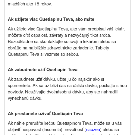
mladších ako 18 rokov.
Ak užijete viac Quetiapinu Teva, ako máte
Ak užijete viac Quetiapinu Teva, ako vám predpísal váš lekár,
môžete cítiť ospalosť, závraty a nezvyčajný tlkot srdca.
Bezodkladne sa skontaktujte so svojím lekárom alebo sa
obráťte na najbližšie zdravotnícke zariadenie. Tablety
Quetiapinu Teva si vezmite so sebou.
Ak zabudnete užiť Quetiapin Teva
Ak zabudnete užiť dávku, užite ju čo najskôr ako si
spomeniete. Ak sa už blíži čas na ďalšiu dávku, počkajte s ňou
dovtedy. Neužívajte dvojnásobnú dávku, aby ste nahradili
vynechanú dávku.
Ak prestanete užívať Quetiapin Teva
Ak náhle prerušíte liečbu Quetiapinom Teva, môže sa u vás
objaviť nespavosť (insomnia), nevoľnosť (
nauzea
) alebo sa