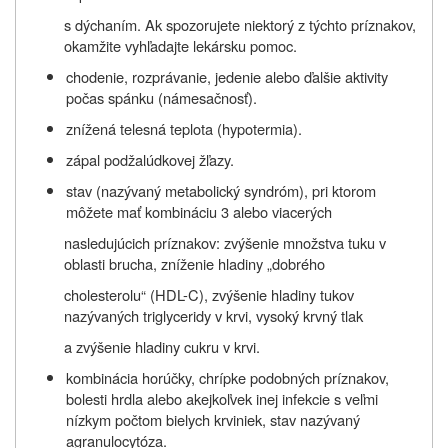
s dýchaním. Ak spozorujete niektorý z týchto príznakov,
okamžite vyhľadajte lekársku pomoc.
chodenie, rozprávanie, jedenie alebo ďalšie aktivity
počas spánku (námesačnosť).
znížená telesná teplota (hypotermia).
zápal podžalúdkovej žľazy.
stav (nazývaný metabolický syndróm), pri ktorom
môžete mať kombináciu 3 alebo viacerých
nasledujúcich príznakov: zvýšenie množstva tuku v
oblasti brucha, zníženie hladiny „dobrého
cholesterolu“ (HDL-C), zvýšenie hladiny tukov
nazývaných triglyceridy v krvi, vysoký krvný tlak
a zvýšenie hladiny cukru v krvi.
kombinácia horúčky, chrípke podobných príznakov,
bolesti hrdla alebo akejkoľvek inej infekcie s veľmi
nízkym počtom bielych krviniek, stav nazývaný
agranulocytóza.