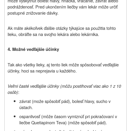
môže vyskytnúť bolesť hlavy, hnačka, vracanie, závrat alebo
podráždenosť. Pred ukončením liečby vám lekár môže určiť
postupné znižovanie dávky.
Ak máte akékoľvek ďalšie otázky týkajúce sa použitia tohto
lieku, obráťte sa na svojho lekára alebo lekárnika.
4. Možné vedľajšie účinky
Tak ako všetky lieky, aj tento liek môže spôsobovať vedľajšie
účinky, hoci sa neprejavia u každého.
Veľmi časté vedľajšie účinky
(môžu postihovať viac ako 1 z 10
osôb)
:
závrat (može spôsobiť pád), bolesť hlavy, sucho v
ústach.
ospanlivosť (môže časom vymiznúť pri pokračovaní v
liečbe Quetiapinom Teva) (môže spôsobiť pád).