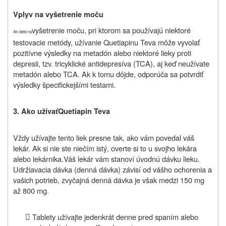
Vplyv na vyšetrenie moču
vyšetrenie moču, pri ktorom sa používajú niektoré
Ak idete na
testovacie metódy, užívanie Quetiapinu Teva môže vyvolať
pozitívne výsledky na metadón alebo niektoré lieky proti
depresii, tzv. tricyklické antidepresíva (TCA), aj keď neužívate
metadón alebo TCA. Ak k tomu dôjde, odporúča sa potvrdiť
výsledky špecifickejšími testami.
3.
Ako užívať
Quetiapin Teva
Vždy užívajte
tento liek
presne tak, ako vám povedal váš
lekár. Ak si nie ste niečím istý, overte si to u svojho lekára
alebo lekárnika
.Váš lekár vám stanoví úvodnú dávku lieku.
Udržiavacia dávka (denná dávka) závisí od vášho ochorenia a
vašich potrieb, zvyčajná denná dávka je však medzi 150 mg
až 800 mg.

Tablety užívajte jedenkrát denne pred spaním alebo