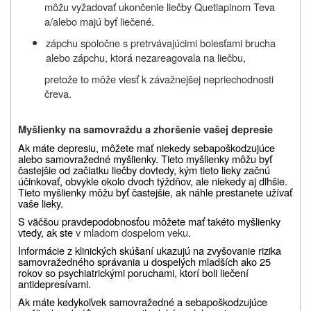
môžu vyžadovať ukončenie liečby Quetiapinom Teva
a/alebo majú byť liečené.
zápchu spoločne s pretrvávajúcimi bolesťami brucha
alebo zápchu, ktorá nezareagovala na liečbu,
pretože to môže viesť k závažnejšej nepriechodnosti
čreva.
Myšlienky na samovraždu a zhoršenie vašej depresie
Ak máte depresiu, môžete mať niekedy sebapoškodzujúce
alebo samovražedné myšlienky. Tieto myšlienky môžu byť
častejšie od začiatku liečby dovtedy, kým tieto lieky začnú
účinkovať, obvykle okolo dvoch týždňov, ale niekedy aj dlhšie.
Tieto myšlienky môžu byť častejšie, ak náhle prestanete užívať
vaše lieky.
S väčšou pravdepodobnosťou môžete mať takéto myšlienky
vtedy, ak ste
v mladom dospelom veku
.
Informácie z klinických skúšaní ukazujú na zvyšovanie rizika
samovražedného správania u dospelých mladších ako 25
rokov so psychiatrickými poruchami, ktorí boli liečení
antidepresívami.
Ak máte kedykoľvek samovražedné a sebapoškodzujúce