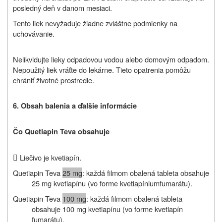
posledný deň v danom mesiaci.
Tento liek nevyžaduje žiadne zvláštne podmienky na
uchovávanie.
Nelikvidujte lieky odpadovou vodou alebo domovým odpadom.
Nepoužitý liek vráťte do lekárne. Tieto opatrenia pomôžu
chrániť životné prostredie.
6. Obsah balenia a ďalšie informácie
Čo Quetiapin Teva obsahuje

Liečivo je kvetiapín.
Quetiapin Teva
25 mg
: každá filmom obalená tableta obsahuje
25 mg kvetiapínu (vo forme kvetiapíniumfumarátu).
Quetiapin Teva
100 mg
: každá filmom obalená tableta
obsahuje 100 mg kvetiapínu (vo forme kvetiapín
fumarátu).