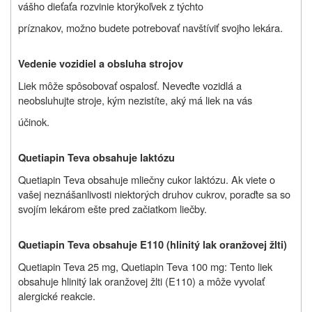
vášho dieťaťa rozvinie ktorýkoľvek z týchto
príznakov, možno budete potrebovať navštíviť svojho lekára.
Vedenie vozidiel a obsluha strojov
Liek môže spôsobovať ospalosť. Neveďte vozidlá a
neobsluhujte stroje, kým nezistíte, aký má liek na vás
účinok.
Quetiapin Teva obsahuje laktózu
Quetiapin Teva obsahuje mliečny cukor laktózu. Ak viete o
vašej neznášanlivosti niektorých druhov cukrov, poraďte sa so
svojím lekárom ešte pred začiatkom liečby.
Quetiapin Teva obsahuje E110 (hlinitý lak oranžovej žlti)
Quetiapin Teva 25 mg, Quetiapin Teva 100 mg: Tento liek
obsahuje hlinitý lak oranžovej žlti (E110) a môže vyvolať
alergické reakcie.