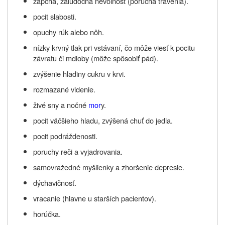
zápcha, žalúdočná nevoľnosť (porucha trávenia).
pocit slabosti.
opuchy rúk alebo nôh.
nízky krvný tlak pri vstávaní, čo môže viesť k pocitu
závratu či mdloby (môže spôsobiť pád).
zvýšenie hladiny cukru v krvi.
rozmazané videnie.
živé sny a nočné
mor
y.
pocit väčšieho hladu, zvýšená chuť do jedla.
pocit podráždenosti.
poruchy reči a vyjadrovania.
samovražedné myšlienky a zhoršenie depresie.
dýchavičnosť.
vracanie (hlavne u starších pacientov).
horúčka.