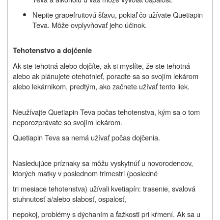
Nepite grapefruitovú šťavu, pokiaľ čo užívate Quetiapin
Teva. Môže ovplyvňovať jeho účinok.
Tehotenstvo a dojčenie
Ak ste tehotná alebo dojčíte, ak si myslíte, že ste tehotná
alebo ak plánujete otehotnieť, poraďte sa so svojím lekárom
alebo lekárnikom, predtým, ako začnete užívať tento liek.
Neužívajte Quetiapin Teva počas tehotenstva, kým sa o tom
neporozprávate so svojím lekárom.
Quetiapin Teva sa nemá užívať počas dojčenia.
Nasledujúce príznaky sa môžu vyskytnúť u novorodencov,
ktorých matky v poslednom trimestri (posledné
tri mesiace tehotenstva) užívali kvetiapín: trasenie, svalová
stuhnutosť a/alebo slabosť, ospalosť,
nepokoj, problémy s dýchaním a ťažkosti pri kŕmení. Ak sa u