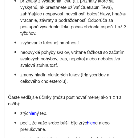
príznaky z vysadenia lieku (t.j. príznaky ktoré sa
vyskytnú, ak prestanete užívať Quetiapin Teva),
zahŕňajúce nespavosť, nevoľnosť, bolesť hlavy, hnačku,
vracanie, závraty a podráždenosť. Odporúča sa
postupné vysadenie lieku počas obdobia aspoň 1 až 2
týždňov.
zvyšovanie telesnej hmotnosti.
neobvyklé pohyby svalov, vrátane ťažkosti so začatím
svalových pohybov, tras, nepokoj alebo nebolestivá
svalová stuhnutosť.
zmeny hladín niektorých tukov (triglyceridov a
celkového cholesterolu).
Časté vedľajšie účinky (môžu postihovať menej ako 1 z 10
osôb):
zrýc
hlen
ý tep.
pocit, že vaše srdce búši, bije zrýc
hlen
e alebo
prerušovane.