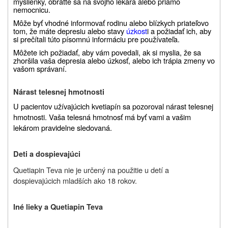
myšlienky, obráťte sa na svojho lekára alebo priamo
nemocnicu.
Môže byť vhodné informovať rodinu alebo blízkych priateľov
o
tom, že máte depresiu alebo stavy
úzkost
i a požiadať ich, aby
si prečítali túto písomnú informáciu pre používateľa.
Môžete ich požiadať, aby vám povedali, ak si myslia, že sa
zhoršila vaša depresia alebo úzkosť, alebo ich trápia zmeny vo
vašom správaní.
Nárast telesnej hmotnosti
U pacientov užívajúcich kvetiapín sa pozoroval nárast telesnej
hmotnosti. Vaša telesná hmotnosť má byť vami a vašim
lekárom pravidelne sledovaná.
Deti a dospievajúci
Quetiapin Teva nie je určený na použitie u detí a
dospievajúcich mladších ako 18 rokov.
Iné lieky a Quetiapin Teva