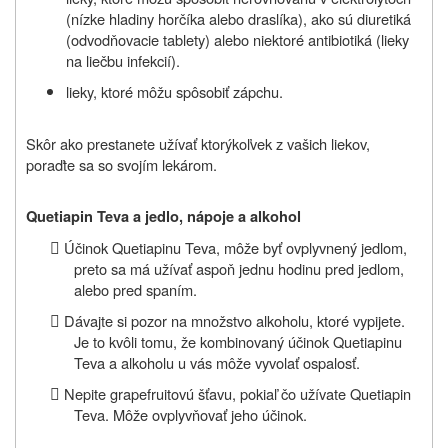
(nízke hladiny horčíka alebo draslíka), ako sú diuretiká
(odvodňovacie tablety) alebo niektoré antibiotiká (lieky
na liečbu infekcií).
lieky, ktoré môžu spôsobiť zápchu.
Skôr ako prestanete užívať ktorýkoľvek z vašich liekov,
poraďte sa so svojím lekárom.
Quetiapin Teva a jedlo, nápoje a alkohol

Účinok Quetiapinu Teva,
môže byť ovplyvnený jedlom,
preto
sa má
užívať aspoň jednu hodinu pred jedlom,
alebo pred spaním.

Dávajte si pozor na množstvo alkoholu, ktoré vypijete.
Je to kvôli tomu, že kombinovaný účinok Quetiapinu
Teva a alkoholu u vás môže vyvolať ospalosť.

Nepite grapefruitovú šťavu, pokiaľ čo užívate Quetiapin
Teva. Môže ovplyvňovať jeho účinok.