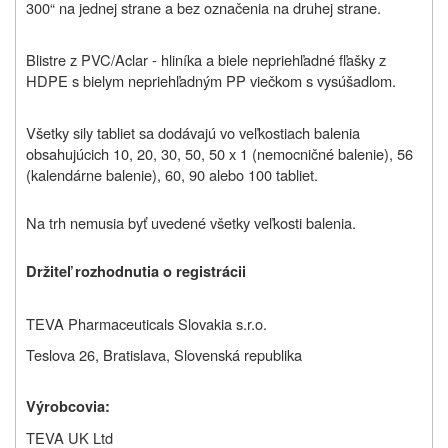
300“ na jednej strane a bez označenia na druhej strane.
Blistre z PVC/Aclar ‑ hliníka a biele nepriehľadné fľašky z
HDPE s bielym nepriehľadným PP viečkom s vysúšadlom.
Všetky sily tabliet sa dodávajú vo veľkostiach balenia
obsahujúcich
10, 20, 30, 50, 50 x 1 (nemocničné balenie), 56
(kalendárne balenie), 60, 90 alebo 100 tabliet.
Na trh nemusia byť uvedené všetky veľkosti balenia.
Držiteľ rozhodnutia o registrácii
TEVA Pharmaceuticals Slovakia s.r.o.
Teslova 26, Bratislava, Slovenská republika
Výrobcovia:
TEVA UK Ltd