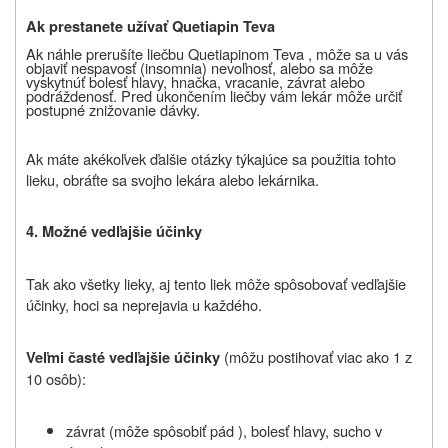
Ak prestanete užívať Quetiapin Teva
Ak náhle prerušíte liečbu Quetiapinom Teva , môže sa u vás
objaviť nespavosť (insomnia) nevoľnosť, alebo sa môže
vyskytnúť bolesť hlavy, hnačka, vracanie, závrat alebo
podráždenosť. Pred ukončením liečby vám lekár môže určiť
postupné znižovanie dávky.
Ak máte akékoľvek ďalšie otázky týkajúce sa použitia tohto
lieku, obráťte sa svojho lekára alebo lekárnika.
4. Možné vedľajšie účinky
Tak ako všetky lieky, aj tento liek môže spôsobovať vedľajšie
účinky, hoci sa neprejavia u každého.
(môžu postihovať viac ako 1 z
Veľmi časté vedľajšie účinky
10 osôb):
závrat (môže spôsobiť pád ), bolesť hlavy, sucho v