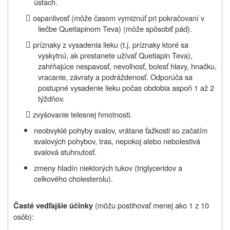
ústach.

ospanlivosť (môže časom vymiznúť pri pokračovaní v
liečbe Quetiapinom Teva) (môže spôsobiť pád).

príznaky z vysadenia lieku (t.j. príznaky ktoré sa
vyskytnú, ak prestanete užívať Quetiapin Teva),
zahŕňajúce nespavosť, nevoľnosť, bolesť hlavy, hnačku,
vracanie, závraty a podráždenosť. Odporúča sa
postupné vysadenie lieku počas obdobia aspoň 1 až 2
týždňov.

zvyšovanie telesnej hmotnosti.
neobvyklé pohyby svalov, vrátane ťažkosti so začatím
svalových pohybov, tras, nepokoj alebo nebolestivá
svalová stuhnutosť.
zmeny hladín niektorých tukov (triglyceridov a
celkového cholesterolu).
(môžu postihovať menej ako 1 z 10
Časté vedľajšie účinky
osôb):