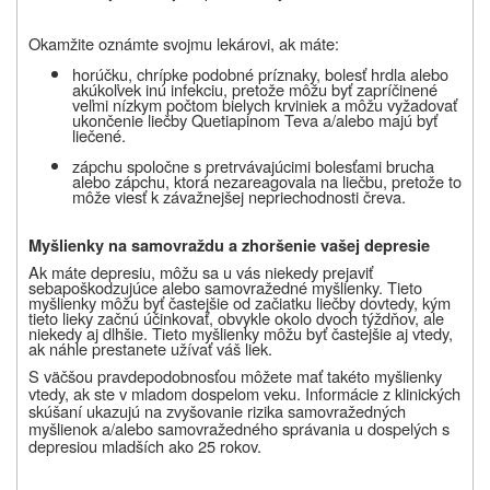
Okamžite oznámte svojmu lekárovi, ak máte:
horúčku, chrípke podobné príznaky, bolesť hrdla alebo
akúkoľvek inú infekciu, pretože môžu byť zapríčinené
veľmi nízkym počtom bielych krviniek a môžu vyžadovať
ukončenie liečby Quetiapinom Teva a/alebo majú byť
liečené.
zápchu spoločne s pretrvávajúcimi bolesťami brucha
alebo zápchu, ktorá nezareagovala na liečbu, pretože to
môže viesť k závažnejšej nepriechodnosti čreva.
Myšlienky na samovraždu a zhoršenie vašej depresie
Ak máte depresiu, môžu sa u vás niekedy prejaviť
sebapoškodzujúce alebo samovražedné myšlienky. Tieto
myšlienky môžu byť častejšie od začiatku liečby dovtedy, kým
tieto lieky začnú účinkovať, obvykle okolo dvoch týždňov, ale
niekedy aj dlhšie. Tieto myšlienky môžu byť častejšie aj vtedy,
ak náhle prestanete užívať váš liek.
S väčšou pravdepodobnosťou môžete mať takéto myšlienky
vtedy, ak ste v mladom dospelom veku. Informácie z klinických
skúšaní ukazujú na zvyšovanie rizika samovražedných
myšlienok a/alebo samovražedného správania u dospelých s
depresiou mladších ako 25 rokov.