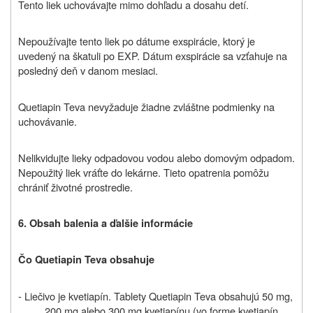
Tento liek uchovávajte mimo dohľadu a dosahu detí.
Nepoužívajte tento liek po dátume exspirácie, ktorý je
uvedený na škatuli po EXP. Dátum exspirácie sa vzťahuje na
posledný deň v danom mesiaci.
Quetiapin Teva nevyžaduje žiadne zvláštne podmienky na
uchovávanie.
Nelikvidujte lieky odpadovou vodou alebo domovým odpadom.
Nepoužitý liek vráťte do lekárne. Tieto opatrenia pomôžu
chrániť životné prostredie.
6. Obsah balenia a ďalšie informácie
Čo Quetiapin Teva obsahuje
- Liečivo je kvetiapín. Tablety Quetiapin Teva obsahujú 50 mg,
200 mg alebo 300 mg kvetiapínu (vo forme kvetiapín