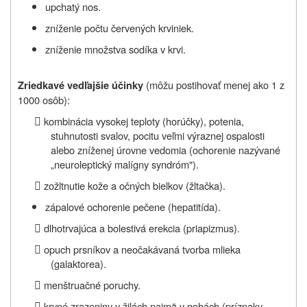
upchatý nos.
zníženie počtu červených krviniek.
zníženie množstva sodíka v krvi.
(môžu postihovať menej ako 1 z
Zriedkavé vedľajšie účinky
1000 osôb):

kombinácia vysokej teploty (horúčky), potenia,
stuhnutosti svalov, pocitu veľmi výraznej ospalosti
alebo zníženej úrovne vedomia (ochorenie nazývané
„neuroleptický malígny syndróm").

zožltnutie kože a očných bielkov (žltačka).
zápalové ochorenie pečene (hepatitída).

dlhotrvajúca a bolestivá erekcia (priapizmus).

opuch prsníkov a neočakávaná tvorba mlieka
(galaktorea).

menštruačné poruchy.

krvné zrazeniny v žilách najmä v nohách (príznaky