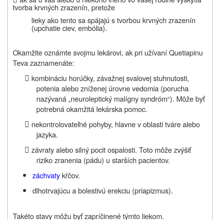
tvorba krvných zrazenín, pretože
lieky ako tento sa spájajú s tvorbou krvných zrazenín
(upchatie ciev, embólia)
.
Okamžite oznámte svojmu lekárovi
, ak pri užívaní Quetiapinu
Teva zaznamenáte:

kombináciu horúčky, závažnej svalovej stuhnutosti,
potenia alebo zníženej úrovne vedomia (porucha
nazývaná „neuroleptický malígny syndróm“). Môže byť
potrebná okamžitá lekárska pomoc.

nekontrolovateľné pohyby, hlavne v oblasti tváre alebo
jazyka.

závraty alebo silný pocit ospalosti. Toto môže zvýšiť
riziko zranenia (pádu) u starších pacientov.
záchvaty
kŕčov.
dlhotrvajúcu a bolestivú erekciu (priapizmus).
Takéto stavy môžu byť zapríčinené týmto liekom.