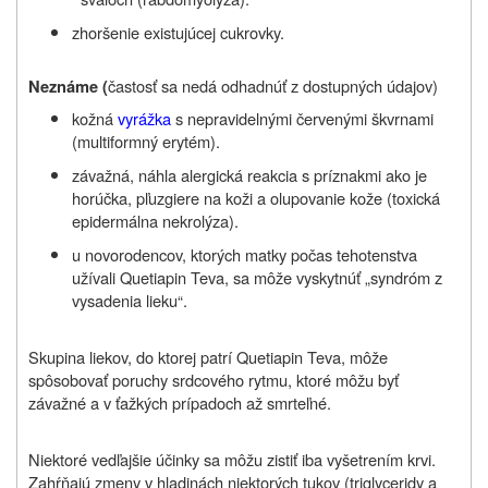
zhoršenie existujúcej cukrovky.
častosť sa nedá odhadnúť z dostupných údajov)
Neznáme (
kožná
vyrážka
s nepravidelnými červenými škvrnami
(multiformný erytém).
závažná, náhla alergická reakcia s príznakmi ako je
horúčka, pľuzgiere na koži a olupovanie kože (toxická
epidermálna nekrolýza).
u novorodencov, ktorých matky počas tehotenstva
užívali Quetiapin Teva, sa môže vyskytnúť „syndróm z
vysadenia lieku“.
Skupina liekov, do ktorej patrí Quetiapin Teva, môže
spôsobovať poruchy srdcového rytmu, ktoré môžu byť
závažné a v ťažkých prípadoch až smrteľné.
Niektoré vedľajšie účinky sa môžu zistiť iba vyšetrením krvi.
Zahŕňajú zmeny v hladinách niektorých tukov (triglyceridy a