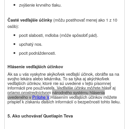
zvýšenie krvného tlaku.
(môžu postihovať menej ako 1 z 10
Časté vedľajšie účinky
osôb):
pocit slabosti, mdloba (môže spôsobiť pád).
upchatý nos.
pocit podráždenosti.
Hlásenie vedľajších účinkov
Ak sa u vás vyskytne akýkoľvek vedľajší účinok, obráťte sa na
svojho lekára alebo lekárnika. To sa týka aj akýchkoľvek
vedľajších účinkov, ktoré nie sú uvedené v tejto písomnej
informácii pre používateľa. Vedľajšie účinky môžete hlásiť aj
priamo prostredníctvom
národného systému hlásenia
uvedeného v
Prílohe V
.
Hlásením vedľajších účinkov môžete
prispieť k získaniu ďalších informácií o bezpečnosti tohto lieku
.
5. Ako uchovávať Quetiapin Teva