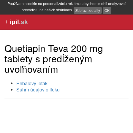
Používame cookie na personalizáciu reklám a abychom mohli analyzovať
prevádzku na našich stránkach.
Zobrazit detaily
OK
+
ipil
.sk
Quetiapin Teva 200 mg
tablety s predĺženým
uvoľňovaním
Príbalový leták
Súhrn údajov o lieku