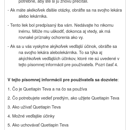
potrebné, aby ste si ju znovu prečítali.
- Ak máte akékoľvek ďalšie otázky, obráťte sa na svojho lekára
alebo lekárnika.
- Tento liek bol predpísaný iba vám. Nedávajte ho nikomu
inému. Môže mu uškodiť, dokonca aj vtedy, ak má
rovnaké príznaky ochorenia ako vy.
-
Ak sa u vás vyskytne akýkoľvek vedľajší účinok, obráťte sa
na svojho lekára
alebo
lekárnika. To sa týka aj
akýchkoľvek vedľajších účinkov, ktoré nie sú uvedené v
tejto písomnej informácii pre používateľa. Pozri časť 4.
:
V tejto písomnej informácii pre používateľa sa dozviete
1. Čo je Quetiapin Teva a na čo sa používa
2. Čo potrebujete vedieť predtým, ako užijete Quetiapin Teva
3. Ako užívať Quetiapin Teva
4. Možné vedľajšie účinky
5. Ako uchovávať Quetiapin Teva