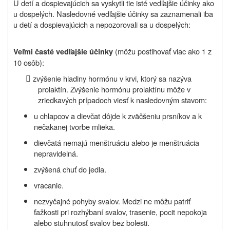
U detí a dospievajúcich sa vyskytli tie isté vedľajšie účinky ako
u dospelých. Nasledovné vedľajšie účinky sa zaznamenali iba
u detí a dospievajúcich a nepozorovali sa u dospelých:
(môžu postihovať viac ako 1 z
Veľmi časté vedľajšie účinky
10 osôb):

zvýšenie hladiny hormónu v krvi, ktorý sa nazýva
prolaktín. Zvýšenie hormónu prolaktínu môže v
zriedkavých prípadoch viesť k nasledovným stavom:
u chlapcov a dievčat dôjde k zväčšeniu prsníkov a k
nečakanej tvorbe mlieka.
dievčatá nemajú menštruáciu alebo je menštruácia
nepravidelná.
zvýšená chuť do jedla.
vracanie.
nezvyčajné pohyby svalov. Medzi ne môžu patriť
ťažkosti pri rozhýbaní svalov, trasenie, pocit nepokoja
alebo stuhnutosť svalov bez bolesti.