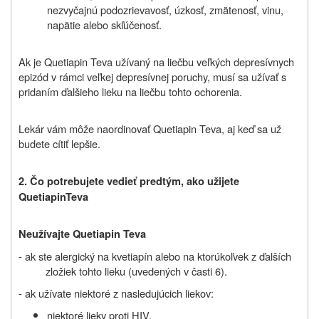
nezvyčajnú podozrievavosť, úzkosť, zmätenosť, vinu,
napätie alebo skľúčenosť.
Ak je
Quetiapin Teva
užívaný na liečbu veľkých depresívnych
epizód v rámci veľkej depresívnej poruchy, musí sa užívať s
pridaním ďalšieho lieku na liečbu
tohto ochorenia.
Lekár vám môže naordinovať Quetiapin Teva, aj keď sa už
budete cítiť lepšie.
2.
Čo potrebujete vedieť predtým, ako užijete
Q
uetiapin
T
eva
Neužívajte Quetiapin Teva
- ak ste alergický na kvetiapín alebo na ktorúkoľvek z ďalších
zložiek tohto lieku (uvedených v časti 6).
- ak užívate niektoré z nasledujúcich liekov:
niektoré lieky proti HIV,