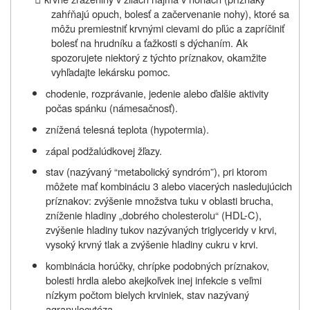
zahŕňajú opuch, bolesť a začervenanie nohy), ktoré sa
môžu premiestniť krvnými cievami do pľúc a zapríčiniť
bolesť na hrudníku a ťažkosti s dýchaním. Ak
spozorujete niektorý z týchto príznakov, okamžite
vyhľadajte lekársku pomoc.
chodenie, rozprávanie, jedenie alebo ďalšie aktivity
počas spánku (námesačnosť).
znížená telesná teplota (hypotermia).
ápal podžalúdkovej žľazy.
z
stav (nazývaný “metabolický syndróm”), pri ktorom
môžete mať kombináciu 3 alebo viacerých nasledujúcich
príznakov: zvýšenie množstva tuku v oblasti brucha,
zníženie hladiny „dobrého cholesterolu“ (HDL-C),
zvýšenie hladiny tukov nazývaných triglyceridy v krvi,
vysoký krvný tlak a zvýšenie hladiny cukru v krvi.
kombinácia horúčky, chrípke podobných príznakov,
bolesti hrdla alebo akejkoľvek inej infekcie s veľmi
nízkym počtom bielych krviniek, stav nazývaný
agranulocytóza.