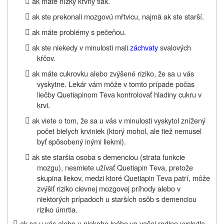

ak máte nízky krvný tlak.

ak ste prekonali mozgovú mŕtvicu, najmä ak ste starší.

ak máte problémy s pečeňou.

ak ste niekedy v minulosti mali
záchvaty
svalových
kŕčov.

ak máte cukrovku alebo zvýšené riziko, že sa u vás
vyskytne. Lekár vám môže v tomto prípade počas
liečby Quetiapinom Teva kontrolovať hladiny cukru v
krvi.

ak viete o tom, že sa u vás v minulosti vyskytol znížený
počet bielych krviniek (ktorý mohol, ale tiež nemusel
byť spôsobený inými liekmi).

ak ste staršia osoba s demenciou (strata funkcie
mozgu), nesmiete užívať Quetiapin Teva, pretože
skupina liekov, medzi ktoré Quetiapin Teva patrí, môže
zvýšiť riziko cievnej mozgovej príhody alebo v
niektorých prípadoch u starších osôb s demenciou
riziko úmrtia.

ak sa u vás alebo u niekoho iného vo vašej rodine vyskytla