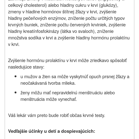
celkový cholesterol) alebo hladiny cukru v krvi (glukózy),
zmeny v hladine hormónov štítnej žľazy v krvi, zvýšenie
hladiny pečeňových enzýmov, zníženie počtu určitých typov
krvných buniek, zníženie počtu červených krviniek, zvýšenie
hladiny kreatínfosfokinázy (látka vo svaloch), zníženie
množstva sodíka v krvi a zvýšenie hladiny hormónu prolaktínu
v krvi.
Zvýšenie hormónu prolaktínu v krvi môže zriedkavo spôsobiť
nasledujúce stavy:
u mužov a žien sa môže vyskytnúť opuch prsnej žľazy a
neočakávaná tvorba mlieka.
ženy môžu mať nepravidelnú menštruáciu alebo
menštruácia môže vynechať.
Váš lekár vám preto bude robiť občas krvné testy.
Vedľajšie účinky u detí a dospievajúcich: