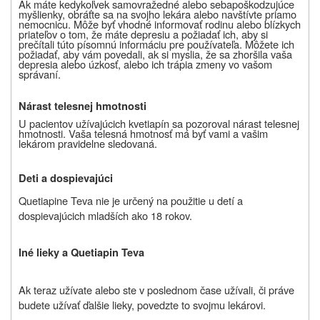
Ak máte kedykoľvek samovražedné alebo sebapoškodzujúce
myšlienky, obráťte sa na svojho lekára alebo navštívte priamo
nemocnicu. Môže byť vhodné informovať rodinu alebo blízkych
priateľov o tom, že máte depresiu a požiadať ich, aby si
prečítali túto písomnú informáciu pre používateľa. Môžete ich
požiadať, aby vám povedali, ak si myslia, že sa zhoršila vaša
depresia alebo úzkosť, alebo ich trápia zmeny vo vašom
správaní.
Nárast telesnej hmotnosti
U pacientov užívajúcich kvetiapín sa pozoroval nárast telesnej
hmotnosti. Vaša telesná hmotnosť má byť vami a vašim
lekárom pravidelne sledovaná.
Deti a dospievajúci
Quetiapine Teva nie je určený na použitie u detí a
dospievajúcich mladších ako 18 rokov.
Iné lieky a Quetiapin Teva
Ak teraz užívate alebo ste v poslednom čase užívali, či práve
budete užívať ďalšie lieky, povedzte to svojmu lekárovi.