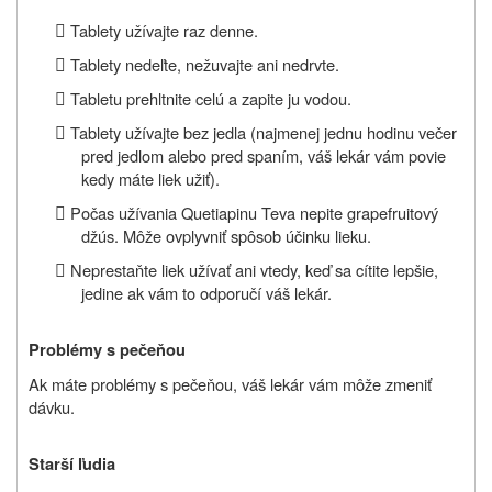

Tablety užívajte raz denne.

Tablety nedeľte, nežuvajte ani nedrvte.

Tabletu prehltnite celú a zapite ju vodou.

Tablety užívajte bez jedla (
najmenej jednu hodinu večer
pred jedlom alebo pred spaním, váš lekár vám povie
kedy máte liek užiť
).

Počas užívania Quetiapinu Teva nepite grapefruitový
džús. Môže ovplyvniť spôsob účinku lieku.

Neprestaňte liek užívať ani vtedy, keď sa cítite lepšie,
jedine ak vám to odporučí váš lekár.
Problémy s pečeňou
Ak máte problémy s pečeňou, váš lekár vám môže zmeniť
dávku.
Starší ľudia