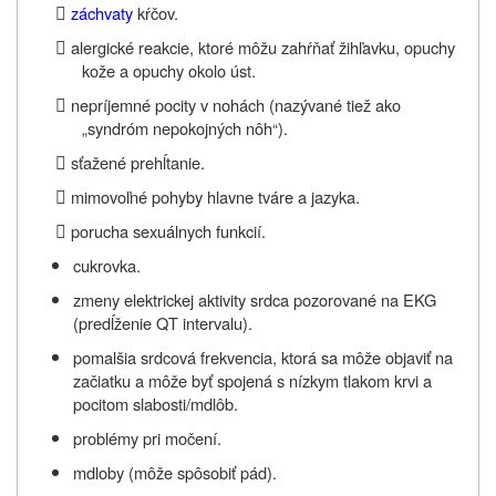

záchvaty
kŕčov.

alergické reakcie, ktoré môžu zahŕňať žihľavku, opuchy
kože a opuchy okolo úst.

nepríjemné pocity v nohách (nazývané tiež ako
„syndróm nepokojných nôh“).

sťažené prehĺtanie.

mimovoľné pohyby hlavne tváre a jazyka.

porucha sexuálnych funkcií.
cukrovka.
zmeny elektrickej aktivity srdca pozorované na EKG
(predĺženie QT intervalu).
pomalšia srdcová frekvencia, ktorá sa môže objaviť na
začiatku a môže byť spojená s nízkym tlakom krvi a
pocitom slabosti/mdlôb.
problémy pri močení.
mdloby (môže spôsobiť pád).