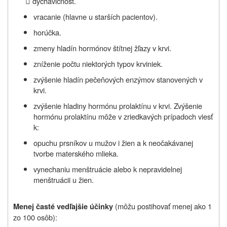

dýchavičnosť.
vracanie (hlavne u starších pacientov).
horúčka.
zmeny hladín hormónov štítnej žľazy v krvi.
zníženie počtu niektorých typov krviniek.
zvýšenie hladín pečeňových enzýmov stanovených v
krvi.
zvýšenie hladiny hormónu prolaktínu v krvi. Zvýšenie
hormónu prolaktínu môže v zriedkavých prípadoch viesť
k:
opuchu prsníkov u mužov i žien a k neočakávanej
tvorbe materského mlieka.
vynechaniu menštruácie alebo k nepravidelnej
menštruácii u žien.
(môžu postihovať menej ako 1
Menej časté vedľajšie účinky
zo 100 osôb):