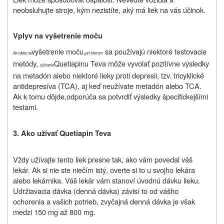
neobsluhujte stroje, kým nezistíte, aký má liek na vás účinok.
Vplyv na vyšetrenie moču
vyšetrenie moču,
sa používajú niektoré testovacie
Ak idete na
pri ktorom
metódy,
Quetiapinu Teva môže vyvolať pozitívne výsledky
užívanie
na metadón alebo niektoré lieky proti depresii, tzv. tricyklické
antidepresíva (TCA), aj keď neužívate metadón alebo TCA.
Ak k tomu dôjde,
odporúča sa potvrdiť výsledky špecifickejšími
testami.
3.
Ako užívať
Q
uetiapin Teva
Vždy užívajte
tento liek
presne tak, ako vám povedal váš
lekár. Ak si nie ste niečím istý, overte si to u svojho lekára
alebo lekárnika
. Váš lekár vám stanoví úvodnú dávku lieku.
Udržiavacia dávka (denná dávka) závisí to od vášho
ochorenia a vašich potrieb, zvyčajná denná dávka je však
medzi 150 mg až 800 mg.