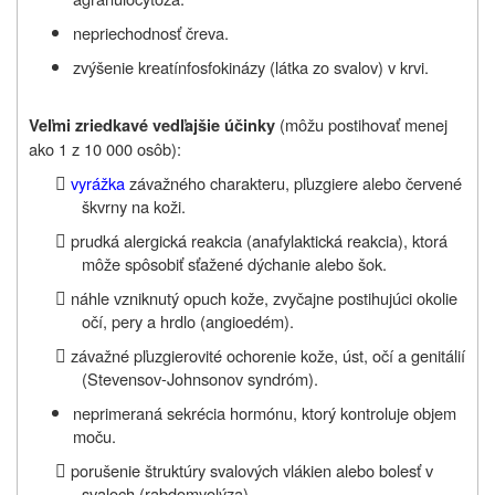
nepriechodnosť čreva.
zvýšenie kreatínfosfokinázy (látka zo svalov) v krvi.
(môžu postihovať menej
Veľmi zriedkavé vedľajšie účinky
ako 1 z 10 000 osôb):

vyrážka
závažného charakteru, pľuzgiere alebo červené
škvrny na koži.

prudká alergická reakcia (anafylaktická reakcia), ktorá
môže spôsobiť sťažené dýchanie alebo šok.

náhle vzniknutý opuch kože, zvyčajne postihujúci okolie
očí, pery a hrdlo (angioedém).

závažné pľuzgierovité ochorenie kože, úst, očí a genitálií
(Stevensov-Johnsonov syndróm).
neprimeraná sekrécia hormónu, ktorý kontroluje objem
moču.

porušenie štruktúry svalových vlákien alebo bolesť v
svaloch (rabdomyolýza).