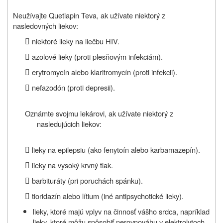
Neužívajte Quetiapin Teva, ak užívate niektorý z
nasledovných liekov:

niektoré lieky na liečbu HIV.

azolové lieky (proti plesňovým infekciám).

erytromycín alebo klaritromycín (proti infekcii).

nefazodón (proti depresii).
Oznámte svojmu lekárovi, ak užívate niektorý z
nasledujúcich liekov:

lieky na epilepsiu (ako fenytoín alebo karbamazepín).

lieky na vysoký krvný tlak.

barbituráty (
pri poruchách
spánku).

tioridazín alebo lítium (iné antipsychotické lieky).
lieky, ktoré majú vplyv na činnosť vášho srdca, napríklad
lieky, ktoré môžu spôsobiť nerovnováhu v elektrolytoch