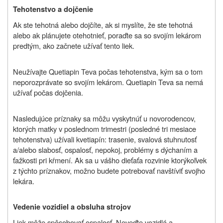
Tehotenstvo a dojčenie
Ak ste tehotná alebo dojčíte, ak si myslíte, že ste tehotná
alebo ak plánujete otehotnieť, poraďte sa so svojím lekárom
predtým, ako začnete užívať tento liek.
Neužívajte Quetiapin Teva počas tehotenstva, kým sa o tom
neporozprávate so svojím lekárom. Quetiapin Teva sa nemá
užívať počas dojčenia.
Nasledujúce príznaky sa môžu vyskytnúť u novorodencov,
ktorých matky v poslednom trimestri (posledné tri mesiace
tehotenstva) užívali kvetiapín: trasenie, svalová stuhnutosť
a/alebo slabosť, ospalosť, nepokoj, problémy s dýchaním a
ťažkosti pri kŕmení. Ak sa u vášho dieťaťa rozvinie ktorýkoľvek
z týchto príznakov, možno budete potrebovať navštíviť svojho
lekára.
Vedenie vozidiel a obsluha strojov
Liek môže spôsobovať ospalosť. Neveďte vozidlá a