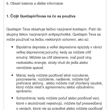
6. Obsah balenia a ďalšie informácie
Čo
je
1.
Q
uetiapin
T
eva
a na čo sa používa
Quetiapin Teva obsahuje liečivo nazývané kvetiapín. Patrí do
skupiny liekov nazývaných antipsychotiká. Quetiapin Teva sa
môže používať na liečbu niektorých ochorení, ako sú:
Bipolárna depresia a veľké depresívne epizódy v rámci
veľkej depresívnej poruchy: kedy sa môžete cítiť
smutný. Môžete sa cítiť stiesnene, mať pocit viny,
nedostatku energie, straty chuti do jedla alebo
nemôžete spávať.
Mánia: kedy môžete pociťovať silné rozrušenie,
povznesenie,
rozčúlenie, nadšenie, môžete byť
prehnane aktívny , alebo môžete mať zhoršený úsudok,
ktorý môže viesť k agresívnemu alebo výbušnému
správaniu
.
Schizofrénia: kedy môžete počuť alebo pociťovať veci,
ktoré v skutočnosti nejestvujú,
môžete byť presvedčený
o veciach, ktoré nie sú pravdivé alebo môžete pociťovať