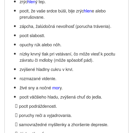
zrýc
hlen
ý tep.
pocit, že vaše srdce búši, bije zrýc
hlen
e alebo
prerušovane.
zápcha, žalúdočná nevoľnosť (porucha trávenia).
pocit slabosti.
opuchy rúk alebo nôh.
nízky krvný tlak pri vstávaní, čo môže viesť k pocitu
závratu či mdloby (môže spôsobiť pád).
zvýšené hladiny cukru v krvi.
rozmazané videnie.
živé sny a nočné
mor
y.
pocit väčšieho hladu, zvýšená chuť do jedla.

pocit podráždenosti.

poruchy reči a vyjadrovania.

samovražedné myšlienky a zhoršenie depresie.