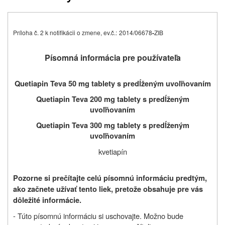
Príloha č. 2 k notifikácii o zmene, ev.č.:
2014/06678
-
ZIB
Písomná informácia pre používateľa
Quetiapin Teva 50 mg tablety s predĺženým uvoľňovaním
Quetiapin Teva 200 mg tablety s predĺženým
uvoľňovaním
Quetiapin Teva 300 mg tablety s predĺženým
uvoľňovaním
kvetiapín
Pozorne si prečítajte celú písomnú informáciu predtým,
ako začnete užívať tento liek,
pretože obsahuje pre vás
dôležité informácie
.
- Túto písomnú informáciu si uschovajte. Možno bude