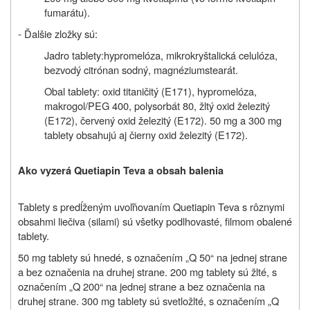
fumarátu).
- Ďalšie zložky sú:
Jadro tablety:
h
ypromelóza, mikrokryštalická celulóza,
bezvodý citrónan sodný, magnéziumstearát.
Obal tablety: oxid titaničitý (E171), hypromelóza,
makrogol/PEG 400, polysorbát 80, žltý oxid železitý
(E172), červený oxid železitý (E172). 50 mg a 300 mg
tablety obsahujú aj čierny oxid železitý (E172).
Ako vyzerá Quetiapin Teva a obsah balenia
Tablety s predĺženým uvoľňovaním Quetiapin Teva s rôznymi
obsahmi liečiva (silami) sú všetky podlhovasté, filmom obalené
tablety.
50 mg tablety sú hnedé, s označením „Q 50“ na jednej strane
a bez označenia na druhej strane. 200 mg tablety sú žlté, s
označením „Q 200“ na jednej strane a bez označenia na
druhej strane. 300 mg tablety sú svetložlté, s označením „Q