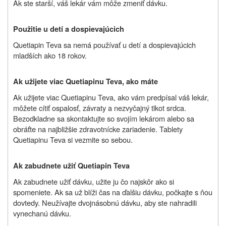
Ak ste starší, váš lekár vám môže zmeniť dávku.
Použitie u detí a dospievajúcich
Quetiapin Teva sa nemá používať u detí a dospievajúcich
mladších ako 18 rokov.
Ak užijete viac Quetiapinu Teva, ako máte
Ak užijete viac Quetiapinu Teva, ako vám predpísal váš lekár,
môžete cítiť ospalosť, závraty a nezvyčajný tlkot srdca.
Bezodkladne sa skontaktujte so svojím lekárom alebo sa
obráťte na najbližšie zdravotnícke zariadenie. Tablety
Quetiapinu Teva si vezmite so sebou.
Ak zabudnete užiť Quetiapin Teva
Ak zabudnete užiť dávku, užite ju čo najskôr ako si
spomeniete. Ak sa už blíži čas na ďalšiu dávku, počkajte s ňou
dovtedy. Neužívajte dvojnásobnú dávku, aby ste nahradili
vynechanú dávku.