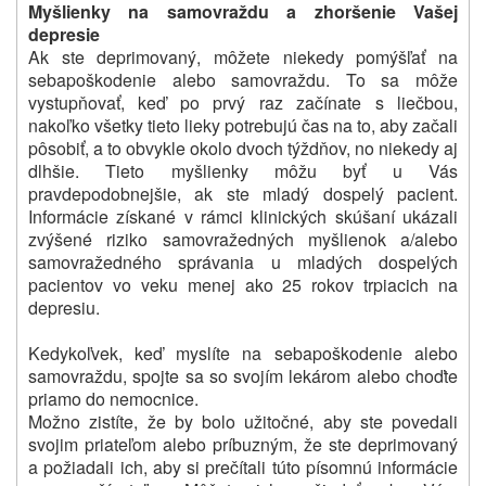
Myšlienky na samovraždu a zhoršenie Vašej
depresie
Ak ste deprimovaný, môžete niekedy pomýšľať na
sebapoškodenie alebo samovraždu.
To sa môže
vystupňovať, keď po prvý raz začínate s liečbou,
nakoľko všetky tieto lieky potrebujú čas na to, aby začali
pôsobiť, a to obvykle okolo dvoch týždňov, no niekedy aj
dlhšie.
Tieto myšlienky môžu byť u Vás
pravdepodobnejšie, ak ste mladý dospelý pacient.
Informácie získané v rámci klinických skúšaní ukázali
zvýšené riziko samovražedných myšlienok a/alebo
samovražedného správania u mladých dospelých
pacientov vo veku menej ako 25 rokov trpiacich na
depresiu.
Kedykoľvek, keď myslíte na sebapoškodenie alebo
samovraždu, spojte sa so svojím lekárom alebo choďte
priamo do nemocnice.
Možno zistíte, že by bolo užitočné, aby ste povedali
svojim priateľom alebo príbuzným, že ste deprimovaný
a požiadali ich, aby si prečítali túto písomnú informácie