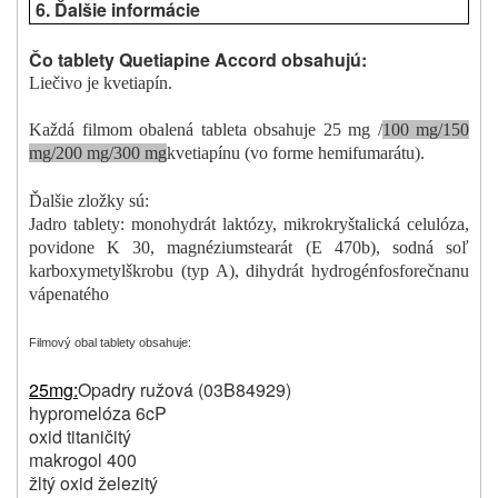
6.
Ďalšie informácie
Čo tablety Quetiapine Accord obsahujú:
Liečivo je kvetiapín.
Každá filmom obalená tableta obsahuje 25 mg /
100 mg/150
mg/200 mg/300 mg
kvetiapínu (vo forme hemifumarátu).
Ďalšie zložky sú:
Jadro tablety:
monohydrát laktózy, mikrokryštalická celulóza,
povidone K 30, magnéziumstearát (E 470b),
sodná soľ
karboxymetylškrobu
(typ A), dihydrát hydrogénfosforečnanu
vápenatého
Filmový obal tablety obsahuje:
25mg:
Opadry ružová (03B84929)
hypromelóza 6cP
oxid titaničitý
makrogol 400
žltý oxid železitý