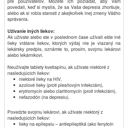
pre používateľov. Môžete ich požiadať, aby Vám
povedali, keď si myslia, že sa Vaša depresia zhoršuje,
alebo ak si robia starosti z akejkoľvek inej zmeny Vášho
správania.
Užívanie iných liekov:
Ak užívate alebo ste v poslednom čase užívali ešte iné
lieky vrátane liekov, ktorých výdaj nie je viazaný na
lekársky predpis, oznámte to, prosím, svojmu lekárovi
alebo lekárnikovi.
Neužívajte tablety kvetiapínu, ak užívate niektoré z
nasledujúcich liekov:
niektoré lieky na HIV,
azolové lieky (proti plesňovým infekciám),
erytromycín alebo claritromycín (proti infekciám),
nefazodón (na depresiu).
Povedzte svojmu lekárovi, ak užívate niektorý z
nasledujúcich liekov:
lieky na epilepsiu – antiepileptiká (ako fenytoín