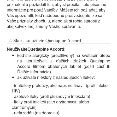
príznakmi a požiadali ich, aby si prečítali túto písomnú
informácie pre používateľov.
Môžete ich požiadať, aby
Vás upozornili, keď nadobudnú presvedčenie, že sa
Vaše príznaky zhoršujú, alebo ak si robia starosti z
akejkoľvek inej zmeny Vášho správania.
2.
Skôr ako užijete Quetiapine Accord
Neužívajte
Quetiapine Accord:
keď ste alergický (precitlivený) na kvetiapín alebo
na ktorúkoľvek z ďalších zložiek Quetiapine
Accord filmom obalených tabliet (pozri časť 6:
Ďalšie informácie).
ak užívate niektorý z nasledujúcich liekov:
- inhibítory proteázy, ako napr. nelfinavir (proti infekcii
HIV)
- azolové lieky (proti plesňovým infekciám)
- lieky proti infekcii (ako erytromycín alebo
claritromycín)
- nefazodón (na depresiu).