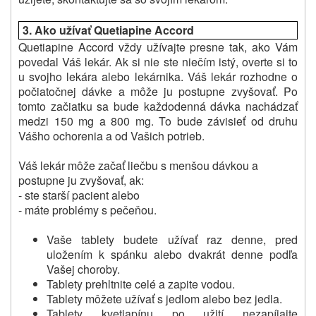
3.
Ako užívať Quetiapine Accord
Quetiapine Accord vždy užívajte presne tak, ako Vám
povedal Váš lekár.
Ak si nie ste niečím istý, overte si to
u svojho lekára alebo lekárnika.
Váš lekár rozhodne o
počiatočnej dávke a môže ju postupne zvyšovať.
Po
tomto začiatku sa bude každodenná dávka nachádzať
medzi 150 mg a 800 mg.
To bude závisieť od druhu
Vášho ochorenia a od Vašich potrieb.
Váš lekár môže začať liečbu s menšou dávkou a
postupne ju zvyšovať, ak:
- ste starší pacient alebo
- máte problémy s pečeňou.
Vaše tablety budete užívať raz denne, pred
uložením k spánku alebo dvakrát denne podľa
Vašej choroby.
Tablety prehltnite celé a zapite vodou.
Tablety môžete užívať s jedlom alebo bez jedla.
Tablety kvetiapínu po užití nezapíjajte