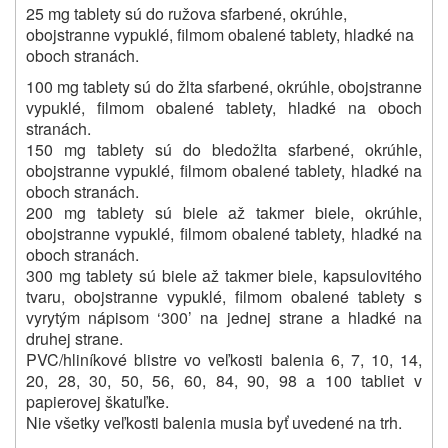
25 mg tablety sú do ružova sfarbené, okrúhle,
obojstranne vypuklé, filmom obalené tablety, hladké na
oboch stranách.
100 mg tablety sú do žlta sfarbené, okrúhle, obojstranne
vypuklé, filmom obalené tablety, hladké na oboch
stranách.
150 mg tablety sú do bledožlta sfarbené, okrúhle,
obojstranne vypuklé, filmom obalené tablety, hladké na
oboch stranách.
200 mg tablety sú biele až takmer biele, okrúhle,
obojstranne vypuklé, filmom obalené tablety, hladké na
oboch stranách.
300 mg tablety sú biele až takmer biele, kapsulovitého
tvaru, obojstranne vypuklé, filmom obalené tablety s
vyrytým nápisom ‘300’ na jednej strane a hladké na
druhej strane.
PVC/hliníkové blistre vo veľkosti balenia 6, 7, 10, 14,
20, 28, 30, 50, 56, 60, 84, 90, 98 a 100 tabliet v
papierovej škatuľke.
Nie všetky veľkosti balenia musia byť uvedené na trh.