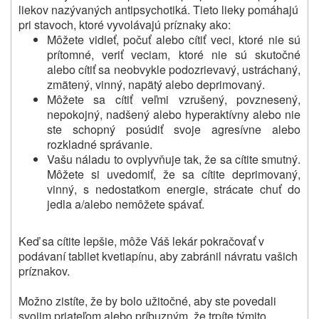
liekov nazývaných antipsychotiká.
Tieto lieky pomáhajú
pri stavoch, ktoré vyvolávajú príznaky ako:
Môžete vidieť, počuť alebo cítiť veci, ktoré nie sú
prítomné, veriť veciam, ktoré nie sú skutočné
alebo cítiť sa neobvykle podozrievavý, ustráchaný,
zmätený, vinný, napätý alebo deprimovaný.
Môžete sa cítiť veľmi vzrušený, povznesený,
nepokojný, nadšený alebo hyperaktívny alebo nie
ste schopný posúdiť svoje agresívne alebo
rozkladné správanie.
Vašu náladu to ovplyvňuje tak, že sa cítite smutný.
Môžete si uvedomiť, že sa cítite deprimovaný,
vinný, s nedostatkom energie, strácate chuť do
jedla a/alebo nemôžete spávať.
Keď sa cítite lepšie, môže Váš lekár pokračovať v
podávaní tabliet kvetiapínu, aby zabránil návratu vašich
príznakov.
Možno zistíte, že by bolo užitočné, aby ste povedali
svojim priateľom alebo príbuzným, že trpíte týmito