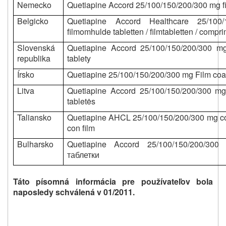
Nemecko
Quetiapine Accord 25/100/150/200/300 mg fi
Belgicko
Quetiapine Accord Healthcare 25/100
filmomhulde tabletten / filmtabletten / compr
Slovenská
Quetiapine Accord 25/100/150/200/300 m
republika
tablety
Írsko
Quetiapine 25/100/150/200/300 mg Film coa
Litva
Quetiapine Accord 25/100/150/200/300 mg
tabletės
Taliansko
Quetiapine AHCL 25/100/150/200/300 mg co
con film
Bulharsko
Quetiapine Accord 25/100/150/200/300
таблетки
Táto písomná informácia pre používateľov bola
naposledy schválená v 01/2011.