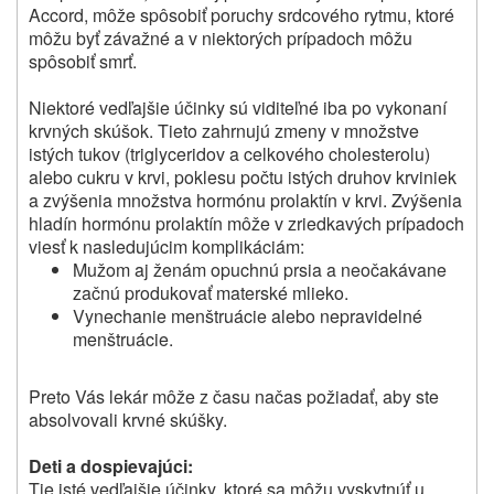
Accord, môže spôsobiť poruchy srdcového rytmu, ktoré
môžu byť závažné a v niektorých prípadoch môžu
spôsobiť smrť.
Niektoré vedľajšie účinky sú viditeľné iba po vykonaní
krvných skúšok.
Tieto zahrnujú zmeny v množstve
istých tukov (triglyceridov a celkového cholesterolu)
alebo cukru v krvi, poklesu počtu istých druhov krviniek
a zvýšenia množstva hormónu prolaktín v krvi.
Zvýšenia
hladín hormónu prolaktín môže v zriedkavých prípadoch
viesť k nasledujúcim komplikáciám:
Mužom aj ženám opuchnú prsia a neočakávane
začnú produkovať materské mlieko.
Vynechanie menštruácie alebo nepravidelné
menštruácie.
Preto Vás lekár môže z času načas požiadať, aby ste
absolvovali krvné skúšky.
Deti a dospievajúci:
Tie isté vedľajšie účinky, ktoré sa môžu vyskytnúť u