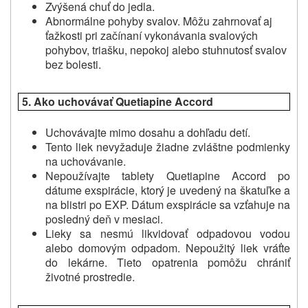
Zvýšená chuť do jedla.
Abnormálne pohyby svalov.
Môžu zahrnovať aj
ťažkosti pri začínaní vykonávania svalových
pohybov, triašku, nepokoj alebo stuhnutosť svalov
bez bolesti.
5.
Ako uchovávať Quetiapine Accord
Uchovávajte mimo dosahu a dohľadu detí.
Tento liek nevyžaduje žiadne zvláštne podmienky
na uchovávanie.
Nepoužívajte tablety Quetiapine Accord po
dátume exspirácie, ktorý je uvedený na škatuľke a
na blistri po EXP. Dátum exspirácie sa vzťahuje na
posledný deň v mesiaci.
Lieky sa nesmú likvidovať odpadovou vodou
alebo domovým odpadom. Nepoužitý liek vráťte
do lekárne. Tieto opatrenia pomôžu chrániť
životné prostredie.