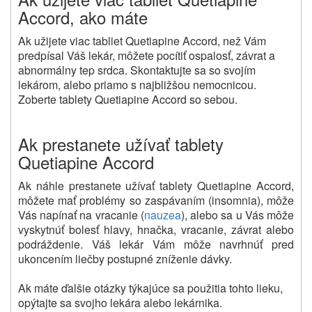
Accord, ako máte
Ak užijete viac tabliet Quetiapine Accord, než Vám
predpísal Váš lekár, môžete pocítiť ospalosť, závrat a
abnormálny tep srdca.
Skontaktujte sa so svojím
lekárom, alebo priamo s najbližšou nemocnicou.
Zoberte tablety Quetiapine Accord so sebou.
Ak prestanete užívať tablety
Quetiapine Accord
Ak náhle prestanete užívať tablety Quetiapine Accord,
môžete mať problémy so zaspávaním (insomnia), môže
Vás napínať na vracanie (
nauzea
), alebo sa u Vás môže
vyskytnúť bolesť hlavy, hnačka, vracanie, závrat alebo
podráždenie.
Váš lekár Vám môže navrhnúť pred
ukoncením liečby postupné zníženie dávky.
Ak máte ďalšie otázky týkajúce sa použitia tohto lieku,
opýtajte sa svojho lekára alebo lekárnika.