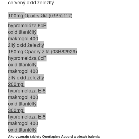
červený oxid železitý
100mg:
Opadry žltá (03B52117)
hypromelóza 6cP
oxid titaničitý
makrogol 400
žltý oxid železitý
150mg:
Opadry žltá (03B82929)
hypromelóza 6cP
oxid titaničitý
makrogol 400
žltý oxid železitý
200mg:
hypromelóza E-5
makrogol 400
oxid titaničitý
300mg:
hypromelóza E-5
makrogol 400
oxid titaničitý
Ako vyzerajú tablety Quetiapine Accord a obsah balenia