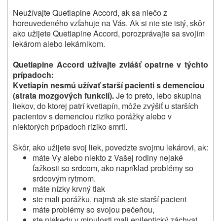
Neužívajte Quetiapine Accord, ak sa niečo z
horeuvedeného vzťahuje na Vás.
Ak si nie ste istý, skôr
ako užijete Quetiapine Accord, porozprávajte sa svojím
lekárom alebo lekárnikom.
Quetiapine Accord užívajte zvlášť opatrne v týchto
prípadoch:
Kvetiapín nesmú užívať starší pacienti s demenciou
(strata mozgových funkcií).
Je to preto, lebo skupina
liekov, do ktorej patrí kvetiapín, môže zvýšiť u starších
pacientov s demenciou riziko porážky alebo v
niektorých prípadoch riziko smrti.
Skôr, ako užijete svoj liek, povedzte svojmu lekárovi, ak:
máte Vy alebo niekto z Vašej rodiny nejaké
ťažkosti so srdcom, ako napríklad problémy so
srdcovým rytmom.
máte nízky krvný tlak
ste mali porážku, najmä ak ste starší pacient
máte problémy so svojou pečeňou,
ste niekedy v minulosti mali epileptický záchvat,