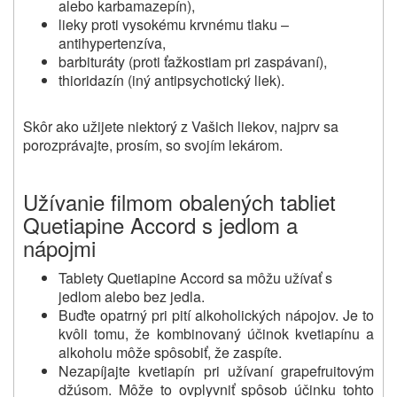
alebo karbamazepín),
lieky proti vysokému krvnému tlaku –
antihypertenzíva,
barbituráty (proti ťažkostiam pri zaspávaní),
thioridazín (iný antipsychotický liek).
Skôr ako užijete niektorý z Vašich liekov, najprv sa
porozprávajte, prosím, so svojím lekárom.
Užívanie filmom obalených tabliet
Quetiapine Accord s jedlom a
nápojmi
Tablety Quetiapine Accord sa môžu užívať s
jedlom alebo bez jedla.
Buďte opatrný pri pití alkoholických nápojov.
Je to
kvôli tomu, že kombinovaný účinok kvetiapínu a
alkoholu môže spôsobiť, že zaspíte.
Nezapíjajte kvetiapín pri užívaní grapefruitovým
džúsom.
Môže to ovplyvniť spôsob účinku tohto