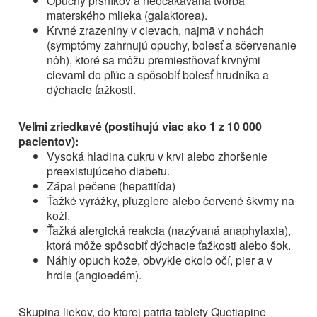
Opuchy prsníkov a neočakávaná tvorba
materského mlieka (galaktorea).
Krvné zrazeniny v cievach, najmä v nohách
(symptómy zahrnujú opuchy, bolesť a sčervenanie
nôh), ktoré sa môžu premiestňovať krvnými
cievami do pľúc a spôsobiť bolesť hrudníka a
dýchacie ťažkosti.
Veľmi zriedkavé (postihujú viac ako 1 z 10 000
pacientov):
Vysoká hladina cukru v krvi alebo zhoršenie
preexistujúceho diabetu.
Zápal pečene (hepatitída)
Ťažké vyrážky, pľuzgiere alebo červené škvrny na
koži.
Ťažká alergická reakcia (nazývaná anaphylaxia),
ktorá môže spôsobiť dýchacie ťažkosti alebo šok.
Náhly opuch kože, obvykle okolo očí, pier a v
hrdle (angioedém).
Skupina liekov, do ktorej patria tablety Quetiapine