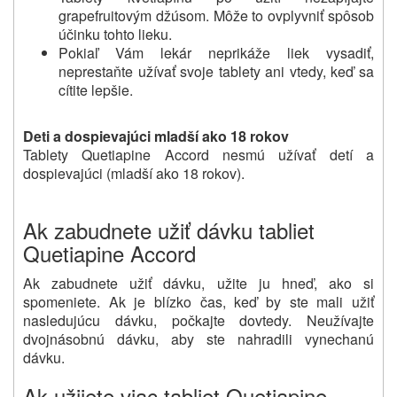
grapefruitovým džúsom.
Môže to ovplyvniť spôsob
účinku tohto lieku.
Pokiaľ Vám lekár neprikáže liek vysadiť,
neprestaňte užívať svoje tablety ani vtedy, keď sa
cítite lepšie.
Deti a dospievajúci mladší ako 18 rokov
Tablety Quetiapine Accord nesmú užívať detí a
dospievajúci (mladší ako 18 rokov).
Ak zabudnete užiť dávku tabliet
Quetiapine Accord
Ak zabudnete užiť dávku, užite ju hneď, ako si
spomeniete.
Ak je blízko čas, keď by ste mali užiť
nasledujúcu dávku, počkajte dovtedy.
Neužívajte
dvojnásobnú dávku, aby ste nahradili vynechanú
dávku.
Ak užijete viac tabliet Quetiapine