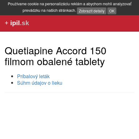
Používame cookie na personalizáciu reklám a abychom mohli analyzovať
prevádzku na našich stránkach.
Zobrazit detaily
OK
+
ipil
.sk
Quetiapine Accord 150
filmom obalené tablety
Príbalový leták
Súhrn údajov o lieku