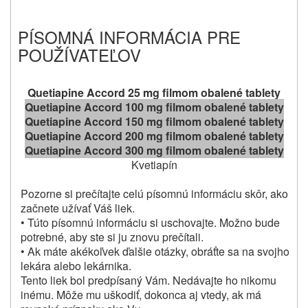
PÍSOMNÁ INFORMÁCIA PRE
POUŽÍVATEĽOV
Quetiapine Accord 25 mg filmom obalené tablety
Quetiapine Accord 100 mg filmom obalené tablety
Quetiapine Accord 150 mg filmom obalené tablety
Quetiapine Accord 200 mg filmom obalené tablety
Quetiapine Accord 300 mg filmom obalené tablety
Kvetiapín
Pozorne si prečítajte celú písomnú informáciu skôr, ako
začnete užívať Váš liek.
•
Túto písomnú informáciu si uschovajte.
Možno bude
potrebné, aby ste si ju znovu prečítali.
• Ak máte akékoľvek ďalšie otázky, obráťte sa na svojho
lekára alebo lekárnika.
Tento liek bol predpísaný Vám.
Nedávajte ho nikomu
inému.
Môže mu uškodiť, dokonca aj vtedy, ak má