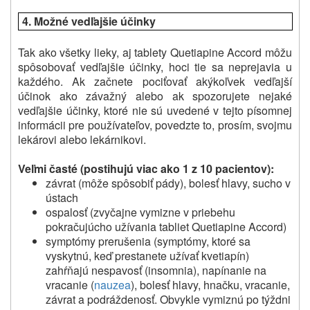
4.
Možné vedľajšie účinky
Tak ako všetky lieky, aj tablety Quetiapine Accord môžu
spôsobovať vedľajšie účinky, hoci tie sa neprejavia u
každého.
Ak začnete pociťovať akýkoľvek vedľajší
účinok ako závažný alebo ak spozorujete nejaké
vedľajšie účinky, ktoré nie sú uvedené v tejto písomnej
informácii pre používateľov, povedzte to, prosím, svojmu
lekárovi alebo lekárnikovi.
Veľmi časté (postihujú viac ako 1 z 10 pacientov):
závrat (môže spôsobiť pády), bolesť hlavy, sucho v
ústach
ospalosť (zvyčajne vymizne v priebehu
pokračujúcho užívania tabliet Quetiapine Accord)
symptómy prerušenia (symptómy, ktoré sa
vyskytnú, keď prestanete užívať kvetiapín)
zahŕňajú nespavosť (insomnia), napínanie na
vracanie (
nauzea
), bolesť hlavy, hnačku, vracanie,
závrat a podráždenosť. Obvykle vymiznú po týždni