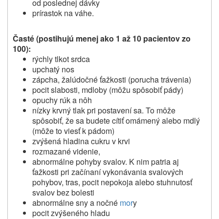
od poslednej dávky
prírastok na váhe.
Časté (postihujú menej ako 1 až 10 pacientov zo
100):
rýchly tlkot srdca
upchatý nos
zápcha, žalúdočné ťažkosti (porucha trávenia)
pocit slabosti, mdloby (môžu spôsobiť pády)
opuchy rúk a nôh
nízky krvný tlak pri postavení sa.
To môže
spôsobiť, že sa budete cítiť omámený alebo mdlý
(môže to viesť k pádom)
zvýšená hladina cukru v krvi
rozmazané videnie,
abnormálne pohyby svalov. K nim patria aj
ťažkosti pri začínaní vykonávania svalových
pohybov, tras, pocit nepokoja alebo stuhnutosť
svalov bez bolesti
abnormálne sny a nočné
mor
y
pocit zvýšeného hladu