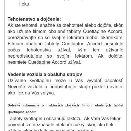
lieku.
Tehotenstvo a dojčenie:
Ak ste tehotná, snažíte sa otehotnieť alebo dojčíte, skôr,
ako užijete filmom obalené tablety Quetiapine Accord,
porozprávajte sa so svojím lekárom alebo lekárnikom.
Filmom obalené tablety Quetiapine Accord nesmiete
počas tehotenstva užívať, kým ich užívanie
neprediskutujete so svojím lekárom. Ak dojčíte,
nesmiete Quetiapine Accord užívať.
Vedenie vozidla a obsluha strojov
Užívanie kvetiapínu môže u Vás vyvolať ospalosť.
Neveďte vozidlá a neobsluhujte stroje pokiaľ neviete,
ako liek na Vás vplýva.
Dôležité informácie o niektorých zložkách filmom obalených tabliet
Quetiapine Accord
Tablety kvetiapínu obsahujú laktózu.
Ak Vám Váš lekár
povedal, že neznášate niektoré cukry, skôr, ako liek
užijete, skontaktujte sa so svojím lekárom.