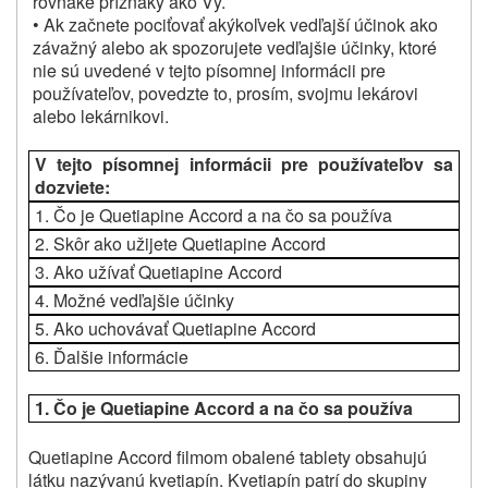
rovnaké príznaky ako Vy.
• Ak začnete pociťovať akýkoľvek vedľajší účinok ako
závažný alebo ak spozorujete vedľajšie účinky, ktoré
nie sú uvedené v tejto písomnej informácii pre
používateľov, povedzte to, prosím, svojmu lekárovi
alebo lekárnikovi.
V tejto písomnej informácii pre používateľov sa
dozviete:
1.
Čo je Quetiapine Accord a na čo sa používa
2.
Skôr ako užijete Quetiapine Accord
3.
Ako užívať Quetiapine Accord
4.
Možné vedľajšie účinky
5.
Ako uchovávať Quetiapine Accord
6.
Ďalšie informácie
1.
Čo je Quetiapine Accord a na čo sa používa
Quetiapine Accord filmom obalené tablety obsahujú
látku nazývanú kvetiapín.
Kvetiapín patrí do skupiny