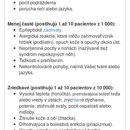
pocit podráždenia
porucha reči alebo jazyka.
Menej časté (postihujú 1 až 10 pacientov z 1 000):
Epileptické
záchvaty
Alergické reakcie, ktoré môžu zahrnovať vznik
hrčiek (podliatin), opuch kože a opuchy okolo úst.
Nepríjemné pocity v nohách (nazývané tiež
syndróm nepokojných nôh).
Ťažkosti s prehĺtaním.
Nekontrolované pohyby, najmä Vašej tváre alebo
jazyka.
Zriedkavé (postihujú 1 až 10 pacientov z 10 000):
Vysoká teplota (horúčka),
pretrvávajúca bolesť hrdla
alebo vredy v ústach, zrýc
hlen
é dýchanie,
potenie, stuhnuté svaly, pocit ospalosti alebo
mdloby.
Žltnutie kože a očí (žltačka).
Dlhotrvajúca a bolestivá erekcia (priapizmus).