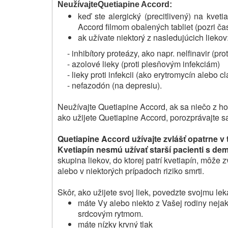
Neužívajte
Quetiapine Accord:
keď ste alergický (precitlivený) na kvet
Accord filmom obalených tabliet (pozri čas
ak užívate niektorý z nasledujúcich liekov
- inhibítory proteázy, ako napr. nelfinavir (prot
- azolové lieky (proti plesňovým infekciám)
- lieky proti infekcii (ako erytromycín alebo cl
- nefazodón (na depresiu).
Neužívajte Quetiapine Accord, ak sa niečo z h
ako užijete Quetiapine Accord, porozprávajte s
Quetiapine Accord užívajte zvlášť opatrne v
Kvetiapín nesmú užívať starší pacienti s de
skupina liekov, do ktorej patrí kvetiapín, môže 
alebo v niektorých prípadoch riziko smrti.
Skôr, ako užijete svoj liek, povedzte svojmu leká
máte Vy alebo niekto z Vašej rodiny neja
srdcovým rytmom.
máte nízky krvný tlak