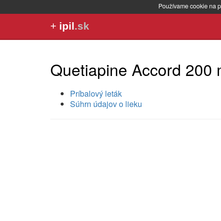
Používame cookie na p
+
ipil
.sk
Quetiapine Accord 200 
Príbalový leták
Súhrn údajov o lieku