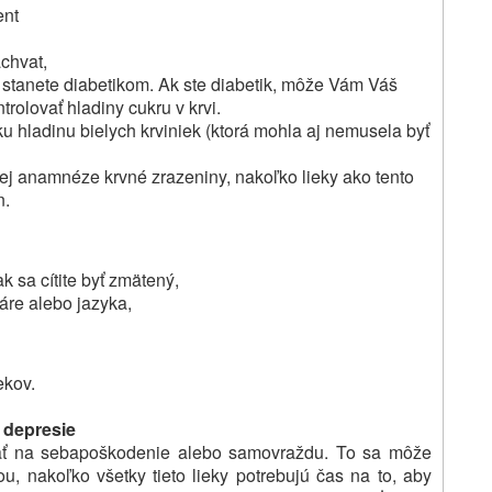
ent
áchvat,
a stanete diabetikom. Ak
ste diabetik, môže Vám Váš
trolovať hladiny cukru v krvi.
ku hladinu bielych krviniek (ktorá mohla aj nemusela byť
jej anamnéze krvné zrazeniny, nakoľko lieky ako tento
n.
k sa cítite byť zmätený,
áre alebo jazyka,
ekov.
 depresie
ať na sebapoškodenie alebo samovraždu.
To sa môže
u, nakoľko všetky tieto lieky potrebujú čas na to, aby