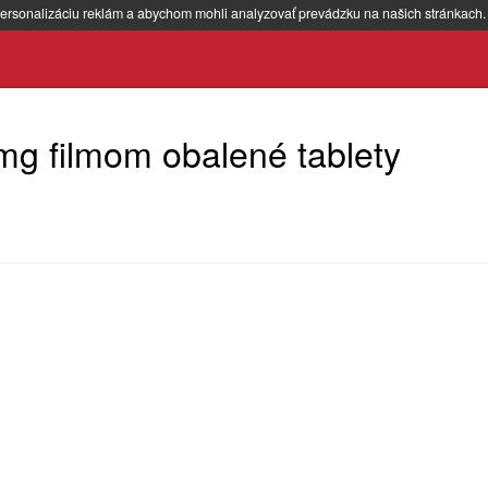
ersonalizáciu reklám a abychom mohli analyzovať prevádzku na našich stránkach
mg filmom obalené tablety