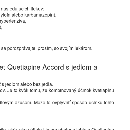
 nasledujúcich liekov:
enytoín alebo karbamazepín),
hypertenzíva,
),
v sa porozprávajte, prosím, so svojím lekárom.
et Quetiapine Accord s jedlom a
 s jedlom alebo bez jedla.
ov.
Je to kvôli tomu, že kombinovaný účinok kvetiapínu
ruitovým džúsom.
Môže to ovplyvniť spôsob účinku tohto
číte, skôr, ako užijete filmom obalené tablety Quetiapine