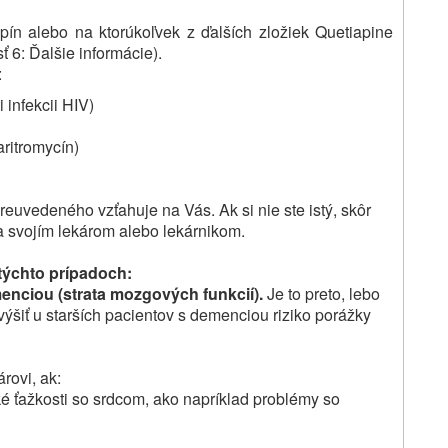
iapín alebo na ktorúkoľvek z ďalších zložiek Quetiapine
ť 6: Ďalšie informácie).
:
i infekcii HIV)
aritromycín)
oreuvedeného vzťahuje na Vás.
Ak si nie ste istý, skôr
a svojím lekárom alebo lekárnikom.
 týchto prípadoch:
menciou (strata mozgových funkcií).
Je to preto, lebo
zvýšiť u starších pacientov s demenciou riziko porážky
rovi, ak:
ké ťažkosti so srdcom, ako napríklad problémy so