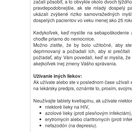
začali pôsobiť, a to obvykle okolo dvoch týždňo
pravdepodobnejšie, ak ste mladý dospelý pa
ukázali zvýšené riziko samovražedných myš
dospelých pacientov vo veku menej ako 25 roko
Kedykoľvek, keď myslíte na sebapoškodenie 
choďte priamo do nemocnice.
Možno zistíte, že by bolo užitočné, aby st
deprimovaný a požiadali ich, aby si prečítali
požiadať, aby Vám povedali, keď si myslia, že 
akejkoľvek inej zmeny Vášho správania.
Užívanie iných liekov:
Ak užívate alebo ste v poslednom čase užívali eš
na lekársky predpis, oznámte to, prosím, svojmu
Neužívajte tablety kvetiapínu, ak užívate niekto
niektoré lieky na HIV,
azolové lieky (proti plesňovým infekciám),
erytromycín alebo claritromycín (proti infe
nefazodón (na depresiu).