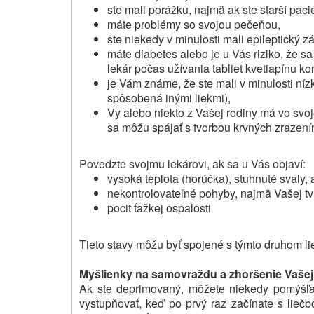
ste mali porážku, najmä ak ste starší paci
máte problémy so svojou pečeňou,
ste niekedy v minulosti mali epileptický z
máte diabetes alebo je u Vás riziko, že s
lekár počas užívania tabliet kvetiapínu kon
je Vám známe, že ste mali v minulosti níz
spôsobená inými liekmi),
Vy alebo niekto z Vašej rodiny má vo svo
sa môžu spájať s tvorbou krvných zrazení
Povedzte svojmu lekárovi, ak sa u Vás objaví:
vysoká teplota (horúčka), stuhnuté svaly, a
nekontrolovateľné pohyby, najmä Vašej tv
pocit ťažkej ospalosti
Tieto stavy môžu byť spojené s týmto druhom li
Myšlienky na samovraždu a zhoršenie Vašej
Ak ste deprimovaný, môžete niekedy pomýšľ
vystupňovať, keď po prvý raz začínate s liečbo