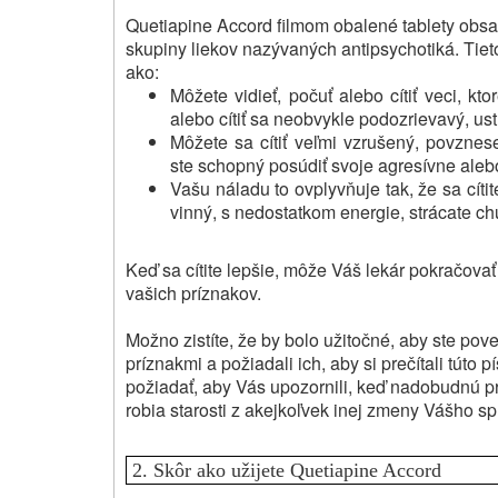
Quetiapine Accord filmom obalené tablety obsa
skupiny liekov nazývaných antipsychotiká.
Tiet
ako:
Môžete vidieť, počuť alebo cítiť veci, kt
alebo cítiť sa neobvykle podozrievavý, u
Môžete sa cítiť veľmi vzrušený, povznes
ste schopný posúdiť svoje agresívne aleb
Vašu náladu to ovplyvňuje tak, že sa cíti
vinný, s nedostatkom energie, strácate ch
Keď sa cítite lepšie, môže Váš lekár pokračovať
vašich príznakov.
Možno zistíte, že by bolo užitočné, aby ste pove
príznakmi a požiadali ich, aby si prečítali túto
požiadať, aby Vás upozornili, keď nadobudnú pr
robia starosti z akejkoľvek inej zmeny Vášho sp
2.
Skôr ako užijete Quetiapine Accord