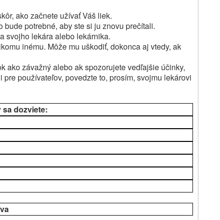
kôr, ako začnete užívať Váš liek.
bude potrebné, aby ste si ju znovu prečítali.
a svojho lekára alebo lekárnika.
ikomu inému.
Môže mu uškodiť, dokonca aj vtedy, ak
ok ako závažný alebo ak spozorujete vedľajšie účinky,
i pre používateľov, povedzte to, prosím, svojmu lekárovi
v sa dozviete:
íva