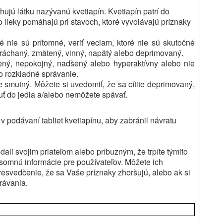
hujú látku nazývanú kvetiapín.
Kvetiapín patrí do
o lieky pomáhajú pri stavoch, ktoré vyvolávajú príznaky
oré nie sú prítomné, veriť veciam, ktoré nie sú skutočné
stráchaný, zmätený, vinný, napätý alebo deprimovaný.
ený, nepokojný, nadšený alebo hyperaktívny alebo nie
o rozkladné správanie.
te smutný.
Môžete si uvedomiť, že sa cítite deprimovaný,
uť do jedla a/alebo nemôžete spávať.
 v podávaní tabliet kvetiapínu, aby zabránil návratu
dali svojim priateľom alebo príbuzným, že trpíte týmito
 písomnú informácie pre používateľov.
Môžete ich
esvedčenie, že sa Vaše príznaky zhoršujú, alebo ak si
rávania.