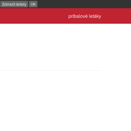
.
Zobrazit detaily
OK
príbalové letáky