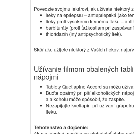
Povedzte svojmu lekárovi, ak užívate niektorý z
lieky na epilepsiu – antiepileptiká (ako f
lieky proti vysokému krvnému tlaku – anti
barbituráty (proti ťažkostiam pri zaspávaní
thioridazín (iný antipsychotický liek).
Skôr ako užijete niektorý z Vašich liekov, najpr
Užívanie filmom obalených tabli
nápojmi
Tablety Quetiapine Accord sa môžu užívať
Buďte opatrný pri pití alkoholických nápoj
a alkoholu môže spôsobiť, že zaspíte.
Nezapíjajte kvetiapín pri užívaní grapef
lieku.
Tehotenstvo a dojčenie:
Ak ste tehotná, snažíte sa otehotnieť alebo doj