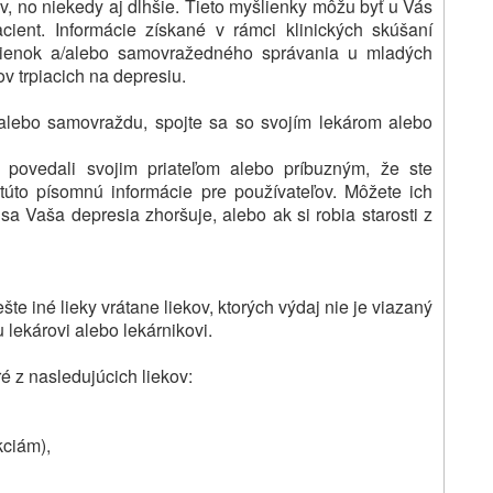
v, no niekedy aj dlhšie.
Tieto myšlienky môžu byť u Vás
cient.
Informácie získané v rámci klinických skúšaní
lienok a/alebo samovražedného správania u mladých
v trpiacich na depresiu.
alebo samovraždu, spojte sa so svojím lekárom alebo
e povedali svojim priateľom alebo príbuzným, že ste
 túto písomnú informácie pre používateľov. Môžete ich
sa Vaša depresia zhoršuje, alebo ak si robia starosti z
te iné lieky vrátane liekov, ktorých výdaj nie je viazaný
 lekárovi alebo lekárnikovi.
ré z nasledujúcich liekov:
kciám),