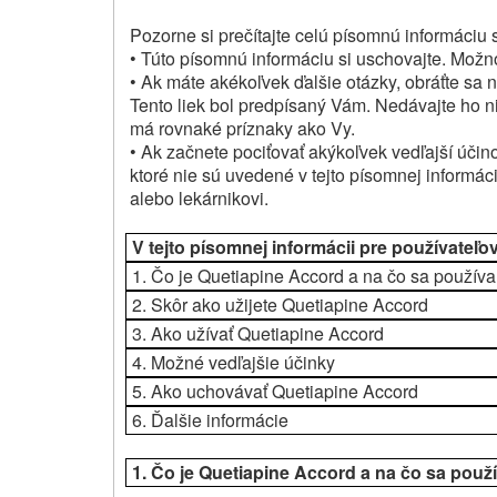
Pozorne si prečítajte celú písomnú informáciu s
•
Túto písomnú informáciu si uschovajte.
Možno 
• Ak máte akékoľvek ďalšie otázky, obráťte sa n
Tento liek bol predpísaný Vám.
Nedávajte ho n
má rovnaké príznaky ako Vy.
• Ak začnete pociťovať akýkoľvek vedľajší účin
ktoré nie sú uvedené v tejto písomnej informáci
alebo lekárnikovi.
V tejto písomnej informácii pre používateľo
1.
Čo je Quetiapine Accord a na čo sa používa
2.
Skôr ako užijete Quetiapine Accord
3.
Ako užívať Quetiapine Accord
4.
Možné vedľajšie účinky
5.
Ako uchovávať Quetiapine Accord
6.
Ďalšie informácie
1.
Čo je Quetiapine Accord a na čo sa použ