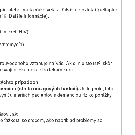
iapín alebo na ktorúkoľvek z ďalších zložiek Quetiapine
ť 6: Ďalšie informácie).
:
i infekcii HIV)
aritromycín)
oreuvedeného vzťahuje na Vás.
Ak si nie ste istý, skôr
a svojím lekárom alebo lekárnikom.
 týchto prípadoch:
menciou (strata mozgových funkcií).
Je to preto, lebo
zvýšiť u starších pacientov s demenciou riziko porážky
rovi, ak:
ké ťažkosti so srdcom, ako napríklad problémy so