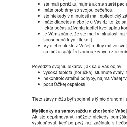
ste mali porážku, najmä ak ste starší paci
máte problémy so svojou pečeňou,
ste niekedy v minulosti mali epileptický z
máte diabetes alebo je u Vás riziko, že s
lekár počas užívania tabliet kvetiapínu kon
je Vám známe, že ste mali v minulosti níz
spôsobená inými liekmi),
Vy alebo niekto z Vašej rodiny má vo svo
sa môžu spájať s tvorbou krvných zrazení
Povedzte svojmu lekárovi, ak sa u Vás objaví:
vysoká teplota (horúčka), stuhnuté svaly, a
nekontrolovateľné pohyby, najmä Vašej tv
pocit ťažkej ospalosti
Tieto stavy môžu byť spojené s týmto druhom li
Myšlienky na samovraždu a zhoršenie Vašej
Ak ste deprimovaný, môžete niekedy pomýšľ
vystupňovať, keď po prvý raz začínate s liečbo