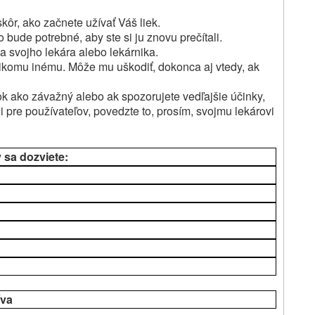
kôr, ako začnete užívať Váš liek.
bude potrebné, aby ste si ju znovu prečítali.
a svojho lekára alebo lekárnika.
ikomu inému.
Môže mu uškodiť, dokonca aj vtedy, ak
ok ako závažný alebo ak spozorujete vedľajšie účinky,
i pre používateľov, povedzte to, prosím, svojmu lekárovi
v sa dozviete:
íva