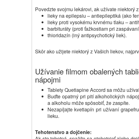
Povedzte svojmu lekárovi, ak užívate niektorý z
lieky na epilepsiu – antiepileptiká (ako f
lieky proti vysokému krvnému tlaku – anti
barbituráty (proti ťažkostiam pri zaspávaní
thioridazín (iný antipsychotický liek).
Skôr ako užijete niektorý z Vašich liekov, najpr
Užívanie filmom obalených tabli
nápojmi
Tablety Quetiapine Accord sa môžu užívať
Buďte opatrný pri pití alkoholických nápoj
a alkoholu môže spôsobiť, že zaspíte.
Nezapíjajte kvetiapín pri užívaní grapef
lieku.
Tehotenstvo a dojčenie:
Ak ste tehotná, snažíte sa otehotnieť alebo doj