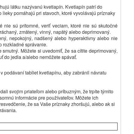
hujú látku nazývanú kvetiapín.
Kvetiapín patrí do
o lieky pomáhajú pri stavoch, ktoré vyvolávajú príznaky
oré nie sú prítomné, veriť veciam, ktoré nie sú skutočné
stráchaný, zmätený, vinný, napätý alebo deprimovaný.
ený, nepokojný, nadšený alebo hyperaktívny alebo nie
o rozkladné správanie.
te smutný.
Môžete si uvedomiť, že sa cítite deprimovaný,
uť do jedla a/alebo nemôžete spávať.
 v podávaní tabliet kvetiapínu, aby zabránil návratu
dali svojim priateľom alebo príbuzným, že trpíte týmito
 písomnú informácie pre používateľov.
Môžete ich
esvedčenie, že sa Vaše príznaky zhoršujú, alebo ak si
rávania.