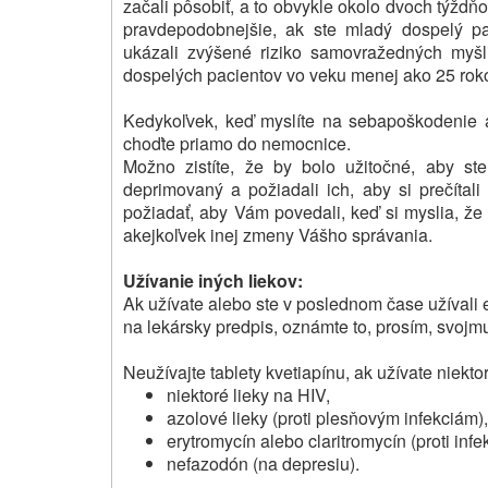
začali pôsobiť, a to obvykle okolo dvoch týždňo
pravdepodobnejšie, ak ste mladý dospelý pa
ukázali zvýšené riziko samovražedných myš
dospelých pacientov vo veku menej ako 25 roko
Kedykoľvek, keď myslíte na sebapoškodenie 
choďte priamo do nemocnice.
Možno zistíte, že by bolo užitočné, aby st
deprimovaný a požiadali ich, aby si prečítali
požiadať, aby Vám povedali, keď si myslia, že 
akejkoľvek inej zmeny Vášho správania.
Užívanie iných liekov:
Ak užívate alebo ste v poslednom čase užívali eš
na lekársky predpis, oznámte to, prosím, svojmu
Neužívajte tablety kvetiapínu, ak užívate niekto
niektoré lieky na HIV,
azolové lieky (proti plesňovým infekciám),
erytromycín alebo claritromycín (proti infe
nefazodón (na depresiu).