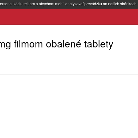
ersonalizáciu reklám a abychom mohli analyzovať prevádzku na našich stránkach
mg filmom obalené tablety