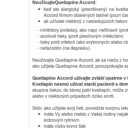
Neužívajte
Quetiapine Accord:
keď ste alergický (precitlivený) na kvet
Accord filmom obalených tabliet (pozri čas
ak užívate niektorý z nasledujúcich liekov
- inhibítory proteázy, ako napr. nelfinavir (prot
- azolové lieky (proti plesňovým infekciám)
- lieky proti infekcii (ako erytromycín alebo cl
- nefazodón (na depresiu).
Neužívajte Quetiapine Accord, ak sa niečo z h
ako užijete Quetiapine Accord, porozprávajte s
Quetiapine Accord užívajte zvlášť opatrne v
Kvetiapín nesmú užívať starší pacienti s de
skupina liekov, do ktorej patrí kvetiapín, môže 
alebo v niektorých prípadoch riziko smrti.
Skôr, ako užijete svoj liek, povedzte svojmu leká
máte Vy alebo niekto z Vašej rodiny neja
srdcovým rytmom.
máte nízky krvný tlak