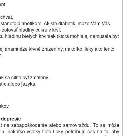
ent
áchvat,
a stanete diabetikom. Ak
ste diabetik, môže Vám Váš
trolovať hladiny cukru v krvi.
ku hladinu bielych krviniek (ktorá mohla aj nemusela byť
jej anamnéze krvné zrazeniny, nakoľko lieky ako tento
n.
k sa cítite byť zmätený,
áre alebo jazyka,
ekov.
 depresie
ať na sebapoškodenie alebo samovraždu.
To sa môže
u, nakoľko všetky tieto lieky potrebujú čas na to, aby