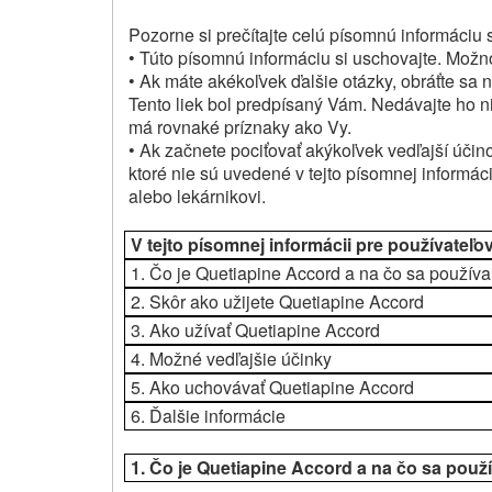
Pozorne si prečítajte celú písomnú informáciu s
•
Túto písomnú informáciu si uschovajte.
Možno 
• Ak máte akékoľvek ďalšie otázky, obráťte sa n
Tento liek bol predpísaný Vám.
Nedávajte ho n
má rovnaké príznaky ako Vy.
• Ak začnete pociťovať akýkoľvek vedľajší účin
ktoré nie sú uvedené v tejto písomnej informáci
alebo lekárnikovi.
V tejto písomnej informácii pre používateľo
1.
Čo je Quetiapine Accord a na čo sa používa
2.
Skôr ako užijete Quetiapine Accord
3.
Ako užívať Quetiapine Accord
4.
Možné vedľajšie účinky
5.
Ako uchovávať Quetiapine Accord
6.
Ďalšie informácie
1.
Čo je Quetiapine Accord a na čo sa použ