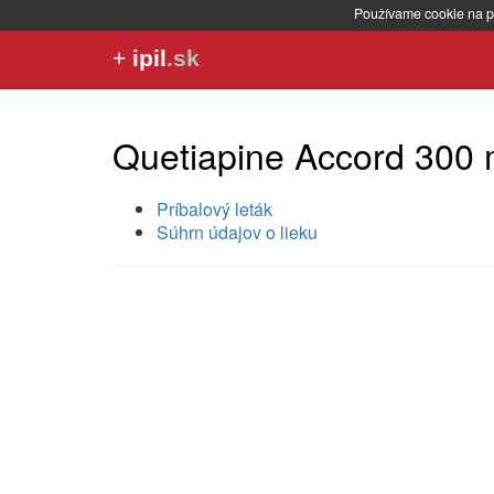
Používame cookie na p
+
ipil
.sk
Quetiapine Accord 300 
Príbalový leták
Súhrn údajov o lieku