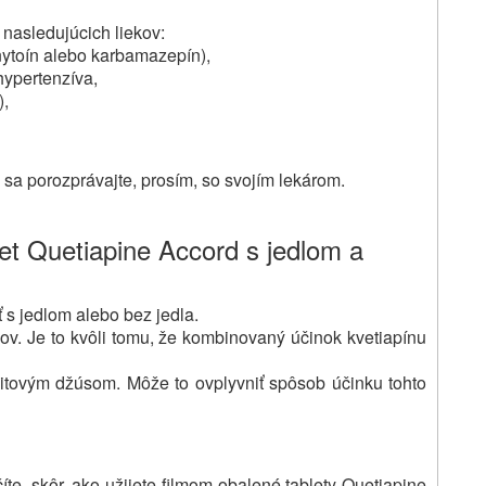
 nasledujúcich liekov:
enytoín alebo karbamazepín),
hypertenzíva,
),
v sa porozprávajte, prosím, so svojím lekárom.
et Quetiapine Accord s jedlom a
 s jedlom alebo bez jedla.
ov.
Je to kvôli tomu, že kombinovaný účinok kvetiapínu
ruitovým džúsom.
Môže to ovplyvniť spôsob účinku tohto
číte, skôr, ako užijete filmom obalené tablety Quetiapine