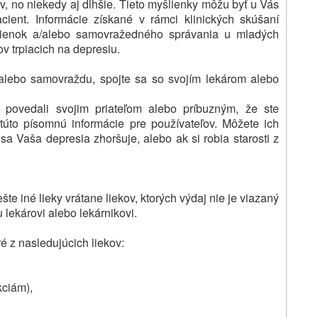
v, no niekedy aj dlhšie.
Tieto myšlienky môžu byť u Vás
cient.
Informácie získané v rámci klinických skúšaní
lienok a/alebo samovražedného správania u mladých
v trpiacich na depresiu.
alebo samovraždu, spojte sa so svojím lekárom alebo
e povedali svojim priateľom alebo príbuzným, že ste
 túto písomnú informácie pre používateľov. Môžete ich
sa Vaša depresia zhoršuje, alebo ak si robia starosti z
te iné lieky vrátane liekov, ktorých výdaj nie je viazaný
 lekárovi alebo lekárnikovi.
ré z nasledujúcich liekov:
kciám),