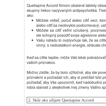
Quetiapine Accord filmom obalené tablety obsa
skupiny liekov nazývaných antipsychotiká.
Tiet
ako:
Môžete vidieť, počuť alebo cítiť veci, kt
alebo cítiť sa neobvykle podozrievavý, u
Môžete sa cítiť veľmi vzrušený, povznes
ste schopný posúdiť svoje agresívne aleb
Vašu náladu to ovplyvňuje tak, že sa cíti
vinný, s nedostatkom energie, strácate ch
Keď sa cítite lepšie, môže Váš lekár pokračovať
vašich príznakov.
Možno zistíte, že by bolo užitočné, aby ste pove
príznakmi a požiadali ich, aby si prečítali túto
požiadať, aby Vás upozornili, keď nadobudnú pr
robia starosti z akejkoľvek inej zmeny Vášho sp
2.
Skôr ako užijete Quetiapine Accord