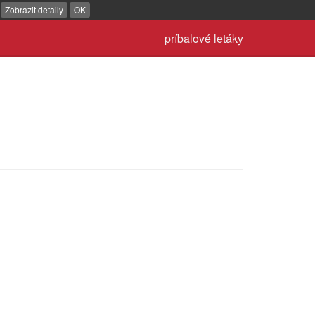
.
Zobrazit detaily
OK
príbalové letáky