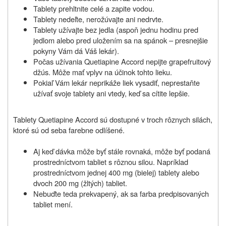
Tablety prehltnite celé a zapite vodou.
Tablety nedeľte, nerožúvajte ani nedrvte.
Tablety užívajte bez jedla (aspoň jednu hodinu pred
jedlom alebo pred uložením sa na spánok – presnejšie
pokyny Vám dá Váš lekár).
Počas užívania Quetiapine Accord nepijte grapefruitový
džús. Môže mať vplyv na účinok tohto lieku.
Pokiaľ Vám lekár neprikáže liek vysadiť, neprestaňte
užívať svoje tablety ani vtedy, keď sa cítite lepšie.
Tablety Quetiapine Accord sú dostupné v troch rôznych silách,
ktoré sú od seba farebne odlíšené.
Aj keď dávka môže byť stále rovnaká, môže byť podaná
prostredníctvom tabliet s rôznou silou. Napríklad
prostredníctvom jednej 400 mg (bielej) tablety alebo
dvoch 200 mg (žltých) tabliet.
Nebuďte teda prekvapený, ak sa farba predpisovaných
tabliet mení.