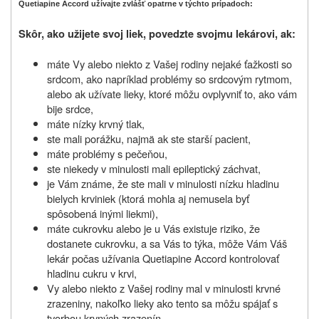
Quetiapine Accord užívajte zvlášť opatrne v týchto prípadoch:
Skôr, ako užijete svoj liek, povedzte svojmu lekárovi, ak:
máte Vy alebo niekto z Vašej rodiny nejaké ťažkosti so
srdcom, ako napríklad problémy so srdcovým rytmom,
alebo ak užívate lieky, ktoré môžu ovplyvniť to, ako vám
bije srdce,
máte nízky krvný tlak,
ste mali porážku, najmä ak ste starší pacient,
máte problémy s pečeňou,
ste niekedy v minulosti mali epileptický záchvat,
je Vám známe, že ste mali v minulosti nízku hladinu
bielych krviniek (ktorá mohla aj nemusela byť
spôsobená inými liekmi),
máte cukrovku alebo je u Vás existuje riziko, že
dostanete cukrovku, a sa Vás to týka, môže Vám Váš
lekár počas užívania Quetiapine Accord kontrolovať
hladinu cukru v krvi,
Vy alebo niekto z Vašej rodiny mal v minulosti krvné
zrazeniny, nakoľko lieky ako tento sa môžu spájať s
tvorbou krvných zrazenín,