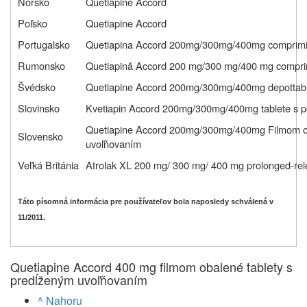
Nórsko
Quetiapine Accord
Poľsko
Quetiapine Accord
Portugalsko
Quetiapina Accord 200mg/300mg/400mg comprimid
Rumonsko
Quetiapină Accord 200 mg/300 mg/400 mg comprima
Švédsko
Quetiapine Accord 200mg/300mg/400mg depottabl
Slovinsko
Kvetiapin Accord 200mg/300mg/400mg tablete s p
Quetiapine Accord 200mg/300mg/400mg Filmom ob
Slovensko
uvoľňovaním
Veľká Británia
Atrolak XL 200 mg/ 300 mg/ 400 mg prolonged-rel
Táto písomná informácia pre používateľov bola naposledy schválená v
11/2011.
Quetiapine Accord 400 mg filmom obalené tablety s
predĺženým uvoľňovaním
^ Nahoru