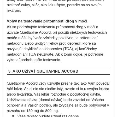
niektoré cukry, skôr, ako liek užijete, poraďte sa so svojím
lekárom.
Vplyv na testovanie prítomnosti drog v moči
Ak sa podrobujete testovaniu prítomnosti drog v moči a
užívate Quetiapine Accord, pri použití niektorých testovacích
metód môžu byť vaše výsledky pozitívne na prítomnosť
metadonu alebo určitých liekov proti depresii, ktoré sa
nazývajú tricyklické antidepresíva (TCA), aj keď žiadny
metadon ani TCA neužívate. Ak k tomu dôjde, je potrebné
vykonať podrobnejšie testovanie.
3. AKO UŽÍVAŤ QUETIAPINE ACCORD
Quetiapine Accord vždy užívajte presne tak, ako Vám povedal
Váš lekár. Ak si nie ste niečím istý, overte si to u svojho lekára
alebo lekárnika. Váš lekár rozhodne o počiatočnej dávke.
Udržiavacia dávka (denná dávka) bude závisieť od Vašeho
ochorenia a Vašich potrieb, ale zvyčajne sa bude pohybovať v
rozsahu od 150 mg do 800 mg.
Vaše tablety budete užívať raz denne.