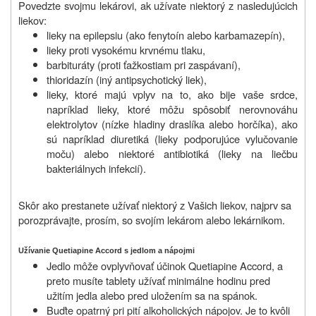
Povedzte svojmu lekárovi, ak užívate niektorý z nasledujúcich
liekov:
lieky na epilepsiu (ako fenytoín alebo karbamazepín),
lieky proti vysokému krvnému tlaku,
barbituráty (proti ťažkostiam pri zaspávaní),
thioridazín (iný antipsychotický liek),
lieky, ktoré majú vplyv na to, ako bije vaše srdce,
napríklad lieky, ktoré môžu spôsobiť nerovnováhu
elektrolytov (nízke hladiny draslíka alebo horčíka), ako
sú napríklad diuretiká (lieky podporujúce vylučovanie
moču) alebo niektoré antibiotiká (lieky na liečbu
bakteriálnych infekcií).
Skôr ako prestanete užívať niektorý z Vašich liekov, najprv sa
porozprávajte, prosím, so svojím lekárom alebo lekárnikom.
Užívanie Quetiapine Accord s jedlom a nápojmi
Jedlo môže ovplyvňovať účinok Quetiapine Accord, a
preto musíte tablety užívať minimálne hodinu pred
užitím jedla alebo pred uložením sa na spánok.
Buďte opatrný pri pití alkoholických nápojov. Je to kvôli