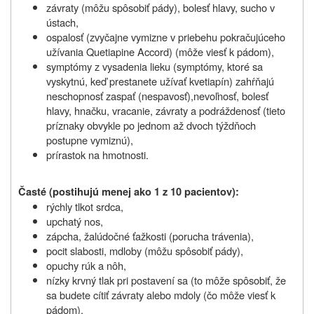
závraty (môžu spôsobiť pády), bolesť hlavy, sucho v
ústach,
ospalosť (zvyčajne vymizne v priebehu pokračujúceho
užívania Quetiapine Accord) (môže viesť k pádom),
symptómy z vysadenia lieku (symptómy, ktoré sa
vyskytnú, keď prestanete užívať kvetiapín) zahŕňajú
neschopnosť zaspať (nespavosť),nevoľnosť, bolesť
hlavy, hnačku, vracanie, závraty a podráždenosť (tieto
príznaky obvykle po jednom až dvoch týždňoch
postupne vymiznú),
prírastok na hmotnosti.
Časté (postihujú menej ako 1 z 10 pacientov):
rýchly tlkot srdca,
upchatý nos,
zápcha, žalúdočné ťažkosti (porucha trávenia),
pocit slabosti, mdloby (môžu spôsobiť pády),
opuchy rúk a nôh,
nízky krvný tlak pri postavení sa (to môže spôsobiť, že
sa budete cítiť závraty alebo mdoly (čo môže viesť k
pádom),