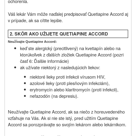
ochorenia.
Váš lekár Vám môže naďalej predpisovať Quetiapine Accord aj
v prípade, ak sa cítite lepšie.
2. SKÔR AKO UŽIJETE QUETIAPINE ACCORD
Neužívajte Quetiapine Accord:
keď ste alergický (precitlivený) na kvetiapín alebo na
ktorúkoľvek z ďalších zložiek Quetiapine Accord (pozri
časť 6: Ďalšie informácie)
ak užívate niektorý z nasledujúcich liekov:
niektoré lieky proti infekcii vírusom HIV,
azolové lieky (proti plesňovým infekciám),
erytromycín alebo klaritromycín (proti infekcii),
nefazodón (na depresiu).
Neužívajte Quetiapine Accord, ak sa niečo z horeuvedeného
vzťahuje na Vás. Ak si nie ste istý, pred užitím Quetiapine
Accord sa porozprávajte so svojím lekárom alebo lekárnikom.