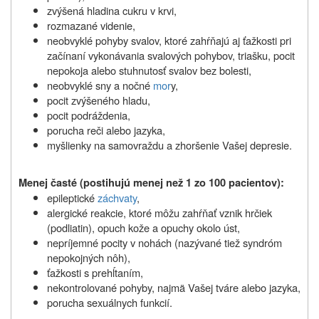
zvýšená hladina cukru v krvi,
rozmazané videnie,
neobvyklé pohyby svalov, ktoré zahŕňajú aj ťažkosti pri
začínaní vykonávania svalových pohybov, triašku, pocit
nepokoja alebo stuhnutosť svalov bez bolesti,
neobvyklé sny a nočné
mor
y,
pocit zvýšeného hladu,
pocit podráždenia,
porucha reči alebo jazyka,
myšlienky na samovraždu a zhoršenie Vašej depresie.
Menej časté (postihujú menej než 1 zo 100 pacientov):
epileptické
záchvaty
,
alergické reakcie, ktoré môžu zahŕňať vznik hrčiek
(podliatin), opuch kože a opuchy okolo úst,
nepríjemné pocity v nohách (nazývané tiež syndróm
nepokojných nôh),
ťažkosti s prehĺtaním,
nekontrolované pohyby, najmä Vašej tváre alebo jazyka,
porucha sexuálnych funkcií.