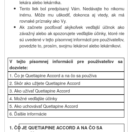
lekára alebo lekárnika.
Tento liek bol predpísaný Vám. Nedávajte ho nikomu
inému. Môže mu uškodiť, dokonca aj vtedy, ak má
rovnaké príznaky ako Vy.
Ak začnete pociťovať akýkoľvek vedľajší účinok ako
závažný alebo ak spozorujete vedľajšie účinky, ktoré nie
sú uvedené v tejto písomnej informácii pre používateľov,
povedzte to, prosím, svojmu lekárovi alebo lekárnikovi.
V tejto písomnej informácii pre používateľov sa
dozviete:
1. Čo je Quetiapine Accord a na čo sa používa
2. Skôr ako užijete Quetiapine Accord
3. Ako užívať Quetiapine Accord
4. Možné vedľajšie účinky
5. Ako uchovávať Quetiapine Accord
6. Ďalšie informácie
1. ČO JE QUETIAPINE ACCORD A NA ČO SA