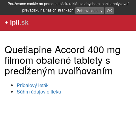
Používame cookie na personalizáciu reklám a abychom mohli analyzovať
prevádzku na našich stránkach.
Zobrazit detaily
OK
+
ipil
.sk
Quetiapine Accord 400 mg
filmom obalené tablety s
predĺženým uvoľňovaním
Príbalový leták
Súhrn údajov o lieku