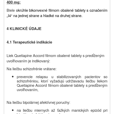
400 mg:
Biele
okrúhle bikonvexné filmom obalené tablety s označením
„I4“ na jednej strane a hladké na druhej strane.
4 KLINICKÉ ÚDAJE
4.1 Terapeutické indikácie
Liek Quetiapine Accord filmom obalené tablety s predĺženým
uvoľňovaním je indikovaný:
Na liečbu schizofrénie vrátane:
prevencie relapsu u stabilizovaných pacientov so
schizofréniou, ktorí vyžadujú udržiavaciu liečbu liekom
Quetiapine Accord filmom obalené tablety s predĺženým
uvoľňovaním,
Na liečbu bipolárnej afektívnej poruchy:
na liečbu miernych až ťažkých manických epizód pri