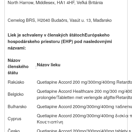
North Harrow, Middlesex, HA1 4HF, Veľká Británia
Cemelog BRS, H2040 Budaörs, Vasút u. 13, Maďarsko
Liek je schvaleny v členských štátochEurópskeho
hospodárskeho priestoru (EHP) pod nasledovnými
názvami:
Názov
Názov lieku
členského
:
štátu
Rakúsko
Quetiapine Accord 200 mg/300mg/400mg Retardta
Quetiapine Accord Healthcare 200 mg/300 mg/400
Belgicko
prolongée/Tabletten met verlengde afgifte/Retardta
Bulharsko
Quetiapine Accord 200mg/300mg/400mg таблет
Quetiapine Accord 200mg/300mg/400mg δισκ
Cyprus
Κουετιαπίνη
Česko
Quetiapine Accord 200mg/300mg/400mg tablety s