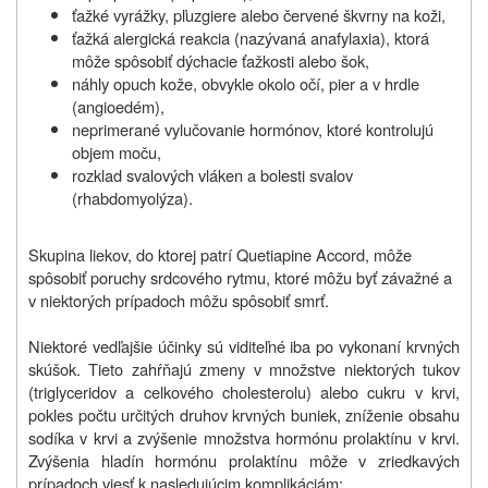
ťažké vyrážky, pľuzgiere alebo červené škvrny na koži,
ťažká alergická reakcia (nazývaná anafylaxia), ktorá
môže spôsobiť dýchacie ťažkosti alebo šok,
náhly opuch kože, obvykle okolo očí, pier a v hrdle
(angioedém),
neprimerané vylučovanie hormónov, ktoré kontrolujú
objem moču,
rozklad svalových vláken a bolesti svalov
(rhabdomyolýza).
Skupina liekov, do ktorej patrí Quetiapine Accord, môže
spôsobiť poruchy srdcového rytmu, ktoré môžu byť závažné a
v niektorých prípadoch môžu spôsobiť smrť.
Niektoré vedľajšie účinky sú viditeľné iba po vykonaní krvných
skúšok. Tieto zahŕňajú zmeny v množstve niektorých tukov
(triglyceridov a celkového cholesterolu) alebo cukru v krvi,
pokles počtu určitých druhov krvných buniek, zníženie obsahu
sodíka v krvi a zvýšenie množstva hormónu prolaktínu v krvi.
Zvýšenia hladín hormónu prolaktínu môže v zriedkavých
prípadoch viesť k nasledujúcim komplikáciám: