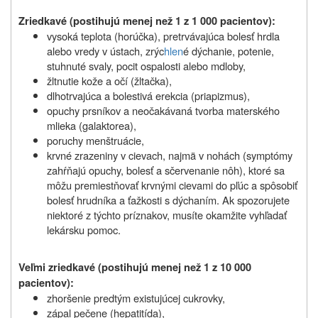
Zriedkavé (postihujú menej než 1 z 1 000 pacientov):
vysoká teplota (horúčka), pretrvávajúca bolesť hrdla
alebo vredy v ústach, zrýc
hlen
é dýchanie, potenie,
stuhnuté svaly, pocit ospalosti alebo mdloby,
žltnutie kože a očí (žltačka),
dlhotrvajúca a bolestivá erekcia (priapizmus),
opuchy prsníkov a neočakávaná tvorba materského
mlieka (galaktorea),
poruchy menštruácie,
krvné zrazeniny v cievach, najmä v nohách (symptómy
zahŕňajú opuchy, bolesť a sčervenanie nôh), ktoré sa
môžu premiestňovať krvnými cievami do pľúc a spôsobiť
bolesť hrudníka a ťažkosti s dýchaním. Ak spozorujete
niektoré z týchto príznakov, musíte okamžite vyhľadať
lekársku pomoc.
Veľmi zriedkavé (postihujú menej než 1 z 10 000
pacientov):
zhoršenie predtým existujúcej cukrovky,
zápal pečene (hepatitída),