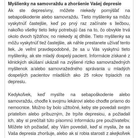
Myšlienky na samovraždu a zhoršenie Vašej depresie
Ak ste depresívny, môžete niekedy pomýšľať na
sebapoškodenie alebo samovraždu. Tieto myšlienky sa môžu
vyskytnúť častejšie, keď po prvý raz začínate s liečbou,
nakoľko všetky tieto lieky potrebujú čas na to, čo obvykle trvá
okolo dvoch týždňov, no niekedy aj dlhšie. Tieto myšlienky sa
môžu vyskytnúť tiež častejšie, ak náhle prestanete užívať tento
liek. Je veľmi pravdepodobné, že sa u Vás vyskytnú tieto
myšlienky, ak ste mladý dospelý pacient. Informácie získané z
klinických skúšaní ukázali na zvýšené riziko samovražedných
myšlienok a/alebo samovražedného správania u mladých
dospelých pacientov mladších ako 25 rokov trpiacich na
depresiu.
Kedykoľvek, keď myslíte na sebapoškodenie alebo
samovraždu, choďte k svojmu lekárovi alebo choďte priamo do
nemocnice. Možno by bolo užitočné, keby ste povedali svojim
priateľom alebo príbuzným, že trpíte depresiou, a požiadali
ich, aby si prečítali túto písomnú informáciu pre používateľov.
Môžete ich požiadať, aby Vám povedali, keď si myslia, že sa
Vaša depresia zhoršuje, alebo ak si robia starosti z akejkoľvek