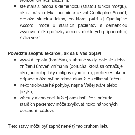
ste staršia osoba s demenciou (stratou funkcií mozgu),
ak sa Vás to týka, nesmiete užívať Quetiapine Accord,
pretože skupina liekov, do ktorej patrí aj Quetiapine
Accord, môže u starších pacientov s demenciou
zvyšovať riziko porážky alebo v niektorých prípadoch aj
riziko smrti.
Povedzte svojmu lekárovi, ak sa u Vás objaví:
vysoká teplota (horúčka), stuhnuté svaly, potenie alebo
zníženú úroveň vnímania (porucha, ktorá sa označuje
ako „neuroleptický malígny syndróm“), pretože v takom
prípade môže byť potrebné okamžite aplikovať liečbu,
nekontrolovateľné pohyby, najmä Vašej tváre alebo
jazyka,
závraty alebo pocit ťažkej ospalosti, čo v prípade
starších pacientov môže zvyšovať riziko náhodných
poranení (pádov).
Tieto stavy môžu byť zapríčinené týmto druhom lieku.