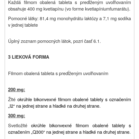
Každá filmom obalená tableta s predĺženým uvoľňovaním
obsahuje 400 mg kvetiapínu (vo forme kvetiapíniumfumarátu).
Pomocné látky: 81,4 mg monohydrátu laktózy a 7,1 mg sodíka
v jednej tablete
Úplný zoznam pomocných látok, pozri časť 6.1.
3 LIEKOVÁ FORMA
Filmom obalená tableta s predĺženým uvoľňovaním
200 mg:
Žlté
okrúhle bikonvexné filmom obalené tablety s označením
„I2“ na jednej strane a hladké na druhej strane.
300 mg:
Svetložlté
okrúhle bikonvexné filmom obalené tablety s
označením „Q300“ na jednej strane a hladké na druhej strane.