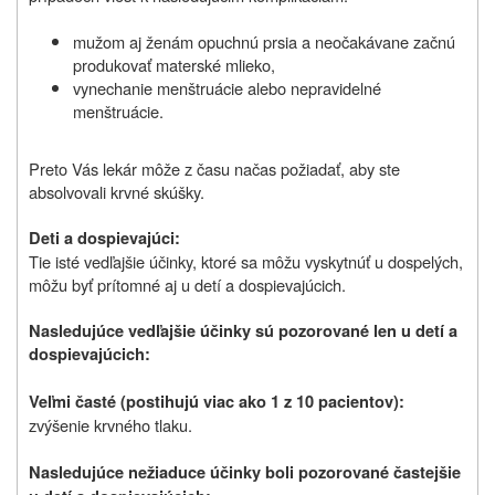
mužom aj ženám opuchnú prsia a neočakávane začnú
produkovať materské mlieko,
vynechanie menštruácie alebo nepravidelné
menštruácie.
Preto Vás lekár môže z času načas požiadať, aby ste
absolvovali krvné skúšky.
Deti a dospievajúci:
Tie isté vedľajšie účinky, ktoré sa môžu vyskytnúť u dospelých,
môžu byť prítomné aj u detí a dospievajúcich.
Nasledujúce vedľajšie účinky sú pozorované len u detí a
dospievajúcich:
Veľmi časté (postihujú viac ako 1 z 10 pacientov):
zvýšenie krvného tlaku.
Nasledujúce nežiaduce účinky boli pozorované častejšie