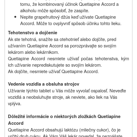
tomu, že kombinovaný účinok Quetiapine Accord a
alkoholu môže spôsobiť, že zaspíte.
Nepite grapefruitový džús keď užívate Quetiapine
Accord. Môže to ovplyvniť spôsob účinku tohto lieku.
Tehotenstvo a dojčenie
Ak ste tehotná, snažíte sa otehotnieť alebo dojčíte, pred
užívaním Quetiapine Accord sa porozprávajte so svojím
lekárom alebo lekárnikom.
Quetiapine Accord nesmiete užívať počas tehotenstva, kým
ich užívanie neprediskutujete so svojím lekárom.
Ak dojčíte, nesmiete užívať Quetiapine Accord.
Vedenie vozidla a obsluha strojov
Užívanie týchto tabliet u Vás môže vyvolať ospalosť. Neveďte
vozidlá a neobsluhujte stroje, ak neviete, ako liek na Vás
vplýva.
Dôležité informácie o niektorých zložkách Quetiapine
Accord
Quetiapine Accord obsahujú laktózu (mliečny cukor), čo je
určitý druh cukru. Ak Vám Váš lekár povedal, že neznášate