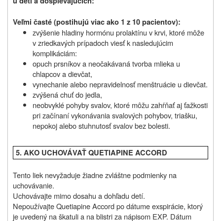
u detí a dospievajúcich:
Veľmi časté (postihujú viac ako 1 z 10 pacientov):
zvýšenie hladiny hormónu prolaktínu v krvi, ktoré môže
v zriedkavých prípadoch viesť k nasledujúcim
komplikáciám:
opuch prsníkov a neočakávaná tvorba mlieka u
chlapcov a dievčat,
vynechanie alebo nepravidelnosť menštruácie u dievčat.
zvýšená chuť do jedla,
neobvyklé pohyby svalov, ktoré môžu zahŕňať aj ťažkosti
pri začínaní vykonávania svalových pohybov, triašku,
nepokoj alebo stuhnutosť svalov bez bolesti.
5. AKO UCHOVÁVAŤ QUETIAPINE ACCORD
Tento liek nevyžaduje žiadne zvláštne podmienky na
uchovávanie.
Uchovávajte mimo dosahu a dohľadu detí.
Nepoužívajte Quetiapine Accord po dátume exspirácie, ktorý
je uvedený na škatuli a na blistri za nápisom EXP. Dátum