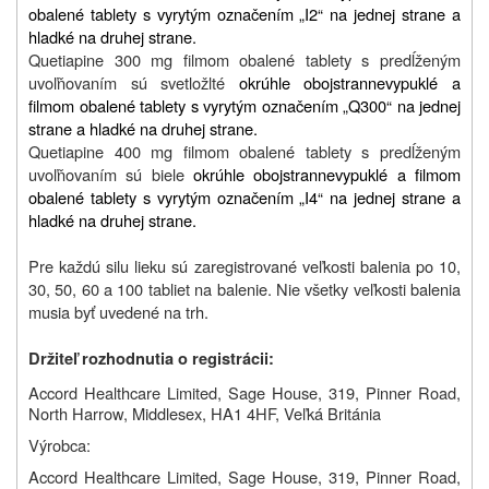
obalené tablety s vyrytým označením „I2“ na jednej strane a
hladké na druhej strane.
Quetiapine 300 mg filmom obalené tablety s predĺženým
uvoľňovaním sú svetložlté
okrúhle obojstrannevypuklé a
filmom obalené tablety s vyrytým označením „Q300“ na jednej
strane a hladké na druhej strane.
Quetiapine 400 mg filmom obalené tablety s predĺženým
uvoľňovaním sú biele
okrúhle obojstrannevypuklé a filmom
obalené tablety s vyrytým označením „I4“ na jednej strane a
hladké na druhej strane.
Pre každú silu lieku sú zaregistrované veľkosti balenia po 10,
30, 50, 60 a 100 tabliet na balenie. Nie všetky veľkosti balenia
musia byť uvedené na trh.
Držiteľ rozhodnutia o registrácii:
Accord Healthcare Limited, Sage House, 319, Pinner Road,
North Harrow, Middlesex, HA1 4HF, Veľká Británia
Výrobca:
Accord Healthcare Limited, Sage House, 319, Pinner Road,