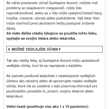
Ak náhle prestanete užívať Quetiapine Accord, môžete mať
problémy so zaspávaním (nespavosť), môže Vás
napínaťnevoľnosť, alebo sa u Vás môže vyskytnúť bolesť hlavy,
hnačka, vracanie, závraty alebo podráždenie. Váš lekár Vám
môže navrhnúť pred ukončením liečby postupné zníženie
dávky.
Ak máte ďalšie otázky týkajúce sa použitia tohto lieku,
opýtajte sa svojho lekára alebo lekárnika.
4. MOŽNÉ VEDĽAJŠIE ÚČINKY
Tak ako všetky lieky, aj Quetiapine Accord môžu spôsobovať
vedľajšie účinky, hoci tie sa neprejavia u každého.
Ak začnete pociťovať akýkoľvek z nasledujúcich vedľajších
účinkov ako závažný alebo ak spozorujete nejaké vedľajšie
účinky, ktoré nie sú uvedené v tejto písomnej informácii pre
používateľov, povedzte to, prosím, svojmu lekárovi alebo
lekárnikovi.
Veľmi časté (postihujú viac ako 1 z 10 pacientov):