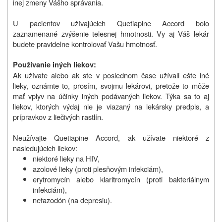
inej zmeny Vášho správania.
U pacientov užívajúcich Quetiapine Accord bolo
zaznamenané zvýšenie telesnej hmotnosti. Vy aj Váš lekár
budete pravidelne kontrolovať Vašu hmotnosť.
Používanie iných liekov:
Ak užívate alebo ak ste v poslednom čase užívali ešte iné
lieky, oznámte to, prosím, svojmu lekárovi, pretože to môže
mať vplyv na účinky iných podávaných liekov. Týka sa to aj
liekov, ktorých výdaj nie je viazaný na lekársky predpis, a
prípravkov z liečivých rastlín.
Neužívajte Quetiapine Accord, ak užívate niektoré z
nasledujúcich liekov:
niektoré lieky na HIV,
azolové lieky (proti plesňovým infekciám),
erytromycín alebo klaritromycín (proti bakteriálnym
infekciám),
nefazodón (na depresiu).