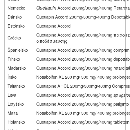
Quetiapin
Nemecko
Accord 200mg/300mg/400mg Retardtab
Dánsko
Quetiapin Accord 200mg/300mg/400mg Depottable
Estónsko
Quetiapine Accord
Quetiapine
Accord
200
mg
/300
mg
/400
mg
παρατεί
Grécko
αποδέσμευσης
Španielsko
Quetiapine Accord 200mg/300mg/400mg comprimid
Fínsko
Quetiapine Accord 200mg/300mg/400mg depottable
Maďarsko
Quetiapine Accord 200mg/300mg/400mg retard tab
Írsko
Notiabolfen XL 200 mg/ 300 mg/ 400 mg prolonged
Taliansko
Quetiapine AHCL 200mg/300mg/400mg Compresse 
Litva
Quetiapine Accord 200mg/300mg/400mg
ap ilgsto
Lotyšsko
Quetiapine Accord 200mg/300mg/400mg pailginto a
Malta
Notiabolfen XL 200 mg/ 300 mg/ 400 mg prolonged
Holansko
Quetiapine Accord 200mg/300mg/400mg tabletten m