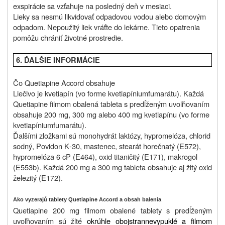
exspirácie sa vzťahuje na posledný deň v mesiaci.
Lieky sa nesmú likvidovať odpadovou vodou alebo domovým
odpadom. Nepoužitý liek vráťte do lekárne. Tieto opatrenia
pomôžu chrániť životné prostredie.
6. ĎALŠIE INFORMÁCIE
Čo Quetiapine Accord obsahuje
Liečivo je kvetiapín (vo forme kvetiapíniumfumarátu). Každá
Quetiapine filmom obalená tableta s predĺženým uvoľňovaním
obsahuje 200 mg, 300 mg alebo 400 mg kvetiapínu (vo forme
kvetiapíniumfumarátu).
Ďalšími zložkami sú monohydrát laktózy, hypromelóza, chlorid
sodný, Povidon K‑30, mastenec, stearát horečnatý (E572),
hypromelóza 6 cP (E464), oxid titaničitý (E171), makrogol
(E553b). Každá 200 mg a 300 mg tableta obsahuje aj žltý oxid
železitý (E172).
Ako vyzerajú tablety Quetiapine Accord a obsah balenia
Quetiapine 200 mg filmom obalené tablety s predĺženým
uvoľňovaním sú žlté
okrúhle obojstrannevypuklé a filmom