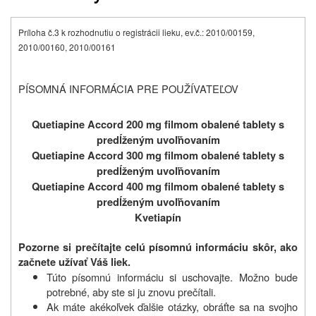
Príloha č.3 k rozhodnutiu o registrácii lieku, ev.č.: 2010/00159,
2010/00160, 2010/00161
PÍSOMNÁ INFORMÁCIA PRE POUŽÍVATEĽOV
Quetiapine Accord 200 mg filmom obalené tablety s
predĺženým uvoľňovaním
Quetiapine Accord 300 mg filmom obalené tablety s
predĺženým uvoľňovaním
Quetiapine Accord 400 mg filmom obalené tablety s
predĺženým uvoľňovaním
Kvetiapín
Pozorne si prečítajte celú písomnú informáciu skôr, ako
začnete užívať Váš liek.
Túto písomnú informáciu si uschovajte. Možno bude
potrebné, aby ste si ju znovu prečítali.
Ak máte akékoľvek ďalšie otázky, obráťte sa na svojho