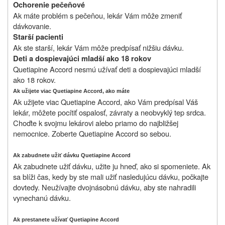
Ochorenie pečeňové
Ak máte problém s pečeňou, lekár Vám môže zmeniť
dávkovanie.
Starší pacienti
Ak ste starší, lekár Vám môže predpísať nižšiu dávku.
Deti a dospievajúci mladší ako 18 rokov
Quetiapine Accord nesmú užívať deti a dospievajúci mladší
ako 18 rokov.
Ak užijete viac Quetiapine Accord, ako máte
Ak užijete viac Quetiapine Accord, ako Vám predpísal Váš
lekár, môžete pocítiť ospalosť, závraty a neobvyklý tep srdca.
Choďte k svojmu lekárovi alebo priamo do najbližšej
nemocnice. Zoberte Quetiapine Accord so sebou.
Ak zabudnete užiť dávku Quetiapine Accord
Ak zabudnete užiť dávku, užite ju hneď, ako si spomeniete. Ak
sa blíži čas, kedy by ste mali užiť nasledujúcu dávku, počkajte
dovtedy. Neužívajte dvojnásobnú dávku, aby ste nahradili
vynechanú dávku.
Ak prestanete užívať Quetiapine Accord