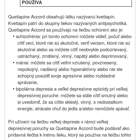
POUŽÍVA
Quetiapine Accord obsahujú látku nazývanú kvetiapín.
Kvetiapín patrí do skupiny liekov nazývaných antipsychotiká.
Quetiapine Accord sa používajú na liečbu ochorení ako je:
•
schizofrénia: pri tomto ochorení môžete vidieť, počuť alebo
cítiť veci, ktoré nie sú skutočné, veriť veciam, ktoré nie sú
skutočné alebo sa môžete cítiť neobvykle podozrievavý,
ustráchaný, zmätený, vinný, napätý alebo deprimovaný,
•
mánia: môžete sa cítiť veľmi vzrušený, povznesený,
nepokojný, nadšený alebo hyperaktívny alebo nie ste
schopný posúdiť svoje agresívne alebo rozkladné
správanie,
•
bipolárna depresia a veľké depresívne epizódy pri veľkej
depresívnej poruche: môžete sa stále cítiť smutný alebo
si uvedomiť, že sa cítite skleslý, vinný, s nedostatkom
energie, strácate chuť do jedla a/alebo nemôžete spávať.
Pri užívaní na liečbu veľkej depresie v rámci veľkej
depresívnej poruchy sa Quetiapine Accord bude podávať ako
prídavná liečba k inému lieku, ktorý sa používa na liečbu tohto