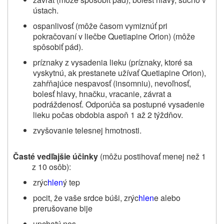
ústach.
ospanlivosť (môže časom vymiznúť pri
pokračovaní v liečbe
Quetiapine Orion) (
môže
spôsobiť pád).
príznaky z vysadenia lieku (príznaky, ktoré sa
vyskytnú, ak prestanete užívať
Quetiapine Orion
),
zahŕňajúce nespavosť (insomniu), nevoľnosť,
bolesť hlavy, hnačku, vracanie, závrat a
podráždenosť. Odporúča sa postupné vysadenie
lieku počas obdobia aspoň 1 až 2 týždňov.
zvyšovanie telesnej hmotnosti.
Časté vedľajšie účinky
(môžu postihovať menej než 1
z 10 osôb):
zrýc
hlen
ý tep
pocit, že vaše srdce búši, zrýc
hlen
e alebo
prerušovane bije
upchatý nos