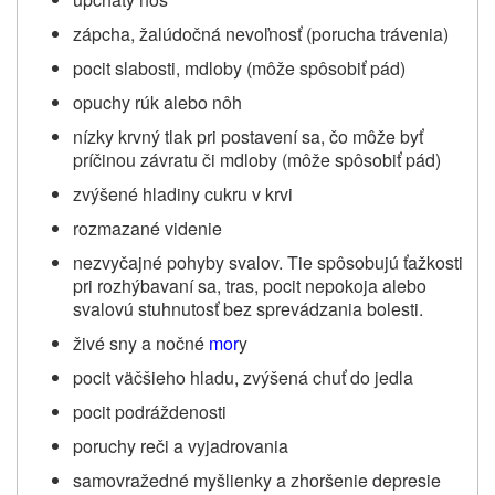
zápcha, žalúdočná nevoľnosť (porucha trávenia)
pocit slabosti, mdloby (môže spôsobiť pád)
opuchy rúk alebo nôh
nízky krvný tlak pri postavení sa, čo môže byť
príčinou závratu či mdloby (môže spôsobiť pád)
zvýšené hladiny cukru v krvi
rozmazané videnie
nezvyčajné pohyby svalov. Tie spôsobujú ťažkosti
pri rozhýbavaní sa, tras, pocit nepokoja alebo
svalovú stuhnutosť bez sprevádzania bolesti.
živé sny a nočné
mor
y
pocit väčšieho hladu, zvýšená chuť do jedla
pocit podráždenosti
poruchy reči a vyjadrovania
samovražedné myšlienky a zhoršenie depresie