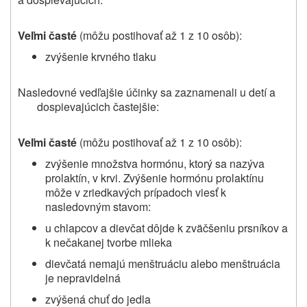
Veľmi časté
(môžu postihovať až 1 z 10 osôb):
zvýšenie krvného tlaku
Nasledovné vedľajšie účinky sa zaznamenali u detí a
dospievajúcich častejšie:
Veľmi časté
(môžu postihovať až 1 z 10 osôb):
zvýšenie množstva hormónu, ktorý sa nazýva
prolaktín, v krvi. Zvýšenie hormónu prolaktínu
môže v zriedkavých prípadoch viesť k
nasledovným stavom:
u chlapcov a dievčat dôjde k zväčšeniu prsníkov a
k nečakanej tvorbe mlieka
dievčatá nemajú menštruáciu alebo menštruácia
je nepravidelná
zvýšená chuť do jedla