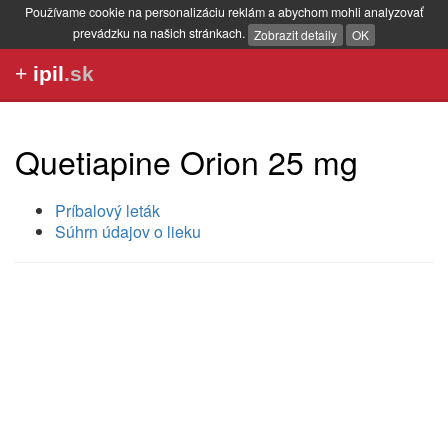
Používame cookie na personalizáciu reklám a abychom mohli analyzovať
prevádzku na našich stránkach.
Zobrazit detaily
OK
+
ipil
.sk
Quetiapine Orion 25 mg
Príbalový leták
Súhrn údajov o lieku