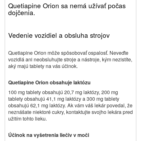
Quetiapine Orion
sa nemá užívať počas
dojčenia.
Vedenie vozidiel a obsluha strojov
Quetiapine Orion
môže spôsobovať ospalosť. Neveďte
vozidlá ani neobsluhujte stroje a nástroje, kým nezistíte,
aký majú tablety na vás účinok.
Quetiapine Orion
obsahuje laktózu
100 mg tablety obsahujú 20,7 mg laktózy, 200 mg
tablety obsahujú 41,1 mg laktózy a 300 mg tablety
obsahujú 62,1 mg laktózy. Ak vám váš lekár povedal, že
neznášate niektoré cukry, kontaktujte svojho lekára pred
užitím tohto lieku.
Účinok na vyšetrenia liečiv v moči