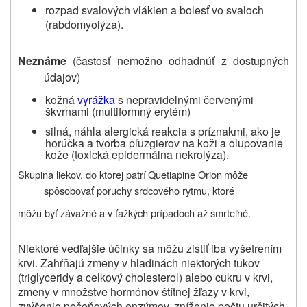
rozpad svalových vlákien a bolesť vo svaloch
(rabdomyolýza).
Neznáme
(častosť nemožno odhadnúť z dostupných
údajov)
kožná
vyrážka
s nepravidelnými červenými
škvrnami (multiformný erytém)
silná, náhla alergická reakcia s príznakmi, ako je
horúčka a tvorba pľuzgierov na koži a olupovanie
kože (toxická epidermálna nekrolýza).
Skupina liekov, do ktorej patrí
Quetiapine Orion
môže
spôsobovať poruchy srdcového rytmu, ktoré
môžu byť závažné a v ťažkých prípadoch až smrteľné.
Niektoré vedľajšie účinky sa môžu zistiť iba vyšetrením
krvi. Zahŕňajú zmeny v hladinách niektorých tukov
(triglyceridy a celkový cholesterol) alebo cukru v krvi,
zmeny v množstve hormónov štítnej žľazy v krvi,
zvýšenie pečeňových enzýmov, zníženie počtu určitých