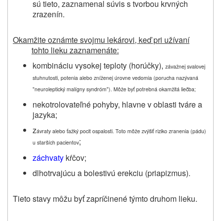
sú tieto, zaznamenal súvis s tvorbou krvných
zrazenín.
Okamžite oznámte svojmu lekárovi, keď pri užívaní
tohto lieku zaznamenáte:
kombináciu vysokej teploty (horúčky),
závažnej svalovej
stuhnutosti, potenia alebo zníženej úrovne vedomia (porucha nazývaná
"neuroleptický malígny syndróm"). M
ôže byť potrebná okamžitá liečba;
nekotrolovateľné pohyby, hlavne v oblasti tváre a
jazyka;
z
ávraty alebo ťažký pocit ospalosti. Toto môže zvýšiť riziko zranenia (pádu)
;
u starších pacientov
záchvaty
kŕčov;
dlhotrvajúcu a bolestivú erekciu (priapizmus).
Tieto stavy môžu byť zapríčinené týmto druhom lieku.