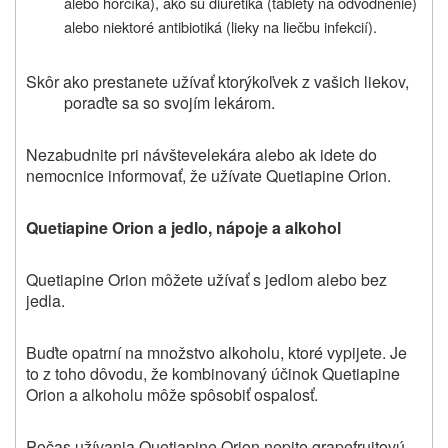
alebo horčíka), ako sú diuretiká (tablety na odvodnenie)
alebo niektoré antibiotiká (lieky na liečbu infekcií).
Skôr ako prestanete užívať ktorýkoľvek z vašich liekov,
poraďte sa so svojím lekárom.
Nezabudnite
pri návšteve
lekára
alebo ak idete do
nemocnice
informovať, že užívate
Quetiapine Orion.
Quetiapine Orion
a jedlo, nápoje a alkohol
Quetiapine Orion môžete užívať s jedlom alebo bez
jedla.
Buďte opatrní na množstvo alkoholu, ktoré vypijete. Je
to z toho dôvodu, že kombinovaný účinok
Quetiapine
Orion a
alkoholu môže spôsobiť ospalosť.
Počas užívania
Quetiapine Orion
nepite grapefruitovú