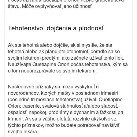
šťavu. Môže ovplyvňovať jeho účinnosť.
Tehotenstvo, dojčenie a plodnosť
Ak ste tehotná alebo dojčíte, ak si myslíte, že ste
tehotná alebo ak plánujete otehotnieť
, poraďte sa so
svojím lekárom
predtým, ako začnete užívať tento liek
.
Neužívajte
Quetiapine Orion
počas tehotenstva, kým sa
o tom neporozprávate so svojím lekárom.
Nasledovné príznaky sa môžu vyskytnúť u
novorodencov, ktorých matky v poslednom trimestri
(posledné tri mesiace tehotenstva) užívali Quetiapine
Orion: trasenie, svalová stuhnutosť a/alebo slabosť,
ospalosť, nepokoj, problémy s dýchaním a ťažkosti pri
kŕmení. Ak sa u vášho dieťaťa rozvinie akýkoľvek z
týchto príznakov, možno budete potrebovať navštíviť
svojho lekára.