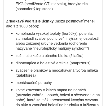
EKG (predĺženie QT intervalu),
bradykardia
(spomalený tep srdca)
Zriedkavé vedľajšie účinky
(môžu postihovať menej
ako 1 z 1000 osôb):
kombinácia vysokej teploty (horúčky), potenia,
stuhnutosti svalov, pocitu veľmi výraznej ospalosti
alebo zníženej úrovne vedomia (ochorenie
nazývané "neuroleptický malígny syndróm")
zožltnutie kože a očného bielka (žltačka)
dlhotrvajúca a bolestivá erekcia (priapizmus)
zväčšenie prsníkov a neočakávaná tvorba mlieka
(galaktorea)
menštruačné poruchy
krvné zrazeniny v žilách najma na nohách
(príznaky zahŕňajú opuch, bolesť a sčervenenie na
nohe), ktoré sa môžu premiestniť krvnými cievami
do pľúc a zapríčiniť bolesť na hrudníku a ťažkosti s