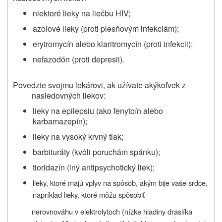
niektoré lieky na liečbu HIV;
azolové lieky (proti plesňovým infekciám);
erytromycín alebo klaritromycín (proti infekcii);
nefazodón (proti depresii).
Povedzte svojmu lekárovi, ak užívate akýkoľvek z
nasledovných liekov:
lieky na epilepsiu (ako fenytoín alebo
karbamazepín);
lieky na vysoký krvný tlak;
barbituráty (kvôli poruchám spánku);
tioridazín (iný antipsychotický liek);
lieky, ktoré majú vplyv na spôsob, akým bije vaše srdce,
napríklad lieky, ktoré môžu spôsobiť
nerovnováhu v elektrolytoch (nízke hladiny draslíka