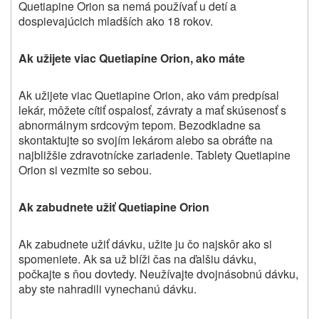
Quetiapine Orion
sa nemá používať u detí a
dospievajúcich mladších ako 18 rokov.
Ak užijete viac
Quetiapine Orion
,
ako máte
Ak užijete viac
Quetiapine Orion
, ako vám predpísal
lekár, môžete cítiť ospalosť, závraty a mať skúsenosť s
abnormálnym srdcovým tepom. Bezodkladne sa
skontaktujte so svojím lekárom alebo sa obráťte na
najbližšie zdravotnícke zariadenie. Tablety
Quetiapine
Orion
si vezmite so sebou.
Ak zabudnete užiť
Quetiapine Orion
Ak zabudnete užiť dávku, užite ju čo najskôr ako si
spomeniete. Ak sa už blíži čas na ďalšiu dávku,
počkajte s ňou dovtedy. Neužívajte dvojnásobnú dávku,
aby ste nahradili vynechanú dávku.