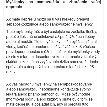
Myšlienky na samovraždu a zhoršenie vašej
depresie
Ak máte depresiu môžu sa u vás niekedy prejaviť
sebapoškodzujúce alebo samovražedné myšlienky.
Tieto myšlienky môžu byť častejšie na začiatku
liečby,
pretože liek začne účinkovať až po 2 týždňoch liečby
alebo aj neskôr. Tieto myšlienky môžu byť častejšie aj
vtedy, keď náhle prestanete užívať váš liek.
S väčšou
pravdepodobnosťou môžete mať takéto myšlienky vtedy,
ak ste v mladom dospelom veku. Informácie z klinických
skúšaní ukazujú na zvyšovanie rizika samovražedného
správania u dospelých s depresiou mladších ako 25
rokov.
Ak vás napadnú myšlienky na sebapoškodzovanie
alebo samovraždu, neodkladne kontaktujte svojho
lekára alebo priamo nemocnicu. Môže byť vhodné
informovať rodinu alebo blízkych priateľov o tom, že
máte depresiu a požiadať ich, aby si prečítali túto