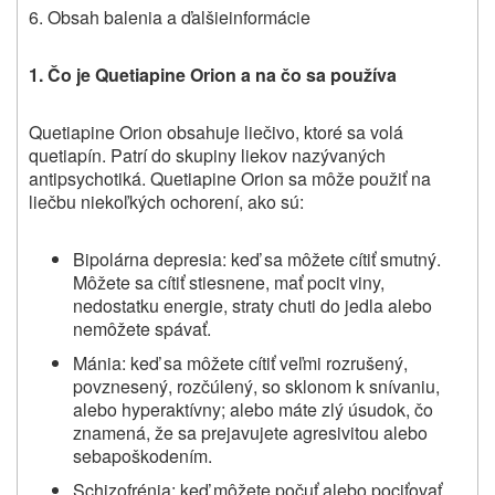
6.
Obsah balenia a ďalšie
informácie
1. Čo je
Quetiapine Orion
a na čo sa používa
Quetiapine Orion
obsahuje liečivo, ktoré sa volá
quetiapín. Patrí do skupiny liekov nazývaných
antipsychotiká.
Quetiapine Orion sa môže použiť na
liečbu niekoľkých ochorení
, ako sú:
Bipolárna depresia: keď sa môžete cítiť smutný.
Môžete sa cítiť stiesnene, mať pocit viny,
nedostatku energie, straty chuti do jedla alebo
nemôžete spávať.
Mánia: keď sa môžete cítiť veľmi rozrušený,
povznesený, rozčúlený, so sklonom k snívaniu,
alebo hyperaktívny; alebo máte zlý úsudok, čo
znamená, že sa prejavujete agresivitou alebo
sebapoškodením.
Schizofrénia: keď môžete počuť alebo pociťovať