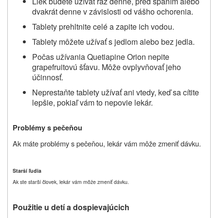
Liek budete užívať raz denne, pred spaním alebo
dvakrát denne v závislosti od vášho ochorenia.
Tablety prehltnite celé a zapite ich vodou.
Tablety môžete užívať s jedlom alebo bez jedla.
Počas užívania
Quetiapine Orion
nepite
grapefruitovú šťavu. Môže ovplyvňovať jeho
účinnosť.
Neprestaňte tablety užívať ani vtedy, keď sa cítite
lepšie, pokiaľ vám to nepovie lekár.
Problémy s pečeňou
Ak máte problémy s pečeňou, lekár vám môže zmeniť dávku.
Starší ľudia
Ak ste starší človek, lekár vám môže zmeniť dávku.
Použitie u detí a dospievajúcich