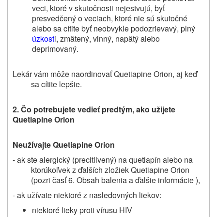
veci, ktoré v skutočnosti nejestvujú, byť
presvedčený o veciach, ktoré nie sú skutočné
alebo sa cítite byť neobvykle podozrievavý, plný
úzkost
i, zmätený, vinný, napätý alebo
deprimovaný.
Lekár vám môže naordinovať Quetiapine Orion, aj keď
sa cítite lepšie.
2.
Čo potrebujete vedieť
predtým, ako užijete
Quetiapine Orion
Neužívajte Quetiapine Orion
- ak ste alergický (precitlivený) na quetiapín alebo na
ktorúkoľvek z ďalších zložiek
Quetiapine Orion
(pozri časť 6.
Obsah balenia a ďalšie
informácie ),
- ak užívate niektoré z nasledovných liekov:
niektoré lieky proti vírusu HIV