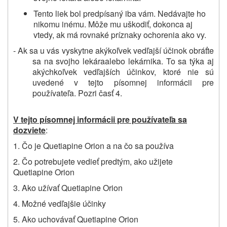
Tento liek bol predpísaný iba vám. Nedávajte ho
nikomu inému. Môže mu uškodiť, dokonca aj
vtedy, ak má rovnaké príznaky ochorenia ako vy.
- Ak sa u vás vyskytne akýkoľvek vedľajší účinok obráťte
sa na svojho lekára
alebo
lekárnika. To sa týka aj
akýchkoľvek vedľajších účinkov, ktoré nie sú
uvedené v tejto písomnej informácii pre
používateľa. Pozri časť 4.
V tejto písomnej informácii pre používateľa sa
dozviete
:
1. Čo je Quetiapine Orion a na čo sa používa
2.
Čo potrebujete vedieť
predtým, ako užijete
Quetiapine Orion
3. Ako užívať Quetiapine Orion
4. Možné vedľajšie účinky
5. Ako uchovávať Quetiapine Orion