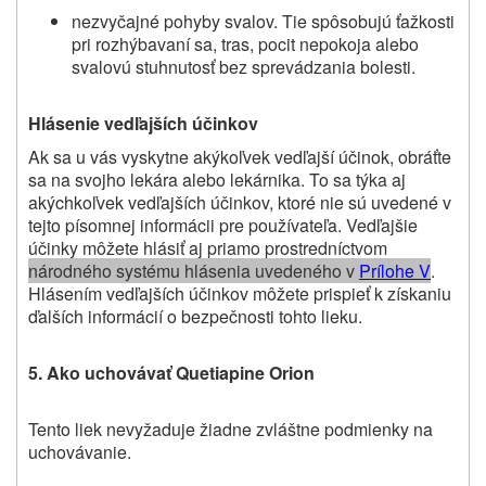
nezvyčajné pohyby svalov. Tie spôsobujú ťažkosti
pri rozhýbavaní sa, tras, pocit nepokoja alebo
svalovú stuhnutosť bez sprevádzania bolesti.
Hlásenie vedľajších účinkov
Ak sa u vás vyskytne akýkoľvek vedľajší účinok, obráťte
sa na svojho lekára alebo lekárnika.
To sa týka aj
akýchkoľvek vedľajších účinkov, ktoré nie sú uvedené v
tejto písomnej informácii pre používateľa.
Vedľajšie
účinky môžete hlásiť aj priamo prostredníctvom
národného systému hlásenia uvedeného v
P
rílohe V
.
Hlásením vedľajších účinkov môžete prispieť k získaniu
ďalších informácií o bezpečnosti tohto lieku.
5. Ako uchovávať
Quetiapine Orion
Tento liek nevyžaduje žiadne zvláštne podmienky na
uchovávanie.