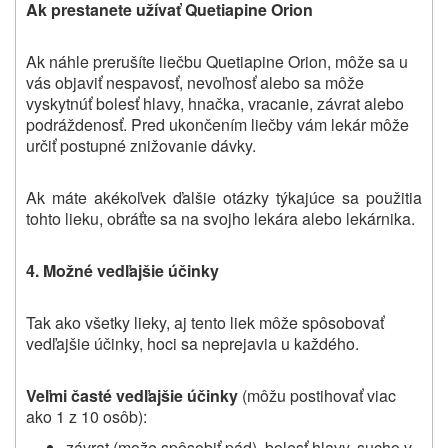
Ak prestanete užívať
Quetiapine Orion
Ak náhle prerušíte liečbu
Quetiapine Orion
, môže sa u
vás objaviť nespavosť, nevoľnosť alebo sa môže
vyskytnúť bolesť hlavy, hnačka, vracanie, závrat alebo
podráždenosť. Pred ukončením liečby vám lekár môže
určiť postupné znižovanie dávky.
Ak máte akékoľvek ďalšie otázky týkajúce sa použitia
tohto lieku, obráťte sa na svojho lekára alebo lekárnika.
4. Možné vedľajšie účinky
Tak ako všetky lieky, aj tento liek môže spôsobovať
vedľajšie účinky, hoci sa neprejavia u každého.
Veľmi časté vedľajšie účinky
(môžu postihovať viac
ako 1 z 10 osôb):
závrat (može spôsobiť pád), bolesť hlavy, sucho v