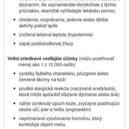
dýchaním. Ak zaznamenáte ktorýkoľvek z týchto
príznakov, okamžite vyhľadajte lekársku pomoc.
chodenie, rozprávanie, jedenie alebo ďalšie
aktivity pokiaľ spíte
znížená telesná teplota (hypotermia)
zápal podžalúdkovej žľazy.
Veľmi zriedkavé vedľajšie účinky
(môžu postihovať
menej ako 1 z 10 000 osôb):
vyrážky ťažkého charakteru, pľuzgiere alebo
červené škvrny na koži
prudká alergická reakcia (nazývaná anafylaxia),
ktorá môže spôsobiť sťažené dýchanie alebo šok)
náhle vzniknutý opuch kože, zvyčajne postihujúci
okolie očí, pier a hrdla (angioedém)
neprimerané vylučovanie hormónu, ktorý
kontroľuje
objem moču