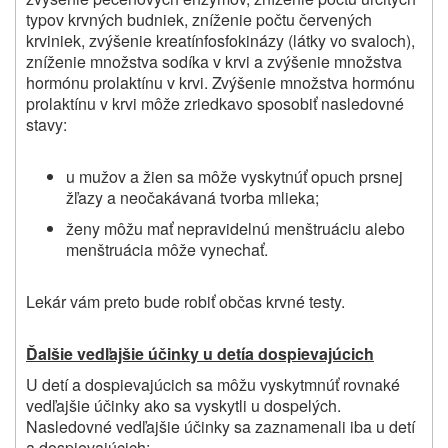
typov krvných budniek, zníženie počtu červených
krviniek,
zvýšenie kreatínfosfokinázy (látky vo svaloch),
zníženie množstva sodíka v krvi
a zvýšenie množstva
hormónu prolaktínu v krvi. Zvýšenie množstva hormónu
prolaktínu v krvi môže zriedkavo sposobiť nasledovné
stavy:
u mužov a žien sa môže vyskytnúť opuch prsnej
žľazy a neočakávaná tvorba mlieka;
ženy môžu mať nepravidelnú menštruáciu alebo
menštruácia môže vynechať.
Lekár vám preto bude robiť občas krvné testy.
Ďalšie vedľajšie účinky u detí
a dospievajúcich
U detí a dospievajúcich sa môžu vyskytmnúť rovnaké
vedľajšie účinky ako sa vyskytli u dospelých.
Nasledovné vedľajšie účinky sa zaznamenali iba u detí
a dospievajúcich: