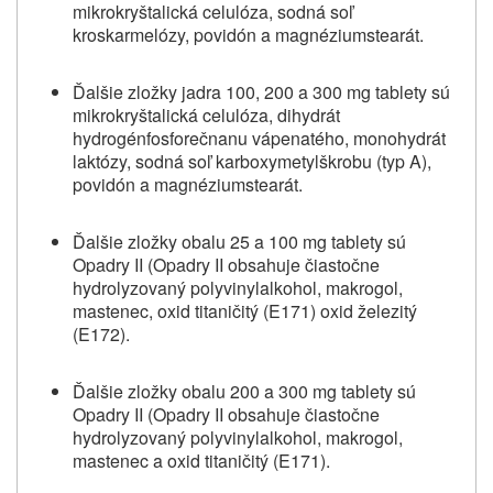
mikrokryštalická celulóza, sodná soľ
kroskarmelózy, povidón a magnéziumstearát.
Ďalšie zložky jadra 100, 200 a 300 mg tablety sú
mikrokryštalická celulóza, dihydrát
hydrogénfosforečnanu vápenatého, monohydrát
laktózy, sodná soľ karboxymetylškrobu (typ A),
povidón a magnéziumstearát.
Ďalšie zložky obalu 25 a 100 mg tablety sú
Opadry II (Opadry II obsahuje čiastočne
hydrolyzovaný polyvinylalkohol, makrogol,
mastenec, oxid titaničitý (E171) oxid železitý
(E172).
Ďalšie zložky obalu 200 a 300 mg tablety sú
Opadry II (Opadry II obsahuje čiastočne
hydrolyzovaný polyvinylalkohol, makrogol,
mastenec a oxid titaničitý (E171).