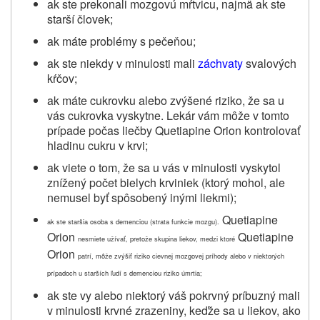
ak ste prekonali mozgovú mŕtvicu, najmä ak ste
starší človek;
ak máte problémy s pečeňou;
ak ste niekdy v minulosti mali
záchvaty
svalových
kŕčov;
ak máte cukrovku alebo zvýšené riziko, že sa u
vás cukrovka vyskytne. Lekár vám môže v tomto
prípade počas liečby
Quetiapine Orion
kontrolovať
hladinu cukru v krvi;
ak viete o tom, že sa u vás v minulosti vyskytol
znížený počet bielych krviniek (ktorý mohol, ale
nemusel byť spôsobený inými liekmi);
Quetiapine
ak ste staršia osoba s demenciou (strata funkcie mozgu).
Orion
Quetiapine
nesmiete užívať, pretože skupina liekov, medzi ktoré
Orion
patrí, môže zvýšiť riziko cievnej mozgovej príhody alebo v niektorých
prípadoch u starších ľudí s demenciou riziko úmrtia;
ak ste vy alebo niektorý váš pokrvný príbuzný mali
v minulosti krvné zrazeniny, keďže sa u liekov, ako