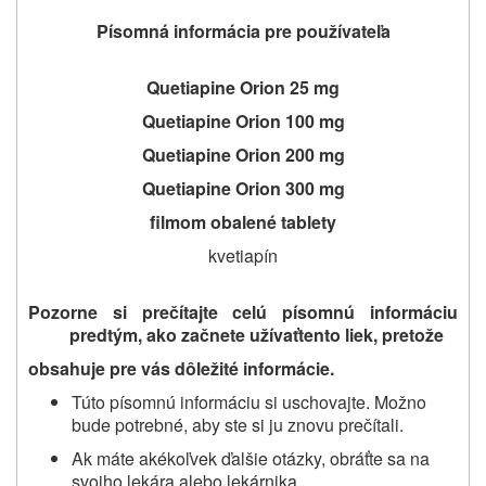
Písomná informácia pre používateľa
Quetiapine Orion 25 mg
Quetiapine Orion 100 mg
Quetiapine Orion 200 mg
Quetiapine Orion 300 mg
filmom obalené tablety
kvetiapín
Pozorne si prečítajte celú písomnú informáciu
predtým, ako začnete užívať
tento liek
, pretože
obsahuje pre vás dôležité informácie
.
Túto písomnú informáciu si uschovajte. Možno
bude potrebné, aby ste si ju znovu prečítali.
Ak máte akékoľvek ďalšie otázky, obráťte sa na
svojho lekára alebo lekárnika.