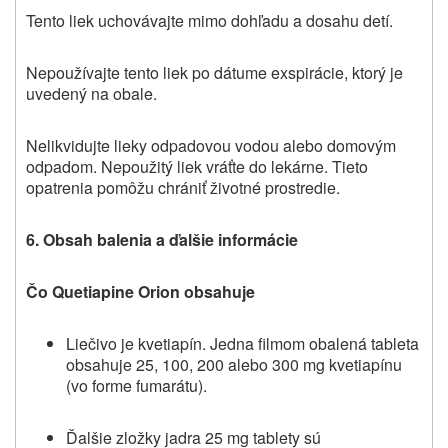
Tento liek uchovávajte mimo dohľadu a dosahu detí.
Nepoužívajte tento liek po dátume exspirácie, ktorý je
uvedený na obale.
Nelikvidujte lieky odpadovou vodou alebo domovým
odpadom. Nepoužitý liek vráťte do lekárne. Tieto
opatrenia pomôžu chrániť životné prostredie.
6.
Obsah balenia a ďalšie informácie
Čo Quetiapine Orion obsahuje
Liečivo je kvetiapín. Jedna filmom obalená tableta
obsahuje 25, 100, 200 alebo 300 mg kvetiapínu
(vo forme fumarátu).
Ďalšie zložky jadra 25 mg tablety sú