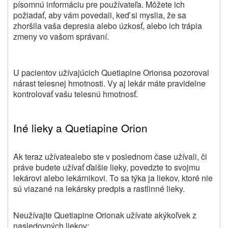
písomnú informáciu pre používateľa. Môžete ich
požiadať, aby vám povedali, keď si myslia, že sa
zhoršila vaša depresia alebo úzkosť, alebo ich trápia
zmeny vo vašom správaní.
U pacientov užívajúcich Quetiapine Orionsa pozoroval
nárast telesnej hmotnosti. Vy aj lekár máte pravidelne
kontrolovať vašu telesnú hmotnosť.
Iné lieky a
Quetiapine Orion
Ak teraz
užívate
alebo ste v poslednom čase
užívali
, či
práve budete užívať
ďalšie lieky, povedzte
to svojmu
lekárovi alebo lekárnikovi. To sa týka ja liekov, ktoré nie
sú viazané na lekársky predpis a rastlinné lieky.
Neužívajte
Quetiapine Orion
ak užívate akýkoľvek z
nasledovných liekov: