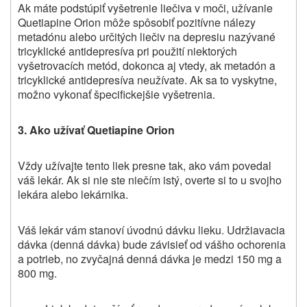
Ak máte podstúpiť vyšetrenie liečiva v moči, užívanie
Quetiapine Orion môže spôsobiť pozitívne nálezy
metadónu alebo určitých liečiv na depresiu nazývané
tricyklické antidepresíva pri použití niektorých
vyšetrovacích metód, dokonca aj vtedy, ak metadón a
tricyklické antidepresíva neužívate. Ak sa to vyskytne,
možno vykonať špecifickejšie vyšetrenia.
3. Ako užívať
Quetiapine Orion
Vždy užívajte
tento liek
presne tak, ako vám povedal
váš lekár. Ak si nie ste niečím istý, overte si to u svojho
lekára alebo lekárnika.
Váš lekár vám stanoví úvodnú dávku lieku. Udržiavacia
dávka (denná dávka) bude závisieť od vášho ochorenia
a potrieb, no zvyčajná denná dávka je medzi 150 mg a
800 mg.