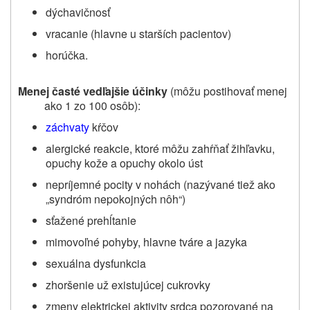
dýchavičnosť
vracanie (hlavne u starších pacientov)
horúčka.
Menej časté vedľajšie účinky
(môžu postihovať menej
ako 1 zo 100 osôb):
záchvaty
kŕčov
alergické reakcie, ktoré môžu zahŕňať žihľavku,
opuchy kože a opuchy okolo úst
nepríjemné pocity v nohách (nazývané tiež ako
„syndróm nepokojných nôh“)
sťažené prehĺtanie
mimovoľné pohyby, hlavne tváre a jazyka
sexuálna dysfunkcia
zhoršenie
už existujúcej
cukrovky
zmeny elektrickej aktivity srdca pozorované na