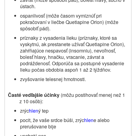
ústach.
ospanlivosť (môže časom vymiznúť pri
pokračovaní v liečbe
Quetiapine Orion) (
môže
spôsobiť pád).
príznaky z vysadenia lieku (príznaky, ktoré sa
vyskytnú, ak prestanete užívať
Quetiapine Orion
),
zahŕňajúce nespavosť (insomniu), nevoľnosť,
bolesť hlavy, hnačku, vracanie, závrat a
podráždenosť. Odporúča sa postupné vysadenie
lieku počas obdobia aspoň 1 až 2 týždňov.
zvyšovanie telesnej hmotnosti.
Časté vedľajšie účinky
(môžu postihovať menej než 1
z 10 osôb):
zrýc
hlen
ý tep
pocit, že vaše srdce búši, zrýc
hlen
e alebo
prerušovane bije
upchatý nos