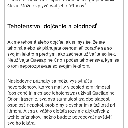
šťavu. Môže ovplyvňovať jeho účinnosť.
Tehotenstvo, dojčenie a plodnosť
Ak ste tehotná alebo dojčíte, ak si myslíte, že ste
tehotná alebo ak plánujete otehotnieť
, poraďte sa so
svojím lekárom
predtým, ako začnete užívať tento liek
.
Neužívajte
Quetiapine Orion
počas tehotenstva, kým sa
o tom neporozprávate so svojím lekárom.
Nasledovné príznaky sa môžu vyskytnúť u
novorodencov, ktorých matky v poslednom trimestri
(posledné tri mesiace tehotenstva) užívali Quetiapine
Orion: trasenie, svalová stuhnutosť a/alebo slabosť,
ospalosť, nepokoj, problémy s dýchaním a ťažkosti pri
kŕmení. Ak sa u vášho dieťaťa rozvinie akýkoľvek z
týchto príznakov, možno budete potrebovať navštíviť
svojho lekára.