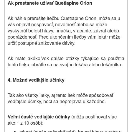
Ak prestanete užívať
Quetiapine Orion
Ak náhle prerušíte liečbu
Quetiapine Orion
, môže sa u
vás objaviť nespavosť, nevoľnosť alebo sa môže
vyskytnúť bolesť hlavy, hnačka, vracanie, závrat alebo
podráždenosť. Pred ukončením liečby vám lekár môže
určiť postupné znižovanie dávky.
Ak máte akékoľvek ďalšie otázky týkajúce sa použitia
tohto lieku, obráťte sa na svojho lekára alebo lekárnika.
4. Možné vedľajšie účinky
Tak ako všetky lieky, aj tento liek môže spôsobovať
vedľajšie účinky, hoci sa neprejavia u každého.
Veľmi časté vedľajšie účinky
(môžu postihovať viac
ako 1 z 10 osôb):
závrat (može spôsobiť pád), bolesť hlavy, sucho v