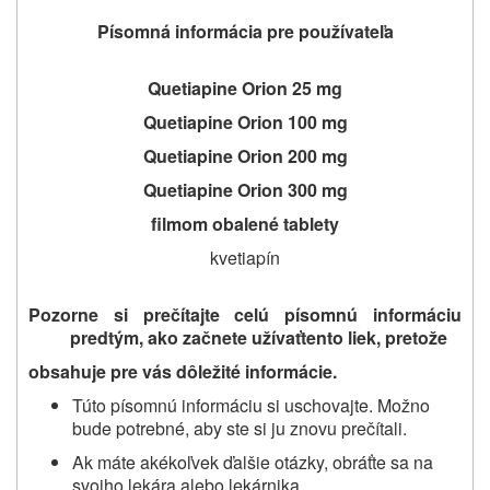
Písomná informácia pre používateľa
Quetiapine Orion 25 mg
Quetiapine Orion 100 mg
Quetiapine Orion 200 mg
Quetiapine Orion 300 mg
filmom obalené tablety
kvetiapín
Pozorne si prečítajte celú písomnú informáciu
predtým, ako začnete užívať
tento liek
, pretože
obsahuje pre vás dôležité informácie
.
Túto písomnú informáciu si uschovajte. Možno
bude potrebné, aby ste si ju znovu prečítali.
Ak máte akékoľvek ďalšie otázky, obráťte sa na
svojho lekára alebo lekárnika.