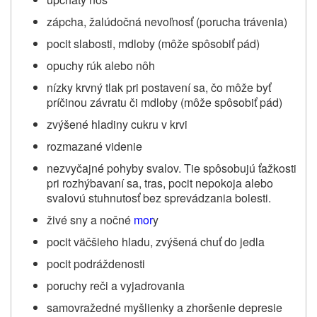
zápcha, žalúdočná nevoľnosť (porucha trávenia)
pocit slabosti, mdloby (môže spôsobiť pád)
opuchy rúk alebo nôh
nízky krvný tlak pri postavení sa, čo môže byť
príčinou závratu či mdloby (môže spôsobiť pád)
zvýšené hladiny cukru v krvi
rozmazané videnie
nezvyčajné pohyby svalov. Tie spôsobujú ťažkosti
pri rozhýbavaní sa, tras, pocit nepokoja alebo
svalovú stuhnutosť bez sprevádzania bolesti.
živé sny a nočné
mor
y
pocit väčšieho hladu, zvýšená chuť do jedla
pocit podráždenosti
poruchy reči a vyjadrovania
samovražedné myšlienky a zhoršenie depresie