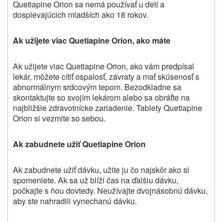
Quetiapine Orion
sa nemá používať u detí a
dospievajúcich mladších ako 18 rokov.
Ak užijete viac
Quetiapine Orion
,
ako máte
Ak užijete viac
Quetiapine Orion
, ako vám predpísal
lekár, môžete cítiť ospalosť, závraty a mať skúsenosť s
abnormálnym srdcovým tepom. Bezodkladne sa
skontaktujte so svojím lekárom alebo sa obráťte na
najbližšie zdravotnícke zariadenie. Tablety
Quetiapine
Orion
si vezmite so sebou.
Ak zabudnete užiť
Quetiapine Orion
Ak zabudnete užiť dávku, užite ju čo najskôr ako si
spomeniete. Ak sa už blíži čas na ďalšiu dávku,
počkajte s ňou dovtedy. Neužívajte dvojnásobnú dávku,
aby ste nahradili vynechanú dávku.