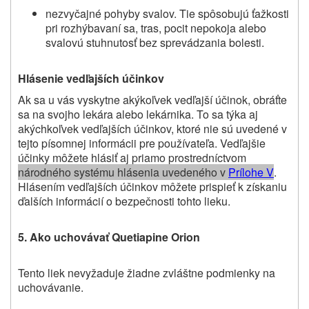
nezvyčajné pohyby svalov. Tie spôsobujú ťažkosti
pri rozhýbavaní sa, tras, pocit nepokoja alebo
svalovú stuhnutosť bez sprevádzania bolesti.
Hlásenie vedľajších účinkov
Ak sa u vás vyskytne akýkoľvek vedľajší účinok, obráťte
sa na svojho lekára alebo lekárnika.
To sa týka aj
akýchkoľvek vedľajších účinkov, ktoré nie sú uvedené v
tejto písomnej informácii pre používateľa.
Vedľajšie
účinky môžete hlásiť aj priamo prostredníctvom
národného systému hlásenia uvedeného v
P
rílohe V
.
Hlásením vedľajších účinkov môžete prispieť k získaniu
ďalších informácií o bezpečnosti tohto lieku.
5. Ako uchovávať
Quetiapine Orion
Tento liek nevyžaduje žiadne zvláštne podmienky na
uchovávanie.