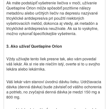
Ak máte podstúpiť vyšetrenie liečiva v moči, užívanie
Quetiapine Orion môže spôsobiť pozitívne nálezy
metadónu alebo určitých liečiv na depresiu nazývané
tricyklické antidepresíva pri použití niektorých
vyšetrovacích metód, dokonca aj vtedy, ak metadón a
tricyklické antidepresíva neužívate. Ak sa to vyskytne,
možno vykonať špecifickejšie vyšetrenia.
3. Ako užívať
Quetiapine Orion
Vždy užívajte
tento liek
presne tak, ako vám povedal
váš lekár. Ak si nie ste niečím istý, overte si to u svojho
lekára alebo lekárnika.
Váš lekár vám stanoví úvodnú dávku lieku. Udržiavacia
dávka (denná dávka) bude závisieť od vášho ochorenia
a potrieb, no zvyčajná denná dávka je medzi 150 mg a
800 mg.