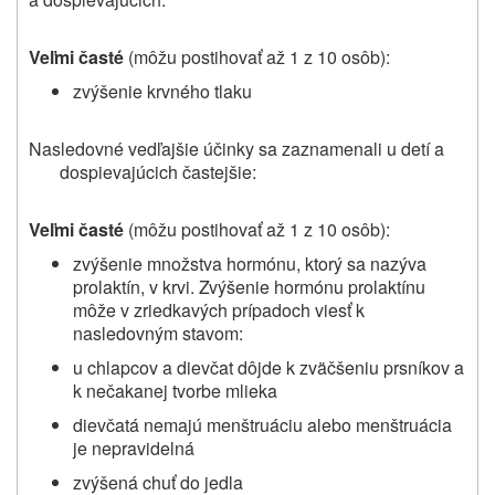
Veľmi časté
(môžu postihovať až 1 z 10 osôb):
zvýšenie krvného tlaku
Nasledovné vedľajšie účinky sa zaznamenali u detí a
dospievajúcich častejšie:
Veľmi časté
(môžu postihovať až 1 z 10 osôb):
zvýšenie množstva hormónu, ktorý sa nazýva
prolaktín, v krvi. Zvýšenie hormónu prolaktínu
môže v zriedkavých prípadoch viesť k
nasledovným stavom:
u chlapcov a dievčat dôjde k zväčšeniu prsníkov a
k nečakanej tvorbe mlieka
dievčatá nemajú menštruáciu alebo menštruácia
je nepravidelná
zvýšená chuť do jedla