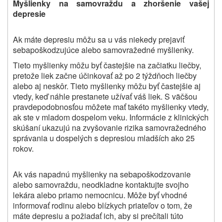
Myšlienky na samovraždu a zhoršenie vašej
depresie
Ak máte depresiu môžu sa u vás niekedy prejaviť
sebapoškodzujúce alebo samovražedné myšlienky.
Tieto myšlienky môžu byť častejšie na začiatku
liečby,
pretože liek začne účinkovať až po 2 týždňoch liečby
alebo aj neskôr. Tieto myšlienky môžu byť častejšie aj
vtedy, keď náhle prestanete užívať váš liek.
S väčšou
pravdepodobnosťou môžete mať takéto myšlienky vtedy,
ak ste v mladom dospelom veku. Informácie z klinických
skúšaní ukazujú na zvyšovanie rizika samovražedného
správania u dospelých s depresiou mladších ako 25
rokov.
Ak vás napadnú myšlienky na sebapoškodzovanie
alebo samovraždu, neodkladne kontaktujte svojho
lekára alebo priamo nemocnicu. Môže byť vhodné
informovať rodinu alebo blízkych priateľov o tom, že
máte depresiu a požiadať ich, aby si prečítali túto