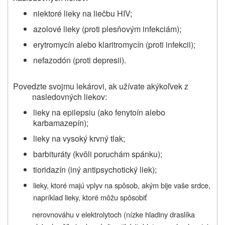
niektoré lieky na liečbu HIV;
azolové lieky (proti plesňovým infekciám);
erytromycín alebo klaritromycín (proti infekcii);
nefazodón (proti depresii).
Povedzte svojmu lekárovi, ak užívate akýkoľvek z
nasledovných liekov:
lieky na epilepsiu (ako fenytoín alebo
karbamazepín);
lieky na vysoký krvný tlak;
barbituráty (kvôli poruchám spánku);
tioridazín (iný antipsychotický liek);
lieky, ktoré majú vplyv na spôsob, akým bije vaše srdce,
napríklad lieky, ktoré môžu spôsobiť
nerovnováhu v elektrolytoch (nízke hladiny draslíka