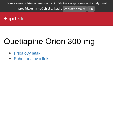
Používame cookie na personalizáciu reklám a abychom mohli analyzovať
prevádzku na našich stránkach.
Zobrazit detaily
OK
+
ipil
.sk
Quetiapine Orion 300 mg
Príbalový leták
Súhrn údajov o lieku