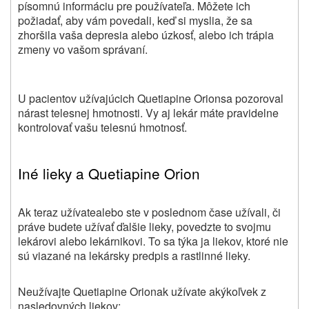
písomnú informáciu pre používateľa. Môžete ich
požiadať, aby vám povedali, keď si myslia, že sa
zhoršila vaša depresia alebo úzkosť, alebo ich trápia
zmeny vo vašom správaní.
U pacientov užívajúcich Quetiapine Orionsa pozoroval
nárast telesnej hmotnosti. Vy aj lekár máte pravidelne
kontrolovať vašu telesnú hmotnosť.
Iné lieky a
Quetiapine Orion
Ak teraz
užívate
alebo ste v poslednom čase
užívali
, či
práve budete užívať
ďalšie lieky, povedzte
to svojmu
lekárovi alebo lekárnikovi. To sa týka ja liekov, ktoré nie
sú viazané na lekársky predpis a rastlinné lieky.
Neužívajte
Quetiapine Orion
ak užívate akýkoľvek z
nasledovných liekov: