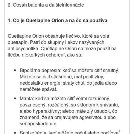
6.
Obsah balenia a ďalšie
informácie
1. Čo je
Quetiapine Orion
a na čo sa používa
Quetiapine Orion
obsahuje liečivo, ktoré sa volá
quetiapín. Patrí do skupiny liekov nazývaných
antipsychotiká.
Quetiapine Orion sa môže použiť na
liečbu niekoľkých ochorení
, ako sú:
Bipolárna depresia: keď sa môžete cítiť smutný.
Môžete sa cítiť stiesnene, mať pocit viny,
nedostatku energie, straty chuti do jedla alebo
nemôžete spávať.
Mánia: keď sa môžete cítiť veľmi rozrušený,
povznesený, rozčúlený, so sklonom k snívaniu,
alebo hyperaktívny; alebo máte zlý úsudok, čo
znamená, že sa prejavujete agresivitou alebo
sebapoškodením.
Schizofrénia: keď môžete počuť alebo pociťovať