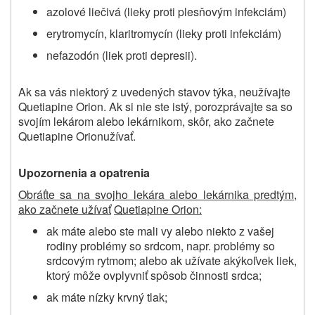
azolové liečivá (lieky proti plesňovým infekciám)
erytromycín, klaritromycín (lieky proti infekciám)
nefazodón (liek proti depresii).
Ak sa vás niektorý z uvedených stavov týka, neužívajte
Quetiapine Orion
. Ak si nie ste istý, porozprávajte sa so
svojím lekárom alebo lekárnikom, skôr, ako začnete
Quetiapine Orion
užívať.
Upozornenia a opatrenia
Obráťte sa na svojho lekára alebo lekárnika predtým,
ako začnete užívať
Quetiapine Orion
:
ak máte alebo ste mali vy alebo niekto z vašej
rodiny problémy so srdcom, napr. problémy so
srdcovým rytmom; alebo ak užívate akýkoľvek liek,
ktorý môže ovplyvniť spôsob činnosti srdca;
ak máte nízky krvný tlak;