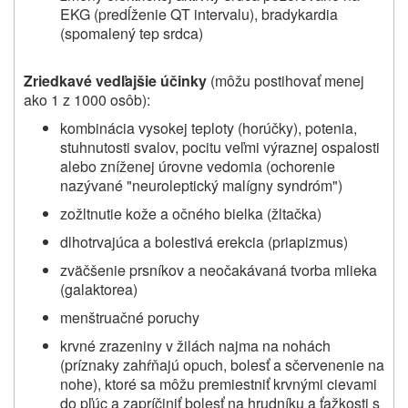
EKG (predĺženie QT intervalu),
bradykardia
(spomalený tep srdca)
Zriedkavé vedľajšie účinky
(môžu postihovať menej
ako 1 z 1000 osôb):
kombinácia vysokej teploty (horúčky), potenia,
stuhnutosti svalov, pocitu veľmi výraznej ospalosti
alebo zníženej úrovne vedomia (ochorenie
nazývané "neuroleptický malígny syndróm")
zožltnutie kože a očného bielka (žltačka)
dlhotrvajúca a bolestivá erekcia (priapizmus)
zväčšenie prsníkov a neočakávaná tvorba mlieka
(galaktorea)
menštruačné poruchy
krvné zrazeniny v žilách najma na nohách
(príznaky zahŕňajú opuch, bolesť a sčervenenie na
nohe), ktoré sa môžu premiestniť krvnými cievami
do pľúc a zapríčiniť bolesť na hrudníku a ťažkosti s