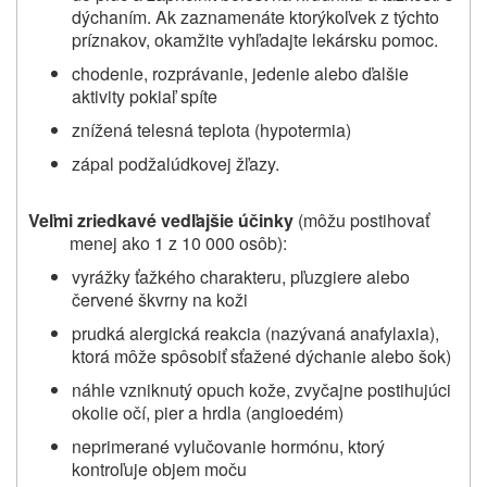
dýchaním. Ak zaznamenáte ktorýkoľvek z týchto
príznakov, okamžite vyhľadajte lekársku pomoc.
chodenie, rozprávanie, jedenie alebo ďalšie
aktivity pokiaľ spíte
znížená telesná teplota (hypotermia)
zápal podžalúdkovej žľazy.
Veľmi zriedkavé vedľajšie účinky
(môžu postihovať
menej ako 1 z 10 000 osôb):
vyrážky ťažkého charakteru, pľuzgiere alebo
červené škvrny na koži
prudká alergická reakcia (nazývaná anafylaxia),
ktorá môže spôsobiť sťažené dýchanie alebo šok)
náhle vzniknutý opuch kože, zvyčajne postihujúci
okolie očí, pier a hrdla (angioedém)
neprimerané vylučovanie hormónu, ktorý
kontroľuje
objem moču