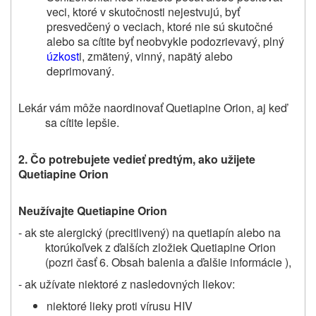
veci, ktoré v skutočnosti nejestvujú, byť
presvedčený o veciach, ktoré nie sú skutočné
alebo sa cítite byť neobvykle podozrievavý, plný
úzkost
i, zmätený, vinný, napätý alebo
deprimovaný.
Lekár vám môže naordinovať Quetiapine Orion, aj keď
sa cítite lepšie.
2.
Čo potrebujete vedieť
predtým, ako užijete
Quetiapine Orion
Neužívajte Quetiapine Orion
- ak ste alergický (precitlivený) na quetiapín alebo na
ktorúkoľvek z ďalších zložiek
Quetiapine Orion
(pozri časť 6.
Obsah balenia a ďalšie
informácie ),
- ak užívate niektoré z nasledovných liekov:
niektoré lieky proti vírusu HIV