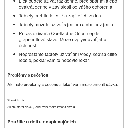
Liek budete užívať raz denne, pred spaním alebo
dvakrát denne v závislosti od vášho ochorenia.
Tablety prehltnite celé a zapite ich vodou.
Tablety môžete užívať s jedlom alebo bez jedla.
Počas užívania
Quetiapine Orion
nepite
grapefruitovú šťavu. Môže ovplyvňovať jeho
účinnosť.
Neprestaňte tablety užívať ani vtedy, keď sa cítite
lepšie, pokiaľ vám to nepovie lekár.
Problémy s pečeňou
Ak máte problémy s pečeňou, lekár vám môže zmeniť dávku.
Starší ľudia
Ak ste starší človek, lekár vám môže zmeniť dávku.
Použitie u detí a dospievajúcich