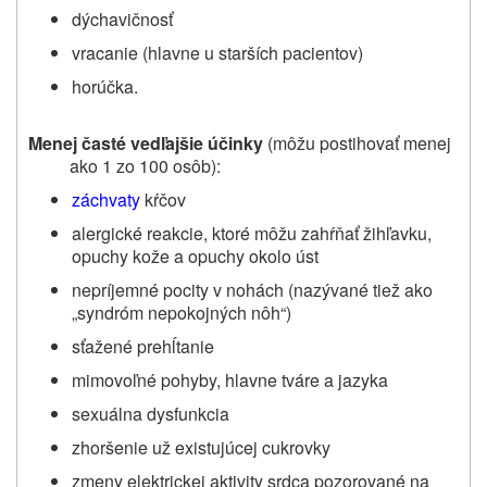
dýchavičnosť
vracanie (hlavne u starších pacientov)
horúčka.
Menej časté vedľajšie účinky
(môžu postihovať menej
ako 1 zo 100 osôb):
záchvaty
kŕčov
alergické reakcie, ktoré môžu zahŕňať žihľavku,
opuchy kože a opuchy okolo úst
nepríjemné pocity v nohách (nazývané tiež ako
„syndróm nepokojných nôh“)
sťažené prehĺtanie
mimovoľné pohyby, hlavne tváre a jazyka
sexuálna dysfunkcia
zhoršenie
už existujúcej
cukrovky
zmeny elektrickej aktivity srdca pozorované na