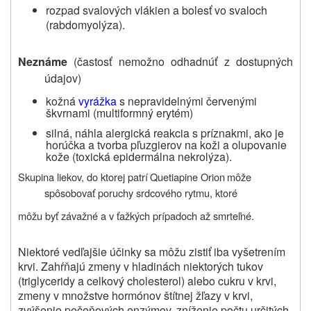
rozpad svalových vlákien a bolesť vo svaloch
(rabdomyolýza).
Neznáme
(častosť nemožno odhadnúť z dostupných
údajov)
kožná
vyrážka
s nepravidelnými červenými
škvrnami (multiformný erytém)
silná, náhla alergická reakcia s príznakmi, ako je
horúčka a tvorba pľuzgierov na koži a olupovanie
kože (toxická epidermálna nekrolýza).
Skupina liekov, do ktorej patrí
Quetiapine Orion
môže
spôsobovať poruchy srdcového rytmu, ktoré
môžu byť závažné a v ťažkých prípadoch až smrteľné.
Niektoré vedľajšie účinky sa môžu zistiť iba vyšetrením
krvi. Zahŕňajú zmeny v hladinách niektorých tukov
(triglyceridy a celkový cholesterol) alebo cukru v krvi,
zmeny v množstve hormónov štítnej žľazy v krvi,
zvýšenie pečeňových enzýmov, zníženie počtu určitých