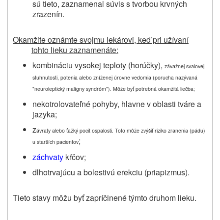
sú tieto, zaznamenal súvis s tvorbou krvných
zrazenín.
Okamžite oznámte svojmu lekárovi, keď pri užívaní
tohto lieku zaznamenáte:
kombináciu vysokej teploty (horúčky),
závažnej svalovej
stuhnutosti, potenia alebo zníženej úrovne vedomia (porucha nazývaná
"neuroleptický malígny syndróm"). M
ôže byť potrebná okamžitá liečba;
nekotrolovateľné pohyby, hlavne v oblasti tváre a
jazyka;
z
ávraty alebo ťažký pocit ospalosti. Toto môže zvýšiť riziko zranenia (pádu)
;
u starších pacientov
záchvaty
kŕčov;
dlhotrvajúcu a bolestivú erekciu (priapizmus).
Tieto stavy môžu byť zapríčinené týmto druhom lieku.