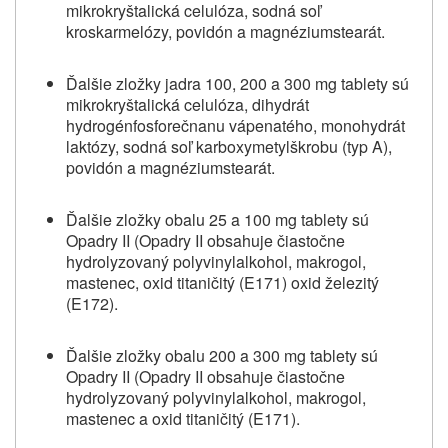
mikrokryštalická celulóza, sodná soľ
kroskarmelózy, povidón a magnéziumstearát.
Ďalšie zložky jadra 100, 200 a 300 mg tablety sú
mikrokryštalická celulóza, dihydrát
hydrogénfosforečnanu vápenatého, monohydrát
laktózy, sodná soľ karboxymetylškrobu (typ A),
povidón a magnéziumstearát.
Ďalšie zložky obalu 25 a 100 mg tablety sú
Opadry II (Opadry II obsahuje čiastočne
hydrolyzovaný polyvinylalkohol, makrogol,
mastenec, oxid titaničitý (E171) oxid železitý
(E172).
Ďalšie zložky obalu 200 a 300 mg tablety sú
Opadry II (Opadry II obsahuje čiastočne
hydrolyzovaný polyvinylalkohol, makrogol,
mastenec a oxid titaničitý (E171).