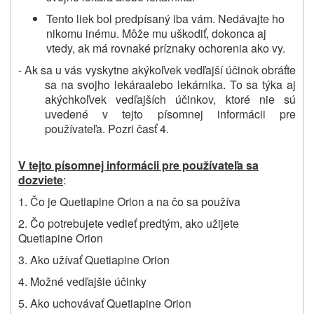
Tento liek bol predpísaný iba vám. Nedávajte ho
nikomu inému. Môže mu uškodiť, dokonca aj
vtedy, ak má rovnaké príznaky ochorenia ako vy.
- Ak sa u vás vyskytne akýkoľvek vedľajší účinok obráťte
sa na svojho lekára
alebo
lekárnika. To sa týka aj
akýchkoľvek vedľajších účinkov, ktoré nie sú
uvedené v tejto písomnej informácii pre
používateľa. Pozri časť 4.
V tejto písomnej informácii pre používateľa sa
dozviete
:
1. Čo je Quetiapine Orion a na čo sa používa
2.
Čo potrebujete vedieť
predtým, ako užijete
Quetiapine Orion
3. Ako užívať Quetiapine Orion
4. Možné vedľajšie účinky
5. Ako uchovávať Quetiapine Orion