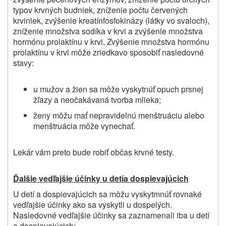
typov krvných budniek, zníženie počtu červených
krviniek,
zvýšenie kreatínfosfokinázy (látky vo svaloch),
zníženie množstva sodíka v krvi
a zvýšenie množstva
hormónu prolaktínu v krvi. Zvýšenie množstva hormónu
prolaktínu v krvi môže zriedkavo sposobiť nasledovné
stavy:
u mužov a žien sa môže vyskytnúť opuch prsnej
žľazy a neočakávaná tvorba mlieka;
ženy môžu mať nepravidelnú menštruáciu alebo
menštruácia môže vynechať.
Lekár vám preto bude robiť občas krvné testy.
Ďalšie vedľajšie účinky u detí
a dospievajúcich
U detí a dospievajúcich sa môžu vyskytmnúť rovnaké
vedľajšie účinky ako sa vyskytli u dospelých.
Nasledovné vedľajšie účinky sa zaznamenali iba u detí
a dospievajúcich: