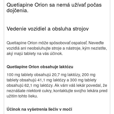
Quetiapine Orion
sa nemá užívať počas
dojčenia.
Vedenie vozidiel a obsluha strojov
Quetiapine Orion
môže spôsobovať ospalosť. Neveďte
vozidlá ani neobsluhujte stroje a nástroje, kým nezistíte,
aký majú tablety na vás účinok.
Quetiapine Orion
obsahuje laktózu
100 mg tablety obsahujú 20,7 mg laktózy, 200 mg
tablety obsahujú 41,1 mg laktózy a 300 mg tablety
obsahujú 62,1 mg laktózy. Ak vám váš lekár povedal, že
neznášate niektoré cukry, kontaktujte svojho lekára pred
užitím tohto lieku.
Účinok na vyšetrenia liečiv v moči