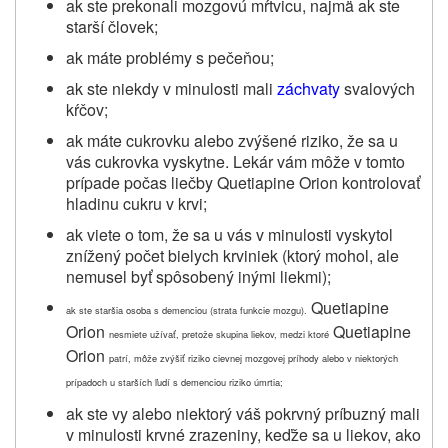
ak ste prekonali mozgovú mŕtvicu, najmä ak ste
starší človek;
ak máte problémy s pečeňou;
ak ste niekdy v minulosti mali
záchvaty
svalových
kŕčov;
ak máte cukrovku alebo zvýšené riziko, že sa u
vás cukrovka vyskytne. Lekár vám môže v tomto
prípade počas liečby
Quetiapine Orion
kontrolovať
hladinu cukru v krvi;
ak viete o tom, že sa u vás v minulosti vyskytol
znížený počet bielych krviniek (ktorý mohol, ale
nemusel byť spôsobený inými liekmi);
Quetiapine
ak ste staršia osoba s demenciou (strata funkcie mozgu).
Orion
Quetiapine
nesmiete užívať, pretože skupina liekov, medzi ktoré
Orion
patrí, môže zvýšiť riziko cievnej mozgovej príhody alebo v niektorých
prípadoch u starších ľudí s demenciou riziko úmrtia;
ak ste vy alebo niektorý váš pokrvný príbuzný mali
v minulosti krvné zrazeniny, keďže sa u liekov, ako