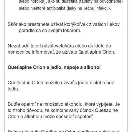
alebo horčíka), ako sú diuretiká (tablety na odvodnenie)
alebo niektoré antibiotiká (lieky na liečbu infekcií).
Skôr ako prestanete užívať ktorýkoľvek z vašich liekov,
poraďte sa so svojím lekárom.
Nezabudnite
pri návšteve
lekára
alebo ak idete do
nemocnice
informovať, že užívate
Quetiapine Orion.
Quetiapine Orion
a jedlo, nápoje a alkohol
Quetiapine Orion môžete užívať s jedlom alebo bez
jedla.
Buďte opatrní na množstvo alkoholu, ktoré vypijete. Je
to z toho dôvodu, že kombinovaný účinok
Quetiapine
Orion a
alkoholu môže spôsobiť ospalosť.
Počas užívania
Quetiapine Orion
nepite grapefruitovú