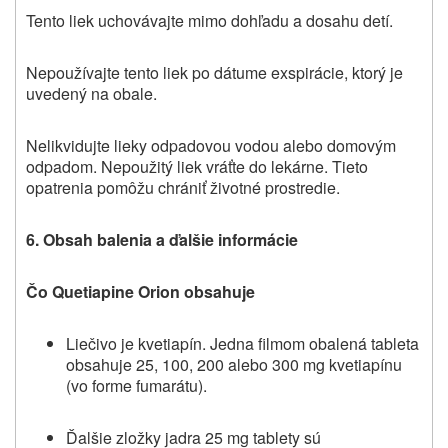
Tento liek uchovávajte mimo dohľadu a dosahu detí.
Nepoužívajte tento liek po dátume exspirácie, ktorý je
uvedený na obale.
Nelikvidujte lieky odpadovou vodou alebo domovým
odpadom. Nepoužitý liek vráťte do lekárne. Tieto
opatrenia pomôžu chrániť životné prostredie.
6.
Obsah balenia a ďalšie informácie
Čo Quetiapine Orion obsahuje
Liečivo je kvetiapín. Jedna filmom obalená tableta
obsahuje 25, 100, 200 alebo 300 mg kvetiapínu
(vo forme fumarátu).
Ďalšie zložky jadra 25 mg tablety sú