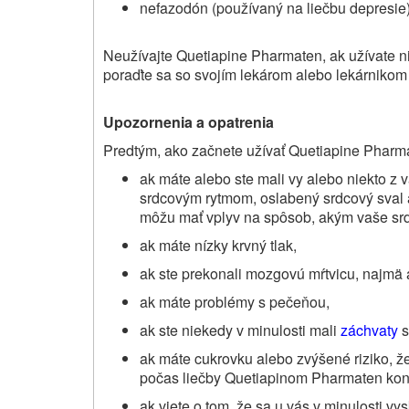
nefazodón (používaný na liečbu depresie)
Neužívajte Quetiapine Pharmaten, ak užívate nie
poraďte sa so svojím lekárom alebo lekárnikom
Upozornenia a opatrenia
Predtým, ako začnete užívať Quetiapine Pharmat
ak máte alebo ste mali vy alebo niekto z 
srdcovým rytmom, oslabený srdcový sval a
môžu mať vplyv na spôsob, akým vaše srd
ak máte nízky krvný tlak,
ak ste prekonali mozgovú mŕtvicu, najmä a
ak máte problémy s pečeňou,
ak ste niekedy v minulosti mali
záchvaty
s
ak máte cukrovku alebo zvýšené riziko, ž
počas liečby
Quetiapinom Pharmaten
kon
ak viete o tom, že sa u vás v minulosti vys