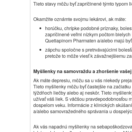
Tieto stavy môžu byť zapríčinené týmto typom li
Okamžite oznámte svojmu lekárovi, ak máte:
horúčku, chrípke podobné príznaky, bolesť
zapríčinené veľmi nízkym počtom bielych
Quetiapinom Pharmaten a/alebo majú byť 
zápc
hu spoločne s pretrvávajúcimi boles
pretože to môže viesť k závažnejšiemu za
Myšlienky na samovraždu a zhoršenie vašej
Ak máte depresiu, môžu sa u vás niekedy prej
Tieto myšlienky môžu byť častejšie na začiatku
týždňoch liečby alebo aj neskôr. Tieto myšlienk
užívať váš liek.
S väčšou pravdepodobnosťou môž
dospelom veku. Informácie z klinických skúša
a/alebo samovražedného správania u dospelých
Ak vás napadnú myšlienky na sebapoškodzovan