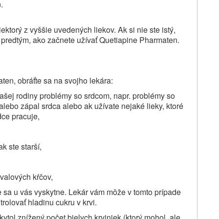
.
ktorý z vyššie uvedených liekov. Ak si nie ste istý,
 predtým, ako začnete užívať Quetiapine Pharmaten.
en, obráťte sa na svojho lekára:
vašej rodiny problémy so srdcom, napr. problémy so
lebo zápal srdca alebo ak užívate nejaké lieky, ktoré
ce pracuje,
k ste starší,
valových kŕčov,
e sa u vás vyskytne. Lekár vám môže v tomto prípade
trolovať hladinu cukru v krvi.
kytol znížený počet bielych krviniek (ktorý mohol, ale