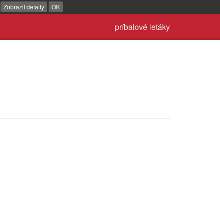
.
Zobrazit detaily
OK
príbalové letáky