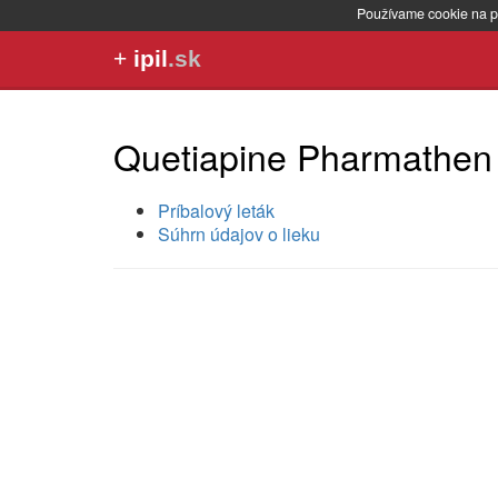
Používame cookie na p
+
ipil
.sk
Quetiapine Pharmathen
Príbalový leták
Súhrn údajov o lieku