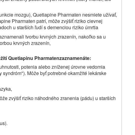
funkcie mozgu),
Quetiapine Pharmaten
nesmiete užívať,
apine Pharmaten
patrí, môže zvýšiť riziko cievnej
doch u starších ľudí s demenciou riziko úmrtia
 zaznamenali tvorbu krvných zrazenín, nakoľko sa u
vorbou krvných zrazenín,
ití
Quetiapinu Pharmaten
zaznamenáte:
uhnutosti, potenia alebo zníženej úrovne vedomia
y syndróm"). Môže byť potrebné okamžité lekárske
azyka,
môže zvýšiť riziko náhodného zranenia (pádu) u starších
us).