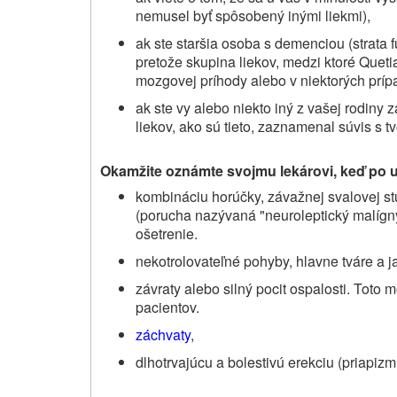
nemusel byť spôsobený inými liekmi),
ak ste staršia osoba s demenciou (strata 
pretože skupina liekov, medzi ktoré
Queti
mozgovej príhody alebo v niektorých prípa
ak ste vy alebo niekto iný z vašej rodiny
liekov, ako sú tieto, zaznamenal súvis s t
Okamžite oznámte svojmu lekárovi, keď po už
kombináciu horúčky,
závažnej svalovej st
(porucha nazývaná "neuroleptický malígn
ošetrenie.
nekotrolovateľné pohyby, hlavne tváre a j
z
ávraty alebo silný pocit ospalosti. Toto 
pacientov
.
záchvaty
,
dlhotrvajúcu a bolestivú erekciu (priapizm