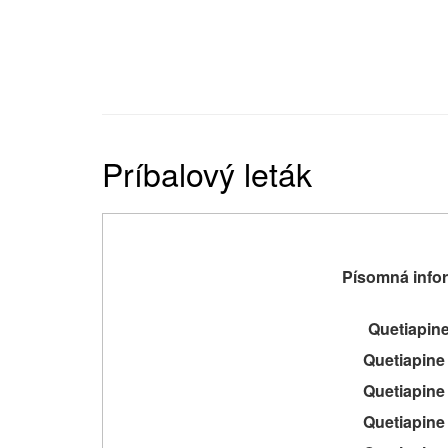
Príbalový leták
Písomná infor
Quetiapin
Quetiapine
Quetiapine
Quetiapine