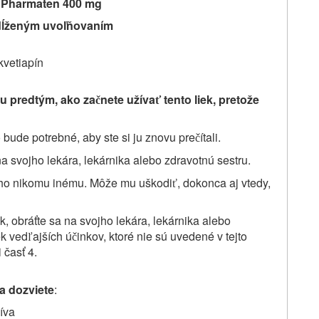
 Pharmaten 400 mg
edĺženým uvoľňovaním
kvetiapín
iu predtým, ako za
nete užíva
tento liek, pretože
č
ť
 bude potrebné, aby ste si ju znovu pre
ítali.
č
na svojho lekára, lekárnika alebo zdravotnú sestru.
e ho nikomu inému. Môže mu uškodi
, dokonca aj vtedy,
ť
k, obráťte sa na svojho lekára, lekárnika alebo
ek ved
ajších ú
inkov, ktoré nie sú uvedené v tejto
ľ
č
 časť 4.
sa dozviete
:
íva