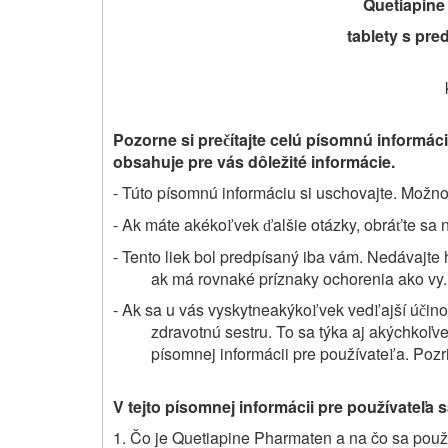
Quetiapine
tablety s pr
Pozorne si pre
ítajte celú písomnú informác
č
obsahuje pre vás dôležité informácie.
- Túto písomnú informáciu si uschovajte. Možno
- Ak máte akéko
vek
alšie otázky, obrá
te sa 
ľ
ď
ť
- Tento liek bol predpísaný iba vám. Nedávajt
ak má rovnaké príznaky ochorenia ako vy.
- Ak sa u vás vyskytneakýko
vek ved
ajší ú
ino
ľ
ľ
č
zdravotnú sestru. To sa týka aj akýchkoľv
písomnej informácii pre používate
a. Pozri
ľ
V tejto písomnej informácii pre používateľa 
1. Čo je
Quetiapine Pharmaten
a na čo sa použ