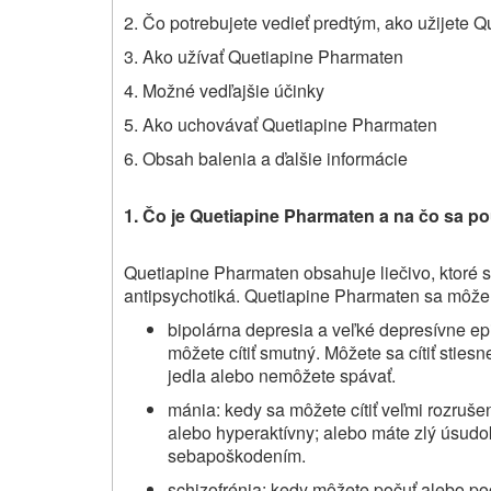
2. Čo potrebujete vedieť predtým, ako užijete
Qu
3. Ako užívať
Quetiapine Pharmaten
4. Možné vedľajšie účinky
5. Ako uchovávať
Quetiapine Pharmaten
6. Obsah balenia a ďalšie informácie
1. Čo je
Quetiapine Pharmaten
a na čo sa po
Quetiapine Pharmaten
obsahuje liečivo, ktoré 
antipsychotiká.
Quetiapine Pharmaten sa môže
bipolárna depresia a veľké depresívne ep
môžete cítiť smutný. Môžete sa cítiť stiesn
jedla alebo nemôžete spávať.
mánia: kedy sa môžete cítiť veľmi rozruše
alebo hyperaktívny; alebo máte zlý úsudo
sebapoškodením.
schizofrénia: kedy môžete počuť alebo poci