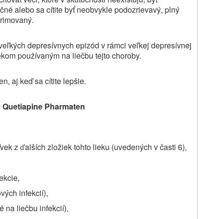
čné alebo sa cítite byť neobvykle podozrievavý, plný
primovaný.
veľkých depresívnych epizód v rámci veľkej depresívnej
iekom používaným na liečbu tejto choroby.
 aj keď sa cítite lepšie.
e
Quetiapine Pharmaten
ľvek z
alších zložiek tohto lieku (uvedených v časti 6),
ď
ekcie,
ých infekcií),
 na liečbu infekcií),