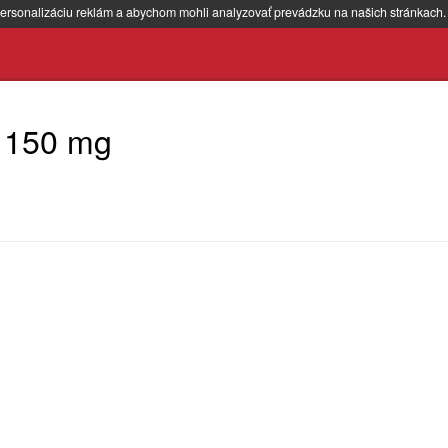
ersonalizáciu reklám a abychom mohli analyzovať prevádzku na našich stránkach
 150 mg