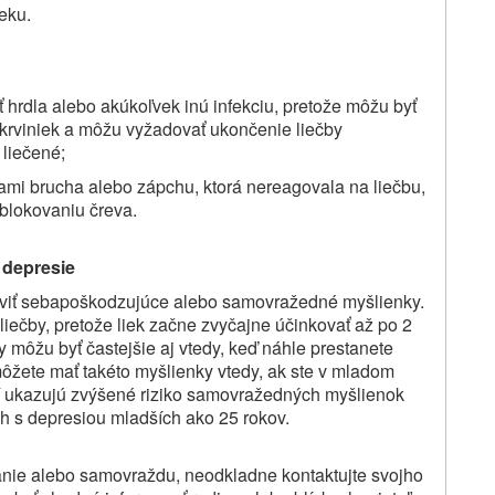
eku.
 hrdla alebo akúkoľvek inú infekciu, pretože môžu byť
 krviniek a môžu vyžadovať ukončenie liečby
liečené;
ťami brucha alebo zápchu, ktorá nereagovala na liečbu,
blokovaniu čreva.
 depresie
aviť sebapoškodzujúce alebo samovražedné myšlienky.
liečby, pretože liek začne zvyčajne účinkovať až po 2
y môžu byť častejšie aj vtedy, keď náhle prestanete
ete mať takéto myšlienky vtedy, ak ste v mladom
ní ukazujú zvýšené riziko samovražedných myšlienok
 s depresiou mladších ako 25 rokov.
ie alebo samovraždu, neodkladne kontaktujte svojho