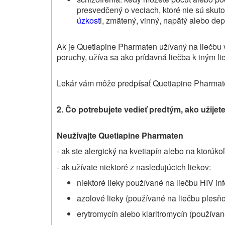
presvedčený o veciach, ktoré nie sú skuto
úzkost
i, zmätený, vinný, napätý alebo de
Ak je Quetiapine Pharmaten užívaný na liečbu 
poruchy, užíva sa ako prídavná liečba k iným l
Lekár vám môže predpísať Quetiapine Pharmaten,
2. Čo potrebujete vedieť predtým, ako užijet
Neužívajte
Quetiapine Pharmaten
- ak ste
alergický
na kv
etiapín
alebo na ktorúko
- ak užívate niektoré z nasledujúcich liekov:
niektoré lieky používané na liečbu HIV inf
azolové lieky (používané na liečbu plesňov
erytromycín alebo klaritromycín (používané