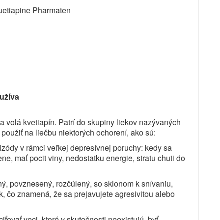
etiapine Pharmaten
užíva
sa volá kvetiapín. Patrí do skupiny liekov nazývaných
 použiť na
liečbu niektorých ochorení, ako sú:
izódy v rámci veľkej depresívnej poruchy: kedy sa
ene, mať pocit viny, nedostatku energie, stratu chuti do
ný, povznesený, rozčúlený, so sklonom k snívaniu,
k, čo znamená, že sa prejavujete agresivitou alebo
ťovať veci, ktoré v skutočnosti neexistujú, byť