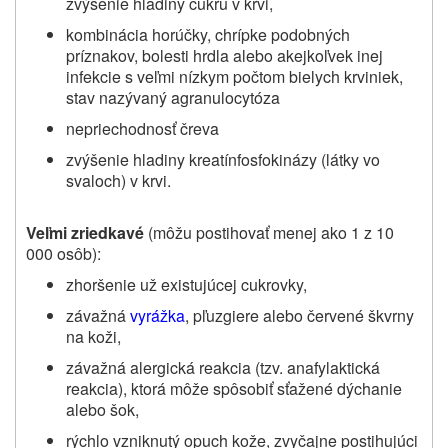
zvýšenie hladiny cukru v krvi,
kombinácia horúčky, chrípke podobných
príznakov, bolesti hrdla alebo akejkoľvek inej
infekcie s veľmi nízkym počtom bielych krviniek,
stav nazývaný agranulocytóza
nepriechodnosť čreva
zvýšenie hladiny kreatínfosfokinázy (látky vo
svaloch) v krvi.
Veľmi zriedkavé
(môžu postihovať menej ako 1 z 10
000 osôb):
zhoršenie už existujúcej cukrovky,
závažná
vyrážka
, pľuzgiere alebo červené škvrny
na koži,
závažná alergická reakcia (tzv. anafylaktická
reakcia), ktorá môže spôsobiť sťažené dýchanie
alebo šok,
rýchlo vzniknutý opuch kože, zvyčajne postihujúci