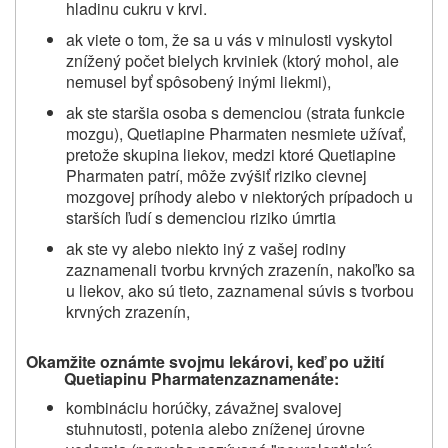
hladinu cukru v krvi.
ak viete o tom, že sa u vás v minulosti vyskytol
znížený počet bielych krviniek (ktorý mohol, ale
nemusel byť spôsobený inými liekmi),
ak ste staršia osoba s demenciou (strata funkcie
mozgu),
Quetiapine Pharmaten
nesmiete užívať,
pretože skupina liekov, medzi ktoré
Quetiapine
Pharmaten
patrí, môže zvýšiť riziko cievnej
mozgovej príhody alebo v niektorých prípadoch u
starších ľudí s demenciou riziko úmrtia
ak ste vy alebo niekto iný z vašej rodiny
zaznamenali tvorbu krvných zrazenín, nakoľko sa
u liekov, ako sú tieto, zaznamenal súvis s tvorbou
krvných zrazenín,
Okamžite oznámte svojmu lekárovi, keď po užití
Quetiapinu Pharmaten
zaznamenáte:
kombináciu horúčky,
závažnej svalovej
stuhnutosti, potenia alebo zníženej úrovne