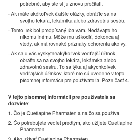
potrebné, aby ste si ju znovu pre
ítali.
č
- Ak máte akéko
vek
alšie otázky, obrá
te sa na
ľ
ď
ť
svojho lekára, lekárnika alebo zdravotnú sestru.
- Tento liek bol predpísaný iba vám. Nedávajte ho
nikomu inému. Môže mu uškodi
, dokonca aj
ť
vtedy, ak má rovnaké príznaky ochorenia ako vy.
- Ak sa u vás vyskytneakýko
vek ved
ajší ú
inok,
ľ
ľ
č
obráťte sa na svojho lekára, lekárnika alebo
zdravotnú sestru. To sa týka aj akýchkoľvek
ved
ajších ú
inkov, ktoré nie sú uvedené v tejto
ľ
č
písomnej informácii pre používate
a. Pozri časť 4.
ľ
V tejto písomnej informácii pre používateľa sa
dozviete
:
1. Čo je
Quetiapine Pharmaten
a na čo sa používa
2. Čo potrebujete vedieť predtým, ako užijete
Quetiapine
Pharmaten
3. Ako užívať
Quetiapine Pharmaten