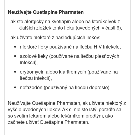
Neužívajte
Quetiapine Pharmaten
- ak ste
alergický
na kv
etiapín
alebo na ktorúkoľvek z
alších zložiek tohto lieku (uvedených v časti 6),
ď
- ak užívate niektoré z nasledujúcich liekov:
niektoré lieky používané na liečbu HIV infekcie,
azolové lieky (používané na liečbu plesňových
infekcií),
erytromycín alebo klaritromycín (používané na
liečbu infekcií),
nefazodón (používaný na liečbu depresie).
Neužívajte Quetiapine Pharmaten, ak užívate niektorý z
vyššie uvedených liekov. Ak si nie ste istý, poraďte sa
so svojím lekárom alebo lekárnikom predtým, ako
začnete užívať Quetiapine Pharmaten.