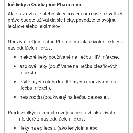
Iné lieky a Quetiapine Pharmaten
Ak teraz užívate alebo ste v poslednom čase užívali, či
práve budete užívať ďalšie lieky, povedzte to svojmu
lekárovi alebo lekárnikovi.
Neužívajte Quetiapine Pharmaten, ak užívate
niektorý z
nasledujúcich liekov:
niektoré lieky používané na liečbu HIV infekcie,
azolové lieky (používané na liečbu plesňových
infekcií),
erytromycín alebo klaritromycín (používané na
liečbu infekcií),
nefazodón (používaný na liečbu depresie).
Predovšetkým oznámte svojmu lekárovi, ak užívate
niektoré z nasledujúcich liekov
:
lieky na epilepsiu (ako fenytoín alebo