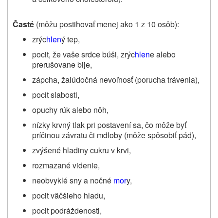
Časté
(môžu postihovať menej ako 1 z 10 osôb):
zrýc
hlen
ý tep,
pocit, že vaše srdce búši, zrýc
hlen
e alebo
prerušovane bije,
zápcha, žalúdočná nevoľnosť (porucha trávenia),
pocit slabosti,
opuchy rúk alebo nôh,
nízky krvný tlak pri postavení sa, čo môže byť
príčinou závratu či mdloby (môže spôsobiť pád),
zvýšené hladiny cukru v krvi,
rozmazané videnie,
neobvyklé sny a nočné
mor
y,
pocit väčšieho hladu,
pocit podráždenosti,