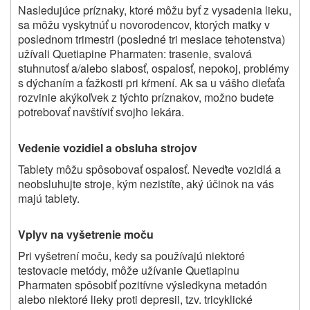
Nasledujúce príznaky, ktoré môžu byť z vysadenia lieku,
sa môžu vyskytnúť u novorodencov, ktorých matky v
poslednom trimestri (posledné tri mesiace tehotenstva)
užívali
Quetiapine Pharmaten
: trasenie, svalová
stuhnutosť a/alebo slabosť, ospalosť, nepokoj, problémy
s dýchaním a ťažkosti pri kŕmení. Ak sa u vášho dieťaťa
rozvinie akýkoľvek z týchto príznakov, možno budete
potrebovať navštíviť svojho lekára.
Vedenie vozidiel a obsluha strojov
Tablety môžu spôsobovať ospalosť. Neveďte vozidlá a
neobsluhujte stroje, kým nezistíte, aký účinok na vás
majú tablety.
Vplyv na vyšetrenie moču
Pri vyšetrení moču, kedy sa používajú niektoré
testovacie metódy, môže užívanie
Quetiapinu
Pharmaten
spôsobiť pozitívne výsledky
na metadón
alebo niektoré lieky proti depresii, tzv. tricyklické