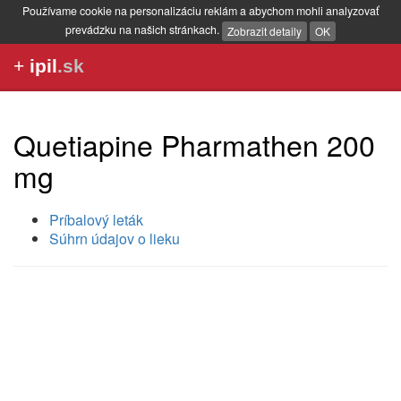
Používame cookie na personalizáciu reklám a abychom mohli analyzovať
prevádzku na našich stránkach.
Zobrazit detaily
OK
+
ipil
.sk
Quetiapine Pharmathen 200
mg
Príbalový leták
Súhrn údajov o lieku