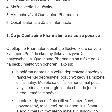
4. Možné vedľajšie účinky
5. Ako uchovávať
Quetiapine Pharmaten
6. Obsah balenia a ďalšie informácie
1. Čo je
Quetiapine Pharmaten
a na čo sa používa
Quetiapine Pharmaten
obsahuje liečivo, ktoré sa volá
kvetiapín. Patrí do skupiny liekov nazývaných
antipsychotiká.
Quetiapine Pharmaten sa môže použiť
na
liečbu niektorých ochorení, ako sú:
bipolárna depresia a veľké depresívne epizódy v
rámci veľkej depresívnej poruchy: kedy sa môžete
cítiť smutný. Môžete sa cítiť stiesnene, mať pocit
viny, nedostatku energie, stratu chuti do jedla
alebo nemôžete spávať.
mánia: kedy sa môžete cítiť veľmi rozrušený,
povznesený, rozčúlený, so sklonom k snívaniu,
alebo hyperaktívny; alebo máte zlý úsudok, čo