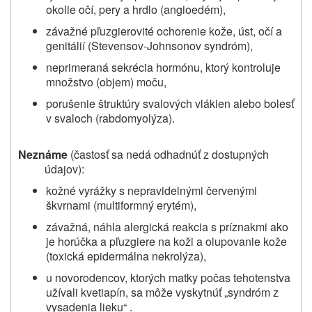
okolie očí, pery a hrdlo (angioedém),
závažné pľuzgierovité ochorenie kože, úst, očí a
genitálií (
Stevensov-Johnsonov syndróm),
neprimeraná sekrécia hormónu, ktorý kontroluje
množstvo (objem) moču,
porušenie štruktúry svalových vlákien alebo bolesť
v svaloch (rabdomyolýza).
Neznáme
(častosť sa nedá odhadnúť z dostupných
údajov):
kožné vyrážky s nepravidelnými červenými
škvrnami (
multiformný erytém
),
závažná, náhla alergická reakcia s príznakmi ako
je horúčka a pľuzgiere na koži a olupovanie kože
(toxická epidermálna nekrolýza),
u novorodencov, ktorých matky počas tehotenstva
užívali kvetiapín, sa môže vyskytnúť „syndróm z
vysadenia lieku“ .