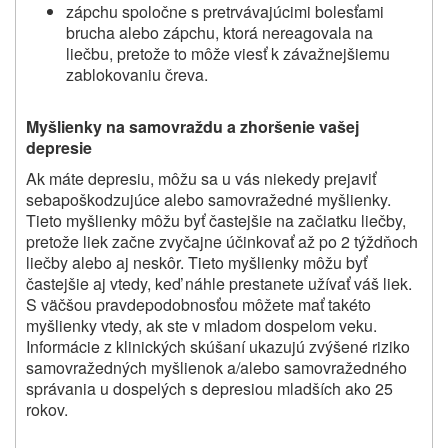
zápc
hu spoločne s pretrvávajúcimi bolesťami
brucha alebo zápchu, ktorá nereagovala na
liečbu, pretože to môže viesť k závažnejšiemu
zablokovaniu čreva.
Myšlienky na samovraždu a zhoršenie vašej
depresie
Ak máte depresiu, môžu sa u vás niekedy prejaviť
sebapoškodzujúce alebo samovražedné myšlienky.
Tieto myšlienky môžu byť častejšie na začiatku
liečby,
pretože liek začne zvyčajne účinkovať až po 2 týždňoch
liečby alebo aj neskôr. Tieto myšlienky môžu byť
častejšie aj vtedy, keď náhle prestanete užívať váš liek.
S väčšou pravdepodobnosťou môžete mať takéto
myšlienky vtedy, ak ste v mladom dospelom veku.
Informácie z klinických skúšaní ukazujú zvýšené riziko
samovražedných myšlienok a/alebo samovražedného
správania u dospelých s depresiou mladších ako 25
rokov.