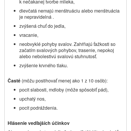
k nečakanej tvorbe mlieka,
dievčatá nemajú menštruáciu alebo menštruácia
je nepravidelná .
zvýšená chuť do jedla,
vracanie,
neobvyklé pohyby svalov. Zahŕňajú ťažkosti so
začatím svalových pohybov, trasenie, nepokoj
alebo nebolestivú svalovú stuhnutosť.
zvýšenie krvného tlaku.
Časté
(môžu postihovať menej ako 1 z 10 osôb):
pocit slabosti, mdloby (môže spôsobiť pád),
upchatý nos,
pocit podráždenia.
Hlásenie vedľajších účinkov