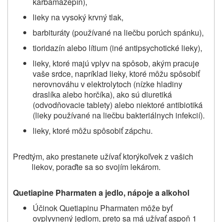
karbamazepín),
lieky na vysoký krvný tlak,
barbituráty (používané na liečbu porúch spánku),
tioridazín alebo lítium (iné antipsychotické lieky),
lieky, ktoré majú vplyv na spôsob, akým pracuje
vaše srdce, napríklad lieky, ktoré môžu spôsobiť
nerovnováhu v elektrolytoch (nízke hladiny
draslíka alebo horčíka), ako sú diuretiká
(odvodňovacie tablety) alebo niektoré antibiotiká
(lieky používané na liečbu bakteriálnych infekcií).
lieky, ktoré môžu spôsobiť zápchu.
Predtým, ako prestanete užívať ktorýkoľvek z vašich
liekov, poraďte sa so svojím lekárom.
Quetiapine Pharmaten a jedlo, nápoje a alkohol
Účinok Quetiapinu Pharmaten môže byť
ovplyvnený jedlom, preto sa má užívať aspoň 1