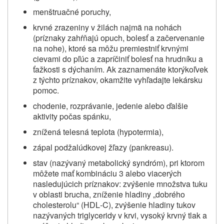
menštruačné poruchy,
krvné zrazeniny v žilách najmä na nohách
(príznaky zahŕňajú opuch, bolesť a začervenanie
na nohe), ktoré sa môžu premiestniť krvnými
cievami do pľúc a zapríčiniť bolesť na hrudníku a
ťažkosti s dýchaním.
Ak zaznamenáte ktorýkoľvek
z týchto príznakov, okamžite vyhľadajte lekársku
pomoc.
chodenie, rozprávanie, jedenie alebo ďalšie
aktivity počas spánku,
znížená telesná teplota (hypotermia),
zápal podžalúdkovej žľazy (pankreasu).
stav (nazývaný metabolický syndróm), pri ktorom
môžete mať kombináciu 3 alebo viacerých
nasledujúcich príznakov: zvýšenie množstva tuku
v oblasti brucha, zníženie hladiny „dobrého
cholesterolu“
(HDL‑C), zvýšenie hladiny tukov
nazývaných triglyceridy v krvi, vysoký krvný tlak a