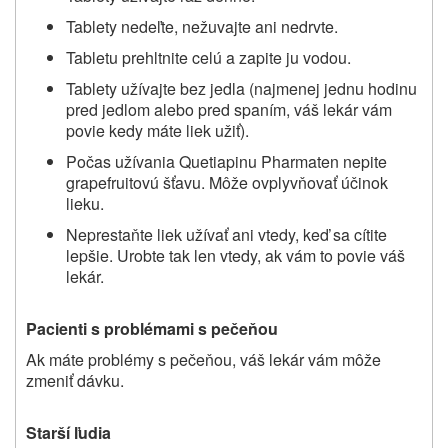
Tablety nedeľte, nežuvajte ani nedrvte.
Tabletu prehltnite celú a zapite ju vodou.
Tablety užívajte bez jedla (najmenej jednu hodinu
pred jedlom
alebo pred spaním
, váš lekár vám
povie kedy máte liek užiť).
Počas užívania Quetiapinu Pharmaten nepite
grapefruitovú šťavu. Môže ovplyvňovať účinok
lieku.
Neprestaňte liek užívať ani vtedy, keď sa cítite
lepšie. Urobte tak len vtedy, ak vám to povie váš
lekár.
Pacienti s problémami s pečeňou
Ak máte problémy s pečeňou, váš lekár vám môže
zmeniť dávku.
Starší ľudia