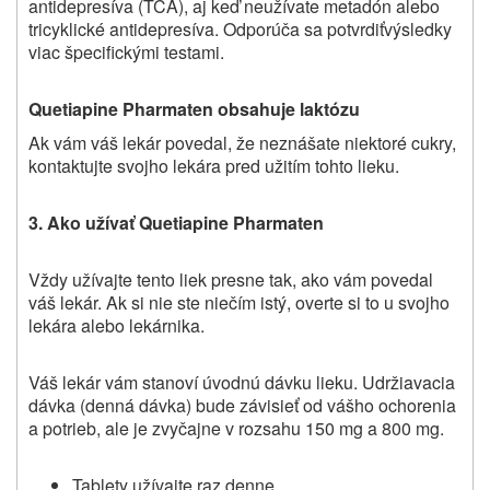
antidepresíva (TCA), aj keď neužívate metadón alebo
tricyklické antidepresíva. Odporúča sa potvrdiť
výsledky
viac špecifickými testami.
Quetiapine
Pharmaten obsahuje laktózu
Ak vám váš lekár povedal, že neznášate niektoré cukry,
kontaktujte svojho lekára
pred užitím tohto lieku.
3. Ako užívať
Quetiapine Pharmaten
Vždy užívajte
tento liek
presne tak, ako vám povedal
váš lekár. Ak si nie ste niečím istý, overte si to u svojho
lekára alebo
lekárnika.
Váš lekár vám stanoví úvodnú dávku lieku. Udržiavacia
dávka (denná dávka) bude závisieť od vášho ochorenia
a potrieb, ale je zvyčajne v rozsahu 150 mg a 800 mg.
Tablety užívajte raz denne.