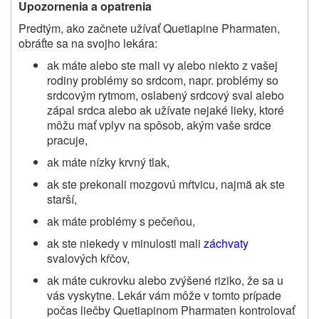
Upozornenia a opatrenia
Predtým, ako začnete užívať Quetiapine Pharmaten,
obráťte sa na svojho lekára:
ak máte alebo ste mali vy alebo niekto z vašej
rodiny problémy so srdcom, napr. problémy so
srdcovým rytmom, oslabený srdcový sval alebo
zápal srdca alebo ak užívate nejaké lieky, ktoré
môžu mať vplyv na spôsob, akým vaše srdce
pracuje,
ak máte nízky krvný tlak,
ak ste prekonali mozgovú mŕtvicu, najmä ak ste
starší,
ak máte problémy s pečeňou,
ak ste niekedy v minulosti mali
záchvaty
svalových kŕčov,
ak máte cukrovku alebo zvýšené riziko, že sa u
vás vyskytne. Lekár vám môže v tomto prípade
počas liečby
Quetiapinom Pharmaten
kontrolovať