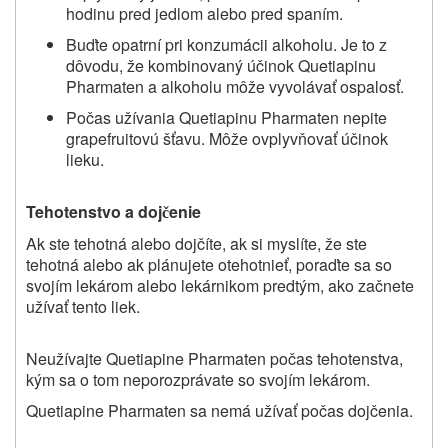
hodinu pred jedlom alebo pred spaním.
Buďte opatrní pri konzumácii alkoholu. Je to z
dôvodu, že kombinovaný účinok Quetiapinu
Pharmaten a alkoholu môže vyvolávať ospalosť.
Počas užívania Quetiapinu Pharmaten nepite
grapefruitovú šťavu. Môže ovplyvňovať účinok
lieku.
Tehotenstvo a doj
enie
č
Ak ste tehotná alebo dojčíte, ak si myslíte, že ste
tehotná alebo ak plánujete otehotnieť, poraďte sa so
svojím lekárom alebo lekárnikom predtým, ako začnete
užívať tento liek.
Neužívajte Quetiapine Pharmaten počas tehotenstva,
kým sa o tom neporozprávate so svojím lekárom.
Quetiapine Pharmaten sa nemá užívať počas dojčenia.