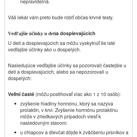
nepravidelná
.
Váš lekár vám preto bude robiť občas krvné testy.
a dospievajúcich
Vedľajšie účinky u detí
U detí a dospievajúcich sa môžu vyskytnúť tie isté
vedľajšie účinky ako u dospelých.
Nasledujúce vedľajšie účinky sa pozorovali častejšie u
detí a dospievajúcich, alebo sa nepozorovali u
dospelých:
Veľmi časté
(môžu postihovať viac ako 1 z 10 osôb):
zvýšenie hladiny hormónu, ktorý sa nazýva
prolaktín, v krvi. Zvýšenie hormónu prolaktínu
môže v zriedkavých prípadoch viesť k
nasledovným stavom:
u chlapcov a dievčat dôjde k zväčšeniu prsníkov a