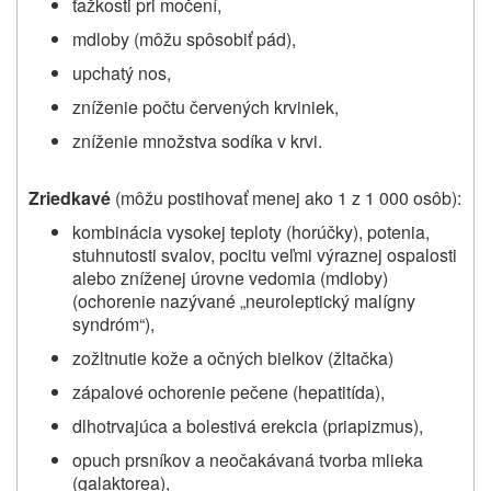
ťažkosti pri močení,
mdloby (môžu spôsobiť pád),
upchatý nos,
zníženie počtu červených krviniek,
zníženie množstva sodíka v krvi.
Zriedkavé
(môžu postihovať menej ako 1 z 1 000 osôb):
kombinácia vysokej teploty (horúčky), potenia,
stuhnutosti svalov, pocitu veľmi výraznej ospalosti
alebo zníženej úrovne vedomia (mdloby)
(ochorenie nazývané „neuroleptický malígny
syndróm“),
zožltnutie kože a očných bielkov (žltačka)
zápalové ochorenie pečene (hepatitída),
dlhotrvajúca a bolestivá erekcia (priapizmus),
opuch prsníkov a neočakávaná tvorba mlieka
(galaktorea),