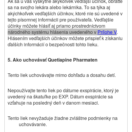
Ak sa u vás vyskytne akýkoľvek vedľajší účinok, obráťte
sa na svojho lekára alebo lekárnika. To sa týka aj
akýchkoľvek vedľajších účinkov, ktoré nie sú uvedené v
tejto písomnej informácii pre používateľa. Vedľajšie
účinky môžete hlásiť aj priamo prostredníctvom
národného systému hlásenia uvedeného v
Prílohe V
.
Hlásením vedľajších účinkov môžete prispieť k získaniu
ďalších informácií o bezpečnosti tohto lieku
.
5. Ako uchovávať
Quetiapine Pharmaten
Tento liek u
chovávajte mimo dohľadu a dosahu detí.
Nepoužívajte
tento liek
po dátume exspirácie, ktorý je
uvedený na škatuľke po EXP. Dátum exspirácie sa
vzťahuje na posledný deň v danom mesiaci.
Tento liek nevyžaduje žiadne zvláštne podmienky na
uchovávanie.