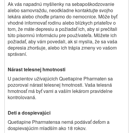
Ak vás napadnú myšlienky na sebapoškodzovanie
alebo samovraždu, neodkladne kontaktujte svojho
lekára alebo choďte priamo do nemocnice. Môže byť
vhodné informovať rodinu alebo blízkych priateľov o
tom, že máte depresiu a požiadať ich, aby si prečítali
túto písomnú informáciu pre používateľa. Môžete ich
požiadať, aby vám povedali, ak si myslia, že sa vaša
depresia zhoršuje, alebo ich trápia zmeny vo vašom
správaní.
Nárast telesnej hmotnosti
U pacientov užívajúcich Quetiapine Pharmaten sa
pozoroval nárast telesnej hmotnosti. Vaša telesná
hmotnosť má byť vami a vaším lekárom pravidelne
kontrolovaná.
Deti a dospievajúci
Quetiapine Pharmaten
sa nemá podávať
deťom a
dospievajúcim mladším ako 18 rokov.