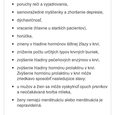
poruchy reči a vyjadrovania,
samovražedné myšlienky a zhoršenie depresie,
dýchavičnosť,
vracanie (hlavne u starších pacientov),
horúčka,
zmeny v hladine hormónov štítnej žľazy v krvi,
zníženie počtu určitých typov krvných buniek,
zvýšenie hladiny pečeňových enzýmov v krvi,
zvýšenie hladiny hormónu prolaktínu v krvi.
Zvýšenie hormónu prolaktínu v krvi môže
zriedkavo sposobiť nasledujúce stavy:
u mužov a žien sa môže vyskytnúť opuch prsníkov
a neočakávaná tvorba mlieka,
ženy
nemajú menštruáciu alebo menštruácia je
nepravidelná
.