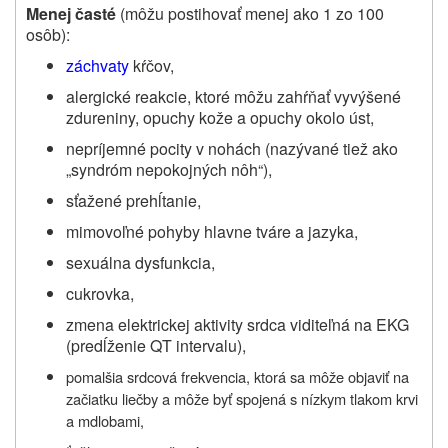
Menej časté
(môžu postihovať menej ako 1 zo 100
osôb):
záchvaty
kŕčov,
alergické reakcie, ktoré môžu zahŕňať vyvýšené
zdureniny, opuchy kože a opuchy okolo úst,
nepríjemné pocity v nohách (nazývané tiež ako
„syndróm nepokojných nôh“),
sťažené prehĺtanie,
mimovoľné pohyby hlavne tváre a jazyka,
sexuálna dysfunkcia,
cukrovka,
zmena elektrickej aktivity srdca viditeľná na EKG
(predĺženie QT intervalu),
pomalšia srdcová frekvencia, ktorá
sa môže objaviť na
začiatku liečby
a môže byť spojená s nízkym tlakom krvi
a mdlobami,