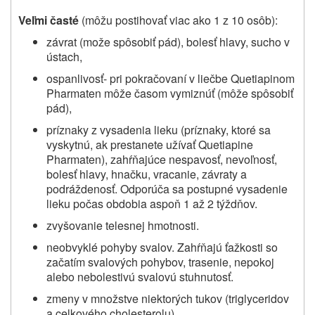
Veľmi časté
(môžu postihovať viac ako 1 z 10 osôb):
závrat (može spôsobiť pád), bolesť hlavy, sucho v
ústach,
ospanlivosť- pri pokračovaní v liečbe
Quetiapinom
Pharmaten
môže časom vymiznúť (môže spôsobiť
pád),
príznaky z vysadenia lieku (príznaky, ktoré sa
vyskytnú, ak prestanete užívať
Quetiapine
Pharmaten
), zahŕňajúce nespavosť, nevoľnosť,
bolesť hlavy, hnačku, vracanie, závraty a
podráždenosť. Odporúča sa postupné vysadenie
lieku počas obdobia aspoň 1 až 2 týždňov.
zvyšovanie telesnej hmotnosti.
neobvyklé pohyby svalov. Zahŕňajú ťažkosti so
začatím svalových pohybov, trasenie, nepokoj
alebo nebolestivú svalovú stuhnutosť.
zmeny v množstve niektorých tukov (triglyceridov
a celkového cholesterolu).