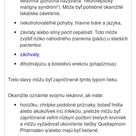
vedomia (porucha nazývaná "neuroleptický
malígny syndróm"). Môže byť potrebné okamžité
lekárske ošetrenie.
nekotrolovateľné pohyby, hlavne tváre a jazyka,
z
ávraty alebo silný pocit ospalosti. Toto môže
zvýšiť riziko náhodného zranenia (pádu) u starších
pacientov
.
záchvaty
,
dlhotrvajúcu a bolestivú erekciu (priapizmus).
Tieto stavy môžu byť zapríčinené týmto typom lieku.
Okamžite oznámte svojmu lekárovi, ak máte:
horúčku, chrípke podobné príznaky, bolesť hrdla
alebo akúkoľvek inú infekciu, pretože môžu byť
zapríčinené veľmi nízkym počtom bielych krviniek
a môžu vyžadovať ukončenie liečby Quetiapinom
Pharmaten a/alebo majú byť liečené;