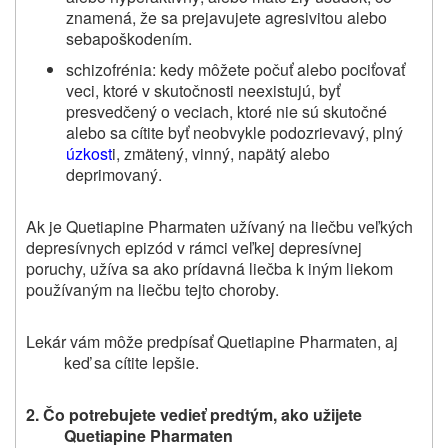
znamená, že sa prejavujete agresivitou alebo
sebapoškodením.
schizofrénia: kedy môžete počuť alebo pociťovať
veci, ktoré v skutočnosti neexistujú, byť
presvedčený o veciach, ktoré nie sú skutočné
alebo sa cítite byť neobvykle podozrievavý, plný
úzkost
i, zmätený, vinný, napätý alebo
deprimovaný.
Ak je Quetiapine Pharmaten užívaný na liečbu veľkých
depresívnych epizód v rámci veľkej depresívnej
poruchy, užíva sa ako prídavná liečba k iným liekom
používaným na liečbu tejto choroby.
Lekár vám môže predpísať Quetiapine Pharmaten, aj
keď sa cítite lepšie.
2. Čo potrebujete vedieť predtým, ako užijete
Quetiapine Pharmaten