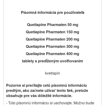
Písomná informácia pre používateľa
Quetiapine Pharmaten 50 mg
Quetiapine Pharmaten 150 mg
Quetiapine Pharmaten 200 mg
Quetiapine Pharmaten 300 mg
Quetiapine Pharmaten 400 mg
tablety s predĺženým uvoľňovaním
kvetiapín
Pozorne si pre
ítajte celú písomnú informáciu
č
predtým, ako za
nete užíva
tento liek, pretože
č
ť
obsahuje pre vás dôležité informácie.
- Túto písomnú informáciu si uschovajte. Možno bude