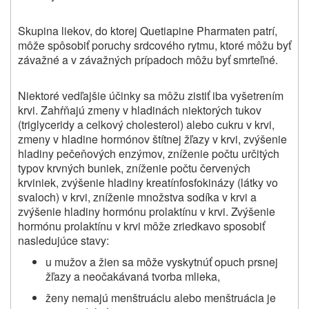
Skupina liekov, do ktorej Quetiapine Pharmaten patrí,
môže spôsobiť poruchy srdcového rytmu, ktoré môžu byť
závažné a v závažných prípadoch môžu byť smrteľné.
Niektoré vedľajšie účinky sa môžu zistiť iba vyšetrením
krvi. Zahŕňajú zmeny v hladinách niektorých tukov
(triglyceridy a celkový cholesterol) alebo cukru v krvi,
zmeny v hladine hormónov štítnej žľazy v krvi, zvýšenie
hladiny pečeňových enzýmov, zníženie počtu určitých
typov krvných buniek, zníženie počtu červených
krviniek,
zvýšenie hladiny kreatínfosfokinázy (látky vo
svaloch) v krvi, zníženie množstva sodíka v krvi
a
zvýšenie hladiny hormónu prolaktínu v krvi. Zvýšenie
hormónu prolaktínu v krvi môže zriedkavo sposobiť
nasledujúce stavy:
u mužov a žien sa môže vyskytnúť opuch prsnej
žľazy a neočakávaná tvorba mlieka,
ženy
nemajú menštruáciu alebo menštruácia je