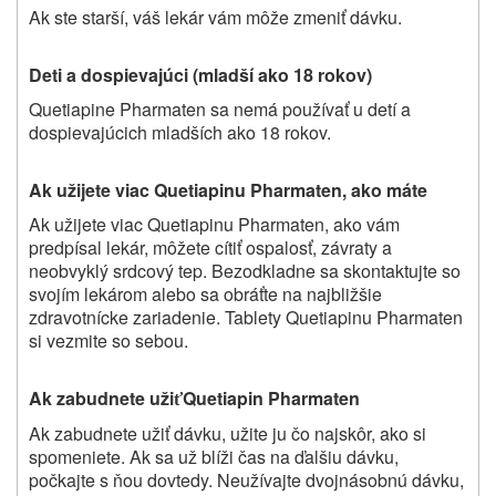
Ak ste starší, váš lekár vám môže zmeniť dávku.
Deti a dospievajúci (mladší ako 18 rokov)
Quetiapine
Pharmaten
sa nemá používať u detí a
dospievajúcich mladších ako 18 rokov.
Ak užijete viac
Quetiapinu
Pharmaten, ako máte
Ak užijete viac Quetiapinu
Pharmaten
, ako vám
predpísal lekár, môžete cítiť ospalosť, závraty a
neobvyklý srdcový tep. Bezodkladne sa skontaktujte so
svojím lekárom alebo sa obráťte na najbližšie
zdravotnícke zariadenie. Tablety Quetiapinu
Pharmaten
si vezmite so sebou.
Ak zabudnete uži
Quetiapin
Pharmaten
ť
Ak zabudnete užiť dávku, užite ju čo najskôr, ako si
spomeniete. Ak sa už blíži čas na ďalšiu dávku,
počkajte s ňou dovtedy. Neužívajte dvojnásobnú dávku,