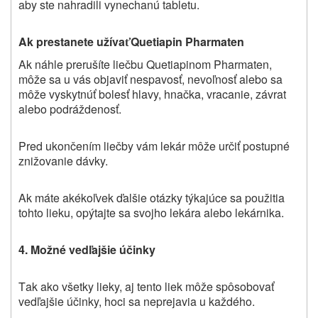
aby ste nahradili vynechanú tabletu.
Ak prestanete užíva
Quetiapin
Pharmaten
ť
Ak náhle prerušíte liečbu Quetiapinom
Pharmaten
,
môže sa u vás objaviť nespavosť, nevoľnosť alebo sa
môže vyskytnúť bolesť hlavy, hnačka, vracanie, závrat
alebo podráždenosť.
Pred ukončením liečby vám lekár môže určiť postupné
znižovanie dávky.
Ak máte akékoľvek ďalšie otázky týkajúce sa použitia
tohto lieku, opýtajte sa svojho lekára alebo lekárnika.
4. Možné vedľajšie účinky
Tak ako všetky lieky, aj tento liek môže spôsobovať
vedľajšie účinky, hoci sa neprejavia u každého.