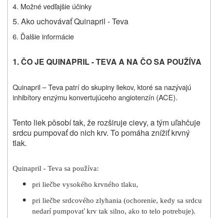
4. Možné vedľajšie účinky
5. Ako uchovávať Quinapril - Teva
6. Ďalšie informácie
1. ČO JE QUINAPRIL - TEVA A NA ČO SA POUŽÍVA
Quinapril – Teva patrí do skupiny liekov, ktoré sa nazývajú
inhibítory enzýmu konvertujúceho angiotenzín (ACE).
Tento liek pôsobí tak, že rozširuje cievy, a tým uľahčuje
srdcu pumpovať do nich krv. To pomáha znížiť krvný
tlak.
Quinapril - Teva sa používa:
pri liečbe vysokého krvného tlaku,
pri liečbe srdcového zlyhania (ochorenie, kedy sa srdcu
nedarí pumpovať krv tak silno, ako to telo potrebuje).