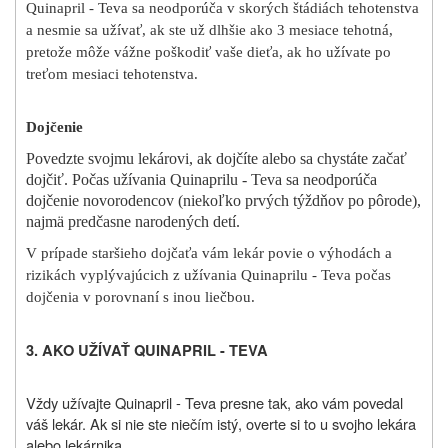
Quinapril - Teva sa neodporúča v skorých štádiách tehotenstva
a nesmie sa užívať, ak ste už dlhšie ako 3 mesiace tehotná,
pretože môže vážne poškodiť vaše dieťa, ak ho užívate po
treťom mesiaci tehotenstva.
Dojčenie
Povedzte svojmu lekárovi, ak dojčíte alebo sa chystáte začať
dojčiť. Počas užívania Quinaprilu - Teva sa neodporúča
dojčenie novorodencov (niekoľko prvých týždňov po pôrode),
najmä predčasne narodených detí.
V prípade staršieho dojčaťa vám lekár povie o výhodách a
rizikách vyplývajúcich z užívania Quinaprilu - Teva počas
dojčenia v porovnaní s inou liečbou.
3. AKO UŽÍVAŤ QUINAPRIL - TEVA
Vždy užívajte Quinapril - Teva presne tak, ako vám povedal
váš lekár.
Ak si nie ste niečím istý, overte si to u svojho lekára
alebo lekárnika.