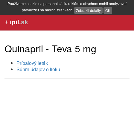
Používame cookie na personalizáciu reklám a abychom mohli analyzovať
prevádzku na našich stránkach.
Zobrazit detaily
OK
+
ipil
.sk
Quinapril - Teva 5 mg
Príbalový leták
Súhrn údajov o lieku