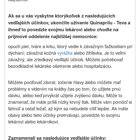
Ak sa u vás vyskytne ktorýkoľvek z nasledujúcich
vedľajších účinkov, ukončite užívanie Quinaprilu - Teva a
ihneď to povedzte svojmu lekárovi alebo choďte na
príjmové oddelenie najbližšej nemocnice:
opuch pier, tváre a krku, ktorý vedie k závažným ťažkostiam pri
dýchaní; závažná kožná
vyrážka
alebo žihľavka. Je to veľmi
závažný, ale zriedkavý vedľajší účinok. Môžete potrebovať
bezodkladné lekárske ošetrenie alebo hospitalizáciu.
Môžete pociťovať závrat, točenie hlavy alebo môžete mať
problémy s videním na krátky čas po tom, čo užijete prvú
dávku, alebo keď prvýkrát užijete zvýšenú dávku. Môže to
znamenať, že máte príliš nízky krvný tlak. Môže vám pomôcť si
ľahnúť a ostať ležať, až kým sa nebudete cítiť lepšie. Ak máte
obavy alebo tieto účinky pretrvávajú, povedzte to svojmu
lekárovi alebo lekárnikovi.
Zaznamenali sa nasledujúce vedľajšie účinky: