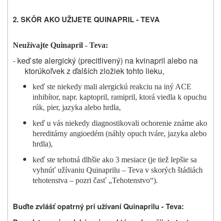
2. SKÔR AKO UŽIJETE QUINAPRIL - TEVA
Neužívajte Quinapril - Teva:
- keď ste alergický (precitlivený) na kvinapril alebo na
ktorúkoľvek z ďalších zložiek tohto lieku,
keď ste niekedy mali alergickú reakciu na iný ACE
inhibítor, napr. kaptopril, ramipril, ktorá viedla k opuchu
rúk, pier, jazyka alebo hrdla,
keď u vás niekedy diagnostikovali ochorenie známe ako
hereditárny angioedém (náhly opuch tváre, jazyka alebo
hrdla),
keď ste tehotná dlhšie ako 3 mesiace (je tiež lepšie sa
vyhnúť užívaniu Quinaprilu – Teva v skorých štádiách
tehotenstva – pozri časť „Tehotenstvo“).
Buďte zvlášť opatrný pri užívaní
Quinaprilu - Teva
: