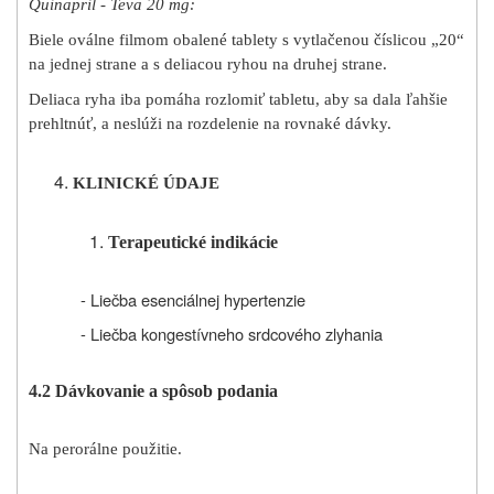
Quinapril - Teva 20 mg:
Biele oválne filmom obalené tablety s vytlačenou číslicou „20“
na jednej strane a s deliacou ryhou na druhej strane.
Deliaca ryha iba pomáha rozlomiť tabletu, aby sa dala ľahšie
prehltnúť, a neslúži na rozdelenie na rovnaké dávky.
KLINICKÉ ÚDAJE
Terapeutické indikácie
- Liečba esenciálnej hypertenzie
- Liečba kongestívneho srdcového zlyhania
4.2 Dávkovanie a spôsob podania
Na perorálne použitie.