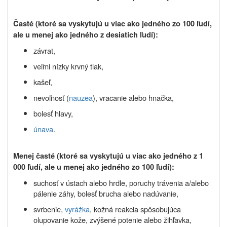
Časté (ktoré sa vyskytujú u viac ako jedného zo 100 ľudí,
ale u menej ako jedného z desiatich ľudí):
závrat,
veľmi nízky krvný tlak,
kašeľ,
nevoľnosť (
nauzea
), vracanie alebo hnačka,
bolesť hlavy,
únava
.
Menej časté (ktoré sa vyskytujú u viac ako jedného z 1
000 ľudí, ale u menej ako jedného zo 100 ľudí):
suchosť v ústach alebo hrdle, poruchy trávenia a/alebo
pálenie záhy, bolesť brucha alebo nadúvanie,
svrbenie,
vyrážka
, kožná reakcia spôsobujúca
olupovanie kože, zvýšené potenie alebo žihľavka,