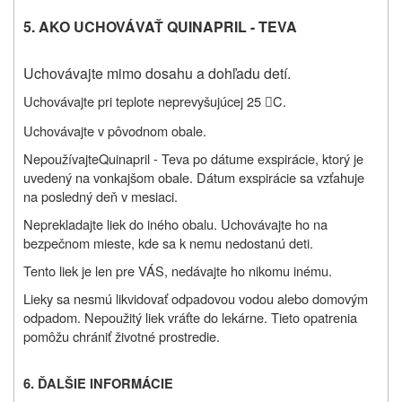
5. AKO UCHOVÁVAŤ QUINAPRIL - TEVA
Uchovávajte mimo dosahu a dohľadu detí.
Uchovávajte pri teplote neprevyšujúcej 25
C.

Uchovávajte v pôvodnom obale.
Nepoužívajte
Quinapril - Teva po dátume exspirácie, ktorý je
uvedený na
vonkajšom obale. Dátum exspirácie sa vzťahuje
na posledný deň v mesiaci.
Neprekladajte liek do iného obalu. Uchovávajte ho na
bezpečnom mieste, kde sa k nemu nedostanú deti.
Tento liek je len pre VÁS, nedávajte ho nikomu inému.
Lieky sa nesmú likvidovať odpadovou vodou alebo domovým
odpadom. Nepoužitý liek vráťte do lekárne. Tieto opatrenia
pomôžu chrániť životné prostredie.
6. ĎALŠIE INFORMÁCIE