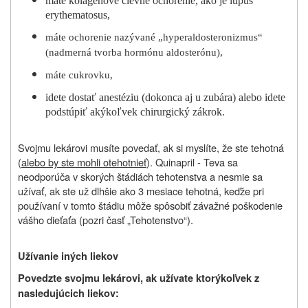
máte kolagénové cievne ochorenie, ako je lupus
erythematosus,
máte ochorenie nazývané „hyperaldosteronizmus“
(nadmerná tvorba hormónu aldosterónu),
máte cukrovku,
idete dostať anestéziu (dokonca aj u zubára) alebo idete
podstúpiť akýkoľvek chirurgický zákrok.
Svojmu lekárovi musíte povedať, ak si myslíte, že ste tehotná
(
alebo by ste mohli otehotnieť
). Quinapril - Teva sa
neodporúča v skorých štádiách tehotenstva a nesmie sa
užívať, ak ste už dlhšie ako 3 mesiace tehotná, keďže pri
používaní v tomto štádiu môže spôsobiť závažné poškodenie
vášho dieťaťa (pozri časť „Tehotenstvo“).
Užívanie iných liekov
Povedzte svojmu lekárovi, ak užívate ktorýkoľvek z
nasledujúcich liekov: