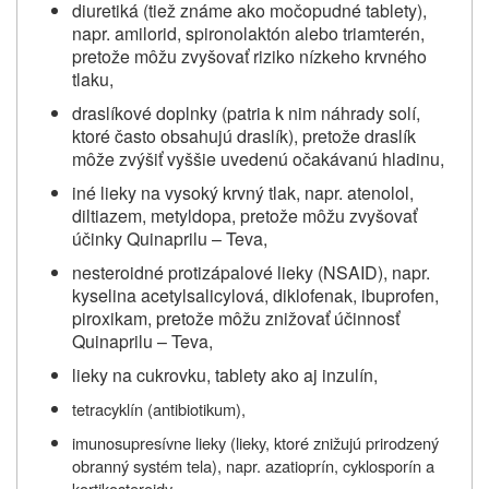
diuretiká (tiež známe ako močopudné tablety),
napr. amilorid, spironolaktón alebo triamterén,
pretože môžu zvyšovať riziko nízkeho krvného
tlaku,
draslíkové doplnky (patria k nim náhrady solí,
ktoré často obsahujú draslík), pretože draslík
môže zvýšiť vyššie uvedenú očakávanú hladinu,
iné lieky na vysoký krvný tlak, napr. atenolol,
diltiazem, metyldopa, pretože môžu zvyšovať
účinky Quinaprilu – Teva,
nesteroidné protizápalové lieky (NSAID), napr.
kyselina acetylsalicylová, diklofenak, ibuprofen,
piroxikam, pretože môžu znižovať účinnosť
Quinaprilu – Teva,
lieky na cukrovku, tablety ako aj inzulín,
tetracyklín (antibiotikum),
imunosupresívne lieky (lieky, ktoré znižujú prirodzený
obranný systém tela), napr. azatioprín, cyklosporín a
kortikosteroidy,