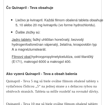
Čo Quinapril - Teva obsahuje
Liečivo je kvinapril.
Každá filmom obalená tableta obsahuje
5, 10 alebo 20 mg kvinaprilu (vo forme hydrochloridu).
Ďalšie zložky sú:
Jadro tablety:
ťažký uhličitan horečnatý, bezvodý
hydrogenfosforečnan vápenatý, želatína, krospovidón typ
A a magnéziumstearát.
Filmový obal:
hydroxypropylmetylcelulóza, oxid titaničitý
(E171), makrogol 6000 a makrogol 400.
Ako vyzerá Quinapril - Teva a obsah balenia
Quinapril - Teva 5 mg sú biele oválne filmom obalené tablety s
vytlačenou číslicou „5“ na jednej strane a s deliacou ryhou na
obidvoch stranách. Tableta sa môže rozdeliť na rovnaké dávky.
Quinapril - Teva 10 mg sú biele oválne filmom obalené tablety