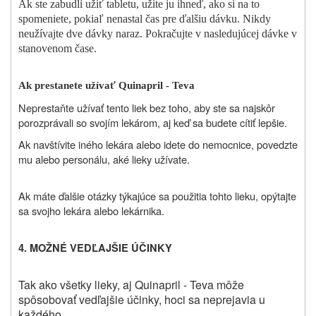
Ak ste zabudli užiť tabletu, užite ju ihneď, ako si na to
spomeniete, pokiaľ nenastal čas pre ďalšiu dávku. Nikdy
neužívajte dve dávky naraz. Pokračujte v nasledujúcej dávke v
stanovenom čase.
Ak prestanete užívať Quinapril - Teva
Neprestaňte užívať tento liek bez toho, aby ste sa najskôr
porozprávali so svojím lekárom, aj keď sa budete cítiť lepšie.
Ak navštívite iného lekára alebo idete do nemocnice, povedzte
mu alebo personálu, aké lieky užívate.
Ak máte ďalšie otázky týkajúce sa použitia tohto lieku, opýtajte
sa svojho lekára alebo lekárnika.
4. MOŽNÉ VEDĽAJŠIE ÚČINKY
Tak ako všetky lieky, aj Quinapril - Teva môže
spôsobovať vedľajšie účinky, hoci sa neprejavia u
každého.