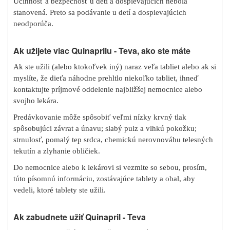
Účinnosť a bezpečnosť u detí a dospievajúcich nebola
stanovená. Preto sa podávanie u detí a dospievajúcich
neodporúča.
Ak užijete viac Quinaprilu - Teva, ako ste máte
Ak ste užili (alebo ktokoľvek iný) naraz veľa tabliet alebo ak si
myslíte, že dieťa náhodne prehltlo niekoľko tabliet, ihneď
kontaktujte príjmové oddelenie najbližšej nemocnice alebo
svojho lekára.
Predávkovanie môže spôsobiť veľmi nízky krvný tlak
spôsobujúci závrat a únavu; slabý pulz a vlhkú pokožku;
strnulosť, pomalý tep srdca, chemickú nerovnováhu telesných
tekutín a zlyhanie obličiek.
Do nemocnice alebo k lekárovi si vezmite so sebou, prosím,
túto písomnú informáciu, zostávajúce tablety a obal, aby
vedeli, ktoré tablety ste užili.
Ak zabudnete užiť Quinapril - Teva