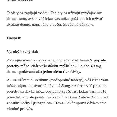
Tablety sa zapíjajú vodou. Tablety sa užívajú zvyčajne raz
denne, ráno, avšak váš lekár vás môže požiadať ich užívať
dvakrát denne, napr. ráno a večer. Zvyčajná dávka je:
Dospelí:
Vysoký krvný tlak
Zvyčajná úvodná dávka je 10 mg jedenkrát denne.
V prípade
potreby môže lekár vašu dávku zvýšiť na 20 alebo 40 mg
denne, podávanú ako jednu alebo dve dávky.
Ak už užívate diuretikum (močopudné tablety), váš lekár vám
môže odporučiť úvodnú dávku 2,5 mg raz denne. V prípade
potreby sa dávka môže postupne zvyšovať. Lekár vám môže
povedať, aby ste prestali užívať diuretikum 2 alebo 3 dni pred
začatím liečby Quinaprilom - Teva. Lekár upraví dávkovanie
vhodné pre vás.