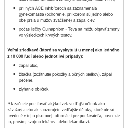
pri iných ACE inhibítoroch sa zaznamenala
gynekomastia (ochorenie, pri ktorom sú jedno alebo
obe prsia u mužov zväčšené) a zápal ciev,
počas liečby Quinaprilom - Teva sa môžu objaviť zmeny
vo výsledkoch krvných testov.
Veľmi zriedkavé (ktoré sa vyskytujú u menej ako jedného
z 10 000 ľudí alebo jednotlivé prípady):
zápal pľúc,
žltačka (zožltnutie pokožky a očných bielkov), zápal
pečene,
zlyhanie obličiek.
Ak začnete pociťovať akýkoľvek vedľajší účinok ako
závažný alebo ak spozorujete vedľajšie účinky, ktoré nie sú
uvedené v tejto písomnej informácii pre používateľa, povedzte
to, prosím, svojmu lekárovi alebo lekárnikovi.