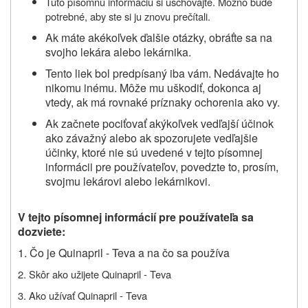
Túto písomnú informáciu si uschovajte. Možno bude
potrebné, aby ste si ju znovu prečítali.
Ak máte akékoľvek ďalšie otázky, obráťte sa na
svojho lekára alebo lekárnika.
Tento liek bol predpísaný iba vám. Nedávajte ho
nikomu inému. Môže mu uškodiť, dokonca aj
vtedy, ak má rovnaké príznaky ochorenia ako vy.
Ak začnete pociťovať akýkoľvek vedľajší účinok
ako závažný alebo ak spozorujete vedľajšie
účinky, ktoré nie sú uvedené v tejto písomnej
informácii pre používateľov, povedzte to, prosím,
svojmu lekárovi alebo lekárnikovi.
V tejto písomnej informácií pre používateľa sa
dozviete:
1. Čo je Quinapril - Teva a na čo sa používa
2. Skôr ako užijete Quinapril - Teva
3. Ako užívať Quinapril - Teva