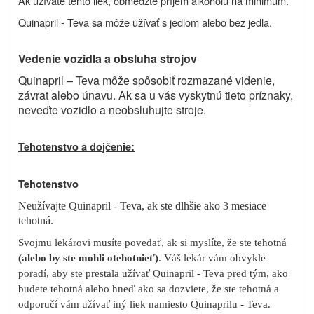
Ak užívate tento liek, obmedzte príjem alkoholu na minimum.
Quinapril - Teva sa môže užívať s jedlom alebo bez jedla.
Vedenie vozidla a obsluha strojov
Quinapril – Teva môže spôsobiť rozmazané videnie,
závrat alebo únavu. Ak sa u vás vyskytnú tieto príznaky,
neveďte vozidlo a neobsluhujte stroje.
Tehotenstvo a dojčenie:
Tehotenstvo
Neužívajte Quinapril - Teva, ak ste dlhšie ako 3 mesiace
tehotná.
Svojmu lekárovi musíte povedať, ak si myslíte, že ste tehotná
(alebo by ste mohli otehotnieť)
. Váš lekár vám obvykle
poradí, aby ste prestala užívať Quinapril - Teva pred tým, ako
budete tehotná alebo hneď ako sa dozviete, že ste tehotná a
odporučí vám užívať iný liek namiesto Quinaprilu - Teva.