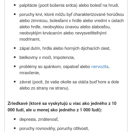
palpitácie (pocit búšenia srdca) alebo bolesť na hrudi,
poruchy krvi, ktoré môžu byť charakterizované horúčkou
alebo zimnicou, bolesťami v hrdle alebo vredmi v ústach
alebo hrdle, neobvyklou únavou alebo slabosťou,
neobvyklým krvácaním alebo nevysvetliteľnými
modrinami,
zápal dutín, hrdla alebo horných dýchacích ciest,
bielkoviny v moči, impotencia,
problémy so spánkom, ospalosť alebo
nervozita
,
mravčenie,
závrat (pocit, že vaše okolie sa otáča buď hore a dole
alebo zo strany na stranu).
Zriedkavé (ktoré sa vyskytujú u viac ako jedného z 10
000 ľudí, ale u menej ako jedného z 1 000 ľudí):
depresia, zmätenosť,
poruchy rovnováhy, poruchy citlivosti,