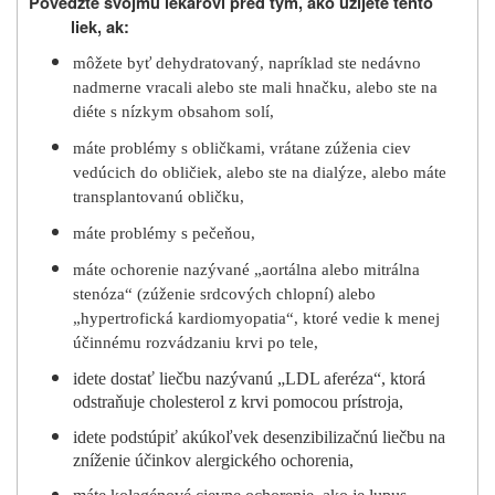
Povedzte svojmu lekárovi pred tým, ako užijete tento
liek, ak:
môžete byť dehydratovaný, napríklad ste nedávno
nadmerne vracali alebo ste mali hnačku, alebo ste na
diéte s nízkym obsahom solí,
máte problémy s obličkami, vrátane zúženia ciev
vedúcich do obličiek, alebo ste na dialýze, alebo máte
transplantovanú obličku,
máte problémy s pečeňou,
máte ochorenie nazývané „aortálna alebo mitrálna
stenóza“ (zúženie srdcových chlopní) alebo
„hypertrofická kardiomyopatia“, ktoré vedie k menej
účinnému rozvádzaniu krvi po tele,
idete dostať liečbu nazývanú „LDL aferéza“, ktorá
odstraňuje cholesterol z krvi pomocou prístroja,
idete podstúpiť akúkoľvek desenzibilizačnú liečbu na
zníženie účinkov alergického ochorenia,