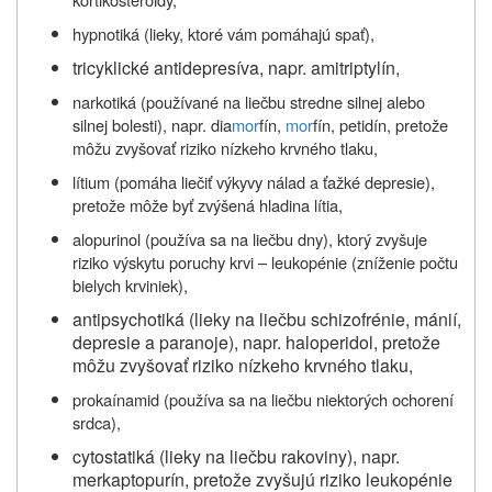
hypnotiká (lieky, ktoré vám pomáhajú spať),
tricyklické antidepresíva, napr. amitriptylín,
narkotiká (používané na liečbu stredne silnej alebo
silnej bolesti), napr. dia
mor
fín,
mor
fín, petidín, pretože
môžu zvyšovať riziko nízkeho krvného tlaku,
lítium (pomáha liečiť výkyvy nálad a ťažké depresie),
pretože môže byť zvýšená hladina lítia,
alopurinol (používa sa na liečbu dny), ktorý zvyšuje
riziko výskytu poruchy krvi – leukopénie (zníženie počtu
bielych krviniek),
antipsychotiká (lieky na liečbu schizofrénie, mánií,
depresie a paranoje), napr. haloperidol, pretože
môžu zvyšovať riziko nízkeho krvného tlaku,
prokaínamid (používa sa na liečbu niektorých ochorení
srdca),
cytostatiká (lieky na liečbu rakoviny), napr.
merkaptopurín, pretože zvyšujú riziko leukopénie