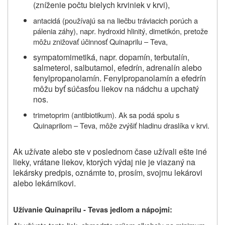
(zníženie počtu bielych krviniek v krvi),
antacidá (používajú sa na liečbu tráviacich porúch a
pálenia záhy), napr. hydroxid hlinitý, dimetikón, pretože
môžu znižovať účinnosť Quinaprilu – Teva,
sympatomimetiká, napr. dopamín, terbutalín,
salmeterol, salbutamol, efedrín, adrenalín alebo
fenylpropanolamín. Fenylpropanolamín a efedrín
môžu byť súčasťou liekov na nádchu a upchatý
nos.
trimetoprim (antibiotikum). Ak sa podá spolu s
Quinaprilom – Teva, môže zvýšiť hladinu draslíka v krvi.
Ak užívate alebo ste v poslednom čase užívali ešte iné
lieky, vrátane liekov, ktorých výdaj nie je viazaný na
lekársky predpis, oznámte to, prosím, svojmu lekárovi
alebo lekárnikovi.
Užívanie
Quinaprilu - Teva
s jedlom a nápojmi: