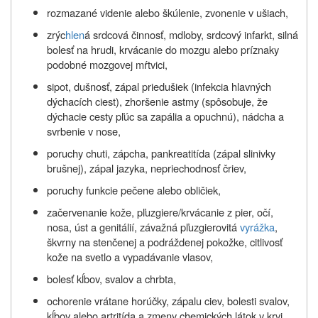
rozmazané videnie alebo škúlenie, zvonenie v ušiach,
zrýc
hlen
á srdcová činnosť, mdloby, srdcový infarkt, silná
bolesť na hrudi, krvácanie do mozgu alebo príznaky
podobné mozgovej mŕtvici,
sipot, dušnosť, zápal priedušiek (infekcia hlavných
dýchacích ciest), zhoršenie astmy (spôsobuje, že
dýchacie cesty pľúc sa zapália a opuchnú), nádcha a
svrbenie v nose,
poruchy chuti, zápcha, pankreatitída (zápal slinivky
brušnej), zápal jazyka, nepriechodnosť čriev,
poruchy funkcie pečene alebo obličiek,
začervenanie kože, pľuzgiere/krvácanie z pier, očí,
nosa, úst a genitálií, závažná pľuzgierovitá
vyrážka
,
škvrny na stenčenej a podráždenej pokožke, citlivosť
kože na svetlo a vypadávanie vlasov,
bolesť kĺbov, svalov a chrbta,
ochorenie vrátane horúčky, zápalu ciev, bolesti svalov,
kĺbov alebo artritída a zmeny chemických látok v krvi,