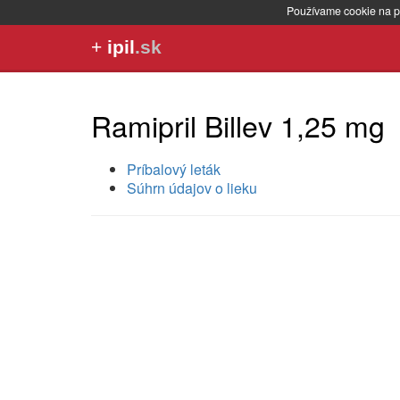
Používame cookie na p
+
ipil
.sk
Ramipril Billev 1,25 mg
Príbalový leták
Súhrn údajov o lieku