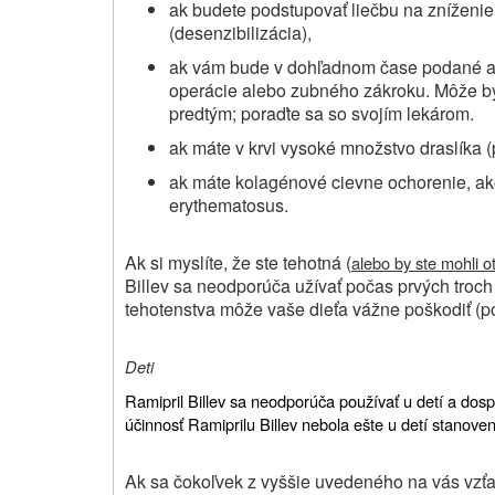
ak budete podstupovať liečbu na zníženie
(desenzibilizácia),
ak vám bude v dohľadnom čase podané an
operácie alebo zubného zákroku. Môže byť
predtým; poraďte sa so svojím lekárom.
ak máte v krvi vysoké množstvo draslíka (
ak máte kolagénové cievne ochorenie, ak
erythematosus.
Ak si myslíte, že ste tehotná (
alebo by ste mohli o
Billev sa neodporúča užívať počas prvých troch
tehotenstva môže vaše dieťa vážne poškodiť (poz
Deti
Ramipril Billev sa neodporúča používať u detí a dos
účinnosť Ramiprilu Billev nebola ešte u detí stanove
Ak sa čokoľvek z vyššie uvedeného na vás vzťahu