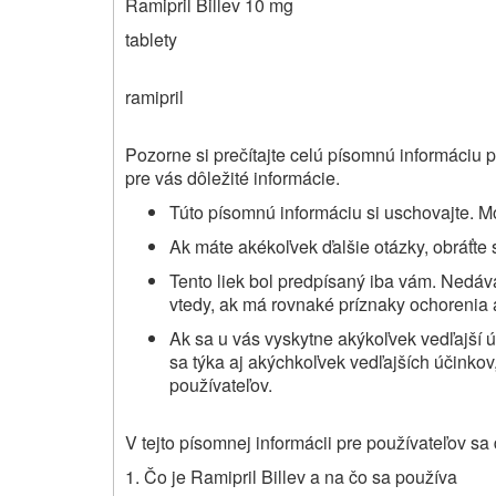
Ramipril Billev 10 mg
tablety
ramipril
Pozorne si prečítajte celú písomnú informáciu p
pre vás dôležité informácie.
Túto písomnú informáciu si uschovajte. Mo
Ak máte akékoľvek ďalšie otázky, obráťte 
Tento liek bol predpísaný iba vám. Nedá
vtedy, ak má rovnaké príznaky ochorenia 
Ak sa u vás vyskytne akýkoľvek vedľajší ú
sa týka aj akýchkoľvek vedľajších účinkov,
používateľov.
V tejto písomnej informácii pre používateľov sa
1. Čo je Ramipril Billev a na čo sa používa