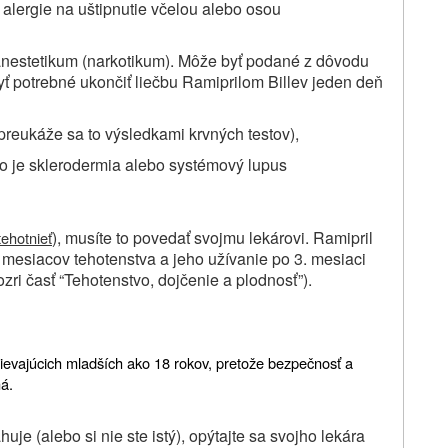
 alergie na uštipnutie včelou alebo osou
estetikum (narkotikum). Môže byť podané z dôvodu
 potrebné ukončiť liečbu Ramiprilom Billev jeden deň
preukáže sa to výsledkami krvných testov),
o je sklerodermia alebo systémový lupus
), musíte to povedať svojmu lekárovi. Ramipril
tehotnieť
 mesiacov tehotenstva a jeho užívanie po 3. mesiaci
ri časť “Tehotenstvo, dojčenie a plodnosť”).
pievajúcich mladších ako 18 rokov, pretože bezpečnosť a
ná.
je (alebo si nie ste istý), opýtajte sa svojho lekára