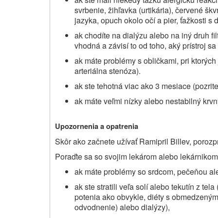
svrbenie, žihľavka (urtikária), červené šk
jazyka, opuch okolo očí a pier, ťažkosti s
ak chodíte na dialýzu alebo na iný druh fi
vhodná a závisí to od toho, aký prístroj sa
ak máte problémy s obličkami, pri ktorých
arteriálna stenóza).
ak ste tehotná viac ako 3 mesiace (pozrite
ak máte veľmi nízky alebo nestabilný krvný
Upozornenia a opatrenia
Skôr ako začnete užívať Ramipril Billev, poroz
Poraďte sa so svojim lekárom alebo lekárnikom,
ak máte problémy so srdcom, pečeňou ale
ak ste stratili veľa solí alebo tekutín z t
potenia ako obvykle, diéty s obmedzeným 
odvodnenie) alebo dialýzy),