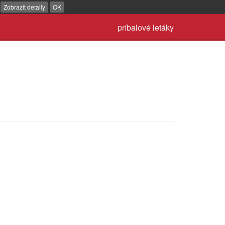
.
Zobrazit detaily
OK
príbalové letáky