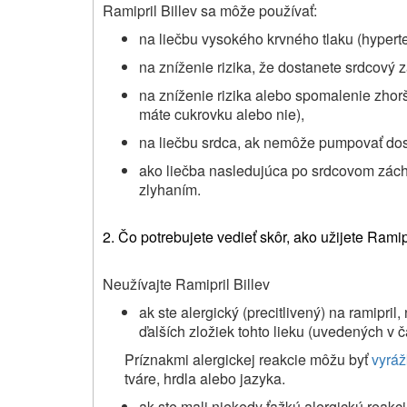
Ramipril Billev sa môže používať:
na liečbu vysokého krvného tlaku (hyperte
na zníženie rizika, že dostanete srdcový
na zníženie rizika alebo spomalenie zhor
máte cukrovku alebo nie),
na liečbu srdca, ak nemôže pumpovať dost
ako liečba nasledujúca po srdcovom zác
zlyhaním.
2. Čo potrebujete vedieť skôr, ako užijete Ramipr
Neužívajte Ramipril Billev
ak ste alergický (precitlivený) na ramipril
ďalších zložiek tohto lieku (uvedených v ča
Príznakmi alergickej reakcie môžu byť
vyrá
tváre, hrdla alebo jazyka.
ak ste mali niekedy ťažkú alergickú reak