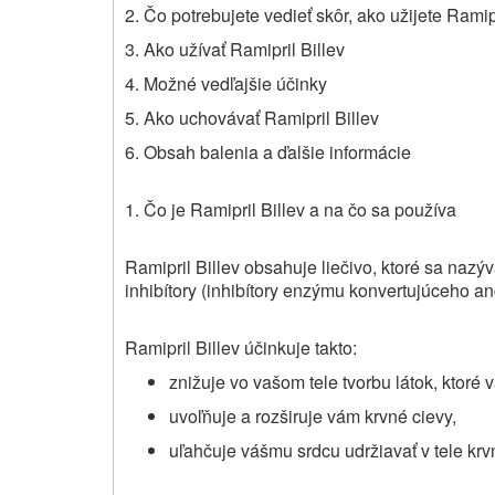
2. Čo potrebujete vedieť skôr, ako užijete Ramipr
3. Ako užívať Ramipril Billev
4. Možné vedľajšie účinky
5. Ako uchovávať Ramipril Billev
6. Obsah balenia a ďalšie informácie
1. Čo je Ramipril Billev a na čo sa používa
Ramipril Billev obsahuje liečivo, ktoré sa nazý
inhibítory (inhibítory enzýmu konvertujúceho an
Ramipril Billev účinkuje takto:
znižuje vo vašom tele tvorbu látok, ktoré
uvoľňuje a rozširuje vám krvné cievy,
uľahčuje vášmu srdcu udržiavať v tele krv