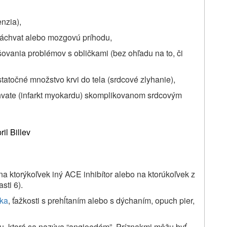
nzia),
 záchvat alebo mozgovú príhodu,
šovania problémov s obličkami (bez ohľadu na to, či
atočné množstvo krvi do tela (srdcové zlyhanie),
hvate (infarkt myokardu) skomplikovanom srdcovým
il Billev
, na ktorýkoľvek iný ACE inhibítor alebo na ktorúkoľvek z
sti 6).
žka
, ťažkosti s prehĺtaním alebo s dýchaním, opuch pier,
ciu, ktorá sa nazýva “angioedém”. Príznakmi môžu byť