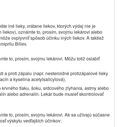
te iné lieky, vrátane liekov, ktorých výdaj nie je
h liekov), oznámte to, prosím, svojmu lekárovi alebo
v môže ovplyvniť spôsob účinku iných liekov. A taktiež
iprilu Billev.
mte to, prosím, svojmu lekárovi. Môžu totiž oslabiť
ti a proti zápalu (napr. nesteroidné protizápalové lieky
cín a kyselina acetylsalicylová),
ho krvného tlaku, šoku, srdcového zlyhania, astmy alebo
nalín alebo adrenalín. Lekár bude musieť skontrolovať
ámte to, prosím, svojmu lekárovi. Ak sa užívajú súčasne
sť výskytu vedľajších účinkov: