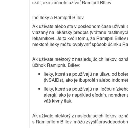
skôr, ako začnete užívať Ramipril Billev
.
Iné lieky a Ramipril Billev
Ak užívate alebo ste v poslednom čase užívali eš
viazaný na lekársky predpis (vrátane rastlinnýc
lekárnikovi. Je to kvôli tomu, že Ramipril Bille
niektoré lieky môžu ovplyvniť spôsob účinku Ram
Ak užívate niektorý z nasledujúcich liekov, ozná
účinok Ramiprilu Billev
:
lieky, ktoré sa používajú na úľavu od boles
(NSAIDs), ako je ibuprofén alebo indometa
lieky, ktoré sa používajú na liečbu nízke
alergií, ako je napríklad efedrín, noradre
váš krvný tlak.
Ak užívate niektorý z nasledujúcich liekov, ozn
s Ramiprilom Billev, môžu zvýšiť pravdepodobno