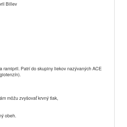
il Billev
va ramipril. Patrí do skupiny liekov nazývaných ACE
giotenzín).
 vám môžu zvyšovať krvný tlak,
ný obeh.