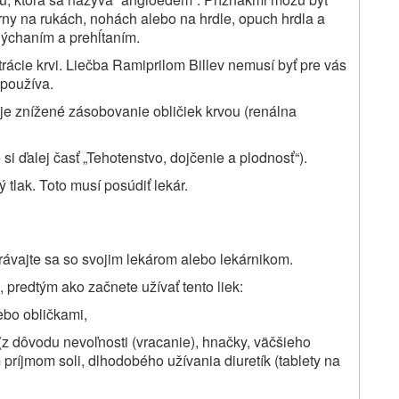
vrny na rukách, nohách alebo na hrdle, opuch hrdla a
 dýchaním a prehĺtaním.
ltrácie krvi. Liečba Ramiprilom Billev nemusí byť pre vás
 používa.
 je znížené zásobovanie obličiek krvou (renálna
 si ďalej časť „Tehotenstvo, dojčenie a plodnosť“).
 tlak. Toto musí posúdiť lekár.
právajte sa so svojim lekárom alebo lekárnikom.
 predtým ako začnete užívať tento liek:
bo obličkami,
ela (z dôvodu nevoľnosti (vracanie), hnačky, väčšieho
príjmom soli, dlhodobého užívania diuretík (tablety na