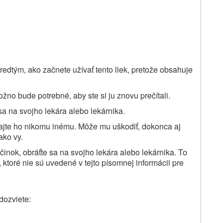
redtým, ako začnete užívať tento liek, pretože obsahuje
žno bude potrebné, aby ste si ju znovu prečítali.
sa na svojho lekára alebo lekárnika.
vajte ho nikomu inému. Môže mu uškodiť, dokonca aj
ako vy.
činok, obráťte sa na svojho lekára alebo lekárnika. To
 ktoré nie sú uvedené v tejto písomnej informácii pre
 dozviete
: