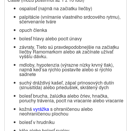
ospalosť (najmä na začiatku liečby)
palpitácie (vnímanie vlastného srdcového rytmu),
sčervenanie tváre
opuch členka
bolesť hlavy alebo pocit únavy
závraty. Tieto sú pravdepodobnejšie na začiatku
liečby Ramomarkom alebo ak začínate užívať
vyššiu dávku.
mdloby, hypotenzia (výrazne nízky krvný tlak),
najmä keď sa rýchlo postavíte alebo si rýchlo
sadnete
suchý dráždivý kašeľ, zápal prinosových dutín
(sinusitída) alebo priedušiek, skrátený dych
bolesť brucha, žalúdka alebo čriev, hnačka,
poruchy trávenia, pocit na vracanie alebo vracanie
kožná
vyrážka
s ohraničenou alebo
neohraničenou plochou
bolesť v hrudníku
kŕče alebo bolesť svalov