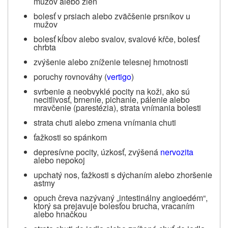
mužov alebo žien
bolesť v prsiach alebo zväčšenie prsníkov u
mužov
bolesť kĺbov alebo svalov, svalové kŕče, bolesť
chrbta
zvýšenie alebo zníženie telesnej hmotnosti
poruchy rovnováhy (
vertigo
)
svrbenie a neobvyklé pocity na koži, ako sú
necitlivosť, brnenie, pichanie, pálenie alebo
mravčenie (parestézia), strata vnímania bolesti
strata chuti alebo zmena vnímania chuti
ťažkosti so spánkom
depresívne pocity, úzkosť, zvýšená
nervozita
alebo nepokoj
upchatý nos, ťažkosti s dýchaním alebo zhoršenie
astmy
opuch čreva nazývaný „intestinálny angioedém“,
ktorý sa prejavuje bolesťou brucha, vracaním
alebo hnačkou