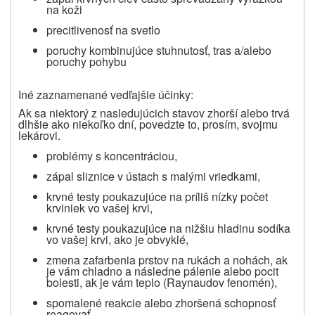
na koži
precitlivenosť na svetlo
poruchy kombinujúce stuhnutosť, tras a/alebo
poruchy pohybu
Iné zaznamenané vedľajšie účinky:
Ak sa niektorý z nasledujúcich stavov zhorší alebo trvá
dlhšie ako niekoľko dní, povedzte to, prosím, svojmu
lekárovi.
problémy s koncentráciou,
zápal sliznice v ústach s malými vriedkami,
krvné testy poukazujúce na príliš nízky počet
krviniek vo vašej krvi,
krvné testy poukazujúce na nižšiu hladinu sodíka
vo vašej krvi, ako je obvyklé,
zmena zafarbenia prstov na rukách a nohách, ak
je vám chladno a následne pálenie alebo pocit
bolesti, ak je vám teplo (Raynaudov fenomén),
spomalené reakcie alebo zhoršená schopnosť
reagovať,