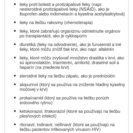
lieky proti bolesti a protizápalové lieky (napr.
nesteroidné protizápalové lieky (NSAID), ako je
ibuprofen alebo indometacín a kyselina acetylsalicylová)
lieky na liečbu rakoviny (chemoterapia)
lieky, ktoré zabraňujú organizmu odmietnutie orgánov
po transplantácii, ako je cyklosporín
diuretiká (lieky na odvodnenie), ako je furosemid a iné
lieky, ktoré môžu znížiť tlak krvi, ako napr. aliskirén
lieky, ktoré môžu zvyšovať množstvo draslíka v krvi, ako
sú spironolaktón, triamterén, amilorid, draselné soli a
heparín (na zriedenie krvi)
steroidné lieky na liečbu zápalu, ako je prednizolón
alopurinol (ktorý sa používa na zníženie hladiny kyseliny
močovej v krvi)
prokaínamid (ktorý sa používa na liečbu porúch
srdcového rytmu)
ketokonazol, itrakonazol (ktoré sa používajú na liečbu
plesňových infekcií)
ritonavir, indinavir, nelfinavir (ktoré sa používajú na
liečbu pacientov infikovaných vírusom HIV)