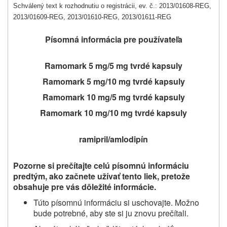
Schválený text k rozhodnutiu o registrácii, ev. č.: 2013/01608-REG,
2013/01609-REG, 2013/01610-REG, 2013/01611-REG
Písomná informácia pre používateľa
Ramomark 5 mg/5 mg tvrdé kapsuly
Ramomark 5 mg/10 mg tvrdé kapsuly
Ramomark 10 mg/5 mg tvrdé kapsuly
Ramomark 10 mg/10 mg tvrdé kapsuly
ramipril/amlodipín
Pozorne si pre
č
ítajte celú písomnú informáciu
predtým, ako za
č
nete užíva
ť
tento liek, pretože
obsahuje pre vás dôležité informácie.
Túto písomnú informáciu si uschovajte. Možno
bude potrebné, aby ste si ju znovu prečítali.