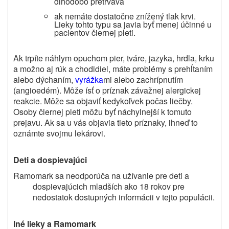
dlhodobo pretrváva
ak nemáte dostatočne znížený tlak krvi.
Lieky tohto typu sa javia byť menej účinné u
pacientov čiernej pleti.
Ak trpíte náhlym opuchom pier, tváre, jazyka, hrdla, krku
a možno aj rúk a chodidiel, máte problémy s prehĺtaním
alebo dýchaním,
vyrážka
mi alebo zachrípnutím
(angioedém). Môže ísť o príznak závažnej alergickej
reakcie. Môže sa objaviť kedykoľvek počas liečby.
Osoby čiernej pleti môžu byť náchylnejší k tomuto
prejavu. Ak sa u vás objavia tieto príznaky, ihneď to
oznámte svojmu lekárovi.
Deti a dospievajúci
Ramomark sa neodporúča na užívanie pre deti a
dospievajúcich mladších ako 18 rokov pre
nedostatok dostupných informácii v tejto populácii.
Iné lieky a R
amomark