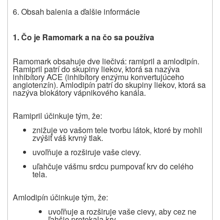
6. Obsah balenia a ďalšie informácie
1. Čo je R
amomark
a na čo sa používa
Ramomark obsahuje dve liečivá: ramipril a amlodipín.
Ramipril patrí do skupiny liekov, ktorá sa nazýva
inhibítory ACE (inhibítory enzýmu konvertujúceho
angiotenzín). Amlodipín patrí do skupiny liekov, ktorá sa
nazýva blokátory vápnikového kanála.
Ramipril účinkuje tým, že:
znižuje vo vašom tele tvorbu látok, ktoré by mohli
zvýšiť váš krvný tlak.
uvoľňuje a rozširuje vaše cievy.
uľahčuje vášmu srdcu pumpovať krv do celého
tela.
Amlodipín účinkuje tým, že:
uvoľňuje a rozširuje vaše cievy, aby cez ne
ľahšie pretekala krv.