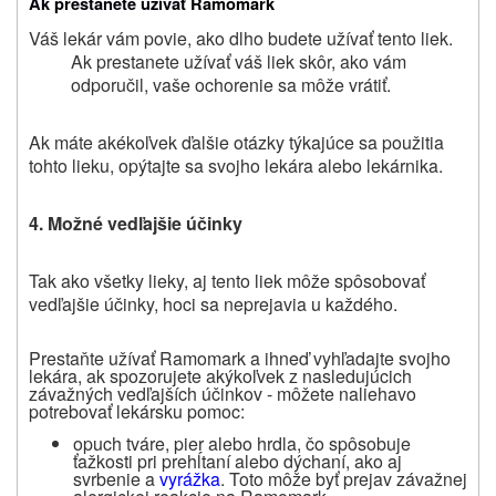
Ak prestanete užívať
R
amomark
Váš lekár vám povie, ako dlho budete užívať tento liek.
Ak prestanete užívať váš liek skôr, ako vám
odporučil, vaše ochorenie sa môže vrátiť.
Ak máte akékoľvek ďalšie otázky týkajúce sa použitia
tohto lieku, opýtajte sa svojho lekára alebo lekárnika.
4. Možné vedľajšie účinky
Tak ako všetky lieky, aj tento liek môže spôsobovať
vedľajšie účinky, hoci sa neprejavia u každého.
Prestaňte užívať Ramomark a ihneď vyhľadajte svojho
lekára, ak spozorujete akýkoľvek z nasledujúcich
závažných vedľajších účinkov - môžete naliehavo
potrebovať lekársku pomoc:
opuch tváre, pier alebo hrdla, čo spôsobuje
ťažkosti pri prehĺtaní alebo dýchaní, ako aj
svrbenie a
vyrážka
. Toto môže byť prejav závažnej