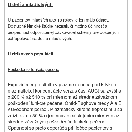
U detí a mladistvých
U pacientov mladších ako 18 rokov je len málo údajov.
Dostupné klinické štúdie nezistili, či možno účinnosť a
bezpečnosť odporučenej dávkovacej schémy pre dospelých
extrapolovať na deti a mladistvých.
U rizikových populácií
Poškodenie funkcie pečene
Expozícia treprostinilu v plazme (plocha pod krivkou
plazmatickej koncentrácie verzus čas; AUC) sa zvýšila
o 260 % až 510 % pri miernom až stredne závažnom
poškodení funkcie pečene, Child-Pughove triedy A a B
v uvedenom poradí. Plazmatický klírens treprostinilu sa
znížil až do 80 % u jedincov s existujúcim miernym až
stredne závažným poškodením funkcie pečene.
Opatrnosť sa preto odporúča pri liečbe pacientov s