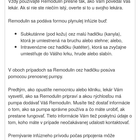
Vždy používajte Remodulin presne tak, ako Vám povedal Váš
lekár. Ak si nie ste niečím istý, overte si to u svojho lekára.
Remodulin sa podáva formou plynulej infúzie buď:
Subkutánne (pod kožu) cez malú hadičku (kanyla),
ktorá je umiestnená na bruchu alebo stehne; alebo,
Intravenózne cez hadičku (katéter), ktorá sa zvyčajne
umiestňuje do Vášho krku, hrude alebo slabín.
V oboch prípadoch sa Remodulin cez hadičku posúva
pomocou prenosnej pumpy.
Predtým, ako opustíte nemocnicu alebo kliniku, lekár Vám
vysvetlí, ako sa Remodulin pripraví a akou rýchlosťou má
pumpa dodávať Váš Remodulin. Musíte tiež dostať informácie
o tom, ako sa pumpa správne používa a čo máte urobiť, ak
prestane fungovať. Tieto informácie Vám tiež poskytnú údaje o
tom, koho máte v prípade neočakávanej udalosti kontaktovať.
Premývanie infúzneho prívodu počas pripojenia môže