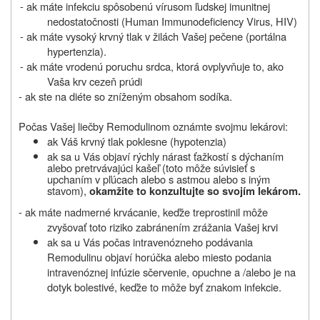
- ak máte infekciu spôsobenú vírusom ľudskej imunitnej
nedostatočnosti (Human Immunodeficiency Virus, HIV)
- ak máte vysoký krvný tlak v žilách Vašej pečene (portálna
hypertenzia).
- ak máte vrodenú poruchu srdca, ktorá ovplyvňuje to, ako
Vaša krv cezeň prúdi
- ak ste na diéte so zníženým obsahom sodíka.
Počas Vašej liečby Remodulinom oznámte svojmu lekárovi:
ak Váš krvný tlak poklesne (hypotenzia)
ak sa u Vás objaví rýchly nárast ťažkostí s dýchaním
alebo pretrvávajúci kašeľ (toto môže súvisieť s
upchaním v pľúcach alebo s astmou alebo s iným
stavom),
okamžite to konzultujte so svojím lekárom.
- ak máte nadmerné krvácanie, keďže treprostinil môže
zvyšovať toto riziko zabránením zrážania Vašej krvi
ak sa u Vás počas intravenózneho podávania
Remodulinu objaví horúčka alebo miesto podania
intravenóznej infúzie sčervenie, opuchne a /alebo je na
dotyk bolestivé, keďže to môže byť znakom infekcie.