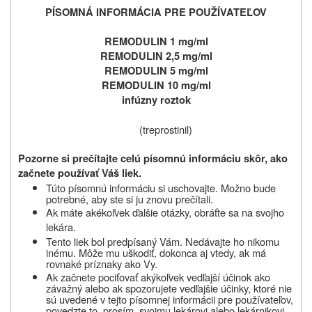
PÍSOMNÁ INFORMÁCIA PRE POUŽÍVATEĽOV
REMODULIN 1 mg/ml
REMODULIN 2,5 mg/ml
REMODULIN 5 mg/ml
REMODULIN 10 mg/ml
infúzny roztok
(treprostinil)
Pozorne si prečítajte celú písomnú informáciu skôr, ako
začnete používať Váš liek.
Túto písomnú informáciu si uschovajte.
Možno bude
potrebné, aby ste si ju znovu prečítali.
Ak máte akékoľvek ďalšie otázky, obráťte sa na svojho
lekára.
Tento liek bol predpísaný Vám.
Nedávajte ho nikomu
inému.
Môže mu uškodiť, dokonca aj vtedy, ak má
rovnaké príznaky ako Vy.
Ak začnete pociťovať akýkoľvek vedľajší účinok ako
závažný alebo ak spozorujete vedľajšie účinky, ktoré nie
sú uvedené v tejto písomnej informácii pre používateľov,
povedzte to, prosím, svojmu
lekárovi alebo lekárnikovi.