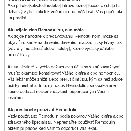
Ako pri akejkoľvek dlhodobej intravenóznej liečbe, existuje tu
riziko výskytu infekcií krvného obehu. Váš lekár Vás poučí, ako
im predísť.
Ak užijete viac Remodulinu, ako máte
Ak dôjde náhodne k predávkovaniu Remodulinom, môže sa
objaviť nutkanie na dávenie, dávenie, hnačka, nízky krvný tlak
(závraty, malátnosť alebo mdloby), kožné vyrážky a/alebo
bolesť hlavy.
Ak sa niektoré z týchto nežiaducich účinkov stanú závažnými,
musíte okamžite kontaktovať Vášho lekára alebo nemocnicu.
Váš lekár môže znížiť alebo prerušiť infúziu, kým sa nežiaduce
účinky nestratia. Infúzny roztok Remodulinu sa opakovane
začne podávať neskôr v dávkach odporúčaných Vaším
lekárom.
Ak prestanete používať Remodulin
Vždy používajte Remodulin podľa pokynov Vášho lekára alebo
zdravotného špecialistu. Neprestaňte používať Remodulin
okrem prípadov, keď Vám to odporučil Váš lekár.