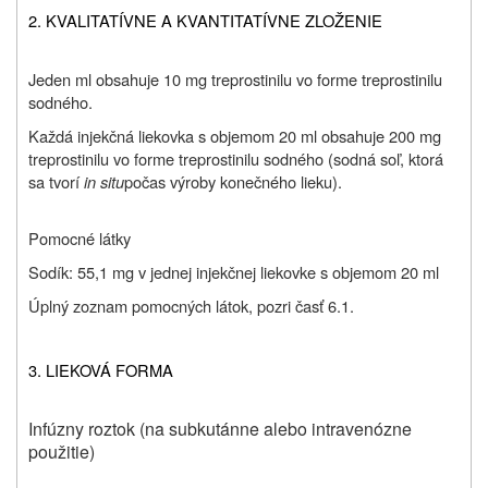
2. KVALITATÍVNE A KVANTITATÍVNE ZLOŽENIE
Jeden ml obsahuje 10 mg treprostinilu vo forme treprostinilu
sodného.
Každá injekčná liekovka s objemom 20 ml obsahuje 200 mg
treprostinilu vo forme treprostinilu sodného (sodná soľ, ktorá
sa tvorí
in situ
počas výroby konečného lieku).
Pomocné látky
Sodík: 55,1 mg v jednej injekčnej liekovke s objemom 20 ml
Úplný zoznam pomocných látok, pozri časť 6.1.
3. LIEKOVÁ FORMA
Infúzny roztok (na subkutánne alebo intravenózne
použitie)