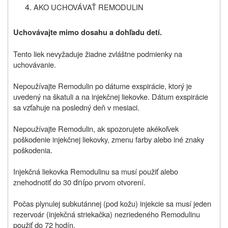
AKO UCHOVÁVAŤ REMODULIN
Uchovávajte mimo dosahu a dohľadu detí.
Tento liek nevyžaduje žiadne zvláštne podmienky na
uchovávanie
.
Nepoužívajte Remodulin po dátume exspirácie, ktorý je
uvedený na škatuli a na injekčnej liekovke. Dátum exspirácie
sa vzťahuje na posledný deň v mesiaci.
Nepoužívajte Remodulin, ak spozorujete akékoľvek
poškodenie injekčnej liekovky, zmenu farby alebo iné znaky
poškodenia.
Injekčná liekovka Remodulinu sa musí použiť alebo
dní
znehodnotiť do 30
po prvom otvorení.
Počas plynulej subkutánnej (pod kožu) injekcie sa musí jeden
rezervoár (injekčná striekačka) nezriedeného Remodulinu
použiť do 72 hodín.