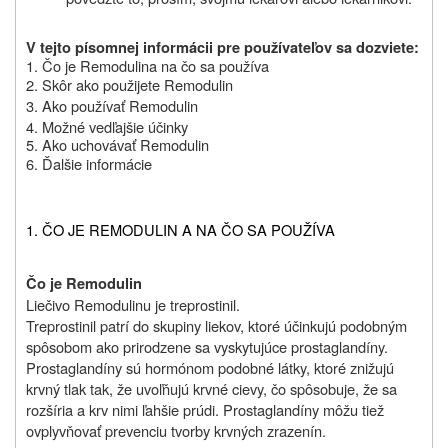
V tejto písomnej informácii pre používateľov sa dozviete:
1.
Čo je
Remodulin
a na čo sa používa
2. Skôr ako použijete Remodulin
3. Ako používať Remodulin
4. Možné vedľajšie účinky
5.
Ako uchovávať Remodulin
6. Ďalšie informácie
1. ČO JE REMODULIN A NA ČO SA POUŽÍVA
Čo je Remodulin
Liečivo Remodulinu je treprostinil.
Treprostinil patrí do skupiny liekov, ktoré účinkujú podobným
spôsobom ako prirodzene sa vyskytujúce prostaglandíny.
Prostaglandíny sú hormónom podobné látky, ktoré znižujú
krvný tlak tak, že uvoľňujú krvné cievy, čo spôsobuje, že sa
rozšíria a krv nimi ľahšie prúdi. Prostaglandíny môžu tiež
ovplyvňovať prevenciu tvorby krvných zrazenín.