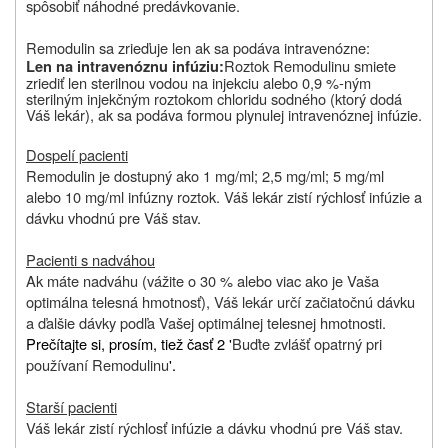
spôsobiť náhodné predávkovanie.
Remodulin sa zrieďuje len ak sa podáva intravenózne:
Roztok Remodulinu smiete
Len na intravenóznu infúziu:
zriediť len
sterilnou vodou na injekciu alebo 0,9 %-ným
sterilným injekčným roztokom chloridu sodného (ktorý dodá
Váš lekár), ak sa podáva formou plynulej intravenóznej infúzie.
Dospelí pacienti
Remodulin je dostupný ako 1 mg/ml; 2,5 mg/ml; 5 mg/ml
alebo 10 mg/ml infúzny roztok. Váš lekár zistí rýchlosť infúzie a
dávku vhodnú pre Váš stav.
Pacienti s nadváhou
Ak máte nadváhu (vážite o 30 % alebo viac ako je Vaša
optimálna telesná hmotnosť), Váš lekár určí začiatočnú dávku
a ďalšie dávky podľa Vašej optimálnej telesnej hmotnosti.
Prečítajte si, prosím, tiež časť 2 '
Buďte zvlášť opatrný pri
používaní Remodulinu
'.
Starší pacienti
Váš lekár zistí rýchlosť infúzie a dávku vhodnú pre Váš stav.