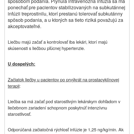
spôsobom podania. Plynulá intravenózna infúzia sa má
ponechať pre pacientov stabilizovaných na subkutánnej
infúzii treprostinilu, ktorí prestanú tolerovať subkutánny
spôsob podania, a u ktorých sa tieto riziká považujú za
akceptovateľné.
Liečbu majú začať a kontrolovať iba lekári, ktorí majú
skúsenosti s liečbou pľúcnej hypertenzie.
U dospelých:
Začiatok liečby u pacientov po prvýkrát na prostacyklínovej
terapii
:
Liečba sa má začať pod starostlivým lekárskym dohľadom v
liečebnom zariadení schopnom poskytnúť intenzívnu
starostlivosť.
Odporúčaná začiatočná rýchlosť infúzie je 1,25 ng/kg/min. Ak