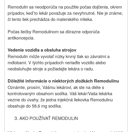
Remodulin sa neodporúča na použitie počas dojčenia, okrem
prípadov, keď to lekár považuje za nevyhnutné. Nie je známe,
či tento liek prechádza do materského mlieka.
Počas liečby Remodulinom sa dôrazne odporúča
antikoncepcia.
Vedenie vozidla a obsluha strojov
Remodulin môže vyvolať nízky krvný tlak so závratmi a
mdlobami. V týchto prípadoch neriaďte vozidlo alebo
neobsluhujte stroje a požiadajte lekára o radu.
Dôležité informácie o niektorých zložkách Remodulinu
Oznámte, prosím, Vášmu lekárovi, ak ste na diéte s
kontrolovaným obsahom sodíka. Váš lekár/Vaša lekárka
vezme do úvahy, že jedna injekčná liekovka Remodulinu
obsahuje do 58,6 mg sodíka.
AKO POUŽÍVAŤ REMODULIN