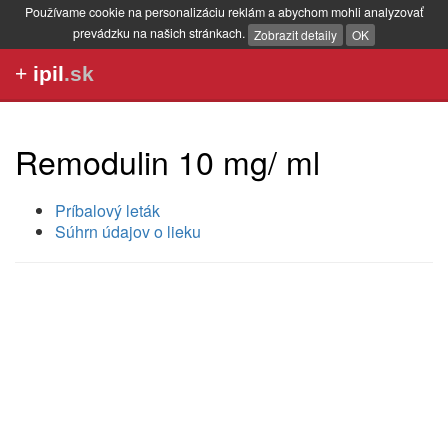
Používame cookie na personalizáciu reklám a abychom mohli analyzovať
prevádzku na našich stránkach.
Zobrazit detaily
OK
+
ipil
.sk
Remodulin 10 mg/ ml
Príbalový leták
Súhrn údajov o lieku