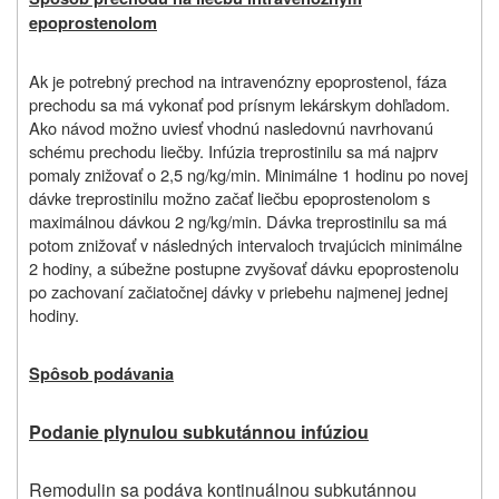
epoprostenolom
Ak je potrebný prechod na intravenózny epoprostenol, fáza
prechodu sa má vykonať pod prísnym lekárskym dohľadom.
Ako návod možno uviesť vhodnú nasledovnú navrhovanú
schému prechodu liečby. Infúzia treprostinilu sa má najprv
pomaly znižovať o 2,5 ng/kg/min. Minimálne 1 hodinu po novej
dávke treprostinilu možno začať liečbu epoprostenolom s
maximálnou dávkou 2 ng/kg/min. Dávka treprostinilu sa má
potom znižovať v následných intervaloch trvajúcich minimálne
2 hodiny, a súbežne postupne zvyšovať dávku epoprostenolu
po zachovaní začiatočnej dávky v priebehu najmenej jednej
hodiny.
Spôsob podávania
Podanie plynulou subkutánnou infúziou
Remodulin sa podáva kontinuálnou subkutánnou