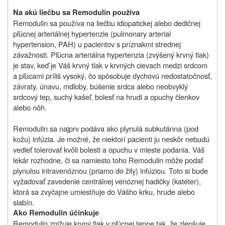
Na akú liečbu sa Remodulin používa
Remodulin sa používa na liečbu idiopatickej alebo dedičnej
pľúcnej arteriálnej hypertenzie (pulmonary arterial
hypertension, PAH) u pacientov s príznakmi strednej
závažnosti. Pľúcna arteriálna hypertenzia (zvýšený krvný tlak)
je stav, keď je Váš krvný tlak v krvných cievach medzi srdcom
a pľúcami príliš vysoký, čo spôsobuje dychovú nedostatočnosť,
závraty, únavu, mdloby, búšenie srdca alebo neobvyklý
srdcový tep, suchý kašeľ, bolesť na hrudi a opuchy členkov
alebo nôh.
Remodulin sa najprv podáva ako plynulá subkutánna (pod
kožu) infúzia. Je možné, že niektorí pacienti ju neskôr nebudú
vedieť tolerovať kvôli bolesti a opuchu v mieste podania. Váš
lekár rozhodne, či sa namiesto toho Remodulin môže podať
plynulou intravenóznou (priamo do žily) infúziou. Toto si bude
vyžadovať zavedenie centrálnej venóznej hadičky (katéter),
ktorá sa zvyčajne umiestňuje do Vášho krku, hrude alebo
slabín.
Ako Remodulin účinkuje
Remodulin znižuje krvný tlak v pľúcnej tepne tak, že zlepšuje