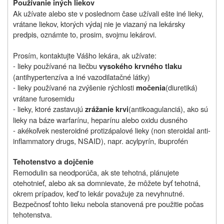
Používanie iných liekov
Ak užívate alebo ste v poslednom čase užívali ešte iné lieky,
vrátane liekov, ktorých výdaj nie je viazaný na lekársky
predpis, oznámte to, prosim, svojmu lekárovi.
Prosím, kontaktujte Vášho lekára, ak užívate:
- lieky používané na liečbu
vysokého krvného tlaku
(antihypertenzíva a iné vazodilatačné látky)
- lieky používané na zvýšenie rýchlosti
(diuretiká)
močenia
vrátane furosemidu
- lieky, ktoré zastavujú
(antikoagulanciá), ako sú
zrážanie krvi
lieky na báze warfarínu, heparínu alebo oxidu dusného
- akékoľvek nesteroidné protizápalové lieky (non steroidal anti-
inflammatory drugs, NSAID), napr. acylpyrín, ibuprofén
Tehotenstvo a dojčenie
Remodulin sa neodporúča, ak ste tehotná, plánujete
otehotnieť, alebo ak sa domnievate, že môžete byť tehotná,
okrem prípadov, keď to lekár považuje za nevyhnutné.
Bezpečnosť tohto lieku nebola stanovená pre použitie počas
tehotenstva.