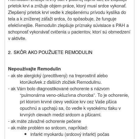
prietok krvi a znižuje objem práce, ktorý musí srdce vykonať.
Zlepšený prietok krvi vedie k zlepšenému prívodu kyslíka do
tela a k zníženej záťaži srdca, čo spôsobuje, že funguje
efektívnejšie. Remodulin zlepšuje príznaky súvisiace s PAH a
schopnosť vykonávať cvičenia u pacientov, ktorí sú obmedzení
v aktivite.
2.
SKÔR AKO POUŽIJETE REMODULIN
Nepoužívajte Remodulin
- ak ste alergický (precitlivený) na treprostinil alebo
ktorúkoľvek z ďalších zložiek Remodulinu.
- ak Vám bolo diagnostikované ochorenie s názvom
“pulmonárna veno-okluzívna choroba”. To je ochorenie,
pri ktorom krvné cievy vedúce krv cez Vaše pľúca
opuchnú a upchajú sa, čo vedie k vysokému tlaku v
krvných cievach medzi srdcom a pľúcami.
- ak máte závažné ochorenie pečene
- ak máte problém so srdcom, napríklad:
infarkt myokardu (srdcový infarkt) počas