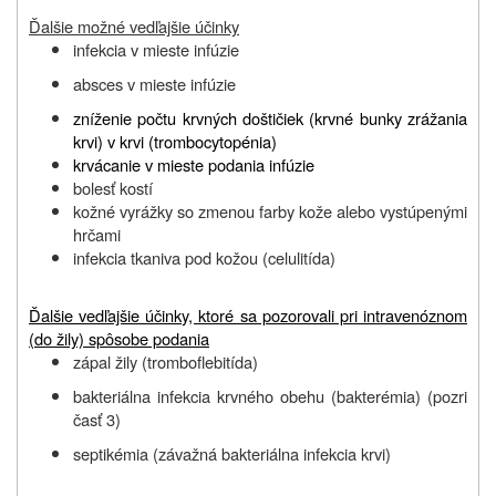
Ďalšie možné vedľajšie účinky
infekcia v mieste infúzie
absces v mieste infúzie
zníženie počtu krvných doštičiek (krvné bunky zrážania
krvi) v krvi (trombocytopénia)
krvácanie v mieste podania infúzie
bolesť kostí
kožné vyrážky so zmenou farby kože alebo vystúpenými
hrčami
infekcia tkaniva pod kožou (celulitída)
Ďalšie vedľajšie účinky, ktoré sa pozorovali pri intravenóznom
(do žily) spôsobe podania
zápal žily (tromboflebitída)
bakteriálna infekcia krvného obehu (bakterémia) (pozri
časť 3)
septikémia (závažná bakteriálna infekcia krvi)