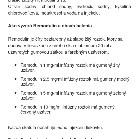
Citran sodný, chlorid sodný, hydroxid sodný, kyselina
chlorovodíková, metakresol a voda na injekciu.
Ako vyzerá Remodulin a obsah balenia
Remodulin je číry bezfarebný až slabo žltý roztok, ktorý sa
dodáva v liekovkách z číreho skla s objemom 20 ml a
uzavretých gumovou zátkou a farebným uzáverom.
Remodulin 1 mg/ml infúzny roztok má gumený
žltý
uzáver
.
Remodulin 2,5 mg/ml infúzny roztok má gumený
modrý
uzáver
.
Remodulin 5 mg/ml infúzny roztok má gumený
zelený
uzáver
.
Remodulin 10 mg/ml infúzny roztok má gumený
červený uzáver
.
Každá škatuľa obsahuje jednu injekčnú liekovku.