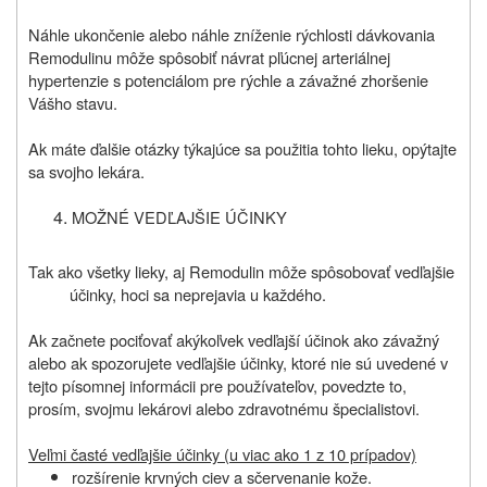
Náhle ukončenie alebo náhle zníženie rýchlosti dávkovania
Remodulinu môže spôsobiť návrat pľúcnej arteriálnej
hypertenzie s potenciálom pre rýchle a závažné zhoršenie
Vášho stavu.
Ak máte ďalšie otázky týkajúce sa použitia tohto lieku, opýtajte
sa svojho lekára.
MOŽNÉ VEDĽAJŠIE ÚČINKY
Tak ako všetky lieky, aj Remodulin môže spôsobovať vedľajšie
účinky, hoci sa neprejavia u každého.
Ak začnete pociťovať akýkoľvek vedľajší účinok ako závažný
alebo ak spozorujete vedľajšie účinky, ktoré nie sú uvedené v
tejto písomnej informácii pre používateľov, povedzte to,
prosím, svojmu lekárovi alebo zdravotnému špecialistovi.
Veľmi časté vedľajšie účinky (u viac ako 1 z 10 prípadov)
rozšírenie krvných ciev a sčervenanie kože.