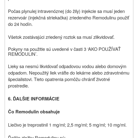
Počas plynulej intravenóznej (do žily) injekcie sa musí jeden
rezervoár (injekčná striekačka) zriedeného Remodulinu použiť
do 24 hodín.
Všetok zostávajúci zriedený roztok sa musí zlikvidovať.
Pokyny na použitie sú uvedené v časti 3 ‘
AKO POUŽÍVAŤ
REMODULIN
’
.
Lieky sa nesmú likvidovať odpadovou vodou alebo domovým
odpadom. Nepoužitý liek vráťte do lekárne alebo zdravotnému
špecialistovi. Tieto opatrenia pomôžu chrániť životné
prostredie.
6.
ĎALŠIE INFORMÁCIE
Čo Remodulin obsahuje
Liečivo je treprostinil 1 mg/ml; 2,5 mg/ml; 5 mg/ml; 10 mg/ml.
Ďalšie zložky Remodulinu sú: