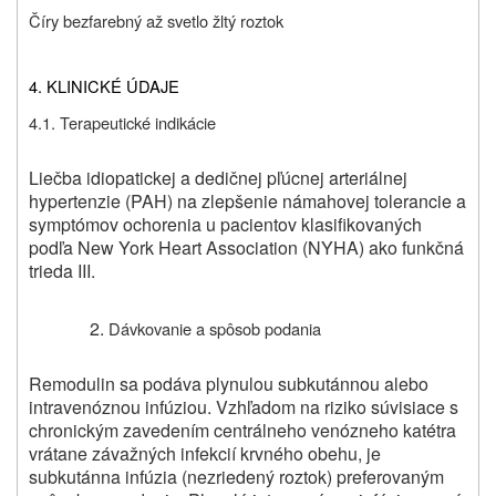
Číry bezfarebný až svetlo žltý roztok
4. KLINICKÉ ÚDAJE
4.1. Terapeutické indikácie
Liečba idiopatickej a dedičnej pľúcnej arteriálnej
hypertenzie (PAH) na zlepšenie námahovej tolerancie a
symptómov ochorenia u pacientov klasifikovaných
podľa New York Heart Association (NYHA) ako funkčná
trieda III.
Dávkovanie a spôsob podania
Remodulin sa podáva plynulou subkutánnou alebo
intravenóznou infúziou. Vzhľadom na riziko súvisiace s
chronickým zavedením centrálneho venózneho katétra
vrátane závažných infekcií krvného obehu, je
subkutánna infúzia (nezriedený roztok) preferovaným