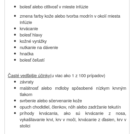
bolesť alebo citlivosť v mieste infúzie
zmena farby kože alebo tvorba modrín v okolí miesta
infúzie
krvácanie
bolesť hlavy
kožné vyrážky
nutkanie na dávenie
hnačka
bolesť čeľustí
Časté vedľajšie účinky
(u viac ako 1 z 100 prípadov)
závraty
malátnosť alebo mdloby spôsobené nízkym krvným
tlakom
svrbenie alebo sčervenanie kože
opuch chodidiel, členkov, nôh alebo zadržanie tekutín
príhody krvácania, ako sú krvácanie z nosa,
vykašliavanie krvi, krv v moči, krvácanie z ďasien, krv v
stolici