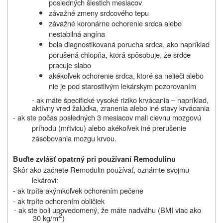
posledných šiestich mesiacov
závažné zmeny srdcového tepu
závažné koronárne ochorenie srdca alebo
nestabilná angína
bola diagnostikovaná porucha srdca, ako napríklad
porušená chlopňa, ktorá spôsobuje, že srdce
pracuje slabo
akékoľvek ochorenie srdca, ktoré sa nelieči alebo
nie je pod starostlivým lekárskym pozorovaním
-
ak máte špecifické vysoké riziko krvácania – napríklad,
aktívny vred žalúdka, zranenia alebo iné stavy krvácania
- ak ste počas posledných 3 mesiacov mali cievnu mozgovú
príhodu (mŕtvicu) alebo akékoľvek iné prerušenie
zásobovania mozgu krvou.
Buďte zvlášť opatrný pri používaní Remodulinu
Skôr ako začnete Remodulin používať, oznámte svojmu
lekárovi:
- ak trpíte akýmkoľvek ochorením pečene
- ak trpíte ochorením obličiek
- ak ste boli upovedomený, že máte nadváhu (BMI viac ako
2
30 kg/m
)