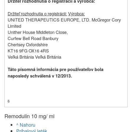
Držiteľ rozhodnutia o registrácii a výrobca:
Držiteľ rozhodnutia o registrácii:
Výrobca:
UNITED THERAPEUTICS EUROPE, LTD. McGregor Cory
Limited
Unither House Middleton Close,
Curfew Bell Road Banbury
Chertsey Oxfordshire
KT16 9FG OX16 4RS
Veľká Británia Veľká Británia
Táto písomná informácia pre používateľov bola
naposledy schválená v 12/2013.
6
Remodulin 10 mg/ ml
^ Nahoru
Príbalový leták