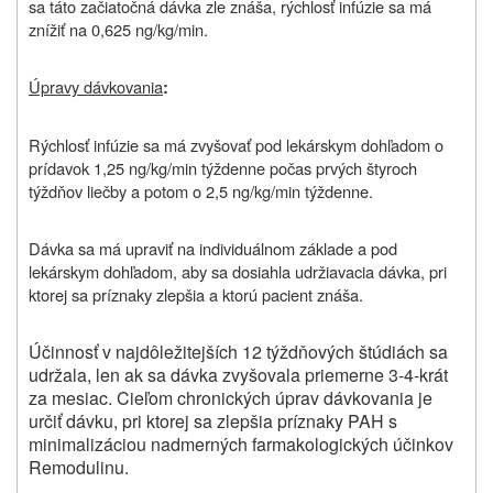
sa táto začiatočná dávka zle znáša, rýchlosť infúzie sa má
znížiť na 0,625 ng/kg/min.
Úpravy dávkovania
:
Rýchlosť infúzie sa má zvyšovať pod lekárskym dohľadom o
prídavok 1,25 ng/kg/min týždenne počas prvých štyroch
týždňov liečby a potom o 2,5 ng/kg/min týždenne.
Dávka sa má upraviť na individuálnom základe a pod
lekárskym dohľadom, aby sa dosiahla udržiavacia dávka, pri
ktorej sa príznaky zlepšia a ktorú pacient znáša.
Účinnosť v najdôležitejších 12 týždňových štúdiách sa
udržala, len ak sa dávka zvyšovala priemerne 3-4-krát
za mesiac. Cieľom chronických úprav dávkovania je
určiť dávku, pri ktorej sa zlepšia príznaky PAH s
minimalizáciou nadmerných farmakologických účinkov
Remodulinu.