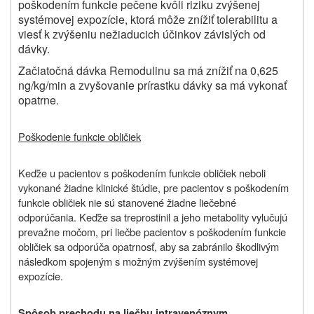
poškodením funkcie pečene kvôli riziku zvýšenej
systémovej expozície, ktorá môže znížiť tolerabilitu a
viesť k zvýšeniu nežiaducich účinkov závislých od
dávky.
Začiatočná dávka Remodulinu sa má znížiť na 0,625
ng/kg/min a zvyšovanie prírastku dávky sa má vykonať
opatrne.
Poškodenie funkcie obličiek
Keďže u pacientov s poškodením funkcie obličiek neboli
vykonané žiadne klinické štúdie, pre pacientov s poškodením
funkcie obličiek nie sú stanovené žiadne liečebné
odporúčania. Keďže sa treprostinil a jeho metabolity vylučujú
prevažne močom, pri liečbe pacientov s poškodením funkcie
obličiek sa odporúča opatrnosť, aby sa zabránilo škodlivým
následkom spojeným s možným zvýšením systémovej
expozície.
Spôsob prechodu na liečbu intravenóznym