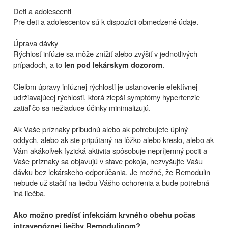
Deti a adolescenti
Pre deti a adolescentov sú k dispozícii obmedzené údaje.
Úprava dávky
Rýchlosť infúzie sa môže znížiť alebo zvýšiť v jednotlivých
prípadoch, a to
.
len pod lekárskym dozorom
Cieľom úpravy infúznej rýchlosti je ustanovenie efektívnej
udržiavajúcej rýchlosti, ktorá zlepší symptómy hypertenzie
zatiaľ čo sa nežiaduce účinky minimalizujú.
Ak Vaše príznaky pribudnú alebo ak potrebujete úplný
oddych, alebo ak ste pripútaný na lôžko alebo kreslo, alebo ak
Vám akákoľvek fyzická aktivita spôsobuje nepríjemný pocit a
Vaše príznaky sa objavujú v stave pokoja, nezvyšujte Vašu
dávku bez lekárskeho odporúčania. Je možné, že Remodulin
nebude už stačiť na liečbu Vášho ochorenia a bude potrebná
iná liečba.
Ako možno predísť infekciám krvného obehu počas
intravenóznej liečby Remodulinom?