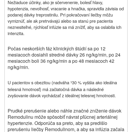
Nežiaduce účinky, ako je sčervenenie, bolesť hlavy,
hypotenzia, nevoľnosť, vracanie a hnačka, spravidla závisia od
podanej dávky treprostinilu. Pri pokračovaní liečby môžu
vymiznúť, ale ak pretrvávajú alebo sa stanú pre pacienta
neznesiteľné, rýchlosť infúzie sa má znížiť, aby sa oslabila ich
intenzita.
Počas neskorších fáz klinických štúdií sa po 12
mesiacoch dosiahli stredné dávky 26 ng/kg/min, po 24
mesiacoch boli 36 ng/kg/min a po 48 mesiacoch 42
ng/kg/min.
U pacientov s obezitou (nadváha
30 % vyššia ako ideálna
³
telesná hmotnosť) má začiatočná dávka a následné
zvyšovanie dávok vychádzať z ideálnej telesnej hmotnosti.
Prudké prerušenie alebo náhle značné zníženie dávok
Remodulinu môže spôsobiť návrat pľúcnej arteriálnej
hypertenzie. Odporúča sa preto, aby sa predišlo
prerušeniu liečby Remodulinom, a aby sa infúzia začala