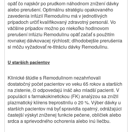
opäť čo najskôr po prudkom náhodnom znížení dávky
alebo prerušení. Optimálnu stratégiu opakovaného
zavedenia infúzií Remodulinu má v jednotlivých
prípadoch určiť kvalifikovaný zdravotný personál. Vo
väčšine prípadov možno po niekoľko hodinovom
prerušení infúziu Remodulinu opäť začať s použitím
rovnakej dávkovacej rýchlosti; dlhodobejšie prerušenia
si môžu vyžadovať re-titráciu dávky Remodulinu.
U starších pacientov
Klinické štúdie s Remodulinom nezahrňovali
dostatočný počet pacientov vo veku 65 rokov a starších
na zistenie, či odpovedajú ináč ako mladší pacienti. V
populácii s farmakokinetickou (FK) analýzou sa znížil
plazmatický klírens treprostinilu o 20 %. Výber dávky u
starších pacientov má byť spravidla opatrný, odrážajúci
častejší výskyt zníženej funkcie pečene, obličiek alebo
srdca a sprievodného ochorenia alebo inú liečbu.