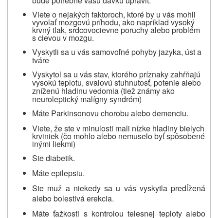
bude potrebné vašu dávku upraviť.
Viete o nejakých faktoroch, ktoré by u vás mohli
vyvolať mozgovú príhodu, ako napríklad vysoký
krvný tlak, srdcovocievne poruchy alebo problém
s cievou v mozgu.
Vyskytli sa u vás samovoľné pohyby jazyka, úst a
tváre
Vyskytol sa u vás stav, ktorého príznaky zahŕňajú
vysokú teplotu, svalovú stuhnutosť, potenie alebo
zníženú hladinu vedomia (tiež známy ako
neuroleptický malígny syndróm)
Máte Parkinsonovu chorobu alebo demenciu.
Viete, že ste v minulosti mali nízke hladiny bielych
krviniek (čo mohlo alebo nemuselo byť spôsobené
inými liekmi)
Ste diabetik.
Máte epilepsiu.
Ste muž a niekedy sa u vás vyskytla predĺžená
alebo bolestivá erekcia.
Máte ťažkosti s kontrolou telesnej teploty alebo