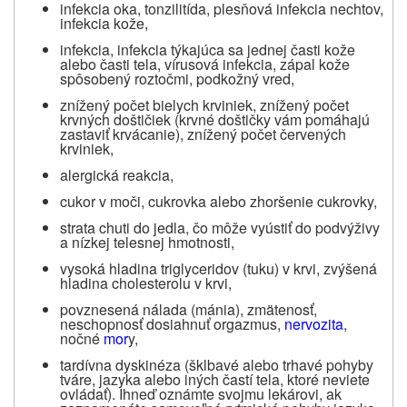
infekcia oka, tonzilitída, plesňová infekcia nechtov,
infekcia kože,
infekcia, infekcia týkajúca sa jednej časti kože
alebo časti tela, vírusová infekcia, zápal kože
spôsobený roztočmi, podkožný vred,
znížený počet bielych krviniek, znížený počet
krvných doštičiek (krvné doštičky vám pomáhajú
zastaviť krvácanie), znížený počet červených
krviniek,
alergická reakcia,
cukor v moči, cukrovka alebo zhoršenie cukrovky,
strata chuti do jedla, čo môže vyústiť do podvýživy
a nízkej telesnej hmotnosti,
vysoká hladina triglyceridov (tuku) v krvi, zvýšená
hladina cholesterolu v krvi,
povznesená nálada (mánia), zmätenosť,
neschopnosť dosiahnuť orgazmus,
nervozita
,
nočné
mor
y,
tardívna dyskinéza (šklbavé alebo trhavé pohyby
tváre, jazyka alebo iných častí tela, ktoré neviete
ovládať
).
Ihneď oznámte svojmu lekárovi, ak