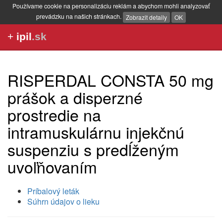
Používame cookie na personalizáciu reklám a abychom mohli analyzovať
prevádzku na našich stránkach.
Zobrazit detaily
OK
+
ipil
.sk
RISPERDAL CONSTA 50 mg
prášok a disperzné
prostredie na
intramuskulárnu injekčnú
suspenziu s predĺženým
uvoľňovaním
Príbalový leták
Súhrn údajov o lieku