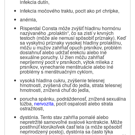
infekcia dutín,
infekcia močového traktu, pocit ako pri chrípke,
anémia,
Risperdal Consta môže zvýšiť hladinu hormónu
nazývaného „prolaktín”, čo sa zistí v krvných
testoch (môže ale nemusí spôsobiť príznaky). Keď
sa vyskytnú príznaky vysokej hladiny prolaktínu,
môžu u mužov zahŕňať opuch prsníkov, problém
dosiahnuť alebo udržať erekciu alebo iné
sexuálne poruchy. U žien môžu zahŕňať
nepríjemný pocit v prsníkoch, výtok mlieka z
prsníkov, vynechanie menštruácie alebo iné
problémy s menštruačným cyklom,
vysoká hladina cukru, zvýšenie telesnej
hmotnosti, zvýšená chuť do jedla, strata telesnej
hmotnosti, znížená chuť do jedla,
porucha spánku, podráždenosť, znížená sexuálna
túžba,
nervozita
, pocit ospalosti alebo strata
ostražitosti,
dystónia.
Tento stav zahŕňa pomalé alebo
nepretržité samovoľné svalové kontrakcie. Môže
postihnúť ktorúkoľvek časť tela (a môže spôsobiť
neprirodzený postoj), dystónia sa často týka