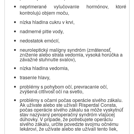
neprimerané vylučovanie hormónov, ktoré
kontrolujú objem moču,
nízka hladina cukru v krvi,
nadmerné pitie vody,
nedostatok emócií,
neuroleptický malígny syndróm (zmätenosť,
zníženie alebo strata vedomia, vysoká horúčka a
závažné stuhnutie svalov),
nízka hladina vedomia,
trasenie hlavy,
problémy s pohybom očí, prevracanie očí,
zvýšená citlivosť očí na svetlo,
problémy s očami počas operácie sivého zákalu.
Ak užívate alebo ste užívali Risperdal Consta,
počas operácie sivého zákalu sa môže vyskytnúť
stav nazývaný peroperačný syndróm vlajúcej
dúhovky. V prípade, že potrebujete operáciu
sivého zákalu, určite povedzte svojmu očnému
lekárovi, že užívate alebo ste užívali tento liek,