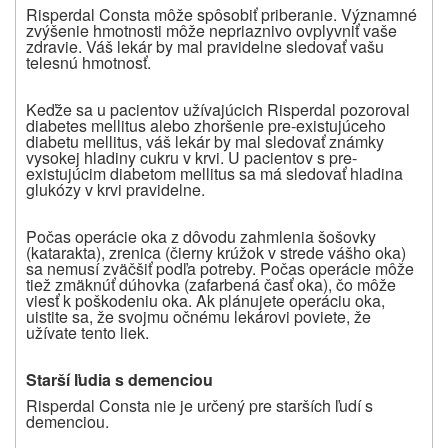
Risperdal Consta môže spôsobiť priberanie. Významné
zvýšenie hmotnosti môže nepriaznivo ovplyvniť vaše
zdravie. Váš lekár by mal pravidelne sledovať vašu
telesnú hmotnosť.
Keďže sa u pacientov užívajúcich Risperdal pozoroval
diabetes mellitus alebo zhoršenie pre-existujúceho
diabetu mellitus, váš lekár by mal sledovať známky
vysokej hladiny cukru v krvi. U pacientov s pre-
existujúcim diabetom mellitus sa má sledovať hladina
glukózy v krvi pravidelne.
Počas operácie oka z dôvodu zahmlenia šošovky
(katarakta), zrenica (čierny krúžok v strede vášho oka)
sa nemusí zväčšiť podľa potreby. Počas operácie môže
tiež zmäknúť dúhovka (zafarbená časť oka), čo môže
viesť k poškodeniu oka. Ak plánujete operáciu oka,
uistite sa, že svojmu očnému lekárovi poviete, že
užívate tento liek.
Starší ľudia s demenciou
Risperdal Consta nie je určený pre starších ľudí s
demenciou.