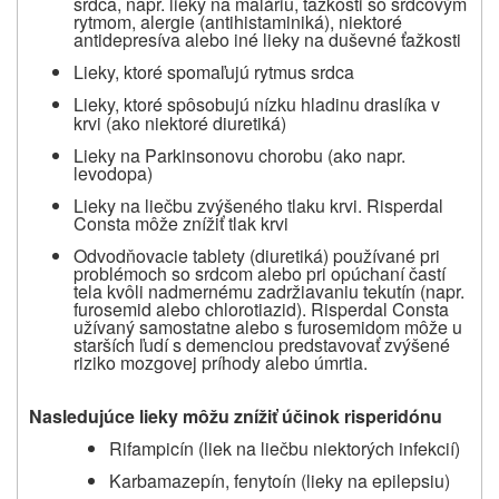
srdca, napr. lieky na maláriu, ťažkosti so srdcovým
rytmom, alergie (antihistaminiká), niektoré
antidepresíva alebo iné lieky na duševné ťažkosti
Lieky, ktoré spomaľujú rytmus srdca
Lieky, ktoré spôsobujú nízku hladinu draslíka v
krvi (ako niektoré diuretiká)
Lieky na Parkinsonovu chorobu (ako napr.
levodopa)
Lieky na liečbu zvýšeného tlaku krvi. Risperdal
Consta môže znížiť tlak krvi
Odvodňovacie tablety (diuretiká) používané pri
problémoch so srdcom alebo pri opúchaní častí
tela kvôli nadmernému zadržiavaniu tekutín (napr.
furosemid alebo chlorotiazid). Risperdal Consta
užívaný samostatne alebo s furosemidom môže u
starších ľudí s demenciou predstavovať zvýšené
riziko mozgovej príhody alebo úmrtia.
Nasledujúce lieky môžu znížiť účinok risperidónu
Rifampicín (liek na liečbu niektorých infekcií)
Karbamazepín, fenytoín (lieky na epilepsiu)