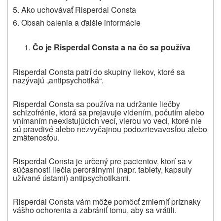
5. Ako uchovávať
Risperdal Consta
6. Obsah balenia a ďalšie informácie
Čo je Risperdal Consta a na čo sa používa
Risperdal Consta patrí do skupiny liekov, ktoré sa
nazývajú „antipsychotiká“.
Risperdal Consta sa používa na udržanie liečby
schizofrénie, ktorá sa prejavuje videním, počutím alebo
vnímaním neexistujúcich vecí, vierou vo veci, ktoré nie
sú pravdivé alebo nezvyčajnou podozrievavosťou alebo
zmätenosťou.
Risperdal Consta je určený pre pacientov, ktorí sa v
súčasnosti liečia perorálnymi (napr. tablety, kapsuly
užívané ústami) antipsychotikami.
Risperdal
Consta vám môže pomôcť zmierniť príznaky
vášho ochorenia a zabrániť tomu, aby sa vrátili.