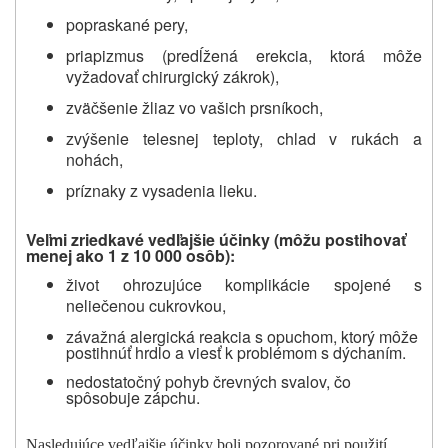
popraskané pery,
priapizmus (predĺžená erekcia, ktorá môže
vyžadovať chirurgický zákrok),
zväčšenie žliaz vo vašich prsníkoch,
zvýšenie telesnej teploty, chlad v rukách a
nohách,
príznaky z vysadenia lieku.
Veľmi zriedkavé vedľajšie účinky (môžu postihovať
menej ako 1 z 10 000 osôb):
život ohrozujúce komplikácie spojené s
neliečenou cukrovkou,
závažná alergická reakcia s opuchom, ktorý môže
postihnúť hrdlo a viesť k problémom s dýchaním.
nedostatočný pohyb črevných svalov, čo
spôsobuje zápchu.
Nasledujúce vedľajšie účinky boli pozorované pri použití