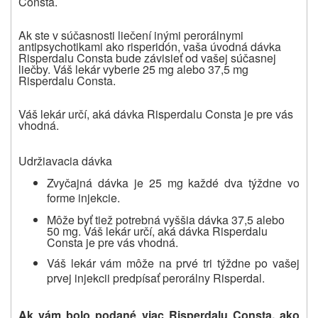
Consta.
Ak ste v súčasnosti liečení inými perorálnymi
antipsychotikami ako risperidón, vaša úvodná dávka
Risperdalu Consta bude závisieť od vašej súčasnej
liečby. Váš lekár vyberie 25 mg alebo 37,5 mg
Risperdalu Consta.
Váš lekár určí, aká dávka Risperdalu Consta je pre vás
vhodná.
Udržiavacia dávka
Zvyčajná dávka je 25 mg každé dva týždne vo
forme injekcie.
Môže byť tiež potrebná vyššia dávka 37,5 alebo
50 mg. Váš lekár určí, aká dávka Risperdalu
Consta je pre vás vhodná.
Váš lekár vám môže na prvé tri týždne po vašej
prvej injekcii predpísať perorálny Risperdal.
Ak vám bolo podané viac Risperdalu Consta, ako