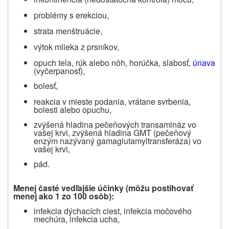
problémy s erekciou,
strata menštruácie,
výtok mlieka z prsníkov,
opuch tela, rúk alebo nôh, horúčka, slabosť,
únava
(vyčerpanosť),
bolesť,
reakcia v mieste podania, vrátane svrbenia,
bolesti alebo opuchu,
zvýšená hladina pečeňových transamináz vo
vašej krvi, zvýšená hladina GMT (pečeňový
enzým nazývaný gamaglutamyltransferáza) vo
vašej krvi,
pád.
Menej časté vedľajšie účinky (môžu postihovať
menej ako 1 zo 100 osôb):
infekcia dýchacích ciest, infekcia močového
mechúra, infekcia ucha,