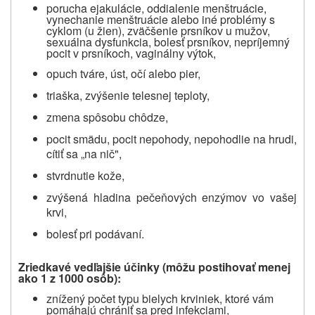
porucha ejakulácie, oddialenie menštruácie,
vynechanie menštruácie alebo iné problémy s
cyklom (u žien), zväčšenie prsníkov u mužov,
sexuálna dysfunkcia, bolesť prsníkov, nepríjemný
pocit v prsníkoch, vaginálny výtok,
opuch tváre, úst, očí alebo pier,
triaška, zvýšenie telesnej teploty,
zmena spôsobu chôdze,
pocit smädu, pocit nepohody, nepohodlie na hrudi,
cítiť sa „na nič",
stvrdnutie kože,
zvýšená hladina pečeňových enzýmov vo vašej
krvi,
bolesť pri podávaní.
Zriedkavé vedľajšie účinky (
môžu postihovať menej
ako 1 z 1000 osôb
):
znížený počet typu bielych krviniek, ktoré vám
pomáhajú chrániť sa pred infekciami,