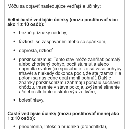
Môžu sa objaviť nasledujúce vedľajšie účinky:
Veľmi časté vedľajšie účinky (môžu postihovať viac
ako 1 z 10 osôb):
bežné príznaky nádchy,
ťažkosti so zaspávaním alebo so spánkom,
depresia, úzkosť,
parkinsonizmus: Tento stav môže zahŕňať: pomalý
alebo zhoršený pohyb, pocit stuhnutia alebo
napnutia svalov (čo spôsobuje, že sú vaše pohyby
trhavé) a niekedy dokonca pocit, že ste "zamrzli" a
potom sa následne opäť mohli pohnúť. Ďalšie
známky parkinsonizmu zahŕňajú pomalú šúchavú
chôdzu, trasenie v stave pokoja, zvýšené slinenie
a/alebo slintanie a stratu výrazu tváre,
bolesť hlavy.
Časté vedľajšie účinky (
môžu postihovať menej ako
1 z 10 osôb
):
pneumónia, infekcia hrudníka (bronchitída),