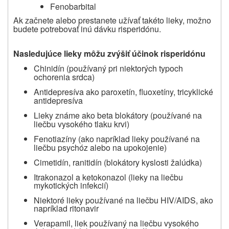
Fenobarbital
Ak začnete alebo prestanete užívať takéto lieky, možno
budete potrebovať inú dávku risperidónu.
Nasledujúce lieky môžu zvýšiť účinok risperidónu
Chinidín (používaný pri niektorých typoch
ochorenia srdca)
Antidepresíva ako paroxetín, fluoxetíny, tricyklické
antidepresíva
Lieky známe ako beta blokátory (používané na
liečbu vysokého tlaku krvi)
Fenotiazíny (ako napríklad lieky používané na
liečbu psychóz alebo na upokojenie)
Cimetidín, ranitidín (blokátory kyslosti žalúdka)
Itrakonazol a ketokonazol (lieky na liečbu
mykotických infekcií)
Niektoré lieky používané na liečbu HIV/AIDS, ako
napríklad ritonavir
Verapamil, liek používaný na liečbu vysokého