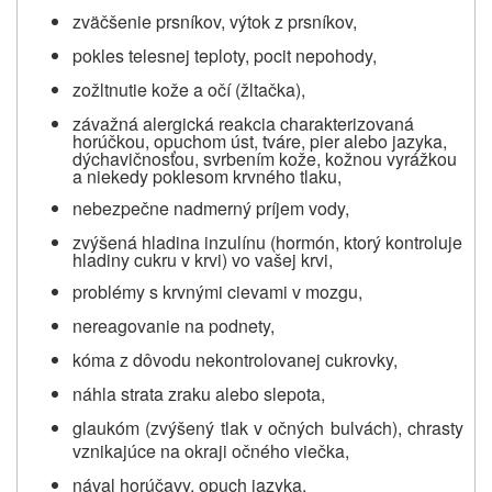
zväčšenie prsníkov, výtok z prsníkov,
pokles telesnej teploty, pocit nepohody,
zožltnutie kože a očí (žltačka),
závažná alergická reakcia charakterizovaná
horúčkou, opuchom úst, tváre, pier alebo jazyka,
dýchavičnosťou, svrbením kože, kožnou vyrážkou
a niekedy poklesom krvného tlaku,
nebezpečne nadmerný príjem vody,
zvýšená hladina inzulínu (hormón, ktorý kontroluje
hladiny cukru v krvi) vo vašej krvi,
problémy s krvnými cievami v mozgu,
nereagovanie na podnety,
kóma z dôvodu nekontrolovanej cukrovky,
náhla strata zraku alebo slepota,
glaukóm (zvýšený tlak v očných bulvách), chrasty
vznikajúce na okraji očného viečka,
nával horúčavy, opuch jazyka,