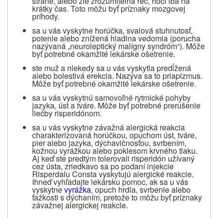
strane, alebo zle zrozumiteľná reč, hoci iba na
krátky čas. Toto môžu byť príznaky mozgovej
príhody.
sa u vás vyskytne horúčka, svalová stuhnutosť,
potenie alebo znížená hladina vedomia (porucha
nazývaná „neuroleptický malígny syndróm“). Môže
byť potrebné okamžité lekárske ošetrenie.
ste muž a niekedy sa u vás vyskytla predĺžená
alebo bolestivá erekcia. Nazýva sa to priapizmus.
Môže byť potrebné okamžité lekárske ošetrenie.
sa u vás vyskytnú samovoľné rytmické pohyby
jazyka, úst a tváre. Môže byť potrebné prerušenie
liečby risperidónom.
sa u vás vyskytne závažná alergická reakcia
charakterizovaná horúčkou, opuchom úst, tváre,
pier alebo jazyka, dýchavičnosťou, svrbením,
kožnou vyrážkou alebo poklesom krvného tlaku
.
Aj keď ste predtým tolerovali risperidón užívaný
cez ústa, zriedkavo sa po podaní injekcie
Risperdalu Consta vyskytujú alergické reakcie.
Ihneď vyhľadajte lekársku pomoc, ak sa u vás
vyskytne
vyrážka
, opuch hrdla, svrbenie alebo
ťažkosti s dýchaním, pretože to môžu byť príznaky
závažnej alergickej reakcie.