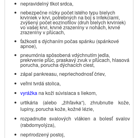
nepravidelný tlkot srdca,
nebezpečne nízky počet istého typu bielych
krviniek v krvi, potrebných na boj s infekciami,
zvýšený počet eozinofilov (druh bielych krviniek)
vo vašej krvi, krvné zrazeniny v nohách, krvné
zrazeniny v pľúcach,
ťažkosti s dýchaním počas spánku (spánkové
apnoe),
pneumónia spôsobená vdýchnutím jedla,
prekrvenie pľúc, praskavý zvuk v pľúcach, hlasová
porucha, porucha dýchacích ciest,
zápal pankreasu, nepriechodnosť čriev,
veľmi tvrdá stolica,
vyrážka
na koži súvisiaca s liekom,
urtikária (alebo „žihľavka”), zhrubnutie kože,
lupiny, porucha kože, kožné lézie,
rozpadnutie svalových vlákien a bolesť svalov
(rabdomyolýza),
neprirodzený postoj,