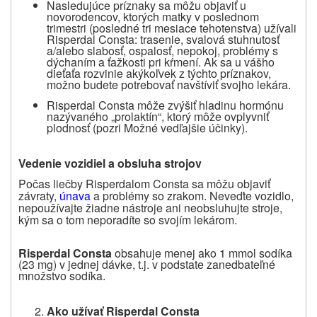
Nasledujúce príznaky sa môžu objaviť u
novorodencov, ktorých matky v poslednom
trimestri (posledné tri mesiace tehotenstva) užívali
Risperdal Consta: trasenie, svalová stuhnutosť
a/alebo slabosť, ospalosť, nepokoj, problémy s
dýchaním a ťažkosti pri kŕmení. Ak sa u vášho
dieťaťa rozvinie akýkoľvek z týchto príznakov,
možno budete potrebovať navštíviť svojho lekára.
Risperdal
Consta môže zvýšiť hladinu hormónu
nazývaného „prolaktín“, ktorý môže ovplyvniť
plodnosť (pozri Možné vedľajšie účinky).
Vedenie vozidiel a obsluha strojov
Počas liečby Risperdalom Consta sa môžu objaviť
závraty,
únava
a problémy so zrakom. Neveďte vozidlo,
nepoužívajte žiadne nástroje ani neobsluhujte stroje,
kým sa o tom neporadíte so svojím lekárom.
Risperdal Consta
obsahuje menej ako
1 mmol sodíka
(23 mg) v jednej dávke, t.j. v podstate zanedbateľné
množstvo sodíka.
Ako užívať Risperdal Consta