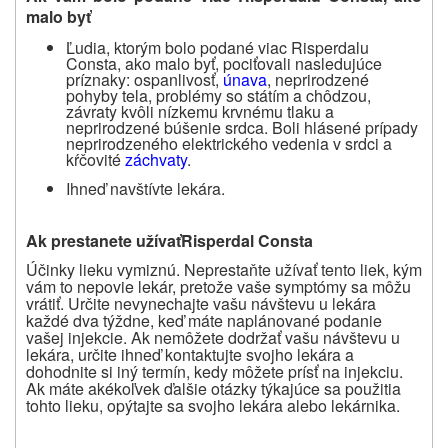
malo byť
Ľudia, ktorým bolo podané viac Risperdalu
Consta, ako malo byť, pociťovali nasledujúce
príznaky: ospanlivosť,
únava
, neprirodzené
pohyby tela, problémy so státím a chôdzou,
závraty kvôli nízkemu krvnému tlaku a
neprirodzené búšenie srdca. Boli hlásené prípady
neprirodzeného elektrického vedenia v srdci a
kŕčovité
záchvaty
.
Ihneď navštívte lekára.
Ak prestanete užívať
Risperdal Consta
Účinky lieku vymiznú. Neprestaňte užívať tento liek, kým
vám to nepovie lekár, pretože vaše symptómy sa môžu
vrátiť. Určite nevynechajte vašu návštevu u lekára
každé dva týždne, keď máte naplánované podanie
vašej injekcie. Ak nemôžete dodržať vašu návštevu u
lekára, určite ihneď kontaktujte svojho lekára a
dohodnite si iný termín, kedy môžete prísť na injekciu.
Ak máte akékoľvek ďalšie otázky týkajúce sa použitia
tohto lieku, opýtajte sa svojho lekára alebo lekárnika.