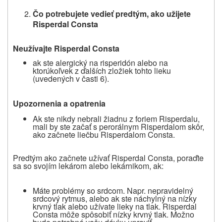
Čo potrebujete vedieť predtým, ako užijete
Risperdal Consta
Neužívajte
Risperdal Consta
ak ste alergický na risperidón alebo
na
ktorúkoľvek z ďalších zložiek
tohto lieku
(uvedených v časti 6).
Upozornenia a opatrenia
Ak ste nikdy nebrali žiadnu z foriem Risperdalu,
mali by ste začať s perorálnym Risperdalom skôr,
ako začnete liečbu Risperdalom Consta.
Predtým ako začnete užívať Risperdal Consta, poraďte
sa so svojím lekárom alebo lekárnikom, ak:
Máte problémy so srdcom. Napr. nepravidelný
srdcový rytmus, alebo ak ste náchylný na nízky
krvný tlak alebo užívate lieky na tlak.
Risperdal
Consta
môže spôsobiť nízky krvný tlak. Možno