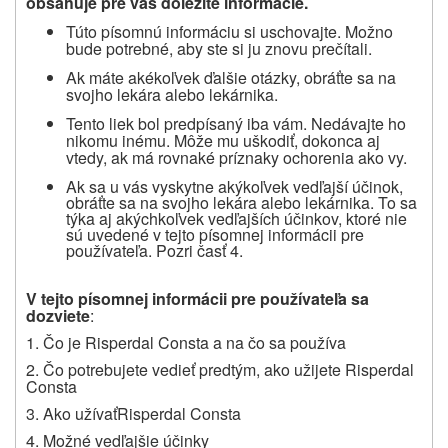
obsahuje pre vás dôležité informácie.
Túto písomnú informáciu si uschovajte. Možno
bude potrebné, aby ste si ju znovu prečítali.
Ak máte akékoľvek ďalšie otázky, obráťte sa na
svojho lekára alebo lekárnika.
Tento liek bol predpísaný iba vám. Nedávajte ho
nikomu inému. Môže mu uškodiť, dokonca aj
vtedy, ak má rovnaké príznaky ochorenia ako vy.
Ak sa u vás vyskytne akýkoľvek vedľajší účinok,
obráťte sa na svojho lekára alebo lekárnika. To sa
týka aj akýchkoľvek vedľajších účinkov, ktoré nie
sú uvedené v tejto písomnej informácii pre
používateľa. Pozri časť 4.
V tejto písomnej informácii pre používateľa sa
dozviete
:
1. Čo je
Risperdal Consta
a na čo sa používa
2. Čo potrebujete vedieť predtým, ako užijete
Risperdal
Consta
3. Ako užívať
Risperdal Consta
4. Možné vedľajšie účinky