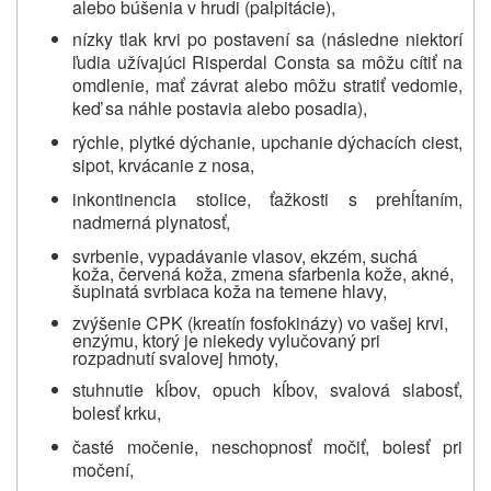
alebo búšenia v hrudi (palpitácie),
nízky tlak krvi po postavení sa (následne niektorí
ľudia užívajúci Risperdal Consta sa môžu cítiť na
omdlenie, mať závrat alebo môžu stratiť vedomie,
keď sa náhle postavia alebo posadia),
rýchle, plytké dýchanie, upchanie dýchacích ciest,
sipot, krvácanie z nosa,
inkontinencia stolice, ťažkosti s prehĺtaním,
nadmerná plynatosť,
svrbenie, vypadávanie vlasov, ekzém, suchá
koža, červená koža, zmena sfarbenia kože, akné,
šupinatá svrbiaca koža na temene hlavy,
zvýšenie CPK
(kreatín fosfokinázy)
vo vašej krvi,
enzýmu, ktorý je niekedy vylučovaný pri
rozpadnutí svalovej hmoty,
stuhnutie kĺbov, opuch kĺbov, svalová slabosť,
bolesť krku,
časté močenie, neschopnosť močiť, bolesť pri
močení,