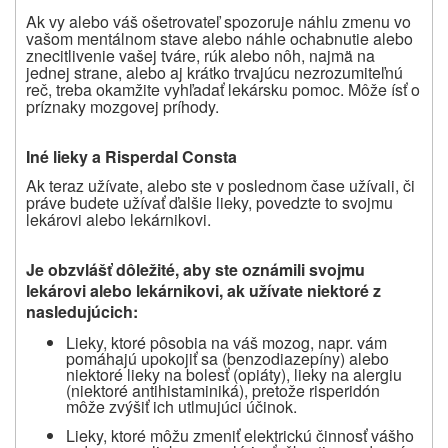
Ak vy alebo váš ošetrovateľ spozoruje náhlu zmenu vo
vašom mentálnom stave alebo náhle ochabnutie alebo
znecitlivenie vašej tváre, rúk alebo nôh, najmä na
jednej strane, alebo aj krátko trvajúcu nezrozumiteľnú
reč, treba okamžite vyhľadať lekársku pomoc. Môže ísť o
príznaky mozgovej príhody.
Iné lieky a Risperdal Consta
Ak teraz užívate, alebo ste v poslednom čase užívali, či
práve budete užívať
ďalšie
lieky,
povedzte
to
svojmu
lekárovi alebo lekárnikovi.
Je obzvlášť dôležité, aby ste oznámili svojmu
lekárovi alebo lekárnikovi, ak užívate niektoré z
nasledujúcich:
Lieky, ktoré pôsobia na váš mozog, napr. vám
pomáhajú upokojiť sa (benzodiazepíny) alebo
niektoré lieky na bolesť (opiáty), lieky na alergiu
(niektoré antihistaminiká), pretože risperidón
môže zvýšiť ich utlmujúci účinok.
Lieky, ktoré môžu zmeniť elektrickú činnosť vášho