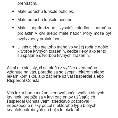
prehriatím.
Máte poruchu funkcie obličiek.
Máte poruchu funkcie pečene.
Máte neprirodzene vysokú hladinu hormónu
prolaktín v krvi alebo máte nádor, ktorý môže byť
ovplyvnený prolaktínom.
U vás alebo niekoho iného vo vašej rodine došlo
k tvorbe krvných zrazenín, keďže lieky ako tento
sú spájané s tvorbou krvných zrazenín.
Ak si nie ste istý, či sa niečo z vyššie uvedeného
vzťahuje na vás, poraďte sa so svojím lekárom alebo
lekárnikom skôr, ako začnete užívať
Risperdal alebo
Risperdal Consta.
Váš lekár bude možno sledovať počet vašich bielych
krviniek, pretože sa v krvi pacientov užívajúcich
Risperdal Consta veľmi zriedkavo pozoroval
nebezpečne nízky počet niektorého typu bielych
krviniek potrebných na boj s infekciami
.