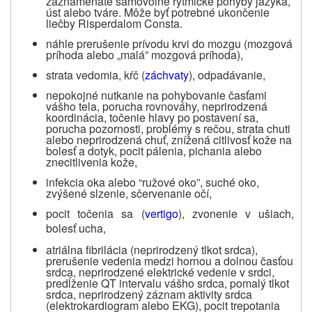
zaznamenáte samovoľné rytmické pohyby jazyka,
úst alebo tváre. Môže byť potrebné ukončenie
liečby Risperdalom Consta.
náhle prerušenie prívodu krvi do mozgu (mozgová
príhoda alebo „malá” mozgová príhoda),
strata vedomia, kŕč (
záchvaty
), odpadávanie,
nepokojné nutkanie na pohybovanie časťami
vášho tela, porucha rovnováhy, neprirodzená
koordinácia, točenie hlavy po postavení sa,
porucha pozornosti, problémy s rečou, strata chuti
alebo neprirodzená chuť, znížená citlivosť kože na
bolesť a dotyk, pocit pálenia, pichania alebo
znecitlivenia kože,
infekcia oka alebo “ružové oko”, suché oko,
zvýšené slzenie, sčervenanie očí,
pocit točenia sa (
vertigo
), zvonenie v ušiach,
bolesť ucha,
atriálna fibrilácia (neprirodzený tlkot srdca),
prerušenie vedenia medzi hornou a dolnou časťou
srdca, neprirodzené elektrické vedenie v srdci,
predĺženie QT intervalu vášho srdca, pomalý tlkot
srdca, neprirodzený záznam aktivity srdca
(elektrokardiogram alebo EKG)
, pocit trepotania