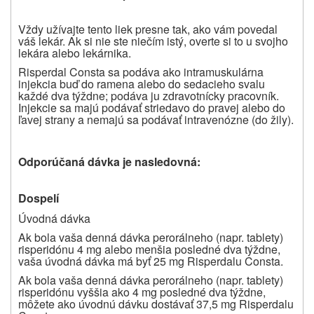
Vždy užívajte tento liek presne tak, ako vám povedal
váš lekár. Ak si nie ste niečím istý, overte si to u svojho
lekára alebo lekárnika.
Risperdal Consta sa podáva ako intramuskulárna
injekcia buď do ramena alebo do sedacieho svalu
každé dva týždne; podáva ju zdravotnícky pracovník.
Injekcie sa majú podávať striedavo do pravej alebo do
ľavej strany a nemajú sa podávať intravenózne (do žily).
Odporúčaná dávka je nasledovná:
Dospelí
Úvodná dávka
Ak bola vaša denná dávka perorálneho (napr. tablety)
risperidónu 4 mg alebo menšia posledné dva týždne,
vaša úvodná dávka má byť 25 mg Risperdalu Consta.
Ak bola vaša denná dávka perorálneho (napr. tablety)
risperidónu vyššia ako 4 mg posledné dva týždne,
môžete ako úvodnú dávku dostávať 37,5 mg Risperdalu