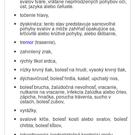
svalov tváre, vrátane neprirodzených pohybov očí,
úst, jazyka alebo čeľuste
.
točenie hlavy,
dyskinéza: tento stav predstavuje samovoľné
pohyby svalov a môže zahŕňať opakujúce sa,
kŕčovité alebo krútivé pohyby, alebo šklbanie,
tre
mor
(trasenie),
zahmlený zrak,
rýchly tlkot srdca,
nízky krvný tlak, bolesť na hrudi, vysoký krvný tlak,
dýchavičnosť, bolesť hrdla, kašeľ, upchatý nos,
bolesť brucha, žalúdočná nevoľnosť, vracanie,
nutkanie na vracanie, infekcia žalúdka alebo čriev,
zápcha, hnačka, porucha trávenia, sucho v
ústach, bolesť zubov,
vyrážky,
svalové kŕče, bolesť kostí alebo svalov, bolesť
chrbta, bolesť kĺbov,
inkontinencia (nedostatočná kontrola) moču,