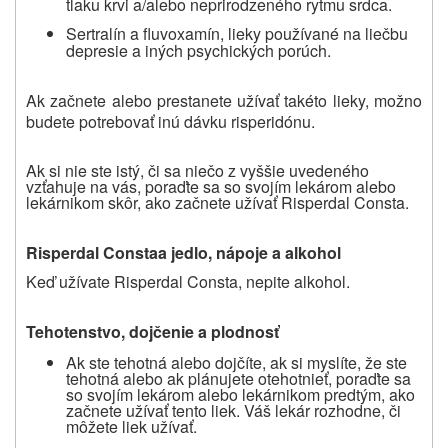
tlaku krvi a/alebo neprirodzeného rytmu srdca.
Sertralín a fluvoxamín, lieky používané na liečbu
depresie a iných psychických porúch.
Ak začnete alebo prestanete užívať takéto lieky, možno
budete potrebovať inú dávku risperidónu.
Ak si nie ste istý, či sa niečo z vyššie uvedeného
vzťahuje na vás, poraďte sa so svojím lekárom alebo
lekárnikom skôr, ako začnete užívať Risperdal Consta.
Risperdal Consta
a jedlo, nápoje a alkohol
Keď užívate Risperdal Consta, nepite alkohol.
Tehotenstvo, dojčenie a plodnosť
Ak ste tehotná alebo dojčíte, ak si myslíte, že ste
tehotná alebo ak plánujete otehotnieť, poraďte sa
so svojím lekárom alebo lekárnikom predtým, ako
začnete užívať tento liek. Váš lekár rozhodne, či
môžete liek užívať.