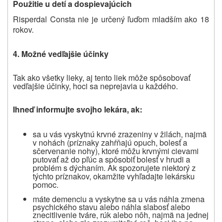
Použitie u detí a dospievajúcich
Risperdal Consta nie je určený ľuďom mladším ako 18
rokov.
4.
Možné vedľajšie účinky
Tak ako všetky lieky, aj tento liek môže spôsobovať
vedľajšie účinky, hoci sa neprejavia u každého.
Ihneď informujte svojho lekára, ak:
sa u vás vyskytnú krvné zrazeniny v žilách, najmä
v nohách (príznaky zahŕňajú opuch, bolesť a
sčervenanie nohy), ktoré môžu krvnými cievami
putovať až do pľúc a spôsobiť bolesť v hrudi a
problém s dýchaním. Ak spozorujete niektorý z
týchto príznakov, okamžite vyhľadajte lekársku
pomoc.
máte demenciu a vyskytne sa u vás náhla zmena
psychického stavu alebo náhla slabosť alebo
znecitlivenie tváre, rúk alebo nôh, najmä na jednej