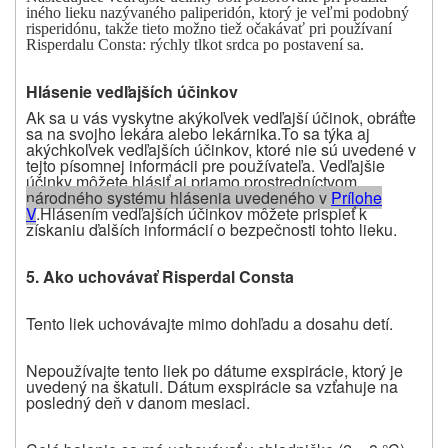
iného lieku nazývaného paliperidón, ktorý je veľmi podobný
risperidónu, takže tieto možno tiež očakávať pri používaní
Risperdalu Consta: rýchly tlkot srdca po postavení sa.
Hlásenie vedľajších účinkov
Ak sa u vás vyskytne akýkoľvek vedľajší účinok, obráťte
sa na svojho lekára alebo lekárnika.
To sa týka aj
akýchkoľvek vedľajších účinkov, ktoré nie sú uvedené v
tejto písomnej informácii pre používateľa.
Vedľajšie
účinky môžete hlásiť aj priamo prostredníctvom
národného systému hlásenia uvedeného v
P
rílohe
V
.
Hlásením vedľajších účinkov môžete prispieť k
získaniu ďalších informácií o bezpečnosti tohto lieku.
5.
Ako uchovávať Risperdal Consta
Tento liek uchovávajte mimo dohľadu a dosahu detí.
Nepoužívajte tento liek po dátume exspirácie, ktorý je
uvedený na škatuli. Dátum exspirácie sa vzťahuje na
posledný deň v danom mesiaci.