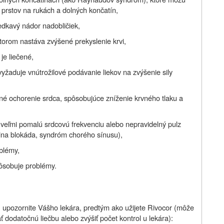
 prstov na rukách a dolných končatín,
edkavý nádor nadobličiek,
torom nastáva zvýšené prekyslenie krvi,
je liečené,
yžaduje vnútrožilové podávanie liekov na zvýšenie sily
né ochorenie srdca, spôsobujúce zníženie krvného tlaku a
 veľmi pomalú srdcovú frekvenciu alebo nepravidelný pulz
iálna blokáda, syndróm chorého sínusu),
oblémy,
ôsobuje problémy.
í, upozornite Vášho lekára, predtým ako užijete Rivocor (môže
 dodatočnú liečbu alebo zvýšiť počet kontrol u lekára):