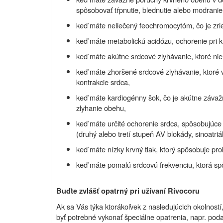
spôsobovať tŕpnutie, blednutie alebo modranie
keď máte neliečený feochromocytóm, čo je zri
keď máte metabolickú acidózu, ochorenie pri k
keď máte akútne srdcové zlyhávanie, ktoré nie 
keď máte zhoršené srdcové zlyhávanie, ktoré v
kontrakcie srdca,
keď máte kardiogénny šok, čo je akútne závaž
zlyhanie obehu,
keď máte určité ochorenie srdca, spôsobujúce
(druhý alebo tretí stupeň AV blokády, sinoatr
keď máte nízky krvný tlak, ktorý spôsobuje pr
keď máte pomalú srdcovú frekvenciu, ktorá sp
Buďte zvlášť opatrný pri užívaní Rivocoru
Ak sa Vás týka ktorákoľvek z nasledujúcich okolnost
byť potrebné vykonať špeciálne opatrenia, napr. podať