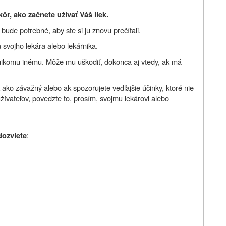
kôr, ako začnete užívať
Váš liek.
ude potrebné, aby ste si ju znovu prečítali.
 svojho lekára alebo lekárnika.
nikomu inému. Môže mu uškodiť, dokonca aj vtedy, ak má
 ako závažný alebo ak spozorujete vedľajšie účinky, ktoré nie
žívateľov, povedzte to, prosím, svojmu lekárovi alebo
:
dozviete