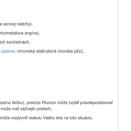
ia sennej nádchy),
rinzmetalova angína),
ých končatinách,
 (
astma
, chronická obštrukčná choroba pľúc),
ilizačnú liečbu), pretože Rivocor môže zvýšiť pravdepodobnosť
a môže mať vážnejší priebeh,
 môže ovplyvniť reakciu Vášho tela na túto situáciu.