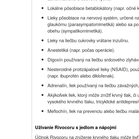
Lokálne pôsobiace betablokátory (napr. očné 
Lieky pôsobiace na nervový systém, určené na
glaukómu (parasympatomimetiká) alebo sa použ
obehu (sympatikomimetiká).
Lieky na liečbu cukrovky vrátane inzulínu.
Anestetiká (napr. počas operácie).
Digoxín používaný na liečbu srdcového zlyháv
Nesteroidné protizápalové lieky (NSAID), použí
(napr. ibuprofén alebo diklofenak).
Adrenalín, liek používaný na liečbu závažných,
Akýkoľvek liek, ktorý môže znížiť krvný tlak, či
vysokého krvného tlaku, tricyklické antidepresív
Meflochín, liek na prevenciu alebo liečbu malár
Užívanie Rivocoru s jedlom a nápojmi
Účinok Rivocoru na zníženie krvného tlaku môže byť 