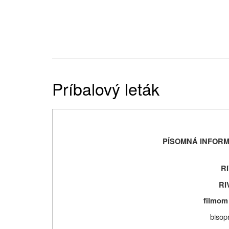
Príbalový leták
PÍSOMNÁ INFORM
R
RI
filmom
bisop