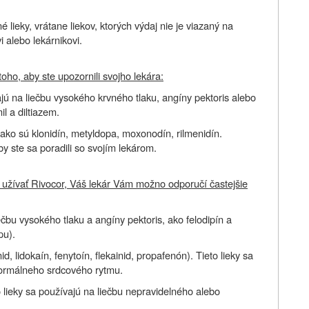
 lieky, vrátane liekov, ktorých výdaj nie je viazaný na
 alebo lekárnikovi.
oho, aby ste upozornili svojho lekára:
jú na liečbu vysokého krvného tlaku, angíny pektoris alebo
l a diltiazem.
 ako sú klonidín, metyldopa, moxonodín, rilmenidín.
by ste sa poradili so svojím lekárom.
 užívať Rivocor, Váš lekár Vám možno odporučí častejšie
čbu vysokého tlaku a angíny pektoris, ako felodipín a
pu).
id, lidokaín, fenytoín, flekainid, propafenón). Tieto lieky sa
normálneho srdcového rytmu.
to lieky sa používajú na liečbu nepravidelného alebo