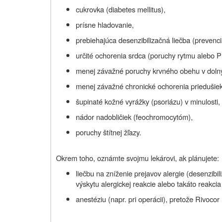
cukrovka (diabetes mellitus),
prísne hladovanie,
prebiehajúca desenzibilizačná liečba (prevenc
určité ochorenia srdca (poruchy rytmu alebo P
menej závažné poruchy krvného obehu v doln
menej závažné chronické ochorenia priedušiek
šupinaté kožné vyrážky (psoriázu) v minulosti,
nádor nadobličiek (feochromocytóm),
poruchy štítnej žľazy.
Okrem toho, oznámte svojmu lekárovi, ak plánujete:
liečbu na zníženie prejavov alergie (desenzib
výskytu alergickej reakcie alebo takáto reakci
anestéziu (napr. pri operácii), pretože Rivocor