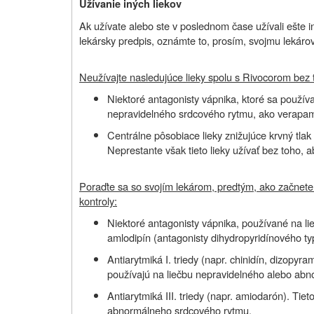
Užívanie iných liekov
Ak užívate alebo ste v poslednom čase užívali ešte iné
lekársky predpis, oznámte to, prosím, svojmu lekárovi
Neužívajte nasledujúce lieky spolu s Rivocorom bez t
Niektoré antagonisty vápnika, ktoré sa používa
nepravidelného srdcového rytmu, ako verapami
Centrálne pôsobiace lieky znižujúce krvný tlak
Neprestante však tieto lieky užívať bez toho, a
Poraďte sa so svojím lekárom, predtým, ako začnete
kontroly:
Niektoré antagonisty vápnika, používané na lie
amlodipín (antagonisty dihydropyridínového ty
Antiarytmiká I. triedy (napr. chinidín, dizopyram
používajú na liečbu nepravidelného alebo ab
Antiarytmiká III. triedy (napr. amiodarón). Tie
abnormálneho srdcového rytmu.