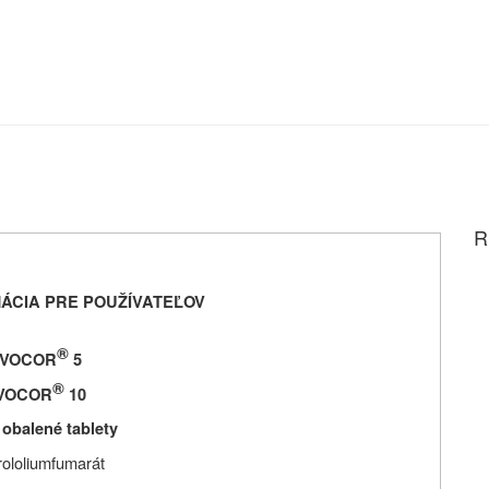
R
ÁCIA PRE POUŽÍVATEĽOV
®
IVOCOR
5
®
VOCOR
10
 obalené tablety
rololiumfumarát