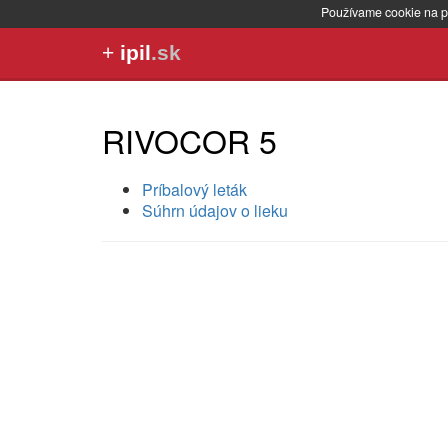
Používame cookie na p
+
ipil
.sk
RIVOCOR 5
Príbalový leták
Súhrn údajov o lieku