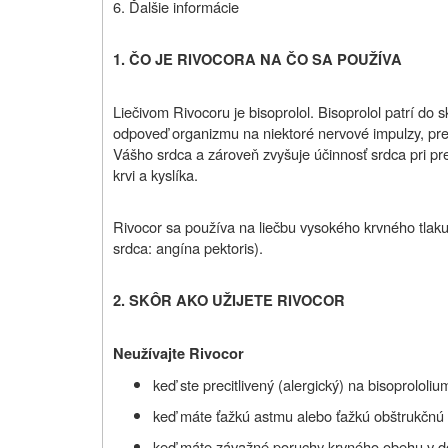
6. Ďalšie informácie
1. ČO JE RIVOCOR
A NA ČO SA POUŽÍVA
Liečivom Rivocoru je bisoprolol. Bisoprolol patrí do 
odpoveď organizmu na niektoré nervové impulzy, pre
Vášho srdca a zároveň zvyšuje účinnosť srdca pri pr
krvi a kyslíka.
Rivocor sa používa na liečbu vysokého krvného tlaku
srdca: angína pektoris).
2. SKÔR AKO UŽIJETE RIVOCOR
Neužívajte Rivocor
keď ste precitlivený (alergický) na bisoprololi
keď máte ťažkú astmu alebo ťažkú obštrukčnú 
keď máte závažné poruchy krvného obehu v d