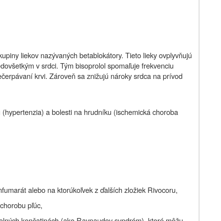
skupiny liekov nazývaných betablokátory. Tieto lieky ovplyvňujú
dovšetkým v srdci. Tým bisoprolol spomaľuje frekvenciu
ečerpávaní krvi. Zároveň sa znižujú nároky srdca na prívod
 (hypertenzia) a bolesti na hrudníku (ischemická choroba
umfumarát alebo na ktorúkoľvek z ďalších zložiek Rivocoru,
chorobu pľúc,
olných končatinách (ako Raynaudov syndróm), ktoré môžu