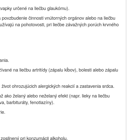
kvapky určené na liečbu glaukómu).
 povzbudenie činnosti vnútorných orgánov alebo na liečbu
ívajú na pohotovosti, pri liečbe závažných porúch krvného
ania.
vané na liečbu artritídy (zápalu kĺbov), bolesti alebo zápalu
 život ohrozujúcich alergických reakcií a zastavenia srdca.
 už ako želaný alebo neželaný efekt (napr. lieky na liečbu
a, barbituráty, fenotiazíny).
ie.
zosilnený pri konzumácii alkoholu.