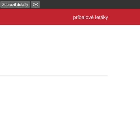
.
Zobrazit detaily
OK
príbalové letáky