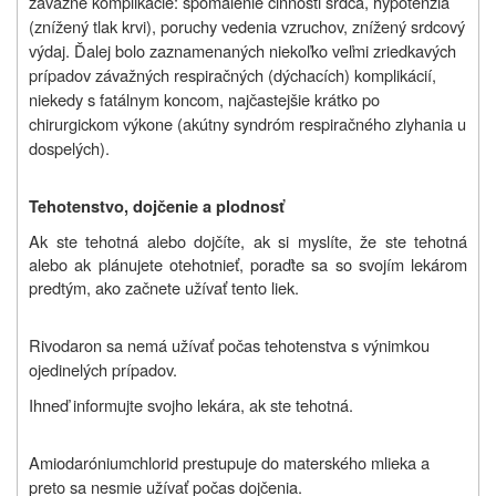
závažné komplikácie: spomalenie činnosti srdca, hypotenzia
(znížený tlak krvi), poruchy vedenia vzruchov, znížený srdcový
výdaj. Ďalej bolo zaznamenaných niekoľko veľmi zriedkavých
prípadov závažných respiračných (dýchacích) komplikácií,
niekedy s fatálnym koncom, najčastejšie krátko po
chirurgickom výkone (akútny syndróm respiračného zlyhania u
dospelých).
Tehotenstvo, dojčenie a plodnosť
Ak ste tehotná alebo dojčíte, ak si myslíte, že ste tehotná
alebo ak plánujete otehotnieť, poraďte sa so svojím lekárom
predtým, ako začnete užívať tento liek.
Rivodaron sa nemá užívať počas tehotenstva s výnimkou
ojedinelých prípadov.
Ihneď informujte svojho lekára, ak ste tehotná.
Amiodaróniumchlorid prestupuje do materského mlieka a
preto sa nesmie užívať počas dojčenia.