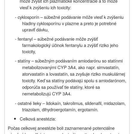
môže zvýšiť ich plazmatické koncentrácie a to môže
viesť k zvýšeniu ich toxicity:
- cyklosporín – súbežné podávanie môže viesť k zvýšeniu
hladiny cyklosporínu v plazme a preto je potrebné
upraviť dávku,
- fentanyl – súbežné podávanie môže zvýšiť
farmakologický účinok fentanylu a zvýšiť riziko jeho
toxicity,
- statíny –
súbežným podávaním amiodarónu so statínmi
metabolizovanými CYP 3A4, ako napr. simvastatín,
atorvastatín a lovastatín, sa zvyšuje riziko muskulárnej
toxicity. Keď sa statíny podávajú spolu s amiodarónom,
odporúča sa používať tie statíny, ktoré sa
nemetabolizujú CYP 3A4.
- ostatné lieky – lidokaín, takrolimus, sildenafil, midazolam,
triazolam, dihydroergotamín, ergotamín.
Celková anestézia:
Počas celkovej anestézie boli zaznamenané potenciálne