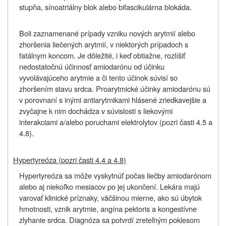
stupňa, sínoatriálny blok alebo bifascikulárna blokáda.
Boli zaznamenané prípady vzniku nových arytmií alebo
zhoršenia liečených arytmií, v niektorých prípadoch s
fatálnym koncom. Je dôležité, i keď obtiažne, rozlíšiť
nedostatočnú účinnosť amiodarónu od účinku
vyvolávajúceho arytmie a či tento účinok súvisí so
zhoršením stavu srdca. Proarytmické účinky amiodarónu sú
v porovnaní s inými antiarytmikami hlásené zriedkavejšie a
zvyčajne k nim dochádza v súvislosti s liekovými
interakciami a/alebo poruchami elektrolytov (pozri časti 4.5 a
4.8).
Hypertyreóza (pozri časti 4.4 a 4.8)
Hypertyreóza sa môže vyskytnúť počas liečby amiodarónom
alebo aj niekoľko mesiacov po jej ukončení. Lekára majú
varovať klinické príznaky, väčšinou mierne, ako sú úbytok
hmotnosti, vznik arytmie, angína pektoris a kongestívne
zlyhanie srdca. Diagnóza sa potvrdí zreteľným poklesom