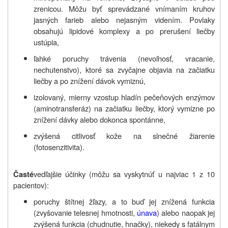
zrenicou. Môžu byť sprevádzané vnímaním kruhov
jasných farieb alebo nejasným videním. Povlaky
obsahujú lipidové komplexy a po prerušení liečby
ustúpia,
ľahké poruchy trávenia (nevoľnosť, vracanie,
nechutenstvo), ktoré sa zvyčajne objavia na začiatku
liečby a po znížení dávok vymiznú,
izolovaný, mierny vzostup hladín pečeňových enzýmov
(aminotransferáz) na začiatku liečby, ktorý vymizne po
znížení dávky alebo dokonca spontánne,
zvýšená citlivosť kože na slnečné žiarenie
(fotosenzitivita).
vedľajšie účinky (môžu sa vyskytnúť u najviac 1 z 10
Časté
pacientov):
poruchy štítnej žľazy, a to buď jej znížená funkcia
(zvyšovanie telesnej hmotnosti,
únava
) alebo naopak jej
zvýšená funkcia (chudnutie, hnačky), niekedy s fatálnym