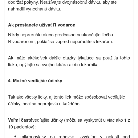
dodržať pokyny. Neužívajte dvojnásobnú dávku, aby ste
nahradili vynechanú dávku.
Ak prestanete užívať Rivodaron
Nikdy neprerušte alebo predčasne neukončujte liečbu
Rivodaronom, pokiaľ sa vopred neporadíte s lekárom.
Ak máte akékoľvek ďalšie otázky týkajúce sa použitia tohto
lieku, opýtajte sa svojho lekára alebo lekárnika.
4. Možné vedľajšie účinky
Tak ako všetky lieky, aj tento liek môže spôsobovať vedľajšie
účinky, hoci sa neprejavia u každého.
vedľajšie účinky (
môžu sa vyskytnúť u viac ako 1 z
Veľmi časté
10 pacientov):
mikropovlaky na rohovke, zvyčajne v oblasti pod