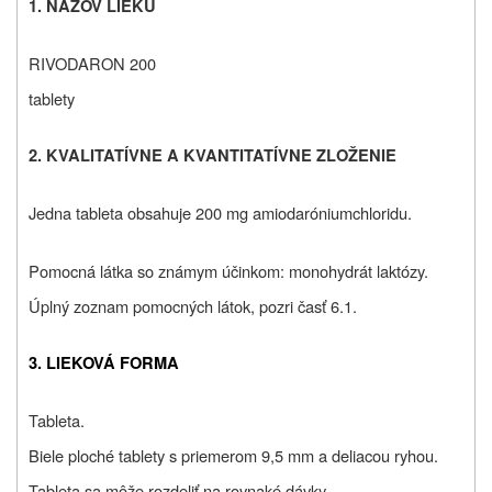
1. NÁZOV LIEKU
RIVODARON 200
tablety
2. KVALITATÍVNE A KVANTITATÍVNE ZLOŽENIE
Jedna tableta obsahuje 200 mg amiodaróniumchloridu.
Pomocná látka so známym účinkom: monohydrát laktózy.
Úplný zoznam pomocných látok, pozri časť 6.1.
3. LIEKOVÁ FORMA
Tableta.
Biele ploché tablety s priemerom 9,5 mm a deliacou ryhou.
Tableta sa môže rozdeliť na rovnaké dávky.