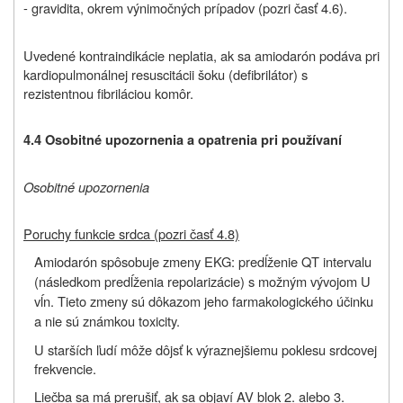
- gravidita, okrem výnimočných prípadov (pozri časť 4.6).
Uvedené kontraindikácie neplatia, ak sa amiodarón podáva pri
kardiopulmonálnej resuscitácii šoku (defibrilátor) s
rezistentnou fibriláciou komôr.
4.4 Osobitné upozornenia a opatrenia pri používaní
Osobitné upozornenia
Poruchy funkcie srdca (pozri časť 4.8)
Amiodarón spôsobuje zmeny EKG: predĺženie QT intervalu
(následkom predĺženia repolarizácie) s možným vývojom U
vĺn. Tieto zmeny sú dôkazom jeho farmakologického účinku
a nie sú známkou toxicity.
U starších ľudí môže dôjsť k výraznejšiemu poklesu srdcovej
frekvencie.
Liečba sa má prerušiť, ak sa objaví AV blok 2. alebo 3.