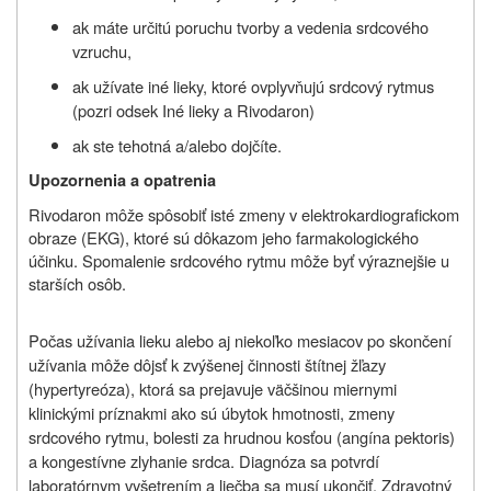
ak máte určitú poruchu tvorby a vedenia srdcového
vzruchu,
ak užívate iné lieky, ktoré ovplyvňujú srdcový rytmus
(pozri odsek Iné lieky a Rivodaron)
ak ste tehotná a/alebo dojčíte.
Upozornenia a opatrenia
Rivodaron môže spôsobiť isté zmeny v elektrokardiografickom
obraze (EKG), ktoré sú dôkazom jeho farmakologického
účinku. Spomalenie srdcového rytmu môže byť výraznejšie u
starších osôb.
Počas užívania lieku alebo aj niekoľko mesiacov po skončení
užívania môže dôjsť k zvýšenej činnosti štítnej žľazy
(hypertyreóza), ktorá sa prejavuje väčšinou miernymi
klinickými príznakmi ako sú úbytok hmotnosti, zmeny
srdcového rytmu, bolesti za hrudnou kosťou (angína pektoris)
a kongestívne zlyhanie srdca. Diagnóza sa potvrdí
laboratórnym vyšetrením a liečba sa musí ukončiť. Zdravotný