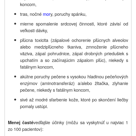
koncom,
tras, nočné
mor
y, poruchy spánku,
mierne spomalenie srdcovej činnosti, ktoré závisí od
veľkosti dávky,
pľúcna toxicita (zápalové ochorenie pľúcnych alveolov
alebo medzipľúcneho tkaniva, zmnoženie pľúcneho
väziva, zápal pohrudnice, zápal drobných priedušiek s
upchatím a so začínajúcim zápalom pľúc), niekedy s
fatálnym koncom,
akútne poruchy pečene s vysokou hladinou pečeňových
enzýmov (aminotransferáz) a/alebo žltačka, zlyhanie
pečene, niekedy s fatálnym koncom,
sivé až modré sfarbenie kože, ktoré po skončení liečby
pomaly ustúpi.
vedľajšie účinky (môžu sa vyskytnúť u najviac 1
Menej časté
zo 100 pacientov):