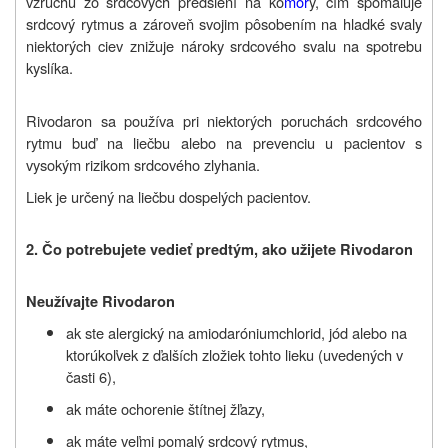
vzruchu zo srdcových predsiení na ko
mor
y, čím spomaľuje
srdcový rytmus a zároveň svojim pôsobením na hladké svaly
niektorých ciev znižuje nároky srdcového svalu na spotrebu
kyslíka.
Rivodaron sa používa pri niektorých poruchách srdcového
rytmu buď na liečbu alebo na prevenciu u pacientov s
vysokým rizikom srdcového zlyhania.
Liek je určený na liečbu dospelých pacientov.
2. Čo potrebujete vedieť predtým, ako užijete Rivodaron
Neužívajte Rivodaron
ak ste alergický na amiodaróniumchlorid, jód alebo na
ktorúkoľvek z ďalších zložiek tohto lieku (uvedených v
časti 6),
ak máte ochorenie štítnej žľazy,
ak máte veľmi pomalý srdcový rytmus,