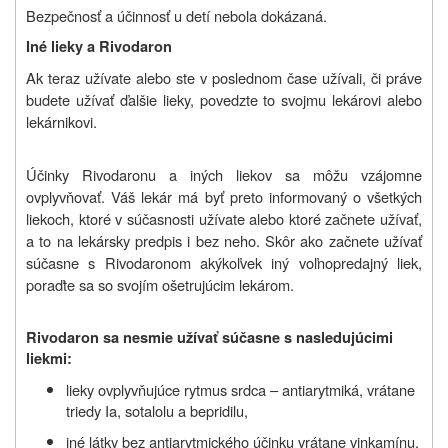
Bezpečnosť a účinnosť u detí nebola dokázaná.
Iné lieky a Rivodaron
Ak teraz užívate alebo ste v poslednom čase užívali, či práve
budete užívať ďalšie lieky, povedzte to svojmu lekárovi alebo
lekárnikovi.
Účinky Rivodaronu a iných liekov sa môžu vzájomne
ovplyvňovať. Váš lekár má byť preto informovaný o všetkých
liekoch, ktoré v súčasnosti užívate alebo ktoré začnete užívať,
a to na lekársky predpis i bez neho. Skôr ako začnete užívať
súčasne s Rivodaronom akýkoľvek iný voľnopredajný liek,
poraďte sa so svojím ošetrujúcim lekárom.
Rivodaron sa nesmie užívať súčasne s nasledujúcimi
liekmi:
lieky ovplyvňujúce rytmus srdca – antiarytmiká, vrátane
triedy Ia, sotalolu a bepridilu,
iné látky bez antiarytmického účinku vrátane vinkamínu,