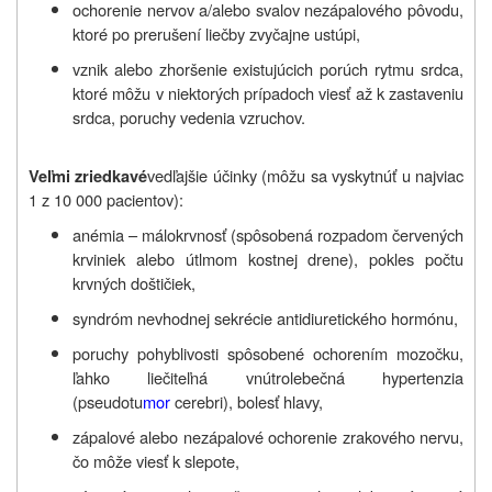
ochorenie nervov a/alebo svalov nezápalového pôvodu,
ktoré po prerušení liečby zvyčajne ustúpi,
vznik alebo zhoršenie existujúcich porúch rytmu srdca,
ktoré môžu v niektorých prípadoch viesť až k zastaveniu
srdca, poruchy vedenia vzruchov.
vedľajšie účinky (môžu sa vyskytnúť u najviac
Veľmi zriedkavé
1 z 10 000 pacientov):
anémia – málokrvnosť (spôsobená rozpadom červených
krviniek alebo útlmom kostnej drene), pokles počtu
krvných doštičiek,
syndróm nevhodnej sekrécie antidiuretického hormónu,
poruchy pohyblivosti spôsobené ochorením mozočku,
ľahko liečiteľná vnútrolebečná hypertenzia
(pseudotu
mor
cerebri), bolesť hlavy,
zápalové alebo nezápalové ochorenie zrakového nervu,
čo môže viesť k slepote,