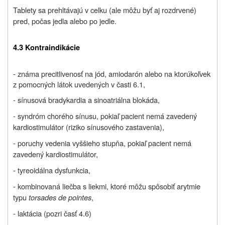
Tablety sa prehltávajú v celku (ale môžu byť aj rozdrvené)
pred, počas jedla alebo po jedle.
4.3 Kontraindikácie
- známa precitlivenosť na jód, amiodarón alebo na ktorúkoľvek
z pomocných látok uvedených v časti 6.1,
- sínusová bradykardia a sinoatriálna blokáda,
- syndróm chorého sínusu, pokiaľ pacient nemá zavedený
kardiostimulátor (riziko sínusového zastavenia),
- poruchy vedenia vyššieho stupňa, pokiaľ pacient nemá
zavedený kardiostimulátor,
- tyreoidálna dysfunkcia,
- kombinovaná liečba s liekmi, ktoré môžu spôsobiť arytmie
typu
torsades de pointes
,
- laktácia (pozri časť 4.6)