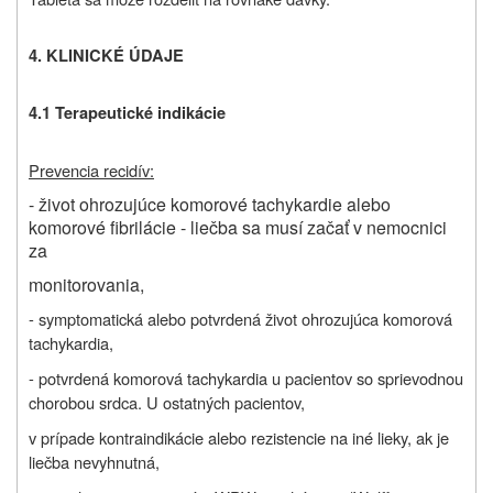
4. KLINICKÉ ÚDAJE
4.1 Terapeutické indikácie
Prevencia recidív:
- život ohrozujúce komorové tachykardie alebo
komorové fibrilácie - liečba sa musí začať v nemocnici
za
monitorovania,
- symptomatická alebo potvrdená život ohrozujúca komorová
tachykardia,
- potvrdená komorová tachykardia u pacientov so sprievodnou
chorobou srdca. U ostatných pacientov,
v prípade kontraindikácie alebo rezistencie na iné lieky, ak je
liečba nevyhnutná,