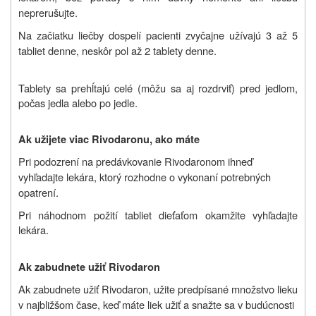
neprerušujte.
Na začiatku liečby dospelí pacienti zvyčajne užívajú 3 až 5
tabliet denne, neskôr pol až 2 tablety denne.
Tablety sa prehĺtajú celé (môžu sa aj rozdrviť) pred jedlom,
počas jedla alebo po jedle.
Ak užijete viac Rivodaronu, ako máte
Pri podozrení na predávkovanie Rivodaronom ihneď
vyhľadajte lekára, ktorý rozhodne o vykonaní potrebných
opatrení.
Pri náhodnom požití tabliet dieťaťom okamžite vyhľadajte
lekára.
Ak zabudnete užiť Rivodaron
Ak zabudnete užiť Rivodaron, užite predpísané množstvo lieku
v najbližšom čase, keď máte liek užiť a snažte sa v budúcnosti