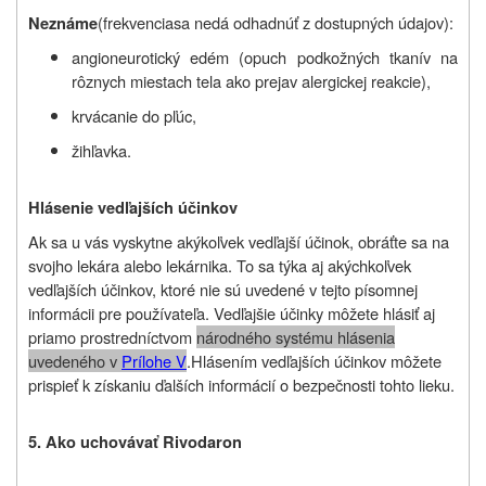
(frekvencia
sa nedá odhadnúť z dostupných údajov)
:
Neznáme
angioneurotický edém (opuch podkožných tkanív na
rôznych miestach tela ako prejav alergickej reakcie),
krvácanie do pľúc,
žihľavka.
Hlásenie vedľajších účinkov
Ak sa u vás vyskytne akýkoľvek vedľajší účinok, obráťte sa na
svojho lekára alebo lekárnika. To sa týka aj akýchkoľvek
vedľajších účinkov, ktoré nie sú uvedené v tejto písomnej
informácii pre používateľa. Vedľajšie účinky môžete hlásiť aj
priamo prostredníctvom
národného systému hlásenia
uvedeného v
Prílohe V
.
Hlásením vedľajších účinkov môžete
prispieť k získaniu ďalších informácií o bezpečnosti tohto lieku
.
5. Ako uchovávať Rivodaron