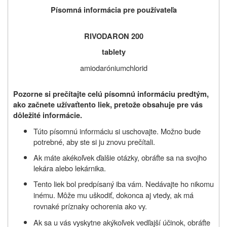
Písomná informácia pre používateľa
RIVODARON
200
tablety
amiodaróniumchlorid
Pozorne si prečítajte celú písomnú informáciu predtým,
ako začnete užívať
tento liek, pretože obsahuje pre vás
dôležité informácie.
Túto písomnú informáciu si uschovajte. Možno bude
potrebné, aby ste si ju znovu prečítali.
Ak máte akékoľvek ďalšie otázky, obráťte sa na svojho
lekára alebo lekárnika.
Tento liek bol predpísaný iba vám. Nedávajte ho nikomu
inému. Môže mu uškodiť, dokonca aj vtedy, ak má
rovnaké príznaky
ochorenia
ako vy.
Ak sa u vás vyskytne akýkoľvek vedľajší účinok, obráťte