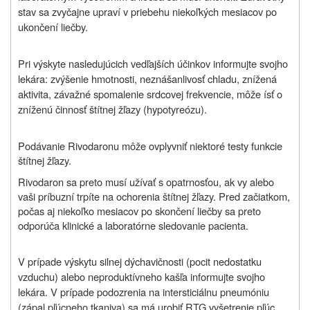
stav sa zvyčajne upraví v priebehu niekoľkých mesiacov po
ukončení liečby.
Pri výskyte nasledujúcich vedľajších účinkov informujte svojho
lekára: zvýšenie hmotnosti, neznášanlivosť chladu, znížená
aktivita, závažné spomalenie srdcovej frekvencie, môže ísť o
zníženú činnosť štítnej žľazy (hypotyreózu).
Podávanie Rivodaronu môže ovplyvniť niektoré testy funkcie
štítnej žľazy.
Rivodaron sa preto musí užívať s opatrnosťou, ak vy alebo
vaši príbuzní trpíte na ochorenia štítnej žľazy. Pred začiatkom,
počas aj niekoľko mesiacov po skončení liečby sa preto
odporúča klinické a laboratórne sledovanie pacienta.
V prípade výskytu silnej dýchavičnosti (pocit nedostatku
vzduchu) alebo neproduktívneho kašľa informujte svojho
lekára. V prípade podozrenia na intersticiálnu pneumóniu
(zápal pľúcneho tkaniva) sa má urobiť RTG vyšetrenie pľúc,