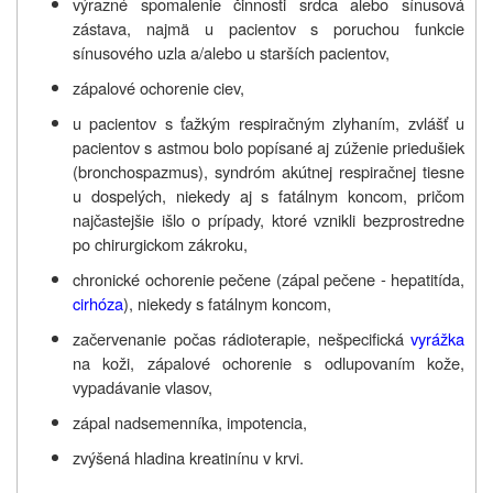
výrazné spomalenie činnosti srdca alebo sínusová
zástava, najmä u pacientov s poruchou funkcie
sínusového uzla a/alebo u starších pacientov,
zápalové ochorenie ciev,
u pacientov s ťažkým respiračným zlyhaním, zvlášť u
pacientov s astmou bolo popísané aj zúženie priedušiek
(bronchospazmus), syndróm akútnej respiračnej tiesne
u dospelých, niekedy aj s fatálnym koncom, pričom
najčastejšie išlo o prípady, ktoré vznikli bezprostredne
po chirurgickom zákroku,
chronické ochorenie pečene (zápal pečene - hepatitída,
cirhóza
), niekedy s fatálnym koncom,
začervenanie počas rádioterapie, nešpecifická
vyrážka
na koži, zápalové ochorenie s odlupovaním kože,
vypadávanie vlasov,
zápal nadsemenníka, impotencia,
zvýšená hladina kreatinínu v krvi.