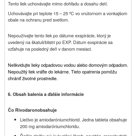
Tento liek uchovávajte mimo dohľadu a dosahu detí.
Uchovávajte pri teplote 15 – 25 ºC vo vnútornom a vonkajšom
obale na ochranu pred svetlom.
Nepoužívajte tento liek po dátume exspirácie, ktorý je
uvedený na škatuli/blistri po EXP. Dátum exspirácie sa
vzťahuje na posledný deň v danom mesiaci.
Nelikvidujte lieky odpadovou vodou alebo domovým odpadom.
Nepoužitý liek vráťte do lekárne. Tieto opatrenia pomôžu
chrániť životné prostredie.
6. Obsah balenia a ďalšie informácie
Čo Rivodaron
obsahuje
Liečivo je amiodaróniumchlorid. Jedna tableta obsahuje
200 mg amiodaróniumchloridu.
Ďalšie zložky sú: kukuričný škrob, povidón, monohydrát