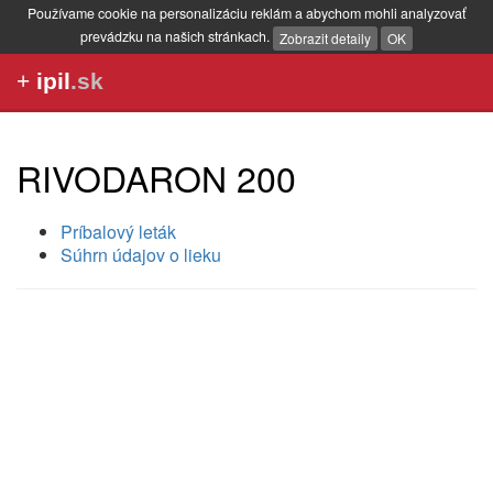
Používame cookie na personalizáciu reklám a abychom mohli analyzovať
prevádzku na našich stránkach.
Zobrazit detaily
OK
+
ipil
.sk
RIVODARON 200
Príbalový leták
Súhrn údajov o lieku