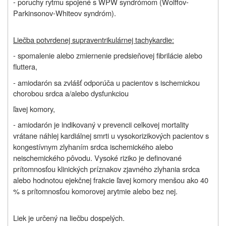
- poruchy rytmu spojené s WPW syndrómom (Wolffov-
Parkinsonov-Whiteov syndróm).
Liečba potvrdenej supraventrikulárnej tachykardie:
- spomalenie alebo zmiernenie predsieňovej fibrilácie alebo
fluttera,
- amiodarón sa zvlášť odporúča u pacientov s ischemickou
chorobou srdca a/alebo dysfunkciou
ľavej komory,
- amiodarón je indikovaný v prevencii celkovej mortality
vrátane náhlej kardiálnej smrti u vysokorizikových pacientov s
kongestívnym zlyhaním srdca ischemického alebo
neischemického pôvodu. Vysoké riziko je definované
prítomnosťou klinických príznakov zjavného zlyhania srdca
alebo hodnotou ejekčnej frakcie ľavej komory menšou ako 40
% s prítomnosťou komorovej arytmie alebo bez nej.
Liek je určený na liečbu dospelých.