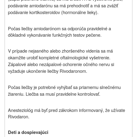
podávanie amiodarónu sa má prehodnotiť a má sa zvážiť
podávanie kortikosteroidov (hormonálne lieky).
Počas liečby amiodarónom sa odporúča pravidelné a
dôkladné vykonávanie funkčných testov pečene.
V prípade nejasného alebo zhoršeného videnia sa má
okamžite urobiť kompletné oftalmologické vyšetrenie.
Zápalové alebo nezápalové ochorenie očného nervu si
vyžaduje ukončenie liečby Rivodaronom.
Počas liečby je potrebné vyhýbať sa priamemu slnečnému
žiareniu. Liečba sa musí pravidelne kontrolovať.
Anesteziológ má byť pred zákrokom informovaný, že užívate
Rivodaron.
Deti a dospievajúci