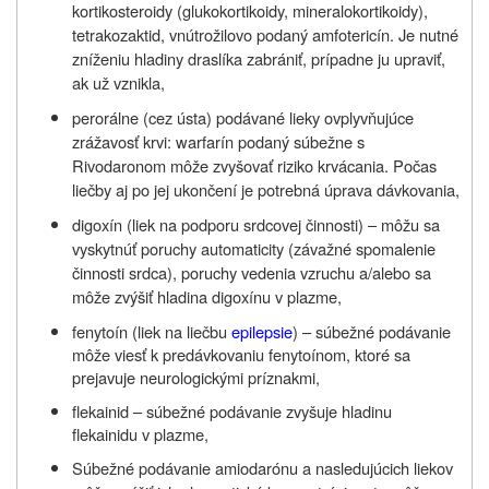
kortikosteroidy (glukokortikoidy, mineralokortikoidy),
tetrakozaktid, vnútrožilovo podaný amfotericín. Je nutné
zníženiu hladiny draslíka zabrániť, prípadne ju upraviť,
ak už vznikla,
perorálne (cez ústa) podávané lieky ovplyvňujúce
zrážavosť krvi: warfarín podaný súbežne s
Rivodaronom
môže zvyšovať riziko krvácania. Počas
liečby aj po jej ukončení je potrebná úprava dávkovania,
digoxín (liek na podporu srdcovej činnosti) – môžu sa
vyskytnúť poruchy automaticity (závažné spomalenie
činnosti srdca), poruchy vedenia vzruchu a/alebo sa
môže zvýšiť hladina digoxínu v plazme,
fenytoín (liek na liečbu
epilepsie
) – súbežné podávanie
môže viesť k predávkovaniu fenytoínom, ktoré sa
prejavuje neurologickými príznakmi,
flekainid – súbežné podávanie zvyšuje hladinu
flekainidu v plazme,
Súbežné podávanie amiodarónu a nasledujúcich liekov