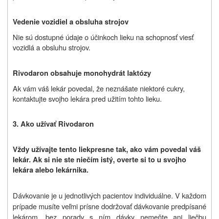
Vedenie vozidiel a obsluha strojov
Nie sú dostupné údaje o účinkoch lieku na schopnosť viesť
vozidlá a obsluhu strojov.
Rivodaron obsahuje monohydrát laktózy
Ak vám váš lekár povedal, že neznášate niektoré cukry,
kontaktujte svojho lekára pred užitím tohto lieku.
3. Ako užívať Rivodaron
Vždy užívajte tento liek
presne tak, ako vám povedal váš
lekár. Ak si nie ste niečím istý, overte si to u svojho
lekára alebo lekárnika.
Dávkovanie je u jednotlivých pacientov individuálne. V každom
prípade musíte veľmi prísne dodržovať dávkovanie predpísané
lekárom, bez porady s ním dávky nemeňte ani liečbu