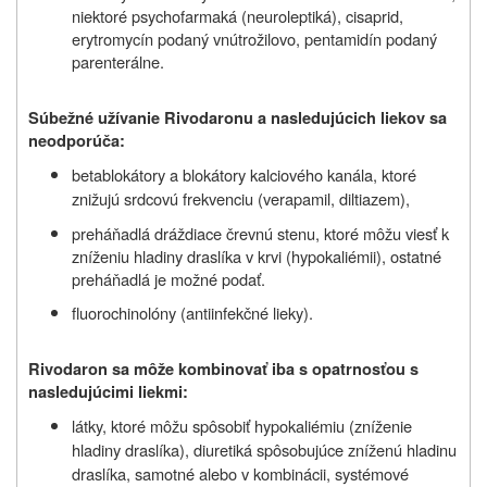
niektoré psychofarmaká (neuroleptiká), cisaprid,
erytromycín podaný vnútrožilovo, pentamidín podaný
parenterálne.
Súbežné užívanie Rivodaronu
a nasledujúcich liekov sa
neodporúča:
betablokátory a blokátory kalciového kanála, ktoré
znižujú srdcovú frekvenciu (verapamil, diltiazem),
preháňadlá dráždiace črevnú stenu, ktoré môžu viesť k
zníženiu hladiny draslíka v krvi (hypokaliémii), ostatné
preháňadlá je možné podať.
fluorochinolóny (antiinfekčné lieky).
Rivodaron sa môže kombinovať iba s opatrnosťou s
nasledujúcimi liekmi:
látky, ktoré môžu spôsobiť hypokaliémiu (zníženie
hladiny draslíka), diuretiká spôsobujúce zníženú hladinu
draslíka, samotné alebo v kombinácii, systémové