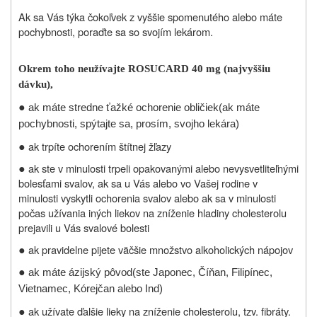
Ak sa Vás týka čokoľvek z vyššie spomenutého alebo máte
pochybnosti, poraďte sa so svojím lekárom.
Okrem toho neužívajte ROSUCARD 40 mg (najvyššiu
dávku),
●
ak máte stredne ťažké ochorenie obličiek
(ak máte
pochybnosti, spýtajte sa, prosím, svojho lekára)
●
ak trpíte ochorením štítnej žľazy
●
ak ste v minulosti trpeli opakovanými alebo nevysvetliteľnými
bolesťami svalov, ak sa u Vás alebo vo Vašej rodine v
minulosti vyskytli ochorenia svalov alebo ak sa v minulosti
počas užívania iných liekov na zníženie hladiny cholesterolu
prejavili u Vás svalové bolesti
●
ak pravidelne pijete väčšie množstvo alkoholických nápojov
●
ak máte ázijský pôvod
(ste Japonec, Číňan, Filipínec,
Vietnamec, Kórejčan alebo Ind)
●
ak užívate ďalšie lieky na zníženie cholesterolu, tzv. fibráty.