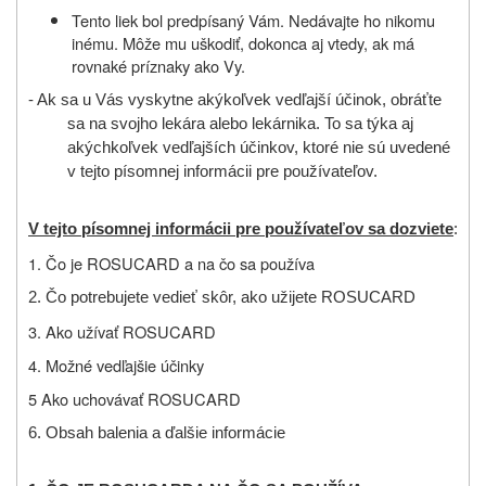
Tento liek bol predpísaný Vám. Nedávajte ho nikomu
inému. Môže mu uškodiť, dokonca aj vtedy, ak má
rovnaké príznaky ako Vy.
- Ak
sa u Vás vyskytne akýkoľvek vedľajší účinok, obráťte
sa na svojho lekára alebo lekárnika. To sa týka aj
akýchkoľvek vedľajších účinkov, ktoré nie sú uvedené
v tejto písomnej informácii pre používateľov.
V tejto písomnej informácii pre používateľov sa dozviete
:
1. Čo je ROSUCARD a na čo sa používa
2.
Čo potrebujete vedieť s
kôr, ako užijete ROSUCARD
3. Ako užívať ROSUCARD
4. Možné vedľajšie účinky
5 Ako uchovávať ROSUCARD
6.
Obsah balenia a ď
alšie informácie