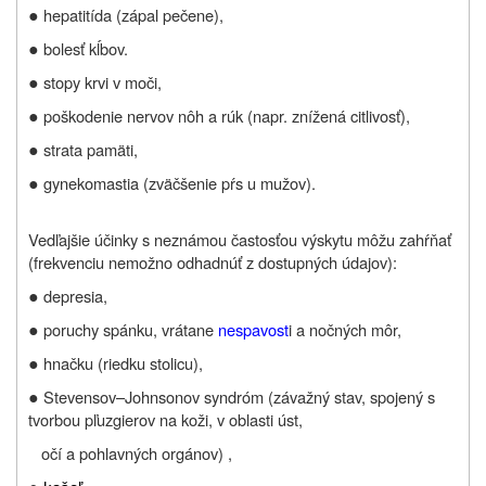
●
hepatitída (zápal pečene),
●
bolesť kĺbov.
●
stopy krvi v moči,
●
poškodenie nervov nôh a rúk (napr. znížená citlivosť),
●
strata pamäti,
●
gynekomastia (zväčšenie pŕs u mužov).
Vedľajšie účinky s neznámou častosťou výskytu môžu zahŕňať
(frekvenciu nemožno odhadnúť z dostupných údajov):
●
depresia,
●
poruchy spánku, vrátane
nespavost
i a nočných môr,
●
hnačku (riedku stolicu),
●
Stevensov–Johnsonov syndróm (závažný stav, spojený s
tvorbou pľuzgierov na koži, v oblasti úst,
očí a pohlavných orgánov) ,