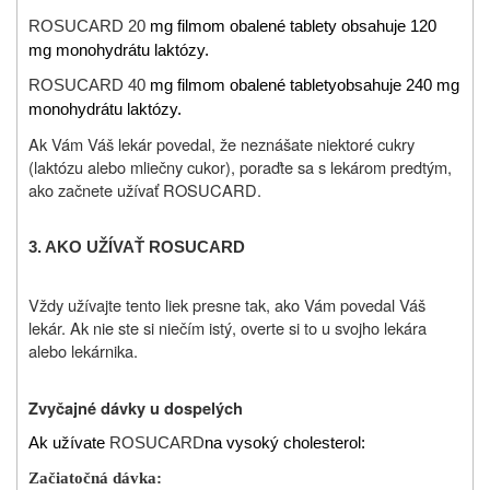
ROSUCARD 20
mg filmom obalené tablety obsahuje 120
mg monohydrátu laktózy.
ROSUCARD 40
mg filmom obalené tablety
obsahuje 240 mg
monohydrátu laktózy.
Ak Vám Váš lekár povedal, že neznášate niektoré cukry
(laktózu alebo mliečny cukor), poraďte sa s lekárom predtým,
ako začnete užívať ROSUCARD.
3. AKO UŽÍVAŤ
ROSUCARD
Vždy užívajte tento liek presne tak, ako Vám povedal Váš
lekár. Ak nie ste si niečím istý, overte si to u svojho lekára
alebo lekárnika.
Zvyčajné dávky u dospelých
Ak užívate
ROSUCARD
na vysoký cholesterol:
Začiatočná dávka: