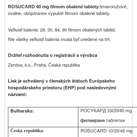
ROSUCARD 40 mg
filmom obalené tablety
:
tmavoružové,
oválne, obojstranne vypuklé filmom obalené tablety.
Veľkosť balenia: 28, 30, 84, 90 filmom obalených tabliet.
Nie všetky veľkosti balenia musia byť uvedené na trh.
Držiteľ rozhodnutia o registrácii a výrobca
Zentiva, k.s., Praha, Česká republika
Liek je schválený v členských štátoch Európskeho
hospodárskeho priestoru (EHP) pod nasledovnými
názvami:
Bulharsko:
Р
OCYKAPД
10/20/40 mg
филмирани
таблетки
ROSUCARD 10/20/40 mg
Česká republika: