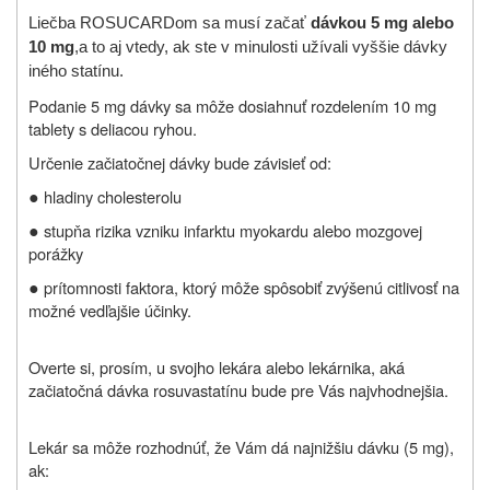
Liečba ROSUCARDom sa musí začať
dávkou 5 mg alebo
10 mg
,
a to aj vtedy, ak ste v minulosti užívali vyššie dávky
iného statínu.
Podanie 5 mg dávky sa môže dosiahnuť rozdelením 10 mg
tablety s deliacou ryhou.
Určenie začiatočnej dávky bude závisieť od:
●
hladiny cholesterolu
●
stupňa rizika vzniku infarktu myokardu alebo mozgovej
porážky
●
prítomnosti faktora, ktorý môže spôsobiť zvýšenú citlivosť na
možné vedľajšie účinky.
Overte si, prosím, u svojho lekára alebo lekárnika, aká
začiatočná dávka rosuvastatínu bude pre Vás najvhodnejšia.
Lekár sa môže rozhodnúť, že Vám dá najnižšiu dávku (5 mg),
ak: