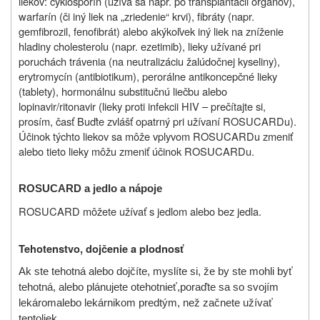
liekov: cyklosporín (užíva sa napr. po transplantácii orgánov),
warfarín (či iný liek na „zriedenie“ krvi), fibráty (napr.
gemfibrozil, fenofibrát) alebo akýkoľvek iný liek na zníženie
hladiny cholesterolu (napr. ezetimib), lieky užívané pri
poruchách trávenia (na neutralizáciu žalúdočnej kyseliny),
erytromycín (antibiotikum), perorálne antikoncepčné lieky
(tablety), hormonálnu substitučnú liečbu alebo
lopinavir/ritonavir (lieky proti infekcii HIV – prečítajte si,
prosím, časť Buďte zvlášť opatrný pri užívaní ROSUCARDu).
Účinok týchto liekov sa môže vplyvom ROSUCARDu zmeniť
alebo tieto lieky môžu zmeniť účinok ROSUCARDu.
ROSUCARD a
jedlo a nápoje
ROSUCARD môžete užívať s jedlom alebo bez jedla.
Tehotenstvo, dojčenie a plodnosť
Ak ste tehotná alebo dojčíte, myslíte si, že by ste mohli byť
tehotná, alebo plánujete otehotnieť,
poraďte sa so svojím
lekárom
alebo lekárnikom predtým, než začnete užívať
tento
liek
.