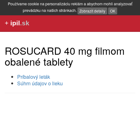
Používame cookie na personalizáciu reklám a abychom mohli analyzovať
prevádzku na našich stránkach.
Zobrazit detaily
OK
+
ipil
.sk
ROSUCARD 40 mg filmom
obalené tablety
Príbalový leták
Súhrn údajov o lieku