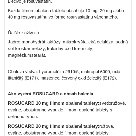
Liečivo je rosuvastatín.
Každá filmom obalená tableta obsahuje 10 mg, 20 mg alebo
40 mg rosuvastatínu vo forme rosuvastatínu vápenatého.
Ďalšie zložky sú
Jadro: monohydrát laktózy,
mikrokryštalická celulóza, sodná
soľ kroskarmelózy, koloidný oxid kremičitý,
magnéziumstearát,
Obalová vrstva: hypromelóza 2910/5, makrogol 6000, oxid
titaničitý (E171), mastenec, červený oxid železitý (E172).
Ako vyzerá ROSUCARD a obsah balenia
ROSUCARD 10 mg
filmom obalené tablety
:
svetloružové,
oválne, obojstranne vypuklé filmom obalené tablety s
deliacou ryhou.
ROSUCARD 20 mg
filmom obalené tablety
:
ružové,
oválne, obojstranne vypuklé filmom obalené tablety.