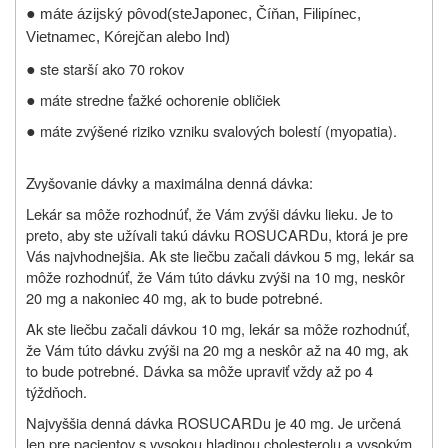
●
máte
ázijský pôvod
(ste
Japonec, Číňan, Filipínec,
Vietnamec, Kórejčan alebo Ind)
●
ste starší ako 70 rokov
●
máte stredne ťažké ochorenie obličiek
●
máte zvýšené riziko vzniku svalových bolestí (myopatia).
Zvyšovanie dávky a maximálna denná dávka:
Lekár sa môže rozhodnúť, že Vám zvýši dávku lieku. Je to
preto, aby ste užívali takú dávku ROSUCARDu, ktorá je pre
Vás najvhodnejšia. Ak ste liečbu začali dávkou 5 mg, lekár sa
môže rozhodnúť, že Vám túto dávku zvýši na 10 mg, neskôr
20 mg a nakoniec 40 mg, ak to bude potrebné.
Ak ste liečbu začali dávkou 10 mg, lekár sa môže rozhodnúť,
že Vám túto dávku zvýši na 20 mg a neskôr až na 40 mg, ak
to bude potrebné. Dávka sa môže upraviť vždy až po 4
týždňoch.
Najvyššia denná dávka ROSUCARDu je 40 mg. Je určená
len pre pacientov s vysokou hladinou cholesterolu a vysokým