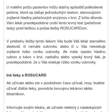
U malého počtu pacientov môžu statíny spôsobiť poškodenie
pečene, ktoré sa zisťuje jednoduchým testom, stanovujúcim
zvýšené hladiny pečeňových enzýmov v krvi. Z tohto dôvodu
Vám lekár pravdepodobne urobí tento krvný test (pečeňové
testy) pred liečbou a počas liečby ROSUCARDom.
V priebehu liečby týmto liekom Vás bude Váš lekár starostlivo
sledovať, či nemáte cukrovku alebo či u Vás neexistuje
zvýšené riziko vzniku cukrovky. Ak máte vysokú hladinu
cukrov a tukov v krvi, nadváhu alebo vysoký krvný tlak, je
pravdepodobné, že u Vás existuje riziko vzniku cukrovky.
Iné lieky a ROSUCARD
Ak užívate alebo ste v poslednom čase užívali, resp. budete
užívať
ďalšie
lieky,
povedzte to
svojmu lekárovi alebo
lekárnikovi
.
Informujte svojho lekára, ak užívate niektorý z nasledujúcich