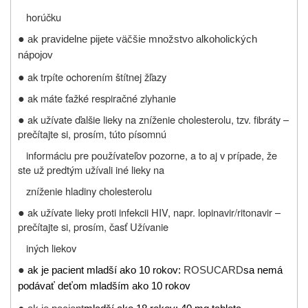
horúčku
●
ak pravidelne pijete väčšie množstvo alkoholických
nápojov
●
ak trpíte ochorením štítnej žľazy
●
ak máte ťažké respiračné zlyhanie
●
ak užívate ďalšie lieky na zníženie cholesterolu, tzv. fibráty –
prečítajte si, prosím, túto písomnú
informáciu pre používateľov pozorne, a to aj v prípade, že
ste už predtým užívali iné lieky na
zníženie hladiny cholesterolu
●
ak užívate lieky proti infekcii HIV, napr. lopinavir/ritonavir –
prečítajte si, prosím, časť Užívanie
iných liekov
●
ak je pacient mladší ako 10 rokov:
ROSUCARD
sa nemá
podávať deťom mladším ako 10 rokov
●