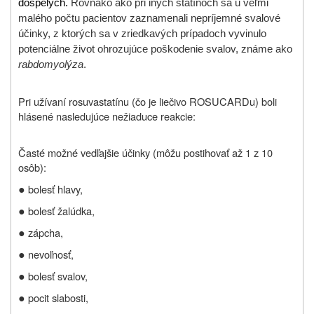
dospelých.
Rovnako ako pri iných statínoch sa u veľmi
malého počtu pacientov zaznamenali nepríjemné svalové
účinky, z ktorých sa v zriedkavých prípadoch vyvinulo
potenciálne život ohrozujúce poškodenie svalov, známe ako
rabdomyolýza
.
Pri užívaní rosuvastatínu (čo je liečivo ROSUCARDu) boli
hlásené nasledujúce nežiaduce reakcie:
Časté možné vedľajšie účinky (môžu postihovať až 1 z 10
osôb):
●
bolesť hlavy,
●
bolesť žalúdka,
●
zápcha,
●
nevoľnosť,
●
bolesť svalov,
●
pocit slabosti,