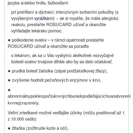
jazyka a/alebo hrdla, ťažkosťami
pri prehĺtaní a dýchaní, intenzívnym svrbením pokožky (s
vyvýšenými
vyrážka
mi) − ak si myslíte, že máte alergickú
reakciu, prestaňte ROSUCARD užívať a okamžite
vyhľadajte lekársku pomoc,
●
poškodenie svalov – v rámci opatrnosti prestaňte
ROSUCARD užívať a okamžite sa poraďte
s lekárom, ak sa u Vás vyskytnú akékoľvek nezvyčajné
bolesti svalov trvajúce dlhšie ako by sa dalo očakávať,
●
prudká bolesť žalúdka (zápal podžalúdkovej žľazy),
●
zvýšenie hodnôt pečeňových enzýmov v krvi,
●
abnormálny
pokles
počtu
krvných
buniek
podieľajúcich
sa
na
tvorení
krvnej
zrazeniny.
Veľmi zriedkavé možné vedľajšie účinky (môžu postihovať až 1
z 10 000 osôb):
●
žltačka (zožltnutie kože a očí),