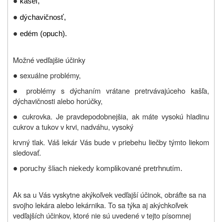
●
kašeľ,
●
dýchavičnosť,
●
edém (opuch).
Možné vedľajšie účinky
●
sexuálne problémy,
●
problémy s dýchaním vrátane pretrvávajúceho kašľa,
dýchavičnosti alebo horúčky,
●
cukrovka. Je pravdepodobnejšia, ak máte vysokú hladinu
cukrov a tukov v krvi, nadváhu, vysoký
krvný tlak. Váš lekár Vás bude v priebehu liečby týmto liekom
sledovať.
●
poruchy šliach niekedy komplikované pretrhnutím.
Ak sa u Vás vyskytne akýkoľvek vedľajší účinok, obráťte sa na
svojho lekára alebo lekárnika. To sa týka aj akýchkoľvek
vedľajších účinkov, ktoré nie sú uvedené v tejto písomnej