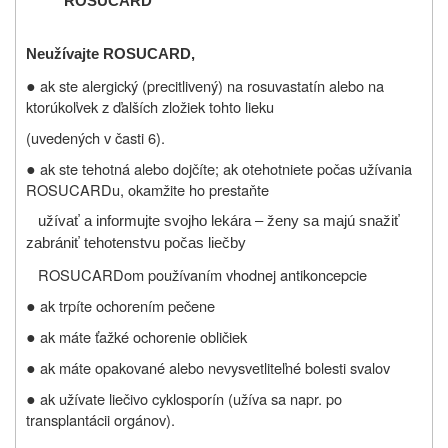
ROSUCARD
Neužívajte
ROSUCARD,
●
ak ste alergický (precitlivený) na rosuvastatín alebo na
ktorúkoľvek z ďalších zložiek tohto lieku
(uvedených v časti 6).
●
ak ste tehotná alebo dojčíte; ak otehotniete počas užívania
ROSUCARDu, okamžite ho prestaňte
užívať a informujte svojho lekára –
ženy sa majú snažiť
zabrániť tehotenstvu počas liečby
ROSUCARDom používaním vhodnej antikoncepcie
●
ak trpíte ochorením pečene
●
ak máte ťažké ochorenie obličiek
●
ak máte opakované alebo nevysvetliteľné bolesti svalov
●
ak užívate liečivo cyklosporín (užíva sa napr. po
transplantácii orgánov).