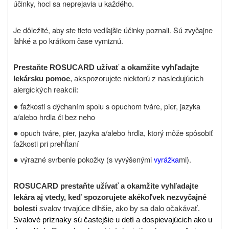
účinky, hoci sa neprejavia u každého.
Je dôležité, aby ste tieto vedľajšie účinky poznali. Sú zvyčajne
ľahké a po krátkom čase vymiznú.
Prestaňte ROSUCARD užívať a okamžite vyhľadajte
lekársku pomoc
, ak
spozorujete niektorú z nasledujúcich
alergických reakcií:
●
ťažkosti s dýchaním spolu s opuchom tváre, pier, jazyka
a/alebo hrdla či bez neho
●
opuch tváre, pier, jazyka a/alebo hrdla, ktorý môže spôsobiť
ťažkosti pri prehĺtaní
●
výrazné svrbenie pokožky (s vyvýšenými
vyrážka
mi).
ROSUCARD prestaňte užívať a okamžite vyhľadajte
lekára aj vtedy, keď spozorujete akékoľvek nezvyčajné
bolesti
svalov trvajúce dlhšie, ako by sa dalo očakávať.
Svalové príznaky sú častejšie u detí a dospievajúcich ako u