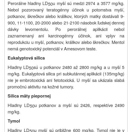
Perorálne hladiny LD
u myší sú medzi 2974 a 3577 mg/kg.
50
Nebol pozorovaný teratogénny účinok u potomstva myší,
potkanov, škrečkov alebo králikov, ktorých matky dostávali 9-
900, 11-1100, 20-2000 alebo 21-2100 násobok ľudskej dennej
dávky levomentolu. Po perorálnej aplikácii nebol
zaznamenaný ani karcinogénny účinok, ani vplyv na
reprodukciu u myší, potkanov, králikov alebo škrečkov. Mentol
nemá genotoxický potenciál v Amesovom teste.
Eukalyptová silica
Hladiny LD
sú u potkanov 2480 až 2800 mg/kg a u myší 5
50
mg/kg. Eukalyptová silica pri subkutánnej aplikácii (135mg/kg)
nie je embrotoxická ani fetotoxická. U myší sa ukázala slabá
promočnú aktivitu na kožné tumory.
Silica mäty piepornej
Hladiny LD
u potkanov a myší sú 2426, respektíve 2490
50
mg/kg.
Tymol
Hladiny LD
u myší sú približne 600 mg/kg. Tymol nie je v
50