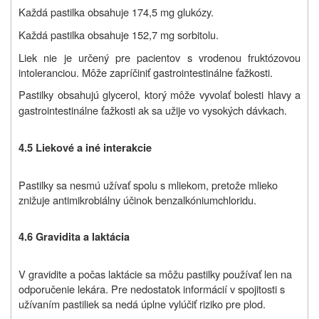
Každá pastilka obsahuje 174,5 mg glukózy.
Každá pastilka obsahuje 152,7 mg sorbitolu.
Liek nie je určený pre pacientov s vrodenou fruktózovou
intoleranciou. Môže zapríčiniť gastrointestinálne ťažkosti.
Pastilky obsahujú glycerol, ktorý môže vyvolať bolesti hlavy a
gastrointestinálne ťažkosti ak sa užije vo vysokých dávkach.
4.5 Liekové a iné interakcie
Pastilky sa nesmú užívať spolu s mliekom, pretože mlieko
znižuje antimikrobiálny účinok benzalkóniumchloridu.
4.6 Gravidita a laktácia
V gravidite a počas laktácie sa môžu pastilky používať len na
odporučenie lekára. Pre nedostatok informácií v spojitosti s
užívaním pastiliek sa nedá úplne vylúčiť riziko pre plod.