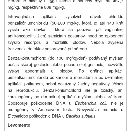
Perorálne hladiny LD
u samíc a samcov myší sú 467,7
50
mg/kg, respektívne 806 mg/kg.
Intravaginálna aplikácia vysokých dávok chloridu
benzalkóniumchloridu (50-200 mg/kg, ktorá je asi 143 krát
vyššia ako dávka , ktorá sa používa pri vaginálnej
antikoncepcii u žien) samiciam potkanov ihneď po oplodnení
zvýšilo resorpciu a mortalitu plodov. Nebola zvýšená
frekvencia defektov pozorovaná pri pôrode.
Benzalkóniumchlorid (do 100 mg/kg/deň) podávaný myšiam
počas skorej gestácie alebo počas celej gestácie, nezvýšilo
výskyt abnormalít u plodov. Po orálnej aplikácii
benzalkóniumchloridu potkanom a morčatám a po dermálnej
aplikácii potkanom, nebol dokázaný žiadny negatívny účinok
na reprodukciu. Benzalkóniumchlorid nie je toxický, ani
karcinogénny po dermálnej aplikácii myšiam alebo králikom.
Spôsobuje poškodenie DNA u
Escherichia coli
, nie je
mutagénny v Amesovom teste. Nevyvoláva mutáciu u
E.coli
alebo poškodenie DNA u
Bacillus subtilus
.
Levomentol