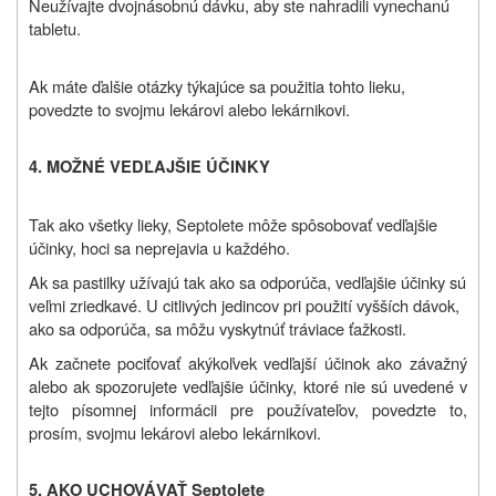
Neužívajte dvojnásobnú dávku, aby ste nahradili vynechanú
tabletu.
Ak máte ďalšie otázky týkajúce sa použitia tohto lieku,
povedzte to svojmu lekárovi alebo lekárnikovi.
4. MOŽNÉ VEDĽAJŠIE ÚČINKY
Tak ako všetky lieky, Septolete môže spôsobovať vedľajšie
účinky, hoci sa neprejavia u každého.
Ak sa pastilky užívajú tak ako sa odporúča, vedľajšie účinky sú
veľmi zriedkavé. U citlivých jedincov pri použití vyšších dávok,
ako sa odporúča, sa môžu vyskytnúť tráviace ťažkosti.
Ak začnete pociťovať akýkoľvek vedľajší účinok ako závažný
alebo ak spozorujete vedľajšie účinky, ktoré nie sú uvedené v
tejto písomnej informácii pre používateľov, povedzte to,
prosím, svojmu lekárovi alebo lekárnikovi.
5. AKO UCHOVÁVAŤ Septolete