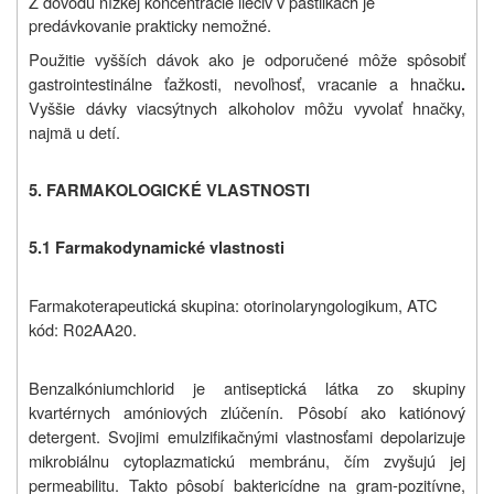
Z dôvodu nízkej koncentrácie liečiv v pastilkách je
predávkovanie prakticky nemožné.
Použitie vyšších dávok ako je odporučené môže spôsobiť
gastrointestinálne ťažkosti, nevoľnosť, vracanie a hnačku
.
Vyššie dávky viacsýtnych alkoholov môžu vyvolať hnačky,
najmä u detí.
5. FARMAKOLOGICKÉ VLASTNOSTI
5.1 Farmakodynamické vlastnosti
Farmakoterapeutická skupina:
otorinolaryngologikum
, ATC
kód: R02AA20.
Benzalkóniumchlorid je antiseptická látka zo skupiny
kvartérnych amóniových zlúčenín. Pôsobí ako katiónový
detergent. Svojimi emulzifikačnými vlastnosťami depolarizuje
mikrobiálnu cytoplazmatickú membránu, čím zvyšujú jej
permeabilitu. Takto pôsobí baktericídne na gram-pozitívne,