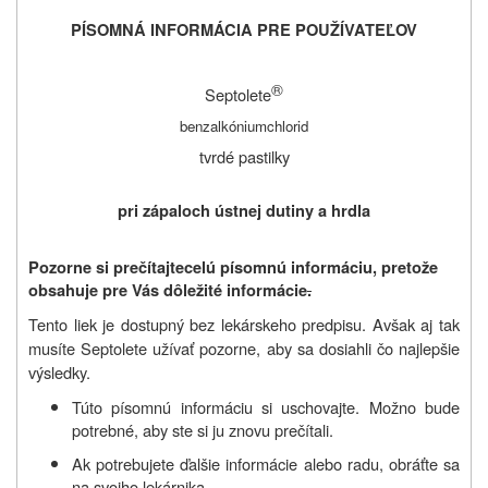
PÍSOMNÁ INFORMÁCIA PRE POUŽÍVATEĽOV
®
Septolete
benzalkóniumchlorid
tvrdé pastilky
pri zápaloch ústnej dutiny a hrdla
Pozorne si prečítajte
celú písomnú informáciu, pretože
obsahuje pre Vás dôležité informácie
.
Tento liek je dostupný bez lekárskeho predpisu. Avšak aj tak
musíte Septolete užívať pozorne, aby sa dosiahli čo najlepšie
výsledky.
Túto písomnú informáciu si uschovajte. Možno bude
potrebné, aby ste si ju znovu prečítali.
Ak potrebujete ďalšie informácie alebo radu, obráťte sa
na svojho lekárnika.