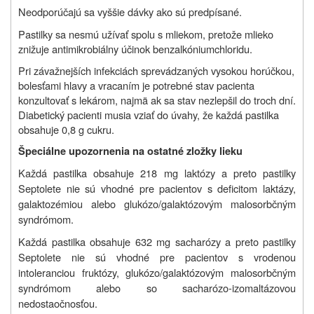
Neodporúčajú sa vyššie dávky ako sú predpísané.
Pastilky sa nesmú užívať spolu s mliekom, pretože mlieko
znižuje antimikrobiálny účinok benzalkóniumchloridu.
Pri závažnejších infekciách sprevádzaných vysokou horúčkou,
bolesťami hlavy a vracaním je potrebné stav pacienta
konzultovať s lekárom, najmä ak sa stav nezlepšil do troch dní.
Diabetický pacienti musia vziať do úvahy, že každá pastilka
obsahuje 0,8 g cukru.
Špeciálne upozornenia na ostatné zložky lieku
Každá pastilka obsahuje 218 mg laktózy a preto pastilky
Septolete nie sú vhodné pre pacientov s deficitom laktázy,
galaktozémiou alebo glukózo/galaktózovým malosorbčným
syndrómom.
Každá pastilka obsahuje 632 mg sacharózy a preto pastilky
Septolete nie sú vhodné pre pacientov s vrodenou
intoleranciou fruktózy, glukózo/galaktózovým malosorbčným
syndrómom alebo so sacharózo-izomaltázovou
nedostaočnosťou.