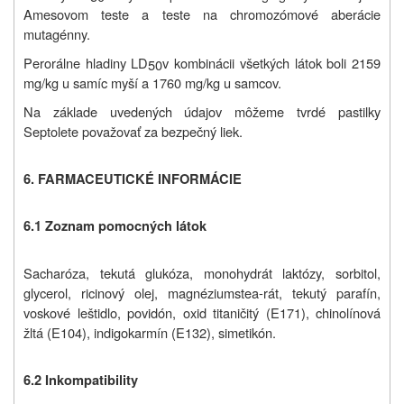
Amesovom teste a teste na chromozómové aberácie
mutagénny.
Perorálne hladiny LD
v kombinácii všetkých látok boli 2159
50
mg/kg u samíc myší a 1760 mg/kg u samcov.
Na základe uvedených údajov môžeme tvrdé pastilky
Septolete považovať za bezpečný liek.
6. FARMACEUTICKÉ INFORMÁCIE
6.1 Zoznam pomocných látok
Sacharóza, tekutá glukóza, monohydrát laktózy, sorbitol,
glycerol, ricinový olej, magnéziumstea-rát, tekutý parafín,
voskové leštidlo, povidón, oxid titaničitý (E171), chinolínová
žltá (E104), indigokarmín (E132), simetikón.
6.2 Inkompatibility