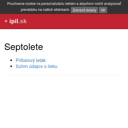
Používame cookie na personalizáciu reklám a abychom mohli analyzovať
prevádzku na našich stránkach.
Zobrazit detaily
OK
+
ipil
.sk
Septolete
Príbalový leták
Súhrn údajov o lieku