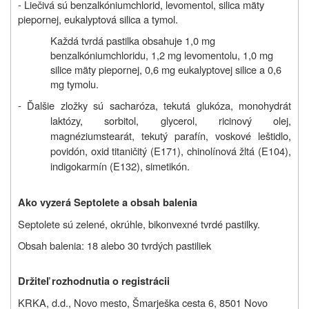
- Liečivá sú
benzalkóniumchlorid, levomentol, silica mäty
piepornej, eukalyptová silica a tymol.
Každá tvrdá pastilka obsahuje 1,0 mg
benzalkóniumchloridu, 1,2 mg levomentolu, 1,0 mg
silice mäty piepornej, 0,6 mg eukalyptovej silice a 0,6
mg tymolu.
- Ďalšie zložky sú sacharóza, tekutá glukóza, monohydrát
laktózy, sorbitol, glycerol, ricinový olej,
magnéziumstearát, tekutý parafín, voskové leštidlo,
povidón, oxid titaničitý (E171), chinolínová žltá (E104),
indigokarmín (E132), simetikón.
Ako vyzerá Septolete a obsah balenia
Septolete sú zelené, okrúhle, bikonvexné tvrdé pastilky.
Obsah balenia: 18 alebo 30 tvrdých pastiliek
Držiteľ rozhodnutia o registrácii
KRKA, d.d., Novo mesto, Šmarješka cesta 6, 8501 Novo