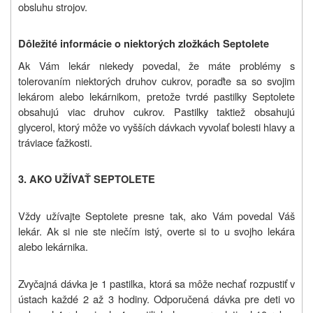
obsluhu strojov.
Dôležité informácie o niektorých zložkách Septolete
Ak Vám lekár niekedy povedal, že máte problémy s
tolerovaním niektorých druhov cukrov, poraďte sa so svojim
lekárom alebo lekárnikom, pretože tvrdé pastilky Septolete
obsahujú viac druhov cukrov. Pastilky taktiež obsahujú
glycerol, ktorý môže vo vyšších dávkach vyvolať bolesti hlavy a
tráviace ťažkosti.
3. AKO UŽÍVAŤ SEPTOLETE
Vždy užívajte Septolete presne tak, ako Vám povedal Váš
lekár. Ak si nie ste niečím istý, overte si to u svojho lekára
alebo lekárnika.
Zvyčajná dávka je
1 pastilka, ktorá sa môže nechať rozpustiť v
ústach každé 2 až 3 hodiny. Odporučená dávka pre deti vo