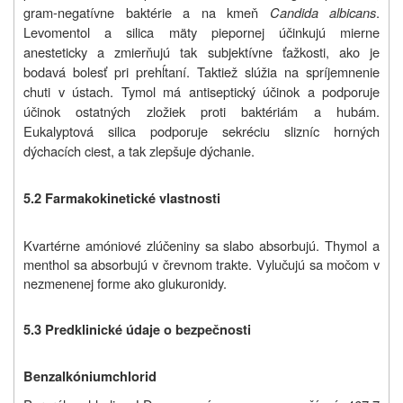
gram-negatívne baktérie a na kmeň
Candida albicans
.
Levomentol a silica mäty piepornej účinkujú mierne
anesteticky a zmierňujú tak subjektívne ťažkosti, ako je
bodavá bolesť pri prehĺtaní. Taktiež slúžia na spríjemnenie
chuti v ústach. Tymol má antiseptický účinok a podporuje
účinok ostatných zložiek proti baktériám a hubám.
Eukalyptová silica podporuje sekréciu slizníc horných
dýchacích ciest, a tak zlepšuje dýchanie.
5.2 Farmakokinetické vlastnosti
Kvartérne amóniové zlúčeniny sa slabo absorbujú. Thymol a
menthol sa absorbujú v črevnom trakte. Vylučujú sa močom v
nezmenenej forme ako glukuronidy.
5.3 Predklinické údaje o bezpečnosti
Benzalkóniumchlorid