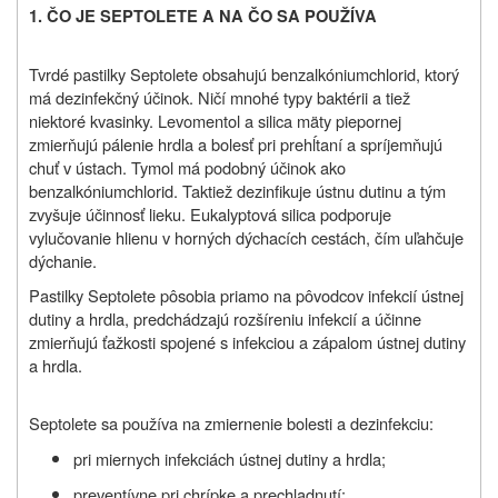
1. ČO JE SEPTOLETE A NA ČO SA POUŽÍVA
Tvrdé pastilky Septolete obsahujú benzalkóniumchlorid, ktorý
má dezinfekčný účinok. Ničí mnohé typy baktérii a tiež
niektoré kvasinky. Levomentol a silica mäty piepornej
zmierňujú pálenie hrdla a bolesť pri prehĺtaní a spríjemňujú
chuť v ústach. Tymol má podobný účinok ako
benzalkóniumchlorid. Taktiež dezinfikuje ústnu dutinu a tým
zvyšuje účinnosť lieku. Eukalyptová silica podporuje
vylučovanie hlienu v horných dýchacích cestách, čím uľahčuje
dýchanie.
Pastilky Septolete pôsobia priamo na pôvodcov infekcií ústnej
dutiny a hrdla, predchádzajú rozšíreniu infekcií a účinne
zmierňujú ťažkosti spojené s infekciou a zápalom ústnej dutiny
a hrdla.
Septolete sa používa na zmiernenie bolesti a dezinfekciu:
pri miernych infekciách ústnej dutiny a hrdla;
preventívne pri chrípke a prechladnutí;