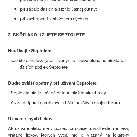
pri zápale ďasien a slizníc ústnej dutiny;
pri zachrípnutí a sťaženom dýchaní.
2. SKÔR AKO UŽIJETE SEPTOLETE
Neužívajte Septolete
- keď ste alergický (precitlivený) na liečivá alebo na niektorú z
ďalších zložiek Septolete.
Buďte zvlášť opatrný pri užívaní Septolete
- Septolete nie je určené ďeťom mlaším ako 4 roky.
- Ak zachrípnutie pretrváva dlhšie, navštívte svojho lekára.
Užívanie iných liekov
Ak užívate alebo ste v poslednom čase užívali ešte iné lieky,
vrátane liekov, ktorých výdaj nie je viazaný na lekársky