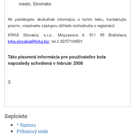
mesto, Slovinsko
Ak potrebujete akúkoľvek informáciu o tomto lieku, kontaktujte,
prosím, miestneho zástupcu držiteľa rozhodnutia o registrácii:
KRKA Slovakia, s.r.o., Moyzesova 4, 811 05 Bratislava,
krka.slovakia@krka.biz
, tel.č.02/57104501
Táto písomná informácia pre používateľov bola
naposledy schválená v február 2008
3
Septolete
^ Nahoru
Príbalový leták