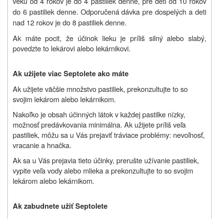
veku od 4 rokov je do 4 pastiliek denne, pre deti od 10 rokov
do 6 pastiliek denne. Odporučená dávka pre dospelých a deti
nad 12 rokov je do 8 pastiliek denne.
Ak máte pocit, že účinok lieku je príliš silný alebo slabý,
povedzte to lekárovi alebo lekárnikovi.
Ak užijete viac Septolete ako máte
Ak užijete väčšie množstvo pastiliek, prekonzultujte to so
svojim lekárom alebo lekárnikom.
Nakoľko je obsah účinných látok v každej pastilke nízky,
možnosť predávkovania minimálna. Ak užijete príliš veľa
pastiliek, môžu sa u Vás prejaviť tráviace problémy: nevoľnosť,
vracanie a hnačka.
Ak sa u Vás prejavia tieto účinky, prerušte užívanie pastiliek,
vypite veľa vody alebo mlieka a prekonzultujte to so svojim
lekárom alebo lekárnikom.
Ak zabudnete užiť Septolete