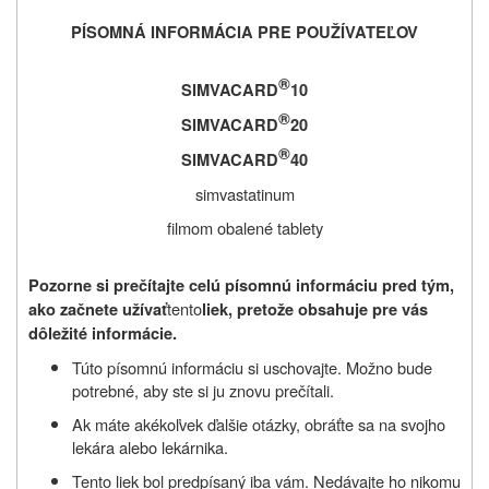
PÍSOMNÁ INFORMÁCIA PRE POUŽÍVATEĽOV
®
SIMVACARD
10
®
SIMVACARD
20
®
SIMVACARD
40
simvastatinum
filmom obalené tablety
Pozorne si prečítajte celú písomnú informáciu pred tým,
tento
ako začnete užívať
liek, pretože obsahuje pre vás
dôležité informácie.
Túto písomnú informáciu si uschovajte. Možno bude
potrebné, aby ste si ju znovu prečítali.
Ak máte
akékoľvek
ďalšie otázky, obráťte sa na svojho
lekára alebo lekárnika.
Tento liek bol predpísaný iba
vám. Nedávajte ho
nikomu