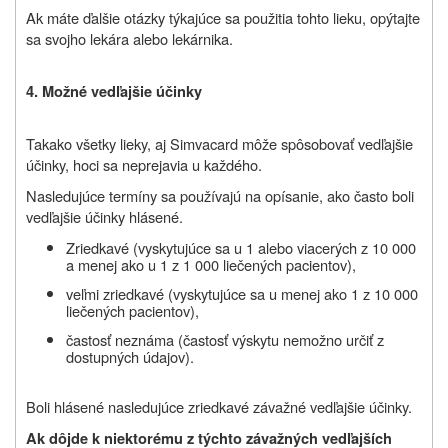
Ak máte ďalšie otázky týkajúce sa použitia tohto lieku, opýtajte
sa svojho lekára alebo lekárnika.
4. Možné vedľajšie účinky
Tak
ako všetky lieky, aj Simvacard
môže spôsobovať vedľajšie
účinky, hoci sa neprejavia u každého.
Nasledujúce termíny sa používajú na opísanie, ako často boli
vedľajšie účinky hlásené.
Zriedkavé (vyskytujúce sa u 1 alebo viacerých z 10 000
a menej ako u 1 z 1 000 liečených pacientov),
veľmi zriedkavé (vyskytujúce sa u menej ako 1 z 10 000
liečených pacientov),
častosť neznáma (častosť výskytu nemožno určiť z
dostupných údajov).
Boli hlásené nasledujúce zriedkavé závažné vedľajšie účinky.
Ak dôjde k niektorému z týchto závažných vedľajších