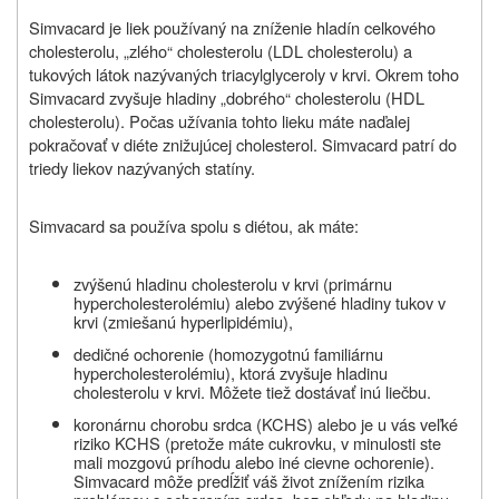
Simvacard
je liek používaný na zníženie hladín celkového
cholesterolu, „zlého“ cholesterolu (LDL cholesterolu) a
tukových látok nazývaných triacylglyceroly v krvi. Okrem toho
Simvacard
zvyšuje hladiny „dobrého“ cholesterolu (HDL
cholesterolu). Počas užívania tohto lieku máte naďalej
pokračovať v diéte znižujúcej cholesterol.
Simvacard
patrí do
triedy liekov nazývaných statíny.
Simvacard
sa používa spolu s diétou, ak máte:
zvýšenú hladinu cholesterolu v krvi (primárnu
hypercholesterolémiu) alebo zvýšené hladiny tukov v
krvi (zmiešanú hyperlipidémiu),
dedičné ochorenie (homozygotnú familiárnu
hypercholesterolémiu), ktorá zvyšuje hladinu
cholesterolu v krvi. Môžete tiež dostávať inú liečbu.
koronárnu chorobu srdca (KCHS) alebo je u vás veľké
riziko KCHS (pretože máte cukrovku, v minulosti ste
mali mozgovú príhodu alebo iné cievne ochorenie).
Simvacard
môže predĺžiť váš život znížením rizika