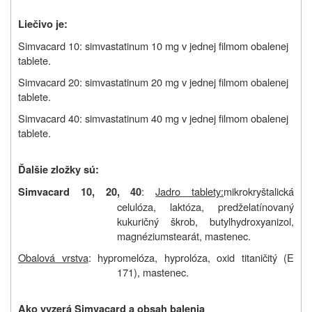
Liečivo je:
Simvacard 10: simvastatinum
10 mg v jednej filmom obalenej
tablete.
Simvacard 20: simvastatinum 2
0 mg v jednej filmom obalenej
tablete.
Simvacard 40: simvastatinum 4
0 mg v jednej filmom obalenej
tablete.
Ďalšie zložky sú:
:
Jadro tablety:
mikrokryštalická
Simvacard 10, 20, 40
celulóza, laktóza, predželatínovaný
kukuričný škrob, butylhydroxyanizol,
magnéziumstearát, mastenec.
Obalová vrstva
: hypromelóza, hyprolóza, oxid titaničitý (E
171), mastenec.
Ako vyzerá Simvacard a obsah balenia