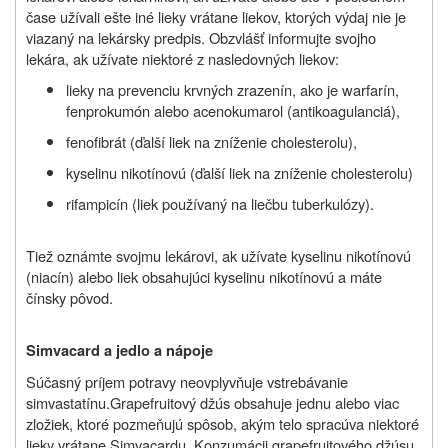
čase užívali ešte iné lieky vrátane liekov, ktorých výdaj nie je
viazaný na lekársky predpis. Obzvlášť informujte svojho
lekára, ak užívate niektoré z nasledovných liekov:
lieky na prevenciu krvných zrazenín, ako je warfarín,
fenprokumón alebo acenokumarol (antikoagulanciá),
fenofibrát (ďalší liek na zníženie cholesterolu),
kyselinu nikotínovú (ďalší liek na zníženie cholesterolu)
rifampicín (liek používaný na liečbu tuberkulózy).
Tiež oznámte svojmu lekárovi, ak užívate kyselinu nikotínovú
(niacín) alebo liek obsahujúci kyselinu nikotínovú a máte
čínsky pôvod.
Simvacard a jedlo a nápoje
Súčasný príjem potravy neovplyvňuje vstrebávanie
simvastatínu.
Grapefruitový džús obsahuje jednu alebo viac
zložiek, ktoré pozmeňujú spôsob, akým telo spracúva niektoré
lieky vrátane
Simvacard
u. Konzumácii grapefruitového džúsu