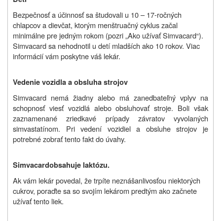
Bezpečnosť a účinnosť sa študovali u 10 – 17-ročných
chlapcov a dievčat, ktorým menštruačný cyklus začal
minimálne pre jedným rokom (pozri „Ako užívať Simvacard“).
Simvacard sa nehodnotil u detí mladších ako 10 rokov. Viac
informácií vám poskytne váš lekár.
Vedenie vozidla a obsluha strojov
Simvacard nemá žiadny alebo má zanedbateľný vplyv na
schopnosť viesť vozidlá alebo obsluhovať stroje. Boli však
zaznamenané zriedkavé prípady závratov vyvolaných
simvastatínom.
Pri vedení vozidiel a obsluhe strojov je
potrebné zobrať tento fakt do úvahy.
Simvacard
obsahuje laktózu.
Ak vám lekár povedal, že trpíte neznášanlivosťou niektorých
cukrov, poraďte sa so svojím lekárom predtým ako začnete
užívať tento liek.