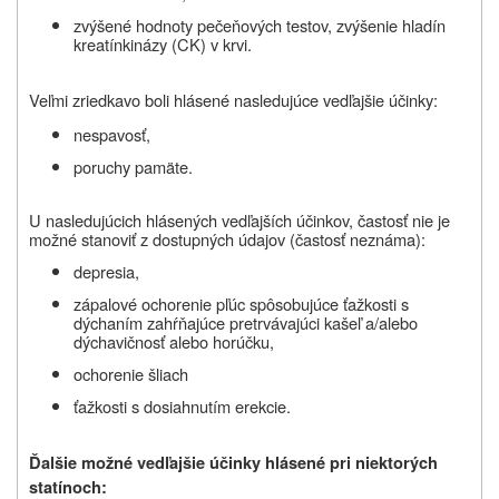
zvýšené hodnoty pečeňových testov, zvýšenie hladín
kreatínkinázy (CK) v krvi.
Veľmi zriedkavo boli hlásené nasledujúce vedľajšie účinky:
nespavosť,
poruchy pamäte.
U nasledujúcich hlásených vedľajších účinkov, častosť nie je
možné stanoviť z dostupných údajov (častosť neznáma):
depresia,
zápalové ochorenie pľúc spôsobujúce ťažkosti s
dýchaním zahŕňajúce pretrvávajúci kašeľ a/alebo
dýchavičnosť alebo horúčku,
ochorenie šliach
ťažkosti s dosiahnutím erekcie.
Ďalšie možné vedľajšie účinky hlásené pri niektorých
statínoch: