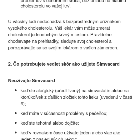
problémov s ochorením srdca, bez ohľadu na hladinu
cholesterolu vo vašej krvi.
U väčšiny ľudí nedochádza k bezprostredným príznakom
vysokého cholesterolu. Váš lekár vám môže zmerať
cholesterol jednoduchým krvným testom. Pravidelne
chodievajte na prehliadky, sledujte svoj cholesterol a
porozprávajte sa so svojím lekárom o vašich zámeroch.
2. Čo potrebujete vedieť skôr ako užijete Simvacard
Neužívajte Simvacard
keď ste alergický (precitlivený) na simvastatín alebo na
ktorúkoľvek z ďalších zložiek tohto lieku (uvedenú v časti
6);
keď
máte v súčasnosti problémy s pečeňou
;
keď
ste tehotná alebo dojčíte
;
keď
v rovnakom čase užívate jeden alebo viac ako
jeden z nasledujúcich liekov: