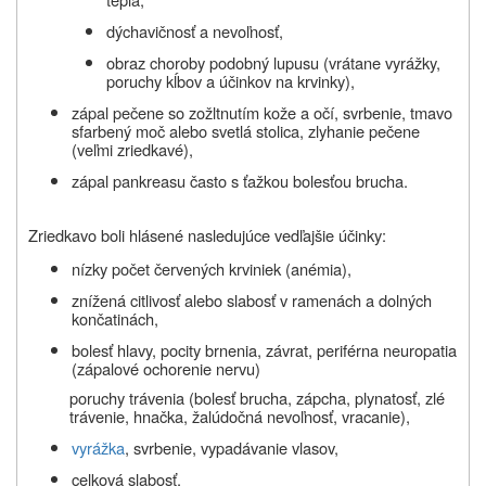
dýchavičnosť a nevoľnosť,
obraz choroby podobný lupusu (vrátane vyrážky,
poruchy kĺbov a účinkov na krvinky),
zápal pečene so zožltnutím kože a očí, svrbenie, tmavo
sfarbený moč alebo svetlá stolica, zlyhanie pečene
(veľmi zriedkavé),
zápal pankreasu často s ťažkou bolesťou brucha.
Zriedkavo boli hlásené nasledujúce vedľajšie účinky:
nízky počet červených krviniek (anémia),
znížená citlivosť alebo slabosť v ramenách a dolných
končatinách,
bolesť hlavy, pocity brnenia, závrat, periférna neuropatia
(zápalové ochorenie nervu)
poruchy trávenia (bolesť brucha, zápcha, plynatosť, zlé
trávenie, hnačka, žalúdočná nevoľnosť, vracanie),
vyrážka
, svrbenie, vypadávanie vlasov,
celková slabosť,