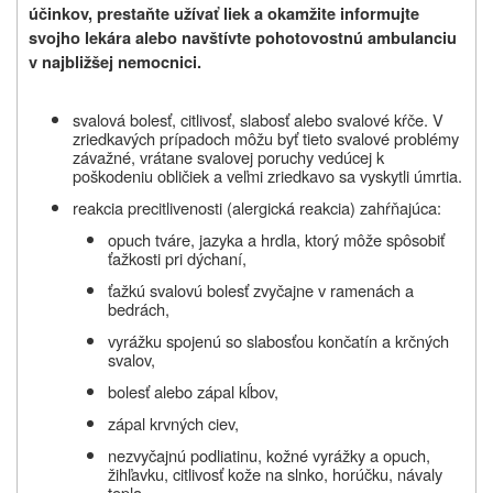
účinkov, prestaňte užívať liek a okamžite informujte
svojho lekára alebo navštívte pohotovostnú ambulanciu
v najbližšej nemocnici.
svalová bolesť, citlivosť, slabosť alebo svalové kŕče. V
zriedkavých prípadoch môžu byť tieto svalové problémy
závažné, vrátane svalovej poruchy vedúcej k
poškodeniu obličiek a veľmi zriedkavo sa vyskytli úmrtia.
reakcia precitlivenosti (alergická reakcia) zahŕňajúca:
opuch tváre, jazyka a hrdla, ktorý môže spôsobiť
ťažkosti pri dýchaní,
ťažkú svalovú bolesť zvyčajne v ramenách a
bedrách,
vyrážku spojenú so slabosťou končatín a krčných
svalov,
bolesť alebo zápal kĺbov,
zápal krvných ciev,
nezvyčajnú podliatinu, kožné vyrážky a opuch,
žihľavku, citlivosť kože na slnko, horúčku, návaly
tepla,