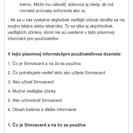
inému. Môže mu uškodiť, dokonca aj vtedy, ak má
rovnaké príznaky ochorenia ako
vy.
- Ak sa u vás vyskytne akýkoľvek vedľajší účinok obráťte sa na
svojho lekára alebo lekárnika. To sa týka aj akýchkoľvek
vedľajších účinkov, ktoré nie sú uvedené v tejto písomnej
informácii pre používateľov
:
V tejto písomnej
informácii
pre používateľov
sa dozviete
1. Čo je Simvacard a na čo sa používa
2. Čo potrebujete vedieť skôr ako užijete Simvacard
3. Ako užívať Simvacard
4. Možné vedľajšie účinky
5. Ako uchovávať Simvacard
6. Obsah balenia a ďalšie informácie
1. Čo je Simvacard a na čo sa používa