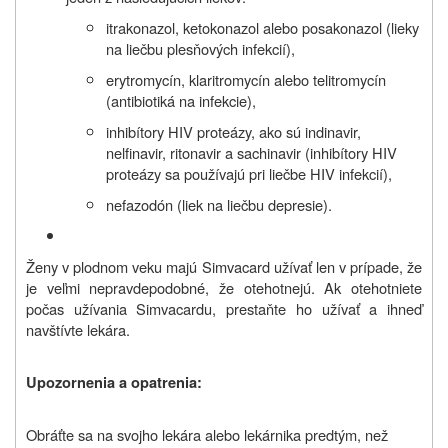
itrakonazol, ketokonazol alebo posakonazol (lieky
na liečbu plesňových infekcií),
erytromycín, klaritromycín alebo telitromycín
(antibiotiká na infekcie),
inhibítory HIV proteázy, ako sú indinavir,
nelfinavir, ritonavir a sachinavir (inhibítory HIV
proteázy sa používajú pri liečbe HIV infekcií),
nefazodón (liek na liečbu depresie).
Ženy v plodnom veku majú Simvacard užívať len v prípade, že
je veľmi nepravdepodobné, že otehotnejú. Ak otehotniete
počas užívania Simvacardu, prestaňte ho užívať a ihneď
navštívte lekára.
Upozornenia a opatrenia:
Obráťte sa na svojho lekára alebo lekárnika predtým, než