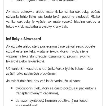
Ak máte cukrovku alebo máte riziko vzniku cukrovky, počas
užívania tohto lieku vás bude lekár pozorne sledovať. Riziko
vzniku cukrovky je vyššie, ak máte vysokú hladinu cukrov a
tukov v krvi, nadváhu a vysoký krvný tlak.
Iné lieky a Simvacard
Ak užívate alebo ste v poslednom čase užívali resp. budete
užívať ešte iné lieky,
vrátane liekov, ktorých výdaj nie je
viazaný
na lekársky predpis,
oznámte to, prosím, svojmu
lekárovi alebo lekárnikovi.
Užívanie Simvacardu s ktorýmkoľvek z týchto liekov môže
zvýšiť riziko svalových problémov.
Je zvlášť dôležité, aby váš lekár vedel, že užívate:
cyklosporín (liek, ktorý sa často používa u pacientov s
transplantovaným orgánom),
danazol (syntetický hormón používaný na liečbu
endometriózy),