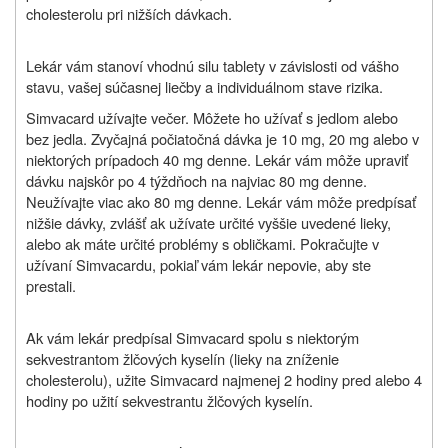
cholesterolu pri nižších dávkach.
Lekár vám stanoví vhodnú silu tablety v závislosti od vášho
stavu, vašej súčasnej liečby a individuálnom stave rizika.
Simvacard
užívajte večer. Môžete ho užívať s jedlom alebo
bez jedla. Zvyčajná počiatočná dávka je 10 mg, 20 mg alebo v
niektorých prípadoch 40 mg denne. Lekár vám môže upraviť
dávku najskôr po 4 týždňoch na najviac 80 mg denne.
Neužívajte viac ako 80 mg denne. Lekár vám môže predpísať
nižšie dávky, zvlášť ak užívate určité vyššie uvedené lieky,
alebo ak máte určité problémy s obličkami. Pokračujte v
užívaní
Simvacard
u, pokiaľ vám lekár nepovie, aby ste
prestali.
Ak vám lekár predpísal
Simvacard
spolu s niektorým
sekvestrantom žlčových kyselín (lieky na zníženie
cholesterolu), užite
Simvacard
najmenej 2 hodiny pred alebo 4
hodiny po užití sekvestrantu žlčových kyselín.