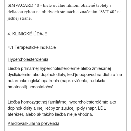
SIMVACARD 40 - biele oválne filmom obalené tablety s
deliacou ryhou na obidvoch stranách a značením "SVT 40" na
jednej strane.
4. KLINICKÉ ÚDAJE
4.1 Terapeutické indikácie
Hypercholesterolémia
Liečba primárnej hypercholesterolémie alebo zmiešanej
dyslipidémie, ako doplnok diéty, keď je odpoveď na diétu a iné
nefarmakologické opatrenia (napr. cvičenie, redukcia
hmotnosti) nedostatočná.
Liečba homozygotnej familiárnej hypercholesterolémie ako
doplnok diéty a inej liečby znižujúcej lipidy (napr. LDL
aferéze), alebo ak takáto liečba nie je vhodná.
Kardiovaskulárna prevencia