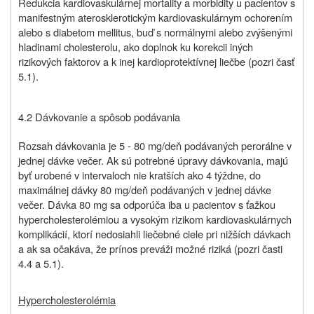
Redukcia kardiovaskulárnej mortality a morbidity u pacientov s
manifestným aterosklerotickým kardiovaskulárnym ochorením
alebo s diabetom mellitus, buď s normálnymi alebo zvýšenými
hladinami cholesterolu, ako doplnok ku korekcii iných
rizikových faktorov a k inej kardioprotektívnej liečbe (pozri časť
5.1).
4.2 Dávkovanie a spôsob podávania
Rozsah dávkovania je 5 - 80 mg/deň podávaných perorálne v
jednej dávke večer. Ak sú potrebné úpravy dávkovania, majú
byť urobené v intervaloch nie kratších ako 4 týždne, do
maximálnej dávky 80 mg/deň podávaných v jednej dávke
večer. Dávka 80 mg sa odporúča iba u pacientov s ťažkou
hypercholesterolémiou a vysokým rizikom kardiovaskulárnych
komplikácií, ktorí nedosiahli liečebné ciele pri nižších dávkach
a ak sa očakáva, že prínos preváži možné riziká (pozri časti
4.4 a 5.1).
Hypercholesterolémia