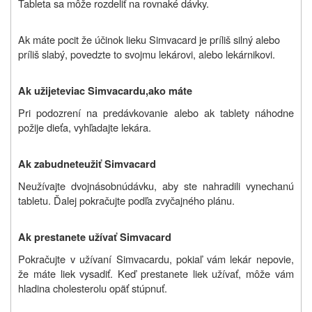
Tableta sa môže rozdeliť na rovnaké dávky.
Ak máte pocit že účinok lieku Simvacard je príliš silný alebo
príliš slabý, povedzte to svojmu lekárovi, alebo lekárnikovi.
Ak
užijete
viac
Simvacardu,
ako
máte
Pri podozrení na predávkovanie alebo ak tablety náhodne
požije dieťa, vyhľadajte lekára.
Ak
zabudnete
užiť Simvacard
Neužívajte dvojnásobnú
dávku,
aby ste nahradili vynechanú
tabletu
. Ďalej pokračujte podľa zvyčajného plánu.
Ak prestanete užívať Simvacard
Pokračujte v užívaní Simvacardu, pokiaľ vám lekár nepovie,
že máte liek vysadiť. Keď prestanete liek užívať, môže vám
hladina cholesterolu opäť stúpnuť.