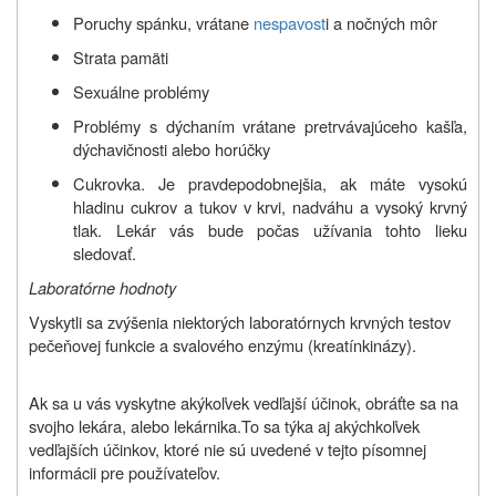
Poruchy spánku, vrátane
nespavost
i a nočných môr
Strata pamäti
Sexuálne problémy
Problémy s dýchaním vrátane pretrvávajúceho kašľa,
dýchavičnosti alebo horúčky
Cukrovka. Je pravdepodobnejšia, ak máte vysokú
hladinu cukrov a tukov v krvi, nadváhu a vysoký krvný
tlak. Lekár vás bude počas užívania tohto lieku
sledovať.
Laboratórne hodnoty
Vyskytli sa zvýšenia niektorých laboratórnych krvných testov
pečeňovej funkcie a svalového enzýmu (kreatínkinázy).
Ak sa u vás vyskytne akýkoľvek vedľajší účinok, obráťte sa na
svojho lekára, alebo lekárnika.To sa týka aj akýchkoľvek
vedľajších účinkov, ktoré nie sú uvedené v tejto písomnej
informácii pre používateľov.