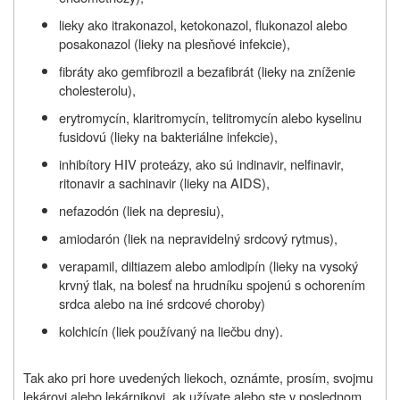
lieky ako itrakonazol, ketokonazol, flukonazol alebo
posakonazol (lieky na plesňové infekcie),
fibráty ako gemfibrozil a bezafibrát (lieky na zníženie
cholesterolu),
erytromycín, klaritromycín, telitromycín alebo kyselinu
fusidovú (lieky na bakteriálne infekcie),
inhibítory HIV proteázy, ako sú indinavir, nelfinavir,
ritonavir a sachinavir (lieky na AIDS),
nefazodón (liek na depresiu),
amiodarón (liek na nepravidelný srdcový rytmus),
verapamil, diltiazem alebo amlodipín (lieky na vysoký
krvný tlak, na bolesť na hrudníku spojenú s ochorením
srdca alebo na iné srdcové choroby)
kolchicín (liek používaný na liečbu dny).
Tak ako pri hore uvedených liekoch, oznámte, prosím, svojmu
lekárovi alebo lekárnikovi, ak užívate alebo ste v poslednom