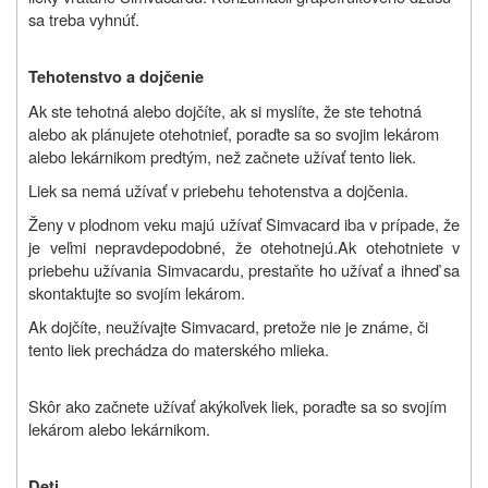
sa treba vyhnúť.
Tehotenstvo a dojčenie
Ak ste tehotná alebo dojčíte, ak si myslíte, že ste tehotná
alebo ak plánujete otehotnieť, poraďte sa so svojim lekárom
alebo lekárnikom predtým, než začnete užívať tento liek.
Liek sa nemá užívať v priebehu tehotenstva a dojčenia.
Ženy v plodnom veku majú užívať Simvacard iba v prípade, že
je veľmi nepravdepodobné, že otehotnejú.
Ak otehotniete v
priebehu užívania Simvacardu, prestaňte ho užívať a ihneď sa
skontaktujte so svojím lekárom.
Ak dojčíte, neužívajte
Simvacard
, pretože nie je známe, či
tento liek prechádza do materského mlieka.
Skôr ako začnete užívať akýkoľvek liek, poraďte sa so svojím
lekárom alebo lekárnikom.
Deti