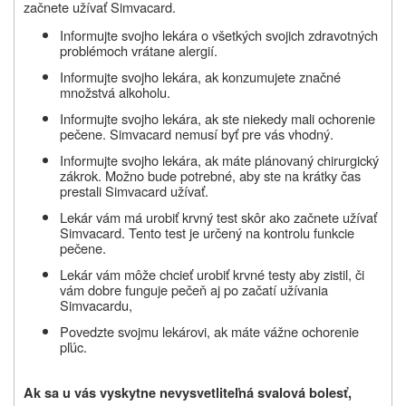
začnete užívať Simvacard.
Informujte svojho lekára o všetkých svojich zdravotných
problémoch vrátane alergií.
Informujte svojho lekára, ak konzumujete značné
množstvá alkoholu.
Informujte svojho lekára, ak ste niekedy mali ochorenie
pečene.
Simvacard
nemusí byť pre vás vhodný.
Informujte svojho lekára, ak máte plánovaný chirurgický
zákrok. Možno bude potrebné, aby ste na krátky čas
prestali
Simvacard
užívať.
Lekár vám má urobiť krvný test skôr ako začnete užívať
Simvacard
. Tento test je určený na kontrolu funkcie
pečene.
Lekár vám môže chcieť urobiť krvné testy aby zistil, či
vám dobre funguje pečeň aj po začatí užívania
Simvacard
u,
Povedzte svojmu lekárovi, ak máte vážne ochorenie
pľúc.
Ak sa u vás vyskytne nevysvetliteľná svalová bolesť,