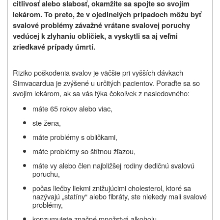
citlivosť alebo slabosť, okamžite sa spojte so svojím
lekárom. To preto, že v ojedinelých prípadoch môžu byť
svalové problémy závažné vrátane svalovej poruchy
vedúcej k zlyhaniu obličiek, a vyskytli sa aj veľmi
zriedkavé prípady úmrtí
.
Riziko poškodenia svalov je väčšie pri vyšších dávkach
Simvacard
u
a je zvýšené u určitých pacientov. Poraďte sa so
svojim lekárom, ak sa vás týka čokoľvek z nasledovného:
máte 65 rokov alebo viac,
ste žena,
máte problémy s obličkami,
máte problémy so štítnou žľazou,
máte vy alebo člen najbližšej rodiny dedičnú svalovú
poruchu,
počas liečby liekmi znižujúcimi cholesterol, ktoré sa
nazývajú „statíny“ alebo fibráty, ste niekedy mali svalové
problémy,
konzumujete značné množstvá alkoholu.