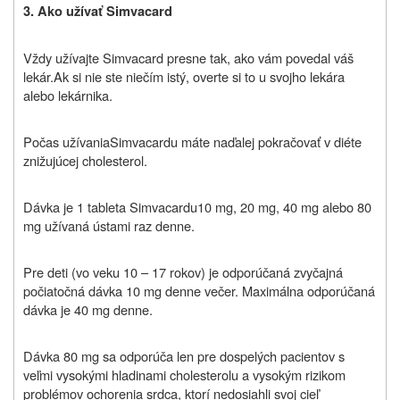
3. Ako užívať Simvacard
Vždy užívajte Simvacard presne
tak, ako vám povedal váš
lekár.
Ak si nie ste niečím istý, overte si to u svojho lekára
alebo lekárnika.
Počas užívania
Simvacard
u máte naďalej pokračovať v diéte
znižujúcej cholesterol.
Dávka je 1 tableta
Simvacardu
10 mg, 20 mg, 40 mg alebo 80
mg užívaná ústami raz denne.
Pre deti (vo veku 10 – 17 rokov) je odporúčaná zvyčajná
počiatočná dávka 10 mg denne večer. Maximálna odporúčaná
dávka je 40 mg denne.
Dávka 80 mg sa odporúča len pre dospelých pacientov s
veľmi vysokými hladinami cholesterolu a vysokým rizikom
problémov ochorenia srdca, ktorí nedosiahli svoj cieľ