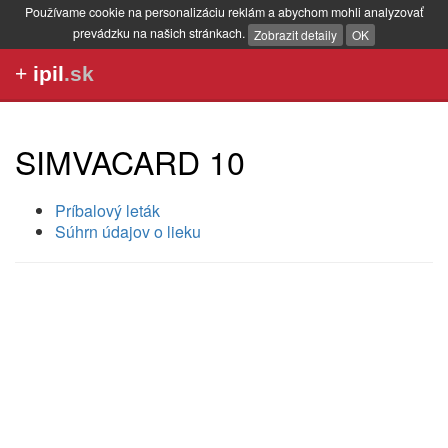
Používame cookie na personalizáciu reklám a abychom mohli analyzovať
prevádzku na našich stránkach.
Zobrazit detaily
OK
+
ipil
.sk
SIMVACARD 10
Príbalový leták
Súhrn údajov o lieku