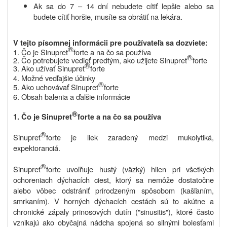
Ak sa do 7 – 14 dní nebudete cítiť lepšie alebo sa
budete cítiť horšie, musíte sa obrátiť na lekára.
V tejto písomnej informácii pre používateľa sa dozviete:
®
1. Čo je Sinupret
forte a na čo sa používa
®
2. Čo potrebujete vedieť predtým, ako užijete Sinupret
forte
®
3. Ako užívať Sinupret
forte
4. Možné vedľajšie účinky
®
5. Ako uchovávať Sinupret
forte
6. Obsah balenia a ďalšie informácie
®
1. Čo je Sinupret
forte a na čo sa používa
®
Sinupret
forte je liek zaradený medzi mukolytiká,
expektoranciá.
®
Sinupret
forte uvoľňuje hustý (väzký) hlien pri všetkých
ochoreniach dýchacích ciest, ktorý sa nemôže dostatočne
alebo vôbec odstrániť prirodzeným spôsobom (kašľaním,
smrkaním). V horných dýchacích cestách sú to akútne a
chronické zápaly prinosových dutín ("sinusitis"), ktoré často
vznikajú ako obyčajná nádcha spojená so silnými bolesťami