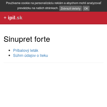
Používame cookie na personalizáciu reklám a abychom mohli analyzovať
prevádzku na našich stránkach.
Zobrazit detaily
OK
+
ipil
.sk
Sinupret forte
Príbalový leták
Súhrn údajov o lieku