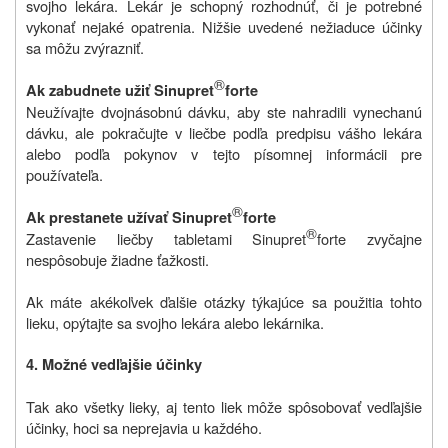
svojho lekára. Lekár je schopný rozhodnúť, či je potrebné
vykonať nejaké opatrenia. Nižšie uvedené nežiaduce účinky
sa môžu zvýrazniť.
®
Ak zabudnete užiť Sinupret
forte
Neužívajte dvojnásobnú dávku, aby ste nahradili vynechanú
dávku, ale pokračujte v liečbe podľa predpisu vášho lekára
alebo podľa pokynov v tejto písomnej informácii pre
používateľa.
®
Ak prestanete užívať Sinupret
forte
®
Zastavenie liečby tabletami Sinupret
forte zvyčajne
nespôsobuje žiadne ťažkosti.
Ak máte akékoľvek ďalšie otázky týkajúce sa použitia tohto
lieku, opýtajte sa svojho lekára alebo lekárnika.
4. Možné vedľajšie účinky
Tak ako všetky lieky, aj tento liek môže
spôsobovať vedľajšie
účinky, hoci sa neprejavia u každého.