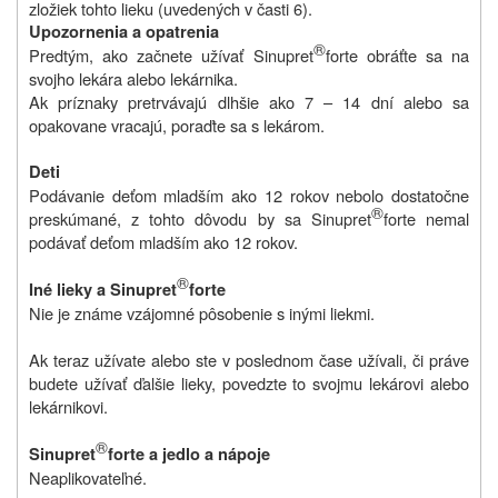
zložiek tohto lieku (uvedených v časti 6).
Upozornenia a opatrenia
®
Predtým, ako začnete užívať Sinupret
forte obráťte sa na
svojho lekára alebo lekárnika.
Ak príznaky pretrvávajú dlhšie ako 7 – 14 dní alebo sa
opakovane vracajú, poraďte sa s lekárom.
Deti
Podávanie deťom mladším ako 12 rokov nebolo dostatočne
®
preskúmané, z tohto dôvodu by sa Sinupret
forte nemal
podávať deťom mladším ako 12 rokov.
®
Iné lieky a Sinupret
forte
Nie je známe vzájomné pôsobenie s inými liekmi.
Ak teraz užívate alebo ste v poslednom čase užívali, či práve
budete užívať ďalšie lieky, povedzte to svojmu lekárovi alebo
lekárnikovi.
®
Sinupret
forte a jedlo a nápoje
Neaplikovateľné.