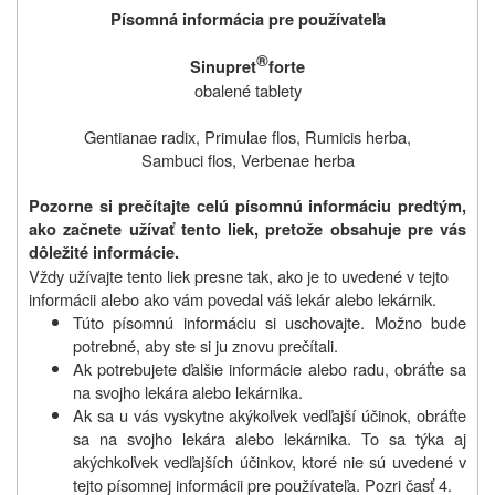
Písomná informácia pre používateľa
®
Sinupret
forte
obalené tablety
Gentianae radix, Primulae flos, Rumicis herba,
Sambuci flos, Verbenae herba
Pozorne si prečítajte celú písomnú informáciu predtým,
ako začnete užívať tento liek, pretože obsahuje pre vás
dôležité informácie.
Vždy užívajte tento liek presne tak, ako je to uvedené v tejto
informácii alebo ako vám povedal váš lekár alebo lekárnik.
Túto písomnú informáciu si uschovajte. Možno bude
potrebné, aby ste si ju znovu prečítali.
Ak potrebujete ďalšie informácie alebo radu, obráťte sa
na svojho lekára alebo lekárnika.
Ak sa u vás vyskytne akýkoľvek vedľajší účinok, obráťte
sa na svojho lekára alebo lekárnika. To sa týka aj
akýchkoľvek vedľajších účinkov, ktoré nie sú uvedené v
tejto písomnej informácii pre používateľa. Pozri časť 4.