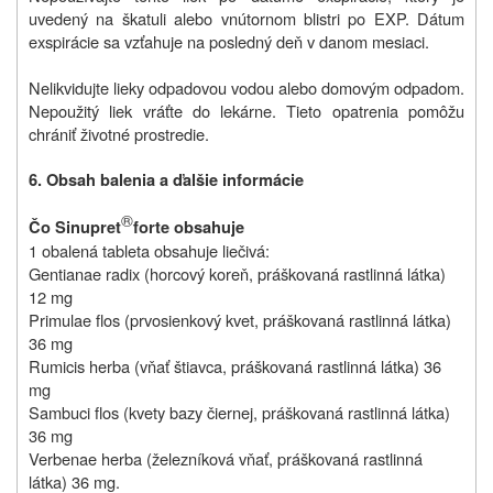
uvedený na škatuli alebo vnútornom blistri po EXP. Dátum
exspirácie sa vzťahuje na posledný deň v danom mesiaci.
Nelikvidujte lieky odpadovou vodou alebo domovým odpadom.
Nepoužitý liek vráťte do lekárne. Tieto opatrenia pomôžu
chrániť životné prostredie.
6. Obsah balenia a ďalšie informácie
®
Čo Sinupret
forte obsahuje
1 obalená tableta obsahuje liečivá:
Gentianae radix (horcový koreň, práškovaná rastlinná látka)
12 mg
Primulae flos (prvosienkový kvet, práškovaná rastlinná látka)
36 mg
Rumicis herba (vňať štiavca, práškovaná rastlinná látka) 36
mg
Sambuci flos (kvety bazy čiernej, práškovaná rastlinná látka)
36 mg
Verbenae herba (železníková vňať, práškovaná rastlinná
látka) 36 mg.