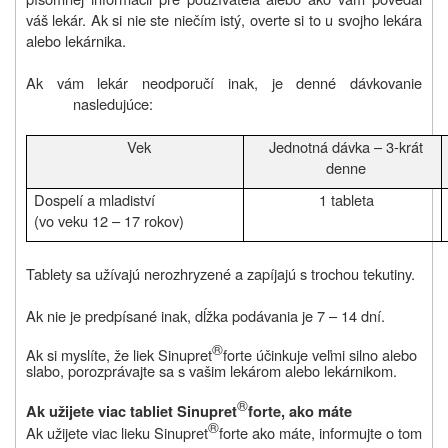
váš lekár. Ak si nie ste niečím istý, overte si to u svojho lekára
alebo lekárnika.
Ak vám lekár neodporučí inak, je denné dávkovanie
nasledujúce:
Vek
Jednotná dávka – 3-krát
denne
Dospelí a mladiství
1 tableta
(vo veku 12 – 17 rokov)
Tablety sa užívajú nerozhryzené a zapíjajú s trochou tekutiny.
Ak nie je predpísané inak, dĺžka podávania je 7 – 14 dní.
®
Ak si myslíte, že liek Sinupret
forte účinkuje veľmi silno alebo
slabo, porozprávajte sa s vašim lekárom alebo lekárnikom.
®
Ak užijete viac tabliet Sinupret
forte, ako máte
®
Ak užijete viac lieku Sinupret
forte ako máte, informujte o tom