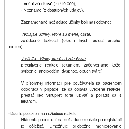
- Veľmi zriedkavé
(<1/10 000),
- Neznáme (z dostupných údajov).
Zaznamenané nežiaduce účinky boli nasledovné:
Vedľajšie účinky, ktoré sú menej časté
:
žalúdočné ťažkosti (okrem iných bolesť brucha,
nauzea)
Vedľajšie účinky, ktoré sú zriedkavé
:
precitlivené reakcie (exantém, začervenanie kože,
svrbenie, angioedém, dyspnoe, opuch tváre).
V písomnej informácii pre používateľa sa pacientom
odporúča v prípade, že sa objavia uvedené reakcie,
prestať liek Sinupret forte užívať a poradiť sa s
lekárom.
Hlásenie podozrení na nežiaduce reakcie
Hlásenie podozrení na nežiaduce reakcie po registrácii
je dôležité. Umožňuje priebežné monitorovanie