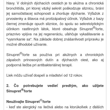
hlavy. V dolných dýchacích cestách je to akútna a chronická
bronchitída, pri ktorej väzký sekrét poškodzuje sliznicu, bráni
jej samočistiacej schopnosti a zhoršuje dýchanie. Výťažok z
prvosienky a štiavca má protizápalový účinok. Výťažok z bazy
čiernej zmenšuje opuch sliznice, čo spolu so sekretolytickým
®
účinkom rastlinných látok, ktoré obsahuje Sinupret
forte,
priaznivo vplýva na jej regeneráciu, uľahčuje vykašliavanie a
"vysmrkanie sa". Na základe dobrej znášanlivosti prípravku je
možné dlhodobé užívanie.
®
Sinupret
forte sa používa pri akútnych a chronických
zápaloch prinosových dutín a dýchacích ciest, ako aj
podporná liečba pri antibakteriálnej terapii.
Liek môžu užívať dospelí a mladiství od 12 rokov.
2. Čo potrebujete vedieť predtým, ako užijete
®
Sinupret
forte
®
Neužívajte Sinupret
forte
- keď ste alergický na liečivá alebo na ktorúkoľvek z ďalších