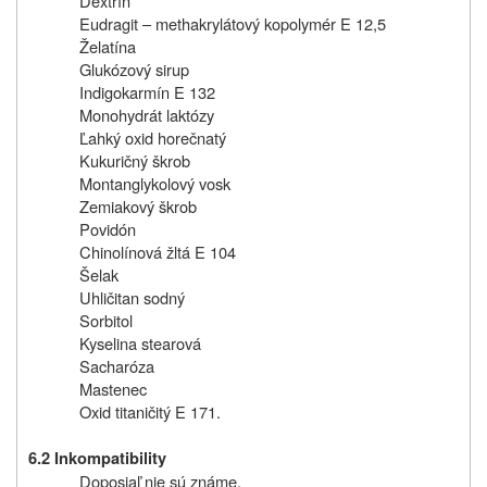
Dextrín
Eudragit – methakrylátový kopolymér E 12,5
Želatína
Glukózový sirup
Indigokarmín E 132
Monohydrát laktózy
Ľahký oxid horečnatý
Kukuričný škrob
Montanglykolový vosk
Zemiakový škrob
Povidón
Chinolínová žltá E 104
Šelak
Uhličitan sodný
Sorbitol
Kyselina stearová
Sacharóza
Mastenec
Oxid titaničitý E 171.
6.2 Inkompatibility
Doposiaľ nie sú známe.