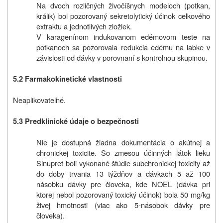
Na dvoch rozličných živočíšnych modeloch (potkan,
králik) bol pozorovaný sekretolytický účinok celkového
extraktu a jednotlivých zložiek.
V karagenínom indukovanom edémovom teste na
potkanoch sa pozorovala redukcia edému na labke v
závislosti od dávky v porovnaní s kontrolnou skupinou.
5.2 Farmakokinetické vlastnosti
Neaplikovateľné.
5.3 Predklinické údaje o bezpečnosti
Nie je dostupná žiadna dokumentácia o akútnej a
chronickej toxicite. So zmesou účinných látok lieku
Sinupret boli vykonané štúdie subchronickej toxicity až
do doby trvania 13 týždňov a dávkach 5 až 100
násobku dávky pre človeka, kde NOEL (dávka pri
ktorej nebol pozorovaný toxický účinok) bola 50 mg/kg
živej hmotnosti (viac ako 5-násobok dávky pre
človeka).