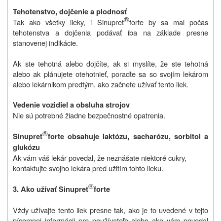
Tehotenstvo, dojčenie a plodnosť
®
Tak ako všetky lieky, i Sinupret
forte by sa mal počas
tehotenstva a dojčenia podávať iba na základe presne
stanovenej indikácie.
Ak ste tehotná alebo dojčíte, ak si myslíte, že ste tehotná
alebo ak plánujete otehotnieť, poraďte sa so svojím lekárom
alebo lekárnikom predtým, ako začnete užívať tento liek.
Vedenie vozidiel a obsluha strojov
Nie sú potrebné žiadne bezpečnostné opatrenia.
®
Sinupret
forte obsahuje laktózu, sacharózu, sorbitol a
glukózu
Ak vám váš lekár povedal, že neznášate niektoré cukry,
kontaktujte svojho lekára pred užitím tohto lieku.
®
3. Ako užívať Sinupret
forte
Vždy užívajte tento liek presne tak, ako je to uvedené v tejto
písomnej informácii pre používateľa alebo ako vám povedal