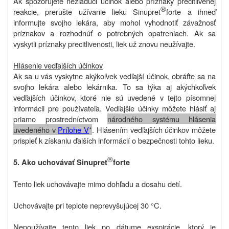
Ak spozorujete nežiaduci účinok alebo príznaky precitlivenej
®
reakcie, prerušte užívanie lieku Sinupret
forte a ihneď
informujte svojho lekára, aby mohol vyhodnotiť závažnosť
príznakov a rozhodnúť o potrebných opatreniach. Ak sa
vyskytli príznaky precitlivenosti, liek už znovu neužívajte.
Hlásenie vedľajších účinkov
Ak sa u vás vyskytne akýkoľvek vedľajší účinok, obráťte sa na
svojho lekára alebo lekárnika. To sa týka aj akýchkoľvek
vedľajších účinkov, ktoré nie sú uvedené v tejto písomnej
informácii pre používateľa. Vedľajšie účinky môžete hlásiť aj
priamo prostredníctvom
národného systému hlásenia
uvedeného v
Prílohe V
*
. Hlásením vedľajších účinkov môžete
prispieť k získaniu ďalších informácií o bezpečnosti tohto lieku.
®
5. Ako uchovávať Sinupret
forte
Tento liek uchovávajte mimo dohľadu a dosahu detí.
Uchovávajte pri teplote neprevyšujúcej 30 °C.
Nepoužívajte tento liek po dátume exspirácie, ktorý je