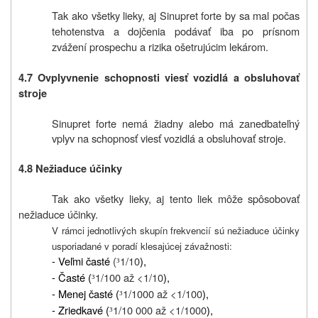
Tak ako všetky lieky,
aj Sinupret forte by sa mal počas
tehotenstva a dojčenia podávať iba
po prísnom
zvážení prospechu a rizika ošetrujúcim lekárom.
4.7 Ovplyvnenie schopnosti viesť vozidlá a obsluhovať
stroje
Sinupret forte nemá žiadny alebo má zanedbateľný
vplyv na schopnosť viesť vozidlá a obsluhovať stroje.
4.8 Nežiaduce účinky
Tak ako všetky lieky, aj tento liek môže
spôsobovať
nežiaduce účinky.
V rámci jednotlivých skupín frekvencií sú nežiaduce účinky
usporiadané v poradí klesajúcej závažnosti:
- Veľmi časté
(
1/10
),
³
- Časté (
1/100 až <1/10
),
³
- Menej časté (
1/1000 až <1/100
),
³
- Zriedkavé (
1/10 000 až <1/1000
),
³