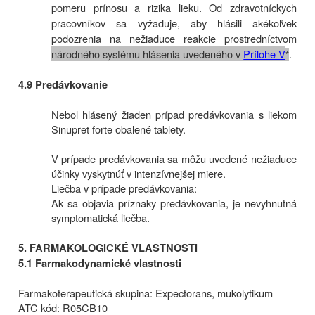
pomeru prínosu a rizika lieku. Od zdravotníckych
pracovníkov sa vyžaduje, aby hlásili akékoľvek
podozrenia na nežiaduce reakcie prostredníctvom
národného systému hlásenia uvedeného v
Prílohe V
.
*
4.9 Predávkovanie
Nebol hlásený žiaden prípad predávkovania s liekom
Sinupret forte obalené tablety.
V prípade predávkovania sa môžu uvedené nežiaduce
účinky vyskytnúť v intenzívnejšej miere.
Liečba v prípade predávkovania:
Ak sa objavia príznaky predávkovania, je nevyhnutná
symptomatická liečba.
5. FARMAKOLOGICKÉ VLASTNOSTI
5.1 Farmakodynamické vlastnosti
Farmakoterapeutická skupina: Expectorans, mukolytikum
ATC kód: R05CB10