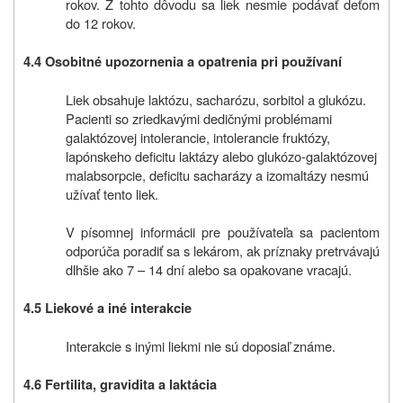
rokov. Z tohto dôvodu sa liek nesmie podávať deťom
do 12 rokov.
4.4 Osobitné upozornenia a opatrenia pri používaní
Liek obsahuje laktózu, sacharózu, sorbitol a glukózu.
Pacienti so zriedkavými dedičnými problémami
galaktózovej intolerancie, intolerancie fruktózy,
lapónskeho deficitu laktázy alebo glukózo-galaktózovej
malabsorpcie, deficitu sacharázy a izomaltázy nesmú
užívať tento liek.
V písomnej informácii pre používateľa sa pacientom
odporúča poradiť sa s lekárom, ak príznaky pretrvávajú
dlhšie ako 7 – 14 dní alebo sa opakovane vracajú.
4.5 Liekové a iné interakcie
Interakcie s inými liekmi nie sú doposiaľ známe.
4.6 Fertilita, gravidita a laktácia