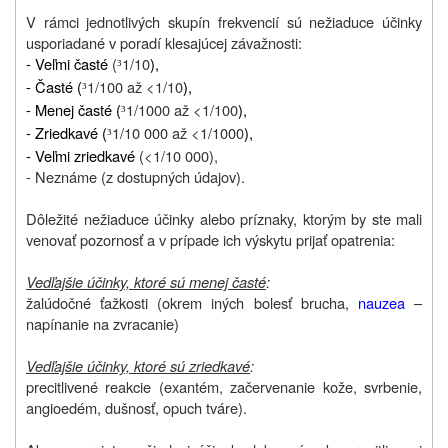
V rámci jednotlivých skupín frekvencií sú nežiaduce účinky
usporiadané v poradí klesajúcej závažnosti:
- Veľmi časté
(
1/10
),
³
- Časté (
1/100 až <1/10
),
³
- Menej časté (
1/1000 až <1/100
),
³
- Zriedkavé (
1/10 000 až <1/1000
),
³
- Veľmi zriedkavé
(<1/10 000),
- Neznáme (z dostupných údajov).
Dôležité nežiaduce účinky alebo príznaky, ktorým by ste mali
venovať pozornosť a v prípade ich výskytu prijať opatrenia:
Vedľajšie účinky, ktoré sú menej časté
:
žalúdočné ťažkosti (okrem iných bolesť brucha,
nauzea
–
napínanie na zvracanie)
Vedľajšie účinky, ktoré sú zriedkavé
:
precitlivené reakcie (exantém, začervenanie kože, svrbenie,
angioedém, dušnosť, opuch tváre).