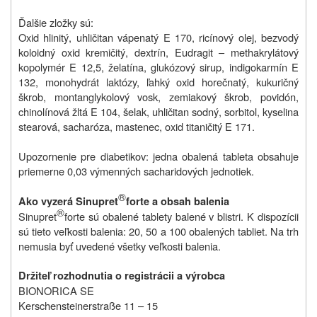
Ďalšie zložky sú:
Oxid hlinitý, uhličitan vápenatý E 170, ricínový olej, bezvodý
koloidný oxid kremičitý, dextrín, Eudragit – methakrylátový
kopolymér E 12,5, želatína, glukózový sirup, indigokarmín E
132, monohydrát laktózy, ľahký oxid horečnatý, kukuričný
škrob, montanglykolový vosk, zemiakový škrob, povidón,
chinolínová žltá E 104, šelak, uhličitan sodný, sorbitol, kyselina
stearová, sacharóza, mastenec, oxid titaničitý E 171.
Upozornenie pre diabetikov: jedna obalená tableta obsahuje
priemerne 0,03 výmenných sacharidových jednotiek.
®
Ako vyzerá Sinupret
forte a obsah balenia
®
Sinupret
forte sú obalené tablety balené v blistri. K dispozícii
sú tieto veľkosti balenia: 20, 50 a 100 obalených tabliet. Na trh
nemusia byť uvedené všetky veľkosti balenia.
Držiteľ rozhodnutia o registrácii a výrobca
BIONORICA SE
Kerschensteinerstraße 11 – 15