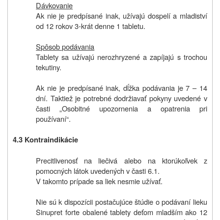
Dávkovanie
Ak nie je predpísané inak, užívajú dospelí a mladiství
od 12 rokov 3-krát denne 1 tabletu.
Spôsob podávania
Tablety sa užívajú nerozhryzené a zapíjajú s trochou
tekutiny.
Ak nie je predpísané inak, dĺžka podávania je 7 – 14
dní. Taktiež je potrebné dodržiavať pokyny uvedené v
časti „Osobitné upozornenia a opatrenia pri
používaní“.
4.3 Kontraindikácie
Precitlivenosť na liečivá alebo na ktorúkoľvek z
pomocných látok uvedených v časti 6.1.
V takomto prípade sa liek nesmie užívať.
Nie sú k dispozícii postačujúce štúdie o podávaní lieku
Sinupret forte obalené tablety deťom mladším ako 12