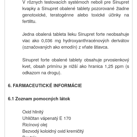
V rôznych testovacích systémoch neboli pre Sinupret
kvapky a Sinupret obalené tablety pozorované žiadne
genotoxické, teratogénne alebo toxické účinky na
fertilitu.
Jedna obalená tableta lieku Sinupret forte neobsahuje
viac ako 0,036 mg hydroxyanthracénových derivátov
(označovaných ako emodín) z vňate štiavca.
Sinupret forte obalené tablety obsahuje prvosienkový
kvet, obsah primínu je nižší ako hranica 1,25 ppm (s
odkazom na drogu).
6. FARMACEUTICKÉ INFORMÁCIE
6.1 Zoznam pomocných látok
Oxid hlinitý
Uhličitan vápenatý E 170
Ricínový olej
Bezvodý koloidný oxid kremičitý