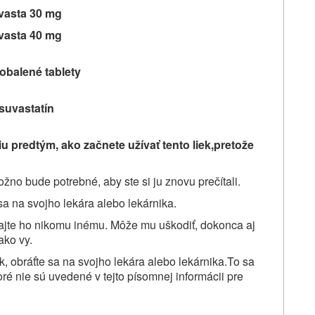
vasta 30 mg
vasta 40 mg
obalené tablety
suvastatín
iu predtým, ako začnete užívať
tento liek,pretože
žno bude potrebné, aby ste si ju znovu prečítali.
sa na svojho lekára alebo lekárnika.
jte ho nikomu inému. Môže mu uškodiť, dokonca aj
ako vy.
k, obráťte sa na svojho lekára alebo lekárnika.To sa
oré nie sú uvedené v tejto písomnej informácii pre