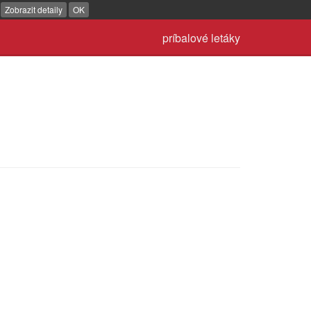
.
Zobrazit detaily
OK
príbalové letáky