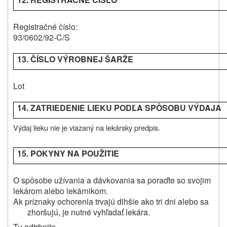
Registračné číslo:
93/0602/92-C/S
13. ČÍSLO VÝROBNEJ ŠARŽE
Lot
14. ZATRIEDENIE LIEKU PODĽA SPÔSOBU VÝDAJA
Výdaj lieku nie je viazaný na lekársky predpis.
15. POKYNY NA POUŽITIE
O spôsobe užívania a dávkovania sa poraďte so svojim
lekárom alebo lekárnikom.
Ak príznaky ochorenia trvajú dlhšie ako tri dni alebo sa
zhoršujú, je nutné vyhľadať lekára.
Tu odtrhnite.