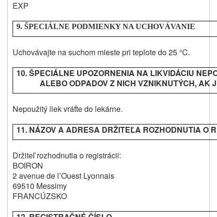
EXP
9. ŠPECIÁLNE PODMIENKY NA UCHOVÁVANIE
Uchovávajte na suchom mieste pri teplote do 25 °C.
10. ŠPECIÁLNE UPOZORNENIA NA LIKVIDÁCIU NEP
ALEBO ODPADOV Z NICH VZNIKNUTÝCH, AK 
Nepoužitý liek vráťte do lekárne.
11. NÁZOV A ADRESA DRŽITEĽA ROZHODNUTIA O R
Držiteľ rozhodnutia o registrácii:
BOIRON
2 avenue de l’Ouest Lyonnais
69510 Messimy
FRANCÚZSKO
12. REGISTRAČNÉ ČÍSLO