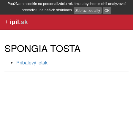
Používame cookie na personalizáciu reklám a abychom mohli analyzovať
prevádzku na našich stránkach.
Zobrazit detaily
OK
+
ipil
.sk
SPONGIA TOSTA
Príbalový leták