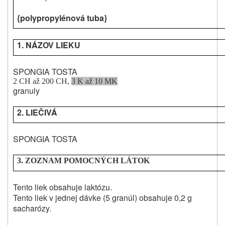
{polypropylénová tuba}
1. NÁZOV LIEKU
SPONGIA TOSTA
2 CH až 200 CH,
3 K až 10 MK
granuly
2. LIEČIVÁ
SPONGIA TOSTA
3. ZOZNAM POMOCNÝCH LÁTOK
Tento liek obsahuje laktózu.
Tento liek v jednej dávke (5 granúl) obsahuje 0,2 g
sacharózy.