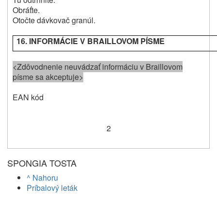
Obráťte.
Otočte dávkovač granúl.
16. INFORMÁCIE V BRAILLOVOM PÍSME
<Zdôvodnenie neuvádzať informáciu v Braillovom
písme sa akceptuje>
EAN kód
2
SPONGIA TOSTA
^ Nahoru
Príbalový leták