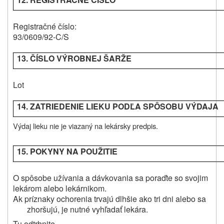
Registračné číslo:
93/0609/92-C/S
13. ČÍSLO VÝROBNEJ ŠARŽE
Lot
14. ZATRIEDENIE LIEKU PODĽA SPÔSOBU VÝDAJA
Výdaj lieku nie je viazaný na lekársky predpis.
15. POKYNY NA POUŽITIE
O spôsobe užívania a dávkovania sa poraďte so svojim
lekárom alebo lekárnikom.
Ak príznaky ochorenia trvajú dlhšie ako tri dni alebo sa
zhoršujú, je nutné vyhľadať lekára.
Tu odtrhnite.