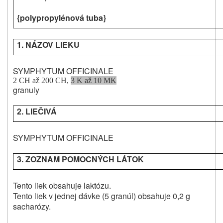
{polypropylénová tuba}
1. NÁZOV LIEKU
SYMPHYTUM OFFICINALE
2 CH až 200 CH,
3 K až 10 MK
granuly
2. LIEČIVÁ
SYMPHYTUM OFFICINALE
3. ZOZNAM POMOCNÝCH LÁTOK
Tento liek obsahuje laktózu.
Tento liek v jednej dávke (5 granúl) obsahuje 0,2 g
sacharózy.