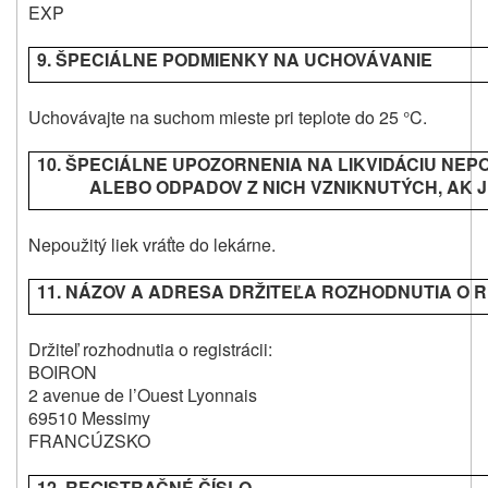
EXP
9. ŠPECIÁLNE PODMIENKY NA UCHOVÁVANIE
Uchovávajte na suchom mieste pri teplote do 25 °C.
10. ŠPECIÁLNE UPOZORNENIA NA LIKVIDÁCIU NEP
ALEBO ODPADOV Z NICH VZNIKNUTÝCH, AK 
Nepoužitý liek vráťte do lekárne.
11. NÁZOV A ADRESA DRŽITEĽA ROZHODNUTIA O R
Držiteľ rozhodnutia o registrácii:
BOIRON
2 avenue de l’Ouest Lyonnais
69510 Messimy
FRANCÚZSKO
12. REGISTRAČNÉ ČÍSLO