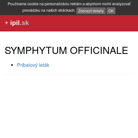
Používame cookie na personalizáciu reklám a abychom mohli analyzovať
prevádzku na našich stránkach.
Zobrazit detaily
OK
+
ipil
.sk
SYMPHYTUM OFFICINALE
Príbalový leták