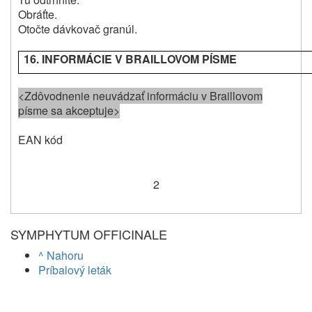
Obráťte.
Otočte dávkovač granúl.
16. INFORMÁCIE V BRAILLOVOM PÍSME
<Zdôvodnenie neuvádzať informáciu v Braillovom
písme sa akceptuje>
EAN kód
2
SYMPHYTUM OFFICINALE
^ Nahoru
Príbalový leták