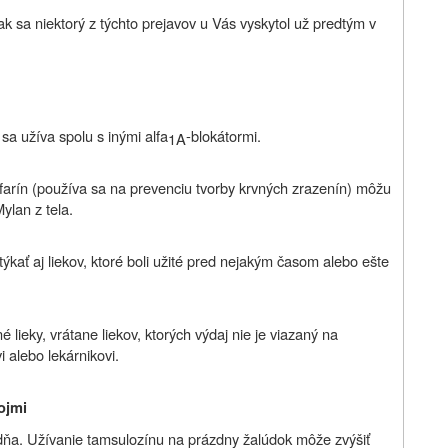
ak sa niektorý z týchto prejavov u Vás vyskytol už predtým v
sa užíva spolu s inými alfa
-blokátormi.
1A
rfarín (používa sa na prevenciu tvorby krvných zrazenín) môžu
ylan z tela.
ýkať aj liekov, ktoré boli užité pred nejakým časom alebo ešte
 lieky, vrátane liekov, ktorých výdaj nie je viazaný na
 alebo lekárnikovi.
ojmi
dňa. Užívanie tamsulozínu na prázdny žalúdok môže zvýšiť