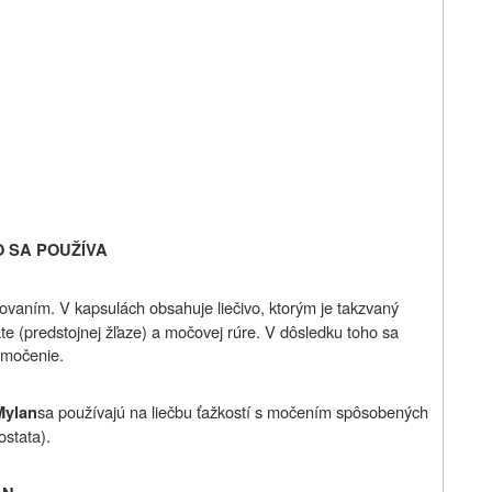
O SA POUŽÍVA
ovaním. V kapsulách obsahuje liečivo, ktorým je takzvaný
tate (predstojnej žľaze) a močovej rúre. V dôsledku toho sa
 močenie.
sa používajú na liečbu ťažkostí s močením spôsobených
Mylan
stata).