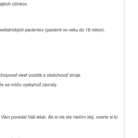
ajších účinkov.
pediatrických pacientov (pacienti vo veku do 18
rokov).
hopnosť viesť vozidlá a obsluhovať stroje.
 že sa môžu vyskytnúť závraty.
ám povedal Váš lekár. Ak si nie ste niečím istý, overte si to