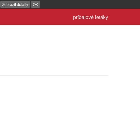
.
Zobrazit detaily
OK
príbalové letáky