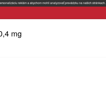
ersonalizáciu reklám a abychom mohli analyzovať prevádzku na našich stránkach
0,4 mg