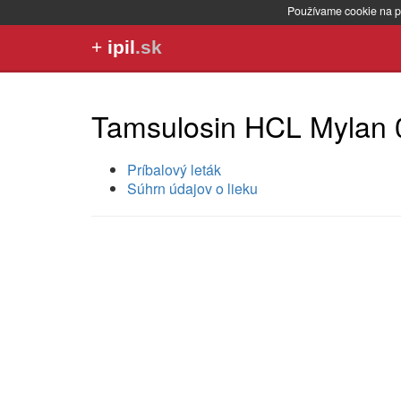
Používame cookie na p
+
ipil
.sk
Tamsulosin HCL Mylan 
Príbalový leták
Súhrn údajov o lieku