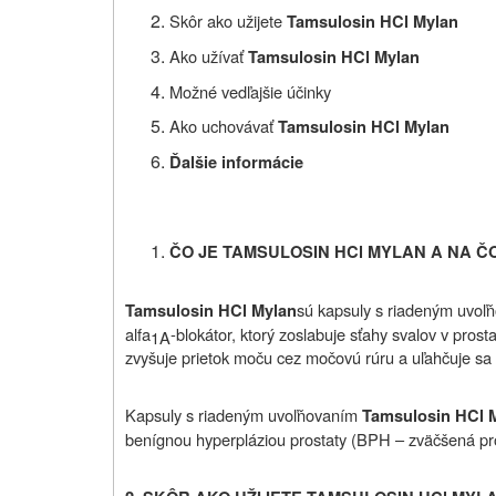
Skôr ako užijete
Tamsulosin HCl Mylan
Ako užívať
Tamsulosin HCl Mylan
Možné vedľajšie účinky
Ako uchovávať
Tamsulosin HCl Mylan
Ďalšie informácie
ČO JE TAMSULOSIN HCl MYLAN A NA Č
sú kapsuly s riadeným uvoľň
Tamsulosin HCl Mylan
alfa
-blokátor, ktorý zoslabuje sťahy svalov v pros
1A
zvyšuje prietok moču cez močovú rúru a uľahčuje sa
Kapsuly s riadeným uvoľňovaním
Tamsulosin HCl 
benígnou hyperpláziou prostaty (BPH – zväčšená pro