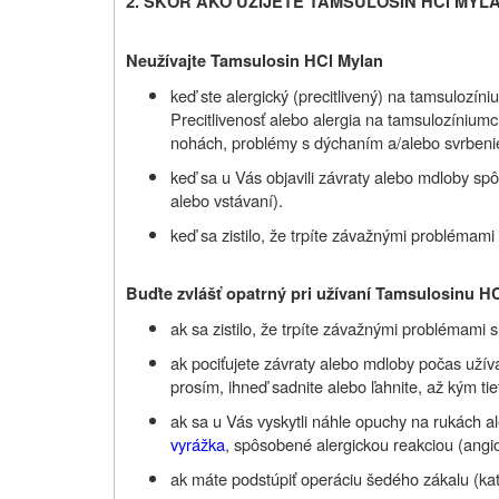
2. SKÔR AKO UŽIJETE TAMSULOSIN HCl MYL
Neužívajte Tamsulosin HCl Mylan
keď ste alergický (precitlivený) na tamsulozíni
Precitlivenosť alebo alergia na tamsulozínium
nohách, problémy s dýchaním a/alebo svrben
keď sa u Vás objavili závraty alebo mdloby sp
alebo vstávaní).
keď sa zistilo, že trpíte závažnými problémami
Buďte zvlášť opatrný pri užívaní Tamsulosinu H
ak sa zistilo, že trpíte závažnými problémami s
ak pociťujete závraty alebo mdloby počas uží
prosím, ihneď sadnite alebo ľahnite, až kým ti
ak sa u Vás vyskytli náhle opuchy na rukách 
vyrážka
, spôsobené alergickou reakciou (ang
ak máte podstúpiť operáciu šedého zákalu (kat