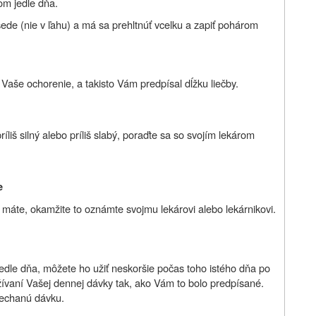
om jedle dňa.
ede (nie v ľahu) a má sa prehltnúť vcelku a zapiť pohárom
aše ochorenie, a takisto Vám predpísal dĺžku liečby.
liš silný alebo príliš slabý, poraďte sa so svojím lekárom
e
máte, okamžite to oznámte svojmu lekárovi alebo lekárnikovi.
edle dňa, môžete ho užiť neskoršie počas toho istého dňa po
 užívaní Vašej dennej dávky tak, ako Vám to bolo predpísané.
nechanú dávku.