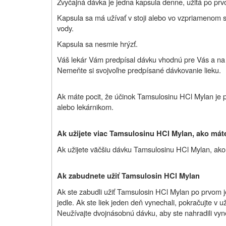
Zvyčajná dávka je jedna kapsula denne, užitá po prv
Kapsula sa má užívať v stoji alebo vo vzpriamenom s
vody.
Kapsula sa nesmie hrýzť.
Váš lekár Vám predpísal dávku vhodnú pre Vás a na V
Nemeňte si svojvoľne predpísané dávkovanie lieku.
Ak máte pocit, že účinok Tamsulosinu HCl Mylan je prí
alebo lekárnikom.
Ak užijete viac Tamsulosinu HCl Mylan, ako mát
Ak užijete väčšiu dávku Tamsulosinu HCl Mylan, ako 
Ak zabudnete užiť Tamsulosin HCl Mylan
Ak ste zabudli užiť Tamsulosin HCl Mylan po prvom j
jedle. Ak ste liek jeden deň vynechali, pokračujte v
Neužívajte dvojnásobnú dávku, aby ste nahradili vy