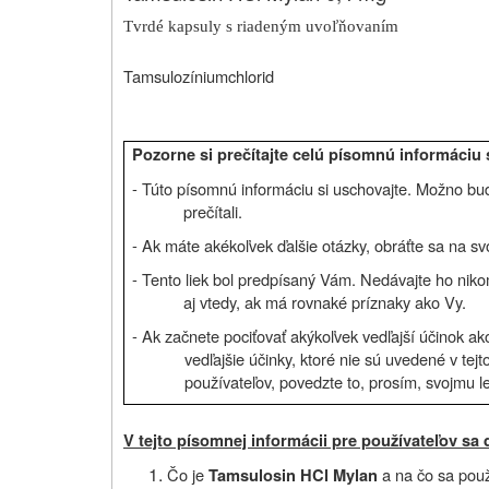
Tvrdé kapsuly s riadeným uvoľňovaním
Tamsulozíniumchlorid
Pozorne si prečítajte celú písomnú informáciu s
- Túto písomnú informáciu si uschovajte. Možno bud
prečítali.
- Ak máte akékoľvek ďalšie otázky, obráťte sa na sv
- Tento liek bol predpísaný Vám. Nedávajte ho ni
aj vtedy, ak má rovnaké príznaky ako Vy.
- Ak začnete pociťovať akýkoľvek vedľajší účinok a
vedľajšie účinky, ktoré nie sú uvedené v tejt
používateľov, povedzte to, prosím, svojmu le
V tejto písomnej informácii pre používateľov sa 
Čo je
a na čo sa pou
Tamsulosin HCl Mylan