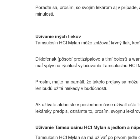
Poraďte sa, prosím, so svojím lekárom aj v prípade, 
minulosti.
Užívanie iných liekov
Tamsulosin HCl Mylan môže znižovať krvný tlak, keď 
Diklofenak (pôsobí protizápalovo a tlmí bolesť) a wa
mať vplyv na rýchlosť vylučovania Tamsulosinu HCl M
Prosím, majte na pamäti, že takéto prejavy sa môžu t
len budú užité niekedy v budúcnosti.
Ak užívate alebo ste v poslednom čase užívali ešte iné
lekársky predpis, oznámte to, prosím, svojmu lekárovi
Užívanie Tamsulosinu HCl Mylan s jedlom a náp
Tamsulosin HCl Mylan sa má užívať po prvom jedle 