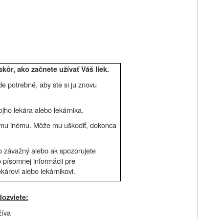
kôr, ako začnete užívať Váš liek.
e potrebné, aby ste si ju znovu
ojho lekára alebo lekárnika.
komu inému. Môže mu uškodiť, dokonca
ko závažný alebo ak spozorujete
o písomnej informácii pre
károvi alebo lekárnikovi.
dozviete:
žíva