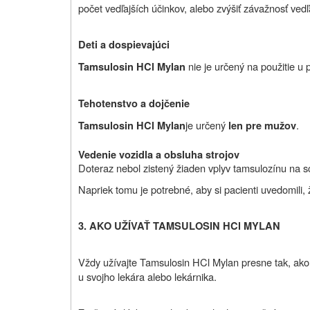
počet vedľajších účinkov, alebo zvýšiť závažnosť vedľ
Deti a dospievajúci
nie je určený na použitie u 
Tamsulosin HCl Mylan
Tehotenstvo a dojčenie
je určený
.
Tamsulosin HCl Mylan
len pre mužov
Vedenie vozidla a obsluha strojov
Doteraz nebol zistený žiaden vplyv tamsulozínu na sc
Napriek tomu je potrebné, aby si pacienti uvedomili,
3. AKO UŽÍVAŤ TAMSULOSIN HCl MYLAN
Vždy užívajte Tamsulosin HCl Mylan presne tak, ako V
u svojho lekára alebo lekárnika.