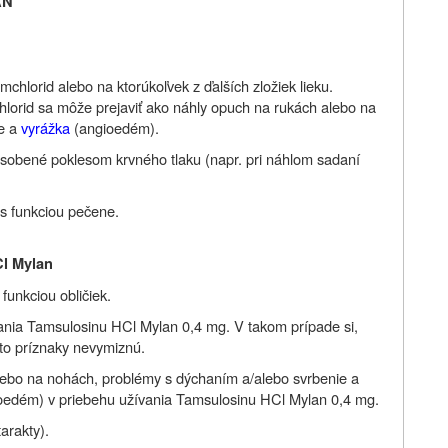
AN
umchlorid alebo na ktorúkoľvek z ďalších zložiek lieku.
chlorid sa môže prejaviť ako náhly opuch na rukách alebo na
ie a
vyrážka
(angioedém).
ôsobené poklesom krvného tlaku (napr. pri náhlom sadaní
 s funkciou pečene.
Cl Mylan
 funkciou obličiek.
vania Tamsulosinu HCl Mylan 0,4 mg. V takom prípade si,
eto príznaky nevymiznú.
alebo na nohách, problémy s dýchaním a/alebo svrbenie a
ioedém) v priebehu užívania Tamsulosinu HCl Mylan 0,4 mg.
arakty).