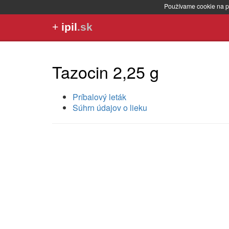
Používame cookie na p
+
ipil
.sk
Tazocin 2,25 g
Príbalový leták
Súhrn údajov o lieku