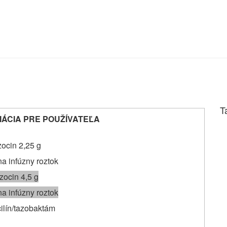
T
ÁCIA PRE POUŽÍVATEĽA
ocin 2,25 g
na infúzny roztok
zocin 4,5 g
na infúzny roztok
ilín/tazobaktám