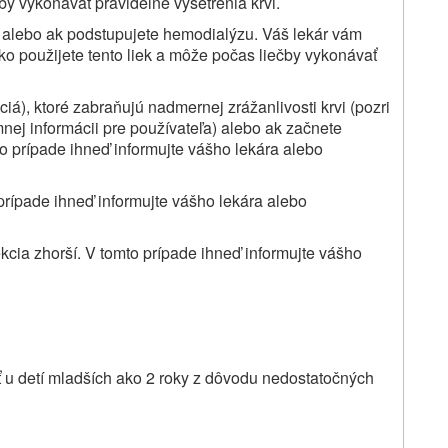
by vykonávať pravidelné vyšetrenia krvi.
 alebo ak podstupujete hemodialýzu. Váš lekár vám
o použijete tento liek a môže počas liečby vykonávať
ciá), ktoré zabraňujú nadmernej zrážanlivosti krvi (pozri
mnej informácii pre používateľa) alebo ak začnete
o prípade ihneď informujte vášho lekára alebo
 prípade ihneď informujte vášho lekára alebo
ekcia zhorší. V tomto prípade ihneď informujte vášho
 u detí mladších ako 2 roky z dôvodu nedostatočných