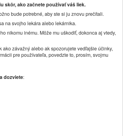
u skôr, ako začnete používať váš liek.
žno bude potrebné, aby ste si ju znovu prečítali.
sa na svojho lekára alebo lekárnika.
 ho nikomu inému. Môže mu uškodiť, dokonca aj vtedy,
ok ako závažný alebo ak spozorujete vedľajšie účinky,
rmácii pre používateľa, povedzte to, prosím, svojmu
sa dozviete
: