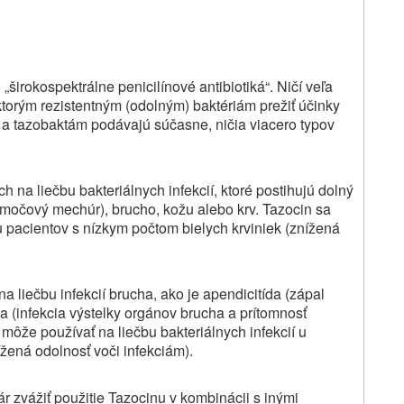
„širokospektrálne penicilínové antibiotiká“. Ničí veľa
torým rezistentným (odolným) baktériám prežiť účinky
n a tazobaktám podávajú súčasne, ničia viacero typov
 na liečbu bakteriálnych infekcií, ktoré postihujú dolný
 a močový mechúr), brucho, kožu alebo krv. Tazocin sa
u pacientov s nízkym počtom bielych krviniek (znížená
a liečbu infekcií brucha, ako je apendicitída (zápal
da (infekcia výstelky orgánov brucha a prítomnosť
a môže používať na liečbu bakteriálnych infekcií u
ížená odolnosť voči infekciám).
r zvážiť použitie Tazocinu v kombinácii s inými