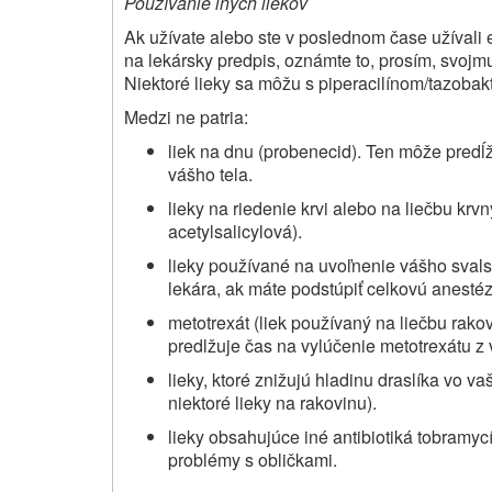
Používanie iných liekov
Ak užívate alebo ste v poslednom čase užívali eš
na lekársky predpis, oznámte to, prosím, svojm
Niektoré lieky sa môžu s piperacilínom/tazob
Medzi ne patria:
liek na dnu (probenecid). Ten môže predĺž
vášho tela.
lieky na riedenie krvi alebo na liečbu krv
acetylsalicylová).
lieky používané na uvoľnenie vášho svals
lekára, ak máte podstúpiť celkovú anestéz
metotrexát (liek používaný na liečbu rakov
predlžuje čas na vylúčenie metotrexátu z 
lieky, ktoré znižujú hladinu draslíka vo v
niektoré lieky na rakovinu).
lieky obsahujúce iné antibiotiká tobramyc
problémy s obličkami.