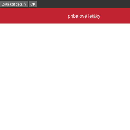
.
Zobrazit detaily
OK
príbalové letáky