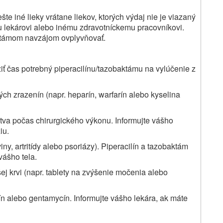
te iné lieky vrátane liekov, ktorých výdaj nie je viazaný
u lekárovi alebo inému zdravotníckemu pracovníkovi.
aktámom navzájom ovplyvňovať.
iť čas potrebný piperacilínu/tazobaktámu na vylúčenie z
ných zrazenín (napr. heparín, warfarín alebo kyselina
tva počas chirurgického výkonu. Informujte vášho
iu.
iny, artritídy alebo psoriázy). Piperacilín a tazobaktám
vášho tela.
ašej krvi (napr. tablety na zvýšenie močenia alebo
ín alebo gentamycín. Informujte vášho lekára, ak máte