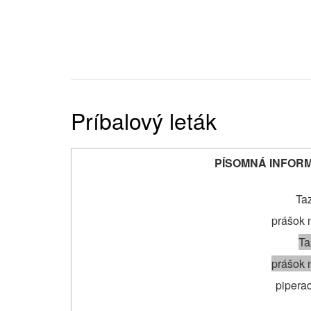
Príbalový leták
PÍSOMNÁ INFORM
Taz
prášok 
Ta
prášok 
piperac