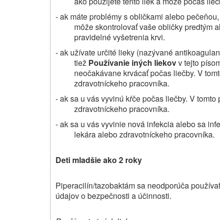
ako použijete tento liek a môže počas lieč
- ak máte problémy s obličkami alebo pečeňou,
môže skontrolovať vaše obličky predtým ak
pravidelné vyšetrenia krvi.
- ak užívate určité lieky (nazývané antikoagulan
tiež
Používanie iných liekov
v tejto píso
neočakávane krvácať počas liečby. V tomt
zdravotníckeho pracovníka.
- ak sa u vás vyvinú kŕče počas liečby. V tomto
zdravotníckeho pracovníka.
- ak sa u vás vyvinie nová infekcia alebo sa inf
lekára alebo zdravotníckeho pracovníka.
Deti mladšie ako 2 roky
Piperacilín/tazobaktám sa neodporúča používať
údajov o bezpečnosti a účinnosti.