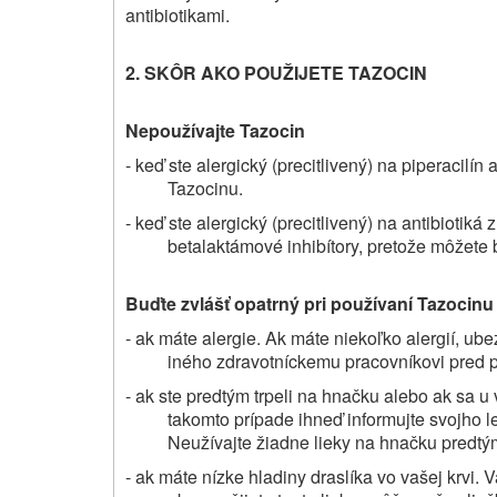
antibiotikami.
2. SKÔR AKO POUŽIJETE TAZOCIN
Nepoužívajte Tazocin
- keď ste alergický (precitlivený) na piperacilí
Tazocinu.
- keď ste alergický (precitlivený) na antibiotiká
betalaktámové inhibítory, pretože môžete b
Buďte zvlášť opatrný pri používaní Tazocinu
- ak máte alergie. Ak máte niekoľko alergií, ub
iného zdravotníckemu pracovníkovi pred p
- ak ste predtým trpeli na hnačku alebo ak sa u
takomto prípade ihneď informujte svojho 
Neužívajte žiadne lieky na hnačku predtý
- ak máte nízke hladiny draslíka vo vašej krvi.