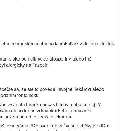
n alebo tazobaktám alebo na ktorúkoľvek z ďalších zložiek
 známe ako penicilíny, cefalosporíny alebo iné
yť alergický na Tazocin.
ezpečte sa, že ste to povedali svojmu lekárovi alebo
odaním tohto lieku.
 vás vyvinula hnačka počas liečby alebo po nej. V
lekára alebo iného zdravotníckeho pracovníka.
m, než sa poradíte s vašim lekárom.
 Váš lekár vám môže skontrolovať vaše obličky predtým