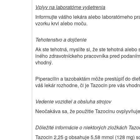
Vplyv na laboratórne vyšetrenia
Informujte vášho lekára alebo laboratórneho pr
vzorku krvi alebo moču.
Tehotenstvo a dojčenie
Ak ste tehotná, myslíte si, že ste tehotná alebo
iného zdravotníckeho pracovníka pred podaním t
vhodný.
Piperacilin a tazobaktám môže prestúpiť do dieť
váš lekár rozhodne, či je Tazocin pre vás vhodn
Vedenie vozidiel a obsluha strojov
Neočakáva sa, že použitie Tazocinu ovplyvňuje 
Dôležité informácie o niektorých zložkách Tazo
Tazocin 2,25 g obsahuje 5,58 mmol (128 mg) s