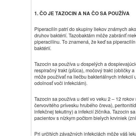
1. ČO JE TAZOCIN A NA ČO SA POUŽÍVA
Piperacilín patrí do skupiny liekov známych ako 
druhov baktérií. Tazobaktám môže zabrániť niek
piperacilínu. To znamená, že keď sa piperacilí
baktérií.
Tazocin sa používa u dospelých a dospievajúcich
respiračný trakt (pľúca), močový trakt (obličky
môže používať na liečbu bakteriálnych infekcií 
odolnosť voči infekciám).
Tazocin sa používa u detí vo veku 2 – 12 rokov n
červovitého prívesku hrubého čreva), peritonití
infekčnej tekutiny) a infekcií žlčníka. Tazocin s
pacientov s nízkym počtom bielych krviniek (zn
Pri určitých závažných infekciách môže váš leká