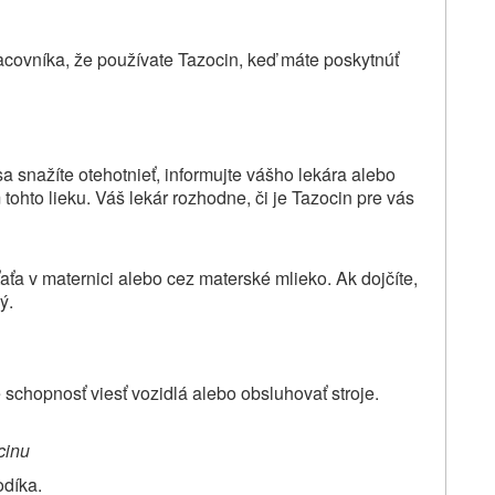
acovníka, že používate Tazocin, keď máte poskytnúť
 sa snažíte otehotnieť, informujte vášho lekára alebo
ohto lieku. Váš lekár rozhodne, či je Tazocin pre vás
aťa v maternici alebo cez materské mlieko. Ak dojčíte,
ý.
schopnosť viesť vozidlá alebo obsluhovať stroje.
cinu
odíka.