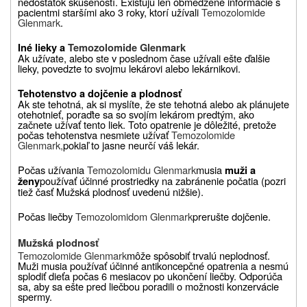
nedostatok skúseností. Existujú len obmedzené informácie s
pacientmi staršími ako 3 roky, ktorí užívali
Temozolomide
Glenmark
.
Iné lieky a
Temozolomide Glenmark
Ak užívate, alebo ste v poslednom čase užívali ešte ďalšie
lieky, povedzte to svojmu lekárovi alebo lekárnikovi.
Tehotenstvo a dojčenie a plodnosť
Ak ste tehotná, ak si myslíte, že ste tehotná alebo ak plánujete
otehotnieť, poraďte sa so svojím lekárom predtým, ako
začnete užívať tento liek. Toto opatrenie je dôležité, pretože
počas tehotenstva nesmiete užívať
Temozolomide
Glenmark,
pokiaľ to jasne neurčí váš lekár.
Počas užívania
Temozolomidu Glenmark
musia
muži a
používať účinné prostriedky na zabránenie počatia (pozri
ženy
tiež časť Mužská plodnosť uvedenú nižšie).
Počas liečby
Temozolomidom Glenmark
prerušte dojčenie.
Mužská plodnosť
Temozolomide Glenmark
môže spôsobiť trvalú neplodnosť.
Muži musia používať účinné antikoncepčné opatrenia a nesmú
splodiť dieťa počas 6 mesiacov po ukončení liečby. Odporúča
sa, aby sa ešte pred liečbou poradili o možnosti konzervácie
spermy.