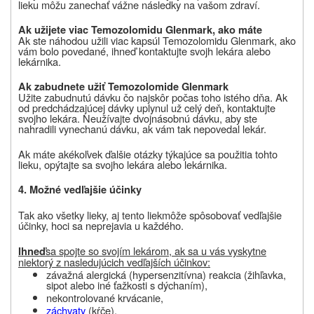
lieku môžu zanechať vážne následky na vašom zdraví.
Ak užijete viac Temozolomidu Glenmark, ako máte
Ak ste náhodou užili viac kapsúl
Temozolomidu Glenmark
, ako
vám bolo povedané, ihneď kontaktujte svojh lekára alebo
lekárnika.
Ak zabudnete užiť Temozolomide Glenmark
Užite zabudnutú dávku čo najskôr počas toho istého dňa. Ak
od predchádzajúcej dávky uplynul už celý deň, kontaktujte
svojho lekára. Neužívajte dvojnásobnú dávku, aby ste
nahradili vynechanú dávku, ak vám tak nepovedal lekár.
Ak máte akékoľvek ďalšie otázky týkajúce sa použitia tohto
lieku, opýtajte sa svojho lekára alebo lekárnika.
4. Možné vedľajšie účinky
Tak ako všetky lieky, aj
tento liek
môže spôsobovať vedľajšie
účinky, hoci sa neprejavia u každého.
sa spojte so svojím lekárom, ak sa u vás vyskytne
Ihneď
niektorý z nasledujúcich vedľajších účinkov:
závažná alergická (hypersenzitívna) reakcia (žihľavka,
sipot alebo iné ťažkosti s dýchaním),
nekontrolované krvácanie,
záchvaty
(kŕče),