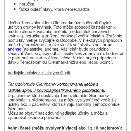
horúčka,
ťažká bolesť hlavy, ktorá neprechádza.
Liečba
Temozolomidom Glenmark
môže spôsobiť úbytok
určitých druhov krviniek. Toto môže spôsobiť častejší vznik
modrín alebo krvácania, anémiu (nedostatok červených
krviniek), horúčku a zníženú odolnosť voči infekciám. Zníženie
počtu krviniek je zvyčajne krátkodobé. V niektorých prípadoch
môže byť predĺžené a môže viesť k veľmi závažnej forme
anémie
(aplastickej anémii). Váš lekár bude pravidelne
sledovať Vašu krv, aby odhalil akékoľvek zmeny a rozhodne, či
je potrebná nejaká zvláštna liečba. V niektorých prípadoch
dávku
Temozolomidu Glenmark
zníži alebo liečbu ukončí.
Vedľajšie účinky z klinických štúdií:
Temozolomide Glenmark
v kombinovanej liečbe s
rádioterapiou u novodiagnostikovaného glioblastómu
U pacientov, ktorí dostávajú
Temozolomide Glenmark
v
kombinácii s rádioterapiou, sa môžu vyskytnúť iné vedľajšie
účinky ako u pacientov, ktorí užívajú samotný
Temozolomide
Glenmark
.
Môžu sa objaviť nasledovné vedľajšie účinky a môžu si
vyžadovať lekársku pozornosť.
Veľmi časté (môžu ovplyvniť viacej ako 1 z 10 pacientov):