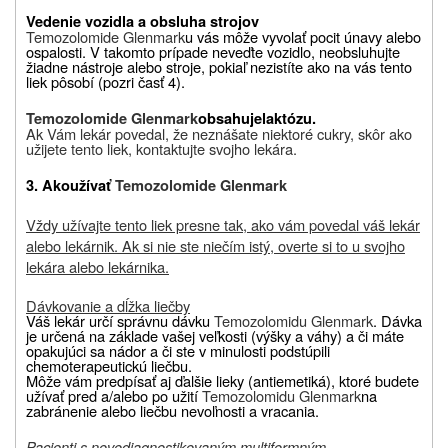
Vedenie vozidla a obsluha strojov
Temozolomide Glenmark
u vás môže vyvolať pocit únavy alebo
ospalosti. V takomto prípade neveďte vozidlo, neobsluhujte
žiadne nástroje alebo stroje, pokiaľ nezistíte ako na vás tento
liek pôsobí (pozri časť 4).
Temozolomide Glenmark
obsahuje
laktózu.
Ak Vám lekár povedal, že neznášate niektoré cukry, skôr ako
užijete tento liek, kontaktujte svojho lekára.
3. Akoužívať
Temozolomide Glenmark
Vždy užívajte tento liek presne tak, ako vám povedal váš lekár
alebo lekárnik. Ak si nie ste niečím istý, overte si to u svojho
lekára alebo lekárnika.
Dávkovanie a dĺžka liečby
Váš lekár určí správnu dávku
Temozolomidu Glenmark
. Dávka
je určená na základe vašej veľkosti (výšky a váhy) a či máte
opakujúci sa nádor a či ste v minulosti podstúpili
chemoterapeutickú liečbu.
Môže vám predpísať aj ďalšie lieky (antiemetiká), ktoré budete
užívať pred a/alebo po užití
Temozolomidu Glenmark
na
zabránenie alebo liečbu nevoľnosti a vracania.
Pacienti s novodiagnostikovaným multiformným