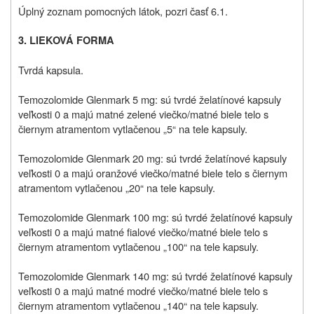
Úplný zoznam pomocných látok, pozri časť 6.1.
3. LIEKOVÁ FORMA
Tvrdá kapsula.
Temozolomide Glenmark 5 mg: sú tvrdé želatínové kapsuly
veľkosti 0 a majú matné zelené viečko/matné biele telo s
čiernym atramentom vytlačenou „5“ na tele kapsuly.
Temozolomide Glenmark 20 mg: sú tvrdé želatínové kapsuly
veľkosti 0 a majú oranžové viečko/matné biele telo s čiernym
atramentom vytlačenou „20“ na tele kapsuly.
Temozolomide Glenmark 100 mg: sú tvrdé želatínové kapsuly
veľkosti 0 a majú matné fialové viečko/matné biele telo s
čiernym atramentom vytlačenou „100“ na tele kapsuly.
Temozolomide Glenmark 140 mg: sú tvrdé želatínové kapsuly
veľkosti 0 a majú matné modré viečko/matné biele telo s
čiernym atramentom vytlačenou „140“ na tele kapsuly.