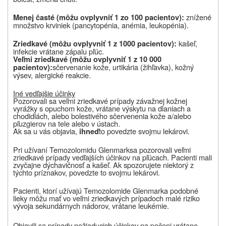
znížené
Menej časté (môžu ovplyvniť 1 zo 100 pacientov):
množstvo krviniek (pancytopénia, anémia, leukopénia).
kašeľ,
Zriedkavé (môžu ovplyvniť 1 z 1000 pacientov):
infekcie vrátane zápalu pľúc.
Veľmi zriedkavé (môžu ovplyvniť 1 z 10 000
sčervenanie kože, urtikária (žihľavka), kožný
pacientov):
výsev, alergické reakcie.
Iné vedľajšie účinky
Pozorovali sa veľmi zriedkavé prípady závažnej kožnej
vyrážky s opuchom kože, vrátane výskytu na dlaniach a
chodidlách, alebo bolestivého sčervenenia kože a/alebo
pľuzgierov na tele alebo v ústach.
Ak sa u vás objavia,
to povedzte svojmu lekárovi.
ihneď
Pri užívaní
Temozolomidu Glenmark
sa pozorovali veľmi
zriedkavé prípady vedľajších účinkov na pľúcach. Pacienti mali
zvyčajne dýchavičnosť a kašeľ. Ak spozorujete niektorý z
týchto príznakov, povedzte to svojmu lekárovi.
Pacienti, ktorí užívajú
Temozolomide Glenmark
a podobné
lieky môžu mať vo veľmi zriedkavých prípadoch malé riziko
vývoja sekundárnych nádorov, vrátane leukémie.
Objavili sa prípady nežiaducich účinkov na pečeni vrátane