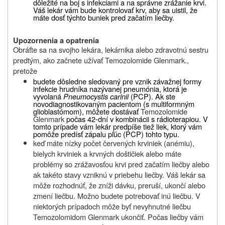
dôležité na boj s infekciami a na správne zrážanie krvi.
Váš lekár vám bude kontrolovať krv, aby sa uistil, že
máte dosť týchto buniek pred začatím liečby.
Upozornenia a opatrenia
Obráťte sa na svojho lekára, lekárnika alebo zdravotnú sestru
predtým, ako začnete užívať Temozolomide Glenmark.,
pretože
budete dôsledne sledovaný pre vznik závažnej formy
infekcie hrudníka nazývanej pneumónia,
ktorá je
vyvolaná
Pneumocystis carinii
(PCP). Ak ste
novodiagnostikovaným pacientom (s multiformným
glioblastómom), môžete dostávať
Temozolomide
Glenmark
počas 42-dní v kombinácii s rádioterapiou. V
tomto prípade vám lekár predpíše tiež liek, ktorý vám
pomôže predísť zápalu pľúc (PCP) tohto typu.
keď máte nízky počet červených krviniek (anémiu),
bielych krviniek a krvných doštičiek alebo máte
problémy so zrážavosťou krvi pred začatím liečby alebo
ak takéto stavy vzniknú v priebehu liečby. Váš lekár sa
môže rozhodnúť, že zníži dávku, preruší, ukončí alebo
zmení liečbu. Možno budete potrebovať inú liečbu. V
niektorých prípadoch môže byť nevyhnutné liečbu
Temozolomidom Glenmark
ukončiť. Počas liečby vám