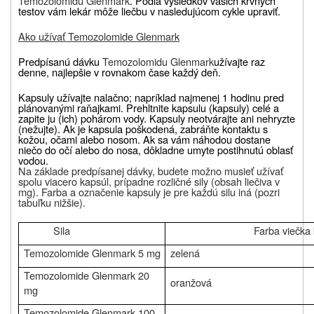
Temozolomidu Glenmark
. Podľa výsledkov vašich krvných
testov vám lekár môže liečbu v nasledujúcom cykle upraviť.
Ako užívať Temozolomide Glenmark
Predpísanú dávku
Temozolomidu Glenmark
užívajte raz
denne, najlepšie v rovnakom čase každý deň.
Kapsuly užívajte nalačno; napríklad najmenej 1 hodinu pred
plánovanými raňajkami. Prehltnite kapsulu (kapsuly) celé a
zapite ju (ich) pohárom vody. Kapsuly neotvárajte ani nehryzte
(nežujte). Ak je kapsula poškodená, zabráňte kontaktu s
kožou, očami alebo nosom. Ak sa vám náhodou dostane
niečo do očí alebo do nosa, dôkladne umyte postihnutú oblasť
vodou.
Na základe predpísanej dávky, budete možno musieť užívať
spolu viacero kapsúl, prípadne rozličné sily (obsah liečiva v
mg). Farba a označenie kapsuly je pre každú silu iná (pozri
tabuľku nižšie).
Sila
Farba viečka
Temozolomide Glenmark
5 mg
zelená
Temozolomide Glenmark
20
oranžová
mg
Temozolomide Glenmark
100