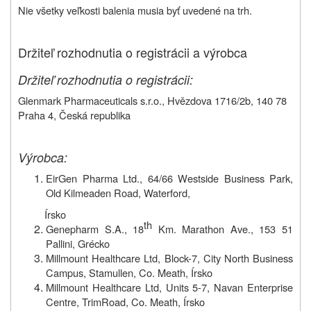
Nie všetky veľkosti balenia musia byť uvedené na trh.
Držiteľ rozhodnutia o registrácii a výrobca
Držiteľ rozhodnutia o registrácii:
Glenmark Pharmaceuticals s.r.o., Hvězdova 1716/2b, 140 78
Praha 4, Česká republika
Výrobca:
EirGen Pharma Ltd., 64/66 Westside Business Park,
Old Kilmeaden Road, Waterford,
Írsko
th
Genepharm S.A., 18
Km. Marathon Ave., 153 51
Pallini, Grécko
Millmount Healthcare Ltd,
Block-7, City North Business
Campus, Stamullen, Co. Meath, Írsko
Millmount Healthcare Ltd,
Units 5-7, Navan Enterprise
Centre, TrimRoad, Co. Meath, Írsko