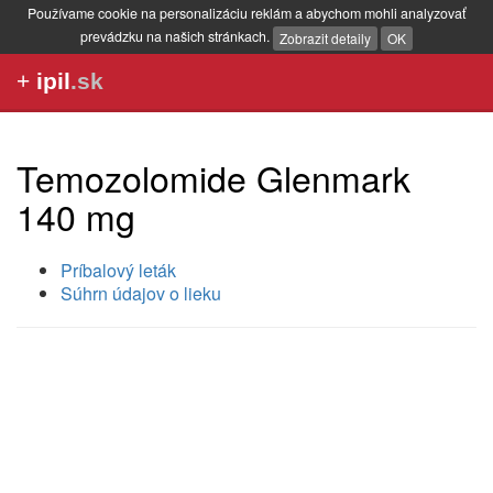
Používame cookie na personalizáciu reklám a abychom mohli analyzovať
prevádzku na našich stránkach.
Zobrazit detaily
OK
+
ipil
.sk
Temozolomide Glenmark
140 mg
Príbalový leták
Súhrn údajov o lieku