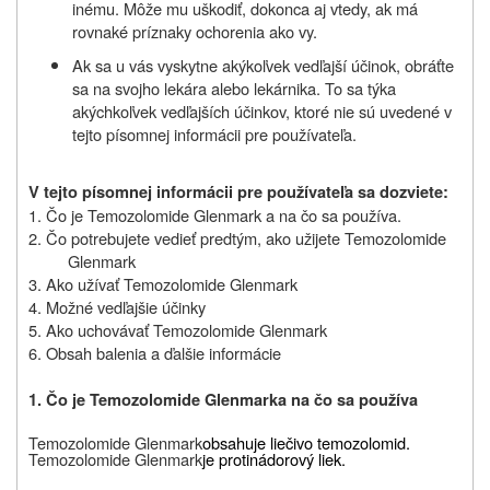
inému. Môže mu uškodiť, dokonca aj vtedy, ak má
rovnaké príznaky ochorenia ako vy.
Ak sa u vás vyskytne akýkoľvek vedľajší účinok, obráťte
sa na svojho lekára alebo lekárnika. To sa týka
akýchkoľvek vedľajších účinkov, ktoré nie sú uvedené v
tejto písomnej informácii pre používateľa.
V tejto písomnej informácii pre používateľa sa dozviete:
1. Čo je
Temozolomide Glenmark
a na čo sa používa.
2. Čo potrebujete vedieť predtým, ako užijete
Temozolomide
Glenmark
3. Ako užívať
Temozolomide Glenmark
4. Možné vedľajšie účinky
5. Ako uchovávať
Temozolomide Glenmark
6. Obsah balenia a ďalšie informácie
1. Čo je
Temozolomide Glenmark
a na čo sa používa
Temozolomide Glenmark
obsahuje liečivo temozolomid.
Temozolomide Glenmark
je protinádorový liek.