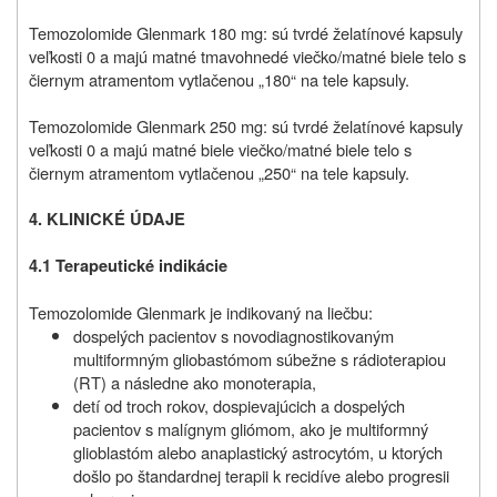
Temozolomide Glenmark 180 mg: sú tvrdé želatínové kapsuly
veľkosti 0 a majú matné tmavohnedé viečko/matné biele telo s
čiernym atramentom vytlačenou „180“ na tele kapsuly.
Temozolomide Glenmark 250 mg: sú tvrdé želatínové kapsuly
veľkosti 0 a majú matné biele viečko/matné biele telo s
čiernym atramentom vytlačenou „250“ na tele kapsuly.
4. KLINICKÉ ÚDAJE
4.1 Terapeutické indikácie
Temozolomide Glenmark je indikovaný na liečbu:
dospelých pacientov s novodiagnostikovaným
multiformným gliobastómom súbežne s rádioterapiou
(RT) a následne ako monoterapia,
detí od troch rokov, dospievajúcich a dospelých
pacientov s malígnym gliómom, ako je multiformný
glioblastóm alebo anaplastický astrocytóm, u ktorých
došlo po štandardnej terapii k recidíve alebo progresii