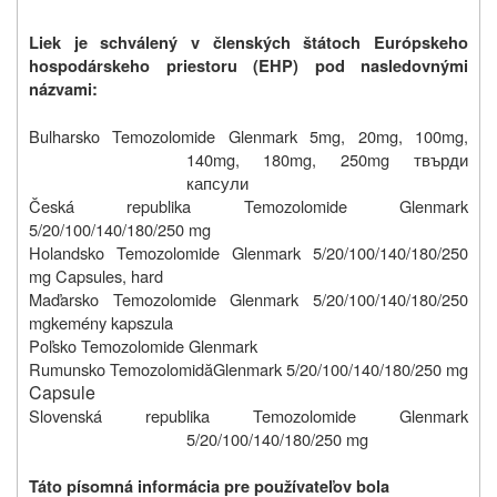
Liek je schválený v členských štátoch Európskeho
hospodárskeho priestoru (EHP) pod nasledovnými
názvami:
Bulharsko
Temozolomide Glenmark
5mg, 20mg, 100mg,
140mg, 180mg, 250mg твърди
капсули
Česká republika
Temozolomide Glenmark
5/20/100/140/180/250 mg
Holandsko
Temozolomide Glenmark 5/20/100/140/180/250
mg Capsules, hard
Maďarsko
Temozolomide Glenmark 5/20/100/140/180/250
mg
kemény kapszula
Poľsko
Temozolomide Glenmark
Rumunsko Temozolomidă
Glenmark 5/20/100/140/180/250 mg
Capsule
Slovenská republika Temozolomide Glenmark
5/20/100/140/180/250 mg
Táto písomná informácia pre používateľov bola