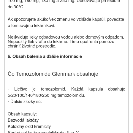
100 mg, 140 mg, 180 mg a 250 mg: Uchovávajte pri teplote
do 30°C.
Ak spozorujete akúkoľvek zmenu vo vzhľade kapsúl, povedzte
o tom svojmu lekárnikovi.
Nelikviduje lieky odpadovou vodou alebo domovým odpadom.
Nepoužitý liek vráťte do lekárne. Tieto opatrenia pomôžu
chrániť životné prostredie.
6. Obsah balenia a ďalšie informácie
Čo Temozolomide Glenmark obsahuje
- Liečivo je temozolomid. Každá kapsula obsahuje
5/20/100/140/180/250 mg temozolomidu.
- Ďalšie zložky sú:
Obsah kapsuly:
Bezvodá laktózy
Koloidný oxid kremičitý
Sodná soľ karboxymetylškrobu (typ A)