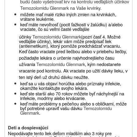
budú často vyšetrovať krv na kontrolu vedľajších účinkov
Temozolomidu Glenmark
na Vaše krvinky.
môžete mať malé riziko iných zmien na krvinkách,
vrátane leukémie.
keď máte nevoľnosť (pocit ťažkosti v žalúdku) a/alebo
vraciate, čo sú veľmi časté vedľajšie
účinky
Temozolomidu Glenmark
(pozri časť 4. Možné
vedľajšie účinky), lekár vám môže predpísať liek
(antiemetikum), ktorý pomôže predchádzať vracaniu.
Keď často vraciate pred liečbou alebo v priebehu liečby,
požiadajte lekára o určenie najvhodnejšieho času
užívania
Temozolomidu Glenmark
, kým nedostanete
vracanie pod kontrolu. Ak vraciate po užití dávky lieku, v
ten istý deň už druhú dávku neužite.
keď sa u vás objaví horúčka alebo príznaky infekcie,
okamžite kontaktujte svojho lekára.
keď ste starší ako 70 rokov môžete byť náchylnejší na
infekcie, modriny alebo krvácanie.
keď máte problémy s pečeňou alebo s obličkami, môže
byť potrebné upraviť vašu dávku
Temozolomidu
Glenmark
.
Deti a dospievajúci
Nepodávajte tento liek deťom mladším ako 3 roky pre