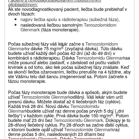
glioblastómom:
Ak ste novodiagnostikovaný pacient, liečba bude prebiehať v
dvoch fázach:
najprv liečba spolu s rádioterapiou (súbežná fáza),
nasledovaná liečbou samotným
Temozolomidom
Glenmark
(fáza monoterapie).
Počas súbežnej fázy váš lekár začne s
Temozolomidom
2
Glenmark
v dávke 75 mg/m
(zvyčajná dávka). Túto dávku
budete užívať každý deň počas 42 dní (až do 49 dní) v
kombinácii s rádioterapiou. Dávka
Temozolomidu Glenmark
sa
môže posunúť alebo zastaviť, v závislosti od počtu vašich
krviniek a od toho, ako liek počas súbežnej fázy znášate. Keď
sa skončí liečba ožarovaním, liečbu prerušíte na 4 týždne, aby
ste Vášmu telu dali šancu zregenerovať sa. Potom začnete s
fázou monoterapie.
Počas fázy monoterapie bude dávka a spôsob, akým budete
užívať
Temozolomide Glenmark
odlišný. Váš lekár vám určí
presnú dávku. Môžete dostať až 6 liečebných fáz (cyklov).
Každá trvá 28 dní. Novú dávku
Temozolomidu
Glenmark
budete užívať raz denne počas prvých 5 dní („dni
2
liečby“) v každom cykle. Prvá dávka bude 150 mg/m
. Potom
budete mať 23 dní bez
Temozolomidu Glenmark
. Dokopy je to
28-dňový liečebný cyklus. Po 28 dňoch sa začne ďalší cyklus,
v ktorom budete opäť užívať
Temozolomide Glenmark
raz
denne počas 5 dní, nasledovaných 23 dňami bez
Temozolomidu Glenmark
. Dávku
Temozolomidu