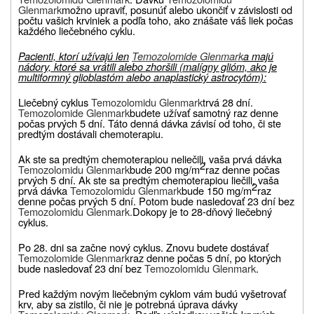
Glenmark
možno upraviť, posunúť alebo ukončiť v závislosti od
počtu vašich krviniek a podľa toho, ako znášate váš liek počas
každého liečebného cyklu.
Pacienti, ktorí užívajú len
Temozolomide Glenmark
a majú
nádory, ktoré sa vrátili alebo zhoršili (malígny glióm, ako je
multiformný glioblastóm alebo anaplastický astrocytóm):
Liečebný cyklus
Temozolomidu Glenmark
trvá 28 dní.
Temozolomide Glenmark
budete užívať samotný raz denne
počas prvých 5 dní. Táto denná dávka závisí od toho, či ste
predtým dostávali chemoterapiu.
Ak ste sa predtým chemoterapiou neliečili, vaša prvá dávka
2
Temozolomidu Glenmark
bude 200 mg/m
raz denne počas
prvých 5 dní. Ak ste sa predtým chemoterapiou liečili, vaša
2
prvá dávka
Temozolomidu Glenmark
bude 150 mg/m
raz
denne počas prvých 5 dní. Potom bude nasledovať 23 dní bez
Temozolomidu Glenmark.
Dokopy je to 28-dňový liečebný
cyklus.
Po 28. dni sa začne nový cyklus. Znovu budete dostávať
Temozolomide Glenmark
raz denne počas 5 dní, po ktorých
bude nasledovať 23 dní bez
Temozolomidu Glenmark
.
Pred každým novým liečebným cyklom vám budú vyšetrovať
krv, aby sa zistilo, či nie je potrebná úprava dávky