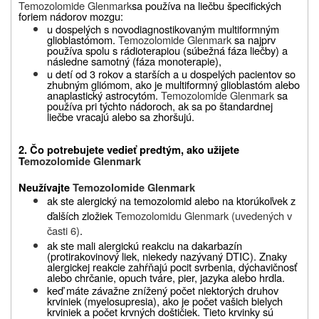
Temozolomide Glenmark
sa používa na liečbu špecifických
foriem nádorov mozgu:
u dospelých s novodiagnostikovaným multiformným
glioblastómom.
Temozolomide Glenmark
sa najprv
používa spolu s rádioterapiou (súbežná fáza liečby) a
následne samotný (fáza monoterapie),
u detí od 3 rokov a starších a u dospelých pacientov so
zhubným gliómom, ako je multiformný glioblastóm alebo
anaplastický astrocytóm.
Temozolomide Glenmark
sa
používa pri týchto nádoroch, ak sa po štandardnej
liečbe vracajú alebo sa zhoršujú.
2. Čo potrebujete vedieť predtým, ako užijete
T
emozolomide Glenmark
Neužívajte
Temozolomide Glenmark
ak ste alergický na temozolomid alebo na ktorúkoľvek z
ďalších zložiek
Temozolomidu Glenmark (uvedených v
časti 6)
.
ak ste mali alergickú reakciu na dakarbazín
(protirakovinový liek, niekedy nazývaný DTIC). Znaky
alergickej reakcie zahŕňajú pocit svrbenia, dýchavičnosť
alebo chrčanie, opuch tváre, pier, jazyka alebo hrdla.
keď máte závažne znížený počet niektorých druhov
krviniek (myelosupresia), ako je počet vašich bielych
krviniek a počet krvných doštičiek. Tieto krvinky sú