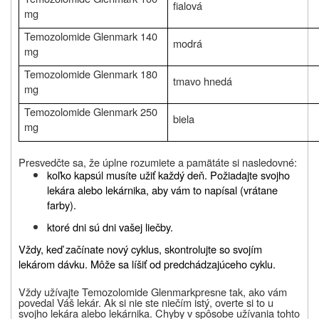
fialová
mg
Temozolomide Glenmark
140
modrá
mg
Temozolomide Glenmark
180
tmavo hnedá
mg
Temozolomide Glenmark
2
50
biela
mg
Presvedčte sa, že úplne rozumiete a pamätáte si nasledovné:
koľko kapsúl musíte užiť každý deň. Požiadajte svojho
lekára alebo lekárnika, aby vám to napísal (vrátane
farby).
ktoré dni sú dni vašej liečby.
Vždy, keď začínate nový cyklus, skontrolujte so svojím
lekárom dávku. Môže sa líšiť od predchádzajúceho cyklu.
Vždy užívajte
Temozolomide Glenmark
presne tak, ako vám
povedal Váš lekár. Ak si nie ste niečím istý, overte si to u
svojho lekára alebo lekárnika. Chyby v spôsobe užívania tohto