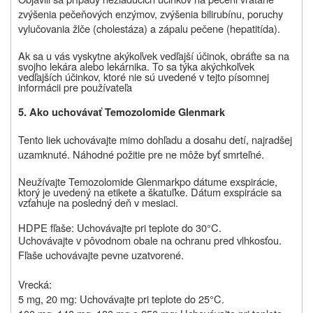
zvýšenia pečeňových enzýmov, zvýšenia bilirubínu, poruchy
vylučovania žlče (cholestáza) a zápalu pečene (hepatitída).
Ak sa u vás vyskytne akýkoľvek vedľajší účinok, obráťte sa na
svojho lekára alebo lekárnika. To sa týka akýchkoľvek
vedľajších účinkov, ktoré nie sú uvedené v tejto písomnej
informácii pre používateľa
5. Ako uchovávať Temozolomide Glenmark
Tento liek uchovávajte mimo dohľadu a dosahu detí, najradšej
uzamknuté. Náhodné požitie pre ne môže byť smrteľné.
Neužívajte
Temozolomide Glenmark
po dátume exspirácie,
ktorý je uvedený na etikete a škatuľke. Dátum exspirácie sa
vzťahuje na posledný deň v mesiaci.
HDPE fľaše: Uchovávajte pri teplote do 30°C.
Uchovávajte v pôvodnom obale na ochranu pred vlhkosťou.
Fľaše uchovávajte pevne uzatvorené.
Vrecká:
5 mg, 20 mg: Uchovávajte pri teplote do 25°C.