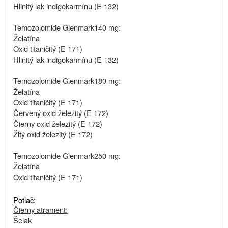
Hlinitý lak indigokarmínu (E 132)
Temozolomide Glenmark
140 mg:
Želatína
Oxid titaničitý (E 171)
Hlinitý lak indigokarmínu (E 132)
Temozolomide Glenmark
180 mg:
Želatína
Oxid titaničitý (E 171)
Červený oxid železitý (E 172)
Čierny oxid železitý (E 172)
Žltý oxid železitý (E 172)
Temozolomide Glenmark
250 mg:
Želatína
Oxid titaničitý (E 171)
Potlač:
Čierny atrament:
Šelak