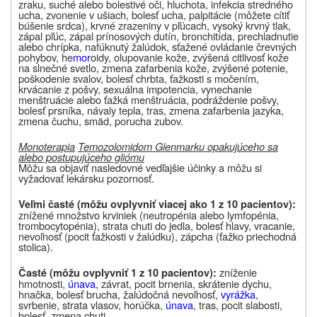
zraku, suché alebo bolestivé oči, hluchota, infekcia stredného
ucha, zvonenie v ušiach, bolesť ucha, palpitácie (môžete cítiť
búšenie srdca), krvné zrazeniny v pľúcach, vysoký krvný tlak,
zápal pľúc, zápal prínosových dutín, bronchitída, prechladnutie
alebo chrípka, nafúknutý žalúdok, sťažené ovládanie črevných
pohybov, he
mor
oidy, olupovanie kože, zvýšená citlivosť kože
na slnečné svetlo, zmena zafarbenia kože, zvýšené potenie,
poškodenie svalov, bolesť chrbta, ťažkosti s močením,
krvácanie z pošvy, sexuálna impotencia, vynechanie
menštruácie alebo ťažká menštruácia, podráždenie pošvy,
bolesť prsníka, návaly tepla, tras, zmena zafarbenia jazyka,
zmena čuchu, smäd, porucha zubov.
Monoterapia
Temozolomidom Glenmark
u opakujúceho sa
alebo postupujúceho gliómu
Môžu sa objaviť nasledovné vedľajšie účinky a môžu si
vyžadovať lekársku pozornosť.
Veľmi časté (môžu ovplyvniť viacej ako 1 z 10 pacientov):
znížené množstvo krviniek (neutropénia alebo lymfopénia,
trombocytopénia), strata chuti do jedla, bolesť hlavy, vracanie,
nevoľnosť (pocit ťažkosti v žalúdku), zápcha (ťažko priechodná
stolica).
zníženie
Časté (môžu ovplyvniť 1 z 10 pacientov):
hmotnosti,
únava
, závrat, pocit brnenia, skrátenie dychu,
hnačka, bolesť brucha, žalúdočná nevoľnosť,
vyrážka
,
svrbenie, strata vlasov, horúčka,
únava
, tras, pocit slabosti,
bolesť, zmena chuti.