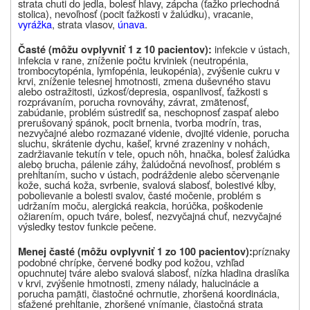
strata chuti do jedla, bolesť hlavy, zápcha (ťažko priechodná
stolica), nevoľnosť (pocit ťažkosti v žalúdku), vracanie,
vyrážka
, strata vlasov,
únava
.
infekcie v ústach,
Časté (môžu ovplyvniť 1 z 10 pacientov):
infekcia v rane, zníženie počtu krviniek (neutropénia,
trombocytopénia, lymfopénia, leukopénia), zvýšenie cukru v
krvi, zníženie telesnej hmotnosti, zmena duševného stavu
alebo ostražitosti, úzkosť/depresia, ospanlivosť, ťažkosti s
rozprávaním, porucha rovnováhy, závrat, zmätenosť,
zabúdanie, problém sústrediť sa, neschopnosť zaspať alebo
prerušovaný spánok, pocit brnenia, tvorba modrín, tras,
nezvyčajné alebo rozmazané videnie, dvojité videnie, porucha
sluchu, skrátenie dychu, kašeľ, krvné zrazeniny v nohách,
zadržiavanie tekutín v tele, opuch nôh, hnačka, bolesť žalúdka
alebo brucha, pálenie záhy, žalúdočná nevoľnosť, problém s
prehĺtaním, sucho v ústach, podráždenie alebo sčervenanie
kože, suchá koža, svrbenie, svalová slabosť, bolestivé kĺby,
pobolievanie a bolesti svalov, časté močenie, problém s
udržaním moču, alergická reakcia, horúčka, poškodenie
ožiarením, opuch tváre, bolesť, nezvyčajná chuť, nezvyčajné
výsledky testov funkcie pečene.
príznaky
Menej časté (môžu ovplyvniť 1 zo 100 pacientov):
podobné chrípke, červené bodky pod kožou, vzhľad
opuchnutej tváre alebo svalová slabosť, nízka hladina draslíka
v krvi, zvýšenie hmotnosti, zmeny nálady, halucinácie a
porucha pamäti, čiastočné ochrnutie, zhoršená koordinácia,
sťažené prehĺtanie, zhoršené vnímanie, čiastočná strata