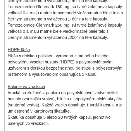
čiernym atramentom vytlačenou „140“ na tele kapsuly.
Temozolomide Glenmark 180 mg: sú tvrdé želatínové kapsuly
veľkosti 0 a majú matné tmavohnedé viečko/matné biele telo s
čiernym atramentom vytlačenou „180“ na tele kapsuly.
Temozolomide Glenmark 250 mg: sú tvrdé želatínové kapsuly
veľkosti 0 a majú matné biele viečko/matné biele telo s
čiernym atramentom vytlačenou „250“ na tele kapsuly.
HDPE fľaše
Fľaša s detskou poistkou, vyrobená z matného bieleho
polyetylénu vysokej hustoty (HDPE) s polypropylénovým
uzáverom s detskou bezpečnostnou poistkou s polyesterovým
prstencom a vysušovadlom obsahujúca 5 kapsúl.
Balenie vo vreckách
Vrecká sú zložené z papiera na polyetylénovej vrstve nízkej
hustoty (vonkajšia vrstva), hliníku a kopolyméru etylénakrylátu
(vnútorná vrstva). Každé vrecko obsahuje 1 tvrdú kapsulu a je
umiestnené v kartónovej škatuľke.
Škatuľka obsahuje 5 alebo 20 tvrdých kapsúl, jednotlivo
balených vo vreckách.