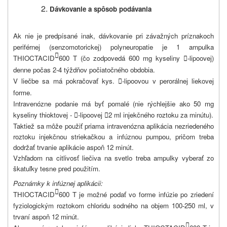
Dávkovanie a spôsob podávania
Ak nie je predpísané inak, dávkovanie pri závažných príznakoch
periférnej (senzomotorickej) polyneuropatie je 1 ampulka

THIOCTACID
600 T (čo zodpovedá 600 mg kyseliny
-lipoovej)

denne počas 2-4 týždňov počiatočného obdobia.
V liečbe sa má pokračovať kys.
-lipoovou v perorálnej liekovej

forme.
Intravenózne podanie má byť pomalé (nie rýchlejšie ako 50 mg
kyseliny thioktovej -
-lipoovej
2 ml injekčného roztoku za minútu).


Taktiež sa môže použiť priama intravenózna aplikácia nezriedeného
roztoku injekčnou striekačkou a infúznou pumpou, pričom treba
dodržať trvanie aplikácie aspoň 12 minút.
Vzhľadom na citlivosť liečiva na svetlo treba ampulky vyberať zo
škatuľky tesne pred použitím.
Poznámky k infúznej aplikácii:

THIOCTACID
600 T je možné podať vo forme infúzie po zriedení
fyziologickým roztokom chloridu sodného na objem 100-250 ml, v
trvaní aspoň 12 minút.
