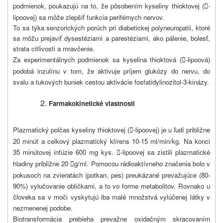
podmienok, poukazujú na to, že pôsobením kyseliny thioktovej (
-

lipoovej) sa môže zlepšiť funkcia periférnych nervov.
To sa týka senzorických porúch pri diabetickej polyneuropatii, ktoré
sa môžu prejaviť dysestéziami a parestéziami, ako pálenie, bolesť,
strata citlivosti a mravčenie.
Za experimentálnych podmienok sa kyselina thioktová (
-lipoová)

podobá inzulínu v tom, že aktivuje príjem glukózy do nervu, do
svalu a tukových buniek cestou aktivácie fosfatidylinozitol-3-kinázy.
Farmakokinetické vlastnosti
Plazmatický polčas kyseliny thioktovej (
-lipoovej) je u ľudí približne

20 minút a celkový plazmatický klírens 10-15 ml/min/kg. Na konci
35 minútovej infúzie 600 mg kys.
-lipoovej sa zistili plazmatické

hladiny približne 20
g/ml. Pomocou rádioaktívneho značenia bolo v

pokusoch na zvieratách (potkan, pes) preukázané prevažujúce (80-
90%) vylučovanie obličkami, a to vo forme metabolitov. Rovnako u
človeka sa v moči vyskytujú iba malé množstvá vylúčenej látky v
nezmenenej podobe.
Biotransformácia prebieha prevažne oxidačným skracovaním