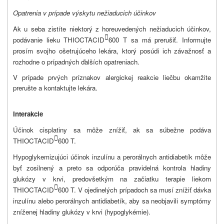
Opatrenia v prípade výskytu nežiaducich účinkov
Ak u seba zistíte niektorý z horeuvedených nežiaducich účinkov,

podávanie lieku THIOCTACID
600 T sa má prerušiť. Informujte
prosím svojho ošetrujúceho lekára, ktorý posúdi ich závažnosť a
rozhodne o prípadných ďalších opatreniach.
V prípade prvých príznakov alergickej reakcie liečbu okamžite
prerušte a kontaktujte lekára.
Interakcie
Účinok cisplatiny sa môže znížiť, ak sa súbežne podáva

THIOCTACID
600 T.
Hypoglykemizujúci účinok inzulínu a perorálnych antidiabetík môže
byť zosilnený a preto sa odporúča pravidelná kontrola hladiny
glukózy v krvi, predovšetkým na začiatku terapie liekom

THIOCTACID
600 T. V ojedinelých prípadoch sa musí znížiť dávka
inzulínu alebo perorálnych antidiabetík, aby sa neobjavili symptómy
zníženej hladiny glukózy v krvi (hypoglykémie).