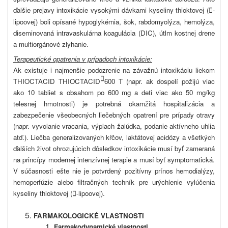
ďalšie prejavy intoxikácie vysokými dávkami kyseliny thioktovej (
-

lipoovej) boli opísané hypoglykémia, šok, rabdomyolýza, hemolýza,
diseminovaná intravaskulárna koagulácia (DIC), útlm kostnej drene
a multiorgánové zlyhanie.
Terapeutické opatrenia v prípadoch intoxikácie:
Ak existuje i najmenšie podozrenie na závažnú intoxikáciu liekom

THIOCTACID THIOCTACID
600 T (napr. ak dospelí požijú viac
ako 10 tabliet s obsahom po 600 mg a deti viac ako 50 mg/kg
telesnej hmotnosti) je potrebná okamžitá hospitalizácia a
zabezpečenie všeobecných liečebných opatrení pre prípady otravy
(napr. vyvolanie vracania, výplach žalúdka, podanie aktívneho uhlia
atď.). Liečba generalizovaných kŕčov, laktátovej acidózy a všetkých
ďalších život ohrozujúcich dôsledkov intoxikácie musí byť zameraná
na princípy modernej intenzívnej terapie a musí byť symptomatická.
V súčasnosti ešte nie je potvrdený pozitívny prínos hemodialýzy,
hemoperfúzie alebo filtračných techník pre urýchlenie vylúčenia
kyseliny thioktovej (
-lipoovej).

FARMAKOLOGICKÉ VLASTNOSTI
Farmakodynamické vlastnosti