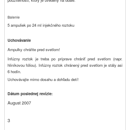
použiteľnosti, ktorý je uvedený na obale.
Balenie
5 ampuliek po 24 ml injekčného roztoku
Uchovávanie
Ampulky chráňte pred svetlom!
Infúzny roztok je treba po príprave chrániť pred svetlom (napr.
hliníkovou fóliou). Infúzny roztok chránený pred svetlom je stály asi
6 hodín.
Uchovávajte mimo dosahu a dohľadu detí!
Dátum poslednej revízie:
August 2007
3