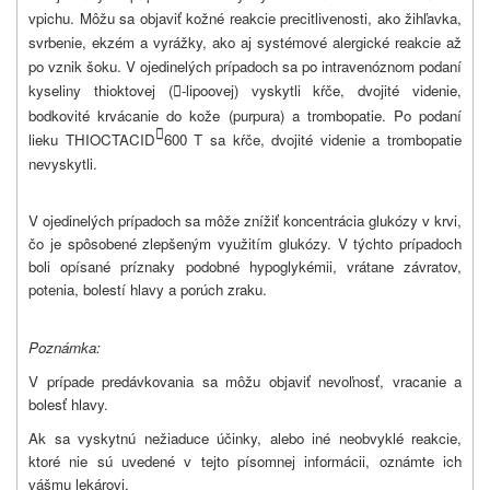
vpichu. Môžu sa objaviť kožné reakcie precitlivenosti, ako žihľavka,
svrbenie, ekzém a vyrážky, ako aj systémové alergické reakcie až
po vznik šoku. V ojedinelých prípadoch sa po intravenóznom podaní
kyseliny thioktovej (
-lipoovej) vyskytli kŕče, dvojité videnie,

bodkovité krvácanie do kože (purpura) a trombopatie. Po podaní

lieku THIOCTACID
600 T sa kŕče, dvojité videnie a trombopatie
nevyskytli.
V ojedinelých prípadoch sa môže znížiť koncentrácia glukózy v krvi,
čo je spôsobené zlepšeným využitím glukózy. V týchto prípadoch
boli opísané príznaky podobné hypoglykémii, vrátane závratov,
potenia, bolestí hlavy a porúch zraku.
Poznámka:
V prípade predávkovania sa môžu objaviť nevoľnosť, vracanie a
bolesť hlavy.
Ak sa vyskytnú nežiaduce účinky, alebo iné neobvyklé reakcie,
ktoré nie sú uvedené v tejto písomnej informácii, oznámte ich
vášmu lekárovi.