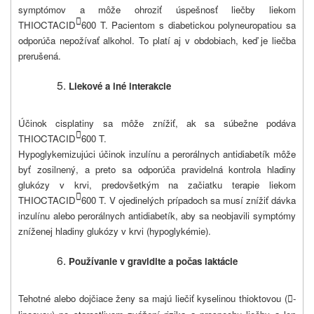
symptómov a môže ohroziť úspešnosť liečby liekom

THIOCTACID
600 T. Pacientom s diabetickou polyneuropatiou sa
odporúča nepožívať alkohol. To platí aj v obdobiach, keď je liečba
prerušená.
Liekové a iné interakcie
Účinok cisplatiny sa môže znížiť, ak sa súbežne podáva

THIOCTACID
600 T.
Hypoglykemizujúci účinok inzulínu a perorálnych antidiabetík môže
byť zosilnený, a preto sa odporúča pravidelná kontrola hladiny
glukózy v krvi, predovšetkým na začiatku terapie liekom

THIOCTACID
600 T. V ojedinelých prípadoch sa musí znížiť dávka
inzulínu alebo perorálnych antidiabetík, aby sa neobjavili symptómy
zníženej hladiny glukózy v krvi (hypoglykémie).
Používanie v gravidite a počas laktácie
Tehotné alebo dojčiace ženy sa majú liečiť kyselinou thioktovou (
-
