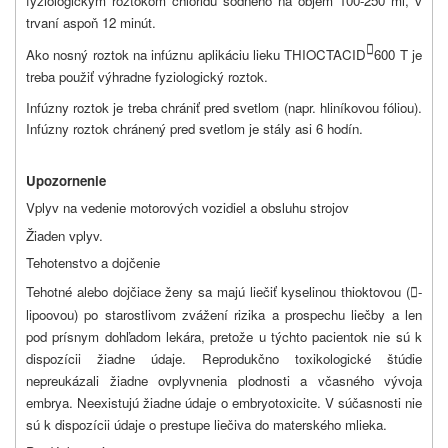
fyziologickým roztokom chloridu sodného na objem 100-250 ml, v
trvaní aspoň 12 minút.

Ako nosný roztok na infúznu aplikáciu lieku THIOCTACID
600 T je
treba použiť výhradne fyziologický roztok.
Infúzny roztok je treba chrániť pred svetlom (napr. hliníkovou fóliou).
Infúzny roztok chránený pred svetlom je stály asi 6 hodín.
Upozornenie
Vplyv na vedenie motorových vozidiel a obsluhu strojov
Žiaden vplyv.
Tehotenstvo a dojčenie
Tehotné alebo dojčiace ženy sa majú liečiť kyselinou thioktovou (
-

lipoovou) po starostlivom zvážení rizika a prospechu liečby a len
pod prísnym dohľadom lekára, pretože u týchto pacientok nie sú k
dispozícii žiadne údaje. Reprodukčno toxikologické štúdie
nepreukázali žiadne ovplyvnenia plodnosti a včasného vývoja
embrya. Neexistujú žiadne údaje o embryotoxicite. V súčasnosti nie
sú k dispozícii údaje o prestupe liečiva do materského mlieka.