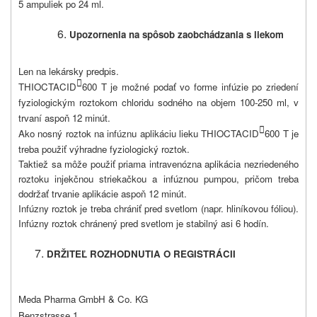
5 ampuliek po 24 ml.
Upozornenia na spôsob zaobchádzania s liekom
Len na lekársky predpis.

THIOCTACID
600 T je možné podať vo forme infúzie po zriedení
fyziologickým roztokom chloridu sodného na objem 100-250 ml, v
trvaní aspoň 12 minút.

Ako nosný roztok na infúznu aplikáciu lieku THIOCTACID
600 T je
treba použiť výhradne fyziologický roztok.
Taktiež sa môže použiť priama intravenózna aplikácia nezriedeného
roztoku injekčnou striekačkou a infúznou pumpou, pričom treba
dodržať trvanie aplikácie aspoň 12 minút.
Infúzny roztok je treba chrániť pred svetlom (napr. hliníkovou fóliou).
Infúzny roztok chránený pred svetlom je stabilný asi 6 hodín.
DRŽITEĽ ROZHODNUTIA O REGISTRÁCII
Meda Pharma GmbH & Co. KG
Benzstrasse 1