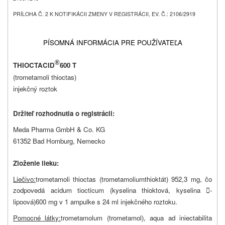
PRÍLOHA Č. 2 K NOTIFIKÁCII ZMENY V REGISTRÁCII, EV. Č.: 2106/2919
PÍSOMNÁ INFORMÁCIA PRE POUŽÍVATEĽA
®
THIOCTACID
600 T
(trometamoli thioctas)
injekčný roztok
Držiteľ rozhodnutia o registrácii:
Meda Pharma GmbH & Co. KG
61352 Bad Homburg, Nemecko
Zloženie lieku:
Liečivo:
trometamoli thioctas (trometamoliumthioktát)
952,3 mg
, čo
zodpovedá acidum
tiocticum (kyselina thioktová, kyselina
-

lipoová)
600 mg v 1 ampulke s 24 ml injekčného roztoku.
Pomocné látky:
trometamolum (trometamol), aqua ad iniectabilita