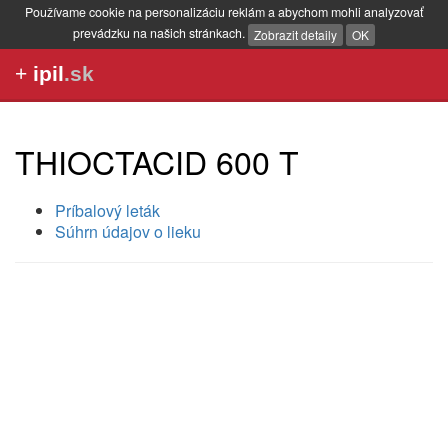
Používame cookie na personalizáciu reklám a abychom mohli analyzovať
prevádzku na našich stránkach.
Zobrazit detaily
OK
+
ipil
.sk
THIOCTACID 600 T
Príbalový leták
Súhrn údajov o lieku