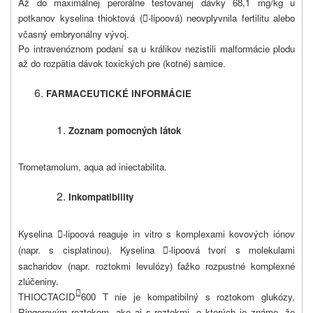
Až do maximálnej perorálne testovanej dávky 68,1 mg/kg u
potkanov kyselina thioktová (
-lipoová) neovplyvnila fertilitu alebo

včasný embryonálny vývoj.
Po intravenóznom podaní sa u králikov nezistili malformácie plodu
až do rozpätia dávok toxických pre (kotné) samice.
FARMACEUTICKÉ INFORMÁCIE
Zoznam pomocných látok
Trometamolum, aqua ad iniectabilita.
Inkompatibility
Kyselina
-lipoová reaguje in vitro s komplexami kovových iónov

(napr. s cisplatinou). Kyselina
-lipoová tvorí s molekulami

sacharidov (napr. roztokmi levulózy) ťažko rozpustné komplexné
zlúčeniny.

THIOCTACID
600 T nie je kompatibilný s roztokom glukózy,
Ringerovým roztokom, ako aj s roztokmi, o ktorých je známe, že