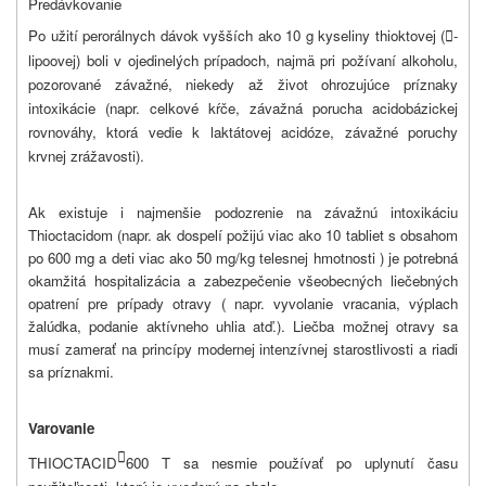
Predávkovanie
Po užití perorálnych dávok vyšších ako 10 g kyseliny thioktovej (
-

lipoovej) boli v ojedinelých prípadoch, najmä pri požívaní alkoholu,
pozorované závažné, niekedy až život ohrozujúce príznaky
intoxikácie (napr. celkové kŕče, závažná porucha acidobázickej
rovnováhy, ktorá vedie k laktátovej acidóze, závažné poruchy
krvnej zrážavosti).
Ak existuje i najmenšie podozrenie na závažnú intoxikáciu
Thioctacidom (napr. ak dospelí požijú viac ako 10 tabliet s obsahom
po 600 mg a deti viac ako 50 mg/kg telesnej hmotnosti ) je potrebná
okamžitá hospitalizácia a zabezpečenie všeobecných liečebných
opatrení pre prípady otravy ( napr. vyvolanie vracania, výplach
žalúdka, podanie aktívneho uhlia atď.). Liečba možnej otravy sa
musí zamerať na princípy modernej intenzívnej starostlivosti a riadi
sa príznakmi.
Varovanie

THIOCTACID
600 T sa nesmie používať po uplynutí času