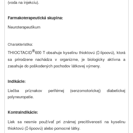
(voda na injekciu).
Farmakoterapeutická skupina:
Neuroterapeutikum
Charakteristika:
®
THIOCTACID
600 T obsahuje kyselinu thioktovú (
-lipoovú), ktorá

sa prirodzene nachádza v organizme, je biologicky aktívna a
zasahuje do poškodených pochodov látkovej výmeny.
Indikácie:
Liečba príznakov periférnej (senzomotorickej) diabetickej
polyneuropatie.
Kontraindikácie:
Liek sa nesmie používať pri známej precitlivenosti na kyselinu
thioktovú (
-lipoovú) alebo pomocné látky.
