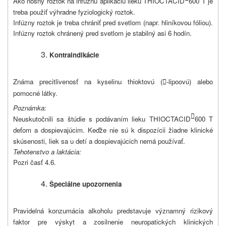
Ako nosný roztok na infúznu aplikáciu lieku THIOCTACID
600 T je
treba použiť výhradne fyziologický roztok.
Infúzny roztok je treba chrániť pred svetlom (napr. hliníkovou fóliou).
Infúzny roztok chránený pred svetlom je stabilný asi 6 hodín.
Kontraindikácie
Známa precitlivenosť na kyselinu thioktovú (
-lipoovú) alebo

pomocné látky.
Poznámka:

Neuskutočnili sa štúdie s podávaním lieku THIOCTACID
600 T
deťom a dospievajúcim. Keďže nie sú k dispozícii žiadne klinické
skúsenosti, liek sa u detí a dospievajúcich nemá používať.
Tehotenstvo a laktácia:
Pozri časť 4.6.
Špeciálne upozornenia
Pravidelná konzumácia alkoholu predstavuje významný rizikový
faktor pre výskyt a zosilnenie neuropatických klinických