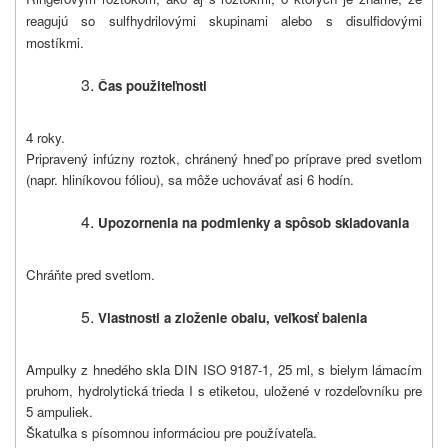
reagujú so sulfhydrilovými skupinami alebo s disulfidovými
mostíkmi.
Čas použiteľnosti
4 roky.
Pripravený infúzny roztok, chránený hneď po príprave pred svetlom
(napr. hliníkovou fóliou), sa môže uchovávať asi 6 hodín.
Upozornenia na podmienky a spôsob skladovania
Chráňte pred svetlom.
Vlastnosti a zloženie obalu, veľkosť balenia
Ampulky z hnedého skla DIN ISO 9187-1, 25 ml, s bielym lámacím
pruhom, hydrolytická trieda I s etiketou, uložené v rozdeľovníku pre
5 ampuliek.
Škatuľka s písomnou informáciou pre používateľa.