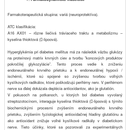
Farmakoterapeutická skupina: variá (neuroprotektíva).
ATC klasifikácia:
A16 AX01 – rôzne liečivá tráviaceho traktu a metabolizmu –
kyselina thioktová (
-lipoová).

Hyperglykémia pri diabetes mellitus má za následok väzbu glukózy
na proteínový matrix krvných ciev a tvorbu ”koncových produktov
pokročilej glykozylácie”. Tento proces vedie k zníženiu
endoneurálneho krvného prietoku a k endoneurálnej hypoxii /
ischémii, ktoré sú spojené so zvýšenou tvorbou voľných
kyslíkových radikálov, ktoré poškodzujú periférny nerv. V periférnom
nerve sa ďalej dokázala deplécia antioxidantov, ako je glutatión.
V pokusoch na potkanoch, u ktorých bol diabetes vyvolaný
streptozotocínom, interaguje kyselina thioktová (
-lipoová) s týmito

biochemickými procesmi zvýšením endoneurálneho krvného
prietoku, zvýšením fyziologickej antioxidačnej hladiny glutatiónu a
ako antioxidant znižuje voľné kyslíkové radikály v diabetickom
nerve. Tieto účinky, ktoré sa pozorovali za experimentálnych