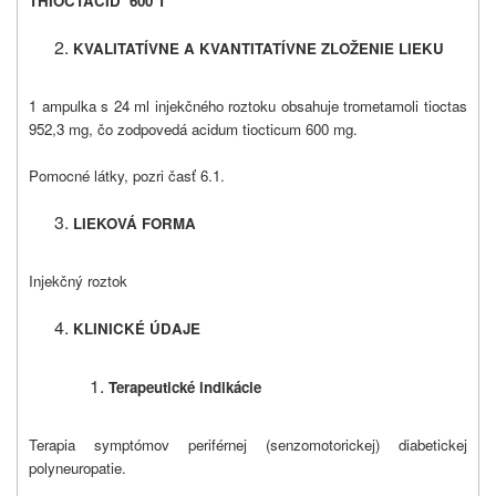
THIOCTACID
600 T
KVALITATÍVNE A KVANTITATÍVNE ZLOŽENIE LIEKU
1 ampulka s 24 ml injekčného roztoku obsahuje trometamoli tioctas
952,3 mg, čo zodpovedá acidum tiocticum 600 mg.
Pomocné látky, pozri časť 6.1.
LIEKOVÁ FORMA
Injekčný roztok
KLINICKÉ ÚDAJE
Terapeutické indikácie
Terapia symptómov periférnej (senzomotorickej) diabetickej
polyneuropatie.