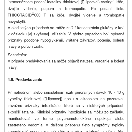
intravenóznom podaní kyseliny thioktovej (
-lipoovej) vyskytli kŕče,

dvojité videnie, purpura a trombopatie. Po podaní lieku

THIOCTACID
600 T sa kŕče, dvojité videnie a trombopatie
nevyskytli.
V ojedinelých prípadoch sa môže znížiť koncentrácia glukózy v krvi
v dôsledku jej zvýšenej utilizácie. V týchto prípadoch boli opísané
príznaky podobné hypoglykémii, vrátane závratov, potenia, bolestí
hlavy a porúch zraku.
Poznámka:
V prípade predávkovania sa môže objaviť nauzea, vracanie a bolesť
hlavy.
4.9. Predávkovanie
Pri náhodnom alebo suicidálnom užití perorálnych dávok 10 - 40 g
kyseliny thioktovej (
-lipoovej) spolu s alkoholom sa pozorovali

závažne príznaky intoxikácie, ktoré sa v niektorých prípadoch
skončili fatálne. Klinické príznaky intoxikácie sa môžu zo začiatku
manifestovať vo forme psychomotorického nepokoja alebo
zastretého vedomia. V ďalšom priebehu tieto symptómy typicky
sprevádzajú generalizované kŕče a vzniká laktátová acidóza. Ako