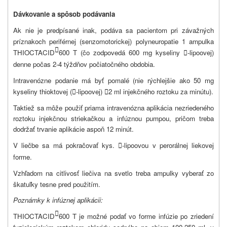
Dávkovanie a spôsob podávania
Ak nie je predpísané inak, podáva sa pacientom pri závažných
príznakoch periférnej (senzomotorickej) polyneuropatie 1 ampulka

THIOCTACID
600 T (čo zodpovedá 600 mg kyseliny
-lipoovej)

denne počas 2-4 týždňov počiatočného obdobia.
Intravenózne podanie má byť pomalé (nie rýchlejšie ako 50 mg
kyseliny thioktovej (
-lipoovej)
2 ml injekčného roztoku za minútu).


Taktiež sa môže použiť priama intravenózna aplikácia nezriedeného
roztoku injekčnou striekačkou a infúznou pumpou, pričom treba
dodržať trvanie aplikácie aspoň 12 minút.
V liečbe sa má pokračovať kys.
-lipoovou v perorálnej liekovej

forme.
Vzhľadom na citlivosť liečiva na svetlo treba ampulky vyberať zo
škatuľky tesne pred použitím.
Poznámky k infúznej aplikácii:

THIOCTACID
600 T je možné podať vo forme infúzie po zriedení