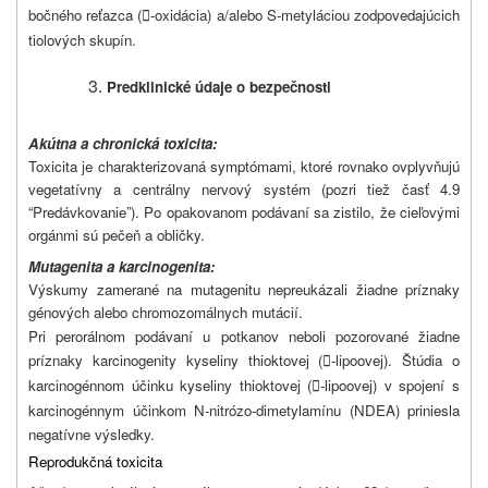
bočného reťazca (
-oxidácia) a/alebo S-metyláciou zodpovedajúcich

tiolových skupín.
Predklinické údaje o bezpečnosti
Akútna a chronická toxicita:
Toxicita je charakterizovaná symptómami, ktoré rovnako ovplyvňujú
vegetatívny a centrálny nervový systém (pozri tiež časť 4.9
“Predávkovanie”). Po opakovanom podávaní sa zistilo, že cieľovými
orgánmi sú pečeň a obličky.
Mutagenita a karcinogenita:
Výskumy zamerané na mutagenitu nepreukázali žiadne príznaky
génových alebo chromozomálnych mutácií.
Pri perorálnom podávaní u potkanov neboli pozorované žiadne
príznaky karcinogenity kyseliny thioktovej (
-lipoovej). Štúdia o

karcinogénnom účinku kyseliny thioktovej (
-lipoovej) v spojení s

karcinogénnym účinkom N-nitrózo-dimetylamínu (NDEA) priniesla
negatívne výsledky.
Reprodukčná toxicita