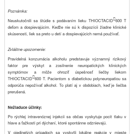
Poznámka:

Neuskutočnili sa štúdie s podávaním lieku THIOCTACID
600 T
deťom a dospievajúcim. Keďže nie sú k dispozícii žiadne klinické
skúsenosti, liek sa preto u detí a dospievajúcich nemá používať.
Zvláštne upozornenie:
Pravidelná konzumácia alkoholu predstavuje významný rizikový
faktor pre výskyt a zosilnenie neuropatických klinických
symptómov a môže ohroziť úspešnosť liečby liekom

THIOCTACID
600 T. Pacientom s diabetickou polyneuropatiou sa
odporúča nepožívať alkohol. To platí aj v obdobiach, keď je liečba
prerušená.
Nežiaduce účinky:
Po rýchlej intravenóznej injekcii sa občas vyskytuje pocit tlaku v
hlave a ťažkosti pri dýchaní, ktoré spontánne odznievajú.
V ojedinelých prípadoch sa vyskytli lokálne reakcie v mieste