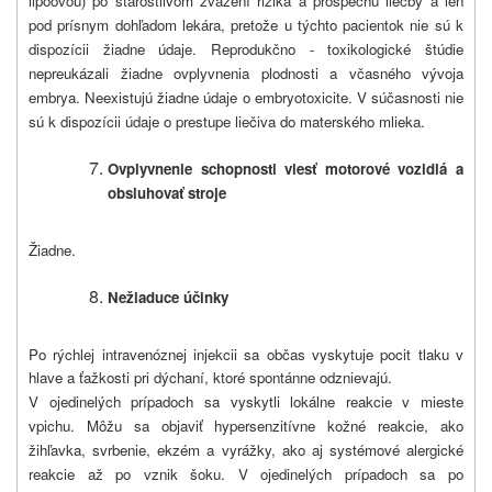
lipoovou) po starostlivom zvážení rizika a prospechu liečby a len
pod prísnym dohľadom lekára, pretože u týchto pacientok nie sú k
dispozícii žiadne údaje. Reprodukčno - toxikologické štúdie
nepreukázali žiadne ovplyvnenia plodnosti a včasného vývoja
embrya. Neexistujú žiadne údaje o embryotoxicite. V súčasnosti nie
sú k dispozícii údaje o prestupe liečiva do materského mlieka.
Ovplyvnenie schopnosti viesť motorové vozidlá a
obsluhovať
stroje
Žiadne.
Nežiaduce účinky
Po rýchlej intravenóznej injekcii sa občas vyskytuje pocit tlaku v
hlave a ťažkosti pri dýchaní, ktoré spontánne odznievajú.
V ojedinelých prípadoch sa vyskytli lokálne reakcie v mieste
vpichu. Môžu sa objaviť hypersenzitívne kožné reakcie, ako
žihľavka, svrbenie, ekzém a vyrážky, ako aj systémové alergické
reakcie až po vznik šoku. V ojedinelých prípadoch sa po