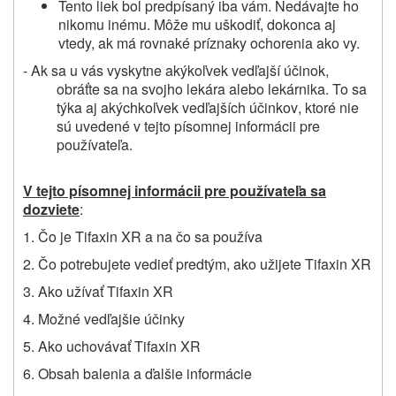
Tento liek bol predpísaný
iba vám
. Nedávajte ho
nikomu inému. Môže mu uškodiť, dokonca aj
vtedy, ak má rovnaké príznaky
ochorenia
ako vy.
- Ak
sa u vás vyskytne
akýkoľvek vedľajší účinok
,
obráťte sa na svojho
lekára alebo lekárnika
. To sa
týka aj akýchkoľvek vedľajších účinkov
, ktoré nie
sú uvedené v tejto písomnej informácii pre
používateľa.
V tejto písomnej informácii pre používateľa sa
dozviete
:
1. Čo je Tifaxin XR a na čo sa používa
2. Čo potrebujete vedieť predtým, ako užijete Tifaxin XR
3. Ako užívať Tifaxin XR
4. Možné vedľajšie účinky
5. Ako uchovávať Tifaxin XR
6. Obsah balenia a ďalšie informácie