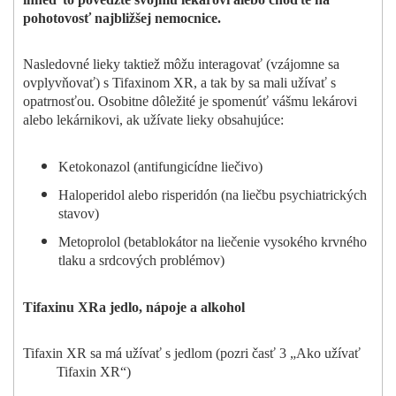
pohotovosť najbližšej nemocnice.
Nasledovné lieky taktiež môžu interagovať (vzájomne sa
ovplyvňovať) s Tifaxinom XR, a tak by sa mali užívať s
opatrnosťou. Osobitne dôležité je spomenúť vášmu lekárovi
alebo lekárnikovi, ak užívate lieky obsahujúce:
Ketokonazol (antifungicídne liečivo)
Haloperidol alebo risperidón (na liečbu psychiatrických
stavov)
Metoprolol (betablokátor na liečenie vysokého krvného
tlaku a srdcových problémov)
Tifaxinu XR
a jedlo, nápoje a alkohol
Tifaxin XR sa má užívať s jedlom (pozri časť 3 „Ako užívať
Tifaxin XR“)