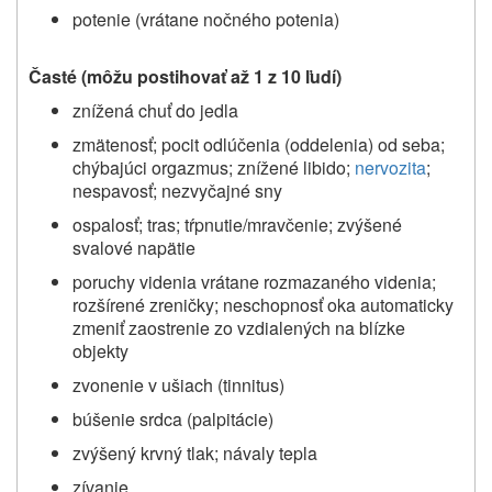
potenie (vrátane nočného potenia)
Časté (môžu postihovať až 1 z 10 ľudí)
znížená chuť do jedla
zmätenosť; pocit odlúčenia (oddelenia) od seba;
chýbajúci orgazmus; znížené libido;
nervozita
;
nespavosť; nezvyčajné sny
ospalosť; tras; tŕpnutie/mravčenie; zvýšené
svalové napätie
poruchy videnia vrátane rozmazaného videnia;
rozšírené zreničky; neschopnosť oka automaticky
zmeniť zaostrenie zo vzdialených na blízke
objekty
zvonenie v ušiach (tinnitus)
búšenie srdca (palpitácie)
zvýšený krvný tlak; návaly tepla
zívanie