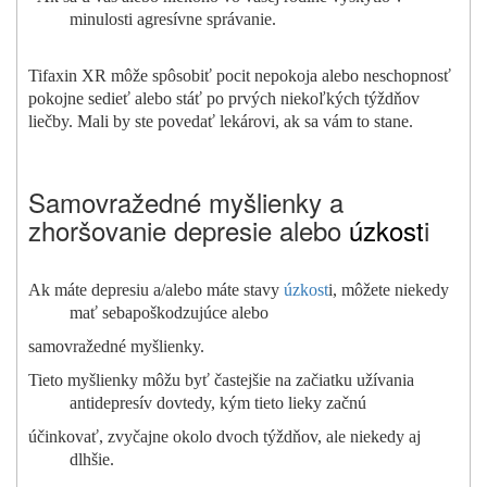
minulosti agresívne správanie.
Tifaxin XR môže spôsobiť pocit nepokoja alebo neschopnosť
pokojne sedieť alebo stáť po prvých niekoľkých týždňov
liečby. Mali by ste povedať lekárovi, ak sa vám to stane.
Samovražedné myšlienky a
zhoršovanie depresie alebo
úzkost
i
Ak máte depresiu a/alebo máte stavy
úzkost
i, môžete niekedy
mať sebapoškodzujúce alebo
samovražedné myšlienky.
Tieto myšlienky môžu byť častejšie na začiatku užívania
antidepresív dovtedy, kým tieto lieky začnú
účinkovať, zvyčajne okolo dvoch týždňov, ale niekedy aj
dlhšie.