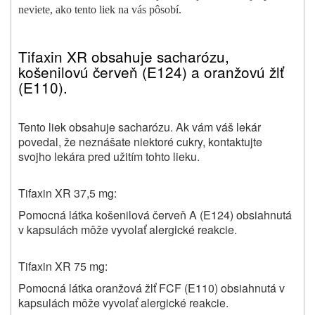
neviete, ako tento liek na vás pôsobí.
Tifaxin XR obsahuje sacharózu,
košenilovú červeň (E124) a oranžovú žlť
(E110).
Tento liek obsahuje sacharózu.
Ak vám váš lekár
povedal, že neznášate niektoré cukry, kontaktujte
svojho lekára pred užitím tohto lieku.
Tifaxin XR 37,5 mg:
Pomocná látka košenilová červeň A (E124) obsiahnutá
v kapsulách môže vyvolať alergické reakcie.
Tifaxin XR 75 mg:
Pomocná látka oranžová žlť FCF (E110) obsiahnutá v
kapsulách môže vyvolať alergické reakcie.