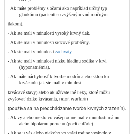
- Ak máte problémy s očami ako napríklad určitý typ
glaukómu (pacienti so zvýšeným vnútroočným
tlakom).
- Ak ste mali v minulosti vysoký krvný tlak.
- Ak ste mali v minulosti srdcové problémy.
- Ak ste mali v minulosti
záchvaty
.
- Ak ste mali v minulosti nízku hladinu sodíka v krvi
(hyponatriémia).
- Ak máte náchylnosť k tvorbe modrín alebo sklon ku
krvácaniu (ak ste mali v minulosti
krvácavé stavy) alebo ak užívate iné lieky, ktoré môžu
, napr. warfarín
zvyšovať riziko krvácania
(používa sa na predchádzanie tvorbe krvných zrazenín).
- Ak vy alebo niekto vo vašej rodine mal v minulosti mániu
alebo bipolárnu poruchu (pocit eufórie).
- Ak sa u vás alebo niekoho vo vašej rodine vyskytlo v