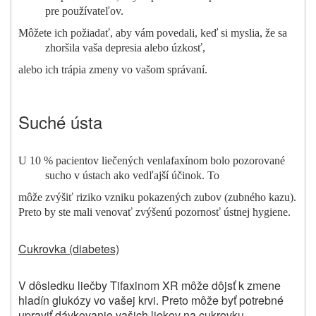
pre používateľov.
Môžete ich požiadať, aby vám povedali, keď si myslia, že sa
zhoršila vaša depresia alebo úzkosť,
alebo ich trápia zmeny vo vašom správaní.
Suché ústa
U 10 % pacientov liečených venlafaxínom bolo pozorované
sucho v ústach ako vedľajší účinok. To
môže zvýšiť riziko vzniku pokazených zubov (zubného kazu).
Preto by ste mali venovať zvýšenú pozornosť ústnej hygiene.
Cukrovka (diabetes)
V dôsledku liečby Tifaxinom XR môže dôjsť k zmene
hladín glukózy vo vašej krvi. Preto môže byť potrebné
upraviť dávkovanie vašich liekov na cukrovku.