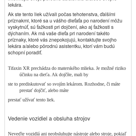
lekára.
Ak ste tento liek užívali počas tehotenstva, ďalšími
príznakmi, ktoré sa u vášho dieťaťa po narodení môžu
vyskytnúť, sú ťažkosti pri dojčení, ako aj ťažkosti s
dýchaním. Ak má vaše dieťa pri narodení takéto
príznaky, ktoré vás znepokojujú, kontaktujte svojho
lekára a/alebo pôrodnú asistentku, ktorí vám budú
schopní poradiť.
Tifaxin XR prechádza do materského mlieka. Je možné riziko
účinku na dieťa. Ak dojčíte, mali by
ste to prediskutovať so svojím lekárom. Rozhodne, či máte
prestať dojčiť, alebo máte
prestať užívať tento liek.
Vedenie vozidiel a obsluha strojov
Neveďte vozidlá ani neobsluhujte nástroje alebo stroje, pokiaľ