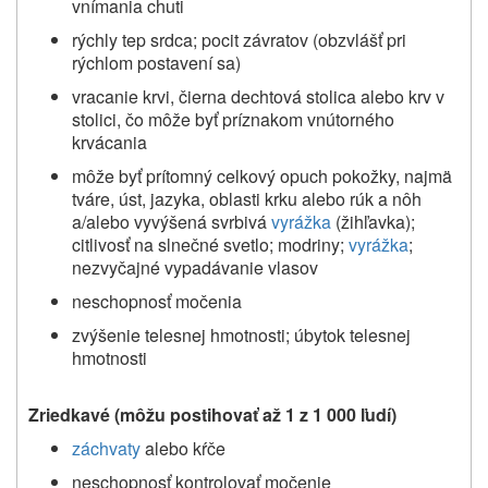
vnímania chuti
rýchly tep srdca; pocit závratov (obzvlášť pri
rýchlom postavení sa)
vracanie krvi, čierna dechtová stolica alebo krv v
stolici, čo môže byť príznakom vnútorného
krvácania
môže byť prítomný celkový opuch pokožky, najmä
tváre, úst, jazyka, oblasti krku alebo rúk a nôh
a/alebo vyvýšená svrbivá
vyrážka
(žihľavka);
citlivosť na slnečné svetlo; modriny;
vyrážka
;
nezvyčajné vypadávanie vlasov
neschopnosť močenia
zvýšenie telesnej hmotnosti; úbytok telesnej
hmotnosti
Zriedkavé (môžu postihovať až 1 z 1 000 ľudí)
záchvaty
alebo kŕče
neschopnosť kontrolovať močenie