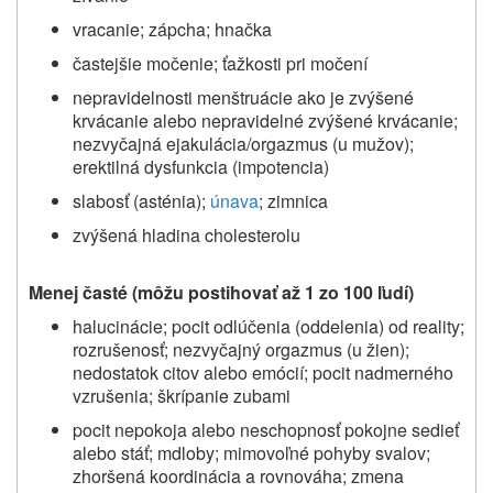
vracanie; zápcha; hnačka
častejšie močenie; ťažkosti pri močení
nepravidelnosti menštruácie ako je zvýšené
krvácanie alebo nepravidelné zvýšené krvácanie;
nezvyčajná ejakulácia/orgazmus (u mužov);
erektilná dysfunkcia (impotencia)
slabosť (asténia);
únava
; zimnica
zvýšená hladina cholesterolu
Menej časté (môžu postihovať až 1 zo 100 ľudí)
halucinácie; pocit odlúčenia (oddelenia) od reality;
rozrušenosť; nezvyčajný orgazmus (u žien);
nedostatok citov alebo emócií; pocit nadmerného
vzrušenia; škrípanie zubami
pocit nepokoja alebo neschopnosť pokojne sedieť
alebo stáť; mdloby; mimovoľné pohyby svalov;
zhoršená koordinácia a rovnováha; zmena