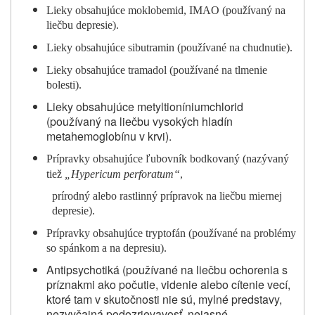
Lieky obsahujúce moklobemid, IMAO (používaný na
liečbu depresie).
Lieky obsahujúce sibutramin (používané na chudnutie).
Lieky obsahujúce tramadol (používané na tlmenie
bolesti).
Lieky obsahujúce metyltioníniumchlorid
(používaný na liečbu vysokých hladín
metahemoglobínu v krvi).
Prípravky obsahujúce ľubovník bodkovaný (nazývaný
tiež
„Hypericum perforatum“
,
prírodný alebo rastlinný prípravok na liečbu miernej
depresie).
Prípravky obsahujúce tryptofán (používané na problémy
so spánkom a na depresiu).
Antipsychotiká (používané na liečbu ochorenia s
príznakmi ako počutie, videnie alebo cítenie vecí,
ktoré tam v skutočnosti nie sú, mylné predstavy,
nezvyčajná podozrievavosť, nejasné