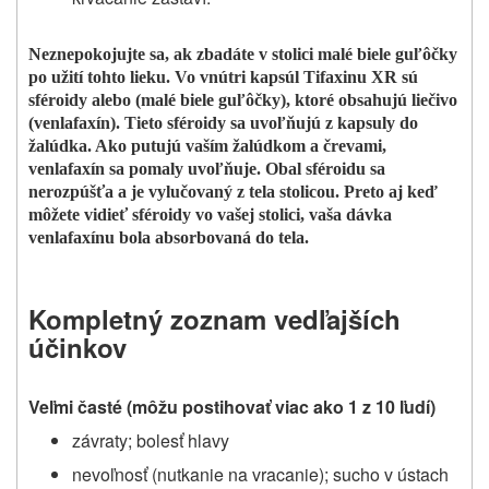
Neznepokojujte sa, ak zbadáte v stolici malé biele guľôčky
po užití tohto lieku. Vo vnútri kapsúl Tifaxinu XR sú
sféroidy alebo (malé biele guľôčky), ktoré obsahujú liečivo
(venlafaxín). Tieto sféroidy sa uvoľňujú z kapsuly do
žalúdka. Ako putujú vaším žalúdkom a črevami,
venlafaxín sa pomaly uvoľňuje. Obal sféroidu sa
nerozpúšťa a je vylučovaný z tela stolicou. Preto aj keď
môžete vidieť sféroidy vo vašej stolici, vaša dávka
venlafaxínu bola absorbovaná do tela.
Kompletný zoznam vedľajších
účinkov
Veľmi časté (môžu postihovať viac ako 1 z 10 ľudí)
závraty; bolesť hlavy
nevoľnosť (nutkanie na vracanie); sucho v ústach