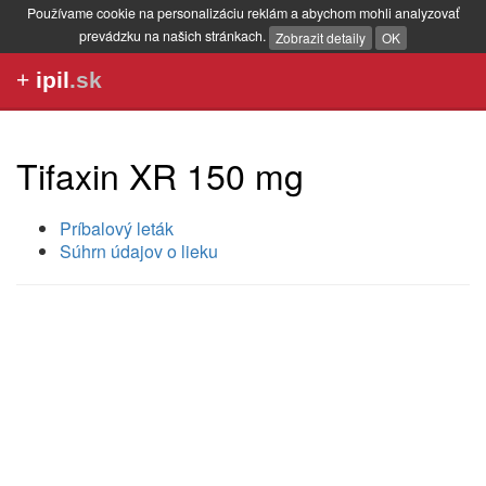
Používame cookie na personalizáciu reklám a abychom mohli analyzovať
prevádzku na našich stránkach.
Zobrazit detaily
OK
+
ipil
.sk
Tifaxin XR 150 mg
Príbalový leták
Súhrn údajov o lieku