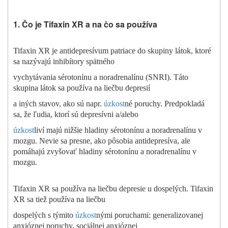
1. Čo je Tifaxin XR a na čo sa používa
Tifaxin XR je antidepresívum patriace do skupiny látok, ktoré
sa nazývajú inhibítory spätného
vychytávania sérotonínu a noradrenalínu (SNRI). Táto
skupina látok sa používa na liečbu depresií
a iných stavov, ako sú napr.
úzkost
né poruchy. Predpokladá
sa, že ľudia, ktorí sú depresívni a/alebo
úzkost
liví majú nižšie hladiny sérotonínu a noradrenalínu v
mozgu. Nevie sa presne, ako pôsobia antidepresíva, ale
pomáhajú zvyšovať hladiny sérotonínu a noradrenalínu v
mozgu.
Tifaxin XR sa používa na liečbu depresie u dospelých. Tifaxin
XR sa tiež používa na liečbu
dospelých s týmito
úzkost
nými poruchami: generalizovanej
anxióznej poruchy, sociálnej anxióznej