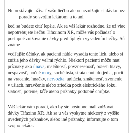
Neprestávajte užívať vašu liečbu alebo neznižujte si dávku bez
porady so svojím lekárom, a to ani
keď sa budete cítiť lepšie. Ak sa váš lekár rozhodne, že už viac
nepotrebujete liečbu Tifaxinom XR, môže vás požiadať o
postupné znižovanie dávky pred úplným vysadením liečby. Sú
známe
vedľajšie účinky, ak pacienti náhle vysadia tento liek, alebo si
znížia jeho dávky veľmi rýchlo. Niektorí pacienti môžu mať
príznaky ako
únava
, malátnosť, povznesenosť, bolesti hlavy,
nespavosť, nočné
mor
y, suché ústa, strata chuti do jedla, pocit
na vracanie, hnačky,
nervozita
, agitácia, zmätenosť, zvonenie
v ušiach, mravčenie alebo zriedka pocit elektrického šoku,
slabosť, potenie, kŕče alebo príznaky podobné chrípke.
Váš lekár vám poradí, ako by ste postupne mali znižovať
dávky Tifaxinu XR. Ak sa u vás vyskytne niektorý z vyššie
uvedených príznakov, alebo iné príznaky, informujte o tom
svojho lekára.