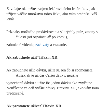
Zavolajte okamžite svojmu lekárovi alebo lekárnikovi, ak
užijete väčšie množstvo tohto lieku, ako vám predpísal váš
lekár.
Príznaky možného predávkovania sú: rýchly pulz, zmeny v
čulosti (od ospalosti až po kómu),
zahmlené videnie,
záchvaty
a vracanie.
Ak zabudnete užiť Tifaxin XR
Ak zabudnete užiť dávku, užite ju, len čo si spomeniete.
Avšak ak je už čas ďalšej dávky, neužite
vynechanú dávku a užite iba jednu dávku ako zvyčajne.
Neužívajte za deň vyššie dávky Tifaxinu XR, ako vám bolo
predpísané.
Ak prestanete užívať Tifaxin XR