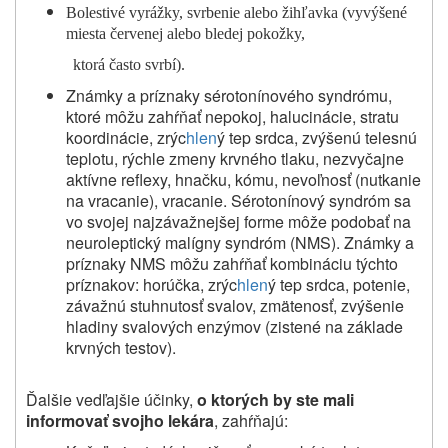
Bolestivé vyrážky, svrbenie alebo žihľavka (vyvýšené
miesta červenej alebo bledej pokožky,
ktorá často svrbí).
Známky a príznaky sérotonínového syndrómu,
ktoré môžu zahŕňať nepokoj, halucinácie, stratu
koordinácie, zrýc
hlen
ý tep srdca, zvýšenú telesnú
teplotu, rýchle zmeny krvného tlaku, nezvyčajne
aktívne reflexy, hnačku, kómu, nevoľnosť (nutkanie
na vracanie), vracanie. Sérotonínový syndróm sa
vo svojej najzávažnejšej forme môže podobať na
neuroleptický malígny syndróm (NMS). Známky a
príznaky NMS môžu zahŕňať kombináciu týchto
príznakov: horúčka, zrýc
hlen
ý tep srdca, potenie,
závažnú stuhnutosť svalov, zmätenosť, zvýšenie
hladiny svalových enzýmov (zistené na základe
krvných testov).
Ďalšie vedľajšie účinky,
o ktorých by ste mali
informovať svojho lekára
, zahŕňajú: