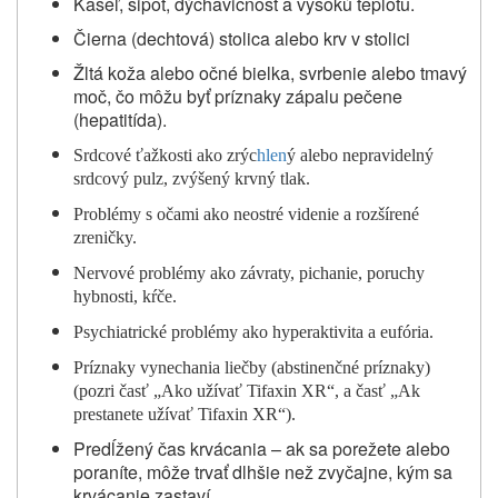
Kašeľ, sipot, dýchavičnosť a vysokú teplotu.
Čierna (dechtová) stolica alebo krv v stolici
Žltá koža alebo očné bielka, svrbenie alebo tmavý
moč, čo môžu byť príznaky zápalu pečene
(hepatitída).
Srdcové ťažkosti ako zrýc
hlen
ý alebo nepravidelný
srdcový pulz, zvýšený krvný tlak.
Problémy s očami ako neostré videnie a rozšírené
zreničky.
Nervové problémy ako závraty, pichanie, poruchy
hybnosti, kŕče.
Psychiatrické problémy ako hyperaktivita a eufória.
Príznaky vynechania liečby (abstinenčné príznaky)
(pozri časť „Ako užívať Tifaxin XR“, a časť „Ak
prestanete užívať Tifaxin XR“).
Predĺžený čas krvácania – ak sa porežete alebo
poraníte, môže trvať dlhšie než zvyčajne, kým sa
krvácanie zastaví.