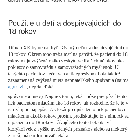
Použitie u detí a dospievajúcich do
18 rokov
Tifaxin XR by nemal byť užívaný deťmi a dospievajúcimi do
18 rokov. Okrem toho treba mať na pamäti, že pacienti do 18
rokov majú zvýšené riziko výskytu vedľajších účinkov ako
pokusov o samovraždu a samovražedných myšlienok. U
takýchto pacientov liečených antidepresívami bola taktiež
zaznamenaná zvýšená miera nepriateľského správania (najmä
agresivita
, nepriateľské
správanie a hnev). Napriek tomu, lekár môže predpísať tento
liek pacientom mladším ako 18 rokov, ak rozhodne, že je to v
ich záujme najlepšie. Ak lekár predpíše tento liek pacientovi
mladšiemu ako18 rokov, prosím, prediskutujte to s ním. Ak sa
u pacienta do 18 rokov užívajúceho tento liek objaví
ktorýkoľvek z vyššie uvedených príznakov alebo sa niektorý
zhorší, máte informovať lekára.