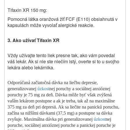
Tifaxin XR 150 mg:
Pomocná látka oranžová žlť FCF (E110) obsiahnutá v
kapsulách môže vyvolať alergické reakcie.
3. Ako užívať Tifaxin XR
Vždy užívajte tento liek presne tak, ako vám povedal
váš lekár. Ak si nie ste niečím istý, overte si to u svojho
lekára alebo lekárnika.
Odporúčaná začiatočná dávka na liečbu depresie,
generalizovanej
úzkost
nej poruchy a sociálnej anxióznej
poruchy je 75 mg za deň. Dávka môže byť však zvýšená
vaším lekárom postupne a ak je treba, tak až na maximálne
375 mg za deň pri depresii. Ak sa liečite na panickú poruchu,
začína sa nižšími dávkami (37,5 mg) a postupne sa dávka
zvyšuje. Maximálna dávka pri generalizovanej
úzkost
nej
poruche, sociálnej anxióznej poruche a panickej poruche je