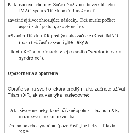
Parkinsonovej choroby. Súčasné užívanie ireverzibilného
IMAO spolu s Tifaxinom XR môže mať
závažné aj život ohrozujúce následky. Tiež musíte počkať
aspoň 7 dní po tom, ako skončíte s
užívaním Tifaxinu XR predtým, ako začnete užívať IMAO
„Iné lieky a
(pozri tiež časť nazvanú
Tifaxin XR“ a informácie v tejto časti o "sérotonínovom
syndróme").
Upozornenia a opatrenia
Obráťte sa na svojho
lekára
predtým, ako začnete užívať
Tifaxin XR, ak sa vás týka nasledovné:
- Ak užívate iné lieky, ktoré užívané spolu s Tifaxinom XR,
môžu zvýšiť riziko rozvinutia
sérotonínového syndrómu (pozri časť „Iné lieky a Tifaxin
XR“).