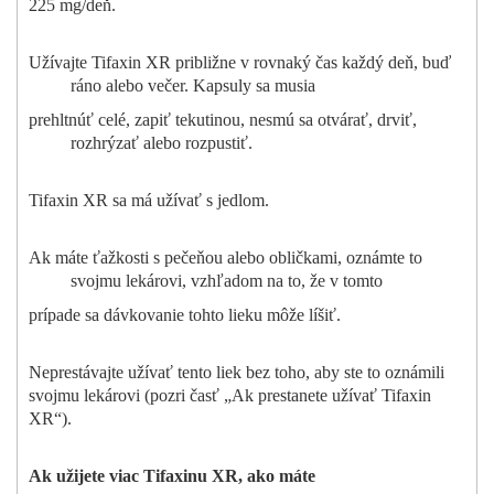
225 mg/deň.
Užívajte Tifaxin XR približne v rovnaký čas každý deň, buď
ráno alebo večer. Kapsuly sa musia
prehltnúť celé, zapiť tekutinou, nesmú sa otvárať, drviť,
rozhrýzať alebo rozpustiť.
Tifaxin XR sa má užívať s jedlom.
Ak máte ťažkosti s pečeňou alebo obličkami, oznámte to
svojmu lekárovi, vzhľadom na to, že v tomto
prípade sa dávkovanie tohto lieku môže líšiť.
Neprestávajte užívať tento liek bez toho, aby ste to oznámili
svojmu lekárovi (pozri časť „Ak prestanete užívať Tifaxin
XR“).
Ak užijete viac Tifaxinu XR, ako máte