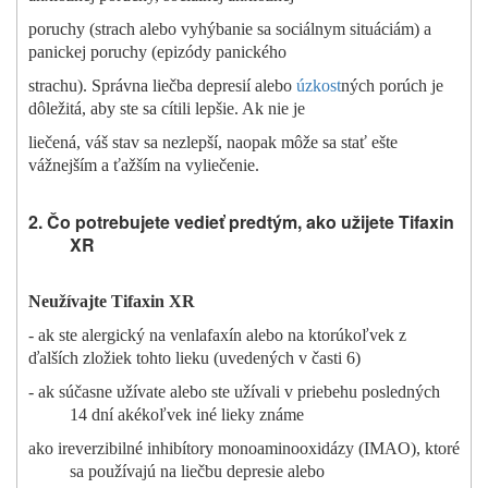
poruchy (strach alebo vyhýbanie sa sociálnym situáciám) a
panickej poruchy (epizódy panického
strachu). Správna liečba depresií alebo
úzkost
ných porúch je
dôležitá, aby ste sa cítili lepšie. Ak nie je
liečená, váš stav sa nezlepší, naopak môže sa stať ešte
vážnejším a ťažším na vyliečenie.
2. Čo potrebujete vedieť predtým, ako užijete Tifaxin
XR
Neužívajte Tifaxin XR
- ak ste alergický na venlafaxín alebo na ktorúkoľvek z
ďalších zložiek tohto lieku (uvedených v časti 6)
- ak súčasne užívate alebo ste užívali v priebehu posledných
14 dní akékoľvek iné lieky známe
ako ireverzibilné inhibítory monoaminooxidázy (IMAO), ktoré
sa používajú na liečbu depresie alebo