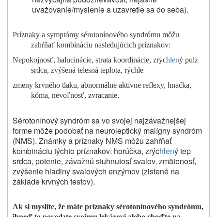
uvažovanie/myslenie a uzavretie sa do seba).
Príznaky a symptómy sérotonínového syndrómu môžu
zahŕňať kombináciu nasledujúcich príznakov:
Nepokojnosť, halucinácie, strata koordinácie, zrýc
hlen
ý pulz
srdca, zvýšená telesná teplota, rýchle
zmeny krvného tlaku, abnormálne aktívne reflexy, hnačka,
kóma, nevoľnosť, zvracanie.
Sérotonínový syndróm sa vo svojej najzávažnejšej
forme môže podobať na neuroleptický malígny syndróm
(NMS). Známky a príznaky NMS môžu zahŕňať
kombináciu týchto príznakov: horúčka, zrýc
hlen
ý tep
srdca, potenie, závažnú stuhnutosť svalov, zmätenosť,
zvýšenie hladiny svalových enzýmov (zistené na
základe krvných testov).
Ak si myslíte, že máte príznaky sérotonínového syndrómu,
ihneď to povedzte svojmu lekárovi alebo choďte na