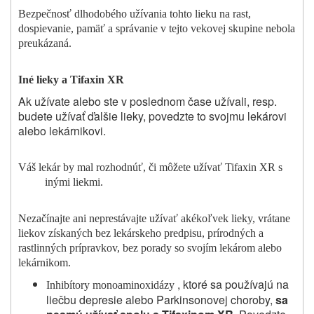
Bezpečnosť dlhodobého užívania tohto lieku na rast,
dospievanie, pamäť a správanie v tejto vekovej skupine nebola
preukázaná.
Iné lieky a Tifaxin XR
Ak
užívate
alebo ste v poslednom čase
užívali
, resp.
budete užívať
ďalšie lieky, povedzte
to svojmu lekárovi
alebo lekárnikovi.
Váš lekár by mal rozhodnúť, či môžete užívať Tifaxin XR s
inými liekmi.
Nezačínajte ani neprestávajte užívať akékoľvek lieky, vrátane
liekov získaných bez lekárskeho predpisu, prírodných a
rastlinných prípravkov, bez porady so svojím lekárom alebo
lekárnikom.
, ktoré sa používajú na
Inhibítory monoaminoxidázy
liečbu depresie alebo Parkinsonovej choroby,
sa