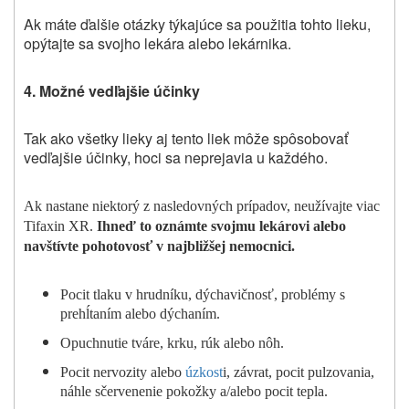
Ak máte ďalšie otázky týkajúce sa použitia tohto lieku,
opýtajte sa svojho lekára alebo lekárnika.
4. Možné vedľajšie účinky
Tak ako všetky lieky aj tento liek môže spôsobovať
vedľajšie účinky, hoci sa neprejavia u každého.
Ak nastane niektorý z nasledovných prípadov, neužívajte viac
Tifaxin XR.
Ihneď to oznámte svojmu lekárovi alebo
navštívte pohotovosť v najbližšej nemocnici.
Pocit tlaku v hrudníku, dýchavičnosť, problémy s
prehĺtaním alebo dýchaním.
Opuchnutie tváre, krku, rúk alebo nôh.
Pocit nervozity alebo
úzkost
i, závrat, pocit pulzovania,
náhle sčervenenie pokožky a/alebo pocit tepla.