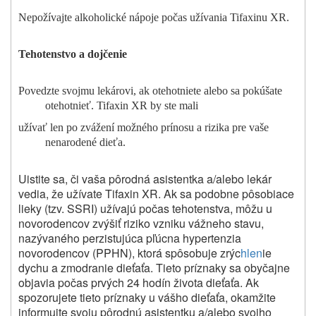
Nepožívajte alkoholické nápoje počas užívania Tifaxinu XR.
Tehotenstvo a dojčenie
Povedzte svojmu lekárovi, ak otehotniete alebo sa pokúšate
otehotnieť. Tifaxin XR by ste mali
užívať len po zvážení možného prínosu a rizika pre vaše
nenarodené dieťa.
Uistite sa, či vaša pôrodná asistentka a/alebo lekár
vedia, že užívate Tifaxin XR. Ak sa podobne pôsobiace
lieky (tzv. SSRI) užívajú počas tehotenstva, môžu u
novorodencov zvýšiť riziko vzniku vážneho stavu,
nazývaného perzistujúca pľúcna hypertenzia
novorodencov (PPHN), ktorá spôsobuje zrýc
hlen
ie
dychu a zmodranie dieťaťa. Tieto príznaky sa obyčajne
objavia počas prvých 24 hodín života dieťaťa. Ak
spozorujete tieto príznaky u vášho dieťaťa, okamžite
informujte svoju pôrodnú asistentku a/alebo svojho