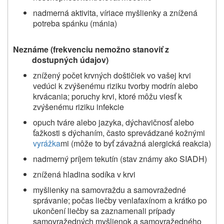
nadmerná aktivita, víriace myšlienky a znížená
potreba spánku (mánia)
Neznáme (frekvenciu nemožno stanoviť z
dostupných údajov)
znížený počet krvných doštičiek vo vašej krvi
vedúci k zvýšenému riziku tvorby modrín alebo
krvácania; poruchy krvi, ktoré môžu viesť k
zvýšenému riziku infekcie
opuch tváre alebo jazyka, dýchavičnosť alebo
ťažkosti s dýchaním, často sprevádzané kožnými
vyrážka
mi (môže to byť závažná alergická reakcia)
nadmerný príjem tekutín (stav známy ako SIADH)
znížená hladina sodíka v krvi
myšlienky na samovraždu a samovražedné
správanie; počas liečby venlafaxínom a krátko po
ukončení liečby sa zaznamenali prípady
samovražedných myšlienok a samovražedného