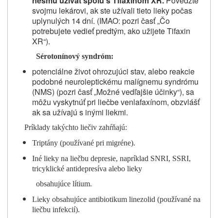
nesmú užívať spolu s Tifaxinom XR.
Povedzte
svojmu lekárovi, ak ste užívali tieto lieky počas
uplynulých 14 dní. (IMAO: pozri časť „Čo
potrebujete vedieť predtým, ako užijete Tifaxin
XR“).
Sérotonínový syndróm:
potenciálne život ohrozujúci stav, alebo reakcie
podobné neuroleptickému malígnemu syndrómu
(NMS) (pozri časť „Možné vedľajšie účinky“), sa
môžu vyskytnúť pri liečbe venlafaxínom, obzvlášť
ak sa užívajú s inými liekmi.
Príklady takýchto liečiv zahŕňajú:
Triptány (používané pri migréne).
Iné lieky na liečbu depresie, napríklad SNRI, SSRI,
tricyklické antidepresíva alebo lieky
obsahujúce lítium.
Lieky obsahujúce antibiotikum linezolid (používané na
liečbu infekcií).