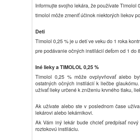
Informujte svojho lekára, že používate Timolol
timolol môže zmeniť účinok niektorých liekov p
Deti
Timolol 0,25 %
je u detí ve veku do 1 roka kont
pre podávanie očných instilácií deťom od 1 do 8
Iné lieky a TIMOLOL 0,25 %
Timolol 0,25 % môže ovplyvňovať alebo byť 
ostatných očných instilácií k liečbe glaukómu.
užívať lieky určené k zníženiu krvného tlaku, li
Ak užívate alebo ste v poslednom čase užívali
lekárovi alebo lekárnikovi.
Ak Vám iný lekár bude chcieť predpísať nový 
roztokovú instiláciu.