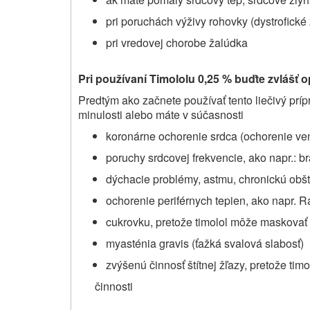
pri poruchách výživy rohovky (dystrofick
pri vredovej chorobe žalúdka
Pri používaní Timololu 0,25 % buďte zvlášť 
Predtým ako začnete používať tento liečivý príp
minulosti alebo máte v súčasnosti
koronárne ochorenie srdca (ochorenie venc
poruchy srdcovej frekvencie, ako napr.: b
dýchacie problémy, astmu, chronickú obš
ochorenie periférnych tepien, ako napr
cukrovku, pretože timolol môže maskovať 
myasténia gravis (ťažká svalová slabosť)
zvýšenú činnosť štítnej žľazy, pretože ti
činnosti