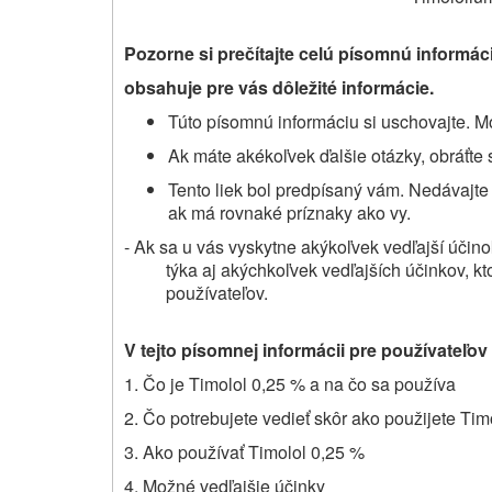
Pozorne si prečítajte celú písomnú informác
obsahuje pre vás dôležité informácie.
Túto písomnú informáciu si uschovajte. Mo
Ak máte akékoľvek ďalšie otázky, obráťte 
Tento liek bol predpísaný vám. Nedávajte
ak má rovnaké príznaky ako vy.
- Ak sa u vás vyskytne akýkoľvek vedľajší účino
týka aj akýchkoľvek vedľajších účinkov, kt
používateľov.
V tejto písomnej informácii pre používateľov
1. Čo je Timolol 0,25 % a na čo sa používa
2. Čo potrebujete vedieť skôr ako použijete Tim
3. Ako používať Timolol 0,25 %
4. Možné vedľajšie účinky