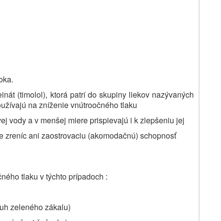
oka.
nát (timolol), ktorá patrí do skupiny liekov nazývaných
oužívajú na zníženie vnútroočného tlaku
ej vody a v menšej miere prispievajú i k zlepšeniu jej
ie zreníc ani zaostrovaciu (akomodačnú) schopnosť
ného tlaku v týchto prípadoch :
uh zeleného zákalu)