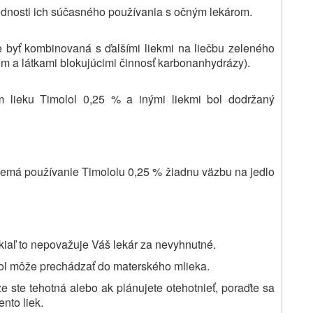
hodnosti ich súčasného používania s očným lekárom.
e byť kombinovaná s ďalšími liekmi na liečbu zeleného
nom a látkami blokujúcimi činnosť karbonanhydrázy).
 lieku Timolol 0,25 % a inými liekmi bol dodržaný
 nemá používanie Timololu 0,25 % žiadnu väzbu na jedlo
kiaľ to nepovažuje Váš lekár za nevyhnutné.
olol môže prechádzať do materského mlieka.
 že ste tehotná alebo ak plánujete otehotnieť, poraďte sa
nto liek.