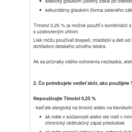
afakický glaukóm (zelený zákal po odstrá
sekundárny glaukóm (forma zeleného záka
Timolol 0,25 % je možné použiť v kombinácii s
s uzatvoreným uhlom.
Liek môžu používať dospelí, mladiství a deti o
dohľadom detského očného lekára.
Ak sa príznaky vášho ochorenia nezlepšia, alebo
2. Čo potrebujete vedieť skôr, ako použijet
Nepoužívajte Timolol 0,25 %
- keď ste alergický na timolol alebo na ktorúkoľv
ak máte v súčasnosti alebo ste mali v mi
chronický obštrukčný zápal priedušiek
ak máte pomalý srdcový tep, srdcové zly