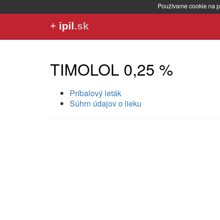
Používame cookie na p
+
ipil
.sk
TIMOLOL 0,25 %
Príbalový leták
Súhrn údajov o lieku