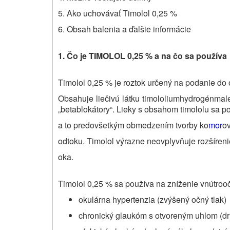
5. Ako uchovávať Timolol 0,25 %
6. Obsah balenia a ďalšie informácie
1. Čo je TIMOLOL 0,25
%
a na čo sa používa
Timolol 0,25 % je roztok určený na podanie do 
Obsahuje liečivú látku timololiumhydrogénmalei
„betablokátory“. Lieky s obsahom timololu sa p
a to predovšetkým obmedzením tvorby ko
mor
ov
odtoku. Timolol výrazne neovplyvňuje rozšíren
oka.
Timolol 0,25 % sa používa na zníženie vnútrooč
okulárna hypertenzia (zvýšený očný tlak)
chronický glaukóm s otvoreným uhlom (dr