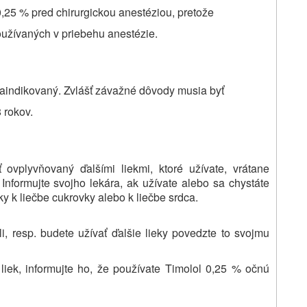
0,25 % pred chirurgickou anestéziou, pretože
oužívaných v priebehu anestézie.
raindikovaný.
Zvlášť závažné dôvody musia byť
 rokov.
ovplyvňovaný ďalšími liekmi, ktoré užívate, vrátane
 Informujte svojho lekára, ak užívate alebo sa chystáte
eky k liečbe cukrovky alebo k liečbe srdca.
, resp. budete užívať ďalšie lieky povedzte to svojmu
liek, informujte ho, že používate Timolol 0,25 % očnú