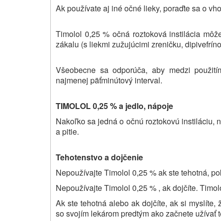
Ak používate aj iné očné lieky, poraďte sa o v
Timolol 0,25 % očná roztoková instilácia môž
zákalu (s liekmi zužujúcimi zreničku, dipivefrí
Všeobecne sa odporúča, aby medzi použitím
najmenej päťminútový interval.
TIMOLOL 0,25 % a jedlo, nápoje
Nakoľko sa jedná o očnú roztokovú instiláciu,
a pitie.
Tehotenstvo a dojčenie
Nepoužívajte Timolol
0,25 % ak ste tehotná, po
Nepoužívajte Timolol
0,25 % , ak dojčíte. Tim
Ak ste tehotná alebo ak dojčíte, ak si myslíte,
so svojím lekárom predtým ako začnete užívať te