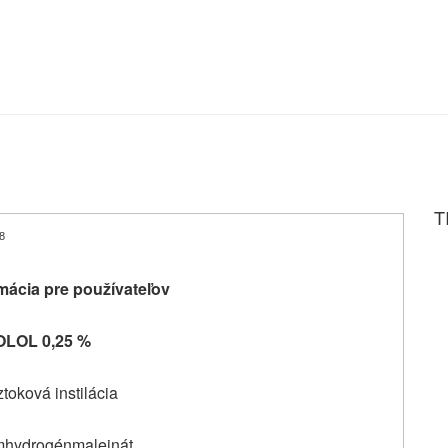
T
8
mácia pre používateľov
OLOL 0,25 %
toková instilácia
mhydrogénmaleinát