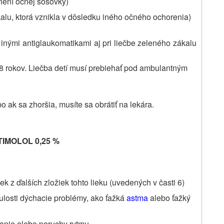
není očnej šošovky)
lu, ktorá vznikla v dôsledku iného očného ochorenia)
 inými antiglaukomatikami aj pri liečbe zeleného zákalu
d 8 rokov. Liečba detí musí prebiehať pod ambulantným
 ak sa zhoršia, musíte sa obrátiť na lekára.
e TIMOLOL 0,25
%
ek z ďalších zložiek tohto lieku (uvedených v časti 6)
nulosti dýchacie problémy, ako ťažká
astma
alebo ťažký
hanie alebo poruchy rytmu