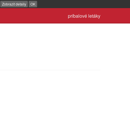
.
Zobrazit detaily
OK
príbalové letáky