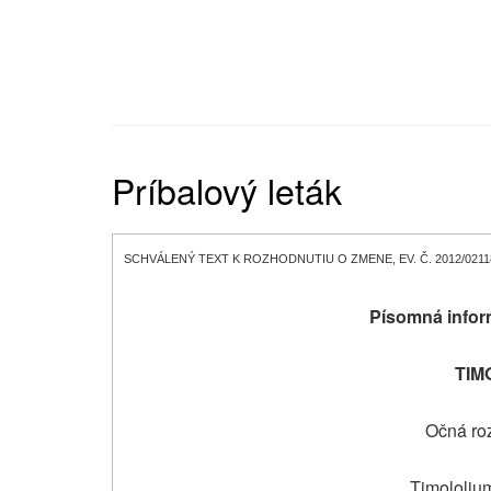
Príbalový leták
SCHVÁLENÝ TEXT K ROZHODNUTIU O
ZMENE
, EV. Č. 2012/0211
Písomná infor
TIM
Očná roz
Timololiu