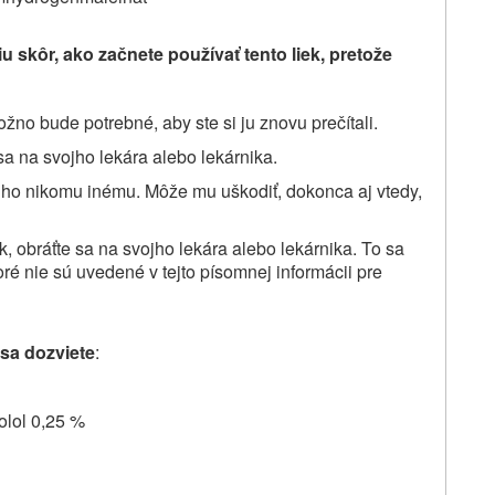
iu skôr, ako začnete používať
tento liek, pretože
žno bude potrebné, aby ste si ju znovu prečítali.
sa na svojho lekára alebo lekárnika.
 ho nikomu inému. Môže mu uškodiť, dokonca aj vtedy,
k, obráťte sa na svojho lekára alebo lekárnika. To sa
oré nie sú uvedené v tejto písomnej informácii pre
 sa dozviete
:
olol 0,25 %