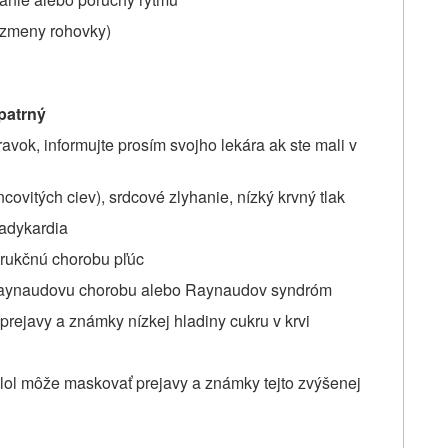
é zmeny rohovky)
opatrný
ravok, informujte prosím svojho lekára ak ste mali v
ovitých ciev), srdcové zlyhanie, nízký krvný tlak
radykardia
trukčnú chorobu pľúc
. Raynaudovu chorobu alebo Raynaudov syndróm
prejavy a známky nízkej hladiny cukru v krvi
molol môže maskovať prejavy a známky tejto zvýšenej