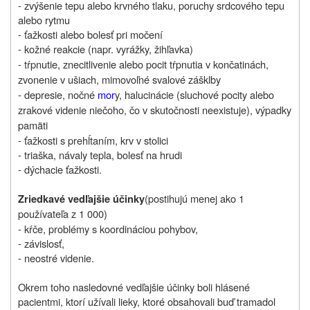
- zvýšenie tepu alebo krvného tlaku, poruchy srdcového tepu
alebo rytmu
- ťažkosti alebo bolesť pri močení
- kožné reakcie (napr. vyrážky, žihľavka)
- tŕpnutie, znecitlivenie alebo pocit tŕpnutia v končatinách,
zvonenie v ušiach, mimovoľné svalové zášklby
- depresie, nočné
mor
y, halucinácie (sluchové pocity alebo
zrakové videnie niečoho, čo v skutočnosti neexistuje), výpadky
pamäti
- ťažkosti s prehĺtaním, krv v stolici
- triaška, návaly tepla, bolesť na hrudi
- dýchacie ťažkosti.
(postihujú
menej ako 1
Zriedkavé vedľajšie účinky
používateľa z 1 000)
- kŕče, problémy s koordináciou pohybov,
- závislosť,
- neostré videnie.
Okrem toho nasledovné vedľajšie účinky boli hlásené
pacientmi, ktorí užívali lieky, ktoré obsahovali buď tramadol