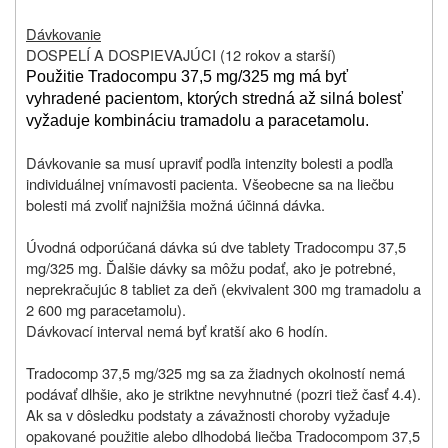
Dávkovanie
DOSPELÍ A DOSPIEVAJÚCI (12
rokov a starší)
Použitie Tradocompu 37,5 mg/325 mg má byť
vyhradené pacientom, ktorých stredná až silná bolesť
vyžaduje kombináciu tramadolu a paracetamolu.
Dávkovanie sa musí upraviť podľa intenzity bolesti a podľa
individuálnej vnímavosti pacienta. Všeobecne sa na liečbu
bolesti má zvoliť najnižšia možná účinná dávka.
Úvodná odporúčaná dávka sú dve tablety Tradocompu 37,5
mg/325 mg. Ďalšie dávky sa môžu podať, ako je potrebné,
neprekračujúc 8 tabliet za deň (ekvivalent 300 mg tramadolu a
2 600 mg paracetamolu).
Dávkovací interval nemá byť kratší ako 6 hodín.
Tradocomp 37,5 mg/325 mg sa za žiadnych okolností nemá
podávať dlhšie, ako je striktne nevyhnutné (pozri tiež časť 4.4).
Ak sa v dôsledku podstaty a závažnosti choroby vyžaduje
opakované použitie alebo dlhodobá liečba Tradocompom 37,5