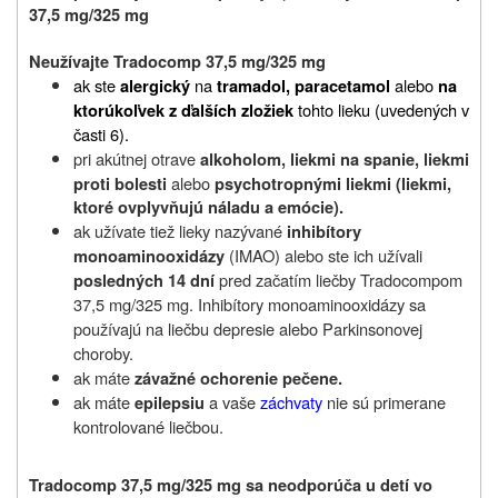
37,5 mg/325 mg
Neužívajte Tradocomp 37,5 mg/325 mg
ak ste
na
alebo
alergický
tramadol, paracetamol
na
tohto lieku (uvedených v
ktorúkoľvek z ďalších zložiek
časti 6).
pri akútnej otrave
alkoholom, liekmi na spanie, liekmi
alebo
proti bolesti
psychotropnými liekmi (liekmi,
ktoré ovplyvňujú náladu a emócie).
ak užívate tiež lieky nazývané
inhibítory
(IMAO) alebo ste ich užívali
monoaminooxidázy
pred začatím liečby Tradocompom
posledných 14 dní
37,5 mg/325 mg. Inhibítory monoaminooxidázy sa
používajú na liečbu depresie alebo Parkinsonovej
choroby.
ak máte
závažné ochorenie pečene.
ak máte
a vaše
záchvaty
nie sú primerane
epilepsiu
kontrolované liečbou.
Tradocomp 37,5 mg/325 mg sa neodporúča u detí vo