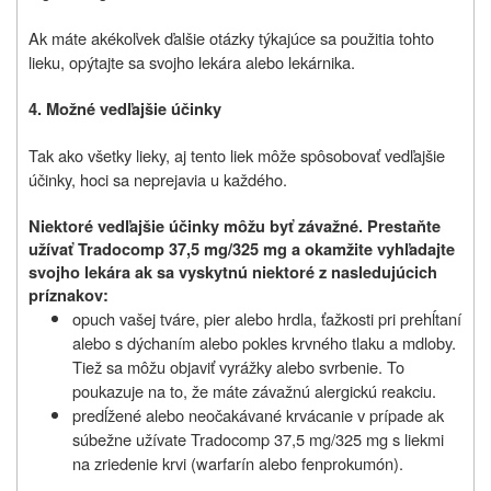
Ak máte akékoľvek ďalšie otázky týkajúce sa použitia tohto
lieku, opýtajte sa svojho lekára alebo lekárnika.
4. Možné vedľajšie účinky
Tak ako všetky lieky, aj tento liek môže spôsobovať vedľajšie
účinky, hoci sa neprejavia u každého.
Niektoré vedľajšie účinky môžu byť závažné. Prestaňte
užívať Tradocomp 37,5 mg/325 mg a okamžite vyhľadajte
svojho lekára ak sa vyskytnú niektoré z nasledujúcich
príznakov:
opuch vašej tváre, pier alebo hrdla, ťažkosti pri prehĺtaní
alebo s dýchaním alebo pokles krvného tlaku a mdloby.
Tiež sa môžu objaviť vyrážky alebo svrbenie. To
poukazuje na to, že máte závažnú alergickú reakciu.
predĺžené alebo neočakávané krvácanie v prípade ak
súbežne užívate Tradocomp 37,5 mg/325 mg s liekmi
na zriedenie krvi (warfarín alebo fenprokumón).