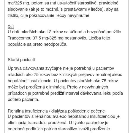
mg/325 mg, potom sa má uskutočniť starostlivé, pravidelné
sledovanie (ak je to možné, s prestávkami v liečbe), aby sa
zistilo, či je pokračovanie liečby nevyhnutné.
Deti
U detí mladších ako 12 rokov sa účinné a bezpečné použitie
Tradocompu 37,5 mg/325 mg nestanovilo. Liečba tejto
populácie sa preto neodporúča.
Starší pacienti
Úprava dávkovania zvyčajne nie je potrebná u pacientov
mladších ako 75 rokov bez klinických prejavov renálnej alebo
hepatálnej insuficiencie. U pacientov starších ako 75 rokov
môže byť predĺžená eliminácia. Preto v nevyhnutných
prípadoch je potrebné predĺžiť interval dávkovania lieku podľa
potrieb pacienta
.
Renálna insuficiencia / dialýza
a poškodenie pečene
U pacientov s renálnou a/alebo hepatálnou insuficienciou je
eliminácia tramadolu predĺžená. U týchto pacientov je
potrebné podľa ich potrieb starostlivo zvážiť predĺženie