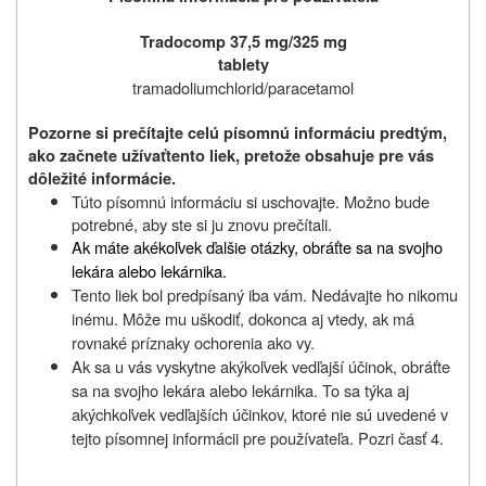
Tradocomp 37,5 mg/325 mg
tablety
tramadoliumchlorid/paracetamol
Pozorne si prečítajte celú písomnú informáciu predtým,
ako začnete užívať
tento liek, pretože obsahuje pre vás
dôležité informácie.
Túto písomnú informáciu si uschovajte. Možno bude
potrebné, aby ste si ju znovu prečítali.
Ak máte akékoľvek ďalšie otázky, obráťte sa na svojho
lekára alebo lekárnika.
Tento liek bol predpísaný iba vám. Nedávajte ho nikomu
inému. Môže mu uškodiť, dokonca aj vtedy, ak má
rovnaké príznaky ochorenia ako vy.
Ak
sa u vás vyskytne
akýkoľvek vedľajší účinok
, obráťte
sa na svojho lekára
alebo
lekárnika. To sa týka aj
akýchkoľvek vedľajších účinkov
, ktoré nie sú uvedené v
tejto písomnej informácii pre používateľa
. Pozri časť 4.