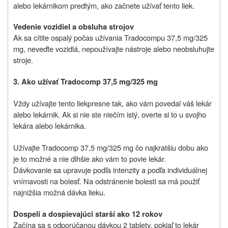
alebo lekárnikom predtým, ako začnete užívať tento liek.
Vedenie vozidiel a obsluha strojov
Ak sa cítite ospalý počas užívania Tradocompu 37,5 mg/325
mg, neveďte vozidlá, nepoužívajte nástroje alebo neobsluhujte
stroje.
3. Ako užívať Tradocomp 37,5 mg/325 mg
Vždy užívajte
tento liek
presne tak, ako vám povedal váš lekár
alebo lekárnik
. Ak si nie ste niečím istý, overte si to u svojho
lekára alebo lekárnika.
Užívajte Tradocomp 37,5 mg/325 mg čo najkratšiu dobu ako
je to možné a nie dlhšie ako vám to povie lekár.
Dávkovanie sa upravuje podľa intenzity a podľa individuálnej
vnímavosti na bolesť. Na odstránenie bolesti sa má použiť
najnižšia možná dávka lieku.
Dospelí a dospievajúci starší ako 12 rokov
Začína sa s odporúčanou dávkou 2 tablety, pokiaľ to lekár