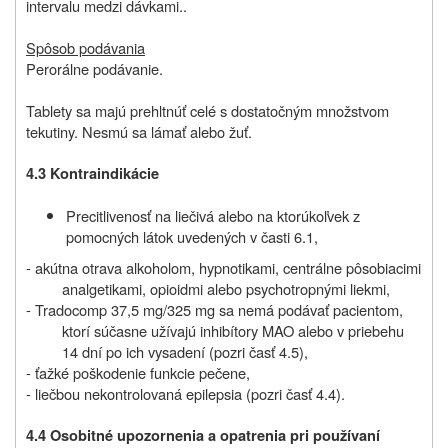
intervalu medzi dávkami.
.
Spôsob podávania
Perorálne podávanie.
Tablety sa majú prehltnúť celé s dostatočným množstvom
tekutiny. Nesmú sa lámať alebo žuť.
4.3 Kontraindikácie
Precitlivenosť na liečivá alebo na ktorúkoľvek z
pomocných látok uvedených v časti 6.1,
- akútna otrava alkoholom, hypnotikami, centrálne pôsobiacimi
analgetikami, opioidmi alebo psychotropnými liekmi,
- Tradocomp 37,5 mg/325 mg sa nemá podávať pacientom,
ktorí súčasne užívajú inhibítory MAO alebo v priebehu
14 dní po ich vysadení (pozri časť 4.5),
- ťažké poškodenie funkcie pečene,
- liečbou nekontrolovaná epilepsia (pozri časť 4.4).
4.4 Osobitné upozornenia a opatrenia pri používaní