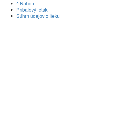
^ Nahoru
Príbalový leták
Súhrn údajov o lieku