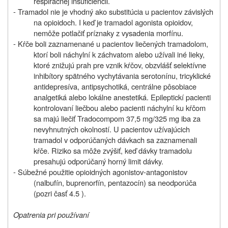
respiračnej insuficiencii.
- Tramadol nie je vhodný ako substitúcia u pacientov závislých
na opioidoch. I keď je tramadol agonista opioidov,
nemôže potlačiť príznaky z vysadenia morfínu.
- Kŕče boli zaznamenané u pacientov liečených tramadolom,
ktorí boli náchylní k záchvatom alebo užívali iné lieky,
ktoré znižujú prah pre vznik kŕčov, obzvlášť selektívne
inhibítory spätného vychytávania serotonínu, tricyklické
antidepresíva, antipsychotiká, centrálne pôsobiace
analgetiká alebo lokálne anestetiká. Epileptickí pacienti
kontrolovaní liečbou alebo pacienti náchylní ku kŕčom
sa majú liečiť Tradocompom 37,5 mg/325 mg iba za
nevyhnutných okolností. U pacientov užívajúcich
tramadol v odporúčaných dávkach sa zaznamenali
kŕče. Riziko sa môže zvýšiť, keď dávky tramadolu
presahujú odporúčaný horný limit dávky.
- Súbežné použitie opioidných agonistov-antagonistov
(nalbufín, buprenorfín, pentazocín) sa neodporúča
(pozri časť 4.5 ).
Opatrenia pri používaní