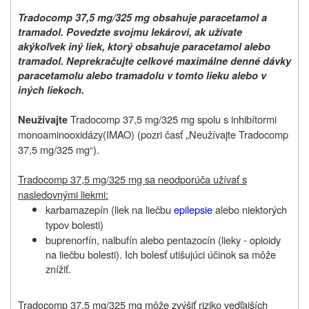
Tradocomp 37,5 mg/325 mg obsahuje paracetamol a
tramadol. Povedzte svojmu lekárovi, ak užívate
akýkoľvek iný liek, ktorý obsahuje paracetamol alebo
tramadol. Neprekračujte celkové maximálne denné dávky
paracetamolu alebo tramadolu v tomto lieku alebo v
iných liekoch.
Tradocomp 37,5 mg/325 mg spolu s inhibítormi
Neužívajte
monoaminooxidázy
(IMAO) (pozri časť „Neužívajte Tradocomp
37,5 mg/325 mg“
).
Tradocomp 37,5 mg/325 mg sa neodporúča užívať s
nasledovnými liekmi:
karbamazepín (liek na liečbu
epilepsie
alebo niektorých
typov bolesti)
buprenorfín, nalbufín alebo pentazocín (lieky - opioidy
na liečbu bolesti). Ich bolesť utišujúci účinok sa môže
znížiť.
Tradocomp 37,5 mg/325 mg môže zvýšiť riziko vedľajších