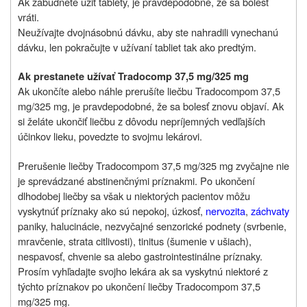
Ak zabudnete užiť tablety, je pravdepodobné, že sa bolesť
vráti.
Neužívajte dvojnásobnú dávku, aby ste nahradili vynechanú
dávku, len pokračujte v užívaní tabliet tak ako predtým.
Ak prestanete užívať Tradocomp 37,5 mg/325 mg
Ak ukončíte alebo náhle prerušíte liečbu Tradocompom 37,5
mg/325 mg, je pravdepodobné, že sa bolesť znovu objaví. Ak
si želáte ukončiť liečbu z dôvodu nepríjemných vedľajších
účinkov lieku, povedzte to svojmu lekárovi.
Prerušenie liečby Tradocompom 37,5 mg/325 mg zvyčajne nie
je sprevádzané abstinenčnými príznakmi. Po ukončení
dlhodobej liečby sa však u niektorých pacientov môžu
vyskytnúť príznaky ako sú nepokoj, úzkosť,
nervozita
,
záchvaty
paniky, halucinácie, nezvyčajné senzorické podnety (svrbenie,
mravčenie, strata citlivosti), tinitus (šumenie v ušiach),
nespavosť, chvenie sa alebo gastrointestinálne príznaky.
Prosím vyhľadajte svojho lekára ak sa vyskytnú niektoré z
týchto príznakov po ukončení liečby Tradocompom 37,5
mg/325 mg.