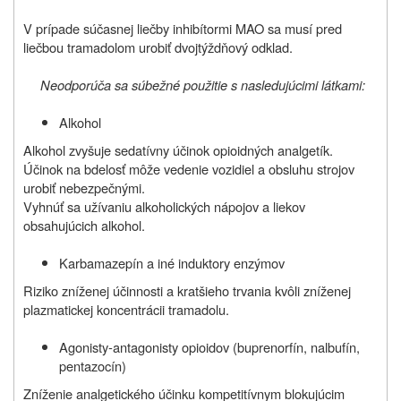
V prípade súčasnej liečby inhibítormi MAO sa musí pred
liečbou tramadolom urobiť dvojtýždňový odklad.
Neodporúča sa súbežné použitie s nasledujúcimi látkami:
Alkohol
Alkohol zvyšuje sedatívny účinok opioidných analgetík.
Účinok na bdelosť môže vedenie vozidiel a obsluhu strojov
urobiť nebezpečnými.
Vyhnúť sa užívaniu alkoholických nápojov a liekov
obsahujúcich alkohol.
Karbamazepín a iné induktory enzýmov
Riziko zníženej účinnosti a kratšieho trvania kvôli zníženej
plazmatickej koncentrácii tramadolu.
Agonisty‑antagonisty opioidov (buprenorfín, nalbufín,
pentazocín)
Zníženie analgetického účinku kompetitívnym blokujúcim