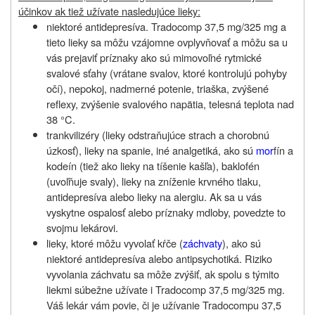
účinkov ak tiež užívate nasledujúce lieky:
niektoré antidepresíva
.
Tradocomp 37,5 mg/325 mg
a
tieto lieky sa môžu vzájomne ovplyvňovať a môžu sa u
vás prejaviť príznaky ako sú mimovoľné rytmické
svalové sťahy (vrátane svalov, ktoré kontrolujú pohyby
očí), nepokoj, nadmerné potenie, triaška, zvýšené
reflexy, zvýšenie svalového napätia, telesná teplota nad
38 °C
.
trankvilizéry (lieky odstraňujúce strach a chorobnú
úzkosť), lieky na spanie, iné analgetiká, ako sú
mor
fín a
kodeín (tiež ako lieky na tíšenie kašľa), baklofén
(uvoľňuje svaly), lieky na zníženie krvného tlaku,
antidepresíva alebo lieky na alergiu. Ak sa u vás
vyskytne ospalosť alebo príznaky mdloby, povedzte to
svojmu lekárovi.
lieky, ktoré môžu vyvolať kŕče (
záchvaty
), ako sú
niektoré antidepresíva alebo antipsychotiká. Riziko
vyvolania záchvatu sa môže zvýšiť, ak spolu s týmito
liekmi súbežne užívate i
Tradocomp 37,5 mg/325 mg
.
Váš lekár vám povie, či je užívanie
Tradocompu 37,5