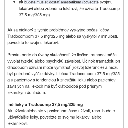
ak
svojmu
budete musieť dostať anestetikum (povedzte
lekárovi alebo zubnému lekárovi, že užívate Tradocomp
37,5 mg/325 mg).
Ak sa niektorý z týchto problémov vyskytne počas liečby
Tradocompom 37,5 mg/325 mg alebo sa vyskytol v minulosti,
povedzte to svojmu lekárovi.
Prosím berte do úvahy skutočnosť, že liečivo tramadol môže
vyvolať fyzickú alebo psychickú závislosť. Účinok tramadolu pri
dlhodobom užívaní môže vymiznúť (rozvoj tolerancie) a môžu
byť potrebné vyššie dávky. Liečba Tradocompom 37,5 mg/325
g u pacientov s tendenciou k zneužitiu lieku alebo pacientov
závislých na liekoch má byť krátkodobá pod prísnym
lekárskym dohľadom.
Iné lieky a Tradocomp 37,5 mg/325 mg
Ak
užívate
alebo ste v poslednom čase
užívali
, resp. budete
užívať
ďalšie lieky, povedzte to svojmu lekárovi alebo
lekárnikovi.