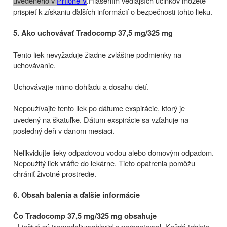
uvedeného v
Prílohe V
.
Hlásením vedľajších účinkov môžete
prispieť k získaniu ďalších informácií o bezpečnosti tohto lieku
.
5. Ako uchovávať Tradocomp 37,5 mg/325 mg
Tento liek nevyžaduje žiadne zvláštne podmienky na
uchovávanie.
Uchovávajte mimo dohľadu a dosahu detí.
Nepoužívajte tento liek po dátume exspirácie, ktorý je
uvedený na škatuľke. Dátum exspirácie sa vzťahuje na
posledný deň v danom mesiaci.
Nelikvidujte lieky odpadovou vodou alebo domovým odpadom.
Nepoužitý liek vráťte do lekárne. Tieto opatrenia pomôžu
chrániť životné prostredie.
6. Obsah balenia a ďalšie informácie
Čo Tradocomp 37,5 mg/325 mg obsahuje
- Liečivá sú tramadoliumchlorid a paracetamol. Každá tableta