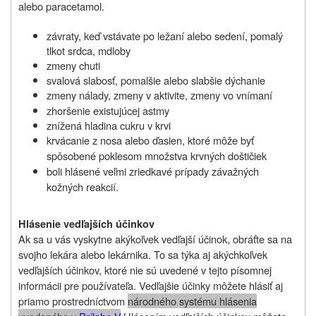
alebo paracetamol.
závraty, keď vstávate po ležaní alebo sedení, pomalý
tlkot srdca, mdloby
zmeny chuti
svalová slabosť, pomalšie alebo slabšie dýchanie
zmeny nálady, zmeny v aktivite, zmeny vo vnímaní
zhoršenie existujúcej astmy
znížená hladina cukru v krvi
krvácanie z nosa alebo ďasien, ktoré môže byť
spôsobené poklesom množstva krvných doštičiek
boli hlásené veľmi zriedkavé prípady závažných
kožných reakcií.
Hlásenie vedľajších účinkov
Ak sa u vás vyskytne akýkoľvek vedľajší účinok, obráťte sa na
svojho lekára alebo lekárnika. To sa týka aj akýchkoľvek
vedľajších účinkov, ktoré nie sú uvedené v tejto písomnej
informácii pre používateľa. Vedľajšie účinky môžete hlásiť aj
priamo prostredníctvom
národného systému hlásenia