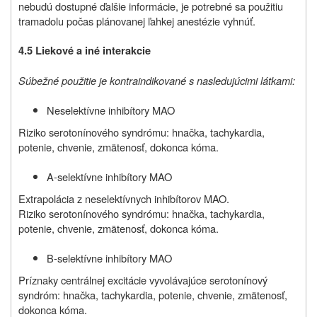
nebudú dostupné ďalšie informácie, je potrebné sa použitiu
tramadolu počas plánovanej ľahkej anestézie vyhnúť.
4.5 Liekové a iné interakcie
Súbežné použitie je kontraindikované s nasledujúcimi látkami:
Neselektívne inhibítory MAO
Riziko serotonínového syndrómu: hnačka, tachykardia,
potenie, chvenie, zmätenosť, dokonca kóma.
A‑selektívne inhibítory MAO
Extrapolácia z neselektívnych inhibítorov MAO.
Riziko serotonínového syndrómu: hnačka, tachykardia,
potenie, chvenie, zmätenosť, dokonca kóma.
B‑selektívne inhibítory MAO
Príznaky centrálnej excitácie vyvolávajúce serotonínový
syndróm: hnačka, tachykardia, potenie, chvenie, zmätenosť,
dokonca kóma.