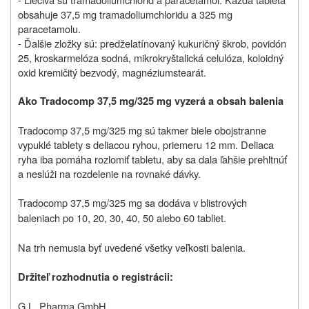
obsahuje 37,5 mg tramadoliumchloridu a 325 mg
paracetamolu
.
- Ďalšie zložky sú: predželatínovaný kukuričný škrob, povidón
25, kroskarmelóza sodná, mikrokryštalická celulóza, koloidný
oxid kremičitý bezvodý, magnéziumstearát.
Ako Tradocomp 37,5 mg/325 mg vyzerá a obsah balenia
Tradocomp 37,5 mg/325 mg sú takmer biele obojstranne
vypuklé tablety s deliacou ryhou, priemeru 12 mm.
Deliaca
ryha iba pomáha rozlomiť tabletu, aby sa dala ľahšie prehltnúť
a neslúži na rozdelenie na rovnaké dávky.
Tradocomp 37,5 mg/325 mg sa dodáva v blistrových
baleniach po 10, 20, 30, 40, 50 alebo 60 tabliet.
Na trh nemusia byť uvedené všetky veľkosti balenia.
Držiteľ rozhodnutia o registrácii:
G.L. Pharma GmbH