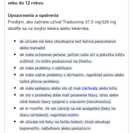
veku do 12 rokov.
Upozornenia a opatrenia
Predtým, ako začnete užívať Tradocomp 37,5 mg/325 mg
obráťte sa na svojho lekára alebo lekárnika.
ak užívate iné lieky obsahujúce tiež liečivá paracetamol
alebo tramadol.
ak
máte ochorenie pečene, pričom vaše oči a pokožka môžu
zožltnúť, čo môže poukazovať na žltačku.
ak
máte problémy s obličkami.
ak
máte vážne problémy s dýchaním, napríklad astmu alebo
ťažké pľúcne problémy.
ak
máte epilepsiu alebo ste už mali
záchvaty
alebo kŕče.
ak
ste v poslednej dobe mali poranenie hlavy, otras alebo
silné bolesti hlavy spojené s vracaním (nevoľnosťou).
ak si myslíte, že
ste závislý na iné analgetiká (lieky na
úľavu od bolesti), napríklad
mor
fín.
ak
užívate iné lieky na liečbu bolesti, ktoré obsahujú
buprenorfín, nalbufinem alebo pentazocín