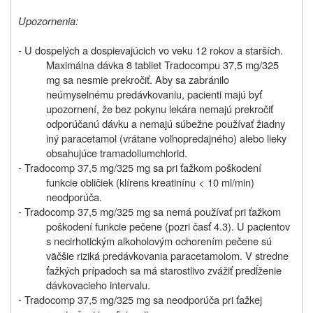
Upozornenia:
- U dospelých a dospievajúcich vo veku 12 rokov a starších.
Maximálna dávka 8 tabliet Tradocompu 37,5 mg/325
mg sa nesmie prekročiť. Aby sa zabránilo
neúmyselnému predávkovaniu, pacienti majú byť
upozornení, že bez pokynu lekára nemajú prekročiť
odporúčanú dávku a nemajú súbežne používať žiadny
iný paracetamol (vrátane voľnopredajného) alebo lieky
obsahujúce tramadoliumchlorid.
- Tradocomp 37,5 mg/325 mg sa pri ťažkom poškodení
funkcie obličiek (klírens kreatinínu < 10 ml/min)
neodporúča.
- Tradocomp 37,5 mg/325 mg sa nemá používať pri ťažkom
poškodení funkcie pečene (pozri časť 4.3). U pacientov
s necirhotickým alkoholovým ochorením pečene sú
väčšie riziká predávkovania paracetamolom. V stredne
ťažkých prípadoch sa má starostlivo zvážiť predĺženie
dávkovacieho intervalu.
- Tradocomp 37,5 mg/325 mg sa neodporúča pri ťažkej