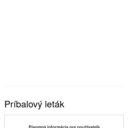
Príbalový leták
Písomná informácia pre používateľa