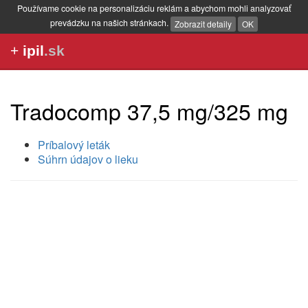
Používame cookie na personalizáciu reklám a abychom mohli analyzovať
prevádzku na našich stránkach.
Zobrazit detaily
OK
+
ipil
.sk
Tradocomp 37,5 mg/325 mg
Príbalový leták
Súhrn údajov o lieku