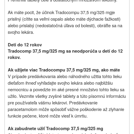
Ak máte pocit, že účinok Tradocompu 37,5 mg/325 mg
je
prisilný (cítite sa veľmi ospalo alebo máte dýchacie ťažkosti)
alebo prislabý (nedostatočná úľava od bolesti), obráťte sa na
svojho lekára.
Deti do 12 rokov
Tradocomp 37,5 mg/325 mg sa neodporúča u detí do 12
rokov.
Ak užijete viac Tradocompu 37,5 mg/325 mg, ako máte
V prípade predávkovania alebo náhodného užitia tohto lieku
dieťaťom ihneď vyhľadajte svojho lekára alebo najbližšiu
nemocnicu a povedzte im aké presné množstvo tohto lieku sa
užilo. Vezmite všetky zvyšné tablety a túto písomnú informáciu
pre používateľa vášmu lekárovi. Predávkovanie
paracetamolom môže spôsobiť vážne poškodenie až zlyhanie
funkcie pečene, ktoré môže viesť k úmrtiu.
Ak zabudnete užiť Tradocomp 37,5 mg/325 mg