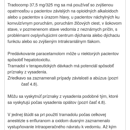
Tradocomp 37,5 mg/325 mg sa má používať so zvýšenou
opatrnosťou u pacientov závislých na opioidných alkaloidoch
alebo u pacientov s úrazom hlavy, u pacientov náchylných ku
konvulzívnym poruchám, poruchám žlčových ciest, v šokovom
stave, v pozmenenom stave vedomia z neznámych príčin, s
problémami ovplyvňujúcimi centrum dýchania alebo dýchaciu
funkciu alebo so zvýšeným intrakraniálnym tlakom.
Predávkovanie paracetamolom môže u niektorých pacientov
spôsobiť hepatotoxicitu.
Tramadol v terapeutických dávkach má potenciál spôsobiť
príznaky z vysadenia.
Zriedkavo sa zaznamenali prípady závislosti a abúzus (pozri
časť 4.8).
Môžu sa vyskytnúť príznaky z vysadenia podobné tým, ktoré
sa vyskytujú počas vysadenia opiátov (pozri časť 4.8).
V jednej štúdii sa pri použití tramadolu počas celkovej
anestézie s enfluranom a oxidom dusným zaznamenalo
vystupňovanie intraoperačného návratu k vedomiu. Až kým