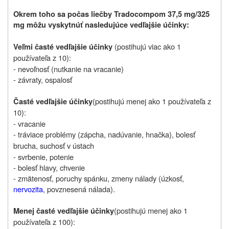
Okrem toho sa počas liečby Tradocompom 37,5 mg/325
mg môžu vyskytnúť nasledujúce vedľajšie účinky:
(postihujú viac ako 1
Veľmi časté vedľajšie účinky
používateľa z 10):
- nevoľnosť (nutkanie na vracanie)
- závraty, ospalosť
(postihujú menej ako 1 používateľa z
Časté vedľajšie účinky
10):
- vracanie
- tráviace problémy (zápcha, nadúvanie, hnačka), bolesť
brucha, suchosť v ústach
- svrbenie, potenie
- bolesť hlavy, chvenie
- zmätenosť, poruchy spánku, zmeny nálady (úzkosť,
nervozita
, povznesená nálada).
(postihujú menej ako 1
Menej časté vedľajšie účinky
používateľa z 100):