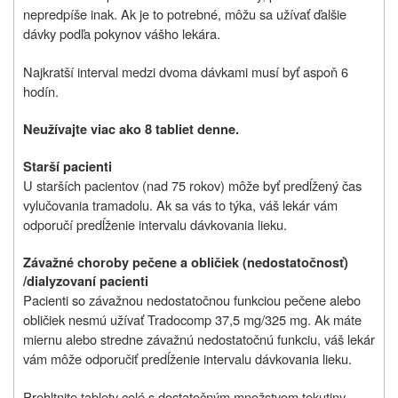
nepredpíše inak. Ak je to potrebné, môžu sa užívať ďalšie
dávky podľa pokynov vášho lekára.
Najkratší interval medzi dvoma dávkami musí byť aspoň 6
hodín.
Neužívajte viac ako 8 tabliet denne.
Starší pacienti
U
starších pacientov (nad 75 rokov) môže byť predĺžený čas
vylučovania tramadolu. Ak sa vás to týka, váš lekár vám
odporučí predĺženie intervalu dávkovania lieku.
Závažné choroby pečene a obličiek (nedostatočnosť)
/dialyzovaní pacienti
Pacienti so závažnou nedostatočnou funkciou pečene alebo
obličiek nesmú užívať
Tradocomp 37,5 mg/325 mg
. Ak máte
miernu alebo stredne závažnú nedostatočnú funkciu, váš lekár
vám môže odporučiť predĺženie intervalu dávkovania lieku.
Prehltnite tablety celé s dostatočným množstvom tekutiny.