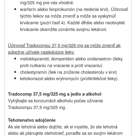
mg/325 mg
pre vás vhodné
.
warfarín alebo fenprokumón (na riedenie krvi). Účinnosť
týchto liekov sa môže zmeniť a môže sa vyskytnúť
krvácanie (pozri časť 4). Každé dlhšie alebo neobvyklé
krvácanie okamžite oznámte svojmu lekárovi.
Účinnosť Tradocompu 37,5 mg/325 mg sa môže zmeniť ak
súbežne užívate nasledujúce lieky:
metoklopramid, domperidon alebo ondansetron (lieky
proti nutkaniu na vracanie a proti vracaniu)
cholestyramín (liek na zníženie cholesterolu v krvi)
ketokonazol alebo erytromycín (protiinfekčné lieky).
Tradocomp 37,5 mg/325 mg a jedlo a alkohol
Vyhýbajte sa konzumácii alkoholu počas užívania
Tradocompu 37,5 mg/325 mg.
Tehotenstvo
a
dojčenie
Ak ste tehotná alebo dojčíte, ak si myslíte, že ste tehotná
alebo ak plánujete otehotnieť, poraďte sa so svojím lekárom